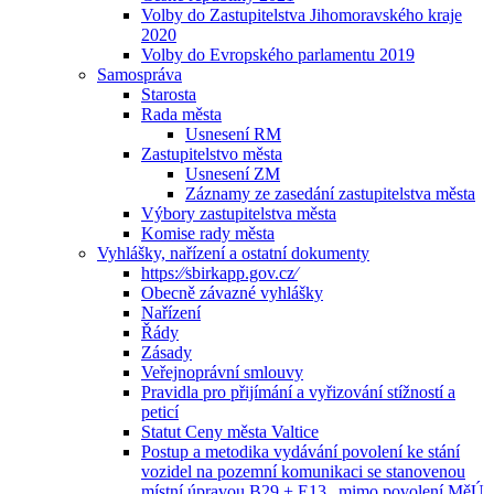
Volby do Zastupitelstva Jihomoravského kraje
2020
Volby do Evropského parlamentu 2019
Samospráva
Starosta
Rada města
Usnesení RM
Zastupitelstvo města
Usnesení ZM
Záznamy ze zasedání zastupitelstva města
Výbory zastupitelstva města
Komise rady města
Vyhlášky, nařízení a ostatní dokumenty
https:⁄⁄sbirkapp.gov.cz⁄
Obecně závazné vyhlášky
Nařízení
Řády
Zásady
Veřejnoprávní smlouvy
Pravidla pro přijímání a vyřizování stížností a
peticí
Statut Ceny města Valtice
Postup a metodika vydávání povolení ke stání
vozidel na pozemní komunikaci se stanovenou
místní úpravou B29 + E13 „mimo povolení MěÚ