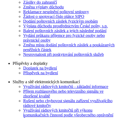
Zásilky do zahraničí
Změna výplaty důchodu
Reklamace nesplnění poštovní smlouvy
Žádost o spojovací číslo plátce SIPO
Dodání poštovních zásilek fyzickým osobám
Výplata důchodu prostřednictvím České pošty, s.p.
Balení poštovních zásilek a jejich následné podání
Vydání průkazu příjemce pro fyzické osoby nebo
právnické osoby
Změna místa dodání poštovních zásilek a poukázaných
peněžních částek
Nesrovnalosti při poskytování poštovních služeb
Příspěvky a doplatky
Doplatek na bydlení
Příspěvek na bydlení
Služby a sítě elektronických komunikací
Využívání rádiových kmitočtů - základní informace
Příjem rozhlasového nebo televizního signálu ve
zhoršené kvalitě
Rušení nebo chybovost signálu zařízení využívajícího
rádiové kmitočty
Využívání rádiových kmitočtů při výkonu
komunikačních činností podle všeobecného oprávnění