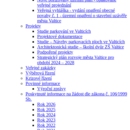
veřejné projednání
Veřejná vyhláška - vydání opatření obecné
povahy č. 1 - územní opatření o stavební uzávěře
města Valtice
Projekty
Studie parkování ve Valticích
Projektové dokumentace
Studie – Návrhy parkovacích ploch ve Valticích
Architektonická studie – školní dvůr ZŠ Valtice
Podpořené projekty
Strategický plán rozvoje města Valtice pro
období 2024 – 2028
Veřejné zakázky
Výběrová řízení
Krizové řízení
Povinné informace
Výroční zprávy
Poskytnuté informace na žádost dle zákona č. 106⁄1999
Sb.
Rok 2026
Rok 2025
Rok 2024
Rok 2023
Rok 2022