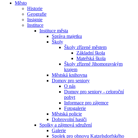
Město
Historie
Geografie
Insignie
Instituce
Instituce města
Správa majetku
Školy
Školy zřízené městem
Základní škola
Mateřská škola
Školy zřízené Jihomoravským
krajem
Městská knihovna
Domov pro seniory
O nás
Domov pro seniory - celoroční
pobyt
Informace pro zájemce
Fotogalerie
Městská policie
Dobrovolní hasiči
Spolky a zájmová sdružení
Galerie
Spolek pro obnovu Katzelsdorfského