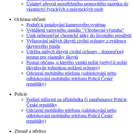
Úplatný převod nepotřebného nemovitého majetku do
vlastnictví fyzických a právnických osob
Ochrana občanů
Podnět k instalování kamerového systému
Vyhlášení varovného signálu "Všeobecná výstraha"
Únik nebezpečné chemické látky do životního prostředí
Vyřazování stálých úkrytů civilní ochrany z evidence
úkrytového fondu
Údržba stálých úkrytů civilní ochrany - doporučený
postup pro vlastníky úkrytů
Postup občana, u kterého vznikl požár (nebyl-li požár
likvidován jednotkou požární ochrany)
Odcizení mobilního telefonu (zablokování nebo
odblokování mobilního telefonu Policií České
republiky)
Policie
Podání stížnosti na příslušníka či zaměstnance Policie
České republiky
Odcizení mobilního telefonu (zablokování nebo
odblokování mobilního telefonu Policií České
republiky)
Zbraně a střelivo