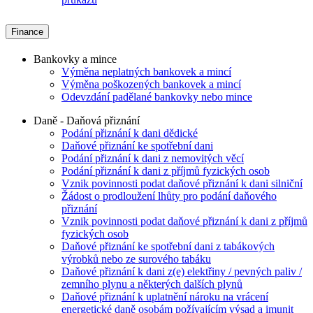
Finance
Bankovky a mince
Výměna neplatných bankovek a mincí
Výměna poškozených bankovek a mincí
Odevzdání padělané bankovky nebo mince
Daně - Daňová přiznání
Podání přiznání k dani dědické
Daňové přiznání ke spotřební dani
Podání přiznání k dani z nemovitých věcí
Podání přiznání k dani z příjmů fyzických osob
Vznik povinnosti podat daňové přiznání k dani silniční
Žádost o prodloužení lhůty pro podání daňového
přiznání
Vznik povinnosti podat daňové přiznání k dani z příjmů
fyzických osob
Daňové přiznání ke spotřební dani z tabákových
výrobků nebo ze surového tabáku
Daňové přiznání k dani z(e) elektřiny / pevných paliv /
zemního plynu a některých dalších plynů
Daňové přiznání k uplatnění nároku na vrácení
energetické daně osobám požívajícím výsad a imunit