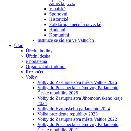
zámečku, z. s.
Vinařské
Sportovní
Historické
Folklórní, taneční a pěvecké
Hudební
Komunitní
Instituce se sídlem ve Valticích
Úřad
Úřední hodiny
Úřední deska
e-podatelna
Organizační struktura
Rozpočet
Volby
Volby do Zastupitelstva města Valtice 2026
Volby do Poslanecké sněmovny Parlamentu
České republiky 2025
Volby do Zastupitelstva Jihomoravského kraje
2024
Volby do Evropského parlamentu 2024
Volba prezidenta republiky 2023
Volby do Zastupitelstva města Valtice 2022
Volby do Poslanecké sněmovny Parlamentu
České republiky 2021