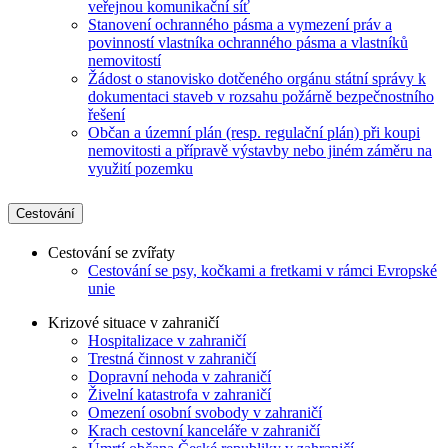
veřejnou komunikační síť
Stanovení ochranného pásma a vymezení práv a
povinností vlastníka ochranného pásma a vlastníků
nemovitostí
Žádost o stanovisko dotčeného orgánu státní správy k
dokumentaci staveb v rozsahu požárně bezpečnostního
řešení
Občan a územní plán (resp. regulační plán) při koupi
nemovitosti a přípravě výstavby nebo jiném záměru na
využití pozemku
Cestování
Cestování se zvířaty
Cestování se psy, kočkami a fretkami v rámci Evropské
unie
Krizové situace v zahraničí
Hospitalizace v zahraničí
Trestná činnost v zahraničí
Dopravní nehoda v zahraničí
Živelní katastrofa v zahraničí
Omezení osobní svobody v zahraničí
Krach cestovní kanceláře v zahraničí