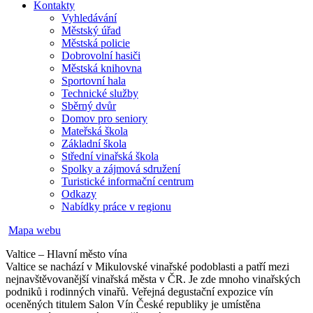
Kontakty
Vyhledávání
Městský úřad
Městská policie
Dobrovolní hasiči
Městská knihovna
Sportovní hala
Technické služby
Sběrný dvůr
Domov pro seniory
Mateřská škola
Základní škola
Střední vinařská škola
Spolky a zájmová sdružení
Turistické informační centrum
Odkazy
Nabídky práce v regionu
Mapa webu
Valtice – Hlavní město vína
Valtice se nachází v Mikulovské vinařské podoblasti a patří mezi
nejnavštěvovanější vinařská města v ČR. Je zde mnoho vinařských
podniků i rodinných vinařů. Veřejná degustační expozice vín
oceněných titulem Salon Vín České republiky je umístěna