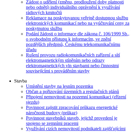
Žádost o udělení (změnu, prodloužení doby platnosti
nebo odnětí) individuálního oprávnění k využívání
rádiových kmitočtů
Reklamace na poskytovanou veřejně dostupnou službu
elektronických komunikací nebo na vyúčtování ceny za
poskytnutou službu
Podání žádosti o informace dle zákona č. 106/1999 Sb.,
o svobodném přístupu k informacím, ve znění
pozdějších předpisů, Českému telekomunikačnímu
úřadu
Rušení provozu radiokomunikačních zařízení a sítí
elektromagnetickým stíněním nebo odrazy
elektromagnetických vln stavbami nebo činnostmi
souvisejícími s prováděním stavby
Stavba
Umístění stavby na lesním pozemku
Občan a pořizování územních a regulačních plánů
Připojení nemovitosti na pozemní komunikaci (zřízení
sjezdu)
Povinnost zajistit zpracování průkazu energetické
náročnosti budovy (průkaz)
Povinnost stavebníků staveb, jejichž provedení je
spojeno se zemními pracemi
Využívání cizích nemovitostí podnikateli zajišťujícími