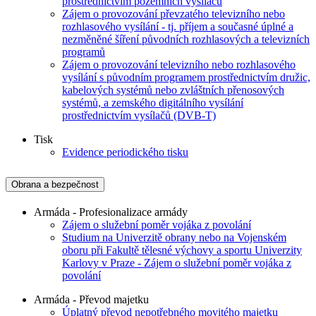
prostřednictvím pozemních vysílačů
Zájem o provozování převzatého televizního nebo
rozhlasového vysílání - tj. příjem a současné úplné a
nezměněné šíření původních rozhlasových a televizních
programů
Zájem o provozování televizního nebo rozhlasového
vysílání s původním programem prostřednictvím družic,
kabelových systémů nebo zvláštních přenosových
systémů, a zemského digitálního vysílání
prostřednictvím vysílačů (DVB-T)
Tisk
Evidence periodického tisku
Obrana a bezpečnost
Armáda - Profesionalizace armády
Zájem o služební poměr vojáka z povolání
Studium na Univerzitě obrany nebo na Vojenském
oboru při Fakultě tělesné výchovy a sportu Univerzity
Karlovy v Praze - Zájem o služební poměr vojáka z
povolání
Armáda - Převod majetku
Úplatný převod nepotřebného movitého majetku