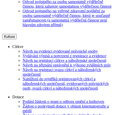
Odvod pojistného za osobu samostatně výdělečně
činnou, která zahajuje samostatnou výdělečnou činnost
Odvod pojistného na veřejné zdravotní pojištění za
osobu samostatně výdělečně činnou, která je současně
zaměstnancem (a samostatná výdělečná činnost není
hlavním zdrojem příjmů)
Kultura
Církve
Návrh na evidenci evidované právnické osoby
Vydávání výpisů a potvrzení z registrace a evidence
Návrh na registraci církve a náboženské společnosti
Návrh na přiznání oprávnění k výkonu zvláštních práv
Návrh na registraci svazu církví a náboženských
společností
Nahlížení do rejstříků registrovaných církví a
náboženských společností, evidovaných právnických
osob, svazů církví a náboženských společností
Dotace
Podání žádosti o grant u odboru umění a knihoven
Žádost o poskytnutí dotace v oblasti kinematografie a
médií