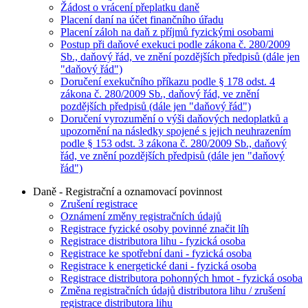
Žádost o vrácení přeplatku daně
Placení daní na účet finančního úřadu
Placení záloh na daň z příjmů fyzickými osobami
Postup při daňové exekuci podle zákona č. 280/2009
Sb., daňový řád, ve znění pozdějších předpisů (dále jen
"daňový řád")
Doručení exekučního příkazu podle § 178 odst. 4
zákona č. 280/2009 Sb., daňový řád, ve znění
pozdějších předpisů (dále jen "daňový řád")
Doručení vyrozumění o výši daňových nedoplatků a
upozornění na následky spojené s jejich neuhrazením
podle § 153 odst. 3 zákona č. 280/2009 Sb., daňový
řád, ve znění pozdějších předpisů (dále jen "daňový
řád")
Daně - Registrační a oznamovací povinnost
Zrušení registrace
Oznámení změny registračních údajů
Registrace fyzické osoby povinné značit líh
Registrace distributora lihu - fyzická osoba
Registrace ke spotřební dani - fyzická osoba
Registrace k energetické dani - fyzická osoba
Registrace distributora pohonných hmot - fyzická osoba
Změna registračních údajů distributora lihu / zrušení
registrace distributora lihu