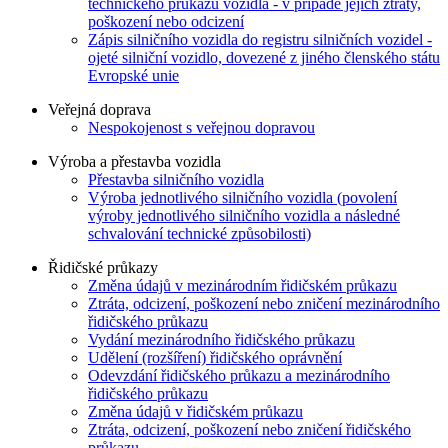
technického průkazu vozidla - v případě jejich ztráty,
poškození nebo odcizení
Zápis silničního vozidla do registru silničních vozidel -
ojeté silniční vozidlo, dovezené z jiného členského státu
Evropské unie
Veřejná doprava
Nespokojenost s veřejnou dopravou
Výroba a přestavba vozidla
Přestavba silničního vozidla
Výroba jednotlivého silničního vozidla (povolení
výroby jednotlivého silničního vozidla a následné
schvalování technické způsobilosti)
Řidičské průkazy
Změna údajů v mezinárodním řidičském průkazu
Ztráta, odcizení, poškození nebo zničení mezinárodního
řidičského průkazu
Vydání mezinárodního řidičského průkazu
Udělení (rozšíření) řidičského oprávnění
Odevzdání řidičského průkazu a mezinárodního
řidičského průkazu
Změna údajů v řidičském průkazu
Ztráta, odcizení, poškození nebo zničení řidičského
průkazu