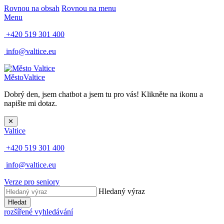
Rovnou na obsah
Rovnou na menu
Menu
+420 519 301 400
info@valtice.eu
Město
Valtice
Dobrý den, jsem chatbot a jsem tu pro vás! Klikněte na ikonu a
napište mi dotaz.
✕
Valtice
+420 519 301 400
info@valtice.eu
Verze pro seniory
Hledaný výraz
Hledat
rozšířené vyhledávání