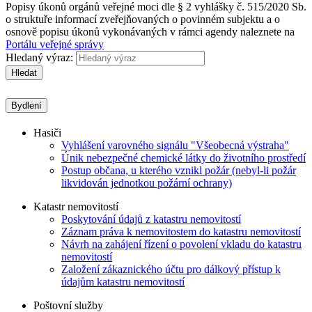
Popisy úkonů orgánů veřejné moci dle § 2 vyhlášky č. 515/2020 Sb.
o struktuře informací zveřejňovaných o povinném subjektu a o
osnově popisu úkonů vykonávaných v rámci agendy naleznete na
Portálu veřejné správy
Hledaný výraz:
Hledat
Bydlení
Hasiči
Vyhlášení varovného signálu "Všeobecná výstraha"
Únik nebezpečné chemické látky do životního prostředí
Postup občana, u kterého vznikl požár (nebyl-li požár
likvidován jednotkou požární ochrany)
Katastr nemovitostí
Poskytování údajů z katastru nemovitostí
Záznam práva k nemovitostem do katastru nemovitostí
Návrh na zahájení řízení o povolení vkladu do katastru
nemovitostí
Založení zákaznického účtu pro dálkový přístup k
údajům katastru nemovitostí
Poštovní služby