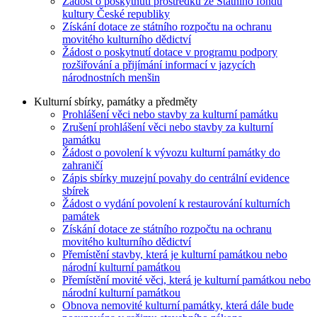
Žádost o poskytnutí prostředků ze Státního fondu
kultury České republiky
Získání dotace ze státního rozpočtu na ochranu
movitého kulturního dědictví
Žádost o poskytnutí dotace v programu podpory
rozšiřování a přijímání informací v jazycích
národnostních menšin
Kulturní sbírky, památky a předměty
Prohlášení věci nebo stavby za kulturní památku
Zrušení prohlášení věci nebo stavby za kulturní
památku
Žádost o povolení k vývozu kulturní památky do
zahraničí
Zápis sbírky muzejní povahy do centrální evidence
sbírek
Žádost o vydání povolení k restaurování kulturních
památek
Získání dotace ze státního rozpočtu na ochranu
movitého kulturního dědictví
Přemístění stavby, která je kulturní památkou nebo
národní kulturní památkou
Přemístění movité věci, která je kulturní památkou nebo
národní kulturní památkou
Obnova nemovité kulturní památky, která dále bude