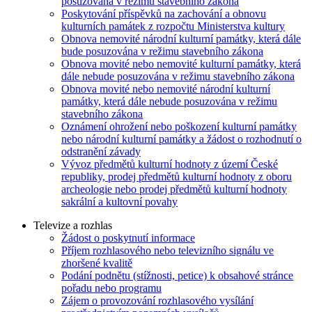
posuzována v režimu stavebního zákona
Poskytování příspěvků na zachování a obnovu
kulturních památek z rozpočtu Ministerstva kultury
Obnova nemovité národní kulturní památky, která dále
bude posuzována v režimu stavebního zákona
Obnova movité nebo nemovité kulturní památky, která
dále nebude posuzována v režimu stavebního zákona
Obnova movité nebo nemovité národní kulturní
památky, která dále nebude posuzována v režimu
stavebního zákona
Oznámení ohrožení nebo poškození kulturní památky
nebo národní kulturní památky a žádost o rozhodnutí o
odstranění závady
Vývoz předmětů kulturní hodnoty z území České
republiky, prodej předmětů kulturní hodnoty z oboru
archeologie nebo prodej předmětů kulturní hodnoty
sakrální a kultovní povahy
Televize a rozhlas
Žádost o poskytnutí informace
Příjem rozhlasového nebo televizního signálu ve
zhoršené kvalitě
Podání podnětu (stížnosti, petice) k obsahové stránce
pořadu nebo programu
Zájem o provozování rozhlasového vysílání