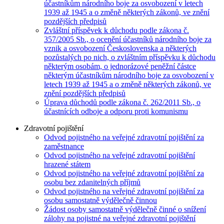
účastníkům národního boje za osvobození v letech
1939 až 1945 a o změně některých zákonů, ve znění
pozdějších předpisů
Zvláštní příspěvek k důchodu podle zákona č.
357/2005 Sb., o ocenění účastníků národního boje za
vznik a osvobození Československa a některých
pozůstalých po nich, o zvláštním příspěvku k důchodu
některým osobám, o jednorázové peněžní částce
některým účastníkům národního boje za osvobození v
letech 1939 až 1945 a o změně některých zákonů, ve
znění pozdějších předpisů
Úprava důchodů podle zákona č. 262/2011 Sb., o
účastnících odboje a odporu proti komunismu
Zdravotní pojištění
Odvod pojistného na veřejné zdravotní pojištění za
zaměstnance
Odvod pojistného na veřejné zdravotní pojištění
hrazené státem
Odvod pojistného na veřejné zdravotní pojištění za
osobu bez zdanitelných příjmů
Odvod pojistného na veřejné zdravotní pojištění za
osobu samostatně výdělečně činnou
Žádost osoby samostatně výdělečně činné o snížení
zálohy na pojistné na veřejné zdravotní pojištění