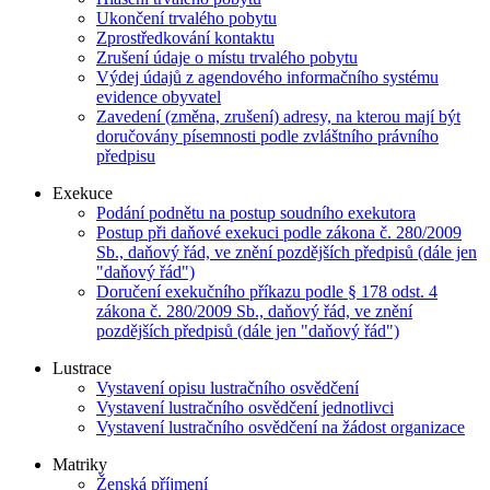
Ukončení trvalého pobytu
Zprostředkování kontaktu
Zrušení údaje o místu trvalého pobytu
Výdej údajů z agendového informačního systému
evidence obyvatel
Zavedení (změna, zrušení) adresy, na kterou mají být
doručovány písemnosti podle zvláštního právního
předpisu
Exekuce
Podání podnětu na postup soudního exekutora
Postup při daňové exekuci podle zákona č. 280/2009
Sb., daňový řád, ve znění pozdějších předpisů (dále jen
"daňový řád")
Doručení exekučního příkazu podle § 178 odst. 4
zákona č. 280/2009 Sb., daňový řád, ve znění
pozdějších předpisů (dále jen "daňový řád")
Lustrace
Vystavení opisu lustračního osvědčení
Vystavení lustračního osvědčení jednotlivci
Vystavení lustračního osvědčení na žádost organizace
Matriky
Ženská příjmení