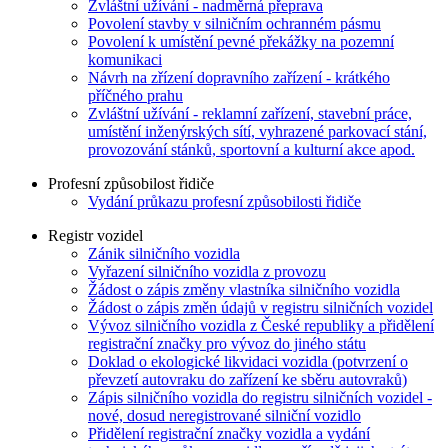
Zvláštní užívání - nadměrná přeprava
Povolení stavby v silničním ochranném pásmu
Povolení k umístění pevné překážky na pozemní
komunikaci
Návrh na zřízení dopravního zařízení - krátkého
příčného prahu
Zvláštní užívání - reklamní zařízení, stavební práce,
umístění inženýrských sítí, vyhrazené parkovací stání,
provozování stánků, sportovní a kulturní akce apod.
Profesní způsobilost řidiče
Vydání průkazu profesní způsobilosti řidiče
Registr vozidel
Zánik silničního vozidla
Vyřazení silničního vozidla z provozu
Žádost o zápis změny vlastníka silničního vozidla
Žádost o zápis změn údajů v registru silničních vozidel
Vývoz silničního vozidla z České republiky a přidělení
registrační značky pro vývoz do jiného státu
Doklad o ekologické likvidaci vozidla (potvrzení o
převzetí autovraku do zařízení ke sběru autovraků)
Zápis silničního vozidla do registru silničních vozidel -
nové, dosud neregistrované silniční vozidlo
Přidělení registrační značky vozidla a vydání