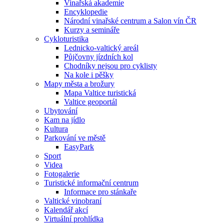
Vinařská akademie
Encyklopedie
Národní vinařské centrum a Salon vín ČR
Kurzy a semináře
Cykloturistika
Lednicko-valtický areál
Půjčovny jízdních kol
Chodníky nejsou pro cyklisty
Na kole i pěšky
Mapy města a brožury
Mapa Valtice turistická
Valtice geoportál
Ubytování
Kam na jídlo
Kultura
Parkování ve městě
EasyPark
Sport
Videa
Fotogalerie
Turistické informační centrum
Informace pro stánkaře
Valtické vinobraní
Kalendář akcí
Virtuální prohlídka