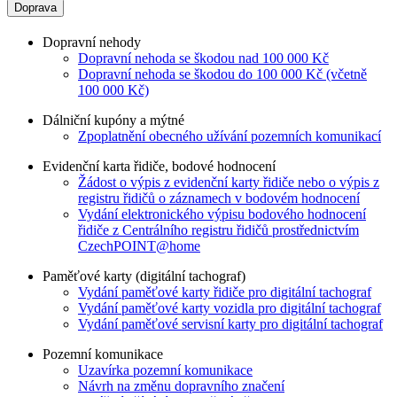
Doprava
Dopravní nehody
Dopravní nehoda se škodou nad 100 000 Kč
Dopravní nehoda se škodou do 100 000 Kč (včetně
100 000 Kč)
Dálniční kupóny a mýtné
Zpoplatnění obecného užívání pozemních komunikací
Evidenční karta řidiče, bodové hodnocení
Žádost o výpis z evidenční karty řidiče nebo o výpis z
registru řidičů o záznamech v bodovém hodnocení
Vydání elektronického výpisu bodového hodnocení
řidiče z Centrálního registru řidičů prostřednictvím
CzechPOINT@home
Paměťové karty (digitální tachograf)
Vydání paměťové karty řidiče pro digitální tachograf
Vydání paměťové karty vozidla pro digitální tachograf
Vydání paměťové servisní karty pro digitální tachograf
Pozemní komunikace
Uzavírka pozemní komunikace
Návrh na změnu dopravního značení