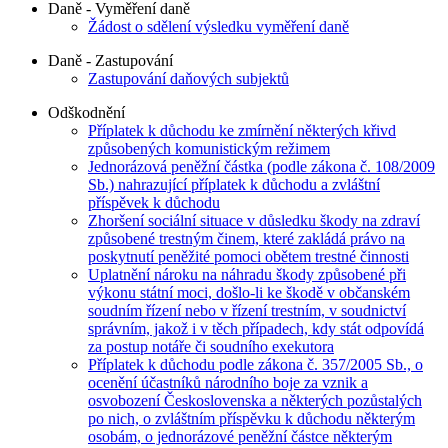
Daně - Vyměření daně
Žádost o sdělení výsledku vyměření daně
Daně - Zastupování
Zastupování daňových subjektů
Odškodnění
Příplatek k důchodu ke zmírnění některých křivd
způsobených komunistickým režimem
Jednorázová peněžní částka (podle zákona č. 108/2009
Sb.) nahrazující příplatek k důchodu a zvláštní
příspěvek k důchodu
Zhoršení sociální situace v důsledku škody na zdraví
způsobené trestným činem, které zakládá právo na
poskytnutí peněžité pomoci obětem trestné činnosti
Uplatnění nároku na náhradu škody způsobené při
výkonu státní moci, došlo-li ke škodě v občanském
soudním řízení nebo v řízení trestním, v soudnictví
správním, jakož i v těch případech, kdy stát odpovídá
za postup notáře či soudního exekutora
Příplatek k důchodu podle zákona č. 357/2005 Sb., o
ocenění účastníků národního boje za vznik a
osvobození Československa a některých pozůstalých
po nich, o zvláštním příspěvku k důchodu některým
osobám, o jednorázové peněžní částce některým