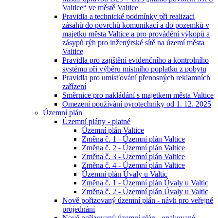
Valtice“ ve městě Valtice
Pravidla a technické podmínky při realizaci
zásahů do povrchů komunikací a do pozemků v
majetku města Valtice a pro provádění výkopů a
zásypů rýh pro inženýrské sítě na území města
Valtice
Pravidla pro zajištění evidenčního a kontrolního
systému při výběru místního poplatku z pobytu
Pravidla pro umísťování přenosných reklamních
zařízení
Směrnice pro nakládání s majetkem města Valtice
Omezení používání pyrotechniky od 1. 12. 2025
Územní plán
Územní plány - platné
Územní plán Valtice
Změna č. 1 - Územní plán Valtice
Změna č. 2 - Územní plán Valtice
Změna č. 3 - Územní plán Valtice
Změna č. 4 - Územní plán Valtice
Územní plán Úvaly u Valtic
Změna č. 1 - Územní plán Úvaly u Valtic
Změna č. 2 - Územní plán Úvaly u Valtic
Nově pořizovaný územní plán - návh pro veřejné
projednání
Nově pořizovaný územní plán - opakované