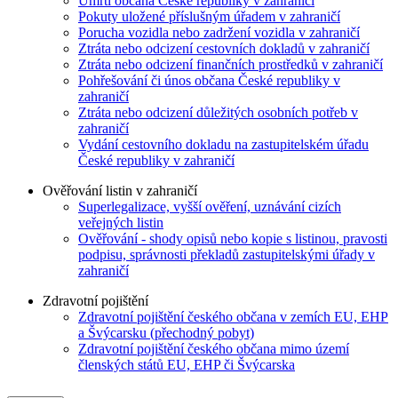
Úmrtí občana České republiky v zahraničí
Pokuty uložené příslušným úřadem v zahraničí
Porucha vozidla nebo zadržení vozidla v zahraničí
Ztráta nebo odcizení cestovních dokladů v zahraničí
Ztráta nebo odcizení finančních prostředků v zahraničí
Pohřešování či únos občana České republiky v
zahraničí
Ztráta nebo odcizení důležitých osobních potřeb v
zahraničí
Vydání cestovního dokladu na zastupitelském úřadu
České republiky v zahraničí
Ověřování listin v zahraničí
Superlegalizace, vyšší ověření, uznávání cizích
veřejných listin
Ověřování - shody opisů nebo kopie s listinou, pravosti
podpisu, správnosti překladů zastupitelskými úřady v
zahraničí
Zdravotní pojištění
Zdravotní pojištění českého občana v zemích EU, EHP
a Švýcarsku (přechodný pobyt)
Zdravotní pojištění českého občana mimo území
členských států EU, EHP či Švýcarska