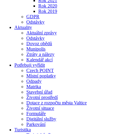
Rok 2021
Rok 2020
Rok 2019
GDPR
Odstávky
Aktuality
Aktuální zprávy
Odstávky
Dovoz obědů
Munipolis
Ztráty a nálezy
Kalendář akcí
Potřebuji vyřídit
Czech POINT
Místní poplatky
Odpady
Matrika
Stavební úřad
Životní prostředí
Dotace z rozpočtu města Valtice
Životní situace
Formuláře
Digitální služby
Parkování
Turistika