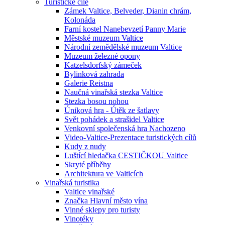
Turistické cíle
Zámek Valtice, Belveder, Dianin chrám,
Kolonáda
Farní kostel Nanebevzetí Panny Marie
Městské muzeum Valtice
Národní zemědělské muzeum Valtice
Muzeum železné opony
Katzelsdorfský zámeček
Bylinková zahrada
Galerie Reistna
Naučná vinařská stezka Valtice
Stezka bosou nohou
Úniková hra - Útěk ze šatlavy
Svět pohádek a strašidel Valtice
Venkovní společenská hra Nachozeno
Video-Valtice-Prezentace turistických cílů
Kudy z nudy
Luštící hledačka CESTIČKOU Valtice
Skryté příběhy
Architektura ve Valticích
Vinařská turistika
Valtice vinařské
Značka Hlavní město vína
Vinné sklepy pro turisty
Vinotéky