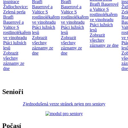
inspirace
Bratři
Bratři
ins
Bratři Bauerové
Židlochovice:
Bauerové a
Bauerové a
Žid
a Valtice
S
Zelená perla
Valtice
S
Valtice
S
Zel
rostlinolékařem
Bratři
rostlinolékařem
rostlinolékařem
Bra
ve vinohradu
Bauerové a
ve vinohradu
ve vinohradu
Bau
Ptáci lužních
Valtice
S
Ptáci lužních
Ptáci lužních
Val
lesů
rostlinolékařem
lesů
lesů
ros
Zobrazit
ve vinohradu
Zobrazit
Zobrazit
ve 
všechny
Ptáci lužních
všechny
všechny
Ptá
záznamy ze dne
lesů
záznamy ze
záznamy ze
les
Zobrazit
dne
dne
Zob
všechny
vše
záznamy ze
záz
dne
dne
Senioři
Zjednodušená verze stránek nejen pro seniory
Počasí