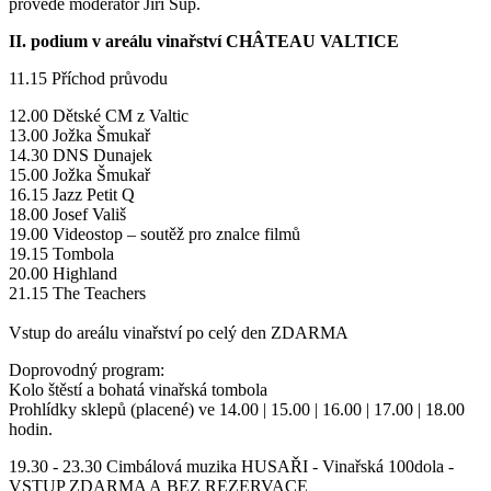
provede moderátor Jiří Sup.
II. podium v areálu vinařství CHÂTEAU VALTICE
11.15 Příchod průvodu
12.00 Dětské CM z Valtic
13.00 Jožka Šmukař
14.30 DNS Dunajek
15.00 Jožka Šmukař
16.15 Jazz Petit Q
18.00 Josef Vališ
19.00 Videostop – soutěž pro znalce filmů
19.15 Tombola
20.00 Highland
21.15 The Teachers
Vstup do areálu vinařství po celý den ZDARMA
Doprovodný program:
Kolo štěstí a bohatá vinařská tombola
Prohlídky sklepů (placené) ve 14.00 | 15.00 | 16.00 | 17.00 | 18.00
hodin.
19.30 - 23.30 Cimbálová muzika HUSAŘI - Vinařská 100dola -
VSTUP ZDARMA A BEZ REZERVACE