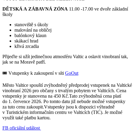
DĚTSKÁ A ZÁBAVNÁ ZÓNA
11.00 -17.00 ve dvoře základní
školy
stanoviště s úkoly
malování na obličej
balónkový klaun
skákací hrad
křivá zrcadla
Přijeďte si užít jedinečnou atmosféru Valtic a oslavit vinobraní tak,
jak se na Moravě patří.
🎟️ Vstupenky k zakoupení v síti
GoOut
Město Valtice spouští zvýhodněný předprodej vstupenek na Valtické
vinobraní 2026 pro občany s trvalým pobytem ve Valticích. Cena
vstupenky je stanovena na 450 Kč.Tato zvýhodněná cena platí
do 1. července 2026. Po tomto datu již nebude možné vstupenky
za tuto cenu zakoupit.Vstupenky jsou k dispozici výhradně
v Turistickém informačním centru ve Valticích (TIC). Je možné
využít také platbu kartou.
FB oficiální událost