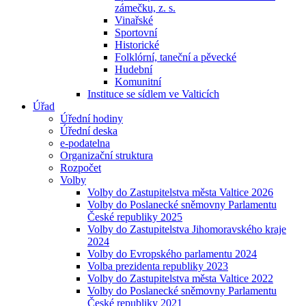
zámečku, z. s.
Vinařské
Sportovní
Historické
Folklórní, taneční a pěvecké
Hudební
Komunitní
Instituce se sídlem ve Valticích
Úřad
Úřední hodiny
Úřední deska
e-podatelna
Organizační struktura
Rozpočet
Volby
Volby do Zastupitelstva města Valtice 2026
Volby do Poslanecké sněmovny Parlamentu
České republiky 2025
Volby do Zastupitelstva Jihomoravského kraje
2024
Volby do Evropského parlamentu 2024
Volba prezidenta republiky 2023
Volby do Zastupitelstva města Valtice 2022
Volby do Poslanecké sněmovny Parlamentu
České republiky 2021