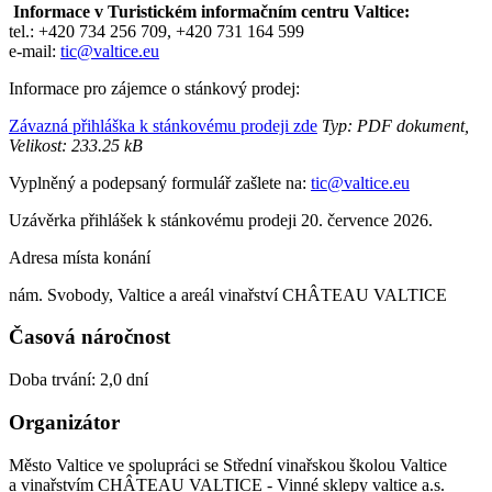
Informace v Turistickém informačním centru Valtice:
tel.: +420 734 256 709, +420 731 164 599
e-mail:
tic@valtice.eu
Informace pro zájemce o stánkový prodej:
Závazná přihláška k stánkovému prodeji zde
Typ: PDF dokument,
Velikost: 233.25 kB
Vyplněný a podepsaný formulář zašlete na:
tic@valtice.eu
Uzávěrka přihlášek k stánkovému prodeji 20. července 2026.
Adresa místa konání
nám. Svobody, Valtice a areál vinařství CHÂTEAU VALTICE
Časová náročnost
Doba trvání: 2,0 dní
Organizátor
Město Valtice ve spolupráci se Střední vinařskou školou Valtice
a vinařstvím CHÂTEAU VALTICE - Vinné sklepy valtice a.s.