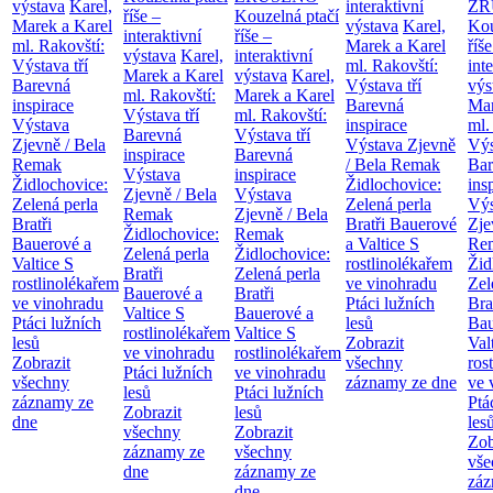
výstava
Karel,
interaktivní
ZR
říše –
Kouzelná ptačí
Marek a Karel
výstava
Karel,
Kou
interaktivní
říše –
ml. Rakovští:
Marek a Karel
říše
výstava
Karel,
interaktivní
Výstava tří
ml. Rakovští:
int
Marek a Karel
výstava
Karel,
Barevná
Výstava tří
výs
ml. Rakovští:
Marek a Karel
inspirace
Barevná
Mar
Výstava tří
ml. Rakovští:
Výstava
inspirace
ml.
Barevná
Výstava tří
Zjevně / Bela
Výstava Zjevně
Výs
inspirace
Barevná
Remak
/ Bela Remak
Bar
Výstava
inspirace
Židlochovice:
Židlochovice:
ins
Zjevně / Bela
Výstava
Zelená perla
Zelená perla
Výs
Remak
Zjevně / Bela
Bratři
Bratři Bauerové
Zje
Židlochovice:
Remak
Bauerové a
a Valtice
S
Re
Zelená perla
Židlochovice:
Valtice
S
rostlinolékařem
Žid
Bratři
Zelená perla
rostlinolékařem
ve vinohradu
Zel
Bauerové a
Bratři
ve vinohradu
Ptáci lužních
Bra
Valtice
S
Bauerové a
Ptáci lužních
lesů
Bau
rostlinolékařem
Valtice
S
lesů
Zobrazit
Val
ve vinohradu
rostlinolékařem
Zobrazit
všechny
ros
Ptáci lužních
ve vinohradu
všechny
záznamy ze dne
ve 
lesů
Ptáci lužních
záznamy ze
Ptá
Zobrazit
lesů
dne
les
všechny
Zobrazit
Zob
záznamy ze
všechny
vše
dne
záznamy ze
záz
dne