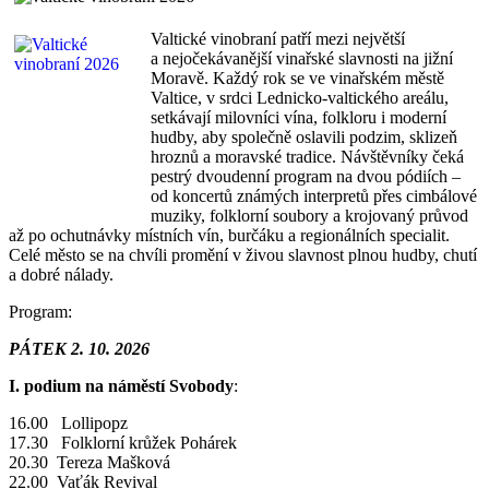
Valtické vinobraní patří mezi největší
a nejočekávanější vinařské slavnosti na jižní
Moravě. Každý rok se ve vinařském městě
Valtice, v srdci Lednicko-valtického areálu,
setkávají milovníci vína, folkloru i moderní
hudby, aby společně oslavili podzim, sklizeň
hroznů a moravské tradice. Návštěvníky čeká
pestrý dvoudenní program na dvou pódiích –
od koncertů známých interpretů přes cimbálové
muziky, folklorní soubory a krojovaný průvod
až po ochutnávky místních vín, burčáku a regionálních specialit.
Celé město se na chvíli promění v živou slavnost plnou hudby, chutí
a dobré nálady.
Program:
PÁTEK 2. 10. 2026
I. podium na náměstí Svobody
:
16.00 Lollipopz
17.30 Folklorní krůžek Pohárek
20.30 Tereza Mašková
22.00 Vaťák Revival