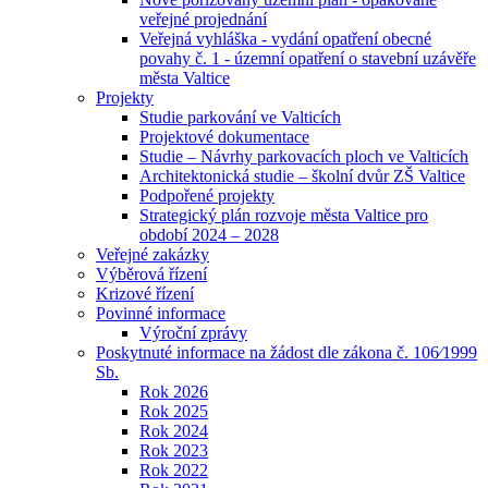
veřejné projednání
Veřejná vyhláška - vydání opatření obecné
povahy č. 1 - územní opatření o stavební uzávěře
města Valtice
Projekty
Studie parkování ve Valticích
Projektové dokumentace
Studie – Návrhy parkovacích ploch ve Valticích
Architektonická studie – školní dvůr ZŠ Valtice
Podpořené projekty
Strategický plán rozvoje města Valtice pro
období 2024 – 2028
Veřejné zakázky
Výběrová řízení
Krizové řízení
Povinné informace
Výroční zprávy
Poskytnuté informace na žádost dle zákona č. 106⁄1999
Sb.
Rok 2026
Rok 2025
Rok 2024
Rok 2023
Rok 2022