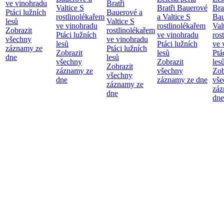
ve vinohradu
Bratři
Valtice
S
Bratři Bauerové
Bra
Ptáci lužních
Bauerové a
rostlinolékařem
a Valtice
S
Bau
lesů
Valtice
S
ve vinohradu
rostlinolékařem
Val
Zobrazit
rostlinolékařem
Ptáci lužních
ve vinohradu
ros
všechny
ve vinohradu
lesů
Ptáci lužních
ve 
záznamy ze
Ptáci lužních
Zobrazit
lesů
Ptá
dne
lesů
všechny
Zobrazit
les
Zobrazit
záznamy ze
všechny
Zob
všechny
dne
záznamy ze dne
vše
záznamy ze
záz
dne
dne