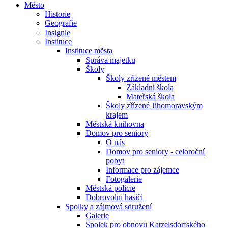
Město
Historie
Geografie
Insignie
Instituce
Instituce města
Správa majetku
Školy
Školy zřízené městem
Základní škola
Mateřská škola
Školy zřízené Jihomoravským
krajem
Městská knihovna
Domov pro seniory
O nás
Domov pro seniory - celoroční
pobyt
Informace pro zájemce
Fotogalerie
Městská policie
Dobrovolní hasiči
Spolky a zájmová sdružení
Galerie
Spolek pro obnovu Katzelsdorfského