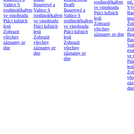
rostlinolékařem
ml.
Valtice
S
Bauerové a
Bratři
ve vinohradu
Výs
rostlinolékařem
Valtice
S
Bauerové a
Ptáci lužních
Bar
ve vinohradu
rostlinolékařem
Valtice
S
lesů
ins
Ptáci lužních
ve vinohradu
rostlinolékařem
Zobrazit
Žid
lesů
Ptáci lužních
ve vinohradu
všechny
Zel
Zobrazit
lesů
Ptáci lužních
záznamy ze dne
Bra
všechny
Zobrazit
lesů
Bau
záznamy ze
všechny
Zobrazit
Val
dne
záznamy ze
všechny
ros
dne
záznamy ze
ve 
dne
Ptá
les
Zob
vše
záz
dne