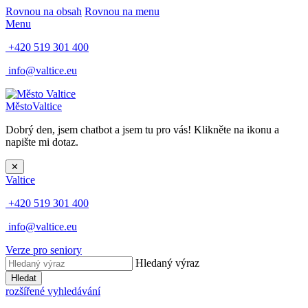
Rovnou na obsah
Rovnou na menu
Menu
+420 519 301 400
info@valtice.eu
Město
Valtice
Dobrý den, jsem chatbot a jsem tu pro vás! Klikněte na ikonu a
napište mi dotaz.
✕
Valtice
+420 519 301 400
info@valtice.eu
Verze pro seniory
Hledaný výraz
Hledat
rozšířené vyhledávání