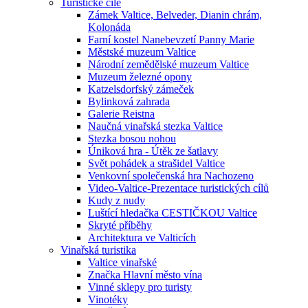
Turistické cíle
Zámek Valtice, Belveder, Dianin chrám,
Kolonáda
Farní kostel Nanebevzetí Panny Marie
Městské muzeum Valtice
Národní zemědělské muzeum Valtice
Muzeum železné opony
Katzelsdorfský zámeček
Bylinková zahrada
Galerie Reistna
Naučná vinařská stezka Valtice
Stezka bosou nohou
Úniková hra - Útěk ze šatlavy
Svět pohádek a strašidel Valtice
Venkovní společenská hra Nachozeno
Video-Valtice-Prezentace turistických cílů
Kudy z nudy
Luštící hledačka CESTIČKOU Valtice
Skryté příběhy
Architektura ve Valticích
Vinařská turistika
Valtice vinařské
Značka Hlavní město vína
Vinné sklepy pro turisty
Vinotéky