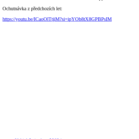
Ochutnávka z předchozích let:
https://youtu.be/ICaoOlTtjiM?si=ipYOb8tX8GPBPsIM