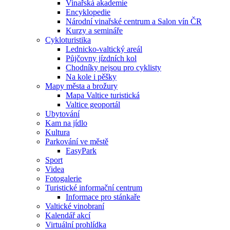
Vinařská akademie
Encyklopedie
Národní vinařské centrum a Salon vín ČR
Kurzy a semináře
Cykloturistika
Lednicko-valtický areál
Půjčovny jízdních kol
Chodníky nejsou pro cyklisty
Na kole i pěšky
Mapy města a brožury
Mapa Valtice turistická
Valtice geoportál
Ubytování
Kam na jídlo
Kultura
Parkování ve městě
EasyPark
Sport
Videa
Fotogalerie
Turistické informační centrum
Informace pro stánkaře
Valtické vinobraní
Kalendář akcí
Virtuální prohlídka