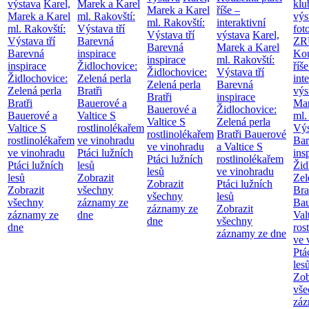
výstava
Karel,
Marek a Karel
klu
Marek a Karel
říše –
Marek a Karel
ml. Rakovští:
výs
ml. Rakovští:
interaktivní
ml. Rakovští:
Výstava tří
fot
Výstava tří
výstava
Karel,
Výstava tří
Barevná
ZR
Barevná
Marek a Karel
Barevná
inspirace
Kou
inspirace
ml. Rakovští:
inspirace
Židlochovice:
říše
Židlochovice:
Výstava tří
Židlochovice:
Zelená perla
int
Zelená perla
Barevná
Zelená perla
Bratři
výs
Bratři
inspirace
Bratři
Bauerové a
Mar
Bauerové a
Židlochovice:
Bauerové a
Valtice
S
ml.
Valtice
S
Zelená perla
Valtice
S
rostlinolékařem
Výs
rostlinolékařem
Bratři Bauerové
rostlinolékařem
ve vinohradu
Bar
ve vinohradu
a Valtice
S
ve vinohradu
Ptáci lužních
ins
Ptáci lužních
rostlinolékařem
Ptáci lužních
lesů
Žid
lesů
ve vinohradu
lesů
Zobrazit
Zel
Zobrazit
Ptáci lužních
Zobrazit
všechny
Bra
všechny
lesů
všechny
záznamy ze
Bau
záznamy ze
Zobrazit
záznamy ze
dne
Val
dne
všechny
dne
ros
záznamy ze dne
ve 
Ptá
les
Zob
vše
záz