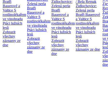
Bratři
Židlochovice:
/ Bela Remak
Zelená perla
Zje
Bauerové a
Zelená perla
Židlochovice:
Bratři
Re
Valtice
S
Bratři
Zelená perla
Bauerové a
Žid
rostlinolékařem
Bauerové a
Bratři Bauerové
Valtice
S
Zel
ve vinohradu
Valtice
S
a Valtice
S
rostlinolékařem
Bra
Ptáci lužních
rostlinolékařem
rostlinolékařem
ve vinohradu
Bau
lesů
ve vinohradu
ve vinohradu
Ptáci lužních
Val
Zobrazit
Ptáci lužních
Ptáci lužních
lesů
ros
všechny
lesů
lesů
Zobrazit
ve 
záznamy ze
Zobrazit
Zobrazit
všechny
Ptá
dne
všechny
všechny
záznamy ze
les
záznamy ze
záznamy ze dne
dne
Zob
dne
vše
záz
dne