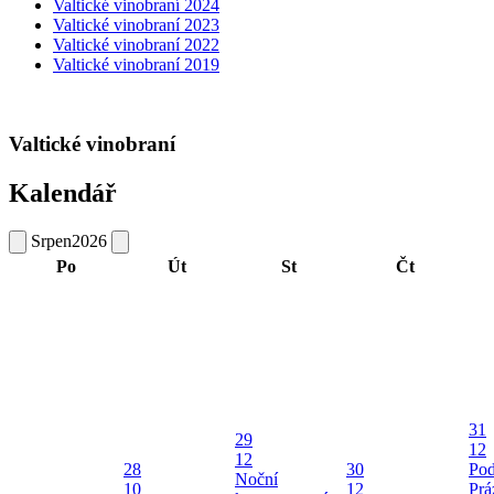
Valtické vinobraní 2024
Valtické vinobraní 2023
Valtické vinobraní 2022
Valtické vinobraní 2019
Valtické vinobraní
Kalendář
Srpen
2026
Po
Út
St
Čt
31
29
12
12
28
30
Pod
Noční
10
12
Prá