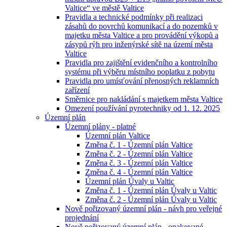
Valtice“ ve městě Valtice
Pravidla a technické podmínky při realizaci
zásahů do povrchů komunikací a do pozemků v
majetku města Valtice a pro provádění výkopů a
zásypů rýh pro inženýrské sítě na území města
Valtice
Pravidla pro zajištění evidenčního a kontrolního
systému při výběru místního poplatku z pobytu
Pravidla pro umísťování přenosných reklamních
zařízení
Směrnice pro nakládání s majetkem města Valtice
Omezení používání pyrotechniky od 1. 12. 2025
Územní plán
Územní plány - platné
Územní plán Valtice
Změna č. 1 - Územní plán Valtice
Změna č. 2 - Územní plán Valtice
Změna č. 3 - Územní plán Valtice
Změna č. 4 - Územní plán Valtice
Územní plán Úvaly u Valtic
Změna č. 1 - Územní plán Úvaly u Valtic
Změna č. 2 - Územní plán Úvaly u Valtic
Nově pořizovaný územní plán - návh pro veřejné
projednání
Nově pořizovaný územní plán - opakované