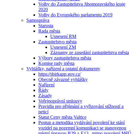
Volby do Zastupitelstva Jihomoravského kraje
2020
Volby do Evropského parlamentu 2019
Samospráva
Starosta
Rada města
Usnesení RM
Zastupitelstvo města
Usnesení ZM
Záznamy ze zasedání zastupitelstva města
Výbory zastupitelstva města
Komise rady města
Vyhlášky, nařízení a ostatní dokumenty
https:⁄⁄sbirkapp.gov.cz⁄
Obecně závazné vyhlášky
Nařízení
Řády
Zásady
Veřejnoprávní smlouvy
Pravidla pro přijímání a vyřizování stížností a
peticí
Statut Ceny města Valtice
Postup a metodika vydávání povolení ke stání
vozidel na pozemní komunikaci se stanovenou
místní úpravou B29 + E13 „mimo povolení MěÚ