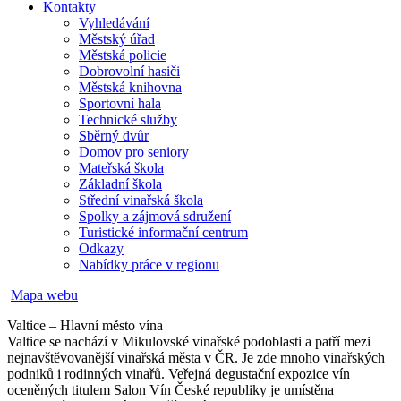
Kontakty
Vyhledávání
Městský úřad
Městská policie
Dobrovolní hasiči
Městská knihovna
Sportovní hala
Technické služby
Sběrný dvůr
Domov pro seniory
Mateřská škola
Základní škola
Střední vinařská škola
Spolky a zájmová sdružení
Turistické informační centrum
Odkazy
Nabídky práce v regionu
Mapa webu
Valtice – Hlavní město vína
Valtice se nachází v Mikulovské vinařské podoblasti a patří mezi
nejnavštěvovanější vinařská města v ČR. Je zde mnoho vinařských
podniků i rodinných vinařů. Veřejná degustační expozice vín
oceněných titulem Salon Vín České republiky je umístěna