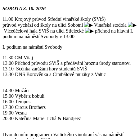
SOBOTA 3. 10. 2026
11.00 Krojový průvod Střední vinařské školy (SViŠ)
průvod vychází od školy na ulici Sobotní
Vinařská stodola
Víceúčelová hala SViŠ na ulici Střelecké
příchod na hlavní I.
podium na náměstí Svobody v 13.00
I. podium na náměstí Svobody
11.30 CM Vitaj
13.00 Příchod průvodu SViŠ a předávání hroznu úrody starostovi
13.10 Scénka zarážání hory studentů SViŠ
13.30 DNS Borověnka a Cimbálové muziky z Valtic
14.30 Mužáci
15.00 Výběr z bobulí
16.00 Tempus
17.30 Circus Brothers
19.00 Vesna
20.30 Kateřina Marie Tichá & Bandjeez
Dvoudenním programem Valtického vinobraní vás na náměstí