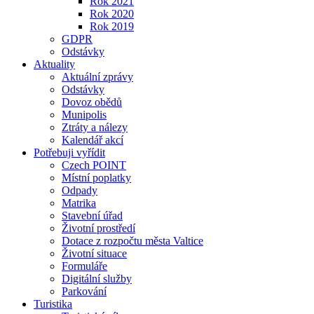
Rok 2021
Rok 2020
Rok 2019
GDPR
Odstávky
Aktuality
Aktuální zprávy
Odstávky
Dovoz obědů
Munipolis
Ztráty a nálezy
Kalendář akcí
Potřebuji vyřídit
Czech POINT
Místní poplatky
Odpady
Matrika
Stavební úřad
Životní prostředí
Dotace z rozpočtu města Valtice
Životní situace
Formuláře
Digitální služby
Parkování
Turistika