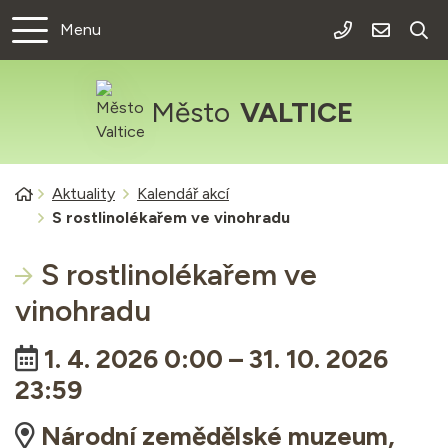
Rovnou na obsah
Rovnou na menu
Menu
+420 519 301
info@val
Město
VALTICE
Úvodní stránka
Aktuality
Kalendář akcí
S rostlinolékařem ve vinohradu
S rostlinolékařem ve
vinohradu
Kdy:
1. 4. 2026 0:00 – 31. 10. 2026
23:59
Kde:
Národní zemědělské muzeum,