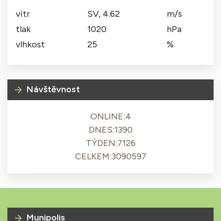
vítr
SV, 4.62
m/s
tlak
1020
hPa
vlhkost
25
%
Návštěvnost
ONLINE:
4
DNES:
1390
TÝDEN:
7126
CELKEM:
3090597
Munipolis