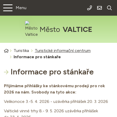
Rovnou na obsah
Rovnou na menu
Menu
+420 519 301
info@val
Město
VALTICE
Úvodní stránka
Turistika
Turistické informační centrum
Informace pro stánkaře
Informace pro stánkaře
Přijímáme přihlášky ke stánkovému prodeji pro rok
2026 na nám. Svobody na tyto akce:
Velikonoce 3.-5. 4. 2026 - uzávěrka přihlášek 20. 3. 2026
Valtické vinné trhy 8.- 9. 5. 2026 uzávěrka přihlášek