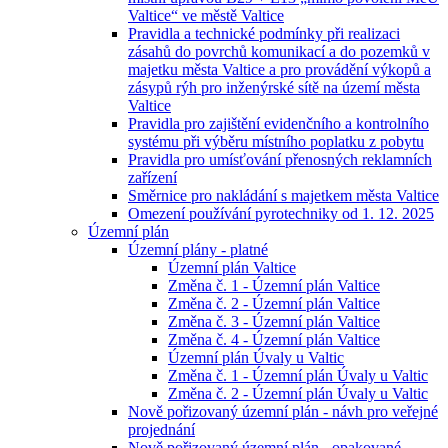
Valtice“ ve městě Valtice
Pravidla a technické podmínky při realizaci
zásahů do povrchů komunikací a do pozemků v
majetku města Valtice a pro provádění výkopů a
zásypů rýh pro inženýrské sítě na území města
Valtice
Pravidla pro zajištění evidenčního a kontrolního
systému při výběru místního poplatku z pobytu
Pravidla pro umísťování přenosných reklamních
zařízení
Směrnice pro nakládání s majetkem města Valtice
Omezení používání pyrotechniky od 1. 12. 2025
Územní plán
Územní plány - platné
Územní plán Valtice
Změna č. 1 - Územní plán Valtice
Změna č. 2 - Územní plán Valtice
Změna č. 3 - Územní plán Valtice
Změna č. 4 - Územní plán Valtice
Územní plán Úvaly u Valtic
Změna č. 1 - Územní plán Úvaly u Valtic
Změna č. 2 - Územní plán Úvaly u Valtic
Nově pořizovaný územní plán - návh pro veřejné
projednání
Nově pořizovaný územní plán - opakované