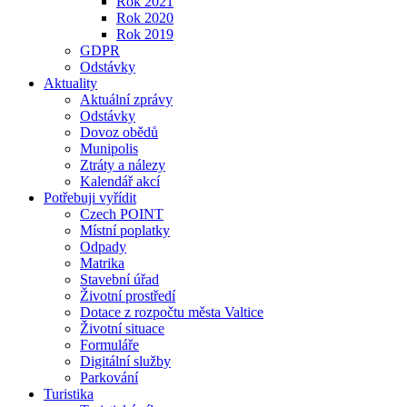
Rok 2021
Rok 2020
Rok 2019
GDPR
Odstávky
Aktuality
Aktuální zprávy
Odstávky
Dovoz obědů
Munipolis
Ztráty a nálezy
Kalendář akcí
Potřebuji vyřídit
Czech POINT
Místní poplatky
Odpady
Matrika
Stavební úřad
Životní prostředí
Dotace z rozpočtu města Valtice
Životní situace
Formuláře
Digitální služby
Parkování
Turistika