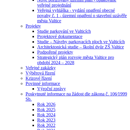
veřejné projednání
Veřejná vyhláška - vydání opatření obecné
povahy č. 1 - územní opatření o stavební uzávěře
města Valtice
Projekty
Studie parkování ve Valticích
Projektové dokumentace
Studie – Návrhy parkovacích ploch ve Valticích
Architektonická studie – školní dvůr ZŠ Valtice
Podpořené projekty
Strategický plán rozvoje města Valtice pro
období 2024 – 2028
Veřejné zakázky
Výběrová řízení
Krizové řízení
Povinné informace
Výroční zprávy
Poskytnuté informace na žádost dle zákona č. 106⁄1999
Sb.
Rok 2026
Rok 2025
Rok 2024
Rok 2023
Rok 2022