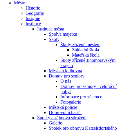
Město
Historie
Geografie
Insignie
Instituce
Instituce města
Správa majetku
Školy
Školy zřízené městem
Základní škola
Mateřská škola
Školy zřízené Jihomoravským
krajem
Městská knihovna
Domov pro seniory
O nás
Domov pro seniory - celoroční
pobyt
Informace pro zájemce
Fotogalerie
Městská policie
Dobrovolní hasiči
Spolky a zájmová sdružení
Galerie
Spolek pro obnovu Katzelsdorfského