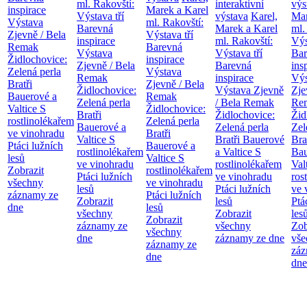
ml. Rakovští:
interaktivní
výs
inspirace
Marek a Karel
Výstava tří
výstava
Karel,
Mar
Výstava
ml. Rakovští:
Barevná
Marek a Karel
ml.
Zjevně / Bela
Výstava tří
inspirace
ml. Rakovští:
Výs
Remak
Barevná
Výstava
Výstava tří
Bar
Židlochovice:
inspirace
Zjevně / Bela
Barevná
ins
Zelená perla
Výstava
Remak
inspirace
Výs
Bratři
Zjevně / Bela
Židlochovice:
Výstava Zjevně
Zje
Bauerové a
Remak
Zelená perla
/ Bela Remak
Re
Valtice
S
Židlochovice:
Bratři
Židlochovice:
Žid
rostlinolékařem
Zelená perla
Bauerové a
Zelená perla
Zel
ve vinohradu
Bratři
Valtice
S
Bratři Bauerové
Bra
Ptáci lužních
Bauerové a
rostlinolékařem
a Valtice
S
Bau
lesů
Valtice
S
ve vinohradu
rostlinolékařem
Val
Zobrazit
rostlinolékařem
Ptáci lužních
ve vinohradu
ros
všechny
ve vinohradu
lesů
Ptáci lužních
ve 
záznamy ze
Ptáci lužních
Zobrazit
lesů
Ptá
dne
lesů
všechny
Zobrazit
les
Zobrazit
záznamy ze
všechny
Zob
všechny
dne
záznamy ze dne
vše
záznamy ze
záz
dne
dne