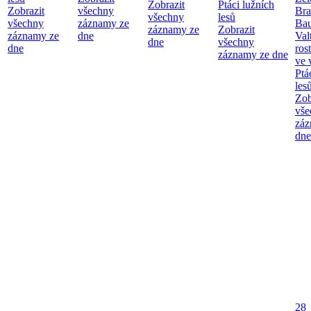
Zobrazit
Ptáci lužních
Zobrazit
všechny
Bra
všechny
lesů
všechny
záznamy ze
Bau
záznamy ze
Zobrazit
záznamy ze
dne
Val
dne
všechny
dne
ros
záznamy ze dne
ve 
Ptá
les
Zob
vše
záz
dne
28