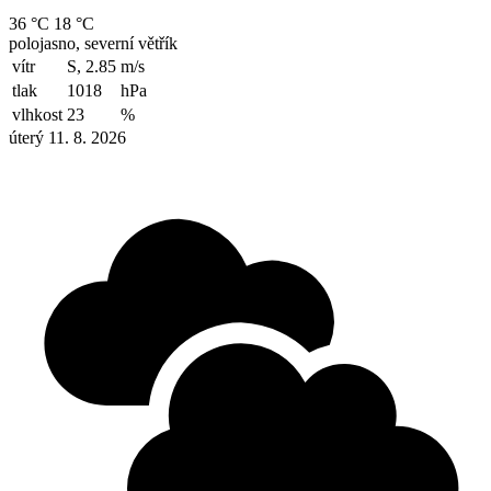
36 °C
18 °C
polojasno, severní větřík
vítr
S, 2.85
m/s
tlak
1018
hPa
vlhkost
23
%
úterý 11. 8. 2026