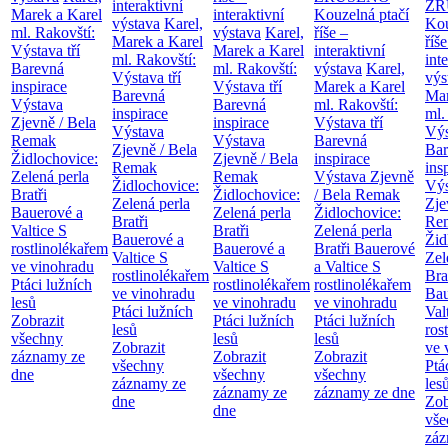
interaktivní
ZR
Marek a Karel
interaktivní
Kouzelná ptačí
výstava
Karel,
Kou
ml. Rakovští:
výstava
Karel,
říše –
Marek a Karel
říše
Výstava tří
Marek a Karel
interaktivní
ml. Rakovští:
int
Barevná
ml. Rakovští:
výstava
Karel,
Výstava tří
výs
inspirace
Výstava tří
Marek a Karel
Barevná
Mar
Výstava
Barevná
ml. Rakovští:
inspirace
ml.
Zjevně / Bela
inspirace
Výstava tří
Výstava
Výs
Remak
Výstava
Barevná
Zjevně / Bela
Bar
Židlochovice:
Zjevně / Bela
inspirace
Remak
ins
Zelená perla
Remak
Výstava Zjevně
Židlochovice:
Výs
Bratři
Židlochovice:
/ Bela Remak
Zelená perla
Zje
Bauerové a
Zelená perla
Židlochovice:
Bratři
Re
Valtice
S
Bratři
Zelená perla
Bauerové a
Žid
rostlinolékařem
Bauerové a
Bratři Bauerové
Valtice
S
Zel
ve vinohradu
Valtice
S
a Valtice
S
rostlinolékařem
Bra
Ptáci lužních
rostlinolékařem
rostlinolékařem
ve vinohradu
Bau
lesů
ve vinohradu
ve vinohradu
Ptáci lužních
Val
Zobrazit
Ptáci lužních
Ptáci lužních
lesů
ros
všechny
lesů
lesů
Zobrazit
ve 
záznamy ze
Zobrazit
Zobrazit
všechny
Ptá
dne
všechny
všechny
záznamy ze
les
záznamy ze
záznamy ze dne
dne
Zob
dne
vše
záz