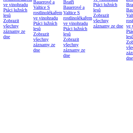
Bauerové a
Bratři
ve vinohradu
Ptáci lužních
Bra
Valtice
S
Bauerové a
Ptáci lužních
lesů
Bau
rostlinolékařem
Valtice
S
lesů
Zobrazit
Val
ve vinohradu
rostlinolékařem
Zobrazit
všechny
ros
Ptáci lužních
ve vinohradu
všechny
záznamy ze dne
ve 
lesů
Ptáci lužních
záznamy ze
Ptá
Zobrazit
lesů
dne
les
všechny
Zobrazit
Zob
záznamy ze
všechny
vše
dne
záznamy ze
záz
dne
dne