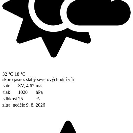
32 °C
18 °C
skoro jasno, slabý severovýchodní vítr
vítr
SV, 4.62
m/s
tlak
1020
hPa
vlhkost
25
%
zítra, neděle 9. 8. 2026