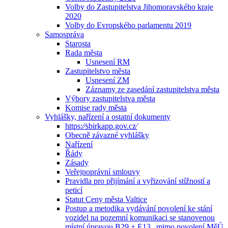
Volby do Zastupitelstva Jihomoravského kraje
2020
Volby do Evropského parlamentu 2019
Samospráva
Starosta
Rada města
Usnesení RM
Zastupitelstvo města
Usnesení ZM
Záznamy ze zasedání zastupitelstva města
Výbory zastupitelstva města
Komise rady města
Vyhlášky, nařízení a ostatní dokumenty
https:⁄⁄sbirkapp.gov.cz⁄
Obecně závazné vyhlášky
Nařízení
Řády
Zásady
Veřejnoprávní smlouvy
Pravidla pro přijímání a vyřizování stížností a
peticí
Statut Ceny města Valtice
Postup a metodika vydávání povolení ke stání
vozidel na pozemní komunikaci se stanovenou
místní úpravou B29 + E13 „mimo povolení MěÚ