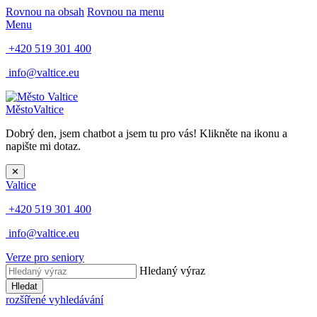
Rovnou na obsah
Rovnou na menu
Menu
+420 519 301 400
info@valtice.eu
Město
Valtice
Dobrý den, jsem chatbot a jsem tu pro vás! Klikněte na ikonu a
napište mi dotaz.
✕
Valtice
+420 519 301 400
info@valtice.eu
Verze pro seniory
Hledaný výraz
Hledat
rozšířené vyhledávání