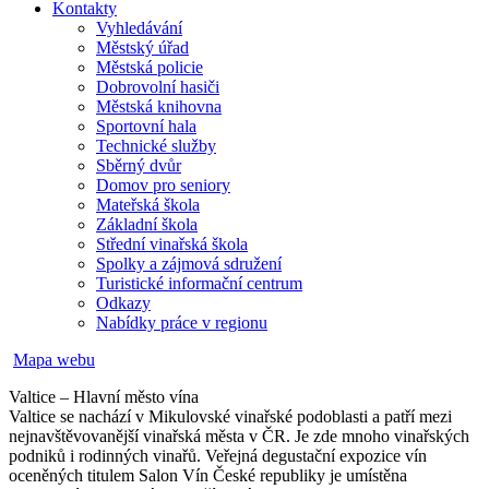
Kontakty
Vyhledávání
Městský úřad
Městská policie
Dobrovolní hasiči
Městská knihovna
Sportovní hala
Technické služby
Sběrný dvůr
Domov pro seniory
Mateřská škola
Základní škola
Střední vinařská škola
Spolky a zájmová sdružení
Turistické informační centrum
Odkazy
Nabídky práce v regionu
Mapa webu
Valtice – Hlavní město vína
Valtice se nachází v Mikulovské vinařské podoblasti a patří mezi
nejnavštěvovanější vinařská města v ČR. Je zde mnoho vinařských
podniků i rodinných vinařů. Veřejná degustační expozice vín
oceněných titulem Salon Vín České republiky je umístěna