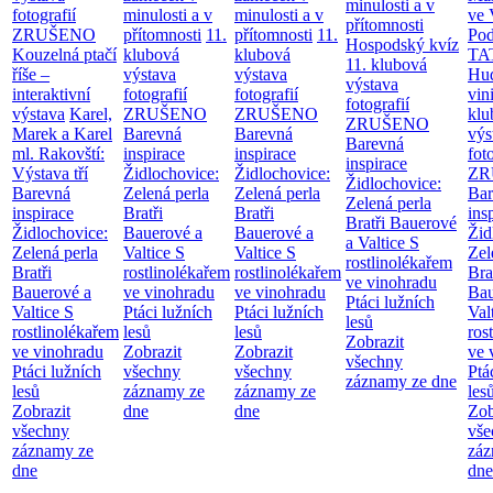
minulosti a v
fotografií
minulosti a v
minulosti a v
ve 
přítomnosti
ZRUŠENO
přítomnosti
11.
přítomnosti
11.
Po
Hospodský kvíz
Kouzelná ptačí
klubová
klubová
TA
11. klubová
říše –
výstava
výstava
Hu
výstava
interaktivní
fotografií
fotografií
vin
fotografií
výstava
Karel,
ZRUŠENO
ZRUŠENO
klu
ZRUŠENO
Marek a Karel
Barevná
Barevná
výs
Barevná
ml. Rakovští:
inspirace
inspirace
fot
inspirace
Výstava tří
Židlochovice:
Židlochovice:
ZR
Židlochovice:
Barevná
Zelená perla
Zelená perla
Bar
Zelená perla
inspirace
Bratři
Bratři
ins
Bratři Bauerové
Židlochovice:
Bauerové a
Bauerové a
Žid
a Valtice
S
Zelená perla
Valtice
S
Valtice
S
Zel
rostlinolékařem
Bratři
rostlinolékařem
rostlinolékařem
Bra
ve vinohradu
Bauerové a
ve vinohradu
ve vinohradu
Bau
Ptáci lužních
Valtice
S
Ptáci lužních
Ptáci lužních
Val
lesů
rostlinolékařem
lesů
lesů
ros
Zobrazit
ve vinohradu
Zobrazit
Zobrazit
ve 
všechny
Ptáci lužních
všechny
všechny
Ptá
záznamy ze dne
lesů
záznamy ze
záznamy ze
les
Zobrazit
dne
dne
Zob
všechny
vše
záznamy ze
záz
dne
dne