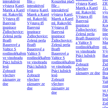
interaktivní
říše –
Kouzelná ptačí
výstava
Karel,
ZR
výstava
Karel,
interaktivní
říše –
Marek a Karel
11.
Marek a Karel
výstava
Karel,
interaktivní
ml. Rakovští:
výs
ml. Rakovští:
Marek a Karel
výstava
Karel,
Výstava tří
fot
Výstava tří
ml. Rakovští:
Marek a Karel
Barevná
ZR
Barevná
Výstava tří
ml. Rakovští:
inspirace
Kou
inspirace
Barevná
Výstava tří
Židlochovice:
říše
Židlochovice:
inspirace
Barevná
Zelená perla
int
Zelená perla
Židlochovice:
inspirace
Bratři Bauerové
výs
Bratři
Zelená perla
Židlochovice:
a Valtice
S
Mar
Bauerové a
Bratři
Zelená perla
rostlinolékařem
ml.
Valtice
S
Bauerové a
Bratři
ve vinohradu
Výs
rostlinolékařem
Valtice
S
Bauerové a
Ptáci lužních
Bar
ve vinohradu
rostlinolékařem
Valtice
S
lesů
ins
Ptáci lužních
ve vinohradu
rostlinolékařem
Zobrazit
Žid
lesů
Ptáci lužních
ve vinohradu
všechny
Zel
Zobrazit
lesů
Ptáci lužních
záznamy ze dne
Bra
všechny
Zobrazit
lesů
Bau
záznamy ze
všechny
Zobrazit
Val
dne
záznamy ze
všechny
ros
dne
záznamy ze
ve 
dne
Ptá
les
Zob
vše