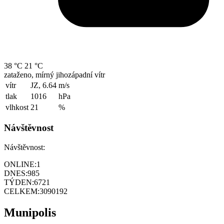
38 °C
21 °C
zataženo, mírný jihozápadní vítr
vítr
JZ, 6.64
m/s
tlak
1016
hPa
vlhkost
21
%
Návštěvnost
Návštěvnost:
ONLINE:
1
DNES:
985
TÝDEN:
6721
CELKEM:
3090192
Munipolis