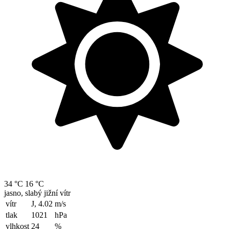
34 °C
16 °C
jasno, slabý jižní vítr
vítr
J, 4.02
m/s
tlak
1021
hPa
vlhkost
24
%