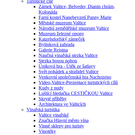
Turistické cíle
Zámek Valtice, Belveder, Dianin chrám,
Kolonáda
Farní kostel Nanebevzetí Panny Marie
Městské muzeum Valtice
Národní zemědělské muzeum Valtice
Muzeum železné opony
Katzelsdorfský zámeček
Bylinková zahrada
Galerie Reistna
Naučná vinařská stezka Valtice
Stezka bosou nohou
Úniková hra - Útěk ze šatlavy
Svět pohádek a strašidel Valtice
Venkovní společenská hra Nachozeno
Video-Valtice-Prezentace turistických cílů
Kudy z nudy
Luštící hledačka CESTIČKOU Valtice
Skryté příběhy
Architektura ve Valticích
Vinařská turistika
Valtice vinařské
Značka Hlavní město vína
Vinné sklepy pro turisty
Vinotéky