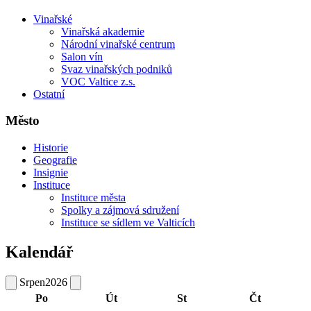
Vinařské
Vinařská akademie
Národní vinařské centrum
Salon vín
Svaz vinařských podniků
VOC Valtice z.s.
Ostatní
Město
Historie
Geografie
Insignie
Instituce
Instituce města
Spolky a zájmová sdružení
Instituce se sídlem ve Valticích
Kalendář
Srpen
2026
Po
Út
St
Čt