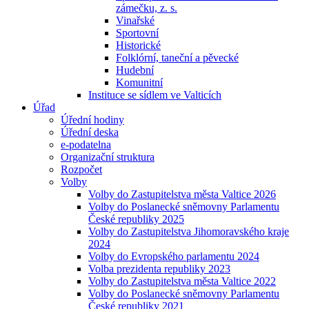
zámečku, z. s.
Vinařské
Sportovní
Historické
Folklórní, taneční a pěvecké
Hudební
Komunitní
Instituce se sídlem ve Valticích
Úřad
Úřední hodiny
Úřední deska
e-podatelna
Organizační struktura
Rozpočet
Volby
Volby do Zastupitelstva města Valtice 2026
Volby do Poslanecké sněmovny Parlamentu
České republiky 2025
Volby do Zastupitelstva Jihomoravského kraje
2024
Volby do Evropského parlamentu 2024
Volba prezidenta republiky 2023
Volby do Zastupitelstva města Valtice 2022
Volby do Poslanecké sněmovny Parlamentu
České republiky 2021