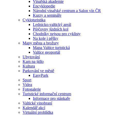
Vinařská akademie
Encyklopedie
Národní vinařské centrum a Salon vín ČR
Kurzy a semináře
Cykloturistika
Lednicko-valtický areál
Půjčovny jízdních kol
Chodníky nejsou pro cyklisty
Na kole i pěšky
Mapy města a brožury
Mapa Valtice turistická
Valtice geoportál
Ubytování
Kam na jídlo
Kultura
Parkování ve městě
EasyPark
Sport
Videa
Fotogalerie
Turistické informační centrum
Informace pro stánkaře
Valtické vinobraní
Kalendář akcí
Virtuální prohlídka