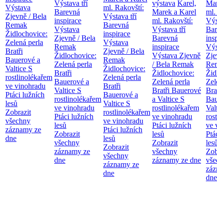
Výstava tří
výstava
Karel,
Mar
Výstava
ml. Rakovští:
Barevná
Marek a Karel
ml.
Zjevně / Bela
Výstava tří
inspirace
ml. Rakovští:
Výs
Remak
Barevná
Výstava
Výstava tří
Bar
Židlochovice:
inspirace
Zjevně / Bela
Barevná
ins
Zelená perla
Výstava
Remak
inspirace
Výs
Bratři
Zjevně / Bela
Židlochovice:
Výstava Zjevně
Zje
Bauerové a
Remak
Zelená perla
/ Bela Remak
Re
Valtice
S
Židlochovice:
Bratři
Židlochovice:
Žid
rostlinolékařem
Zelená perla
Bauerové a
Zelená perla
Zel
ve vinohradu
Bratři
Valtice
S
Bratři Bauerové
Bra
Ptáci lužních
Bauerové a
rostlinolékařem
a Valtice
S
Bau
lesů
Valtice
S
ve vinohradu
rostlinolékařem
Val
Zobrazit
rostlinolékařem
Ptáci lužních
ve vinohradu
ros
všechny
ve vinohradu
lesů
Ptáci lužních
ve 
záznamy ze
Ptáci lužních
Zobrazit
lesů
Ptá
dne
lesů
všechny
Zobrazit
les
Zobrazit
záznamy ze
všechny
Zob
všechny
dne
záznamy ze dne
vše
záznamy ze
záz
dne
dne