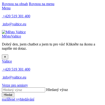
Rovnou na obsah
Rovnou na menu
Menu
+420 519 301 400
info@valtice.eu
Město
Valtice
Dobrý den, jsem chatbot a jsem tu pro vás! Klikněte na ikonu a
napište mi dotaz.
✕
Valtice
+420 519 301 400
info@valtice.eu
Verze pro seniory
Hledaný výraz
Hledat
rozšířené vyhledávání