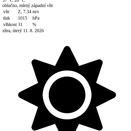
37 °C
20 °C
oblačno, mírný západní vítr
vítr
Z, 7.34
m/s
tlak
1015
hPa
vlhkost
31
%
zítra, úterý 11. 8. 2026