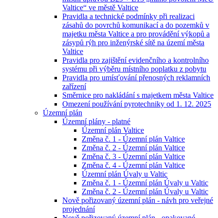
Valtice“ ve městě Valtice
Pravidla a technické podmínky při realizaci
zásahů do povrchů komunikací a do pozemků v
majetku města Valtice a pro provádění výkopů a
zásypů rýh pro inženýrské sítě na území města
Valtice
Pravidla pro zajištění evidenčního a kontrolního
systému při výběru místního poplatku z pobytu
Pravidla pro umísťování přenosných reklamních
zařízení
Směrnice pro nakládání s majetkem města Valtice
Omezení používání pyrotechniky od 1. 12. 2025
Územní plán
Územní plány - platné
Územní plán Valtice
Změna č. 1 - Územní plán Valtice
Změna č. 2 - Územní plán Valtice
Změna č. 3 - Územní plán Valtice
Změna č. 4 - Územní plán Valtice
Územní plán Úvaly u Valtic
Změna č. 1 - Územní plán Úvaly u Valtic
Změna č. 2 - Územní plán Úvaly u Valtic
Nově pořizovaný územní plán - návh pro veřejné
projednání
Nově pořizovaný územní plán - opakované