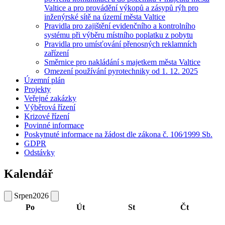
Valtice a pro provádění výkopů a zásypů rýh pro
inženýrské sítě na území města Valtice
Pravidla pro zajištění evidenčního a kontrolního
systému při výběru místního poplatku z pobytu
Pravidla pro umísťování přenosných reklamních
zařízení
Směrnice pro nakládání s majetkem města Valtice
Omezení používání pyrotechniky od 1. 12. 2025
Územní plán
Projekty
Veřejné zakázky
Výběrová řízení
Krizové řízení
Povinné informace
Poskytnuté informace na žádost dle zákona č. 106⁄1999 Sb.
GDPR
Odstávky
Kalendář
Srpen
2026
Po
Út
St
Čt