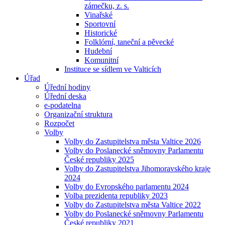
zámečku, z. s.
Vinařské
Sportovní
Historické
Folklórní, taneční a pěvecké
Hudební
Komunitní
Instituce se sídlem ve Valticích
Úřad
Úřední hodiny
Úřední deska
e-podatelna
Organizační struktura
Rozpočet
Volby
Volby do Zastupitelstva města Valtice 2026
Volby do Poslanecké sněmovny Parlamentu
České republiky 2025
Volby do Zastupitelstva Jihomoravského kraje
2024
Volby do Evropského parlamentu 2024
Volba prezidenta republiky 2023
Volby do Zastupitelstva města Valtice 2022
Volby do Poslanecké sněmovny Parlamentu
České republiky 2021