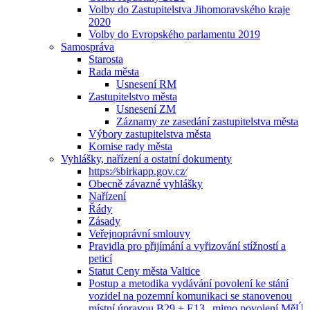
Volby do Zastupitelstva Jihomoravského kraje
2020
Volby do Evropského parlamentu 2019
Samospráva
Starosta
Rada města
Usnesení RM
Zastupitelstvo města
Usnesení ZM
Záznamy ze zasedání zastupitelstva města
Výbory zastupitelstva města
Komise rady města
Vyhlášky, nařízení a ostatní dokumenty
https:⁄⁄sbirkapp.gov.cz⁄
Obecně závazné vyhlášky
Nařízení
Řády
Zásady
Veřejnoprávní smlouvy
Pravidla pro přijímání a vyřizování stížností a
peticí
Statut Ceny města Valtice
Postup a metodika vydávání povolení ke stání
vozidel na pozemní komunikaci se stanovenou
místní úpravou B29 + E13 „mimo povolení MěÚ