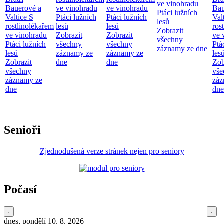
ve vinohradu
Bauerové a
ve vinohradu
ve vinohradu
Bau
Ptáci lužních
Valtice
S
Ptáci lužních
Ptáci lužních
Val
lesů
rostlinolékařem
lesů
lesů
ros
Zobrazit
ve vinohradu
Zobrazit
Zobrazit
ve 
všechny
Ptáci lužních
všechny
všechny
Ptá
záznamy ze dne
lesů
záznamy ze
záznamy ze
les
Zobrazit
dne
dne
Zob
všechny
vše
záznamy ze
záz
dne
dne
Senioři
Zjednodušená verze stránek nejen pro seniory
Počasí
dnes, pondělí 10. 8. 2026