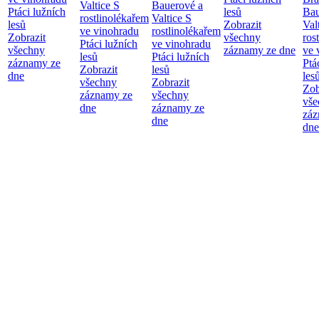
Valtice
S
Bauerové a
Ptáci lužních
lesů
Bau
rostlinolékařem
Valtice
S
lesů
Zobrazit
Val
ve vinohradu
rostlinolékařem
Zobrazit
všechny
ros
Ptáci lužních
ve vinohradu
všechny
záznamy ze dne
ve 
lesů
Ptáci lužních
záznamy ze
Ptá
Zobrazit
lesů
dne
les
všechny
Zobrazit
Zob
záznamy ze
všechny
vše
dne
záznamy ze
záz
dne
dne