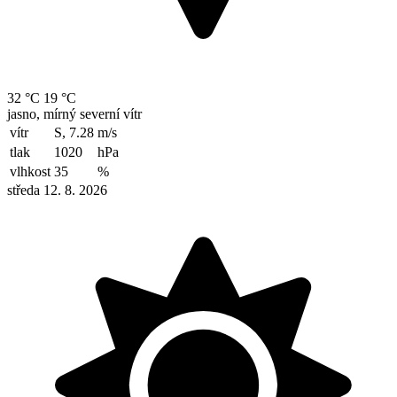
32 °C
19 °C
jasno, mírný severní vítr
vítr
S, 7.28
m/s
tlak
1020
hPa
vlhkost
35
%
středa 12. 8. 2026