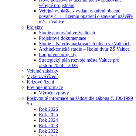
veřejné projednání
Veřejná vyhláška - vydání opatření obecné
povahy č. 1 - územní opatření o stavební uzávěře
města Valtice
Projekty
Studie parkování ve Valticích
Projektové dokumentace
Studie – Návrhy parkovacích ploch ve Valticích
Architektonická studie – školní dvůr ZŠ Valtice
Podpořené projekty
Strategický plán rozvoje města Valtice pro
období 2024 – 2028
Veřejné zakázky
Výběrová řízení
Krizové řízení
Povinné informace
Výroční zprávy
Poskytnuté informace na žádost dle zákona č. 106⁄1999
Sb.
Rok 2026
Rok 2025
Rok 2024
Rok 2023
Rok 2022