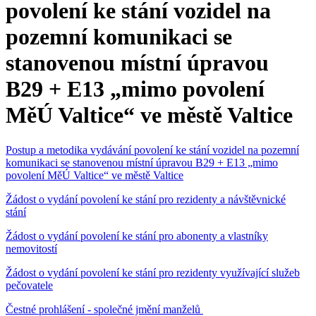
povolení ke stání vozidel na
pozemní komunikaci se
stanovenou místní úpravou
B29 + E13 „mimo povolení
MěÚ Valtice“ ve městě Valtice
Postup a metodika vydávání povolení ke stání vozidel na pozemní
komunikaci se stanovenou místní úpravou B29 + E13 „mimo
povolení MěÚ Valtice“ ve městě Valtice
Žádost o vydání povolení ke stání pro rezidenty a návštěvnické
stání
Žádost o vydání povolení ke stání pro abonenty a vlastníky
nemovitostí
Žádost o vydání povolení ke stání pro rezidenty využívající služeb
pečovatele
Čestné prohlášení - společné jmění manželů