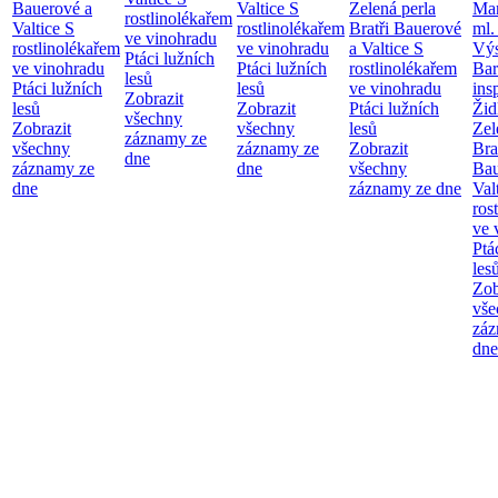
Bauerové a
Valtice
S
Zelená perla
Mar
rostlinolékařem
Valtice
S
rostlinolékařem
Bratři Bauerové
ml.
ve vinohradu
rostlinolékařem
ve vinohradu
a Valtice
S
Výs
Ptáci lužních
ve vinohradu
Ptáci lužních
rostlinolékařem
Bar
lesů
Ptáci lužních
lesů
ve vinohradu
ins
Zobrazit
lesů
Zobrazit
Ptáci lužních
Žid
všechny
Zobrazit
všechny
lesů
Zel
záznamy ze
všechny
záznamy ze
Zobrazit
Bra
dne
záznamy ze
dne
všechny
Bau
dne
záznamy ze dne
Val
ros
ve 
Ptá
les
Zob
vše
záz
dne