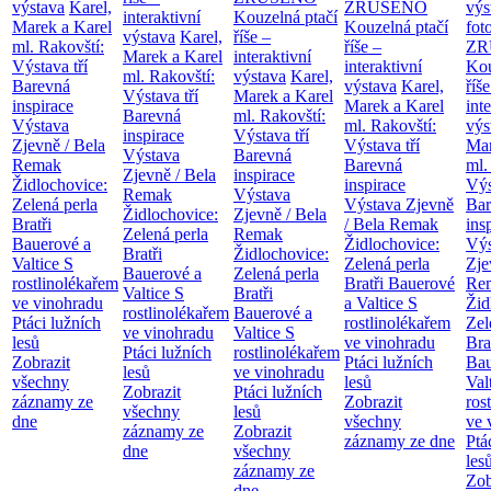
výstava
Karel,
ZRUŠENO
výs
interaktivní
Kouzelná ptačí
Marek a Karel
Kouzelná ptačí
fot
výstava
Karel,
říše –
ml. Rakovští:
říše –
ZR
Marek a Karel
interaktivní
Výstava tří
interaktivní
Kou
ml. Rakovští:
výstava
Karel,
Barevná
výstava
Karel,
říše
Výstava tří
Marek a Karel
inspirace
Marek a Karel
int
Barevná
ml. Rakovští:
Výstava
ml. Rakovští:
výs
inspirace
Výstava tří
Zjevně / Bela
Výstava tří
Mar
Výstava
Barevná
Remak
Barevná
ml.
Zjevně / Bela
inspirace
Židlochovice:
inspirace
Výs
Remak
Výstava
Zelená perla
Výstava Zjevně
Bar
Židlochovice:
Zjevně / Bela
Bratři
/ Bela Remak
ins
Zelená perla
Remak
Bauerové a
Židlochovice:
Výs
Bratři
Židlochovice:
Valtice
S
Zelená perla
Zje
Bauerové a
Zelená perla
rostlinolékařem
Bratři Bauerové
Re
Valtice
S
Bratři
ve vinohradu
a Valtice
S
Žid
rostlinolékařem
Bauerové a
Ptáci lužních
rostlinolékařem
Zel
ve vinohradu
Valtice
S
lesů
ve vinohradu
Bra
Ptáci lužních
rostlinolékařem
Zobrazit
Ptáci lužních
Bau
lesů
ve vinohradu
všechny
lesů
Val
Zobrazit
Ptáci lužních
záznamy ze
Zobrazit
ros
všechny
lesů
dne
všechny
ve 
záznamy ze
Zobrazit
záznamy ze dne
Ptá
dne
všechny
les
záznamy ze
Zob
dne