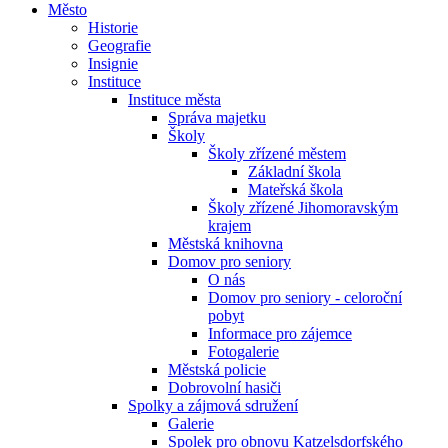
Město
Historie
Geografie
Insignie
Instituce
Instituce města
Správa majetku
Školy
Školy zřízené městem
Základní škola
Mateřská škola
Školy zřízené Jihomoravským
krajem
Městská knihovna
Domov pro seniory
O nás
Domov pro seniory - celoroční
pobyt
Informace pro zájemce
Fotogalerie
Městská policie
Dobrovolní hasiči
Spolky a zájmová sdružení
Galerie
Spolek pro obnovu Katzelsdorfského