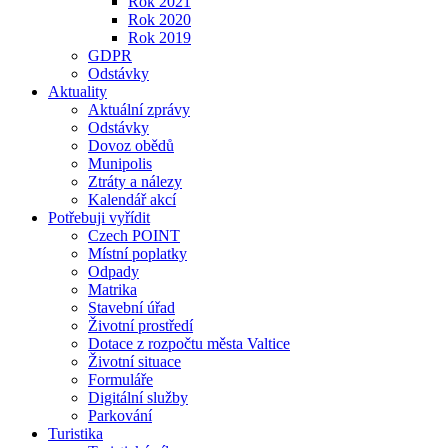
Rok 2021
Rok 2020
Rok 2019
GDPR
Odstávky
Aktuality
Aktuální zprávy
Odstávky
Dovoz obědů
Munipolis
Ztráty a nálezy
Kalendář akcí
Potřebuji vyřídit
Czech POINT
Místní poplatky
Odpady
Matrika
Stavební úřad
Životní prostředí
Dotace z rozpočtu města Valtice
Životní situace
Formuláře
Digitální služby
Parkování
Turistika