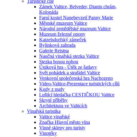
Turistické cíle
Zámek Valtice, Belveder, Dianin chrám,
Kolonáda
Farní kostel Nanebevzetí Panny Marie
Městské muzeum Valtice
Národní zemědělské muzeum Valtice
Muzeum železné opony
Katzelsdorfský zámeček
Bylinková zahrada
Galerie Reistna
Naučná vinařská stezka Valtice
Stezka bosou nohou
Úniková hra - Útěk ze šatlavy
Svět pohádek a strašidel Valtice
Venkovní společenská hra Nachozeno
Video-Valtice-Prezentace turistických cílů
Kudy z nudy
Luštící hledačka CESTIČKOU Valtice
Skryté příběhy
Architektura ve Valticích
Vinařská turistika
Valtice vinařské
Značka Hlavní město vína
Vinné sklepy pro turisty
Vinotéky