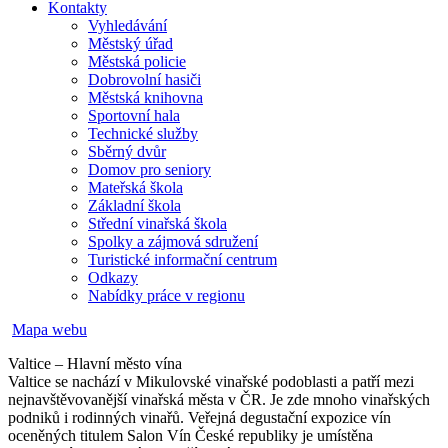
Kontakty
Vyhledávání
Městský úřad
Městská policie
Dobrovolní hasiči
Městská knihovna
Sportovní hala
Technické služby
Sběrný dvůr
Domov pro seniory
Mateřská škola
Základní škola
Střední vinařská škola
Spolky a zájmová sdružení
Turistické informační centrum
Odkazy
Nabídky práce v regionu
Mapa webu
Valtice – Hlavní město vína
Valtice se nachází v Mikulovské vinařské podoblasti a patří mezi
nejnavštěvovanější vinařská města v ČR. Je zde mnoho vinařských
podniků i rodinných vinařů. Veřejná degustační expozice vín
oceněných titulem Salon Vín České republiky je umístěna