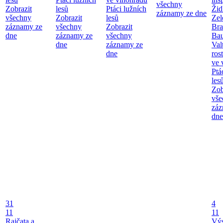
všechny
Zobrazit
lesů
Ptáci lužních
Žid
záznamy ze dne
všechny
Zobrazit
lesů
Zel
záznamy ze
všechny
Zobrazit
Bra
dne
záznamy ze
všechny
Bau
dne
záznamy ze
Val
dne
ros
ve 
Ptá
les
Zob
vše
záz
dne
31
4
11
11
Rajčata a
Vý