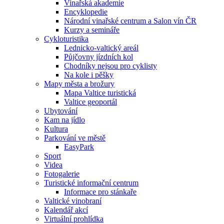
Vinařská akademie
Encyklopedie
Národní vinařské centrum a Salon vín ČR
Kurzy a semináře
Cykloturistika
Lednicko-valtický areál
Půjčovny jízdních kol
Chodníky nejsou pro cyklisty
Na kole i pěšky
Mapy města a brožury
Mapa Valtice turistická
Valtice geoportál
Ubytování
Kam na jídlo
Kultura
Parkování ve městě
EasyPark
Sport
Videa
Fotogalerie
Turistické informační centrum
Informace pro stánkaře
Valtické vinobraní
Kalendář akcí
Virtuální prohlídka