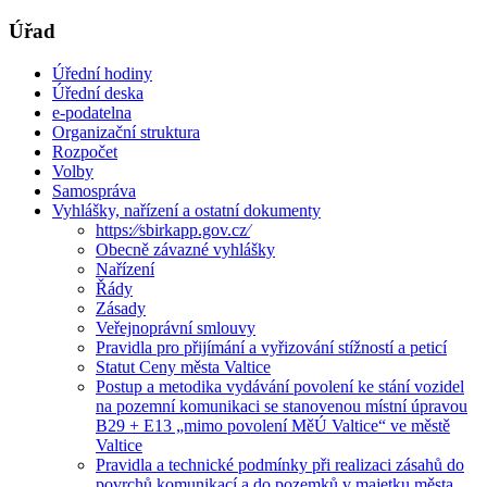
Úřad
Úřední hodiny
Úřední deska
e-podatelna
Organizační struktura
Rozpočet
Volby
Samospráva
Vyhlášky, nařízení a ostatní dokumenty
https:⁄⁄sbirkapp.gov.cz⁄
Obecně závazné vyhlášky
Nařízení
Řády
Zásady
Veřejnoprávní smlouvy
Pravidla pro přijímání a vyřizování stížností a peticí
Statut Ceny města Valtice
Postup a metodika vydávání povolení ke stání vozidel
na pozemní komunikaci se stanovenou místní úpravou
B29 + E13 „mimo povolení MěÚ Valtice“ ve městě
Valtice
Pravidla a technické podmínky při realizaci zásahů do
povrchů komunikací a do pozemků v majetku města