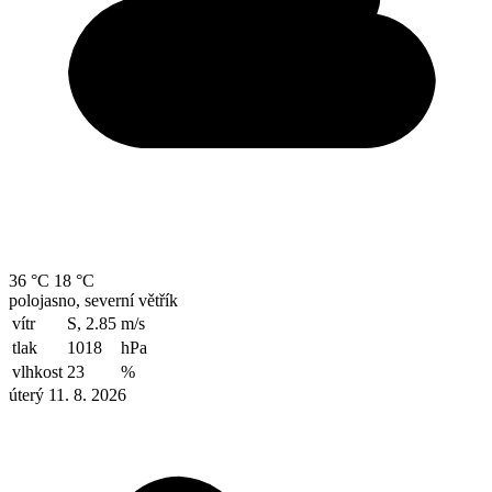
36 °C
18 °C
polojasno, severní větřík
vítr
S, 2.85
m/s
tlak
1018
hPa
vlhkost
23
%
úterý 11. 8. 2026