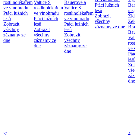
rostlinolékařem
Valtice
S
Bauerové a
Ptáci lužních
Bar
ve vinohradu
rostlinolékařem
Valtice
S
lesů
ins
Ptáci lužních
ve vinohradu
rostlinolékařem
Zobrazit
Žid
lesů
Ptáci lužních
ve vinohradu
všechny
Zel
Zobrazit
lesů
Ptáci lužních
záznamy ze dne
Bra
všechny
Zobrazit
lesů
Bau
záznamy ze
všechny
Zobrazit
Val
dne
záznamy ze
všechny
ros
dne
záznamy ze
ve 
dne
Ptá
les
Zob
vše
záz
dne
31
4