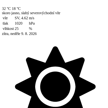
32 °C
18 °C
skoro jasno, slabý severovýchodní vítr
vítr
SV, 4.62
m/s
tlak
1020
hPa
vlhkost
25
%
zítra, neděle 9. 8. 2026