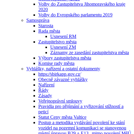
Volby do Zastupitelstva Jihomoravského kraje
2020
Volby do Evropského parlamentu 2019
Samospráva
Starosta
Rada města
Usnesení RM
Zastupitelstvo města
Usnesení ZM
Záznamy ze zasedání zastupitelstva města
Výbory zastupitelstva města
Komise rady města
Vyhlášky, nařízení a ostatní dokumenty
https:⁄⁄sbirkapp.gov.cz⁄
Obecně závazné vyhlášky
Nařízení
Řády
Zásady
Veřejnoprávní smlouvy
Pravidla pro přijímání a vyřizování stížností a
peticí
Statut Ceny města Valtice
Postup a metodika vydávání povolení ke stání
vozidel na pozemní komunikaci se stanovenou
místní úpravou B29 + E13 „mimo povolení MěÚ