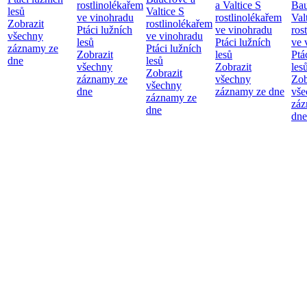
rostlinolékařem
a Valtice
S
Bau
lesů
Valtice
S
ve vinohradu
rostlinolékařem
Val
Zobrazit
rostlinolékařem
Ptáci lužních
ve vinohradu
ros
všechny
ve vinohradu
lesů
Ptáci lužních
ve 
záznamy ze
Ptáci lužních
Zobrazit
lesů
Ptá
dne
lesů
všechny
Zobrazit
les
Zobrazit
záznamy ze
všechny
Zob
všechny
dne
záznamy ze dne
vše
záznamy ze
záz
dne
dne