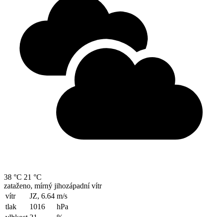
38 °C
21 °C
zataženo, mírný jihozápadní vítr
vítr
JZ, 6.64
m/s
tlak
1016
hPa