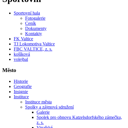
Sportovní hala
Fotogalerie
Ceník
Dokumenty
Kontakty
FK Valtice
TJ Lokomotiva Valtice
FBC VALTICE, z. s.
košíková
volejbal
Město
Historie
Geografie
Insignie
Instituce
Instituce města
Spolky a zájmová sdružení
Galerie
Spolek pro obnovu Katzelsdorfského zámečku,
z. s.
Vinařské