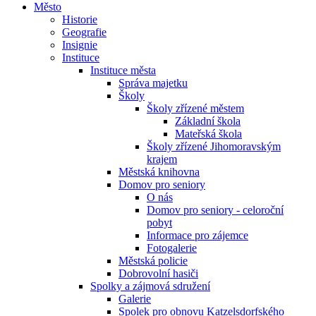
Město
Historie
Geografie
Insignie
Instituce
Instituce města
Správa majetku
Školy
Školy zřízené městem
Základní škola
Mateřská škola
Školy zřízené Jihomoravským
krajem
Městská knihovna
Domov pro seniory
O nás
Domov pro seniory - celoroční
pobyt
Informace pro zájemce
Fotogalerie
Městská policie
Dobrovolní hasiči
Spolky a zájmová sdružení
Galerie
Spolek pro obnovu Katzelsdorfského