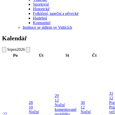
Sportovní
Historické
Folklórní, taneční a pěvecké
Hudební
Komunitní
Instituce se sídlem ve Valticích
Kalendář
Srpen
2026
Po
Út
St
Čt
31
29
12
12
28
30
Pod
Noční
10
12
Prá
komentované
Noční
Noční
več
27
prohlídky