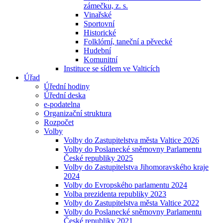
zámečku, z. s.
Vinařské
Sportovní
Historické
Folklórní, taneční a pěvecké
Hudební
Komunitní
Instituce se sídlem ve Valticích
Úřad
Úřední hodiny
Úřední deska
e-podatelna
Organizační struktura
Rozpočet
Volby
Volby do Zastupitelstva města Valtice 2026
Volby do Poslanecké sněmovny Parlamentu
České republiky 2025
Volby do Zastupitelstva Jihomoravského kraje
2024
Volby do Evropského parlamentu 2024
Volba prezidenta republiky 2023
Volby do Zastupitelstva města Valtice 2022
Volby do Poslanecké sněmovny Parlamentu
České republiky 2021