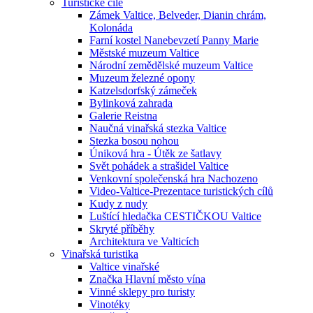
Turistické cíle
Zámek Valtice, Belveder, Dianin chrám,
Kolonáda
Farní kostel Nanebevzetí Panny Marie
Městské muzeum Valtice
Národní zemědělské muzeum Valtice
Muzeum železné opony
Katzelsdorfský zámeček
Bylinková zahrada
Galerie Reistna
Naučná vinařská stezka Valtice
Stezka bosou nohou
Úniková hra - Útěk ze šatlavy
Svět pohádek a strašidel Valtice
Venkovní společenská hra Nachozeno
Video-Valtice-Prezentace turistických cílů
Kudy z nudy
Luštící hledačka CESTIČKOU Valtice
Skryté příběhy
Architektura ve Valticích
Vinařská turistika
Valtice vinařské
Značka Hlavní město vína
Vinné sklepy pro turisty
Vinotéky