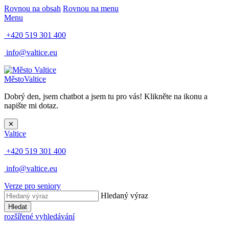
Rovnou na obsah
Rovnou na menu
Menu
+420 519 301 400
info@valtice.eu
Město
Valtice
Dobrý den, jsem chatbot a jsem tu pro vás! Klikněte na ikonu a
napište mi dotaz.
✕
Valtice
+420 519 301 400
info@valtice.eu
Verze pro seniory
Hledaný výraz
Hledat
rozšířené vyhledávání