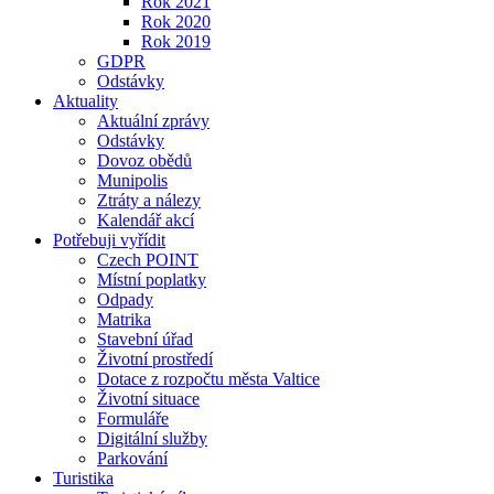
Rok 2021
Rok 2020
Rok 2019
GDPR
Odstávky
Aktuality
Aktuální zprávy
Odstávky
Dovoz obědů
Munipolis
Ztráty a nálezy
Kalendář akcí
Potřebuji vyřídit
Czech POINT
Místní poplatky
Odpady
Matrika
Stavební úřad
Životní prostředí
Dotace z rozpočtu města Valtice
Životní situace
Formuláře
Digitální služby
Parkování
Turistika