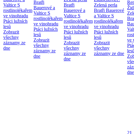
Bratři
Re
Valtice
S
Bratři
Zelená perla
Bauerové a
Žid
rostlinolékařem
Bauerové a
Bratři Bauerové
Valtice
S
Zel
ve vinohradu
Valtice
S
a Valtice
S
rostlinolékařem
Bra
Ptáci lužních
rostlinolékařem
rostlinolékařem
ve vinohradu
Bau
lesů
ve vinohradu
ve vinohradu
Ptáci lužních
Val
Zobrazit
Ptáci lužních
Ptáci lužních
lesů
ros
všechny
lesů
lesů
Zobrazit
ve 
záznamy ze
Zobrazit
Zobrazit
všechny
Ptá
dne
všechny
všechny
záznamy ze
les
záznamy ze
záznamy ze dne
dne
Zob
dne
vše
záz
dne
21