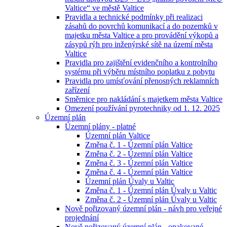
Valtice“ ve městě Valtice
Pravidla a technické podmínky při realizaci
zásahů do povrchů komunikací a do pozemků v
majetku města Valtice a pro provádění výkopů a
zásypů rýh pro inženýrské sítě na území města
Valtice
Pravidla pro zajištění evidenčního a kontrolního
systému při výběru místního poplatku z pobytu
Pravidla pro umísťování přenosných reklamních
zařízení
Směrnice pro nakládání s majetkem města Valtice
Omezení používání pyrotechniky od 1. 12. 2025
Územní plán
Územní plány - platné
Územní plán Valtice
Změna č. 1 - Územní plán Valtice
Změna č. 2 - Územní plán Valtice
Změna č. 3 - Územní plán Valtice
Změna č. 4 - Územní plán Valtice
Územní plán Úvaly u Valtic
Změna č. 1 - Územní plán Úvaly u Valtic
Změna č. 2 - Územní plán Úvaly u Valtic
Nově pořizovaný územní plán - návh pro veřejné
projednání
Nově pořizovaný územní plán - opakované