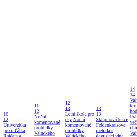
14
14
Val
12
11
kro
13
13
12
ho
10
Letní škola pro
13
Noční
Prá
12
psy
Noční
Skupinová lekce
komentované
več
Univerzitka
komentované
Feldenkraisova
prohlídky
cim
pro prťátka
prohlídky
metoda s
Valtického
Val
Rajčata a
Valtického
degustací vína