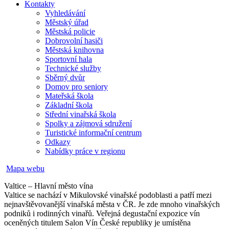
Kontakty
Vyhledávání
Městský úřad
Městská policie
Dobrovolní hasiči
Městská knihovna
Sportovní hala
Technické služby
Sběrný dvůr
Domov pro seniory
Mateřská škola
Základní škola
Střední vinařská škola
Spolky a zájmová sdružení
Turistické informační centrum
Odkazy
Nabídky práce v regionu
Mapa webu
Valtice – Hlavní město vína
Valtice se nachází v Mikulovské vinařské podoblasti a patří mezi
nejnavštěvovanější vinařská města v ČR. Je zde mnoho vinařských
podniků i rodinných vinařů. Veřejná degustační expozice vín
oceněných titulem Salon Vín České republiky je umístěna