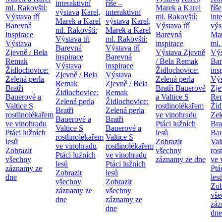
interaktivní
říše –
ml. Rakovští:
Marek a Karel
říše
výstava
Karel,
interaktivní
Výstava tří
ml. Rakovští:
int
Marek a Karel
výstava
Karel,
Barevná
Výstava tří
výs
ml. Rakovští:
Marek a Karel
inspirace
Barevná
Mar
Výstava tří
ml. Rakovští:
Výstava
inspirace
ml.
Barevná
Výstava tří
Zjevně / Bela
Výstava Zjevně
Výs
inspirace
Barevná
Remak
/ Bela Remak
Bar
Výstava
inspirace
Židlochovice:
Židlochovice:
ins
Zjevně / Bela
Výstava
Zelená perla
Zelená perla
Výs
Remak
Zjevně / Bela
Bratři
Bratři Bauerové
Zje
Židlochovice:
Remak
Bauerové a
a Valtice
S
Re
Zelená perla
Židlochovice:
Valtice
S
rostlinolékařem
Žid
Bratři
Zelená perla
rostlinolékařem
ve vinohradu
Zel
Bauerové a
Bratři
ve vinohradu
Ptáci lužních
Bra
Valtice
S
Bauerové a
Ptáci lužních
lesů
Bau
rostlinolékařem
Valtice
S
lesů
Zobrazit
Val
ve vinohradu
rostlinolékařem
Zobrazit
všechny
ros
Ptáci lužních
ve vinohradu
všechny
záznamy ze dne
ve 
lesů
Ptáci lužních
záznamy ze
Ptá
Zobrazit
lesů
dne
les
všechny
Zobrazit
Zob
záznamy ze
všechny
vše
dne
záznamy ze
záz
dne
dne