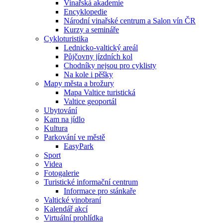
Vinařská akademie
Encyklopedie
Národní vinařské centrum a Salon vín ČR
Kurzy a semináře
Cykloturistika
Lednicko-valtický areál
Půjčovny jízdních kol
Chodníky nejsou pro cyklisty
Na kole i pěšky
Mapy města a brožury
Mapa Valtice turistická
Valtice geoportál
Ubytování
Kam na jídlo
Kultura
Parkování ve městě
EasyPark
Sport
Videa
Fotogalerie
Turistické informační centrum
Informace pro stánkaře
Valtické vinobraní
Kalendář akcí
Virtuální prohlídka