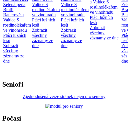
a Valtice
S
Zelená perla
Valtice
S
Valtice
S
Zel
rostlinolékařem
Bratři
rostlinolékařem
rostlinolékařem
Bra
ve vinohradu
Bauerové a
ve vinohradu
ve vinohradu
Bau
Ptáci lužních
Valtice
S
Ptáci lužních
Ptáci lužních
Val
lesů
rostlinolékařem
lesů
lesů
ros
Zobrazit
ve vinohradu
Zobrazit
Zobrazit
ve 
všechny
Ptáci lužních
všechny
všechny
Ptá
záznamy ze dne
lesů
záznamy ze
záznamy ze
les
Zobrazit
dne
dne
Zob
všechny
vše
záznamy ze
záz
dne
dne
Senioři
Zjednodušená verze stránek nejen pro seniory
Počasí