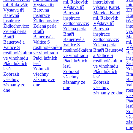
ml. Rakovští:
interaktivní
ml. Rakovští:
Výstava tří
fot
Výstava tří
výstava
Karel,
Výstava tří
Barevná
ZR
Barevná
Marek a Karel
Barevná
inspirace
Kou
inspirace
ml. Rakovští:
inspirace
Židlochovice:
říše
Židlochovice:
Výstava tří
Židlochovice:
Zelená perla
int
Zelená perla
Barevná
Zelená perla
Bratři
výs
Bratři
inspirace
Bratři
Bauerové a
Mar
Bauerové a
Židlochovice:
Bauerové a
Valtice
S
ml.
Valtice
S
Zelená perla
Valtice
S
rostlinolékařem
Výs
rostlinolékařem
Bratři Bauerové
rostlinolékařem
ve vinohradu
Bar
ve vinohradu
a Valtice
S
ve vinohradu
Ptáci lužních
ins
Ptáci lužních
rostlinolékařem
Ptáci lužních
lesů
Žid
lesů
ve vinohradu
lesů
Zobrazit
Zel
Zobrazit
Ptáci lužních
Zobrazit
všechny
Bra
všechny
lesů
všechny
záznamy ze
Bau
záznamy ze
Zobrazit
záznamy ze
dne
Val
dne
všechny
dne
ros
záznamy ze dne
ve 
Ptá
les
Zob
vše
záz
dne