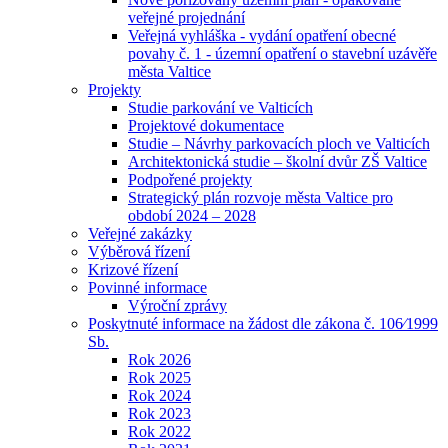
veřejné projednání
Veřejná vyhláška - vydání opatření obecné
povahy č. 1 - územní opatření o stavební uzávěře
města Valtice
Projekty
Studie parkování ve Valticích
Projektové dokumentace
Studie – Návrhy parkovacích ploch ve Valticích
Architektonická studie – školní dvůr ZŠ Valtice
Podpořené projekty
Strategický plán rozvoje města Valtice pro
období 2024 – 2028
Veřejné zakázky
Výběrová řízení
Krizové řízení
Povinné informace
Výroční zprávy
Poskytnuté informace na žádost dle zákona č. 106⁄1999
Sb.
Rok 2026
Rok 2025
Rok 2024
Rok 2023
Rok 2022