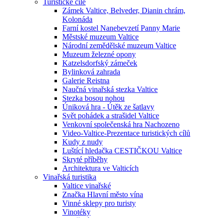
Turistické cíle
Zámek Valtice, Belveder, Dianin chrám,
Kolonáda
Farní kostel Nanebevzetí Panny Marie
Městské muzeum Valtice
Národní zemědělské muzeum Valtice
Muzeum železné opony
Katzelsdorfský zámeček
Bylinková zahrada
Galerie Reistna
Naučná vinařská stezka Valtice
Stezka bosou nohou
Úniková hra - Útěk ze šatlavy
Svět pohádek a strašidel Valtice
Venkovní společenská hra Nachozeno
Video-Valtice-Prezentace turistických cílů
Kudy z nudy
Luštící hledačka CESTIČKOU Valtice
Skryté příběhy
Architektura ve Valticích
Vinařská turistika
Valtice vinařské
Značka Hlavní město vína
Vinné sklepy pro turisty
Vinotéky