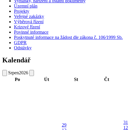
Vyhlášky, nařízení a ostatní dokumenty
Územní plán
Projekty
Veřejné zakázky
Výběrová řízení
Krizové řízení
Povinné informace
Poskytnuté informace na žádost dle zákona č. 106⁄1999 Sb.
GDPR
Odstávky
Kalendář
Srpen
2026
Po
Út
St
Čt
31
29
12