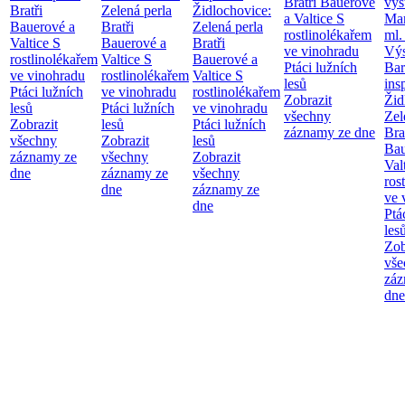
Bratři Bauerové
výs
Bratři
Zelená perla
Židlochovice:
a Valtice
S
Mar
Bauerové a
Bratři
Zelená perla
rostlinolékařem
ml.
Valtice
S
Bauerové a
Bratři
ve vinohradu
Výs
rostlinolékařem
Valtice
S
Bauerové a
Ptáci lužních
Bar
ve vinohradu
rostlinolékařem
Valtice
S
lesů
ins
Ptáci lužních
ve vinohradu
rostlinolékařem
Zobrazit
Žid
lesů
Ptáci lužních
ve vinohradu
všechny
Zel
Zobrazit
lesů
Ptáci lužních
záznamy ze dne
Bra
všechny
Zobrazit
lesů
Bau
záznamy ze
všechny
Zobrazit
Val
dne
záznamy ze
všechny
ros
dne
záznamy ze
ve 
dne
Ptá
les
Zob
vše
záz
dne