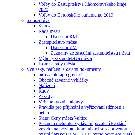
Volby do Zastupitelstva Jihomoravského kraje
2020
Volby do Evropského parlamentu 2019
Samospráva
Starosta
Rada města
Usnesení RM
Zastupitelstvo města
Usnesení ZM
Záznamy ze zasedání zastupitelstva města
Výbory zastupitelstva města
Komise rady města
Vyhlášky, nařízení a ostatní dokumenty
https:⁄⁄sbirkapp.gov.cz⁄
Obecně závazné vyhlášky
Nařízení
Řády
Zásady
Veřejnoprávní smlouvy
Pravidla pro přijímání a vyřizování stížností a
peticí
Statut Ceny města Valtice
Postup a metodika vydávání povolení ke stání
vozidel na pozemní komunikaci se stanovenou
místní úpravou B29 + E13 „mimo povolení MěÚ