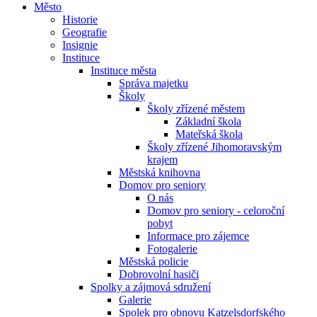
Město
Historie
Geografie
Insignie
Instituce
Instituce města
Správa majetku
Školy
Školy zřízené městem
Základní škola
Mateřská škola
Školy zřízené Jihomoravským
krajem
Městská knihovna
Domov pro seniory
O nás
Domov pro seniory - celoroční
pobyt
Informace pro zájemce
Fotogalerie
Městská policie
Dobrovolní hasiči
Spolky a zájmová sdružení
Galerie
Spolek pro obnovu Katzelsdorfského