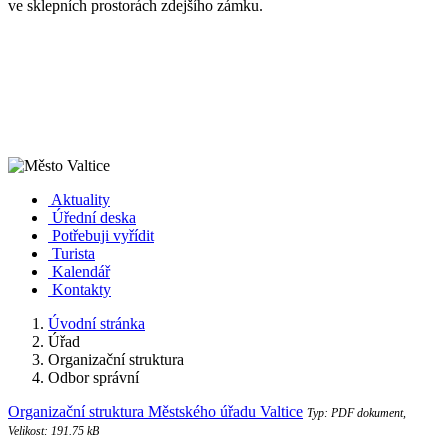
ve sklepních prostorách zdejšího zámku.
Aktuality
Úřední deska
Potřebuji vyřídit
Turista
Kalendář
Kontakty
Úvodní stránka
Úřad
Organizační struktura
Odbor správní
Organizační struktura Městského úřadu Valtice
Typ: PDF dokument,
Velikost: 191.75 kB