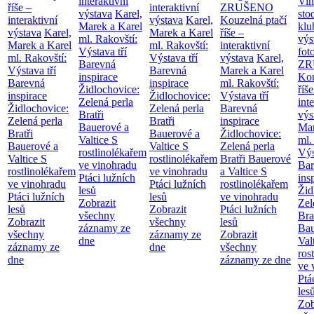
interaktivní
Vin
říše –
interaktivní
ZRUŠENO
výstava
Karel,
sto
interaktivní
výstava
Karel,
Kouzelná ptačí
Marek a Karel
klu
výstava
Karel,
Marek a Karel
říše –
ml. Rakovští:
výs
Marek a Karel
ml. Rakovští:
interaktivní
Výstava tří
fot
ml. Rakovští:
Výstava tří
výstava
Karel,
Barevná
ZR
Výstava tří
Barevná
Marek a Karel
inspirace
Kou
Barevná
inspirace
ml. Rakovští:
Židlochovice:
říše
inspirace
Židlochovice:
Výstava tří
Zelená perla
int
Židlochovice:
Zelená perla
Barevná
Bratři
výs
Zelená perla
Bratři
inspirace
Bauerové a
Mar
Bratři
Bauerové a
Židlochovice:
Valtice
S
ml.
Bauerové a
Valtice
S
Zelená perla
rostlinolékařem
Výs
Valtice
S
rostlinolékařem
Bratři Bauerové
ve vinohradu
Bar
rostlinolékařem
ve vinohradu
a Valtice
S
Ptáci lužních
ins
ve vinohradu
Ptáci lužních
rostlinolékařem
lesů
Žid
Ptáci lužních
lesů
ve vinohradu
Zobrazit
Zel
lesů
Zobrazit
Ptáci lužních
všechny
Bra
Zobrazit
všechny
lesů
záznamy ze
Bau
všechny
záznamy ze
Zobrazit
dne
Val
záznamy ze
dne
všechny
ros
dne
záznamy ze dne
ve 
Ptá
les
Zob