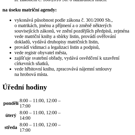
na úseku matriční agendy:
vykonává působnost podle zákona č. 301/2000 Sb.,
o matrikách, jménu a příjmení a o změně některých
souvisejících zákonů, ve znění pozdějších předpisů, zejména
vede matriční knihy a sbírky listin, provádí ověřování
dokladů, vydává druhopisy matričních listin,
provádí vidimaci a legalizaci listin a podpisů,
vede registr obyvatel města,
zajišťuje svatební obřady, vydává osvědčení k uzavření
církevních sňatků,
vede hřbitovní knihu, zpracovává nájemní smlouvy
na hrobová místa.
Úřední hodiny
8:00 – 11:00, 12:00 –
pondělí
17:00
8:00 – 11:00, 12:00 –
úterý
14:00
8:00 – 11:00, 12:00 –
středa
17:00