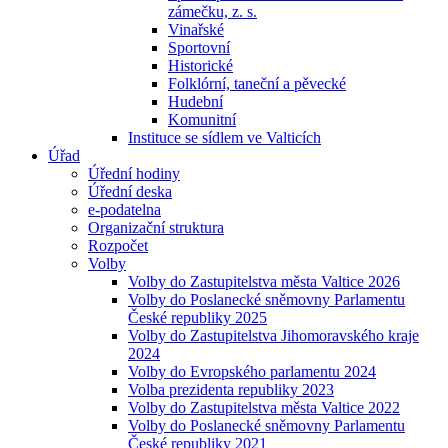
zámečku, z. s.
Vinařské
Sportovní
Historické
Folklórní, taneční a pěvecké
Hudební
Komunitní
Instituce se sídlem ve Valticích
Úřad
Úřední hodiny
Úřední deska
e-podatelna
Organizační struktura
Rozpočet
Volby
Volby do Zastupitelstva města Valtice 2026
Volby do Poslanecké sněmovny Parlamentu
České republiky 2025
Volby do Zastupitelstva Jihomoravského kraje
2024
Volby do Evropského parlamentu 2024
Volba prezidenta republiky 2023
Volby do Zastupitelstva města Valtice 2022
Volby do Poslanecké sněmovny Parlamentu
České republiky 2021