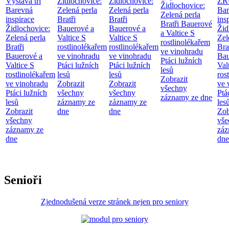
Výstava tří
Židlochovice:
Židlochovice:
ZR
Židlochovice:
Barevná
Zelená perla
Zelená perla
Bar
Zelená perla
inspirace
Bratři
Bratři
ins
Bratři Bauerové
Židlochovice:
Bauerové a
Bauerové a
Žid
a Valtice
S
Zelená perla
Valtice
S
Valtice
S
Zel
rostlinolékařem
Bratři
rostlinolékařem
rostlinolékařem
Bra
ve vinohradu
Bauerové a
ve vinohradu
ve vinohradu
Bau
Ptáci lužních
Valtice
S
Ptáci lužních
Ptáci lužních
Val
lesů
rostlinolékařem
lesů
lesů
ros
Zobrazit
ve vinohradu
Zobrazit
Zobrazit
ve 
všechny
Ptáci lužních
všechny
všechny
Ptá
záznamy ze dne
lesů
záznamy ze
záznamy ze
les
Zobrazit
dne
dne
Zob
všechny
vše
záznamy ze
záz
dne
dne
Senioři
Zjednodušená verze stránek nejen pro seniory