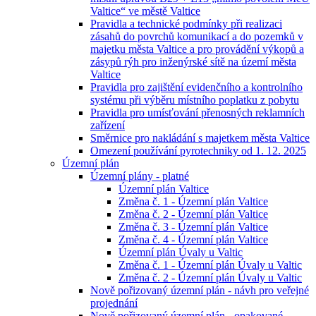
Valtice“ ve městě Valtice
Pravidla a technické podmínky při realizaci
zásahů do povrchů komunikací a do pozemků v
majetku města Valtice a pro provádění výkopů a
zásypů rýh pro inženýrské sítě na území města
Valtice
Pravidla pro zajištění evidenčního a kontrolního
systému při výběru místního poplatku z pobytu
Pravidla pro umísťování přenosných reklamních
zařízení
Směrnice pro nakládání s majetkem města Valtice
Omezení používání pyrotechniky od 1. 12. 2025
Územní plán
Územní plány - platné
Územní plán Valtice
Změna č. 1 - Územní plán Valtice
Změna č. 2 - Územní plán Valtice
Změna č. 3 - Územní plán Valtice
Změna č. 4 - Územní plán Valtice
Územní plán Úvaly u Valtic
Změna č. 1 - Územní plán Úvaly u Valtic
Změna č. 2 - Územní plán Úvaly u Valtic
Nově pořizovaný územní plán - návh pro veřejné
projednání
Nově pořizovaný územní plán - opakované