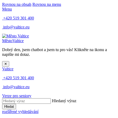
Rovnou na obsah
Rovnou na menu
Menu
+420 519 301 400
info@valtice.eu
Město
Valtice
Dobrý den, jsem chatbot a jsem tu pro vás! Klikněte na ikonu a
napište mi dotaz.
✕
Valtice
+420 519 301 400
info@valtice.eu
Verze pro seniory
Hledaný výraz
Hledat
rozšířené vyhledávání