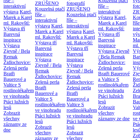
říše –
Kouzelná ptačí
výs
ZRUŠENO
fotografií
interaktivní
říše –
fot
Kouzelná ptačí
ZRUŠENO
výstava
Karel,
interaktivní
ZR
říše –
Kouzelná ptačí
Marek a Karel
výstava
Karel,
Kou
interaktivní
říše –
ml. Rakovští:
Marek a Karel
říše
výstava
Karel,
interaktivní
Výstava tří
ml. Rakovští:
int
Marek a Karel
výstava
Karel,
Barevná
Výstava tří
výs
ml. Rakovští:
Marek a Karel
inspirace
Barevná
Mar
Výstava tří
ml. Rakovští:
Výstava
inspirace
ml.
Barevná
Výstava tří
Zjevně / Bela
Výstava Zjevně
Výs
inspirace
Barevná
Remak
/ Bela Remak
Bar
Výstava
inspirace
Židlochovice:
Židlochovice:
ins
Zjevně / Bela
Výstava
Zelená perla
Zelená perla
Výs
Remak
Zjevně / Bela
Bratři
Bratři Bauerové
Zje
Židlochovice:
Remak
Bauerové a
a Valtice
S
Re
Zelená perla
Židlochovice:
Valtice
S
rostlinolékařem
Žid
Bratři
Zelená perla
rostlinolékařem
ve vinohradu
Zel
Bauerové a
Bratři
ve vinohradu
Ptáci lužních
Bra
Valtice
S
Bauerové a
Ptáci lužních
lesů
Bau
rostlinolékařem
Valtice
S
lesů
Zobrazit
Val
ve vinohradu
rostlinolékařem
Zobrazit
všechny
ros
Ptáci lužních
ve vinohradu
všechny
záznamy ze dne
ve 
lesů
Ptáci lužních
záznamy ze
Ptá
Zobrazit
lesů
dne
les
všechny
Zobrazit
Zob
záznamy ze
všechny