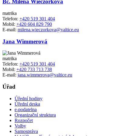
Bc. Milena Wieczorková
matrika
Telefon:
+420 519 301 404
Mobil:
+420 604 829 790
E-mail:
milena.wieczorkova@valtice.eu
Jana Wimmerová
matrika
Telefon:
+420 519 301 404
Mobil:
+420 733 713 738
E-mail:
jana.wimmerova@valtice.eu
Úřad
Úřední hodiny
Úřední deska
e-podatelna
Organizační struktura
Rozpočet
Volby
Samospráva