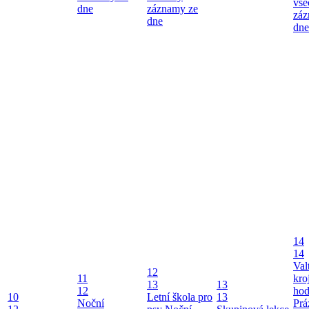
vše
dne
záznamy ze
záz
dne
dne
14
14
Val
12
11
kro
13
13
12
ho
10
Letní škola pro
13
Noční
Prá