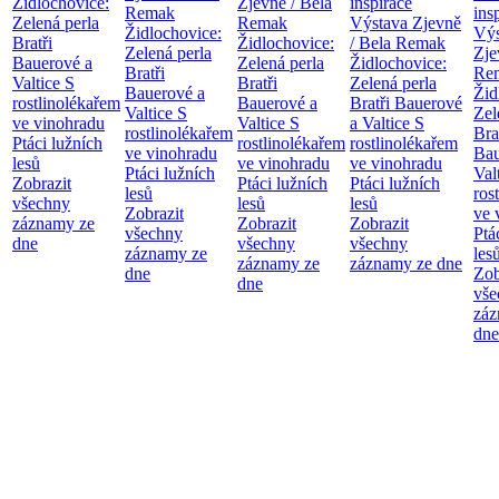
Židlochovice:
Zjevně / Bela
inspirace
Remak
ins
Zelená perla
Remak
Výstava Zjevně
Židlochovice:
Výs
Bratři
Židlochovice:
/ Bela Remak
Zelená perla
Zje
Bauerové a
Zelená perla
Židlochovice:
Bratři
Re
Valtice
S
Bratři
Zelená perla
Bauerové a
Žid
rostlinolékařem
Bauerové a
Bratři Bauerové
Valtice
S
Zel
ve vinohradu
Valtice
S
a Valtice
S
rostlinolékařem
Bra
Ptáci lužních
rostlinolékařem
rostlinolékařem
ve vinohradu
Bau
lesů
ve vinohradu
ve vinohradu
Ptáci lužních
Val
Zobrazit
Ptáci lužních
Ptáci lužních
lesů
ros
všechny
lesů
lesů
Zobrazit
ve 
záznamy ze
Zobrazit
Zobrazit
všechny
Ptá
dne
všechny
všechny
záznamy ze
les
záznamy ze
záznamy ze dne
dne
Zob
dne
vše
záz
dne