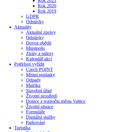
Rok 2021
Rok 2020
Rok 2019
GDPR
Odstávky
Aktuality
Aktuální zprávy
Odstávky
Dovoz obědů
Munipolis
Ztráty a nálezy
Kalendář akcí
Potřebuji vyřídit
Czech POINT
Místní poplatky
Odpady
Matrika
Stavební úřad
Životní prostředí
Dotace z rozpočtu města Valtice
Životní situace
Formuláře
Digitální služby
Parkování
Turistika