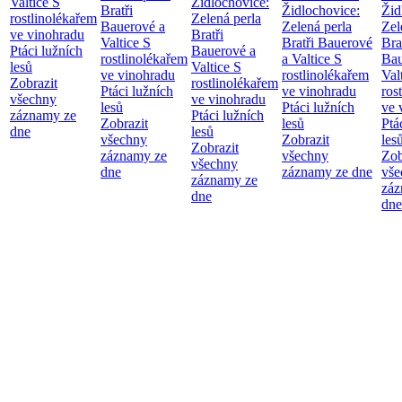
Valtice
S
Židlochovice:
Bratři
Židlochovice:
Žid
rostlinolékařem
Zelená perla
Bauerové a
Zelená perla
Zel
ve vinohradu
Bratři
Valtice
S
Bratři Bauerové
Bra
Ptáci lužních
Bauerové a
rostlinolékařem
a Valtice
S
Bau
lesů
Valtice
S
ve vinohradu
rostlinolékařem
Val
Zobrazit
rostlinolékařem
Ptáci lužních
ve vinohradu
ros
všechny
ve vinohradu
lesů
Ptáci lužních
ve 
záznamy ze
Ptáci lužních
Zobrazit
lesů
Ptá
dne
lesů
všechny
Zobrazit
les
Zobrazit
záznamy ze
všechny
Zob
všechny
dne
záznamy ze dne
vše
záznamy ze
záz
dne
dne