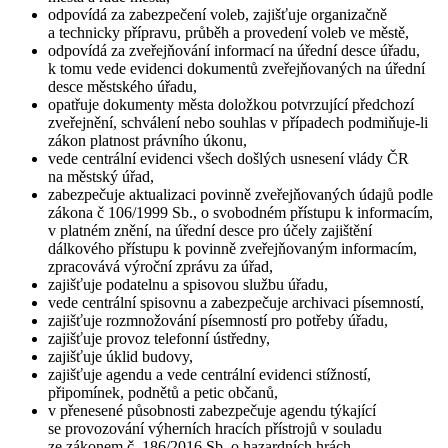
odpovídá za zabezpečení voleb, zajišťuje organizačně
a technicky přípravu, průběh a provedení voleb ve městě,
odpovídá za zveřejňování informací na úřední desce úřadu,
k tomu vede evidenci dokumentů zveřejňovaných na úřední
desce městského úřadu,
opatřuje dokumenty města doložkou potvrzující předchozí
zveřejnění, schválení nebo souhlas v případech podmiňuje-li
zákon platnost právního úkonu,
vede centrální evidenci všech došlých usnesení vlády ČR
na městský úřad,
zabezpečuje aktualizaci povinně zveřejňovaných údajů podle
zákona č 106/1999 Sb., o svobodném přístupu k informacím,
v platném znění, na úřední desce pro účely zajištění
dálkového přístupu k povinně zveřejňovaným informacím,
zpracovává výroční zprávu za úřad,
zajišťuje podatelnu a spisovou službu úřadu,
vede centrální spisovnu a zabezpečuje archivaci písemností,
zajišťuje rozmnožování písemností pro potřeby úřadu,
zajišťuje provoz telefonní ústředny,
zajišťuje úklid budovy,
zajišťuje agendu a vede centrální evidenci stížností,
připomínek, podnětů a petic občanů,
v přenesené působnosti zabezpečuje agendu týkající
se provozování výherních hracích přístrojů v souladu
ze zákonem č. 186/2016 Sb. o hazardních hrách.