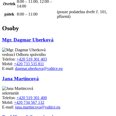
8:00 – 11:00, 12:00 –
čtvrtek
14:00
(pouze podatelna dveře č. 101,
pátek
8:00 – 11:00
přízemí)
Osoby
Mgr. Dagmar Uherková
vedoucí Odboru správního
Telefon:
+420 519 301 403
Mobil:
+420 733 535 811
E-mail:
dagmar.uherkova@valtice.eu
Jana Martincová
sekretariát
Telefon:
+420 519 301 400
Mobil:
+420 734 567 132
E-mail:
jana.martincova@valtice.eu