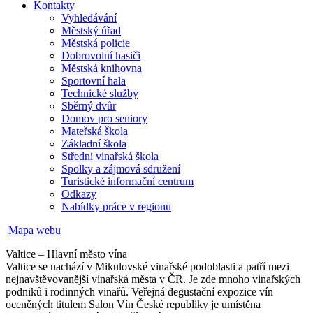
Kontakty
Vyhledávání
Městský úřad
Městská policie
Dobrovolní hasiči
Městská knihovna
Sportovní hala
Technické služby
Sběrný dvůr
Domov pro seniory
Mateřská škola
Základní škola
Střední vinařská škola
Spolky a zájmová sdružení
Turistické informační centrum
Odkazy
Nabídky práce v regionu
Mapa webu
Valtice – Hlavní město vína
Valtice se nachází v Mikulovské vinařské podoblasti a patří mezi
nejnavštěvovanější vinařská města v ČR. Je zde mnoho vinařských
podniků i rodinných vinařů. Veřejná degustační expozice vín
oceněných titulem Salon Vín České republiky je umístěna