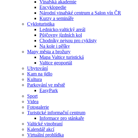
Vinařská akademie
Encyklopedie
Národní vinařské centrum a Salon vín ČR
Kurzy a semináře
Cykloturistika
Lednicko-valtický areál
Půjčovny jízdních kol
Chodníky nejsou pro cyklisty
Na kole i pěšky
Mapy města a brožury
Mapa Valtice turistická
Valtice geoportál
Ubytování
Kam na jídlo
Kultura
Parkování ve městě
EasyPark
Sport
Videa
Fotogalerie
Turistické informační centrum
Informace pro stánkaře
Valtické vinobraní
Kalendář akcí
Virtuální prohlídka