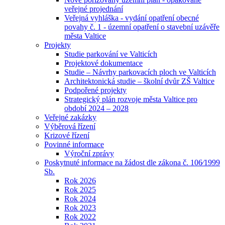
veřejné projednání
Veřejná vyhláška - vydání opatření obecné
povahy č. 1 - územní opatření o stavební uzávěře
města Valtice
Projekty
Studie parkování ve Valticích
Projektové dokumentace
Studie – Návrhy parkovacích ploch ve Valticích
Architektonická studie – školní dvůr ZŠ Valtice
Podpořené projekty
Strategický plán rozvoje města Valtice pro
období 2024 – 2028
Veřejné zakázky
Výběrová řízení
Krizové řízení
Povinné informace
Výroční zprávy
Poskytnuté informace na žádost dle zákona č. 106⁄1999
Sb.
Rok 2026
Rok 2025
Rok 2024
Rok 2023
Rok 2022