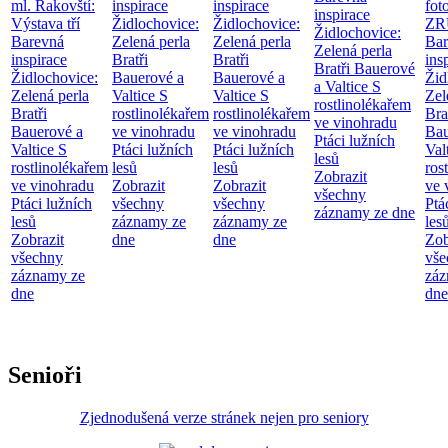
ml. Rakovští:
inspirace
inspirace
fot
inspirace
Výstava tří
Židlochovice:
Židlochovice:
ZR
Židlochovice:
Barevná
Zelená perla
Zelená perla
Bar
Zelená perla
inspirace
Bratři
Bratři
ins
Bratři Bauerové
Židlochovice:
Bauerové a
Bauerové a
Žid
a Valtice
S
Zelená perla
Valtice
S
Valtice
S
Zel
rostlinolékařem
Bratři
rostlinolékařem
rostlinolékařem
Bra
ve vinohradu
Bauerové a
ve vinohradu
ve vinohradu
Bau
Ptáci lužních
Valtice
S
Ptáci lužních
Ptáci lužních
Val
lesů
rostlinolékařem
lesů
lesů
ros
Zobrazit
ve vinohradu
Zobrazit
Zobrazit
ve 
všechny
Ptáci lužních
všechny
všechny
Ptá
záznamy ze dne
lesů
záznamy ze
záznamy ze
les
Zobrazit
dne
dne
Zob
všechny
vše
záznamy ze
záz
dne
dne
Senioři
Zjednodušená verze stránek nejen pro seniory