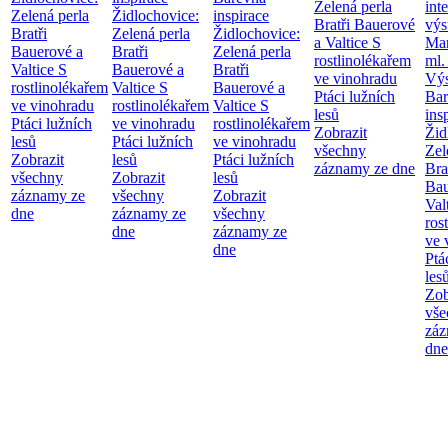
Zelená perla
int
Zelená perla
Židlochovice:
inspirace
Bratři Bauerové
výs
Bratři
Zelená perla
Židlochovice:
a Valtice
S
Mar
Bauerové a
Bratři
Zelená perla
rostlinolékařem
ml.
Valtice
S
Bauerové a
Bratři
ve vinohradu
Výs
rostlinolékařem
Valtice
S
Bauerové a
Ptáci lužních
Bar
ve vinohradu
rostlinolékařem
Valtice
S
lesů
ins
Ptáci lužních
ve vinohradu
rostlinolékařem
Zobrazit
Žid
lesů
Ptáci lužních
ve vinohradu
všechny
Zel
Zobrazit
lesů
Ptáci lužních
záznamy ze dne
Bra
všechny
Zobrazit
lesů
Bau
záznamy ze
všechny
Zobrazit
Val
dne
záznamy ze
všechny
ros
dne
záznamy ze
ve 
dne
Ptá
les
Zob
vše
záz
dne