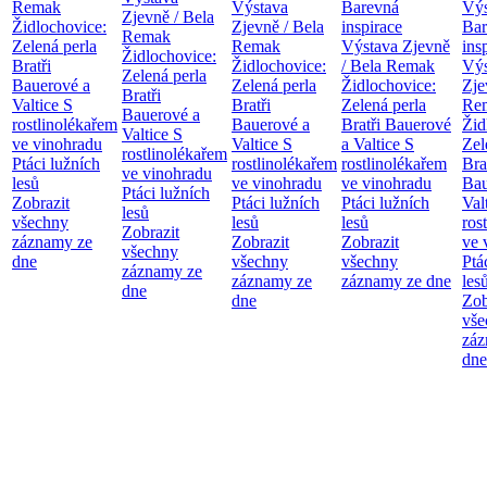
Remak
Výstava
Barevná
Výs
Zjevně / Bela
Židlochovice:
Zjevně / Bela
inspirace
Bar
Remak
Zelená perla
Remak
Výstava Zjevně
ins
Židlochovice:
Bratři
Židlochovice:
/ Bela Remak
Výs
Zelená perla
Bauerové a
Zelená perla
Židlochovice:
Zje
Bratři
Valtice
S
Bratři
Zelená perla
Re
Bauerové a
rostlinolékařem
Bauerové a
Bratři Bauerové
Žid
Valtice
S
ve vinohradu
Valtice
S
a Valtice
S
Zel
rostlinolékařem
Ptáci lužních
rostlinolékařem
rostlinolékařem
Bra
ve vinohradu
lesů
ve vinohradu
ve vinohradu
Bau
Ptáci lužních
Zobrazit
Ptáci lužních
Ptáci lužních
Val
lesů
všechny
lesů
lesů
ros
Zobrazit
záznamy ze
Zobrazit
Zobrazit
ve 
všechny
dne
všechny
všechny
Ptá
záznamy ze
záznamy ze
záznamy ze dne
les
dne
dne
Zob
vše
záz
dne