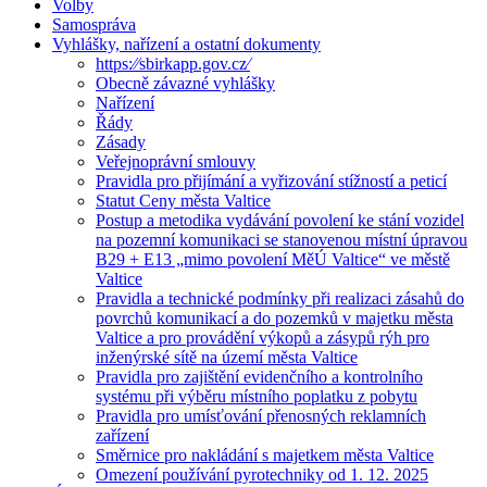
Volby
Samospráva
Vyhlášky, nařízení a ostatní dokumenty
https:⁄⁄sbirkapp.gov.cz⁄
Obecně závazné vyhlášky
Nařízení
Řády
Zásady
Veřejnoprávní smlouvy
Pravidla pro přijímání a vyřizování stížností a peticí
Statut Ceny města Valtice
Postup a metodika vydávání povolení ke stání vozidel
na pozemní komunikaci se stanovenou místní úpravou
B29 + E13 „mimo povolení MěÚ Valtice“ ve městě
Valtice
Pravidla a technické podmínky při realizaci zásahů do
povrchů komunikací a do pozemků v majetku města
Valtice a pro provádění výkopů a zásypů rýh pro
inženýrské sítě na území města Valtice
Pravidla pro zajištění evidenčního a kontrolního
systému při výběru místního poplatku z pobytu
Pravidla pro umísťování přenosných reklamních
zařízení
Směrnice pro nakládání s majetkem města Valtice
Omezení používání pyrotechniky od 1. 12. 2025