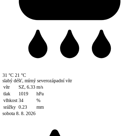
31 °C
21 °C
slabý déšť, mírný severozápadní vítr
vítr
SZ, 6.33
m/s
tlak
1019
hPa
vlhkost
34
%
srážky
0.23
mm
sobota 8. 8. 2026