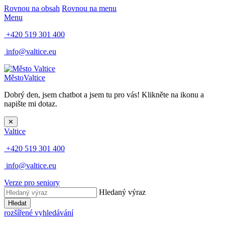
Rovnou na obsah
Rovnou na menu
Menu
+420 519 301 400
info@valtice.eu
Město
Valtice
Dobrý den, jsem chatbot a jsem tu pro vás! Klikněte na ikonu a
napište mi dotaz.
✕
Valtice
+420 519 301 400
info@valtice.eu
Verze pro seniory
Hledaný výraz
Hledat
rozšířené vyhledávání