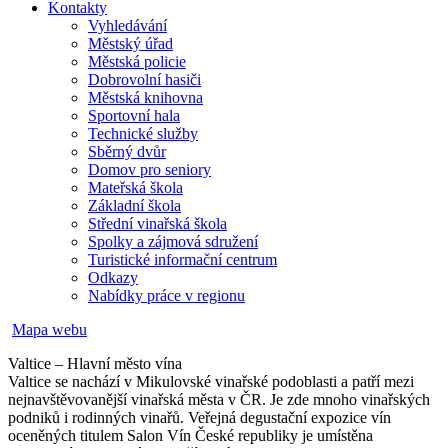
Kontakty
Vyhledávání
Městský úřad
Městská policie
Dobrovolní hasiči
Městská knihovna
Sportovní hala
Technické služby
Sběrný dvůr
Domov pro seniory
Mateřská škola
Základní škola
Střední vinařská škola
Spolky a zájmová sdružení
Turistické informační centrum
Odkazy
Nabídky práce v regionu
Mapa webu
Valtice – Hlavní město vína
Valtice se nachází v Mikulovské vinařské podoblasti a patří mezi
nejnavštěvovanější vinařská města v ČR. Je zde mnoho vinařských
podniků i rodinných vinařů. Veřejná degustační expozice vín
oceněných titulem Salon Vín České republiky je umístěna