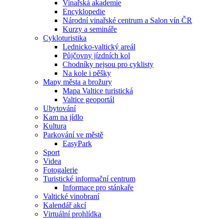
Vinařská akademie
Encyklopedie
Národní vinařské centrum a Salon vín ČR
Kurzy a semináře
Cykloturistika
Lednicko-valtický areál
Půjčovny jízdních kol
Chodníky nejsou pro cyklisty
Na kole i pěšky
Mapy města a brožury
Mapa Valtice turistická
Valtice geoportál
Ubytování
Kam na jídlo
Kultura
Parkování ve městě
EasyPark
Sport
Videa
Fotogalerie
Turistické informační centrum
Informace pro stánkaře
Valtické vinobraní
Kalendář akcí
Virtuální prohlídka