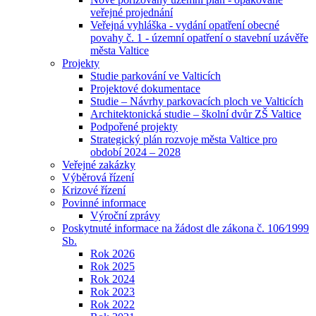
veřejné projednání
Veřejná vyhláška - vydání opatření obecné
povahy č. 1 - územní opatření o stavební uzávěře
města Valtice
Projekty
Studie parkování ve Valticích
Projektové dokumentace
Studie – Návrhy parkovacích ploch ve Valticích
Architektonická studie – školní dvůr ZŠ Valtice
Podpořené projekty
Strategický plán rozvoje města Valtice pro
období 2024 – 2028
Veřejné zakázky
Výběrová řízení
Krizové řízení
Povinné informace
Výroční zprávy
Poskytnuté informace na žádost dle zákona č. 106⁄1999
Sb.
Rok 2026
Rok 2025
Rok 2024
Rok 2023
Rok 2022