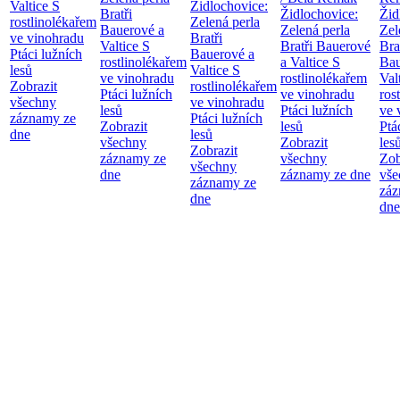
Valtice
S
Židlochovice:
Bratři
Židlochovice:
Žid
rostlinolékařem
Zelená perla
Bauerové a
Zelená perla
Zel
ve vinohradu
Bratři
Valtice
S
Bratři Bauerové
Bra
Ptáci lužních
Bauerové a
rostlinolékařem
a Valtice
S
Bau
lesů
Valtice
S
ve vinohradu
rostlinolékařem
Val
Zobrazit
rostlinolékařem
Ptáci lužních
ve vinohradu
ros
všechny
ve vinohradu
lesů
Ptáci lužních
ve 
záznamy ze
Ptáci lužních
Zobrazit
lesů
Ptá
dne
lesů
všechny
Zobrazit
les
Zobrazit
záznamy ze
všechny
Zob
všechny
dne
záznamy ze dne
vše
záznamy ze
záz
dne
dne