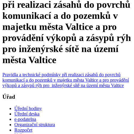
při realizaci zásahů do povrchů
komunikací a do pozemků v
majetku města Valtice a pro
provádění výkopů a zásypů rýh
pro inženýrské sítě na území
města Valtice
Pravidla a technické podmínky při realizaci zásahů do povrchů
komunikací a do pozemků v majetku města Valtice a pro provádění
výkopů a zásypů rýh pro inženýrské sítě na území města Valtice
Úřad
Úřední hodiny
Úřední deska
e-podatelna
Organizační struktura
Rozpočet