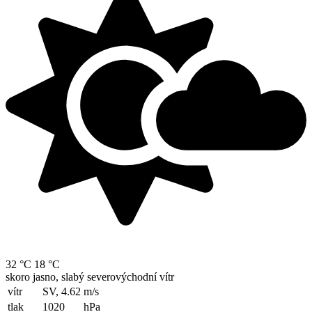
32 °C
18 °C
skoro jasno, slabý severovýchodní vítr
vítr
SV, 4.62
m/s
tlak
1020
hPa