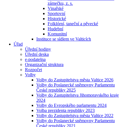
zámečku, z. s.
Vinařské
Sportovní
Historické
Folklórní, taneční a pěvecké
Hudební
Komunitní
Instituce se sídlem ve Valticích
Úřad
Úřední hodiny
Úřední deska
e-podatelna
Organizační struktura
Rozpočet
Volby
Volby do Zastupitelstva města Valtice 2026
Volby do Poslanecké sněmovny Parlamentu
České republiky 2025
Volby do Zastupitelstva Jihomoravského kraje
2024
Volby do Evropského parlamentu 2024
Volba prezidenta republiky 2023
Volby do Zastupitelstva města Valtice 2022
Volby do Poslanecké sněmovny Parlamentu
České republiky 2021