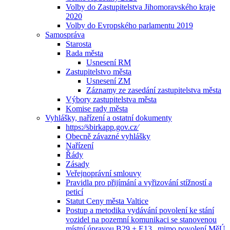
Volby do Zastupitelstva Jihomoravského kraje
2020
Volby do Evropského parlamentu 2019
Samospráva
Starosta
Rada města
Usnesení RM
Zastupitelstvo města
Usnesení ZM
Záznamy ze zasedání zastupitelstva města
Výbory zastupitelstva města
Komise rady města
Vyhlášky, nařízení a ostatní dokumenty
https:⁄⁄sbirkapp.gov.cz⁄
Obecně závazné vyhlášky
Nařízení
Řády
Zásady
Veřejnoprávní smlouvy
Pravidla pro přijímání a vyřizování stížností a
peticí
Statut Ceny města Valtice
Postup a metodika vydávání povolení ke stání
vozidel na pozemní komunikaci se stanovenou
místní úpravou B29 + E13 „mimo povolení MěÚ