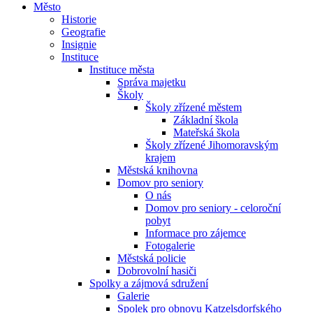
Město
Historie
Geografie
Insignie
Instituce
Instituce města
Správa majetku
Školy
Školy zřízené městem
Základní škola
Mateřská škola
Školy zřízené Jihomoravským
krajem
Městská knihovna
Domov pro seniory
O nás
Domov pro seniory - celoroční
pobyt
Informace pro zájemce
Fotogalerie
Městská policie
Dobrovolní hasiči
Spolky a zájmová sdružení
Galerie
Spolek pro obnovu Katzelsdorfského