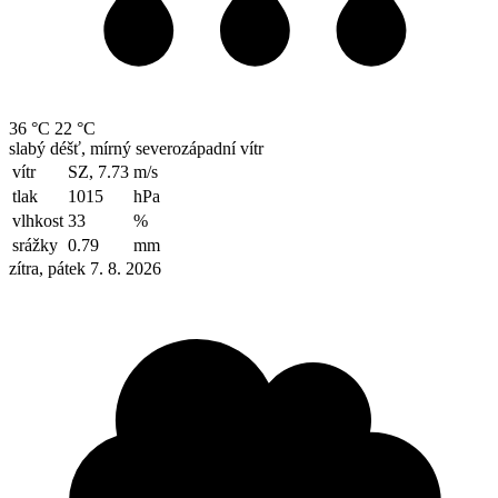
36 °C
22 °C
slabý déšť, mírný severozápadní vítr
vítr
SZ, 7.73
m/s
tlak
1015
hPa
vlhkost
33
%
srážky
0.79
mm
zítra, pátek 7. 8. 2026