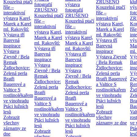
Kouzelná ptačí
ZRUŠENO
klu
fotografií
výstava
říše –
Kouzelná ptačí
výs
ZRUŠENO
fotografií
interaktivní
říše –
fot
Kouzelná ptačí
ZRUŠENO
výstava
Karel,
interaktivní
ZR
říše –
Kouzelná ptačí
Marek a Karel
výstava
Karel,
Kou
interaktivní
říše –
ml. Rakovští:
Marek a Karel
říše
výstava
Karel,
interaktivní
Výstava tří
ml. Rakovští:
int
Marek a Karel
výstava
Karel,
Barevná
Výstava tří
výs
ml. Rakovští:
Marek a Karel
inspirace
Barevná
Mar
Výstava tří
ml. Rakovští:
Výstava
inspirace
ml.
Barevná
Výstava tří
Zjevně / Bela
Výstava Zjevně
Výs
inspirace
Barevná
Remak
/ Bela Remak
Bar
Výstava
inspirace
Židlochovice:
Židlochovice:
ins
Zjevně / Bela
Výstava
Zelená perla
Zelená perla
Výs
Remak
Zjevně / Bela
Bratři
Bratři Bauerové
Zje
Židlochovice:
Remak
Bauerové a
a Valtice
S
Re
Zelená perla
Židlochovice:
Valtice
S
rostlinolékařem
Žid
Bratři
Zelená perla
rostlinolékařem
ve vinohradu
Zel
Bauerové a
Bratři
ve vinohradu
Ptáci lužních
Bra
Valtice
S
Bauerové a
Ptáci lužních
lesů
Bau
rostlinolékařem
Valtice
S
lesů
Zobrazit
Val
ve vinohradu
rostlinolékařem
Zobrazit
všechny
ros
Ptáci lužních
ve vinohradu
všechny
záznamy ze dne
ve 
lesů
Ptáci lužních
záznamy ze
Ptá
Zobrazit
lesů
dne
les
všechny
Zobrazit