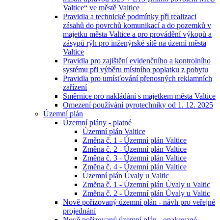
Valtice“ ve městě Valtice
Pravidla a technické podmínky při realizaci
zásahů do povrchů komunikací a do pozemků v
majetku města Valtice a pro provádění výkopů a
zásypů rýh pro inženýrské sítě na území města
Valtice
Pravidla pro zajištění evidenčního a kontrolního
systému při výběru místního poplatku z pobytu
Pravidla pro umísťování přenosných reklamních
zařízení
Směrnice pro nakládání s majetkem města Valtice
Omezení používání pyrotechniky od 1. 12. 2025
Územní plán
Územní plány - platné
Územní plán Valtice
Změna č. 1 - Územní plán Valtice
Změna č. 2 - Územní plán Valtice
Změna č. 3 - Územní plán Valtice
Změna č. 4 - Územní plán Valtice
Územní plán Úvaly u Valtic
Změna č. 1 - Územní plán Úvaly u Valtic
Změna č. 2 - Územní plán Úvaly u Valtic
Nově pořizovaný územní plán - návh pro veřejné
projednání
Nově pořizovaný územní plán - opakované