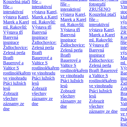
Kouzelná ptačí
říše –
cim
říše –
fotografií
říše –
interaktivní
Vin
interaktivní
ZRUŠENO
interaktivní
výstava
Karel,
sto
výstava
Karel,
Kouzelná ptačí
výstava
Karel,
Marek a Karel
klu
Marek a Karel
říše –
Marek a Karel
ml. Rakovští:
výs
ml. Rakovští:
interaktivní
ml. Rakovští:
Výstava tří
fot
Výstava tří
výstava
Karel,
Výstava tří
Barevná
ZR
Barevná
Marek a Karel
Barevná
inspirace
Kou
inspirace
ml. Rakovští:
inspirace
Židlochovice:
říše
Židlochovice:
Výstava tří
Židlochovice:
Zelená perla
int
Zelená perla
Barevná
Zelená perla
Bratři
výs
Bratři
inspirace
Bratři
Bauerové a
Mar
Bauerové a
Židlochovice:
Bauerové a
Valtice
S
ml.
Valtice
S
Zelená perla
Valtice
S
rostlinolékařem
Výs
rostlinolékařem
Bratři Bauerové
rostlinolékařem
ve vinohradu
Bar
ve vinohradu
a Valtice
S
ve vinohradu
Ptáci lužních
ins
Ptáci lužních
rostlinolékařem
Ptáci lužních
lesů
Žid
lesů
ve vinohradu
lesů
Zobrazit
Zel
Zobrazit
Ptáci lužních
Zobrazit
všechny
Bra
všechny
lesů
všechny
záznamy ze
Bau
záznamy ze
Zobrazit
záznamy ze
dne
Val
dne
všechny
dne
ros
záznamy ze dne
ve 
Ptá
les