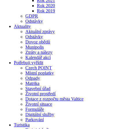
Rok 2021
Rok 2020
Rok 2019
GDPR
Odstávky
Aktuality
Aktuální zprávy
Odstávky
Dovoz obědů
Munipolis
Ztráty a nálezy
Kalendář akcí
Potřebuji vyřídit
Czech POINT
Místní poplatky
Odpady
Matrika
Stavební úřad
Životní prostředí
Dotace z rozpočtu města Valtice
Životní situace
Formuláře
Digitální služby
Parkování
Turistika