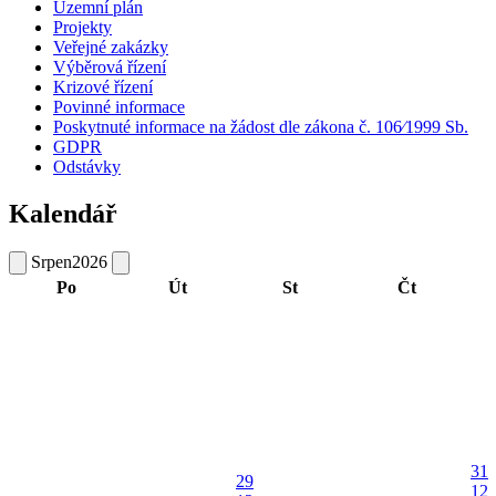
Územní plán
Projekty
Veřejné zakázky
Výběrová řízení
Krizové řízení
Povinné informace
Poskytnuté informace na žádost dle zákona č. 106⁄1999 Sb.
GDPR
Odstávky
Kalendář
Srpen
2026
Po
Út
St
Čt
31
29
12