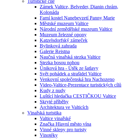
Turistické cíle
Zámek Valtice, Belveder, Dianin chrám,
Kolonáda
Farní kostel Nanebevzetí Panny Marie
Městské muzeum Valtice
Národní zemědělské muzeum Valtice
Muzeum železné opony
Katzelsdorfský zámeček
Bylinková zahrada
Galerie Reistna
Naučná vinařská stezka Valtice
Stezka bosou nohou
Úniková hra - Útěk ze šatlavy
Svět pohádek a strašidel Valtice
Venkovní společenská hra Nachozeno
Video-Valtice-Prezentace turistických cílů
Kudy z nudy
Luštící hledačka CESTIČKOU Valtice
Skryté příběhy
Architektura ve Valticích
Vinařská turistika
Valtice vinařské
Značka Hlavní město vína
Vinné sklepy pro turisty
Vinotéky