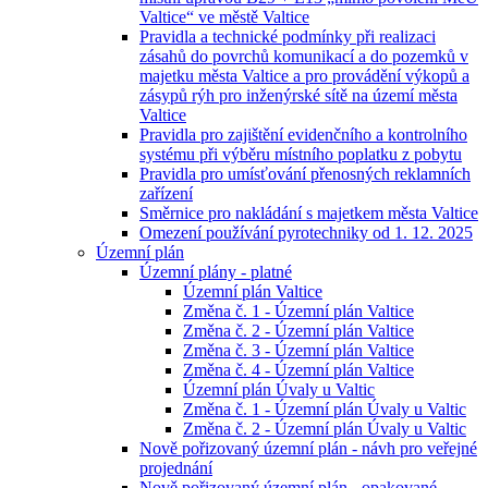
Valtice“ ve městě Valtice
Pravidla a technické podmínky při realizaci
zásahů do povrchů komunikací a do pozemků v
majetku města Valtice a pro provádění výkopů a
zásypů rýh pro inženýrské sítě na území města
Valtice
Pravidla pro zajištění evidenčního a kontrolního
systému při výběru místního poplatku z pobytu
Pravidla pro umísťování přenosných reklamních
zařízení
Směrnice pro nakládání s majetkem města Valtice
Omezení používání pyrotechniky od 1. 12. 2025
Územní plán
Územní plány - platné
Územní plán Valtice
Změna č. 1 - Územní plán Valtice
Změna č. 2 - Územní plán Valtice
Změna č. 3 - Územní plán Valtice
Změna č. 4 - Územní plán Valtice
Územní plán Úvaly u Valtic
Změna č. 1 - Územní plán Úvaly u Valtic
Změna č. 2 - Územní plán Úvaly u Valtic
Nově pořizovaný územní plán - návh pro veřejné
projednání
Nově pořizovaný územní plán - opakované