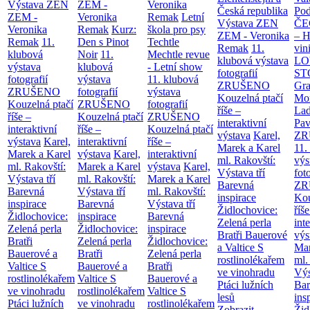
Výstava ZEN
ZEM -
Veronika
Česká republika
Po
ZEM -
Veronika
Remak
Letní
Výstava ZEN
Č
Veronika
Remak
Kurz:
škola pro psy
ZEM - Veronika
– H
Remak
11.
Den s Pinot
Techtle
Remak
11.
vin
klubová
Noir
11.
Mechtle revue
klubová výstava
LO
výstava
klubová
- Letní show
fotografií
ST
fotografií
výstava
11. klubová
ZRUŠENO
Gr
ZRUŠENO
fotografií
výstava
Kouzelná ptačí
Mor
Kouzelná ptačí
ZRUŠENO
fotografií
říše –
Lad
říše –
Kouzelná ptačí
ZRUŠENO
interaktivní
Pav
interaktivní
říše –
Kouzelná ptačí
výstava
Karel,
ZR
výstava
Karel,
interaktivní
říše –
Marek a Karel
11.
Marek a Karel
výstava
Karel,
interaktivní
ml. Rakovští:
výs
ml. Rakovští:
Marek a Karel
výstava
Karel,
Výstava tří
fot
Výstava tří
ml. Rakovští:
Marek a Karel
Barevná
ZR
Barevná
Výstava tří
ml. Rakovští:
inspirace
Kou
inspirace
Barevná
Výstava tří
Židlochovice:
říše
Židlochovice:
inspirace
Barevná
Zelená perla
int
Zelená perla
Židlochovice:
inspirace
Bratři Bauerové
výs
Bratři
Zelená perla
Židlochovice:
a Valtice
S
Mar
Bauerové a
Bratři
Zelená perla
rostlinolékařem
ml.
Valtice
S
Bauerové a
Bratři
ve vinohradu
Výs
rostlinolékařem
Valtice
S
Bauerové a
Ptáci lužních
Bar
ve vinohradu
rostlinolékařem
Valtice
S
lesů
ins
Ptáci lužních
ve vinohradu
rostlinolékařem
Zobrazit
Žid