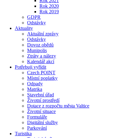
Rok 2021
Rok 2020
Rok 2019
GDPR
Odstávky
Aktuality
Aktuální zprávy
Odstávky
Dovoz obědů
Munipolis
Ztráty a nálezy
Kalendář akcí
Potřebuji vyřídit
Czech POINT
Místní poplatky
Odpady
Matrika
Stavební úřad
Životní prostředí
Dotace z rozpočtu města Valtice
Životní situace
Formuláře
Digitální služby
Parkování
Turistika