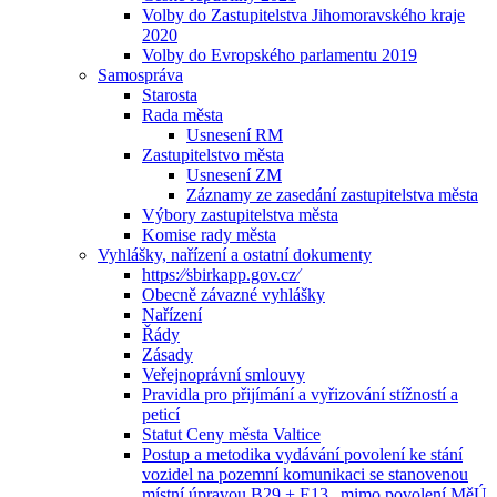
Volby do Zastupitelstva Jihomoravského kraje
2020
Volby do Evropského parlamentu 2019
Samospráva
Starosta
Rada města
Usnesení RM
Zastupitelstvo města
Usnesení ZM
Záznamy ze zasedání zastupitelstva města
Výbory zastupitelstva města
Komise rady města
Vyhlášky, nařízení a ostatní dokumenty
https:⁄⁄sbirkapp.gov.cz⁄
Obecně závazné vyhlášky
Nařízení
Řády
Zásady
Veřejnoprávní smlouvy
Pravidla pro přijímání a vyřizování stížností a
peticí
Statut Ceny města Valtice
Postup a metodika vydávání povolení ke stání
vozidel na pozemní komunikaci se stanovenou
místní úpravou B29 + E13 „mimo povolení MěÚ