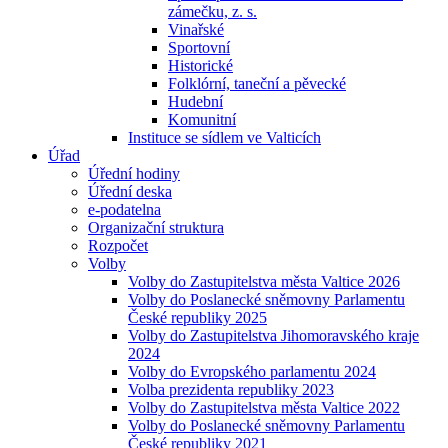
zámečku, z. s.
Vinařské
Sportovní
Historické
Folklórní, taneční a pěvecké
Hudební
Komunitní
Instituce se sídlem ve Valticích
Úřad
Úřední hodiny
Úřední deska
e-podatelna
Organizační struktura
Rozpočet
Volby
Volby do Zastupitelstva města Valtice 2026
Volby do Poslanecké sněmovny Parlamentu
České republiky 2025
Volby do Zastupitelstva Jihomoravského kraje
2024
Volby do Evropského parlamentu 2024
Volba prezidenta republiky 2023
Volby do Zastupitelstva města Valtice 2022
Volby do Poslanecké sněmovny Parlamentu
České republiky 2021