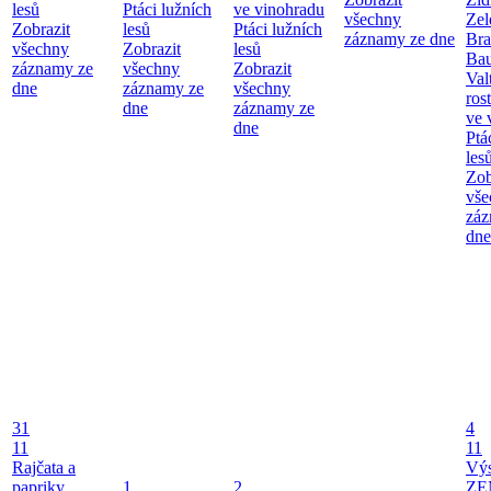
lesů
Ptáci lužních
ve vinohradu
všechny
Zel
Zobrazit
lesů
Ptáci lužních
záznamy ze dne
Bra
všechny
Zobrazit
lesů
Bau
záznamy ze
všechny
Zobrazit
Val
dne
záznamy ze
všechny
ros
dne
záznamy ze
ve 
dne
Ptá
les
Zob
vše
záz
dne
31
4
11
11
Rajčata a
Vý
papriky
1
2
ZE