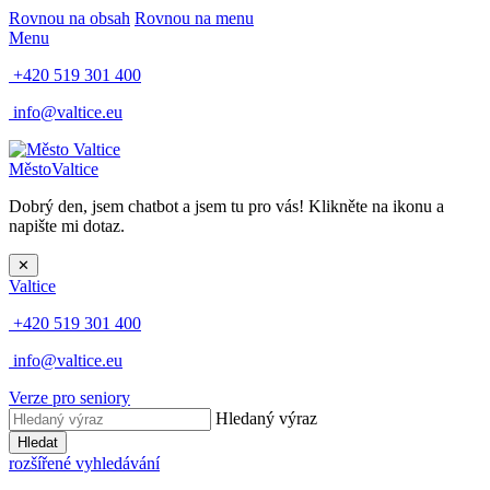
Rovnou na obsah
Rovnou na menu
Menu
+420 519 301 400
info@valtice.eu
Město
Valtice
Dobrý den, jsem chatbot a jsem tu pro vás! Klikněte na ikonu a
napište mi dotaz.
✕
Valtice
+420 519 301 400
info@valtice.eu
Verze pro seniory
Hledaný výraz
Hledat
rozšířené vyhledávání