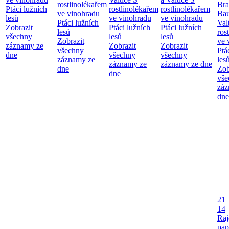
rostlinolékařem
Bra
Ptáci lužních
rostlinolékařem
rostlinolékařem
ve vinohradu
Bau
lesů
ve vinohradu
ve vinohradu
Ptáci lužních
Val
Zobrazit
Ptáci lužních
Ptáci lužních
lesů
ros
všechny
lesů
lesů
Zobrazit
ve 
záznamy ze
Zobrazit
Zobrazit
všechny
Ptá
dne
všechny
všechny
záznamy ze
les
záznamy ze
záznamy ze dne
dne
Zob
dne
vše
záz
dne
21
14
Raj
pap