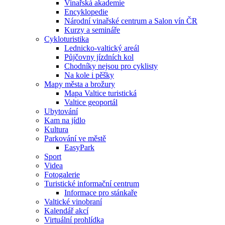
Vinařská akademie
Encyklopedie
Národní vinařské centrum a Salon vín ČR
Kurzy a semináře
Cykloturistika
Lednicko-valtický areál
Půjčovny jízdních kol
Chodníky nejsou pro cyklisty
Na kole i pěšky
Mapy města a brožury
Mapa Valtice turistická
Valtice geoportál
Ubytování
Kam na jídlo
Kultura
Parkování ve městě
EasyPark
Sport
Videa
Fotogalerie
Turistické informační centrum
Informace pro stánkaře
Valtické vinobraní
Kalendář akcí
Virtuální prohlídka