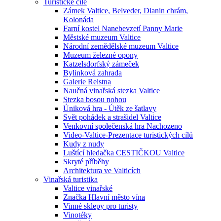
Turistické cíle
Zámek Valtice, Belveder, Dianin chrám,
Kolonáda
Farní kostel Nanebevzetí Panny Marie
Městské muzeum Valtice
Národní zemědělské muzeum Valtice
Muzeum železné opony
Katzelsdorfský zámeček
Bylinková zahrada
Galerie Reistna
Naučná vinařská stezka Valtice
Stezka bosou nohou
Úniková hra - Útěk ze šatlavy
Svět pohádek a strašidel Valtice
Venkovní společenská hra Nachozeno
Video-Valtice-Prezentace turistických cílů
Kudy z nudy
Luštící hledačka CESTIČKOU Valtice
Skryté příběhy
Architektura ve Valticích
Vinařská turistika
Valtice vinařské
Značka Hlavní město vína
Vinné sklepy pro turisty
Vinotéky