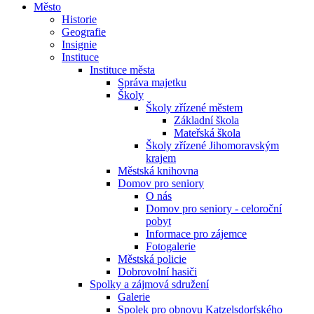
Město
Historie
Geografie
Insignie
Instituce
Instituce města
Správa majetku
Školy
Školy zřízené městem
Základní škola
Mateřská škola
Školy zřízené Jihomoravským
krajem
Městská knihovna
Domov pro seniory
O nás
Domov pro seniory - celoroční
pobyt
Informace pro zájemce
Fotogalerie
Městská policie
Dobrovolní hasiči
Spolky a zájmová sdružení
Galerie
Spolek pro obnovu Katzelsdorfského