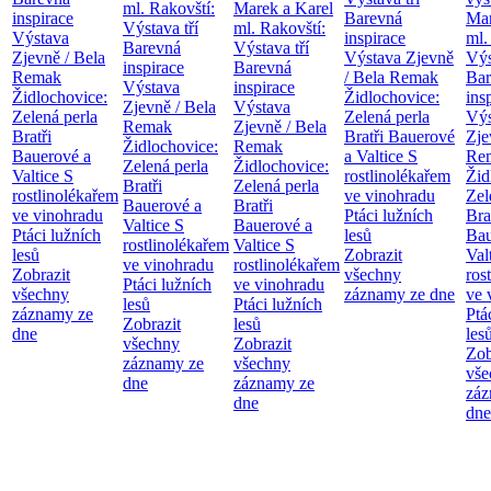
ml. Rakovští:
Marek a Karel
inspirace
Barevná
Mar
Výstava tří
ml. Rakovští:
Výstava
inspirace
ml.
Barevná
Výstava tří
Zjevně / Bela
Výstava Zjevně
Výs
inspirace
Barevná
Remak
/ Bela Remak
Bar
Výstava
inspirace
Židlochovice:
Židlochovice:
ins
Zjevně / Bela
Výstava
Zelená perla
Zelená perla
Výs
Remak
Zjevně / Bela
Bratři
Bratři Bauerové
Zje
Židlochovice:
Remak
Bauerové a
a Valtice
S
Re
Zelená perla
Židlochovice:
Valtice
S
rostlinolékařem
Žid
Bratři
Zelená perla
rostlinolékařem
ve vinohradu
Zel
Bauerové a
Bratři
ve vinohradu
Ptáci lužních
Bra
Valtice
S
Bauerové a
Ptáci lužních
lesů
Bau
rostlinolékařem
Valtice
S
lesů
Zobrazit
Val
ve vinohradu
rostlinolékařem
Zobrazit
všechny
ros
Ptáci lužních
ve vinohradu
všechny
záznamy ze dne
ve 
lesů
Ptáci lužních
záznamy ze
Ptá
Zobrazit
lesů
dne
les
všechny
Zobrazit
Zob
záznamy ze
všechny
vše
dne
záznamy ze
záz
dne
dne