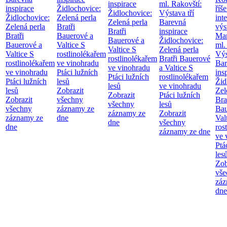
inspirace
ml. Rakovští:
inspirace
Židlochovice:
říše
Židlochovice:
Výstava tří
Židlochovice:
Zelená perla
int
Zelená perla
Barevná
Zelená perla
Bratři
výs
Bratři
inspirace
Bratři
Bauerové a
Mar
Bauerové a
Židlochovice:
Bauerové a
Valtice
S
ml.
Valtice
S
Zelená perla
Valtice
S
rostlinolékařem
Výs
rostlinolékařem
Bratři Bauerové
rostlinolékařem
ve vinohradu
Bar
ve vinohradu
a Valtice
S
ve vinohradu
Ptáci lužních
ins
Ptáci lužních
rostlinolékařem
Ptáci lužních
lesů
Žid
lesů
ve vinohradu
lesů
Zobrazit
Zel
Zobrazit
Ptáci lužních
Zobrazit
všechny
Bra
všechny
lesů
všechny
záznamy ze
Bau
záznamy ze
Zobrazit
záznamy ze
dne
Val
dne
všechny
dne
ros
záznamy ze dne
ve 
Ptá
les
Zob
vše
záz
dne