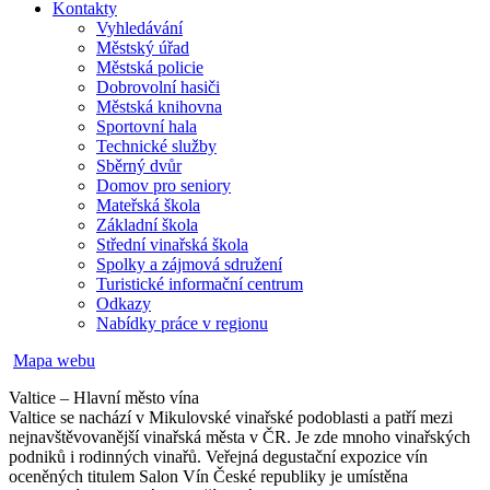
Kontakty
Vyhledávání
Městský úřad
Městská policie
Dobrovolní hasiči
Městská knihovna
Sportovní hala
Technické služby
Sběrný dvůr
Domov pro seniory
Mateřská škola
Základní škola
Střední vinařská škola
Spolky a zájmová sdružení
Turistické informační centrum
Odkazy
Nabídky práce v regionu
Mapa webu
Valtice – Hlavní město vína
Valtice se nachází v Mikulovské vinařské podoblasti a patří mezi
nejnavštěvovanější vinařská města v ČR. Je zde mnoho vinařských
podniků i rodinných vinařů. Veřejná degustační expozice vín
oceněných titulem Salon Vín České republiky je umístěna