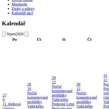
Munipolis
Ztráty a nálezy
Kalendář akcí
Kalendář
Srpen
2026
Po
Út
St
Čt
31
29
12
12
28
30
Pod
Noční
10
12
Prá
komentované
Noční
Noční
več
27
prohlídky
komentované
komentované
cim
9
Valtického
prohlídky
prohlídky
Val
11. klubová
Podzemí
Letní
Valtického
Valtického
Po
výstava
škola pro psy