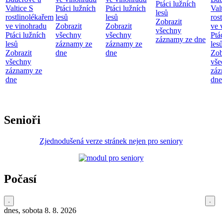
Ptáci lužních
Valtice
S
Ptáci lužních
Ptáci lužních
Val
lesů
rostlinolékařem
lesů
lesů
ros
Zobrazit
ve vinohradu
Zobrazit
Zobrazit
ve 
všechny
Ptáci lužních
všechny
všechny
Ptá
záznamy ze dne
lesů
záznamy ze
záznamy ze
les
Zobrazit
dne
dne
Zob
všechny
vše
záznamy ze
záz
dne
dne
Senioři
Zjednodušená verze stránek nejen pro seniory
Počasí
dnes, sobota 8. 8. 2026