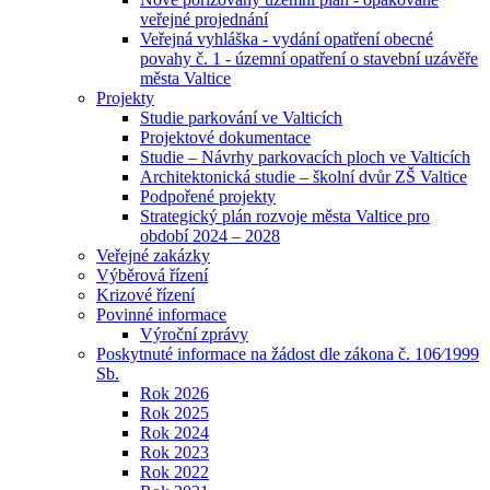
veřejné projednání
Veřejná vyhláška - vydání opatření obecné
povahy č. 1 - územní opatření o stavební uzávěře
města Valtice
Projekty
Studie parkování ve Valticích
Projektové dokumentace
Studie – Návrhy parkovacích ploch ve Valticích
Architektonická studie – školní dvůr ZŠ Valtice
Podpořené projekty
Strategický plán rozvoje města Valtice pro
období 2024 – 2028
Veřejné zakázky
Výběrová řízení
Krizové řízení
Povinné informace
Výroční zprávy
Poskytnuté informace na žádost dle zákona č. 106⁄1999
Sb.
Rok 2026
Rok 2025
Rok 2024
Rok 2023
Rok 2022