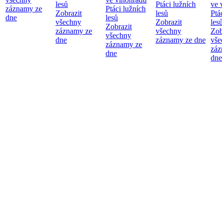
lesů
Ptáci lužních
ve 
záznamy ze
Ptáci lužních
Zobrazit
lesů
Ptá
dne
lesů
všechny
Zobrazit
les
Zobrazit
záznamy ze
všechny
Zob
všechny
dne
záznamy ze dne
vše
záznamy ze
záz
dne
dne