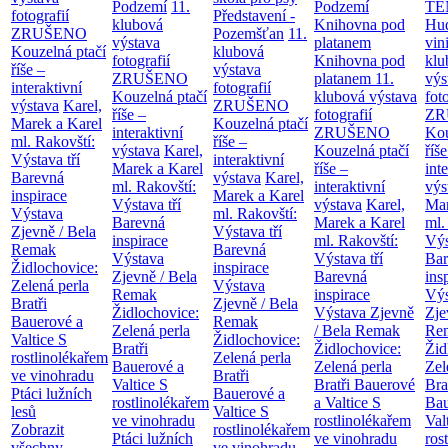
Podzemí
11.
Podzemí
TE
fotografií
Představení -
klubová
Knihovna pod
Hu
ZRUŠENO
Pozemšťan
11.
výstava
platanem
vin
Kouzelná ptačí
klubová
fotografií
Knihovna pod
klu
říše –
výstava
ZRUŠENO
platanem
11.
výs
interaktivní
fotografií
Kouzelná ptačí
klubová výstava
fot
výstava
Karel,
ZRUŠENO
říše –
fotografií
ZR
Marek a Karel
Kouzelná ptačí
interaktivní
ZRUŠENO
Kou
ml. Rakovští:
říše –
výstava
Karel,
Kouzelná ptačí
říše
Výstava tří
interaktivní
Marek a Karel
říše –
int
Barevná
výstava
Karel,
ml. Rakovští:
interaktivní
výs
inspirace
Marek a Karel
Výstava tří
výstava
Karel,
Mar
Výstava
ml. Rakovští:
Barevná
Marek a Karel
ml.
Zjevně / Bela
Výstava tří
inspirace
ml. Rakovští:
Výs
Remak
Barevná
Výstava
Výstava tří
Bar
Židlochovice:
inspirace
Zjevně / Bela
Barevná
ins
Zelená perla
Výstava
Remak
inspirace
Výs
Bratři
Zjevně / Bela
Židlochovice:
Výstava Zjevně
Zje
Bauerové a
Remak
Zelená perla
/ Bela Remak
Re
Valtice
S
Židlochovice:
Bratři
Židlochovice:
Žid
rostlinolékařem
Zelená perla
Bauerové a
Zelená perla
Zel
ve vinohradu
Bratři
Valtice
S
Bratři Bauerové
Bra
Ptáci lužních
Bauerové a
rostlinolékařem
a Valtice
S
Bau
lesů
Valtice
S
ve vinohradu
rostlinolékařem
Val
Zobrazit
rostlinolékařem
Ptáci lužních
ve vinohradu
ros
všechny
ve vinohradu