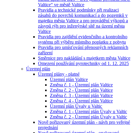
Valtice“ ve městě Valtice
Pravidla a technické podmínky při realizaci
zásahů do povrchů komunikací a do pozemků v
majetku města Valtice a pro provádění výkopů a
zásypů rýh pro inženýrské sítě na území města
Valtice
Pravidla pro zajištění evidenčního a kontrolního
systému při výběru místního poplatku z pobytu
Pravidla pro umísťování přenosných reklamních
zařízení
Směrnice pro nakládání s majetkem města Valtice
Omezení používání pyrotechniky od 1. 12. 2025
Územní plán
Územní plány - platné
Územní plán Valtice
Změna č. 1 - Územní plán Valtice
Změna č. 2 - Územní plán Valtice
Změna č. 3 - Územní plán Valtice
Změna č. 4 - Územní plán Valtice
Územní plán Úvaly u Valtic
Změna č. 1 - Územní plán Úvaly u Valtic
Změna č. 2 - Územní plán Úvaly u Valtic
Nově pořizovaný územní plán - návh pro veřejné
projednání
Nově pořizovaný územní plán - opakované