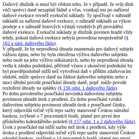
Daňový dlužník si musí být vědom toho, že v případě, že svůj dluh
vůči správci daně nezaplatí řádně a včas, vznikají mu po nařízení
daňové exekuce rovněž exekuční náklady. Ty spočívají v náhradě
nákladů za nařízení daňové exekuce, v náhradě nákladů za výkon
prodeje a v náhradě hotových výdajů vzniklých při provádění
daňové exekuce. Exekuční náklady je dlužník povinen hradit vždy
tehdy, pokud daňová exekuce nebyla provedena neoprávněně (
§
182 a násl. daňového řádu
).
V případě, že by neprodlená úhrada znamenala pro daňový subjekt
vážnou újmu, nebo by byla ohrožena výživa daňového subjektu
nebo osob na jeho výživu odkázaných, nebo by neprodlená úhrada
vedla k zániku podnikání, přičemž výnos z ukončení podnikání by
byl pravděpodobně nižší než vytvořená daň v příštím zdaňovacím
období, může správce daně na žádost daňového subjektu nebo z
moci úřední povolit posečkání úhrady daně, popř. může povolit
rozložení úhrady na splátky (
§ 156 odst. 1 daňového řádu
).
Po dobu povoleného posečkání nevzniká daňovému subjektu
povinnost uhradit úrok z prodlení. Za dobu posečkání vzniká
daňovému subjektu povinnost uhradit úrok z posečkané částky,
který odpovídá ročně výši repo sazby stanovené Českou národní
bankou, zvýšené o 7 procentních bodů, platné pro první den
příslušného kalendářního pololetí (
§ 157 odst. 1 a 2 daňového řádu
).
Úrok z posečkání má nižší sazbu než úrok z prodlení, kdy výše
úroku z prodlení odpovídá ročně výši repo sazby stanovené Českou
národní bankou, zvýšené o 14 procentních bodů, platné pro první