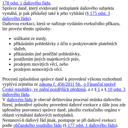
178 odst. 1 daňového řádu
.
Správce daně, který evidovaný nedoplatek daňového subjektu
vymáhá, je pak příslušný také k jeho vybírání (
§ 175 odst. 3
daňového řádu
).
Daňovou exekuci, která se nařizuje vydáním exekučního příkazu,
lze provést těmito způsoby:
srážkami ze mzdy,
přikázáním pohledávky z účtu u poskytovatele platebních
služeb,
přikázáním jiné peněžité pohledávky,
postižením jiných majetkových práv,
prodejem movitých věcí, nebo
prodejem nemovitých věcí.
Procesní způsobilost správce daně k provedení výkonu rozhodnutí
vyplývá zejména ze
zákona č. 456/2011 Sb., o Finanční správě
České republiky, ve znění pozdějších předpisů
, a z
§ 1
a
§ 10 odst. 3
daňového řádu
.
V
daňovém řádu
je obecně definována procesní stránka daňového
řízení, jednotlivé způsoby provedení daňové exekuce a dále jsou zde
upřesněny pravomoci správce daně, jakožto exekučního orgánu v
oblasti vymáhání daňových nedoplatků.
Nestanoví-li daňový řád jinak, postupuje se při daňové exekuci
podle
občanského soudního řádu
(
§ 177 odst. 1 daňového řádu
).