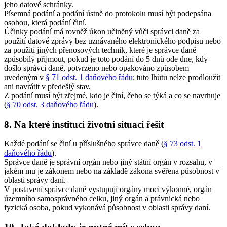
jeho datové schránky.
Písemná podání a podání ústně do protokolu musí být podepsána
osobou, která podání činí.
Účinky podání má rovněž úkon učiněný vůči správci daně za
použití datové zprávy bez uznávaného elektronického podpisu nebo
za použití jiných přenosových technik, které je správce daně
způsobilý přijmout, pokud je toto podání do 5 dnů ode dne, kdy
došlo správci daně, potvrzeno nebo opakováno způsobem
uvedeným v
§ 71 odst. 1 daňového řádu
; tuto lhůtu nelze prodloužit
ani navrátit v předešlý stav.
Z podání musí být zřejmé, kdo je činí, čeho se týká a co se navrhuje
(
§ 70 odst. 3 daňového řádu
).
8. Na které instituci životní situaci řešit
Každé podání se činí u příslušného správce daně (
§ 73 odst. 1
daňového řádu
).
Správce daně je správní orgán nebo jiný státní orgán v rozsahu, v
jakém mu je zákonem nebo na základě zákona svěřena působnost v
oblasti správy daní.
V postavení správce daně vystupují orgány moci výkonné, orgán
územního samosprávného celku, jiný orgán a právnická nebo
fyzická osoba, pokud vykonává působnost v oblasti správy daní.