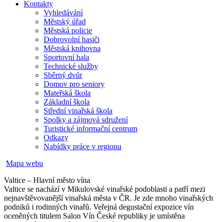
Kontakty
Vyhledávání
Městský úřad
Městská policie
Dobrovolní hasiči
Městská knihovna
Sportovní hala
Technické služby
Sběrný dvůr
Domov pro seniory
Mateřská škola
Základní škola
Střední vinařská škola
Spolky a zájmová sdružení
Turistické informační centrum
Odkazy
Nabídky práce v regionu
Mapa webu
Valtice – Hlavní město vína
Valtice se nachází v Mikulovské vinařské podoblasti a patří mezi
nejnavštěvovanější vinařská města v ČR. Je zde mnoho vinařských
podniků i rodinných vinařů. Veřejná degustační expozice vín
oceněných titulem Salon Vín České republiky je umístěna