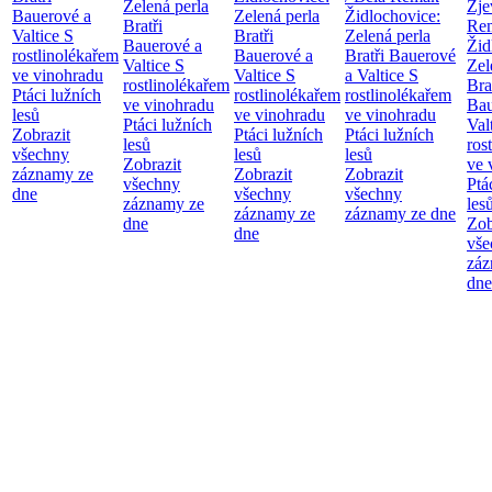
Zelená perla
Zje
Bauerové a
Zelená perla
Židlochovice:
Bratři
Re
Valtice
S
Bratři
Zelená perla
Bauerové a
Žid
rostlinolékařem
Bauerové a
Bratři Bauerové
Valtice
S
Zel
ve vinohradu
Valtice
S
a Valtice
S
rostlinolékařem
Bra
Ptáci lužních
rostlinolékařem
rostlinolékařem
ve vinohradu
Bau
lesů
ve vinohradu
ve vinohradu
Ptáci lužních
Val
Zobrazit
Ptáci lužních
Ptáci lužních
lesů
ros
všechny
lesů
lesů
Zobrazit
ve 
záznamy ze
Zobrazit
Zobrazit
všechny
Ptá
dne
všechny
všechny
záznamy ze
les
záznamy ze
záznamy ze dne
dne
Zob
dne
vše
záz
dne