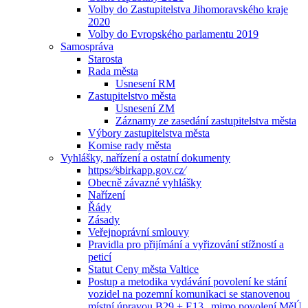
Volby do Zastupitelstva Jihomoravského kraje
2020
Volby do Evropského parlamentu 2019
Samospráva
Starosta
Rada města
Usnesení RM
Zastupitelstvo města
Usnesení ZM
Záznamy ze zasedání zastupitelstva města
Výbory zastupitelstva města
Komise rady města
Vyhlášky, nařízení a ostatní dokumenty
https:⁄⁄sbirkapp.gov.cz⁄
Obecně závazné vyhlášky
Nařízení
Řády
Zásady
Veřejnoprávní smlouvy
Pravidla pro přijímání a vyřizování stížností a
peticí
Statut Ceny města Valtice
Postup a metodika vydávání povolení ke stání
vozidel na pozemní komunikaci se stanovenou
místní úpravou B29 + E13 „mimo povolení MěÚ