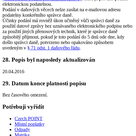
elektronickou podatelnou.
Podání v daňových věcech nelze zasílat na e-mailovou adresu
podatelny konkrétního správce daně.
Účinky podání má rovněž úkon učiněný vůči správci daně za
použití datové zprávy bez uznávaného elektronického podpisu nebo
za použití jiných přenosových technik, které je správce daně
způsobilý přijmout, pokud je toto podání do 5 dnů ode dne, kdy
došlo správci daně, potvrzeno nebo opakováno způsobem
uvedeným v
§ 71 odst. 1 daňového řádu
.
28. Popis byl naposledy aktualizován
20.04.2016
29. Datum konce platnosti popisu
Bez časového omezení.
Potřebuji vyřídit
Czech POINT
Místní poplatky
Odpady
Matrika