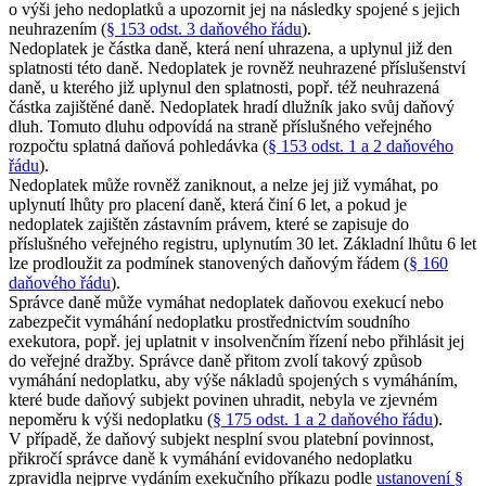
o výši jeho nedoplatků a upozornit jej na následky spojené s jejich
neuhrazením (
§ 153 odst. 3 daňového řádu
).
Nedoplatek je částka daně, která není uhrazena, a uplynul již den
splatnosti této daně. Nedoplatek je rovněž neuhrazené příslušenství
daně, u kterého již uplynul den splatnosti, popř. též neuhrazená
částka zajištěné daně. Nedoplatek hradí dlužník jako svůj daňový
dluh. Tomuto dluhu odpovídá na straně příslušného veřejného
rozpočtu splatná daňová pohledávka (
§ 153 odst. 1 a 2 daňového
řádu
).
Nedoplatek může rovněž zaniknout, a nelze jej již vymáhat, po
uplynutí lhůty pro placení daně, která činí 6 let, a pokud je
nedoplatek zajištěn zástavním právem, které se zapisuje do
příslušného veřejného registru, uplynutím 30 let. Základní lhůtu 6 let
lze prodloužit za podmínek stanovených daňovým řádem (
§ 160
daňového řádu
).
Správce daně může vymáhat nedoplatek daňovou exekucí nebo
zabezpečit vymáhání nedoplatku prostřednictvím soudního
exekutora, popř. jej uplatnit v insolvenčním řízení nebo přihlásit jej
do veřejné dražby. Správce daně přitom zvolí takový způsob
vymáhání nedoplatku, aby výše nákladů spojených s vymáháním,
které bude daňový subjekt povinen uhradit, nebyla ve zjevném
nepoměru k výši nedoplatku (
§ 175 odst. 1 a 2 daňového řádu
).
V případě, že daňový subjekt nesplní svou platební povinnost,
přikročí správce daně k vymáhání evidovaného nedoplatku
zpravidla nejprve vydáním exekučního příkazu podle
ustanovení §