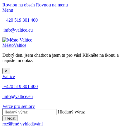
Rovnou na obsah
Rovnou na menu
Menu
+420 519 301 400
info@valtice.eu
Město
Valtice
Dobrý den, jsem chatbot a jsem tu pro vás! Klikněte na ikonu a
napište mi dotaz.
✕
Valtice
+420 519 301 400
info@valtice.eu
Verze pro seniory
Hledaný výraz
Hledat
rozšířené vyhledávání