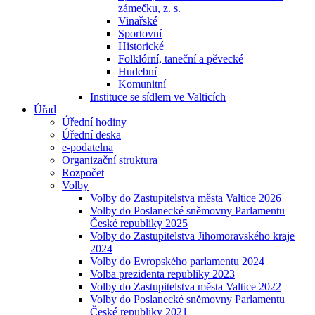
zámečku, z. s.
Vinařské
Sportovní
Historické
Folklórní, taneční a pěvecké
Hudební
Komunitní
Instituce se sídlem ve Valticích
Úřad
Úřední hodiny
Úřední deska
e-podatelna
Organizační struktura
Rozpočet
Volby
Volby do Zastupitelstva města Valtice 2026
Volby do Poslanecké sněmovny Parlamentu
České republiky 2025
Volby do Zastupitelstva Jihomoravského kraje
2024
Volby do Evropského parlamentu 2024
Volba prezidenta republiky 2023
Volby do Zastupitelstva města Valtice 2022
Volby do Poslanecké sněmovny Parlamentu
České republiky 2021