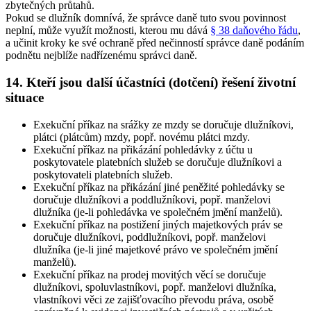
zbytečných průtahů.
Pokud se dlužník domnívá, že správce daně tuto svou povinnost
neplní, může využít možnosti, kterou mu dává
§ 38 daňového řádu
,
a učinit kroky ke své ochraně před nečinností správce daně podáním
podnětu nejblíže nadřízenému správci daně.
14. Kteří jsou další účastníci (dotčení) řešení životní
situace
Exekuční příkaz na srážky ze mzdy se doručuje dlužníkovi,
plátci (plátcům) mzdy, popř. novému plátci mzdy
.
Exekuční příkaz na přikázání pohledávky z účtu u
poskytovatele platebních služeb se doručuje dlužníkovi a
poskytovateli platebních služeb
.
Exekuční příkaz na přikázání jiné peněžité pohledávky se
doručuje dlužníkovi a poddlužníkovi, popř. manželovi
dlužníka (je-li pohledávka ve společném jmění manželů)
.
Exekuční příkaz na postižení jiných majetkových práv se
doručuje dlužníkovi, poddlužníkovi, popř. manželovi
dlužníka (je-li jiné majetkové právo ve společném jmění
manželů)
.
Exekuční příkaz na prodej movitých věcí se doručuje
dlužníkovi, spoluvlastníkovi, popř. manželovi dlužníka,
vlastníkovi věci ze zajišťovacího převodu práva, osobě