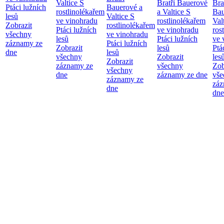
Valtice
S
Bratři Bauerové
Bra
Ptáci lužních
Bauerové a
rostlinolékařem
a Valtice
S
Bau
lesů
Valtice
S
ve vinohradu
rostlinolékařem
Val
Zobrazit
rostlinolékařem
Ptáci lužních
ve vinohradu
ros
všechny
ve vinohradu
lesů
Ptáci lužních
ve 
záznamy ze
Ptáci lužních
Zobrazit
lesů
Ptá
dne
lesů
všechny
Zobrazit
les
Zobrazit
záznamy ze
všechny
Zob
všechny
dne
záznamy ze dne
vše
záznamy ze
záz
dne
dne