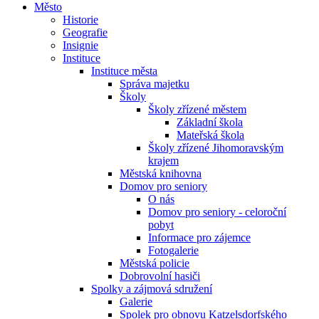
Město
Historie
Geografie
Insignie
Instituce
Instituce města
Správa majetku
Školy
Školy zřízené městem
Základní škola
Mateřská škola
Školy zřízené Jihomoravským
krajem
Městská knihovna
Domov pro seniory
O nás
Domov pro seniory - celoroční
pobyt
Informace pro zájemce
Fotogalerie
Městská policie
Dobrovolní hasiči
Spolky a zájmová sdružení
Galerie
Spolek pro obnovu Katzelsdorfského