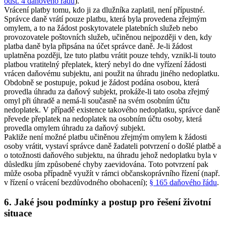
odst. 4 daňového řádu
).
Vrácení platby tomu, kdo ji za dlužníka zaplatil, není přípustné.
Správce daně vrátí pouze platbu, která byla provedena zřejmým
omylem, a to na žádost poskytovatele platebních služeb nebo
provozovatele poštovních služeb, učiněnou nejpozději v den, kdy
platba daně byla připsána na účet správce daně. Je-li žádost
uplatněna později, lze tuto platbu vrátit pouze tehdy, vznikl-li touto
platbou vratitelný přeplatek, který nebyl do dne vyřízení žádosti
vrácen daňovému subjektu, ani použit na úhradu jiného nedoplatku.
Obdobně se postupuje, pokud je žádost podána osobou, která
provedla úhradu za daňový subjekt, prokáže-li tato osoba zřejmý
omyl při úhradě a nemá-li současně na svém osobním účtu
nedoplatek. V případě existence takového nedoplatku, správce daně
převede přeplatek na nedoplatek na osobním účtu osoby, která
provedla omylem úhradu za daňový subjekt.
Pakliže není možné platbu učiněnou zřejmým omylem k žádosti
osoby vrátit, vystaví správce daně žadateli potvrzení o došlé platbě a
o totožnosti daňového subjektu, na úhradu jehož nedoplatku byla v
důsledku jím způsobené chyby zaevidována. Toto potvrzení pak
může osoba případně využít v rámci občanskoprávního řízení (např.
v řízení o vrácení bezdůvodného obohacení);
§ 165 daňového řádu
.
6. Jaké jsou podmínky a postup pro řešení životní
situace