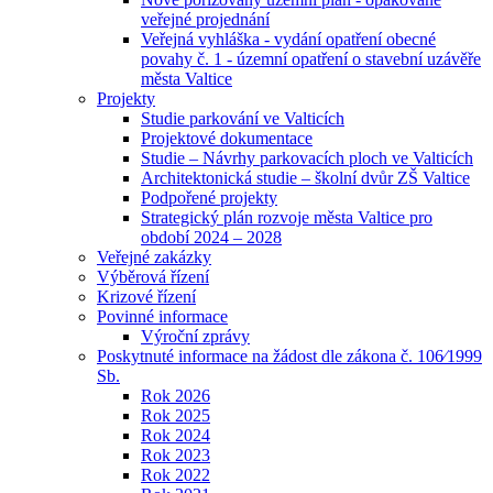
veřejné projednání
Veřejná vyhláška - vydání opatření obecné
povahy č. 1 - územní opatření o stavební uzávěře
města Valtice
Projekty
Studie parkování ve Valticích
Projektové dokumentace
Studie – Návrhy parkovacích ploch ve Valticích
Architektonická studie – školní dvůr ZŠ Valtice
Podpořené projekty
Strategický plán rozvoje města Valtice pro
období 2024 – 2028
Veřejné zakázky
Výběrová řízení
Krizové řízení
Povinné informace
Výroční zprávy
Poskytnuté informace na žádost dle zákona č. 106⁄1999
Sb.
Rok 2026
Rok 2025
Rok 2024
Rok 2023
Rok 2022