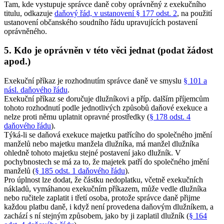
Tam, kde vystupuje správce daně coby oprávněný z exekučního
titulu, odkazuje
daňový řád, v ustanovení § 177 odst. 2
, na použití
ustanovení občanského soudního řádu upravujících postavení
oprávněného.
5. Kdo je oprávněn v této věci jednat (podat žádost
apod.)
Exekuční příkaz je rozhodnutím správce daně ve smyslu
§ 101 a
násl. daňového řádu
.
Exekuční příkaz se doručuje dlužníkovi a příp. dalším příjemcům
tohoto rozhodnutí podle jednotlivých způsobů daňové exekuce a
nelze proti němu uplatnit opravné prostředky (
§ 178 odst. 4
daňového řádu
).
Týká-li se daňová exekuce majetku patřícího do společného jmění
manželů nebo majetku manžela dlužníka, má manžel dlužníka
ohledně tohoto majetku stejné postavení jako dlužník. V
pochybnostech se má za to, že majetek patří do společného jmění
manželů (
§ 185 odst. 1 daňového řádu
).
Pro úplnost lze dodat, že částku nedoplatku, včetně exekučních
nákladů, vymáhanou exekučním příkazem, může vedle dlužníka
nebo ručitele zaplatit i třetí osoba, protože správce daně přijme
každou platbu daně, i když není provedena daňovým dlužníkem, a
zachází s ní stejným způsobem, jako by ji zaplatil dlužník (
§ 164