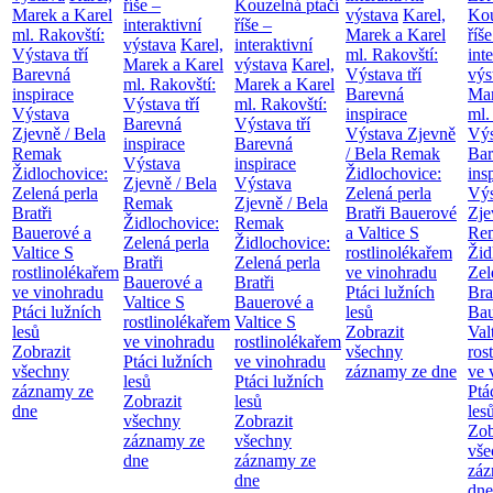
říše –
Kouzelná ptačí
Marek a Karel
výstava
Karel,
Kou
interaktivní
říše –
ml. Rakovští:
Marek a Karel
říše
výstava
Karel,
interaktivní
Výstava tří
ml. Rakovští:
int
Marek a Karel
výstava
Karel,
Barevná
Výstava tří
výs
ml. Rakovští:
Marek a Karel
inspirace
Barevná
Mar
Výstava tří
ml. Rakovští:
Výstava
inspirace
ml.
Barevná
Výstava tří
Zjevně / Bela
Výstava Zjevně
Výs
inspirace
Barevná
Remak
/ Bela Remak
Bar
Výstava
inspirace
Židlochovice:
Židlochovice:
ins
Zjevně / Bela
Výstava
Zelená perla
Zelená perla
Výs
Remak
Zjevně / Bela
Bratři
Bratři Bauerové
Zje
Židlochovice:
Remak
Bauerové a
a Valtice
S
Re
Zelená perla
Židlochovice:
Valtice
S
rostlinolékařem
Žid
Bratři
Zelená perla
rostlinolékařem
ve vinohradu
Zel
Bauerové a
Bratři
ve vinohradu
Ptáci lužních
Bra
Valtice
S
Bauerové a
Ptáci lužních
lesů
Bau
rostlinolékařem
Valtice
S
lesů
Zobrazit
Val
ve vinohradu
rostlinolékařem
Zobrazit
všechny
ros
Ptáci lužních
ve vinohradu
všechny
záznamy ze dne
ve 
lesů
Ptáci lužních
záznamy ze
Ptá
Zobrazit
lesů
dne
les
všechny
Zobrazit
Zob
záznamy ze
všechny
vše
dne
záznamy ze
záz
dne
dne