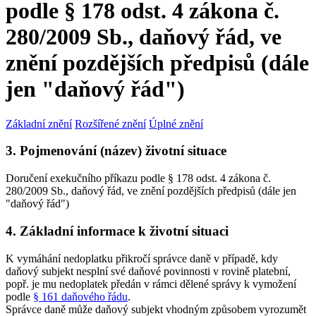
podle § 178 odst. 4 zákona č.
280/2009 Sb., daňový řád, ve
znění pozdějších předpisů (dále
jen "daňový řád")
Základní znění
Rozšířené znění
Úplné znění
3. Pojmenování (název) životní situace
Doručení exekučního příkazu podle § 178 odst. 4 zákona č.
280/2009 Sb., daňový řád, ve znění pozdějších předpisů (dále jen
"daňový řád")
4. Základní informace k životní situaci
K vymáhání nedoplatku přikročí správce daně v případě, kdy
daňový subjekt nesplní své daňové povinnosti v rovině platební,
popř. je mu nedoplatek předán v rámci dělené správy k vymožení
podle
§ 161 daňového řádu
.
Správce daně může daňový subjekt vhodným způsobem vyrozumět