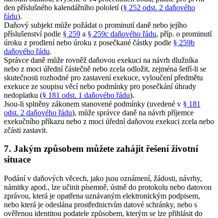
den příslušného kalendářního pololetí (
§ 252 odst. 2 daňového
řádu
).
Daňový subjekt může požádat o prominutí daně nebo jejího
příslušenství podle
§ 259
a
§ 259c daňového řádu
, příp. o prominutí
úroku z prodlení nebo úroku z posečkané částky podle
§ 259b
daňového řádu
.
Správce daně může rovněž daňovou exekuci na návrh dlužníka
nebo z moci úřední částečně nebo zcela odložit, zejména šetří-li se
skutečnosti rozhodné pro zastavení exekuce, vyloučení předmětu
exekuce ze soupisu věcí nebo podmínky pro posečkání úhrady
nedoplatku (
§ 181 odst. 1 daňového řádu
).
Jsou-li splněny zákonem stanovené podmínky (uvedené v
§ 181
odst. 2 daňového řádu
), může správce daně na návrh příjemce
exekučního příkazu nebo z moci úřední daňovou exekuci zcela nebo
zčásti zastavit.
7. Jakým způsobem můžete zahájit řešení životní
situace
Podání v daňových věcech, jako jsou oznámení, žádosti, návrhy,
námitky apod., lze učinit písemně, ústně do protokolu nebo datovou
zprávou, která je opatřena uznávaným elektronickým podpisem,
nebo která je odeslána prostřednictvím datové schránky, nebo s
ověřenou identitou podatele způsobem, kterým se lze přihlásit do