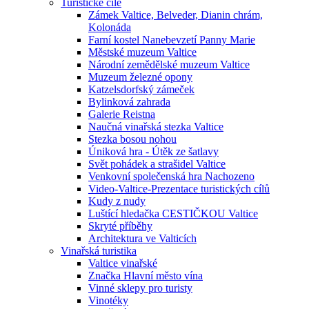
Turistické cíle
Zámek Valtice, Belveder, Dianin chrám,
Kolonáda
Farní kostel Nanebevzetí Panny Marie
Městské muzeum Valtice
Národní zemědělské muzeum Valtice
Muzeum železné opony
Katzelsdorfský zámeček
Bylinková zahrada
Galerie Reistna
Naučná vinařská stezka Valtice
Stezka bosou nohou
Úniková hra - Útěk ze šatlavy
Svět pohádek a strašidel Valtice
Venkovní společenská hra Nachozeno
Video-Valtice-Prezentace turistických cílů
Kudy z nudy
Luštící hledačka CESTIČKOU Valtice
Skryté příběhy
Architektura ve Valticích
Vinařská turistika
Valtice vinařské
Značka Hlavní město vína
Vinné sklepy pro turisty
Vinotéky