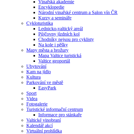
Vinařská akademie
Encyklopedie
Národní vinařské centrum a Salon vín ČR
Kurzy a semináře
Cykloturistika
Lednicko-valtický areál
Půjčovny jízdních kol
Chodníky nejsou pro cyklisty
Na kole i pěšky
Mapy města a brožury
Mapa Valtice turistická
Valtice geoportál
Ubytování
Kam na jídlo
Kultura
Parkování ve městě
EasyPark
Sport
Videa
Fotogalerie
Turistické informační centrum
Informace pro stánkaře
Valtické vinobraní
Kalendář akcí
Virtuální prohlídka