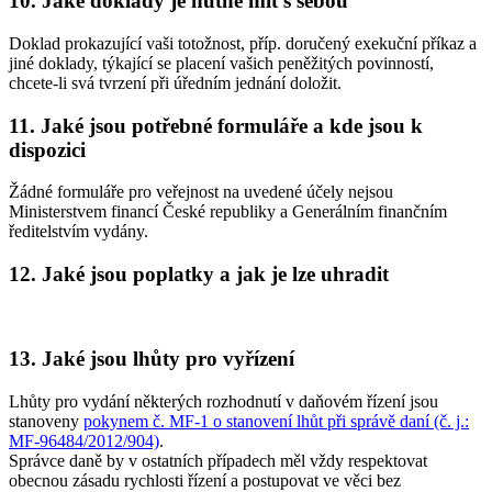
10. Jaké doklady je nutné mít s sebou
Doklad prokazující vaši totožnost, příp. doručený exekuční příkaz a
jiné doklady, týkající se placení vašich peněžitých povinností,
chcete-li svá tvrzení při úředním jednání doložit.
11. Jaké jsou potřebné formuláře a kde jsou k
dispozici
Žádné formuláře pro veřejnost na uvedené účely nejsou
Ministerstvem financí České republiky a Generálním finančním
ředitelstvím vydány.
12. Jaké jsou poplatky a jak je lze uhradit
13. Jaké jsou lhůty pro vyřízení
Lhůty pro vydání některých rozhodnutí v daňovém řízení jsou
stanoveny
pokynem č. MF-1 o stanovení lhůt při správě daní (č. j.:
MF-96484/2012/904)
.
Správce daně by v ostatních případech měl vždy respektovat
obecnou zásadu rychlosti řízení a postupovat ve věci bez