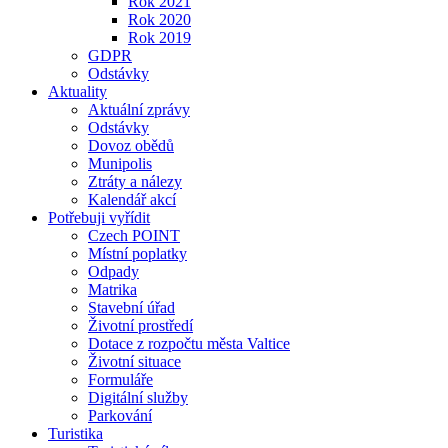
Rok 2021
Rok 2020
Rok 2019
GDPR
Odstávky
Aktuality
Aktuální zprávy
Odstávky
Dovoz obědů
Munipolis
Ztráty a nálezy
Kalendář akcí
Potřebuji vyřídit
Czech POINT
Místní poplatky
Odpady
Matrika
Stavební úřad
Životní prostředí
Dotace z rozpočtu města Valtice
Životní situace
Formuláře
Digitální služby
Parkování
Turistika