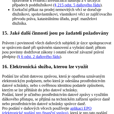
oprávněné k evidenci investičních nástrojů a v určitých
případech poddlužníkovi (
§ 215 odst. 5 daňového řádu
)
.
Exekuční příkaz na prodej nemovitých věcí se doručuje
dlužníkovi, spoluvlastníkovi, vlastníkovi věci ze zajišťovacího
převodu práva, katastrálnímu úřadu, popř. manželovi
dlužníka
.
15. Jaké další činnosti jsou po žadateli požadovány
Právem i povinností všech daňových subjektů je úzce spolupracovat
se správcem daně při správném stanovení a vybrání daně; přitom
jsou povinny dodržovat zákony i ostatní obecně závazné právní
předpisy (
§ 6 odst. 2 daňového řádu
).
16. Elektronická služba, kterou lze využít
Podání lze učinit datovou zprávou, která je opatřena uznávaným
elektronickým podpisem, nebo která je odeslána prostřednictvím
datové schránky, nebo s ověřenou identitou podatele způsobem,
kterým se lze přihlásit do jeho datové schránky.
Podání, které je učiněno prostřednictvím datové zprávy s využitím
dálkového přístupu, se přijímá na technickém zařízení správce daně
nebo prostřednictvím datové schránky správce daně.
Pro podání v daňových věcech používejte
aplikaci EPO
(elektronické podání pro finanční správu)
, která je pro tato podání