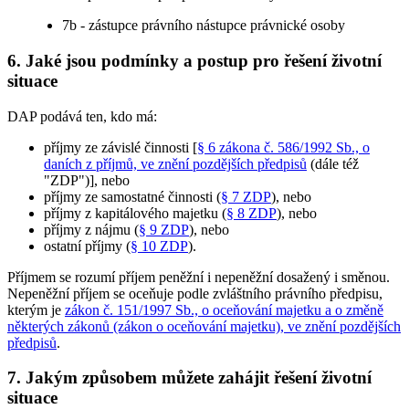
7b - zástupce právního nástupce právnické osoby
6. Jaké jsou podmínky a postup pro řešení životní
situace
DAP podává ten, kdo má:
příjmy ze závislé činnosti [
§ 6 zákona č. 586/1992 Sb., o
daních z příjmů, ve znění pozdějších předpisů
(dále též
"ZDP")], nebo
příjmy ze samostatné činnosti (
§ 7 ZDP
), nebo
příjmy z kapitálového majetku (
§ 8 ZDP
), nebo
příjmy z nájmu (
§ 9 ZDP
), nebo
ostatní příjmy (
§ 10 ZDP
).
Příjmem se rozumí příjem peněžní i nepeněžní dosažený i směnou.
Nepeněžní příjem se oceňuje podle zvláštního právního předpisu,
kterým je
zákon č. 151/1997 Sb., o oceňování majetku a o změně
některých zákonů (zákon o oceňování majetku), ve znění pozdějších
předpisů
.
7. Jakým způsobem můžete zahájit řešení životní
situace