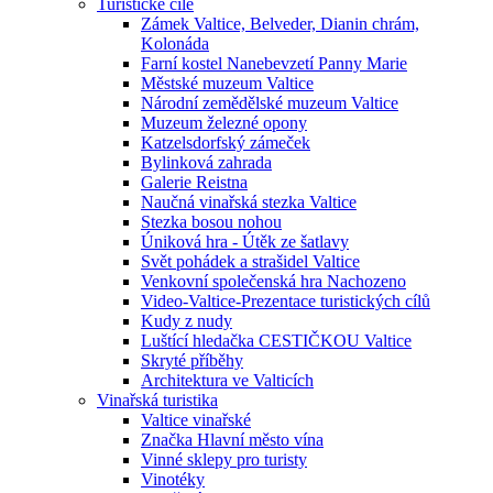
Turistické cíle
Zámek Valtice, Belveder, Dianin chrám,
Kolonáda
Farní kostel Nanebevzetí Panny Marie
Městské muzeum Valtice
Národní zemědělské muzeum Valtice
Muzeum železné opony
Katzelsdorfský zámeček
Bylinková zahrada
Galerie Reistna
Naučná vinařská stezka Valtice
Stezka bosou nohou
Úniková hra - Útěk ze šatlavy
Svět pohádek a strašidel Valtice
Venkovní společenská hra Nachozeno
Video-Valtice-Prezentace turistických cílů
Kudy z nudy
Luštící hledačka CESTIČKOU Valtice
Skryté příběhy
Architektura ve Valticích
Vinařská turistika
Valtice vinařské
Značka Hlavní město vína
Vinné sklepy pro turisty
Vinotéky