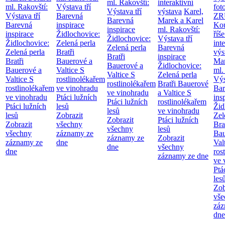
ml. Rakovští:
interaktivní
ml. Rakovští:
Výstava tří
fot
Výstava tří
výstava
Karel,
Výstava tří
Barevná
ZR
Barevná
Marek a Karel
Barevná
inspirace
Kou
inspirace
ml. Rakovští:
inspirace
Židlochovice:
říše
Židlochovice:
Výstava tří
Židlochovice:
Zelená perla
int
Zelená perla
Barevná
Zelená perla
Bratři
výs
Bratři
inspirace
Bratři
Bauerové a
Mar
Bauerové a
Židlochovice:
Bauerové a
Valtice
S
ml.
Valtice
S
Zelená perla
Valtice
S
rostlinolékařem
Výs
rostlinolékařem
Bratři Bauerové
rostlinolékařem
ve vinohradu
Bar
ve vinohradu
a Valtice
S
ve vinohradu
Ptáci lužních
ins
Ptáci lužních
rostlinolékařem
Ptáci lužních
lesů
Žid
lesů
ve vinohradu
lesů
Zobrazit
Zel
Zobrazit
Ptáci lužních
Zobrazit
všechny
Bra
všechny
lesů
všechny
záznamy ze
Bau
záznamy ze
Zobrazit
záznamy ze
dne
Val
dne
všechny
dne
ros
záznamy ze dne
ve 
Ptá
les
Zob
vše
záz
dne