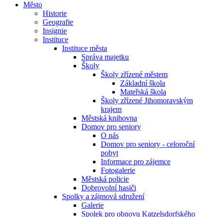
Město
Historie
Geografie
Insignie
Instituce
Instituce města
Správa majetku
Školy
Školy zřízené městem
Základní škola
Mateřská škola
Školy zřízené Jihomoravským
krajem
Městská knihovna
Domov pro seniory
O nás
Domov pro seniory - celoroční
pobyt
Informace pro zájemce
Fotogalerie
Městská policie
Dobrovolní hasiči
Spolky a zájmová sdružení
Galerie
Spolek pro obnovu Katzelsdorfského