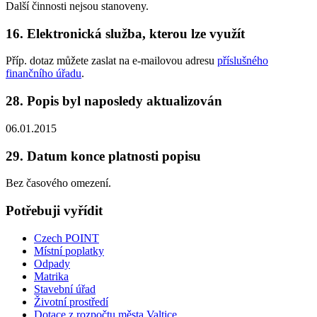
Další činnosti nejsou stanoveny.
16. Elektronická služba, kterou lze využít
Příp. dotaz můžete zaslat na e-mailovou adresu
příslušného
finančního úřadu
.
28. Popis byl naposledy aktualizován
06.01.2015
29. Datum konce platnosti popisu
Bez časového omezení.
Potřebuji vyřídit
Czech POINT
Místní poplatky
Odpady
Matrika
Stavební úřad
Životní prostředí
Dotace z rozpočtu města Valtice