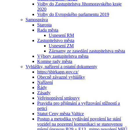
Volby do Zastupitelstva Jihomoravského kraje
2020
Volby do Evropského parlamentu 2019
Samospráva
Starosta
Rada města
Usnesení RM
Zastupitelstvo města
Usnesení ZM
Záznamy ze zasedání zastupitelstva města
Výbory zastupitelstva města
Komise rady města
Vyhlášky, nařízení a ostatní dokumenty
https:⁄⁄sbirkapp.gov.cz⁄
Obecně závazné vyhlášky
Nařízení
Řády
Zásady
Veřejnoprávní smlouvy
Pravidla pro přijímání a vyřizování stížností a
peticí
Statut Ceny města Valtice
Postup a metodika vydávání povolení ke stání
vozidel na pozemní komunikaci se stanovenou
místní úpravou B29 + E13 „mimo povolení MěÚ