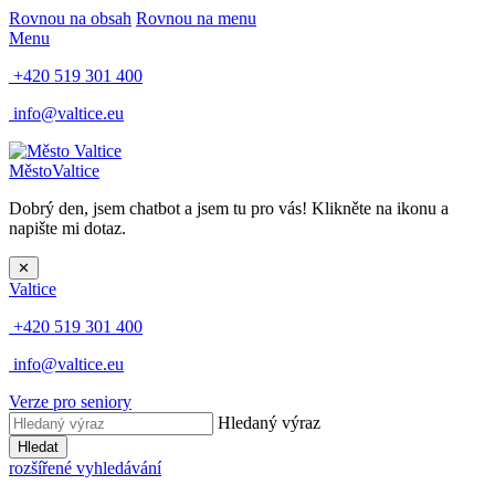
Rovnou na obsah
Rovnou na menu
Menu
+420 519 301 400
info@valtice.eu
Město
Valtice
Dobrý den, jsem chatbot a jsem tu pro vás! Klikněte na ikonu a
napište mi dotaz.
✕
Valtice
+420 519 301 400
info@valtice.eu
Verze pro seniory
Hledaný výraz
Hledat
rozšířené vyhledávání