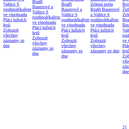
Bratři
Valtice
S
Bratři
Zelená perla
Re
Bauerové a
rostlinolékařem
Bauerové a
Bratři Bauerové
Žid
Valtice
S
ve vinohradu
Valtice
S
a Valtice
S
Zel
rostlinolékařem
Ptáci lužních
rostlinolékařem
rostlinolékařem
Bra
ve vinohradu
lesů
ve vinohradu
ve vinohradu
Bau
Ptáci lužních
Zobrazit
Ptáci lužních
Ptáci lužních
Val
lesů
všechny
lesů
lesů
ros
Zobrazit
záznamy ze
Zobrazit
Zobrazit
ve 
všechny
dne
všechny
všechny
Ptá
záznamy ze
záznamy ze
záznamy ze dne
les
dne
dne
Zob
vše
záz
dne
21