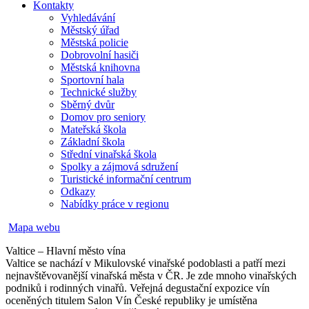
Kontakty
Vyhledávání
Městský úřad
Městská policie
Dobrovolní hasiči
Městská knihovna
Sportovní hala
Technické služby
Sběrný dvůr
Domov pro seniory
Mateřská škola
Základní škola
Střední vinařská škola
Spolky a zájmová sdružení
Turistické informační centrum
Odkazy
Nabídky práce v regionu
Mapa webu
Valtice – Hlavní město vína
Valtice se nachází v Mikulovské vinařské podoblasti a patří mezi
nejnavštěvovanější vinařská města v ČR. Je zde mnoho vinařských
podniků i rodinných vinařů. Veřejná degustační expozice vín
oceněných titulem Salon Vín České republiky je umístěna