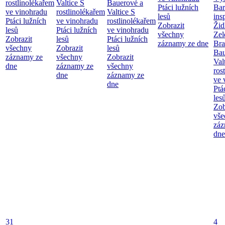
rostlinolékařem
Valtice
S
Bauerové a
Ptáci lužních
Bar
ve vinohradu
rostlinolékařem
Valtice
S
lesů
ins
Ptáci lužních
ve vinohradu
rostlinolékařem
Zobrazit
Žid
lesů
Ptáci lužních
ve vinohradu
všechny
Zel
Zobrazit
lesů
Ptáci lužních
záznamy ze dne
Bra
všechny
Zobrazit
lesů
Bau
záznamy ze
všechny
Zobrazit
Val
dne
záznamy ze
všechny
ros
dne
záznamy ze
ve 
dne
Ptá
les
Zob
vše
záz
dne
31
4