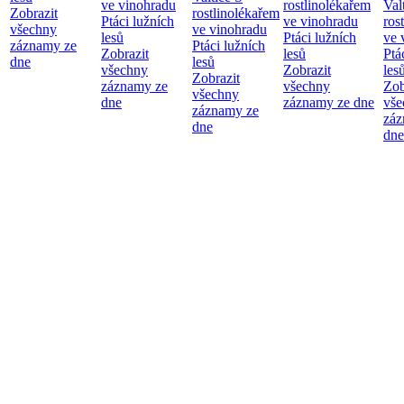
ve vinohradu
rostlinolékařem
Val
Zobrazit
rostlinolékařem
Ptáci lužních
ve vinohradu
ros
všechny
ve vinohradu
lesů
Ptáci lužních
ve 
záznamy ze
Ptáci lužních
Zobrazit
lesů
Ptá
dne
lesů
všechny
Zobrazit
les
Zobrazit
záznamy ze
všechny
Zob
všechny
dne
záznamy ze dne
vše
záznamy ze
záz
dne
dne