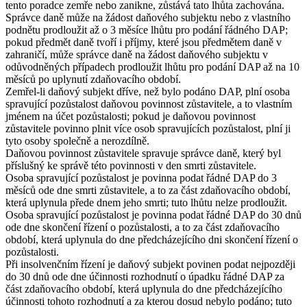
tento poradce zemře nebo zanikne, zůstává tato lhůta zachována.
Správce daně může na žádost daňového subjektu nebo z vlastního
podnětu prodloužit až o 3 měsíce lhůtu pro podání řádného DAP;
pokud předmět daně tvoří i příjmy, které jsou předmětem daně v
zahraničí, může správce daně na žádost daňového subjektu v
odůvodněných případech prodloužit lhůtu pro podání DAP až na 10
měsíců po uplynutí zdaňovacího období.
Zemřel-li daňový subjekt dříve, než bylo podáno DAP, plní osoba
spravující pozůstalost daňovou povinnost zůstavitele, a to vlastním
jménem na účet pozůstalosti; pokud je daňovou povinnost
zůstavitele povinno plnit více osob spravujících pozůstalost, plní ji
tyto osoby společně a nerozdílně.
Daňovou povinnost zůstavitele spravuje správce daně, který byl
příslušný ke správě této povinnosti v den smrti zůstavitele.
Osoba spravující pozůstalost je povinna podat řádné DAP do 3
měsíců ode dne smrti zůstavitele, a to za část zdaňovacího období,
která uplynula přede dnem jeho smrti; tuto lhůtu nelze prodloužit.
Osoba spravující pozůstalost je povinna podat řádné DAP do 30 dnů
ode dne skončení řízení o pozůstalosti, a to za část zdaňovacího
období, která uplynula do dne předcházejícího dni skončení řízení o
pozůstalosti.
Při insolvenčním řízení je daňový subjekt povinen podat nejpozději
do 30 dnů ode dne účinnosti rozhodnutí o úpadku řádné DAP za
část zdaňovacího období, která uplynula do dne předcházejícího
účinnosti tohoto rozhodnutí a za kterou dosud nebylo podáno; tuto