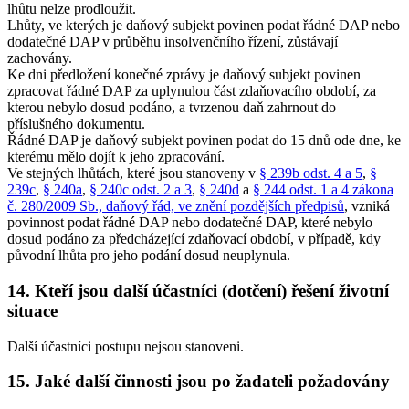
lhůtu nelze prodloužit.
Lhůty, ve kterých je daňový subjekt povinen podat řádné DAP nebo
dodatečné DAP v průběhu insolvenčního řízení, zůstávají
zachovány.
Ke dni předložení konečné zprávy je daňový subjekt povinen
zpracovat řádné DAP za uplynulou část zdaňovacího období, za
kterou nebylo dosud podáno, a tvrzenou daň zahrnout do
příslušného dokumentu.
Řádné DAP je daňový subjekt povinen podat do 15 dnů ode dne, ke
kterému mělo dojít k jeho zpracování.
Ve stejných lhůtách, které jsou stanoveny v
§ 239b odst. 4 a 5
,
§
239c
,
§ 240a
,
§ 240c odst. 2 a 3
,
§ 240d
a
§ 244 odst. 1 a 4 zákona
č. 280/2009 Sb., daňový řád, ve znění pozdějších předpisů
, vzniká
povinnost podat řádné DAP nebo dodatečné DAP, které nebylo
dosud podáno za předcházející zdaňovací období, v případě, kdy
původní lhůta pro jeho podání dosud neuplynula.
14. Kteří jsou další účastníci (dotčení) řešení životní
situace
Další účastníci postupu nejsou stanoveni.
15. Jaké další činnosti jsou po žadateli požadovány