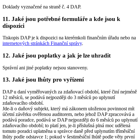
Doklady vyznačené na straně č. 4 DAP.
11. Jaké jsou potřebné formuláře a kde jsou k
dispozici
Tiskopis DAP je k dispozici na kterémkoli finančním úřadu nebo na
internetových stránkách Finanční správy
.
12. Jaké jsou poplatky a jak je lze uhradit
Správní ani jiné poplatky nejsou stanoveny.
13. Jaké jsou lhůty pro vyřízení
DAP u daní vyměřovaných za zdaňovací období, které činí nejméně
12 měsíců, se podává nejpozději do 3 měsíců po uplynutí
zdaňovacího období.
Jde-li o daňový subjekt, který má zákonem uloženou povinnost mít
účetní závěrku ověřenou auditorem, nebo jehož DAP zpracovává a
podává poradce, podává se DAP nejpozději do 6 měsíců po uplynutí
zdaňovacího období; to platí jen, je-li příslušná plná moc udělená
tomuto poradci uplatněna u správce daně před uplynutím tříměsíční
lhůty podle odstavce 1; pokud v šestiměsíční lhůtě podle věty první