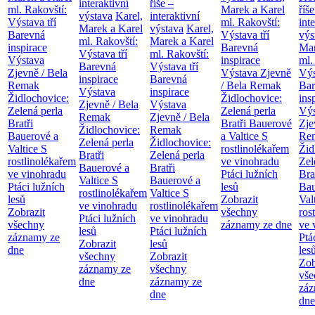
interaktivní
říše –
ml. Rakovští:
Marek a Karel
říše
výstava
Karel,
interaktivní
Výstava tří
ml. Rakovští:
int
Marek a Karel
výstava
Karel,
Barevná
Výstava tří
výs
ml. Rakovští:
Marek a Karel
inspirace
Barevná
Mar
Výstava tří
ml. Rakovští:
Výstava
inspirace
ml.
Barevná
Výstava tří
Zjevně / Bela
Výstava Zjevně
Výs
inspirace
Barevná
Remak
/ Bela Remak
Bar
Výstava
inspirace
Židlochovice:
Židlochovice:
ins
Zjevně / Bela
Výstava
Zelená perla
Zelená perla
Výs
Remak
Zjevně / Bela
Bratři
Bratři Bauerové
Zje
Židlochovice:
Remak
Bauerové a
a Valtice
S
Re
Zelená perla
Židlochovice:
Valtice
S
rostlinolékařem
Žid
Bratři
Zelená perla
rostlinolékařem
ve vinohradu
Zel
Bauerové a
Bratři
ve vinohradu
Ptáci lužních
Bra
Valtice
S
Bauerové a
Ptáci lužních
lesů
Bau
rostlinolékařem
Valtice
S
lesů
Zobrazit
Val
ve vinohradu
rostlinolékařem
Zobrazit
všechny
ros
Ptáci lužních
ve vinohradu
všechny
záznamy ze dne
ve 
lesů
Ptáci lužních
záznamy ze
Ptá
Zobrazit
lesů
dne
les
všechny
Zobrazit
Zob
záznamy ze
všechny
vše
dne
záznamy ze
záz
dne
dne