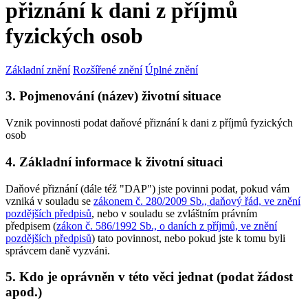
přiznání k dani z příjmů
fyzických osob
Základní znění
Rozšířené znění
Úplné znění
3. Pojmenování (název) životní situace
Vznik povinnosti podat daňové přiznání k dani z příjmů fyzických
osob
4. Základní informace k životní situaci
Daňové přiznání (dále též "DAP") jste povinni podat, pokud vám
vzniká v souladu se
zákonem č. 280/2009 Sb., daňový řád, ve znění
pozdějších předpisů
, nebo v souladu se zvláštním právním
předpisem (
zákon č. 586/1992 Sb., o daních z příjmů, ve znění
pozdějších předpisů
) tato povinnost, nebo pokud jste k tomu byli
správcem daně vyzváni.
5. Kdo je oprávněn v této věci jednat (podat žádost
apod.)