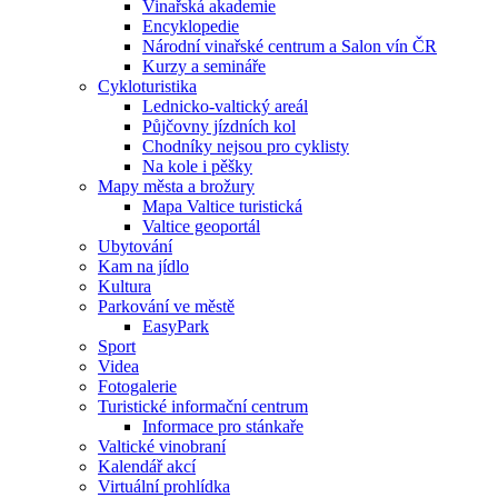
Vinařská akademie
Encyklopedie
Národní vinařské centrum a Salon vín ČR
Kurzy a semináře
Cykloturistika
Lednicko-valtický areál
Půjčovny jízdních kol
Chodníky nejsou pro cyklisty
Na kole i pěšky
Mapy města a brožury
Mapa Valtice turistická
Valtice geoportál
Ubytování
Kam na jídlo
Kultura
Parkování ve městě
EasyPark
Sport
Videa
Fotogalerie
Turistické informační centrum
Informace pro stánkaře
Valtické vinobraní
Kalendář akcí
Virtuální prohlídka