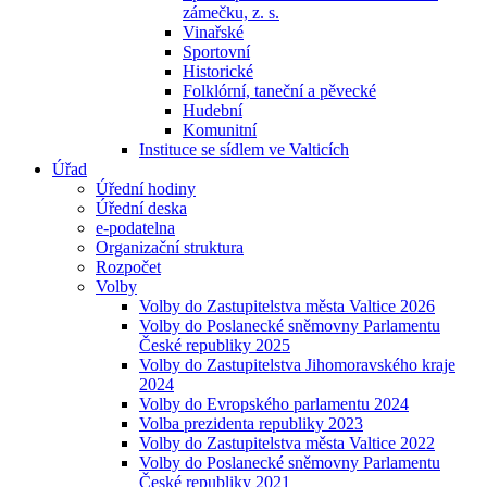
zámečku, z. s.
Vinařské
Sportovní
Historické
Folklórní, taneční a pěvecké
Hudební
Komunitní
Instituce se sídlem ve Valticích
Úřad
Úřední hodiny
Úřední deska
e-podatelna
Organizační struktura
Rozpočet
Volby
Volby do Zastupitelstva města Valtice 2026
Volby do Poslanecké sněmovny Parlamentu
České republiky 2025
Volby do Zastupitelstva Jihomoravského kraje
2024
Volby do Evropského parlamentu 2024
Volba prezidenta republiky 2023
Volby do Zastupitelstva města Valtice 2022
Volby do Poslanecké sněmovny Parlamentu
České republiky 2021