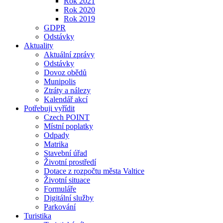
Rok 2021
Rok 2020
Rok 2019
GDPR
Odstávky
Aktuality
Aktuální zprávy
Odstávky
Dovoz obědů
Munipolis
Ztráty a nálezy
Kalendář akcí
Potřebuji vyřídit
Czech POINT
Místní poplatky
Odpady
Matrika
Stavební úřad
Životní prostředí
Dotace z rozpočtu města Valtice
Životní situace
Formuláře
Digitální služby
Parkování
Turistika