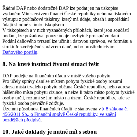
Řádné DAP nebo dodatečné DAP lze podat jen na tiskopise
vydaném Ministerstvem financí České republiky nebo na tiskovém
výstupu z počítačové tiskárny, který má údaje, obsah i uspořádání
údajů shodné s tímto tiskopisem.
V tiskopisech a v nich vyznačených přílohách, které jsou součástí
podání, lze požadovat pouze údaje nezbytné pro správu daní.
Podání daňového tvrzení lze učinit i datovou zprávou, ve formátu a
struktuře zveřejněné správcem daně, nebo prostřednictvím
Daňového portálu
.
8. Na které instituci životní situaci řešit
DAP podejte na finančním úřadu v místě vašeho pobytu.
Pro účely správy daní se místem pobytu fyzické osoby rozumí
adresa místa trvalého pobytu občana České republiky, nebo adresa
hlášeného místa pobytu cizince, a nelze-li takto místo pobytu fyzické
osoby určit, rozumí se jím místo na území České republiky, kde se
fyzická osoba převážně zdržuje.
Územní působnost finančních úřadů je stanovena v
§ 8 zákona č.
456/2011 Sb., o Finanční správě České republiky, ve znění
pozdějších předpisů
.
10. Jaké doklady je nutné mít s sebou