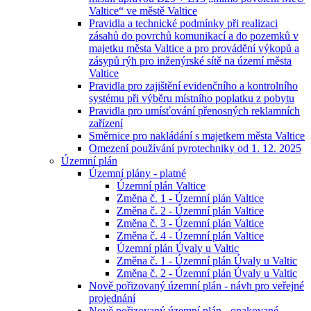
Valtice“ ve městě Valtice
Pravidla a technické podmínky při realizaci
zásahů do povrchů komunikací a do pozemků v
majetku města Valtice a pro provádění výkopů a
zásypů rýh pro inženýrské sítě na území města
Valtice
Pravidla pro zajištění evidenčního a kontrolního
systému při výběru místního poplatku z pobytu
Pravidla pro umísťování přenosných reklamních
zařízení
Směrnice pro nakládání s majetkem města Valtice
Omezení používání pyrotechniky od 1. 12. 2025
Územní plán
Územní plány - platné
Územní plán Valtice
Změna č. 1 - Územní plán Valtice
Změna č. 2 - Územní plán Valtice
Změna č. 3 - Územní plán Valtice
Změna č. 4 - Územní plán Valtice
Územní plán Úvaly u Valtic
Změna č. 1 - Územní plán Úvaly u Valtic
Změna č. 2 - Územní plán Úvaly u Valtic
Nově pořizovaný územní plán - návh pro veřejné
projednání
Nově pořizovaný územní plán - opakované