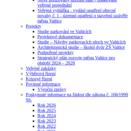
veřejné projednání
Veřejná vyhláška - vydání opatření obecné
povahy č. 1 - územní opatření o stavební uzávěře
města Valtice
Projekty
Studie parkování ve Valticích
Projektové dokumentace
Studie – Návrhy parkovacích ploch ve Valticích
Architektonická studie – školní dvůr ZŠ Valtice
Podpořené projekty
Strategický plán rozvoje města Valtice pro
období 2024 – 2028
Veřejné zakázky
Výběrová řízení
Krizové řízení
Povinné informace
Výroční zprávy
Poskytnuté informace na žádost dle zákona č. 106⁄1999
Sb.
Rok 2026
Rok 2025
Rok 2024
Rok 2023
Rok 2022