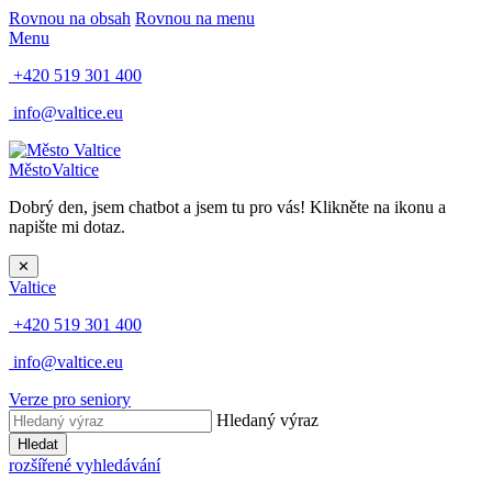
Rovnou na obsah
Rovnou na menu
Menu
+420 519 301 400
info@valtice.eu
Město
Valtice
Dobrý den, jsem chatbot a jsem tu pro vás! Klikněte na ikonu a
napište mi dotaz.
✕
Valtice
+420 519 301 400
info@valtice.eu
Verze pro seniory
Hledaný výraz
Hledat
rozšířené vyhledávání