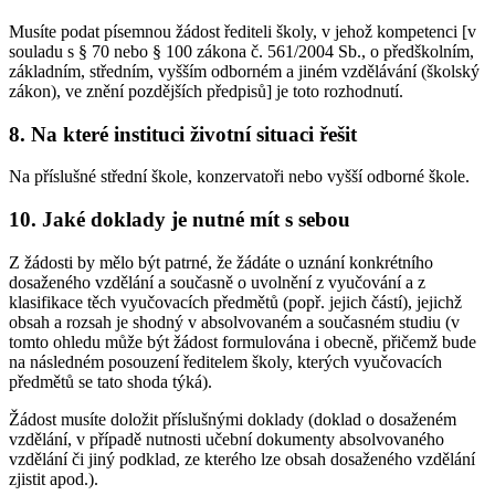
Musíte podat písemnou žádost řediteli školy, v jehož kompetenci [v
souladu s § 70 nebo § 100 zákona č. 561/2004 Sb., o předškolním,
základním, středním, vyšším odborném a jiném vzdělávání (školský
zákon), ve znění pozdějších předpisů] je toto rozhodnutí.
8. Na které instituci životní situaci řešit
Na příslušné střední škole, konzervatoři nebo vyšší odborné škole.
10. Jaké doklady je nutné mít s sebou
Z žádosti by mělo být patrné, že žádáte o uznání konkrétního
dosaženého vzdělání a současně o uvolnění z vyučování a z
klasifikace těch vyučovacích předmětů (popř. jejich částí), jejichž
obsah a rozsah je shodný v absolvovaném a současném studiu (v
tomto ohledu může být žádost formulována i obecně, přičemž bude
na následném posouzení ředitelem školy, kterých vyučovacích
předmětů se tato shoda týká).
Žádost musíte doložit příslušnými doklady (doklad o dosaženém
vzdělání, v případě nutnosti učební dokumenty absolvovaného
vzdělání či jiný podklad, ze kterého lze obsah dosaženého vzdělání
zjistit apod.).