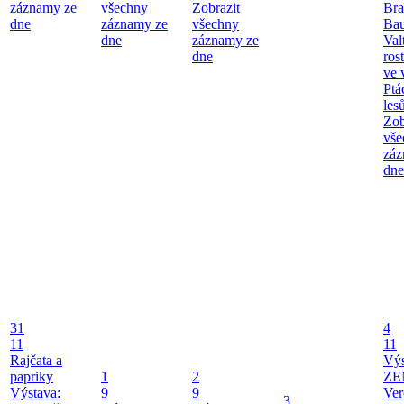
záznamy ze
všechny
Zobrazit
Bra
dne
záznamy ze
všechny
Bau
dne
záznamy ze
Val
dne
ros
ve 
Ptá
les
Zob
vše
záz
dne
31
4
11
11
Rajčata a
Vý
papriky
1
2
ZE
Výstava:
9
9
Ver
3