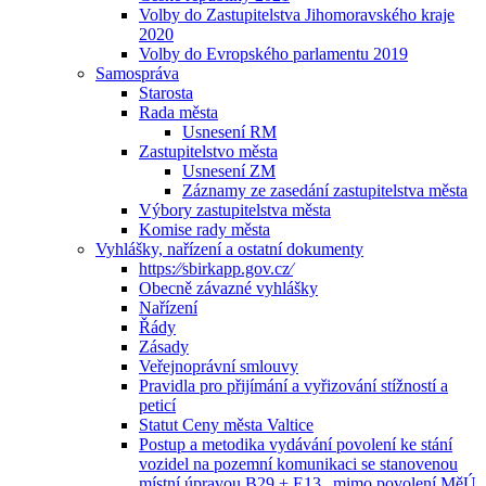
Volby do Zastupitelstva Jihomoravského kraje
2020
Volby do Evropského parlamentu 2019
Samospráva
Starosta
Rada města
Usnesení RM
Zastupitelstvo města
Usnesení ZM
Záznamy ze zasedání zastupitelstva města
Výbory zastupitelstva města
Komise rady města
Vyhlášky, nařízení a ostatní dokumenty
https:⁄⁄sbirkapp.gov.cz⁄
Obecně závazné vyhlášky
Nařízení
Řády
Zásady
Veřejnoprávní smlouvy
Pravidla pro přijímání a vyřizování stížností a
peticí
Statut Ceny města Valtice
Postup a metodika vydávání povolení ke stání
vozidel na pozemní komunikaci se stanovenou
místní úpravou B29 + E13 „mimo povolení MěÚ