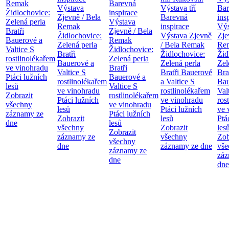
Remak
Barevná
Výstava
Výstava tří
Bar
Židlochovice:
inspirace
Zjevně / Bela
Barevná
ins
Zelená perla
Výstava
Remak
inspirace
Výs
Bratři
Zjevně / Bela
Židlochovice:
Výstava Zjevně
Zje
Bauerové a
Remak
Zelená perla
/ Bela Remak
Re
Valtice
S
Židlochovice:
Bratři
Židlochovice:
Žid
rostlinolékařem
Zelená perla
Bauerové a
Zelená perla
Zel
ve vinohradu
Bratři
Valtice
S
Bratři Bauerové
Bra
Ptáci lužních
Bauerové a
rostlinolékařem
a Valtice
S
Bau
lesů
Valtice
S
ve vinohradu
rostlinolékařem
Val
Zobrazit
rostlinolékařem
Ptáci lužních
ve vinohradu
ros
všechny
ve vinohradu
lesů
Ptáci lužních
ve 
záznamy ze
Ptáci lužních
Zobrazit
lesů
Ptá
dne
lesů
všechny
Zobrazit
les
Zobrazit
záznamy ze
všechny
Zob
všechny
dne
záznamy ze dne
vše
záznamy ze
záz
dne
dne