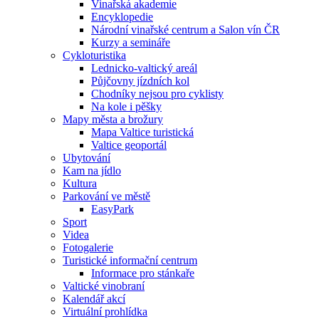
Vinařská akademie
Encyklopedie
Národní vinařské centrum a Salon vín ČR
Kurzy a semináře
Cykloturistika
Lednicko-valtický areál
Půjčovny jízdních kol
Chodníky nejsou pro cyklisty
Na kole i pěšky
Mapy města a brožury
Mapa Valtice turistická
Valtice geoportál
Ubytování
Kam na jídlo
Kultura
Parkování ve městě
EasyPark
Sport
Videa
Fotogalerie
Turistické informační centrum
Informace pro stánkaře
Valtické vinobraní
Kalendář akcí
Virtuální prohlídka