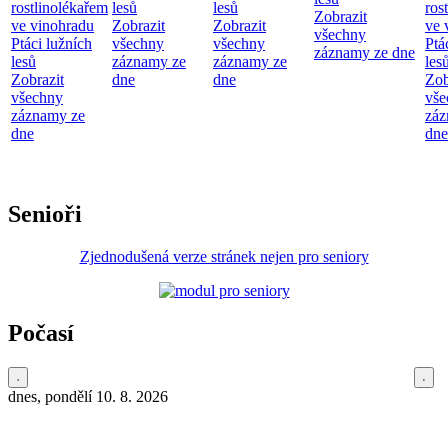
rostlinolékařem
lesů
lesů
ros
Zobrazit
ve vinohradu
Zobrazit
Zobrazit
ve 
všechny
Ptáci lužních
všechny
všechny
Ptá
záznamy ze dne
lesů
záznamy ze
záznamy ze
les
Zobrazit
dne
dne
Zob
všechny
vše
záznamy ze
záz
dne
dne
Senioři
Zjednodušená verze stránek nejen pro seniory
Počasí
dnes, pondělí 10. 8. 2026