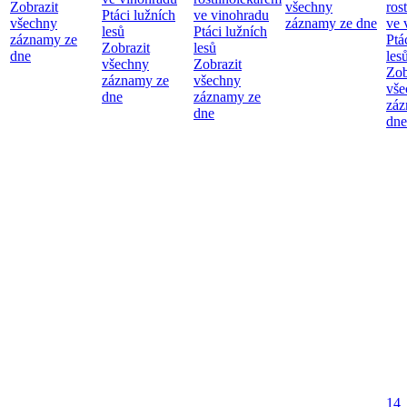
Zobrazit
všechny
ros
Ptáci lužních
ve vinohradu
všechny
záznamy ze dne
ve 
lesů
Ptáci lužních
záznamy ze
Ptá
Zobrazit
lesů
dne
les
všechny
Zobrazit
Zob
záznamy ze
všechny
vše
dne
záznamy ze
záz
dne
dne
14