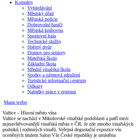
Kontakty
Vyhledávání
Městský úřad
Městská policie
Dobrovolní hasiči
Městská knihovna
Sportovní hala
Technické služby
Sběrný dvůr
Domov pro seniory
Mateřská škola
Základní škola
Střední vinařská škola
Spolky a zájmová sdružení
Turistické informační centrum
Odkazy
Nabídky práce v regionu
Mapa webu
Valtice – Hlavní město vína
Valtice se nachází v Mikulovské vinařské podoblasti a patří mezi
nejnavštěvovanější vinařská města v ČR. Je zde mnoho vinařských
podniků i rodinných vinařů. Veřejná degustační expozice vín
oceněných titulem Salon Vín České republiky je umístěna