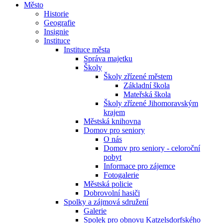
Město
Historie
Geografie
Insignie
Instituce
Instituce města
Správa majetku
Školy
Školy zřízené městem
Základní škola
Mateřská škola
Školy zřízené Jihomoravským
krajem
Městská knihovna
Domov pro seniory
O nás
Domov pro seniory - celoroční
pobyt
Informace pro zájemce
Fotogalerie
Městská policie
Dobrovolní hasiči
Spolky a zájmová sdružení
Galerie
Spolek pro obnovu Katzelsdorfského