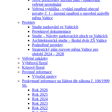
veřejné projednání
Veřejná vyhláška - vydání opatření obecné
povahy č. 1 - územní opatření o stavební uzávěře
města Valtice
Projekty
Studie parkování ve Valticích
Projektové dokumentace
Studie – Návrhy parkovacích ploch ve Valticích
Architektonická studie – školní dvůr ZŠ Valtice
Podpořené projekty
Strategický plán rozvoje města Valtice pro
období 2024 – 2028
Veřejné zakázky
Výběrová řízení
Krizové řízení
Povinné informace
Výroční zprávy
Poskytnuté informace na žádost dle zákona č. 106⁄1999
Sb.
Rok 2026
Rok 2025
Rok 2024
Rok 2023
Rok 2022