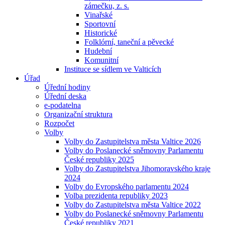
zámečku, z. s.
Vinařské
Sportovní
Historické
Folklórní, taneční a pěvecké
Hudební
Komunitní
Instituce se sídlem ve Valticích
Úřad
Úřední hodiny
Úřední deska
e-podatelna
Organizační struktura
Rozpočet
Volby
Volby do Zastupitelstva města Valtice 2026
Volby do Poslanecké sněmovny Parlamentu
České republiky 2025
Volby do Zastupitelstva Jihomoravského kraje
2024
Volby do Evropského parlamentu 2024
Volba prezidenta republiky 2023
Volby do Zastupitelstva města Valtice 2022
Volby do Poslanecké sněmovny Parlamentu
České republiky 2021