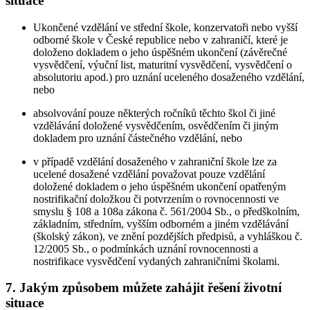
situace
Ukončené vzdělání ve střední škole, konzervatoři nebo vyšší
odborné škole v České republice nebo v zahraničí, které je
doloženo dokladem o jeho úspěšném ukončení (závěrečné
vysvědčení, výuční list, maturitní vysvědčení, vysvědčení o
absolutoriu apod.) pro uznání uceleného dosaženého vzdělání,
nebo
absolvování pouze některých ročníků těchto škol či jiné
vzdělávání doložené vysvědčením, osvědčením či jiným
dokladem pro uznání částečného vzdělání, nebo
v případě vzdělání dosaženého v zahraniční škole lze za
ucelené dosažené vzdělání považovat pouze vzdělání
doložené dokladem o jeho úspěšném ukončení opatřeným
nostrifikační doložkou či potvrzením o rovnocennosti ve
smyslu § 108 a 108a zákona č. 561/2004 Sb., o předškolním,
základním, středním, vyšším odborném a jiném vzdělávání
(školský zákon), ve znění pozdějších předpisů, a vyhláškou č.
12/2005 Sb., o podmínkách uznání rovnocennosti a
nostrifikace vysvědčení vydaných zahraničními školami.
7. Jakým způsobem můžete zahájit řešení životní
situace