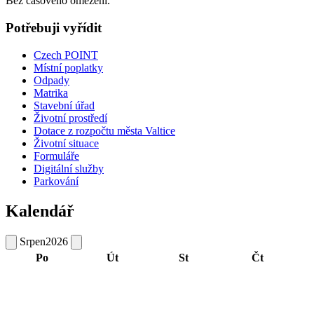
Bez časového omezení.
Potřebuji vyřídit
Czech POINT
Místní poplatky
Odpady
Matrika
Stavební úřad
Životní prostředí
Dotace z rozpočtu města Valtice
Životní situace
Formuláře
Digitální služby
Parkování
Kalendář
Srpen
2026
Po
Út
St
Čt