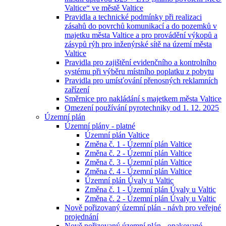
Valtice“ ve městě Valtice
Pravidla a technické podmínky při realizaci
zásahů do povrchů komunikací a do pozemků v
majetku města Valtice a pro provádění výkopů a
zásypů rýh pro inženýrské sítě na území města
Valtice
Pravidla pro zajištění evidenčního a kontrolního
systému při výběru místního poplatku z pobytu
Pravidla pro umísťování přenosných reklamních
zařízení
Směrnice pro nakládání s majetkem města Valtice
Omezení používání pyrotechniky od 1. 12. 2025
Územní plán
Územní plány - platné
Územní plán Valtice
Změna č. 1 - Územní plán Valtice
Změna č. 2 - Územní plán Valtice
Změna č. 3 - Územní plán Valtice
Změna č. 4 - Územní plán Valtice
Územní plán Úvaly u Valtic
Změna č. 1 - Územní plán Úvaly u Valtic
Změna č. 2 - Územní plán Úvaly u Valtic
Nově pořizovaný územní plán - návh pro veřejné
projednání
Nově pořizovaný územní plán - opakované