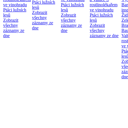
Ptáci lužních
ve vinohradu
Ptáci lužních
rostlinolékařem
Bar
lesů
Ptáci lužních
lesů
ve vinohradu
ins
Zobrazit
lesů
Zobrazit
Ptáci lužních
Žid
všechny
Zobrazit
všechny
lesů
Zel
záznamy ze
všechny
záznamy ze
Zobrazit
Bra
dne
záznamy ze
dne
všechny
Bau
dne
záznamy ze dne
Val
ros
ve 
Ptá
les
Zob
vše
záz
dne