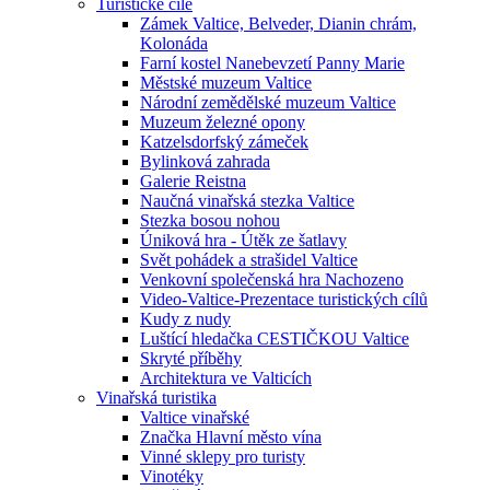
Turistické cíle
Zámek Valtice, Belveder, Dianin chrám,
Kolonáda
Farní kostel Nanebevzetí Panny Marie
Městské muzeum Valtice
Národní zemědělské muzeum Valtice
Muzeum železné opony
Katzelsdorfský zámeček
Bylinková zahrada
Galerie Reistna
Naučná vinařská stezka Valtice
Stezka bosou nohou
Úniková hra - Útěk ze šatlavy
Svět pohádek a strašidel Valtice
Venkovní společenská hra Nachozeno
Video-Valtice-Prezentace turistických cílů
Kudy z nudy
Luštící hledačka CESTIČKOU Valtice
Skryté příběhy
Architektura ve Valticích
Vinařská turistika
Valtice vinařské
Značka Hlavní město vína
Vinné sklepy pro turisty
Vinotéky