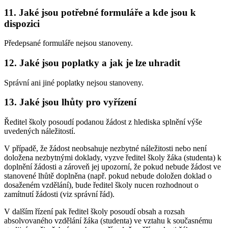
11. Jaké jsou potřebné formuláře a kde jsou k
dispozici
Předepsané formuláře nejsou stanoveny.
12. Jaké jsou poplatky a jak je lze uhradit
Správní ani jiné poplatky nejsou stanoveny.
13. Jaké jsou lhůty pro vyřízení
Ředitel školy posoudí podanou žádost z hlediska splnění výše
uvedených náležitostí.
V případě, že žádost neobsahuje nezbytné náležitosti nebo není
doložena nezbytnými doklady, vyzve ředitel školy žáka (studenta) k
doplnění žádosti a zároveň jej upozorní, že pokud nebude žádost ve
stanovené lhůtě doplněna (např. pokud nebude doložen doklad o
dosaženém vzdělání), bude ředitel školy nucen rozhodnout o
zamítnutí žádosti (viz správní řád).
V dalším řízení pak ředitel školy posoudí obsah a rozsah
absolvovaného vzdělání žáka (studenta) ve vztahu k současnému