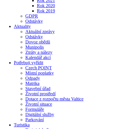
Rok 2021
Rok 2020
Rok 2019
GDPR
Odstávky
Aktuality
Aktuální zprávy
Odstávky
Dovoz obědů
Munipolis
Ztráty a nálezy
Kalendář akcí
Potřebuji vyřídit
Czech POINT
Místní poplatky
Odpady
Matrika
Stavební úřad
Životní prostředí
Dotace z rozpočtu města Valtice
Životní situace
Formuláře
Digitální služby
Parkování
Turistika