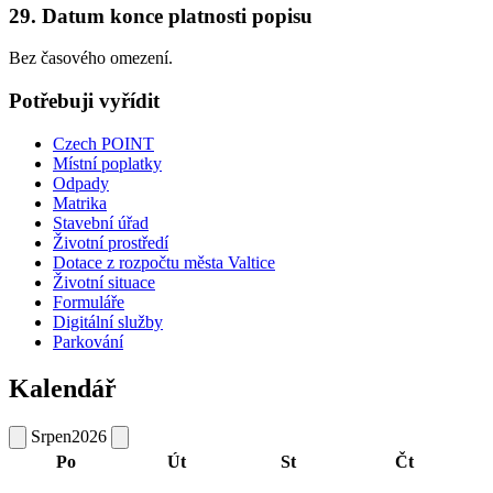
29. Datum konce platnosti popisu
Bez časového omezení.
Potřebuji vyřídit
Czech POINT
Místní poplatky
Odpady
Matrika
Stavební úřad
Životní prostředí
Dotace z rozpočtu města Valtice
Životní situace
Formuláře
Digitální služby
Parkování
Kalendář
Srpen
2026
Po
Út
St
Čt