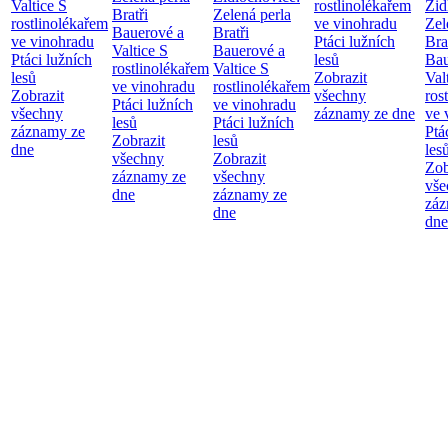
Valtice
S
rostlinolékařem
Žid
Bratři
Zelená perla
rostlinolékařem
ve vinohradu
Zel
Bauerové a
Bratři
ve vinohradu
Ptáci lužních
Bra
Valtice
S
Bauerové a
Ptáci lužních
lesů
Bau
rostlinolékařem
Valtice
S
lesů
Zobrazit
Val
ve vinohradu
rostlinolékařem
Zobrazit
všechny
ros
Ptáci lužních
ve vinohradu
všechny
záznamy ze dne
ve 
lesů
Ptáci lužních
záznamy ze
Ptá
Zobrazit
lesů
dne
les
všechny
Zobrazit
Zob
záznamy ze
všechny
vše
dne
záznamy ze
záz
dne
dne