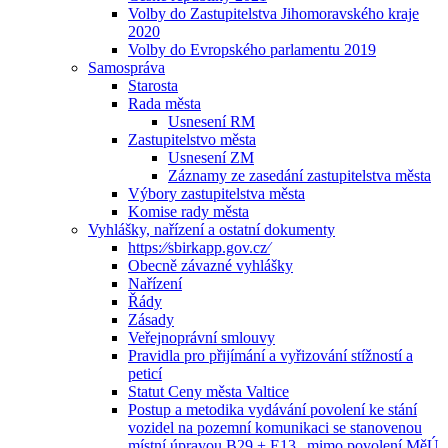
Volby do Zastupitelstva Jihomoravského kraje
2020
Volby do Evropského parlamentu 2019
Samospráva
Starosta
Rada města
Usnesení RM
Zastupitelstvo města
Usnesení ZM
Záznamy ze zasedání zastupitelstva města
Výbory zastupitelstva města
Komise rady města
Vyhlášky, nařízení a ostatní dokumenty
https:⁄⁄sbirkapp.gov.cz⁄
Obecně závazné vyhlášky
Nařízení
Řády
Zásady
Veřejnoprávní smlouvy
Pravidla pro přijímání a vyřizování stížností a
peticí
Statut Ceny města Valtice
Postup a metodika vydávání povolení ke stání
vozidel na pozemní komunikaci se stanovenou
místní úpravou B29 + E13 „mimo povolení MěÚ