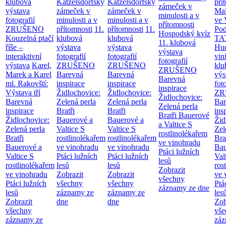
klubová
Katzelsdorfský
Katzelsdorfský
pří
zámeček v
výstava
zámeček v
zámeček v
Mal
minulosti a v
fotografií
minulosti a v
minulosti a v
ve 
přítomnosti
ZRUŠENO
přítomnosti
11.
přítomnosti
11.
Po
Hospodský kvíz
Kouzelná ptačí
klubová
klubová
TA
11. klubová
říše –
výstava
výstava
Hu
výstava
interaktivní
fotografií
fotografií
vin
fotografií
výstava
Karel,
ZRUŠENO
ZRUŠENO
klu
ZRUŠENO
Marek a Karel
Barevná
Barevná
výs
Barevná
ml. Rakovští:
inspirace
inspirace
fot
inspirace
Výstava tří
Židlochovice:
Židlochovice:
ZR
Židlochovice:
Barevná
Zelená perla
Zelená perla
Bar
Zelená perla
inspirace
Bratři
Bratři
ins
Bratři Bauerové
Židlochovice:
Bauerové a
Bauerové a
Žid
a Valtice
S
Zelená perla
Valtice
S
Valtice
S
Zel
rostlinolékařem
Bratři
rostlinolékařem
rostlinolékařem
Bra
ve vinohradu
Bauerové a
ve vinohradu
ve vinohradu
Bau
Ptáci lužních
Valtice
S
Ptáci lužních
Ptáci lužních
Val
lesů
rostlinolékařem
lesů
lesů
ros
Zobrazit
ve vinohradu
Zobrazit
Zobrazit
ve 
všechny
Ptáci lužních
všechny
všechny
Ptá
záznamy ze dne
lesů
záznamy ze
záznamy ze
les
Zobrazit
dne
dne
Zob
všechny
vše
záznamy ze
záz