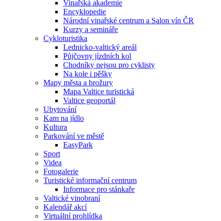
Vinařská akademie
Encyklopedie
Národní vinařské centrum a Salon vín ČR
Kurzy a semináře
Cykloturistika
Lednicko-valtický areál
Půjčovny jízdních kol
Chodníky nejsou pro cyklisty
Na kole i pěšky
Mapy města a brožury
Mapa Valtice turistická
Valtice geoportál
Ubytování
Kam na jídlo
Kultura
Parkování ve městě
EasyPark
Sport
Videa
Fotogalerie
Turistické informační centrum
Informace pro stánkaře
Valtické vinobraní
Kalendář akcí
Virtuální prohlídka