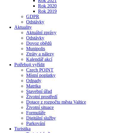
Rok 2021
Rok 2020
Rok 2019
GDPR
Odstávky
Aktuality
Aktuální zprávy
Odstávky
Dovoz obědů
Munipolis
Ztráty a nálezy
Kalendář akcí
Potřebuji vyřídit
Czech POINT
Místní poplatky
Odpady
Matrika
Stavební úřad
Životní prostředí
Dotace z rozpočtu města Valtice
Životní situace
Formuláře
Digitální služby
Parkování
Turistika