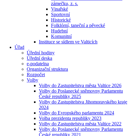
zámečku, z. s.
Vinařské
Sportovní
Historické
Folklórní, taneční a pěvecké
Hudební
Komunitní
Instituce se sídlem ve Valticích
Úřad
Úřední hodiny
Úřední deska
e-podatelna
Organizační struktura
Rozpočet
Volby
Volby do Zastupitelstva města Valtice 2026
Volby do Poslanecké sněmovny Parlamentu
České republiky 2025
Volby do Zastupitelstva Jihomoravského kraje
2024
Volby do Evropského parlamentu 2024
Volba prezidenta republiky 2023
Volby do Zastupitelstva města Valtice 2022
Volby do Poslanecké sněmovny Parlamentu
České republiky 2021