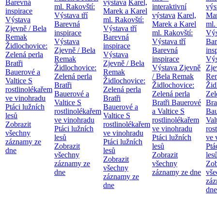
Barevná
výstava
Karel,
ml. Rakovští:
interaktivní
výs
inspirace
Marek a Karel
Výstava tří
výstava
Karel,
Mar
Výstava
ml. Rakovští:
Barevná
Marek a Karel
ml.
Zjevně / Bela
Výstava tří
inspirace
ml. Rakovští:
Výs
Remak
Barevná
Výstava
Výstava tří
Bar
Židlochovice:
inspirace
Zjevně / Bela
Barevná
ins
Zelená perla
Výstava
Remak
inspirace
Výs
Bratři
Zjevně / Bela
Židlochovice:
Výstava Zjevně
Zje
Bauerové a
Remak
Zelená perla
/ Bela Remak
Re
Valtice
S
Židlochovice:
Bratři
Židlochovice:
Žid
rostlinolékařem
Zelená perla
Bauerové a
Zelená perla
Zel
ve vinohradu
Bratři
Valtice
S
Bratři Bauerové
Bra
Ptáci lužních
Bauerové a
rostlinolékařem
a Valtice
S
Bau
lesů
Valtice
S
ve vinohradu
rostlinolékařem
Val
Zobrazit
rostlinolékařem
Ptáci lužních
ve vinohradu
ros
všechny
ve vinohradu
lesů
Ptáci lužních
ve 
záznamy ze
Ptáci lužních
Zobrazit
lesů
Ptá
dne
lesů
všechny
Zobrazit
les
Zobrazit
záznamy ze
všechny
Zob
všechny
dne
záznamy ze dne
vše
záznamy ze
záz
dne
dne