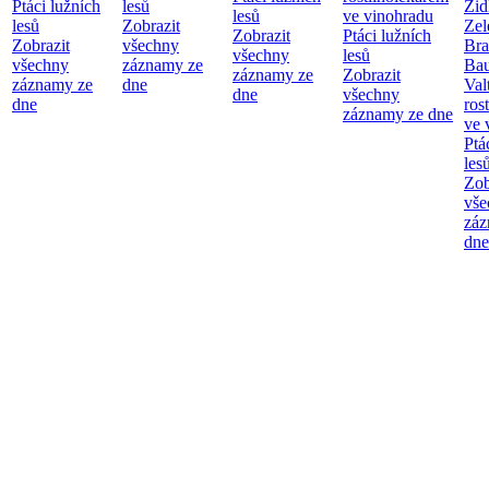
Ptáci lužních
lesů
Žid
lesů
ve vinohradu
lesů
Zobrazit
Zel
Zobrazit
Ptáci lužních
Zobrazit
všechny
Bra
všechny
lesů
všechny
záznamy ze
Bau
záznamy ze
Zobrazit
záznamy ze
dne
Val
dne
všechny
dne
ros
záznamy ze dne
ve 
Ptá
les
Zob
vše
záz
dne