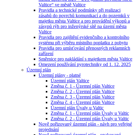
Valtice“ ve městě Valtice
Pravidla a technické podmínky při realizaci
zásahů do povrchů komunikací a do pozemků v
majetku města Valtice a pro provádění výkopů a
zásypů rýh pro inženýrské sítě na území města
Valtice
Pravidla pro zajištění evidenčního a kontrolního
systému při výběru místního poplatku z pobytu
Pravidla pro umísťování přenosných reklamních
zařízení
Směrnice pro nakládání s majetkem města Valtice
Omezení používání pyrotechniky od 1. 12. 2025
Územní plán
Územní plány - platné
Územní plán Valtice
Změna č. 1 - Územní plán Valtice
Změna č. 2 - Územní plán Valtice
Změna č. 3 - Územní plán Valtice
Změna č. 4 - Územní plán Valtice
Územní plán Úvaly u Valtic
Změna č. 1 - Územní plán Úvaly u Valtic
Změna č. 2 - Územní plán Úvaly u Valtic
Nově pořizovaný územní plán - návh pro veřejné
projednání
Nově pořizovaný územní plán - opakované