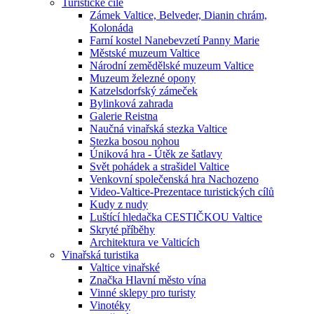
Turistické cíle
Zámek Valtice, Belveder, Dianin chrám,
Kolonáda
Farní kostel Nanebevzetí Panny Marie
Městské muzeum Valtice
Národní zemědělské muzeum Valtice
Muzeum železné opony
Katzelsdorfský zámeček
Bylinková zahrada
Galerie Reistna
Naučná vinařská stezka Valtice
Stezka bosou nohou
Úniková hra - Útěk ze šatlavy
Svět pohádek a strašidel Valtice
Venkovní společenská hra Nachozeno
Video-Valtice-Prezentace turistických cílů
Kudy z nudy
Luštící hledačka CESTIČKOU Valtice
Skryté příběhy
Architektura ve Valticích
Vinařská turistika
Valtice vinařské
Značka Hlavní město vína
Vinné sklepy pro turisty
Vinotéky