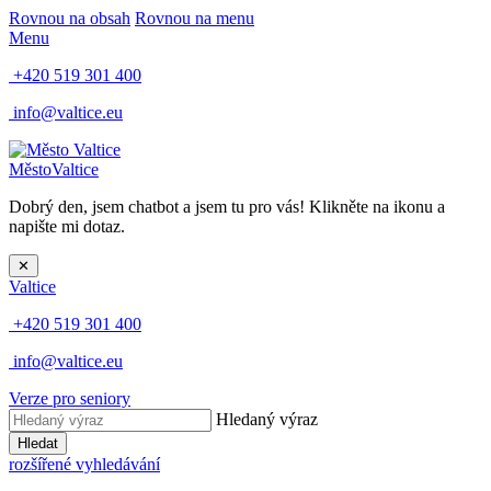
Rovnou na obsah
Rovnou na menu
Menu
+420 519 301 400
info@valtice.eu
Město
Valtice
Dobrý den, jsem chatbot a jsem tu pro vás! Klikněte na ikonu a
napište mi dotaz.
✕
Valtice
+420 519 301 400
info@valtice.eu
Verze pro seniory
Hledaný výraz
Hledat
rozšířené vyhledávání