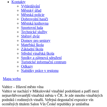
Kontakty
Vyhledávání
Městský úřad
Městská policie
Dobrovolní hasiči
Městská knihovna
Sportovní hala
Technické služby
Sběrný dvůr
Domov pro seniory
Mateřská škola
Základní škola
Střední vinařská škola
Spolky a zájmová sdružení
Turistické informační centrum
Odkazy
Nabídky práce v regionu
Mapa webu
Valtice – Hlavní město vína
Valtice se nachází v Mikulovské vinařské podoblasti a patří mezi
nejnavštěvovanější vinařská města v ČR. Je zde mnoho vinařských
podniků i rodinných vinařů. Veřejná degustační expozice vín
oceněných titulem Salon Vín České republiky je umístěna