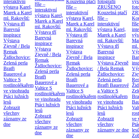
interaktivní
Kouzelná ptačí
fotografií
výs
říše –
výstava
Karel,
říše –
ZRUŠENO
fot
interaktivní
Marek a Karel
interaktivní
Kouzelná ptačí
ZR
výstava
Karel,
ml. Rakovští:
výstava
Karel,
říše –
Kou
Marek a Karel
Výstava tří
Marek a Karel
interaktivní
říše
ml. Rakovští:
Barevná
ml. Rakovští:
výstava
Karel,
int
Výstava tří
inspirace
Výstava tří
Marek a Karel
výs
Barevná
Výstava
Barevná
ml. Rakovští:
Mar
inspirace
Zjevně / Bela
inspirace
Výstava tří
ml.
Výstava
Remak
Výstava
Barevná
Výs
Zjevně / Bela
Židlochovice:
Zjevně / Bela
inspirace
Bar
Remak
Zelená perla
Remak
Výstava Zjevně
ins
Židlochovice:
Bratři
Židlochovice:
/ Bela Remak
Výs
Zelená perla
Bauerové a
Zelená perla
Židlochovice:
Zje
Bratři
Valtice
S
Bratři
Zelená perla
Re
Bauerové a
rostlinolékařem
Bauerové a
Bratři Bauerové
Žid
Valtice
S
ve vinohradu
Valtice
S
a Valtice
S
Zel
rostlinolékařem
Ptáci lužních
rostlinolékařem
rostlinolékařem
Bra
ve vinohradu
lesů
ve vinohradu
ve vinohradu
Bau
Ptáci lužních
Zobrazit
Ptáci lužních
Ptáci lužních
Val
lesů
všechny
lesů
lesů
ros
Zobrazit
záznamy ze
Zobrazit
Zobrazit
ve 
všechny
dne
všechny
všechny
Ptá
záznamy ze
záznamy ze
záznamy ze dne
les
dne
dne
Zob