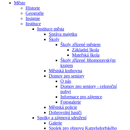
Město
Historie
Geografie
Insignie
Instituce
Instituce města
Správa majetku
Školy
Školy zřízené městem
Základní škola
Mateřská škola
Školy zřízené Jihomoravským
krajem
Městská knihovna
Domov pro seniory
O nás
Domov pro seniory - celoroční
pobyt
Informace pro zájemce
Fotogalerie
Městská policie
Dobrovolní hasiči
Spolky a zájmová sdružení
Galerie
Spolek pro obnovu Katzelsdorfského