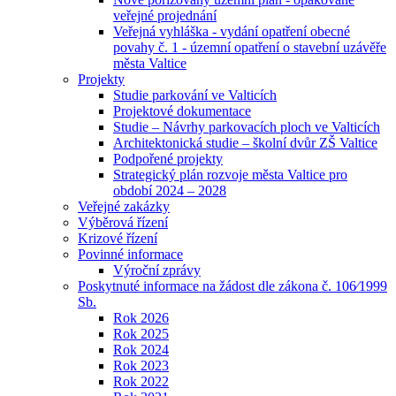
veřejné projednání
Veřejná vyhláška - vydání opatření obecné
povahy č. 1 - územní opatření o stavební uzávěře
města Valtice
Projekty
Studie parkování ve Valticích
Projektové dokumentace
Studie – Návrhy parkovacích ploch ve Valticích
Architektonická studie – školní dvůr ZŠ Valtice
Podpořené projekty
Strategický plán rozvoje města Valtice pro
období 2024 – 2028
Veřejné zakázky
Výběrová řízení
Krizové řízení
Povinné informace
Výroční zprávy
Poskytnuté informace na žádost dle zákona č. 106⁄1999
Sb.
Rok 2026
Rok 2025
Rok 2024
Rok 2023
Rok 2022