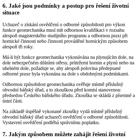
6. Jaké jsou podmínky a postup pro řešení životní
situace
Uchazeč o získání osvědčení o odborné způsobilosti pro výkon
funkce geomechanika musí mít odbornou kvalifikaci v rozsahu
alespoň magisterského studijního programu a odbornou praxi při
hornické činnosti nebo činnosti prováděné hornickým způsobem
alespoň tři roky.
Má-li být funkce geomechanika vykonávána na plynujícím dole, na
dole nebezpečném důlními otřesy, průtržemi hornin a plynů nebo na
uhelném dole, požaduje se, aby alespoň polovina předepsané
odborné praxe byla vykonána na dole s obdobnými podmínkami.
Odbornou způsobilost geomechanika ověřuje místně příslušný
obvodní báňský úřad, a to zkouškou před komisí stanovenou
předsedou Českého báňského úřadu. Zkouška se skládá z písemné a
ústní části.
Na základě úspěšně vykonané zkoušky vydá místně příslušný
obvodní báňský úřad uchazeči osvědčení o odborné způsobilosti.
Vystavení osvědčení podléhá správnímu poplatku.
7. Jakým způsobem můžete zahájit řešení životní