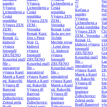
27
Ver
papriky
Výstava:
Lichtenštejni a
11
Re
Výstava:
Lichtenštejni a
Česká
Rajčata a
Prá
Lichtenštejni a
Česká
republika
papriky
več
Česká
republika
Výstava ZEN
Výstava:
cim
republika
Výstava ZEN
ZEM -
Lichtenštejni a
Val
Výstava ZEN
ZEM -
Veronika
Česká republika
Po
ZEM -
Veronika
Remak
Letní
Výstava ZEN
Č
Veronika
Remak
Kurz:
škola pro psy
ZEM - Veronika
– H
Remak
11.
Den s Pinot
Techtle
Remak
11.
vin
klubová
Noir
11.
Mechtle revue
klubová výstava
LO
výstava
klubová
- Letní show
fotografií
ST
fotografií
výstava
11. klubová
ZRUŠENO
Gr
ZRUŠENO
fotografií
výstava
Kouzelná ptačí
Mor
Kouzelná ptačí
ZRUŠENO
fotografií
říše –
Lad
říše –
Kouzelná ptačí
ZRUŠENO
interaktivní
Pav
interaktivní
říše –
Kouzelná ptačí
výstava
Karel,
ZR
výstava
Karel,
interaktivní
říše –
Marek a Karel
11.
Marek a Karel
výstava
Karel,
interaktivní
ml. Rakovští:
výs
ml. Rakovští:
Marek a Karel
výstava
Karel,
Výstava tří
fot
Výstava tří
ml. Rakovští:
Marek a Karel
Barevná
ZR
Barevná
Výstava tří
ml. Rakovští:
inspirace
Kou
inspirace
Barevná
Výstava tří
Židlochovice:
říše
Židlochovice:
inspirace
Barevná
Zelená perla
int
Zelená perla
Židlochovice:
inspirace
Bratři Bauerové
výs
Bratři
Zelená perla
Židlochovice: