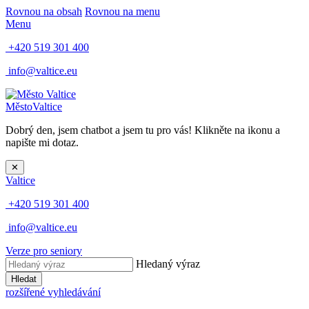
Rovnou na obsah
Rovnou na menu
Menu
+420 519 301 400
info@valtice.eu
Město
Valtice
Dobrý den, jsem chatbot a jsem tu pro vás! Klikněte na ikonu a
napište mi dotaz.
✕
Valtice
+420 519 301 400
info@valtice.eu
Verze pro seniory
Hledaný výraz
Hledat
rozšířené vyhledávání