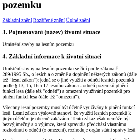
pozemku
Základní znění
Rozšířené znění
Úplné znění
3. Pojmenování (název) životní situace
Umístění stavby na lesním pozemku
4. Základní informace k životní situaci
Umístění stavby na lesním pozemku se řídí podle zákona č.
289/1995 Sb., o lesích a o změně a doplnění některých zákonů (dále
též "lesní zákon"); jedná se o jiné využití a odnětí lesních pozemků
podle § 13, 15, 16 a 17 lesního zákona - odnětí pozemků plnění
funkcí lesa (dále též "odnětí") a omezení využívání pozemků pro
plnění funkcí lesa (dále též "omezení").
Všechny lesní pozemky musí být účelně využívány k plnění funkcí
lesů. Lesní zákon výslovně stanoví, že využití lesních pozemků k
jiným účelům je obecně zakázáno. Tento zákaz však nemůže být
bezvýjimečný a o výjimce, která zpravidla předchází vlastnímu
rozhodnutí o odnětí (o omezení), rozhoduje orgán státní správy lesů.