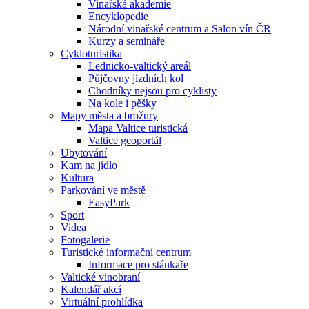
Vinařská akademie
Encyklopedie
Národní vinařské centrum a Salon vín ČR
Kurzy a semináře
Cykloturistika
Lednicko-valtický areál
Půjčovny jízdních kol
Chodníky nejsou pro cyklisty
Na kole i pěšky
Mapy města a brožury
Mapa Valtice turistická
Valtice geoportál
Ubytování
Kam na jídlo
Kultura
Parkování ve městě
EasyPark
Sport
Videa
Fotogalerie
Turistické informační centrum
Informace pro stánkaře
Valtické vinobraní
Kalendář akcí
Virtuální prohlídka