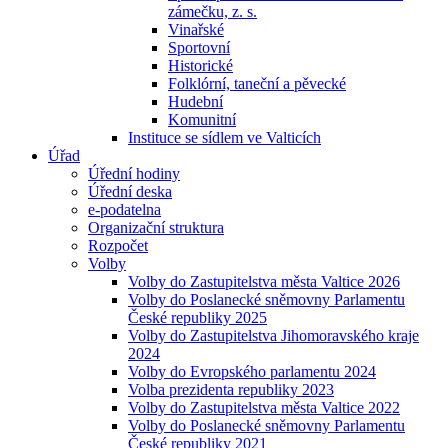
zámečku, z. s.
Vinařské
Sportovní
Historické
Folklórní, taneční a pěvecké
Hudební
Komunitní
Instituce se sídlem ve Valticích
Úřad
Úřední hodiny
Úřední deska
e-podatelna
Organizační struktura
Rozpočet
Volby
Volby do Zastupitelstva města Valtice 2026
Volby do Poslanecké sněmovny Parlamentu
České republiky 2025
Volby do Zastupitelstva Jihomoravského kraje
2024
Volby do Evropského parlamentu 2024
Volba prezidenta republiky 2023
Volby do Zastupitelstva města Valtice 2022
Volby do Poslanecké sněmovny Parlamentu
České republiky 2021