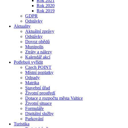
Rok 2021
Rok 2020
Rok 2019
GDPR
Odstávky
Aktuality
Aktuální zprávy
Odstávky
Dovoz obědů
Munipolis
Ztráty a nálezy
Kalendář akcí
Potřebuji vyřídit
Czech POINT
Místní poplatky
Odpady
Matrika
Stavební úřad
Životní prostředí
Dotace z rozpočtu města Valtice
Životní situace
Formuláře
Digitální služby
Parkování
Turistika