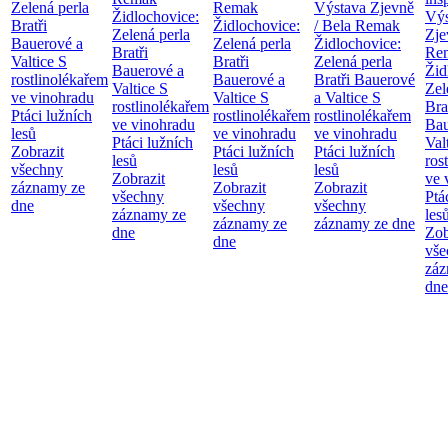
Zelená perla
Remak
Výstava Zjevně
Židlochovice:
Výs
Bratři
Židlochovice:
/ Bela Remak
Zelená perla
Zje
Bauerové a
Zelená perla
Židlochovice:
Bratři
Re
Valtice
S
Bratři
Zelená perla
Bauerové a
Žid
rostlinolékařem
Bauerové a
Bratři Bauerové
Valtice
S
Zel
ve vinohradu
Valtice
S
a Valtice
S
rostlinolékařem
Bra
Ptáci lužních
rostlinolékařem
rostlinolékařem
ve vinohradu
Bau
lesů
ve vinohradu
ve vinohradu
Ptáci lužních
Val
Zobrazit
Ptáci lužních
Ptáci lužních
lesů
ros
všechny
lesů
lesů
Zobrazit
ve 
záznamy ze
Zobrazit
Zobrazit
všechny
Ptá
dne
všechny
všechny
záznamy ze
les
záznamy ze
záznamy ze dne
dne
Zob
dne
vše
záz
dne