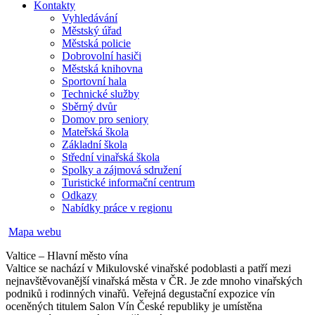
Kontakty
Vyhledávání
Městský úřad
Městská policie
Dobrovolní hasiči
Městská knihovna
Sportovní hala
Technické služby
Sběrný dvůr
Domov pro seniory
Mateřská škola
Základní škola
Střední vinařská škola
Spolky a zájmová sdružení
Turistické informační centrum
Odkazy
Nabídky práce v regionu
Mapa webu
Valtice – Hlavní město vína
Valtice se nachází v Mikulovské vinařské podoblasti a patří mezi
nejnavštěvovanější vinařská města v ČR. Je zde mnoho vinařských
podniků i rodinných vinařů. Veřejná degustační expozice vín
oceněných titulem Salon Vín České republiky je umístěna