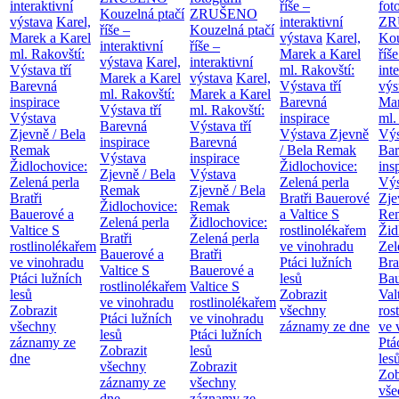
interaktivní
říše –
fot
Kouzelná ptačí
ZRUŠENO
výstava
Karel,
interaktivní
ZR
říše –
Kouzelná ptačí
Marek a Karel
výstava
Karel,
Kou
interaktivní
říše –
ml. Rakovští:
Marek a Karel
říše
výstava
Karel,
interaktivní
Výstava tří
ml. Rakovští:
int
Marek a Karel
výstava
Karel,
Barevná
Výstava tří
výs
ml. Rakovští:
Marek a Karel
inspirace
Barevná
Mar
Výstava tří
ml. Rakovští:
Výstava
inspirace
ml.
Barevná
Výstava tří
Zjevně / Bela
Výstava Zjevně
Výs
inspirace
Barevná
Remak
/ Bela Remak
Bar
Výstava
inspirace
Židlochovice:
Židlochovice:
ins
Zjevně / Bela
Výstava
Zelená perla
Zelená perla
Výs
Remak
Zjevně / Bela
Bratři
Bratři Bauerové
Zje
Židlochovice:
Remak
Bauerové a
a Valtice
S
Re
Zelená perla
Židlochovice:
Valtice
S
rostlinolékařem
Žid
Bratři
Zelená perla
rostlinolékařem
ve vinohradu
Zel
Bauerové a
Bratři
ve vinohradu
Ptáci lužních
Bra
Valtice
S
Bauerové a
Ptáci lužních
lesů
Bau
rostlinolékařem
Valtice
S
lesů
Zobrazit
Val
ve vinohradu
rostlinolékařem
Zobrazit
všechny
ros
Ptáci lužních
ve vinohradu
všechny
záznamy ze dne
ve 
lesů
Ptáci lužních
záznamy ze
Ptá
Zobrazit
lesů
dne
les
všechny
Zobrazit
Zob
záznamy ze
všechny
vše
dne
záznamy ze