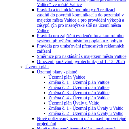
Valtice“ ve městě Valtice
Pravidla a technické podmínky při realizaci
zásahů do povrchů komunikací a do pozemků v
majetku města Valtice a pro provádění výkopů a
zásypů rýh pro inženýrské sítě na území města
Valtice
Pravidla pro zajištění evidenčního a kontrolního
systému při výběru místního poplatku z pobytu
Pravidla pro umísťování přenosných reklamních
zařízení
Směrnice pro nakládání s majetkem města Valtice
Omezení používání pyrotechniky od 1. 12. 2025
Územní plán
Územní plány - platné
Územní plán Valtice
Změna č. 1 - Územní plán Valtice
Změna č. 2 - Územní plán Valtice
Změna č. 3 - Územní plán Valtice
Změna č. 4 - Územní plán Valtice
Územní plán Úvaly u Valtic
Změna č. 1 - Územní plán Úvaly u Valtic
Změna č. 2 - Územní plán Úvaly u Valtic
Nově pořizovaný územní plán - návh pro veřejné
projednání
Nově pořizovaný územní plán - opakované