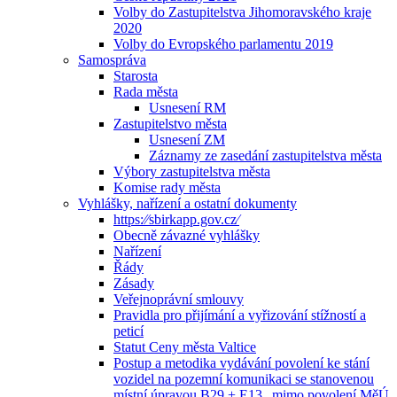
Volby do Zastupitelstva Jihomoravského kraje
2020
Volby do Evropského parlamentu 2019
Samospráva
Starosta
Rada města
Usnesení RM
Zastupitelstvo města
Usnesení ZM
Záznamy ze zasedání zastupitelstva města
Výbory zastupitelstva města
Komise rady města
Vyhlášky, nařízení a ostatní dokumenty
https:⁄⁄sbirkapp.gov.cz⁄
Obecně závazné vyhlášky
Nařízení
Řády
Zásady
Veřejnoprávní smlouvy
Pravidla pro přijímání a vyřizování stížností a
peticí
Statut Ceny města Valtice
Postup a metodika vydávání povolení ke stání
vozidel na pozemní komunikaci se stanovenou
místní úpravou B29 + E13 „mimo povolení MěÚ