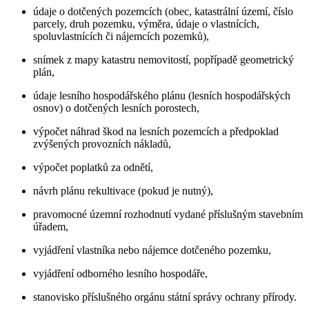
údaje o dotčených pozemcích (obec, katastrální území, číslo
parcely, druh pozemku, výměra, údaje o vlastnících,
spoluvlastnících či nájemcích pozemků),
snímek z mapy katastru nemovitostí, popřípadě geometrický
plán,
údaje lesního hospodářského plánu (lesních hospodářských
osnov) o dotčených lesních porostech,
výpočet náhrad škod na lesních pozemcích a předpoklad
zvýšených provozních nákladů,
výpočet poplatků za odnětí,
návrh plánu rekultivace (pokud je nutný),
pravomocné územní rozhodnutí vydané příslušným stavebním
úřadem,
vyjádření vlastníka nebo nájemce dotčeného pozemku,
vyjádření odborného lesního hospodáře,
stanovisko příslušného orgánu státní správy ochrany přírody.