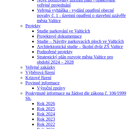
veřejné projednání
Veřejná vyhláška - vydání opatření obecné
povahy č. 1 - územní opatření o stavební uzávěře
města Valtice
Projekty
Studie parkování ve Valticích
Projektové dokumentace
Studie – Návrhy parkovacích ploch ve Valticích
Architektonická studie – školní dvůr ZŠ Valtice
Podpořené projekty
Strategický plán rozvoje města Valtice pro
období 2024 – 2028
Veřejné zakázky
Výběrová řízení
Krizové řízení
Povinné informace
Výroční zprávy
Poskytnuté informace na žádost dle zákona č. 106⁄1999
Sb.
Rok 2026
Rok 2025
Rok 2024
Rok 2023
Rok 2022