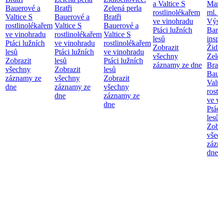
a Valtice
S
Mar
Bauerové a
Bratři
Zelená perla
rostlinolékařem
ml.
Valtice
S
Bauerové a
Bratři
ve vinohradu
Výs
rostlinolékařem
Valtice
S
Bauerové a
Ptáci lužních
Bar
ve vinohradu
rostlinolékařem
Valtice
S
lesů
ins
Ptáci lužních
ve vinohradu
rostlinolékařem
Zobrazit
Žid
lesů
Ptáci lužních
ve vinohradu
všechny
Zel
Zobrazit
lesů
Ptáci lužních
záznamy ze dne
Bra
všechny
Zobrazit
lesů
Bau
záznamy ze
všechny
Zobrazit
Val
dne
záznamy ze
všechny
ros
dne
záznamy ze
ve 
dne
Ptá
les
Zob
vše
záz
dne