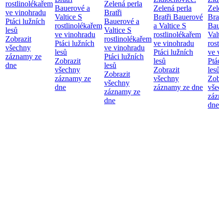
rostlinolékařem
Zelená perla
Bauerové a
Zelená perla
Zel
ve vinohradu
Bratři
Valtice
S
Bratři Bauerové
Bra
Ptáci lužních
Bauerové a
rostlinolékařem
a Valtice
S
Bau
lesů
Valtice
S
ve vinohradu
rostlinolékařem
Val
Zobrazit
rostlinolékařem
Ptáci lužních
ve vinohradu
ros
všechny
ve vinohradu
lesů
Ptáci lužních
ve 
záznamy ze
Ptáci lužních
Zobrazit
lesů
Ptá
dne
lesů
všechny
Zobrazit
les
Zobrazit
záznamy ze
všechny
Zob
všechny
dne
záznamy ze dne
vše
záznamy ze
záz
dne
dne