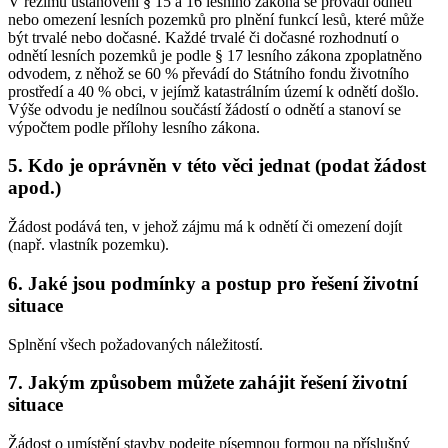
V režimu ustanovení § 15 a 16 lesního zákona se provádí odnětí
nebo omezení lesních pozemků pro plnění funkcí lesů, které může
být trvalé nebo dočasné. Každé trvalé či dočasné rozhodnutí o
odnětí lesních pozemků je podle § 17 lesního zákona zpoplatněno
odvodem, z něhož se 60 % převádí do Státního fondu životního
prostředí a 40 % obci, v jejímž katastrálním území k odnětí došlo.
Výše odvodu je nedílnou součástí žádostí o odnětí a stanoví se
výpočtem podle přílohy lesního zákona.
5. Kdo je oprávněn v této věci jednat (podat žádost
apod.)
Žádost podává ten, v jehož zájmu má k odnětí či omezení dojít
(např. vlastník pozemku).
6. Jaké jsou podmínky a postup pro řešení životní
situace
Splnění všech požadovaných náležitostí.
7. Jakým způsobem můžete zahájit řešení životní
situace
Žádost o umístění stavby podejte písemnou formou na příslušný