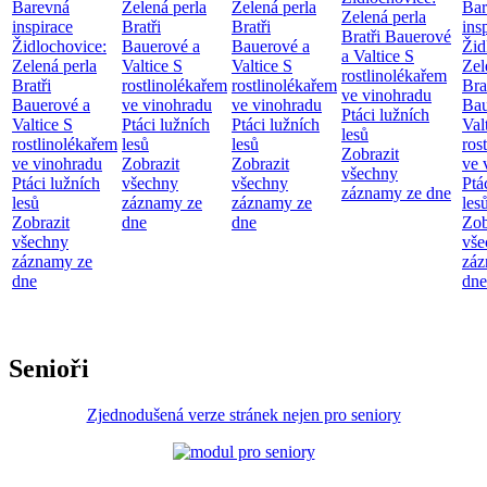
Barevná
Zelená perla
Zelená perla
Bar
Zelená perla
inspirace
Bratři
Bratři
ins
Bratři Bauerové
Židlochovice:
Bauerové a
Bauerové a
Žid
a Valtice
S
Zelená perla
Valtice
S
Valtice
S
Zel
rostlinolékařem
Bratři
rostlinolékařem
rostlinolékařem
Bra
ve vinohradu
Bauerové a
ve vinohradu
ve vinohradu
Bau
Ptáci lužních
Valtice
S
Ptáci lužních
Ptáci lužních
Val
lesů
rostlinolékařem
lesů
lesů
ros
Zobrazit
ve vinohradu
Zobrazit
Zobrazit
ve 
všechny
Ptáci lužních
všechny
všechny
Ptá
záznamy ze dne
lesů
záznamy ze
záznamy ze
les
Zobrazit
dne
dne
Zob
všechny
vše
záznamy ze
záz
dne
dne
Senioři
Zjednodušená verze stránek nejen pro seniory