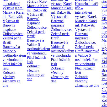
výstava
Karel,
sto
interaktivní
výstava
Karel,
Kouzelná ptačí
Marek a Karel
klu
výstava
Karel,
Marek a Karel
říše –
ml. Rakovští:
výs
Marek a Karel
ml. Rakovští:
interaktivní
Výstava tří
fot
ml. Rakovští:
Výstava tří
výstava
Karel,
Barevná
ZR
Výstava tří
Barevná
Marek a Karel
inspirace
Kou
Barevná
inspirace
ml. Rakovští:
Židlochovice:
říše
inspirace
Židlochovice:
Výstava tří
Zelená perla
int
Židlochovice:
Zelená perla
Barevná
Bratři
výs
Zelená perla
Bratři
inspirace
Bauerové a
Mar
Bratři
Bauerové a
Židlochovice:
Valtice
S
ml.
Bauerové a
Valtice
S
Zelená perla
rostlinolékařem
Výs
Valtice
S
rostlinolékařem
Bratři Bauerové
ve vinohradu
Bar
rostlinolékařem
ve vinohradu
a Valtice
S
Ptáci lužních
ins
ve vinohradu
Ptáci lužních
rostlinolékařem
lesů
Žid
Ptáci lužních
lesů
ve vinohradu
Zobrazit
Zel
lesů
Zobrazit
Ptáci lužních
všechny
Bra
Zobrazit
všechny
lesů
záznamy ze
Bau
všechny
záznamy ze
Zobrazit
dne
Val
záznamy ze
dne
všechny
ros
dne
záznamy ze dne
ve 
Ptá
les
Zob
vše