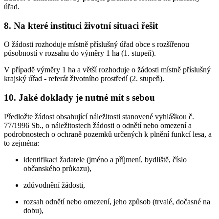
úřad.
8. Na které instituci životní situaci řešit
O žádosti rozhoduje místně příslušný úřad obce s rozšířenou
působností v rozsahu do výměry 1 ha (1. stupeň).
V případě výměry 1 ha a větší rozhoduje o žádosti místně příslušný
krajský úřad - referát životního prostředí (2. stupeň).
10. Jaké doklady je nutné mít s sebou
Předložte žádost obsahující náležitosti stanovené vyhláškou č.
77/1996 Sb., o náležitostech žádosti o odnětí nebo omezení a
podrobnostech o ochraně pozemků určených k plnění funkcí lesa, a
to zejména:
identifikaci žadatele (jméno a příjmení, bydliště, číslo
občanského průkazu),
zdůvodnění žádosti,
rozsah odnětí nebo omezení, jeho způsob (trvalé, dočasné na
dobu),