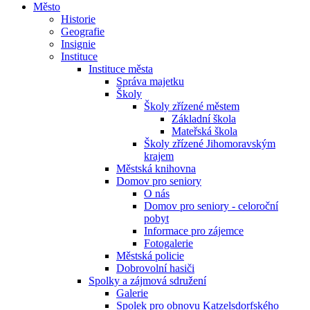
Město
Historie
Geografie
Insignie
Instituce
Instituce města
Správa majetku
Školy
Školy zřízené městem
Základní škola
Mateřská škola
Školy zřízené Jihomoravským
krajem
Městská knihovna
Domov pro seniory
O nás
Domov pro seniory - celoroční
pobyt
Informace pro zájemce
Fotogalerie
Městská policie
Dobrovolní hasiči
Spolky a zájmová sdružení
Galerie
Spolek pro obnovu Katzelsdorfského