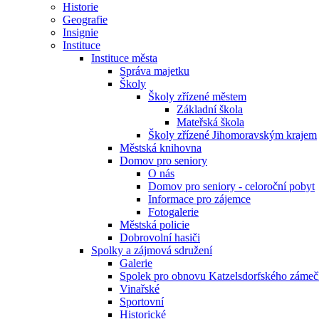
Historie
Geografie
Insignie
Instituce
Instituce města
Správa majetku
Školy
Školy zřízené městem
Základní škola
Mateřská škola
Školy zřízené Jihomoravským krajem
Městská knihovna
Domov pro seniory
O nás
Domov pro seniory - celoroční pobyt
Informace pro zájemce
Fotogalerie
Městská policie
Dobrovolní hasiči
Spolky a zájmová sdružení
Galerie
Spolek pro obnovu Katzelsdorfského zámečk
Vinařské
Sportovní
Historické