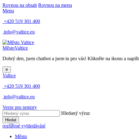
Rovnou na obsah
Rovnou na menu
Menu
+420 519 301 400
info@valtice.eu
Město
Valtice
Dobrý den, jsem chatbot a jsem tu pro vás! Klikněte na ikonu a napišt
✕
Valtice
+420 519 301 400
info@valtice.eu
Verze pro seniory
Hledaný výraz
Hledat
rozšířené vyhledávání
Město