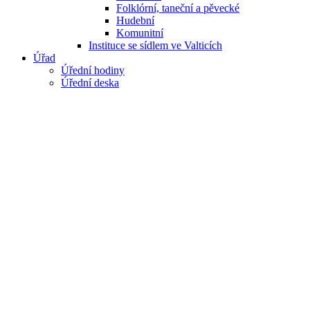
Folklórní, taneční a pěvecké
Hudební
Komunitní
Instituce se sídlem ve Valticích
Úřad
Úřední hodiny
Úřední deska
e-podatelna
Organizační struktura
Rozpočet
Volby
Volby do Zastupitelstva města Valtice 2026
Volby do Poslanecké sněmovny Parlamentu České
Volby do Zastupitelstva Jihomoravského kraje 20
Volby do Evropského parlamentu 2024
Volba prezidenta republiky 2023
Volby do Zastupitelstva města Valtice 2022
Volby do Poslanecké sněmovny Parlamentu České
Volby do Zastupitelstva Jihomoravského kraje 20
Volby do Evropského parlamentu 2019
Samospráva
Starosta
Rada města
Usnesení RM
Zastupitelstvo města