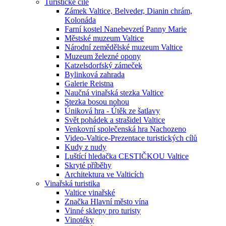
Turistické cíle
Zámek Valtice, Belveder, Dianin chrám,
Kolonáda
Farní kostel Nanebevzetí Panny Marie
Městské muzeum Valtice
Národní zemědělské muzeum Valtice
Muzeum železné opony
Katzelsdorfský zámeček
Bylinková zahrada
Galerie Reistna
Naučná vinařská stezka Valtice
Stezka bosou nohou
Úniková hra - Útěk ze šatlavy
Svět pohádek a strašidel Valtice
Venkovní společenská hra Nachozeno
Video-Valtice-Prezentace turistických cílů
Kudy z nudy
Luštící hledačka CESTIČKOU Valtice
Skryté příběhy
Architektura ve Valticích
Vinařská turistika
Valtice vinařské
Značka Hlavní město vína
Vinné sklepy pro turisty
Vinotéky