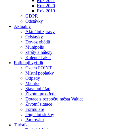
Rok 2021
Rok 2020
Rok 2019
GDPR
Odstávky
Aktuality
Aktuální zprávy
Odstávky
Dovoz obědů
Munipolis
Ztráty a nálezy
Kalendář akcí
Potřebuji vyřídit
Czech POINT
Místní poplatky
Odpady
Matrika
Stavební úřad
Životní prostředí
Dotace z rozpočtu města Valtice
Životní situace
Formuláře
Digitální služby
Parkování
Turistika