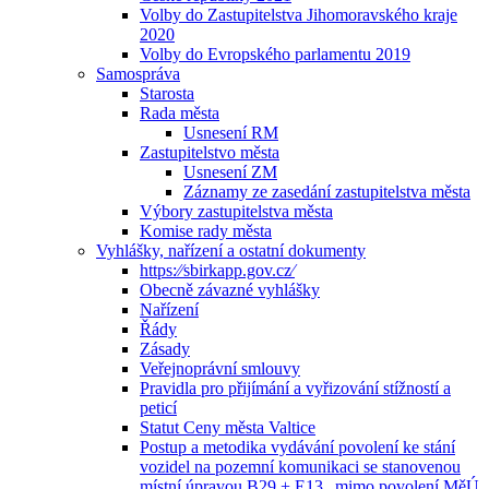
Volby do Zastupitelstva Jihomoravského kraje
2020
Volby do Evropského parlamentu 2019
Samospráva
Starosta
Rada města
Usnesení RM
Zastupitelstvo města
Usnesení ZM
Záznamy ze zasedání zastupitelstva města
Výbory zastupitelstva města
Komise rady města
Vyhlášky, nařízení a ostatní dokumenty
https:⁄⁄sbirkapp.gov.cz⁄
Obecně závazné vyhlášky
Nařízení
Řády
Zásady
Veřejnoprávní smlouvy
Pravidla pro přijímání a vyřizování stížností a
peticí
Statut Ceny města Valtice
Postup a metodika vydávání povolení ke stání
vozidel na pozemní komunikaci se stanovenou
místní úpravou B29 + E13 „mimo povolení MěÚ