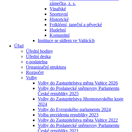
zámečku, z. s.
Vinařské
Sportovní
Historické
Folklórní, taneční a pěvecké
Hudební
Komunitní
Instituce se sídlem ve Valticích
Úřad
Úřední hodiny
Úřední deska
e-podatelna
Organizační struktura
Rozpočet
Volby
Volby do Zastupitelstva města Valtice 2026
Volby do Poslanecké sněmovny Parlamentu
České republiky 2025
Volby do Zastupitelstva Jihomoravského kraje
2024
Volby do Evropského parlamentu 2024
Volba prezidenta republiky 2023
Volby do Zastupitelstva města Valtice 2022
Volby do Poslanecké sněmovny Parlamentu
České republiky 2021