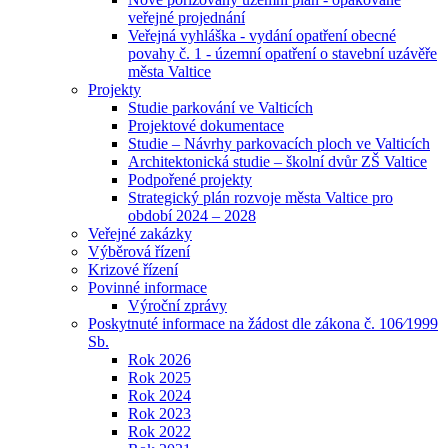
veřejné projednání
Veřejná vyhláška - vydání opatření obecné
povahy č. 1 - územní opatření o stavební uzávěře
města Valtice
Projekty
Studie parkování ve Valticích
Projektové dokumentace
Studie – Návrhy parkovacích ploch ve Valticích
Architektonická studie – školní dvůr ZŠ Valtice
Podpořené projekty
Strategický plán rozvoje města Valtice pro
období 2024 – 2028
Veřejné zakázky
Výběrová řízení
Krizové řízení
Povinné informace
Výroční zprávy
Poskytnuté informace na žádost dle zákona č. 106⁄1999
Sb.
Rok 2026
Rok 2025
Rok 2024
Rok 2023
Rok 2022