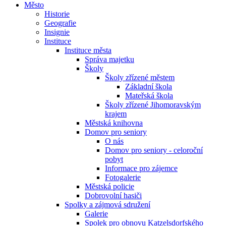
Město
Historie
Geografie
Insignie
Instituce
Instituce města
Správa majetku
Školy
Školy zřízené městem
Základní škola
Mateřská škola
Školy zřízené Jihomoravským
krajem
Městská knihovna
Domov pro seniory
O nás
Domov pro seniory - celoroční
pobyt
Informace pro zájemce
Fotogalerie
Městská policie
Dobrovolní hasiči
Spolky a zájmová sdružení
Galerie
Spolek pro obnovu Katzelsdorfského