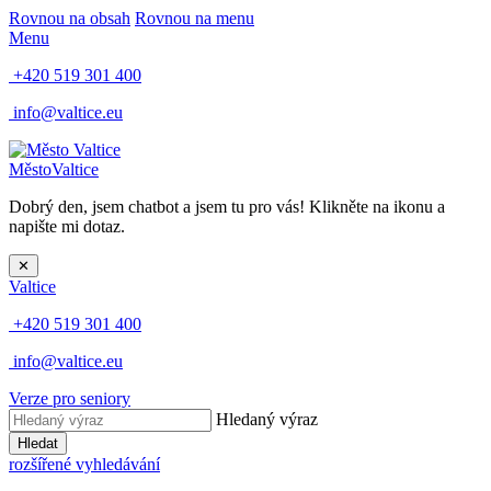
Rovnou na obsah
Rovnou na menu
Menu
+420 519 301 400
info@valtice.eu
Město
Valtice
Dobrý den, jsem chatbot a jsem tu pro vás! Klikněte na ikonu a
napište mi dotaz.
✕
Valtice
+420 519 301 400
info@valtice.eu
Verze pro seniory
Hledaný výraz
Hledat
rozšířené vyhledávání