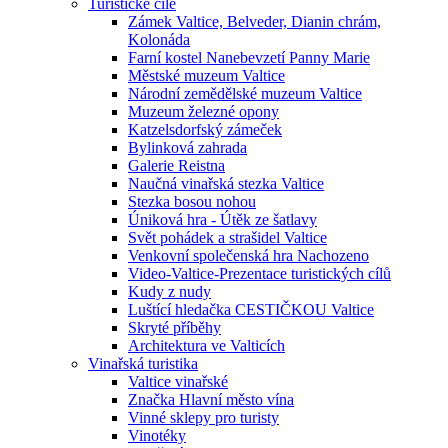
Turistické cíle
Zámek Valtice, Belveder, Dianin chrám,
Kolonáda
Farní kostel Nanebevzetí Panny Marie
Městské muzeum Valtice
Národní zemědělské muzeum Valtice
Muzeum železné opony
Katzelsdorfský zámeček
Bylinková zahrada
Galerie Reistna
Naučná vinařská stezka Valtice
Stezka bosou nohou
Úniková hra - Útěk ze šatlavy
Svět pohádek a strašidel Valtice
Venkovní společenská hra Nachozeno
Video-Valtice-Prezentace turistických cílů
Kudy z nudy
Luštící hledačka CESTIČKOU Valtice
Skryté příběhy
Architektura ve Valticích
Vinařská turistika
Valtice vinařské
Značka Hlavní město vína
Vinné sklepy pro turisty
Vinotéky