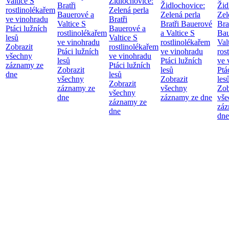
Valtice
S
Židlochovice:
Bratři
Židlochovice:
Žid
rostlinolékařem
Zelená perla
Bauerové a
Zelená perla
Zel
ve vinohradu
Bratři
Valtice
S
Bratři Bauerové
Bra
Ptáci lužních
Bauerové a
rostlinolékařem
a Valtice
S
Bau
lesů
Valtice
S
ve vinohradu
rostlinolékařem
Val
Zobrazit
rostlinolékařem
Ptáci lužních
ve vinohradu
ros
všechny
ve vinohradu
lesů
Ptáci lužních
ve 
záznamy ze
Ptáci lužních
Zobrazit
lesů
Ptá
dne
lesů
všechny
Zobrazit
les
Zobrazit
záznamy ze
všechny
Zob
všechny
dne
záznamy ze dne
vše
záznamy ze
záz
dne
dne