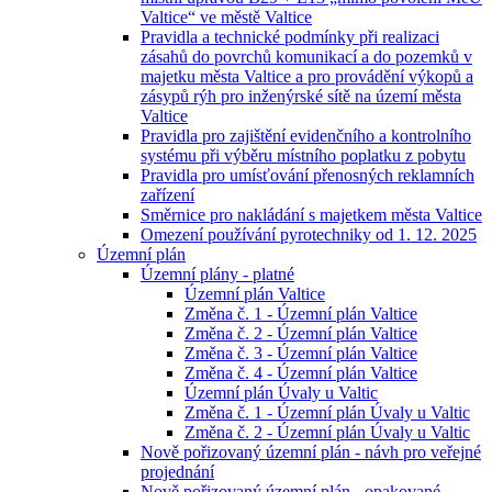
Valtice“ ve městě Valtice
Pravidla a technické podmínky při realizaci
zásahů do povrchů komunikací a do pozemků v
majetku města Valtice a pro provádění výkopů a
zásypů rýh pro inženýrské sítě na území města
Valtice
Pravidla pro zajištění evidenčního a kontrolního
systému při výběru místního poplatku z pobytu
Pravidla pro umísťování přenosných reklamních
zařízení
Směrnice pro nakládání s majetkem města Valtice
Omezení používání pyrotechniky od 1. 12. 2025
Územní plán
Územní plány - platné
Územní plán Valtice
Změna č. 1 - Územní plán Valtice
Změna č. 2 - Územní plán Valtice
Změna č. 3 - Územní plán Valtice
Změna č. 4 - Územní plán Valtice
Územní plán Úvaly u Valtic
Změna č. 1 - Územní plán Úvaly u Valtic
Změna č. 2 - Územní plán Úvaly u Valtic
Nově pořizovaný územní plán - návh pro veřejné
projednání
Nově pořizovaný územní plán - opakované