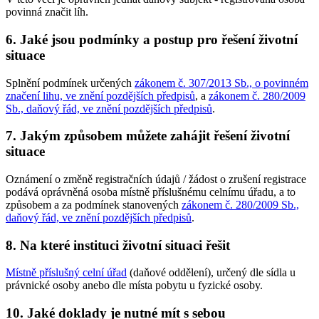
povinná značit líh.
6. Jaké jsou podmínky a postup pro řešení životní
situace
Splnění podmínek určených
zákonem č. 307/2013 Sb., o povinném
značení lihu, ve znění pozdějších předpisů
, a
zákonem č. 280/2009
Sb., daňový řád, ve znění pozdějších předpisů
.
7. Jakým způsobem můžete zahájit řešení životní
situace
Oznámení o změně registračních údajů / žádost o zrušení registrace
podává oprávněná osoba místně příslušnému celnímu úřadu, a to
způsobem a za podmínek stanovených
zákonem č. 280/2009 Sb.,
daňový řád, ve znění pozdějších předpisů
.
8. Na které instituci životní situaci řešit
Místně příslušný celní úřad
(daňové oddělení), určený dle sídla u
právnické osoby anebo dle místa pobytu u fyzické osoby.
10. Jaké doklady je nutné mít s sebou