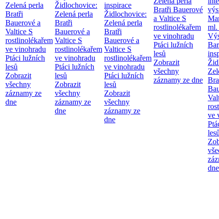
Zelená perla
int
Zelená perla
Židlochovice:
inspirace
Bratři Bauerové
výs
Bratři
Zelená perla
Židlochovice:
a Valtice
S
Mar
Bauerové a
Bratři
Zelená perla
rostlinolékařem
ml.
Valtice
S
Bauerové a
Bratři
ve vinohradu
Výs
rostlinolékařem
Valtice
S
Bauerové a
Ptáci lužních
Bar
ve vinohradu
rostlinolékařem
Valtice
S
lesů
ins
Ptáci lužních
ve vinohradu
rostlinolékařem
Zobrazit
Žid
lesů
Ptáci lužních
ve vinohradu
všechny
Zel
Zobrazit
lesů
Ptáci lužních
záznamy ze dne
Bra
všechny
Zobrazit
lesů
Bau
záznamy ze
všechny
Zobrazit
Val
dne
záznamy ze
všechny
ros
dne
záznamy ze
ve 
dne
Ptá
les
Zob
vše
záz
dne