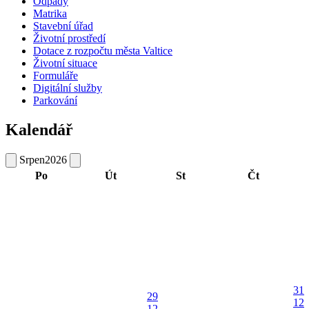
Odpady
Matrika
Stavební úřad
Životní prostředí
Dotace z rozpočtu města Valtice
Životní situace
Formuláře
Digitální služby
Parkování
Kalendář
Srpen
2026
Po
Út
St
Čt
31
29
12
12