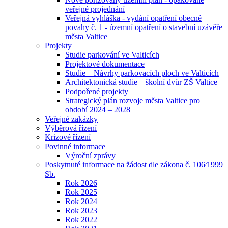
veřejné projednání
Veřejná vyhláška - vydání opatření obecné
povahy č. 1 - územní opatření o stavební uzávěře
města Valtice
Projekty
Studie parkování ve Valticích
Projektové dokumentace
Studie – Návrhy parkovacích ploch ve Valticích
Architektonická studie – školní dvůr ZŠ Valtice
Podpořené projekty
Strategický plán rozvoje města Valtice pro
období 2024 – 2028
Veřejné zakázky
Výběrová řízení
Krizové řízení
Povinné informace
Výroční zprávy
Poskytnuté informace na žádost dle zákona č. 106⁄1999
Sb.
Rok 2026
Rok 2025
Rok 2024
Rok 2023
Rok 2022