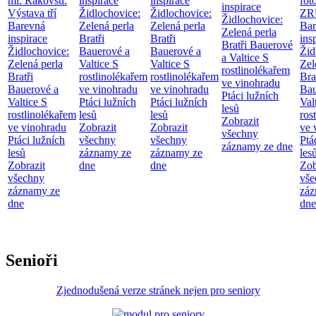
ml. Rakovští:
inspirace
inspirace
fot
inspirace
Výstava tří
Židlochovice:
Židlochovice:
ZR
Židlochovice:
Barevná
Zelená perla
Zelená perla
Bar
Zelená perla
inspirace
Bratři
Bratři
ins
Bratři Bauerové
Židlochovice:
Bauerové a
Bauerové a
Žid
a Valtice
S
Zelená perla
Valtice
S
Valtice
S
Zel
rostlinolékařem
Bratři
rostlinolékařem
rostlinolékařem
Bra
ve vinohradu
Bauerové a
ve vinohradu
ve vinohradu
Bau
Ptáci lužních
Valtice
S
Ptáci lužních
Ptáci lužních
Val
lesů
rostlinolékařem
lesů
lesů
ros
Zobrazit
ve vinohradu
Zobrazit
Zobrazit
ve 
všechny
Ptáci lužních
všechny
všechny
Ptá
záznamy ze dne
lesů
záznamy ze
záznamy ze
les
Zobrazit
dne
dne
Zob
všechny
vše
záznamy ze
záz
dne
dne
Senioři
Zjednodušená verze stránek nejen pro seniory