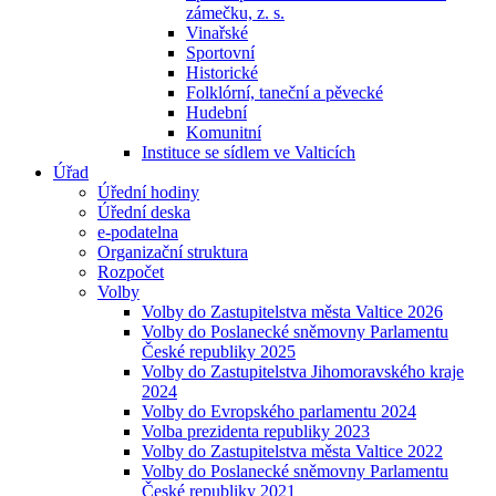
zámečku, z. s.
Vinařské
Sportovní
Historické
Folklórní, taneční a pěvecké
Hudební
Komunitní
Instituce se sídlem ve Valticích
Úřad
Úřední hodiny
Úřední deska
e-podatelna
Organizační struktura
Rozpočet
Volby
Volby do Zastupitelstva města Valtice 2026
Volby do Poslanecké sněmovny Parlamentu
České republiky 2025
Volby do Zastupitelstva Jihomoravského kraje
2024
Volby do Evropského parlamentu 2024
Volba prezidenta republiky 2023
Volby do Zastupitelstva města Valtice 2022
Volby do Poslanecké sněmovny Parlamentu
České republiky 2021