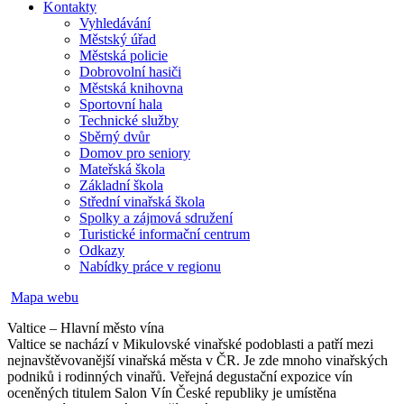
Kontakty
Vyhledávání
Městský úřad
Městská policie
Dobrovolní hasiči
Městská knihovna
Sportovní hala
Technické služby
Sběrný dvůr
Domov pro seniory
Mateřská škola
Základní škola
Střední vinařská škola
Spolky a zájmová sdružení
Turistické informační centrum
Odkazy
Nabídky práce v regionu
Mapa webu
Valtice – Hlavní město vína
Valtice se nachází v Mikulovské vinařské podoblasti a patří mezi
nejnavštěvovanější vinařská města v ČR. Je zde mnoho vinařských
podniků i rodinných vinařů. Veřejná degustační expozice vín
oceněných titulem Salon Vín České republiky je umístěna