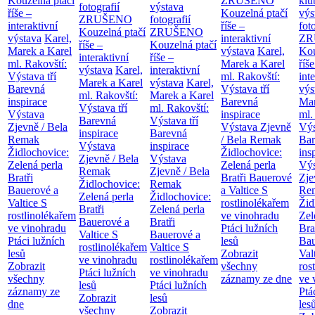
Kouzelná ptačí
ZRUŠENO
klu
fotografií
výstava
říše –
Kouzelná ptačí
výs
ZRUŠENO
fotografií
interaktivní
říše –
fot
Kouzelná ptačí
ZRUŠENO
výstava
Karel,
interaktivní
ZR
říše –
Kouzelná ptačí
Marek a Karel
výstava
Karel,
Kou
interaktivní
říše –
ml. Rakovští:
Marek a Karel
říše
výstava
Karel,
interaktivní
Výstava tří
ml. Rakovští:
int
Marek a Karel
výstava
Karel,
Barevná
Výstava tří
výs
ml. Rakovští:
Marek a Karel
inspirace
Barevná
Mar
Výstava tří
ml. Rakovští:
Výstava
inspirace
ml.
Barevná
Výstava tří
Zjevně / Bela
Výstava Zjevně
Výs
inspirace
Barevná
Remak
/ Bela Remak
Bar
Výstava
inspirace
Židlochovice:
Židlochovice:
ins
Zjevně / Bela
Výstava
Zelená perla
Zelená perla
Výs
Remak
Zjevně / Bela
Bratři
Bratři Bauerové
Zje
Židlochovice:
Remak
Bauerové a
a Valtice
S
Re
Zelená perla
Židlochovice:
Valtice
S
rostlinolékařem
Žid
Bratři
Zelená perla
rostlinolékařem
ve vinohradu
Zel
Bauerové a
Bratři
ve vinohradu
Ptáci lužních
Bra
Valtice
S
Bauerové a
Ptáci lužních
lesů
Bau
rostlinolékařem
Valtice
S
lesů
Zobrazit
Val
ve vinohradu
rostlinolékařem
Zobrazit
všechny
ros
Ptáci lužních
ve vinohradu
všechny
záznamy ze dne
ve 
lesů
Ptáci lužních
záznamy ze
Ptá
Zobrazit
lesů
dne
les
všechny
Zobrazit