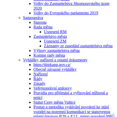
Volby do Zastupitelstva Jihomoravského kraje
2020
Volby do Evropského parlamentu 2019
Samospráva
Starosta
Rada města
Usnesení RM
Zastupitelstvo města
Usnesení ZM
Záznamy ze zasedání zastupitelstva města
Výbory zastupitelstva města
Komise rady města
Vyhlášky, nařízení a ostatní dokumenty
https:⁄⁄sbirkapp.gov.cz⁄
Obecně závazné vyhlášky
Nařízení
Řády
Zásady
Veřejnoprávní smlouvy
Pravidla pro přijímání a vyřizování stížností a
peticí
Statut Ceny města Valtice
Postup a metodika vydávání povolení ke stání
vozidel na pozemní komunikaci se stanovenou
místní úpravou B29 + E13 „mimo povolení MěÚ