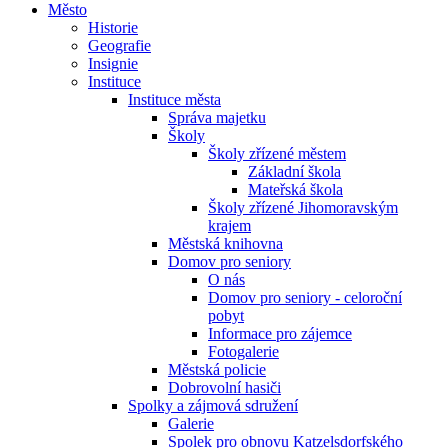
Město
Historie
Geografie
Insignie
Instituce
Instituce města
Správa majetku
Školy
Školy zřízené městem
Základní škola
Mateřská škola
Školy zřízené Jihomoravským
krajem
Městská knihovna
Domov pro seniory
O nás
Domov pro seniory - celoroční
pobyt
Informace pro zájemce
Fotogalerie
Městská policie
Dobrovolní hasiči
Spolky a zájmová sdružení
Galerie
Spolek pro obnovu Katzelsdorfského