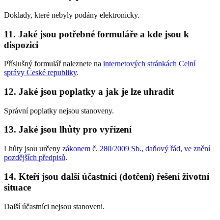
Doklady, které nebyly podány elektronicky.
11. Jaké jsou potřebné formuláře a kde jsou k
dispozici
Příslušný formulář naleznete na
internetových stránkách Celní
správy České republiky
.
12. Jaké jsou poplatky a jak je lze uhradit
Správní poplatky nejsou stanoveny.
13. Jaké jsou lhůty pro vyřízení
Lhůty jsou určeny
zákonem č. 280/2009 Sb., daňový řád, ve znění
pozdějších předpisů
.
14. Kteří jsou další účastníci (dotčení) řešení životní
situace
Další účastníci nejsou stanoveni.