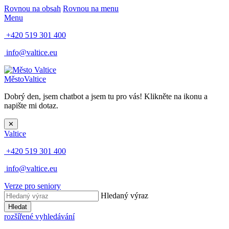
Rovnou na obsah
Rovnou na menu
Menu
+420 519 301 400
info@valtice.eu
Město
Valtice
Dobrý den, jsem chatbot a jsem tu pro vás! Klikněte na ikonu a
napište mi dotaz.
✕
Valtice
+420 519 301 400
info@valtice.eu
Verze pro seniory
Hledaný výraz
Hledat
rozšířené vyhledávání