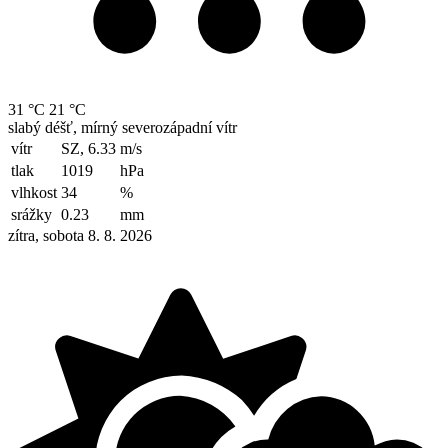
31 °C
21 °C
slabý déšť, mírný severozápadní vítr
vítr
SZ, 6.33
m/s
tlak
1019
hPa
vlhkost
34
%
srážky
0.23
mm
zítra, sobota 8. 8. 2026