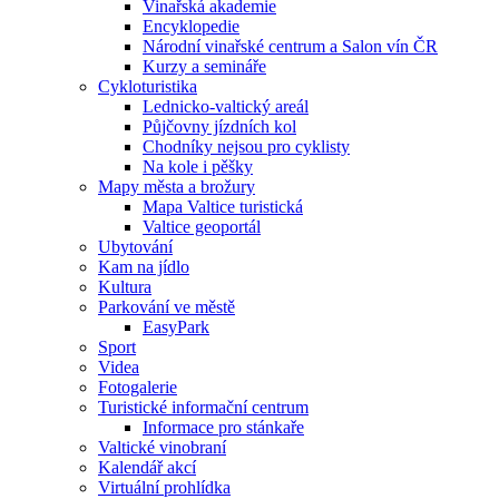
Vinařská akademie
Encyklopedie
Národní vinařské centrum a Salon vín ČR
Kurzy a semináře
Cykloturistika
Lednicko-valtický areál
Půjčovny jízdních kol
Chodníky nejsou pro cyklisty
Na kole i pěšky
Mapy města a brožury
Mapa Valtice turistická
Valtice geoportál
Ubytování
Kam na jídlo
Kultura
Parkování ve městě
EasyPark
Sport
Videa
Fotogalerie
Turistické informační centrum
Informace pro stánkaře
Valtické vinobraní
Kalendář akcí
Virtuální prohlídka