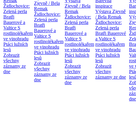
Remak
Výstava
Barevná
Výs
Zjevně / Bela
Židlochovice:
Zjevně / Bela
inspirace
Bar
Remak
Zelená perla
Remak
Výstava Zjevně
ins
Židlochovice:
Bratři
Židlochovice:
/ Bela Remak
Výs
Zelená perla
Bauerové a
Zelená perla
Židlochovice:
Zje
Bratři
Valtice
S
Bratři
Zelená perla
Re
Bauerové a
rostlinolékařem
Bauerové a
Bratři Bauerové
Žid
Valtice
S
ve vinohradu
Valtice
S
a Valtice
S
Zel
rostlinolékařem
Ptáci lužních
rostlinolékařem
rostlinolékařem
Bra
ve vinohradu
lesů
ve vinohradu
ve vinohradu
Bau
Ptáci lužních
Zobrazit
Ptáci lužních
Ptáci lužních
Val
lesů
všechny
lesů
lesů
ros
Zobrazit
záznamy ze
Zobrazit
Zobrazit
ve 
všechny
dne
všechny
všechny
Ptá
záznamy ze
záznamy ze
záznamy ze dne
les
dne
dne
Zob
vše
záz
dne