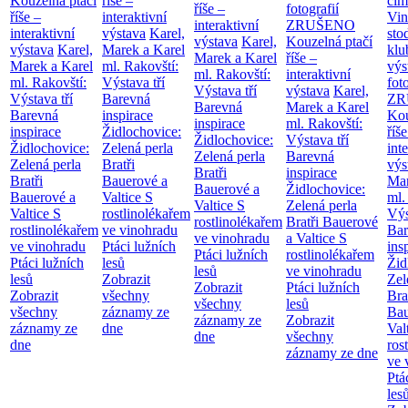
Kouzelná ptačí
říše –
cim
říše –
fotografií
říše –
interaktivní
Vin
interaktivní
ZRUŠENO
interaktivní
výstava
Karel,
sto
výstava
Karel,
Kouzelná ptačí
výstava
Karel,
Marek a Karel
klu
Marek a Karel
říše –
Marek a Karel
ml. Rakovští:
výs
ml. Rakovští:
interaktivní
ml. Rakovští:
Výstava tří
fot
Výstava tří
výstava
Karel,
Výstava tří
Barevná
ZR
Barevná
Marek a Karel
Barevná
inspirace
Kou
inspirace
ml. Rakovští:
inspirace
Židlochovice:
říše
Židlochovice:
Výstava tří
Židlochovice:
Zelená perla
int
Zelená perla
Barevná
Zelená perla
Bratři
výs
Bratři
inspirace
Bratři
Bauerové a
Mar
Bauerové a
Židlochovice:
Bauerové a
Valtice
S
ml.
Valtice
S
Zelená perla
Valtice
S
rostlinolékařem
Výs
rostlinolékařem
Bratři Bauerové
rostlinolékařem
ve vinohradu
Bar
ve vinohradu
a Valtice
S
ve vinohradu
Ptáci lužních
ins
Ptáci lužních
rostlinolékařem
Ptáci lužních
lesů
Žid
lesů
ve vinohradu
lesů
Zobrazit
Zel
Zobrazit
Ptáci lužních
Zobrazit
všechny
Bra
všechny
lesů
všechny
záznamy ze
Bau
záznamy ze
Zobrazit
záznamy ze
dne
Val
dne
všechny
dne
ros
záznamy ze dne
ve 
Ptá
les