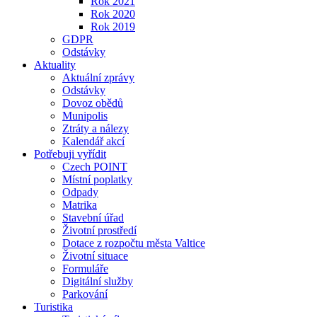
Rok 2021
Rok 2020
Rok 2019
GDPR
Odstávky
Aktuality
Aktuální zprávy
Odstávky
Dovoz obědů
Munipolis
Ztráty a nálezy
Kalendář akcí
Potřebuji vyřídit
Czech POINT
Místní poplatky
Odpady
Matrika
Stavební úřad
Životní prostředí
Dotace z rozpočtu města Valtice
Životní situace
Formuláře
Digitální služby
Parkování
Turistika