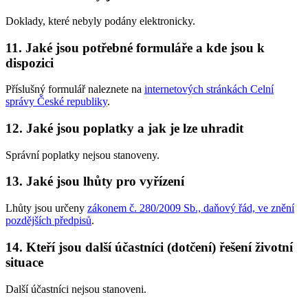
Doklady, které nebyly podány elektronicky.
11. Jaké jsou potřebné formuláře a kde jsou k
dispozici
Příslušný formulář naleznete na
internetových stránkách Celní
správy České republiky
.
12. Jaké jsou poplatky a jak je lze uhradit
Správní poplatky nejsou stanoveny.
13. Jaké jsou lhůty pro vyřízení
Lhůty jsou určeny
zákonem č. 280/2009 Sb., daňový řád, ve znění
pozdějších předpisů
.
14. Kteří jsou další účastníci (dotčení) řešení životní
situace
Další účastníci nejsou stanoveni.