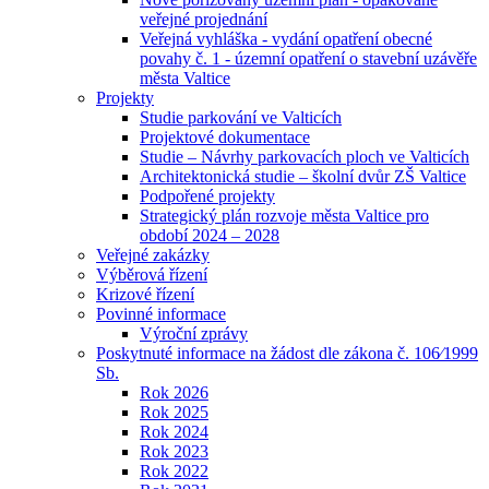
veřejné projednání
Veřejná vyhláška - vydání opatření obecné
povahy č. 1 - územní opatření o stavební uzávěře
města Valtice
Projekty
Studie parkování ve Valticích
Projektové dokumentace
Studie – Návrhy parkovacích ploch ve Valticích
Architektonická studie – školní dvůr ZŠ Valtice
Podpořené projekty
Strategický plán rozvoje města Valtice pro
období 2024 – 2028
Veřejné zakázky
Výběrová řízení
Krizové řízení
Povinné informace
Výroční zprávy
Poskytnuté informace na žádost dle zákona č. 106⁄1999
Sb.
Rok 2026
Rok 2025
Rok 2024
Rok 2023
Rok 2022