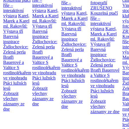
Kouzelná ptačí
říše –
cim
říše –
fotografií
říše –
interaktivní
Vin
interaktivní
ZRUŠENO
interaktivní
výstava
Karel,
sto
výstava
Karel,
Kouzelná ptačí
výstava
Karel,
Marek a Karel
klu
Marek a Karel
říše –
Marek a Karel
ml. Rakovští:
výs
ml. Rakovští:
interaktivní
ml. Rakovští:
Výstava tří
fot
Výstava tří
výstava
Karel,
Výstava tří
Barevná
ZR
Barevná
Marek a Karel
Barevná
inspirace
Kou
inspirace
ml. Rakovští:
inspirace
Židlochovice:
říše
Židlochovice:
Výstava tří
Židlochovice:
Zelená perla
int
Zelená perla
Barevná
Zelená perla
Bratři
výs
Bratři
inspirace
Bratři
Bauerové a
Mar
Bauerové a
Židlochovice:
Bauerové a
Valtice
S
ml.
Valtice
S
Zelená perla
Valtice
S
rostlinolékařem
Výs
rostlinolékařem
Bratři Bauerové
rostlinolékařem
ve vinohradu
Bar
ve vinohradu
a Valtice
S
ve vinohradu
Ptáci lužních
ins
Ptáci lužních
rostlinolékařem
Ptáci lužních
lesů
Žid
lesů
ve vinohradu
lesů
Zobrazit
Zel
Zobrazit
Ptáci lužních
Zobrazit
všechny
Bra
všechny
lesů
všechny
záznamy ze
Bau
záznamy ze
Zobrazit
záznamy ze
dne
Val
dne
všechny
dne
ros
záznamy ze dne
ve 
Ptá
les