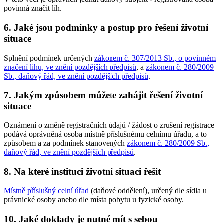
povinná značit líh.
6. Jaké jsou podmínky a postup pro řešení životní
situace
Splnění podmínek určených
zákonem č. 307/2013 Sb., o povinném
značení lihu, ve znění pozdějších předpisů
, a
zákonem č. 280/2009
Sb., daňový řád, ve znění pozdějších předpisů
.
7. Jakým způsobem můžete zahájit řešení životní
situace
Oznámení o změně registračních údajů / žádost o zrušení registrace
podává oprávněná osoba místně příslušnému celnímu úřadu, a to
způsobem a za podmínek stanovených
zákonem č. 280/2009 Sb.,
daňový řád, ve znění pozdějších předpisů
.
8. Na které instituci životní situaci řešit
Místně příslušný celní úřad
(daňové oddělení), určený dle sídla u
právnické osoby anebo dle místa pobytu u fyzické osoby.
10. Jaké doklady je nutné mít s sebou