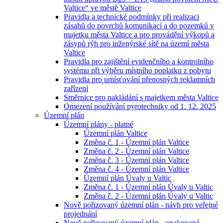
Valtice“ ve městě Valtice
Pravidla a technické podmínky při realizaci
zásahů do povrchů komunikací a do pozemků v
majetku města Valtice a pro provádění výkopů a
zásypů rýh pro inženýrské sítě na území města
Valtice
Pravidla pro zajištění evidenčního a kontrolního
systému při výběru místního poplatku z pobytu
Pravidla pro umísťování přenosných reklamních
zařízení
Směrnice pro nakládání s majetkem města Valtice
Omezení používání pyrotechniky od 1. 12. 2025
Územní plán
Územní plány - platné
Územní plán Valtice
Změna č. 1 - Územní plán Valtice
Změna č. 2 - Územní plán Valtice
Změna č. 3 - Územní plán Valtice
Změna č. 4 - Územní plán Valtice
Územní plán Úvaly u Valtic
Změna č. 1 - Územní plán Úvaly u Valtic
Změna č. 2 - Územní plán Úvaly u Valtic
Nově pořizovaný územní plán - návh pro veřejné
projednání
Nově pořizovaný územní plán - opakované