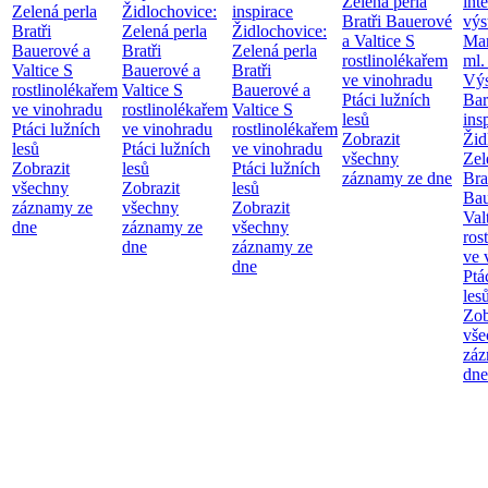
Zelená perla
int
Zelená perla
Židlochovice:
inspirace
Bratři Bauerové
výs
Bratři
Zelená perla
Židlochovice:
a Valtice
S
Mar
Bauerové a
Bratři
Zelená perla
rostlinolékařem
ml.
Valtice
S
Bauerové a
Bratři
ve vinohradu
Výs
rostlinolékařem
Valtice
S
Bauerové a
Ptáci lužních
Bar
ve vinohradu
rostlinolékařem
Valtice
S
lesů
ins
Ptáci lužních
ve vinohradu
rostlinolékařem
Zobrazit
Žid
lesů
Ptáci lužních
ve vinohradu
všechny
Zel
Zobrazit
lesů
Ptáci lužních
záznamy ze dne
Bra
všechny
Zobrazit
lesů
Bau
záznamy ze
všechny
Zobrazit
Val
dne
záznamy ze
všechny
ros
dne
záznamy ze
ve 
dne
Ptá
les
Zob
vše
záz
dne