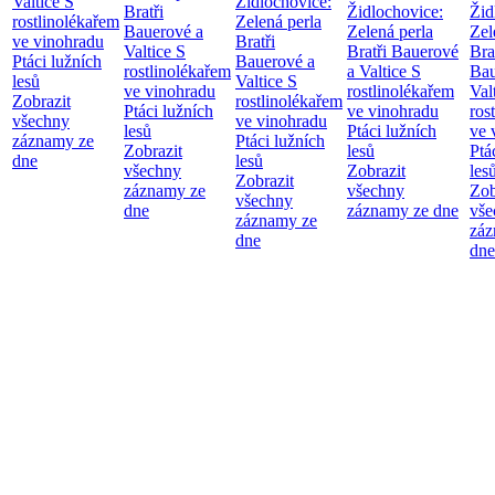
Valtice
S
Židlochovice:
Bratři
Židlochovice:
Žid
rostlinolékařem
Zelená perla
Bauerové a
Zelená perla
Zel
ve vinohradu
Bratři
Valtice
S
Bratři Bauerové
Bra
Ptáci lužních
Bauerové a
rostlinolékařem
a Valtice
S
Bau
lesů
Valtice
S
ve vinohradu
rostlinolékařem
Val
Zobrazit
rostlinolékařem
Ptáci lužních
ve vinohradu
ros
všechny
ve vinohradu
lesů
Ptáci lužních
ve 
záznamy ze
Ptáci lužních
Zobrazit
lesů
Ptá
dne
lesů
všechny
Zobrazit
les
Zobrazit
záznamy ze
všechny
Zob
všechny
dne
záznamy ze dne
vše
záznamy ze
záz
dne
dne