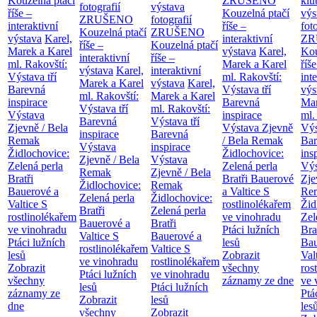
Kouzelná ptačí
ZRUŠENO
klu
fotografií
výstava
říše –
Kouzelná ptačí
výs
ZRUŠENO
fotografií
interaktivní
říše –
fot
Kouzelná ptačí
ZRUŠENO
výstava
Karel,
interaktivní
ZR
říše –
Kouzelná ptačí
Marek a Karel
výstava
Karel,
Kou
interaktivní
říše –
ml. Rakovští:
Marek a Karel
říše
výstava
Karel,
interaktivní
Výstava tří
ml. Rakovští:
int
Marek a Karel
výstava
Karel,
Barevná
Výstava tří
výs
ml. Rakovští:
Marek a Karel
inspirace
Barevná
Mar
Výstava tří
ml. Rakovští:
Výstava
inspirace
ml.
Barevná
Výstava tří
Zjevně / Bela
Výstava Zjevně
Výs
inspirace
Barevná
Remak
/ Bela Remak
Bar
Výstava
inspirace
Židlochovice:
Židlochovice:
ins
Zjevně / Bela
Výstava
Zelená perla
Zelená perla
Výs
Remak
Zjevně / Bela
Bratři
Bratři Bauerové
Zje
Židlochovice:
Remak
Bauerové a
a Valtice
S
Re
Zelená perla
Židlochovice:
Valtice
S
rostlinolékařem
Žid
Bratři
Zelená perla
rostlinolékařem
ve vinohradu
Zel
Bauerové a
Bratři
ve vinohradu
Ptáci lužních
Bra
Valtice
S
Bauerové a
Ptáci lužních
lesů
Bau
rostlinolékařem
Valtice
S
lesů
Zobrazit
Val
ve vinohradu
rostlinolékařem
Zobrazit
všechny
ros
Ptáci lužních
ve vinohradu
všechny
záznamy ze dne
ve 
lesů
Ptáci lužních
záznamy ze
Ptá
Zobrazit
lesů
dne
les
všechny
Zobrazit