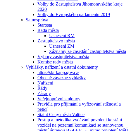
Volby do Zastupitelstva Jihomoravského kraje
2020
Volby do Evropského parlamentu 2019
Samospráva
Starosta
Rada města
Usnesení RM
Zastupitelstvo města
Usnesení ZM
Záznamy ze zasedání zastupitelstva města
Výbory zastupitelstva města
Komise rady města
Vyhlášky, nařízení a ostatní dokumenty
https:⁄⁄sbirkapp.gov.cz⁄
Obecně závazné vyhlášky
Nařízení
Řády
Zásady
Veřejnoprávní smlouvy
Pravidla pro přijímání a vyřizování stížností a
peticí
Statut Ceny města Valtice
Postup a metodika vydávání povolení ke stání
vozidel na pozemní komunikaci se stanovenou
místní úpravou B29 + E13 „mimo povolení MěÚ