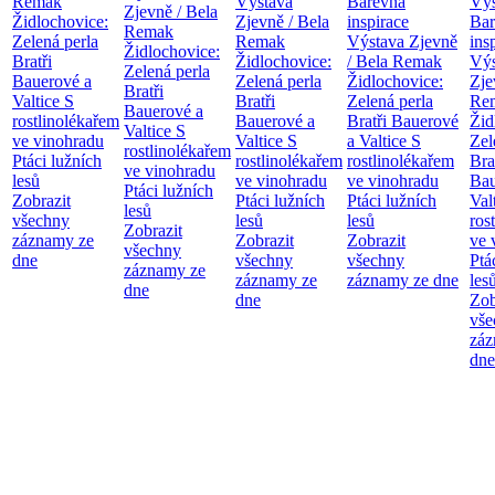
Remak
Výstava
Barevná
Výs
Zjevně / Bela
Židlochovice:
Zjevně / Bela
inspirace
Bar
Remak
Zelená perla
Remak
Výstava Zjevně
ins
Židlochovice:
Bratři
Židlochovice:
/ Bela Remak
Výs
Zelená perla
Bauerové a
Zelená perla
Židlochovice:
Zje
Bratři
Valtice
S
Bratři
Zelená perla
Re
Bauerové a
rostlinolékařem
Bauerové a
Bratři Bauerové
Žid
Valtice
S
ve vinohradu
Valtice
S
a Valtice
S
Zel
rostlinolékařem
Ptáci lužních
rostlinolékařem
rostlinolékařem
Bra
ve vinohradu
lesů
ve vinohradu
ve vinohradu
Bau
Ptáci lužních
Zobrazit
Ptáci lužních
Ptáci lužních
Val
lesů
všechny
lesů
lesů
ros
Zobrazit
záznamy ze
Zobrazit
Zobrazit
ve 
všechny
dne
všechny
všechny
Ptá
záznamy ze
záznamy ze
záznamy ze dne
les
dne
dne
Zob
vše
záz
dne