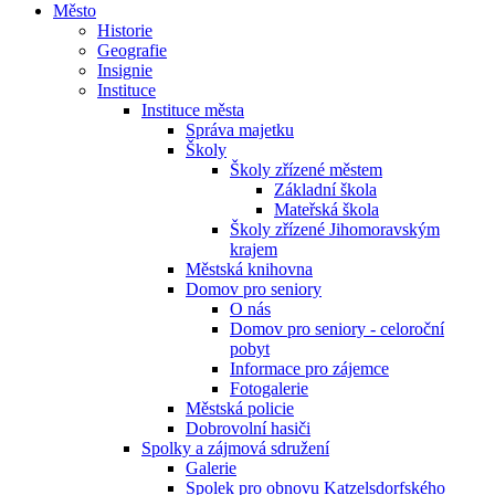
Město
Historie
Geografie
Insignie
Instituce
Instituce města
Správa majetku
Školy
Školy zřízené městem
Základní škola
Mateřská škola
Školy zřízené Jihomoravským
krajem
Městská knihovna
Domov pro seniory
O nás
Domov pro seniory - celoroční
pobyt
Informace pro zájemce
Fotogalerie
Městská policie
Dobrovolní hasiči
Spolky a zájmová sdružení
Galerie
Spolek pro obnovu Katzelsdorfského