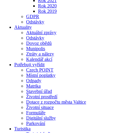
Rok 2021
Rok 2020
Rok 2019
GDPR
Odstávky
Aktuality
Aktuální zprávy
Odstávky
Dovoz obědů
Munipolis
Ztráty a nálezy
Kalendář akcí
Potřebuji vyřídit
Czech POINT
Místní poplatky
Odpady
Matrika
Stavební úřad
Životní prostředí
Dotace z rozpočtu města Valtice
Životní situace
Formuláře
Digitální služby
Parkování
Turistika