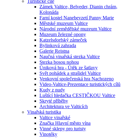
Turistické cíle
Zámek Valtice, Belveder, Dianin chrám,
Kolonáda
Farní kostel Nanebevzetí Panny Marie
Městské muzeum Valtice
Národní zemědělské muzeum Valtice
Muzeum železné opony
Katzelsdorfský zámeček
Bylinková zahrada
Galerie Reistna
Naučná vinařská stezka Valtice
Stezka bosou nohou
Úniková hra - Útěk ze šatlavy
Svět pohádek a strašidel Valtice
Venkovní společenská hra Nachozeno
Video-Valtice-Prezentace turistických cílů
Kudy z nudy
Luštící hledačka CESTIČKOU Valtice
Skryté příběhy
Architektura ve Valticích
Vinařská turistika
Valtice vinařské
Značka Hlavní město vína
Vinné sklepy pro turisty
Vinotéky