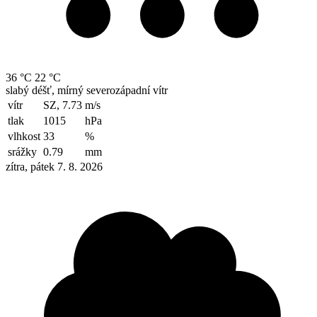
36 °C
22 °C
slabý déšť, mírný severozápadní vítr
vítr
SZ, 7.73
m/s
tlak
1015
hPa
vlhkost
33
%
srážky
0.79
mm
zítra, pátek 7. 8. 2026