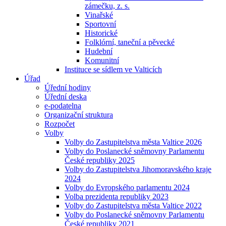
zámečku, z. s.
Vinařské
Sportovní
Historické
Folklórní, taneční a pěvecké
Hudební
Komunitní
Instituce se sídlem ve Valticích
Úřad
Úřední hodiny
Úřední deska
e-podatelna
Organizační struktura
Rozpočet
Volby
Volby do Zastupitelstva města Valtice 2026
Volby do Poslanecké sněmovny Parlamentu
České republiky 2025
Volby do Zastupitelstva Jihomoravského kraje
2024
Volby do Evropského parlamentu 2024
Volba prezidenta republiky 2023
Volby do Zastupitelstva města Valtice 2022
Volby do Poslanecké sněmovny Parlamentu
České republiky 2021