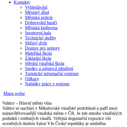
Kontakty
Vyhledávání
Městský úřad
Městská policie
Dobrovolní hasiči
Městská knihovna
Sportovní hala
Technické služby
Sběrný dvůr
Domov pro seniory
Mateřská škola
Základní škola
Střední vinařská škola
Spolky a zájmová sdružení
Turistické informační centrum
Odkazy
Nabídky práce v regionu
Mapa webu
Valtice – Hlavní město vína
Valtice se nachází v Mikulovské vinařské podoblasti a patří mezi
nejnavštěvovanější vinařská města v ČR. Je zde mnoho vinařských
podniků i rodinných vinařů. Veřejná degustační expozice vín
oceněných titulem Salon Vín České republiky je umístěna