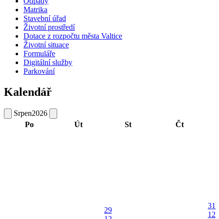
Odpady
Matrika
Stavební úřad
Životní prostředí
Dotace z rozpočtu města Valtice
Životní situace
Formuláře
Digitální služby
Parkování
Kalendář
Srpen
2026
Po
Út
St
Čt
31
29
12
12