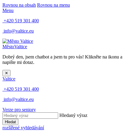
Rovnou na obsah
Rovnou na menu
Menu
+420 519 301 400
info@valtice.eu
Město
Valtice
Dobrý den, jsem chatbot a jsem tu pro vás! Klikněte na ikonu a
napište mi dotaz.
✕
Valtice
+420 519 301 400
info@valtice.eu
Verze pro seniory
Hledaný výraz
Hledat
rozšířené vyhledávání