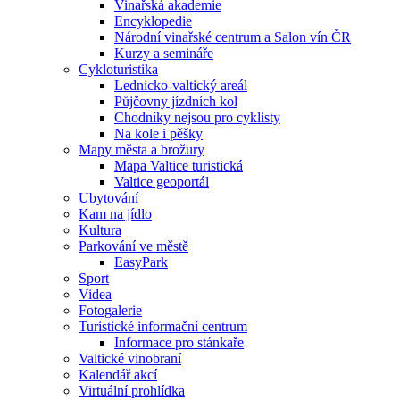
Vinařská akademie
Encyklopedie
Národní vinařské centrum a Salon vín ČR
Kurzy a semináře
Cykloturistika
Lednicko-valtický areál
Půjčovny jízdních kol
Chodníky nejsou pro cyklisty
Na kole i pěšky
Mapy města a brožury
Mapa Valtice turistická
Valtice geoportál
Ubytování
Kam na jídlo
Kultura
Parkování ve městě
EasyPark
Sport
Videa
Fotogalerie
Turistické informační centrum
Informace pro stánkaře
Valtické vinobraní
Kalendář akcí
Virtuální prohlídka