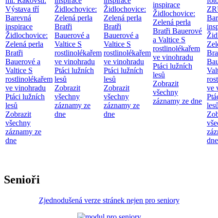
ml. Rakovští:
inspirace
inspirace
fot
inspirace
Výstava tří
Židlochovice:
Židlochovice:
ZR
Židlochovice:
Barevná
Zelená perla
Zelená perla
Bar
Zelená perla
inspirace
Bratři
Bratři
ins
Bratři Bauerové
Židlochovice:
Bauerové a
Bauerové a
Žid
a Valtice
S
Zelená perla
Valtice
S
Valtice
S
Zel
rostlinolékařem
Bratři
rostlinolékařem
rostlinolékařem
Bra
ve vinohradu
Bauerové a
ve vinohradu
ve vinohradu
Bau
Ptáci lužních
Valtice
S
Ptáci lužních
Ptáci lužních
Val
lesů
rostlinolékařem
lesů
lesů
ros
Zobrazit
ve vinohradu
Zobrazit
Zobrazit
ve 
všechny
Ptáci lužních
všechny
všechny
Ptá
záznamy ze dne
lesů
záznamy ze
záznamy ze
les
Zobrazit
dne
dne
Zob
všechny
vše
záznamy ze
záz
dne
dne
Senioři
Zjednodušená verze stránek nejen pro seniory