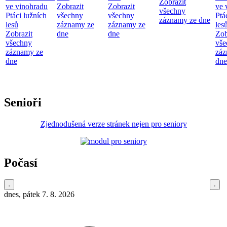
Zobrazit
ve vinohradu
Zobrazit
Zobrazit
ve 
všechny
Ptáci lužních
všechny
všechny
Ptá
záznamy ze dne
lesů
záznamy ze
záznamy ze
les
Zobrazit
dne
dne
Zob
všechny
vše
záznamy ze
záz
dne
dne
Senioři
Zjednodušená verze stránek nejen pro seniory
Počasí
dnes, pátek 7. 8. 2026