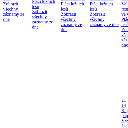
Ptáci lužních
Zobrazit
Ptáci lužních
Ptáci lužních
Val
lesů
všechny
lesů
lesů
ros
Zobrazit
záznamy ze
Zobrazit
Zobrazit
ve 
všechny
dne
všechny
všechny
Ptá
záznamy ze
záznamy ze
záznamy ze dne
les
dne
dne
Zob
vše
záz
dne
21
14
Raj
pap
Výs
Lic