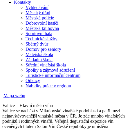
Kontakty
Vyhledávání
Městský úřad
Městská policie
Dobrovolní hasiči
Městská knihovna
Sportovní hala
Technické služby
Sběrný dvůr
Domov pro seniory
Mateřská škola
Základní škola
Střední vinařská škola
Spolky a zájmová sdružení
Turistické informační centrum
Odkazy
Nabídky práce v regionu
Mapa webu
Valtice – Hlavní město vína
Valtice se nachází v Mikulovské vinařské podoblasti a patří mezi
nejnavštěvovanější vinařská města v ČR. Je zde mnoho vinařských
podniků i rodinných vinařů. Veřejná degustační expozice vín
oceněných titulem Salon Vín České republiky je umístěna