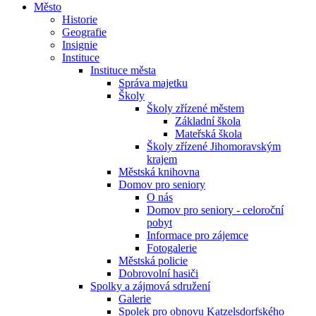
Město
Historie
Geografie
Insignie
Instituce
Instituce města
Správa majetku
Školy
Školy zřízené městem
Základní škola
Mateřská škola
Školy zřízené Jihomoravským
krajem
Městská knihovna
Domov pro seniory
O nás
Domov pro seniory - celoroční
pobyt
Informace pro zájemce
Fotogalerie
Městská policie
Dobrovolní hasiči
Spolky a zájmová sdružení
Galerie
Spolek pro obnovu Katzelsdorfského