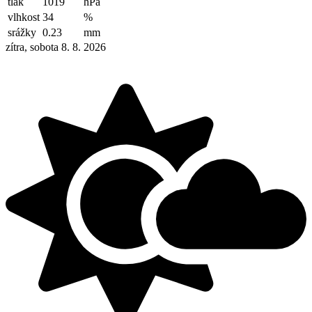
tlak
1019
hPa
vlhkost
34
%
srážky
0.23
mm
zítra, sobota 8. 8. 2026