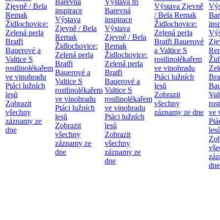
Barevná
Výstava tří
Zjevně / Bela
Výstava Zjevně
Výs
inspirace
Barevná
Remak
/ Bela Remak
Bar
Výstava
inspirace
Židlochovice:
Židlochovice:
ins
Zjevně / Bela
Výstava
Zelená perla
Zelená perla
Výs
Remak
Zjevně / Bela
Bratři
Bratři Bauerové
Zje
Židlochovice:
Remak
Bauerové a
a Valtice
S
Re
Zelená perla
Židlochovice:
Valtice
S
rostlinolékařem
Žid
Bratři
Zelená perla
rostlinolékařem
ve vinohradu
Zel
Bauerové a
Bratři
ve vinohradu
Ptáci lužních
Bra
Valtice
S
Bauerové a
Ptáci lužních
lesů
Bau
rostlinolékařem
Valtice
S
lesů
Zobrazit
Val
ve vinohradu
rostlinolékařem
Zobrazit
všechny
ros
Ptáci lužních
ve vinohradu
všechny
záznamy ze dne
ve 
lesů
Ptáci lužních
záznamy ze
Ptá
Zobrazit
lesů
dne
les
všechny
Zobrazit
Zob
záznamy ze
všechny
vše
dne
záznamy ze
záz
dne
dne