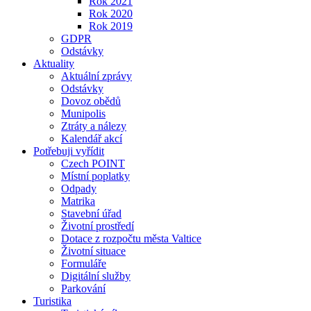
Rok 2021
Rok 2020
Rok 2019
GDPR
Odstávky
Aktuality
Aktuální zprávy
Odstávky
Dovoz obědů
Munipolis
Ztráty a nálezy
Kalendář akcí
Potřebuji vyřídit
Czech POINT
Místní poplatky
Odpady
Matrika
Stavební úřad
Životní prostředí
Dotace z rozpočtu města Valtice
Životní situace
Formuláře
Digitální služby
Parkování
Turistika