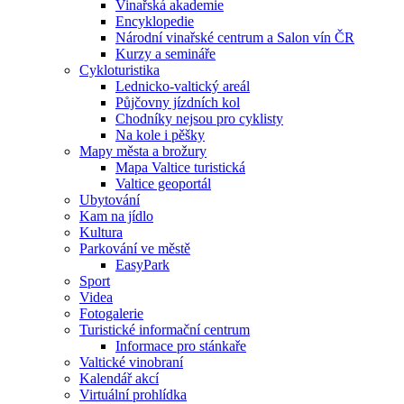
Vinařská akademie
Encyklopedie
Národní vinařské centrum a Salon vín ČR
Kurzy a semináře
Cykloturistika
Lednicko-valtický areál
Půjčovny jízdních kol
Chodníky nejsou pro cyklisty
Na kole i pěšky
Mapy města a brožury
Mapa Valtice turistická
Valtice geoportál
Ubytování
Kam na jídlo
Kultura
Parkování ve městě
EasyPark
Sport
Videa
Fotogalerie
Turistické informační centrum
Informace pro stánkaře
Valtické vinobraní
Kalendář akcí
Virtuální prohlídka