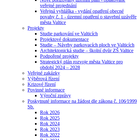
veřejné projednání
Veřejná vyhláška - vydání opatření obecné
povahy č. 1 - územní opatření o stavební uzávěře
města Valtice
Projekty
Studie parkování ve Valticích
Projektové dokumentace
Studie – Návrhy parkovacích ploch ve Valticích
Architektonická studie – školní dvůr ZŠ Valtice
Podpořené projekty
Strategický plán rozvoje města Valtice pro
období 2024 – 2028
Veřejné zakázky
Výběrová řízení
Krizové řízení
Povinné informace
Výroční zprávy
Poskytnuté informace na žádost dle zákona č. 106⁄1999
Sb.
Rok 2026
Rok 2025
Rok 2024
Rok 2023
Rok 2022