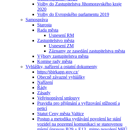
Volby do Zastupitelstva Jihomoravského kraje
2020
Volby do Evropského parlamentu 2019
Samospráva
Starosta
Rada města
Usnesení RM
Zastupitelstvo města
Usnesení ZM
Záznamy ze zasedání zastupitelstva města
Výbory zastupitelstva města
Komise rady města
Vyhlášky, nařízení a ostatní dokumenty
https:⁄⁄sbirkapp.gov.cz⁄
Obecně závazné vyhlášky
Nařízení
Řády
Zásady
Veřejnoprávní smlouvy
Pravidla pro přijímání a vyřizování stížností a
peticí
Statut Ceny města Valtice
Postup a metodika vydávání povolení ke stání
vozidel na pozemní komunikaci se stanovenou
místní úpravou B29 + E13 „mimo povolení MěÚ