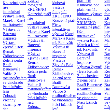
výstava
platanem
vin
Kouzelná ptačí
klubová
fotografií
Knihovna pod
klu
říše –
výstava
ZRUŠENO
platanem
11.
výs
interaktivní
fotografií
Kouzelná ptačí
klubová výstava
fot
výstava
Karel,
ZRUŠENO
říše –
fotografií
ZR
Marek a Karel
Kouzelná ptačí
interaktivní
ZRUŠENO
Kou
ml. Rakovští:
říše –
výstava
Karel,
Kouzelná ptačí
říše
Výstava tří
interaktivní
Marek a Karel
říše –
int
Barevná
výstava
Karel,
ml. Rakovští:
interaktivní
výs
inspirace
Marek a Karel
Výstava tří
výstava
Karel,
Mar
Výstava
ml. Rakovští:
Barevná
Marek a Karel
ml.
Zjevně / Bela
Výstava tří
inspirace
ml. Rakovští:
Výs
Remak
Barevná
Výstava
Výstava tří
Bar
Židlochovice:
inspirace
Zjevně / Bela
Barevná
ins
Zelená perla
Výstava
Remak
inspirace
Výs
Bratři
Zjevně / Bela
Židlochovice:
Výstava Zjevně
Zje
Bauerové a
Remak
Zelená perla
/ Bela Remak
Re
Valtice
S
Židlochovice:
Bratři
Židlochovice:
Žid
rostlinolékařem
Zelená perla
Bauerové a
Zelená perla
Zel
ve vinohradu
Bratři
Valtice
S
Bratři Bauerové
Bra
Ptáci lužních
Bauerové a
rostlinolékařem
a Valtice
S
Bau
lesů
Valtice
S
ve vinohradu
rostlinolékařem
Val
Zobrazit
rostlinolékařem
Ptáci lužních
ve vinohradu
ros
všechny
ve vinohradu
lesů
Ptáci lužních
ve 
záznamy ze
Ptáci lužních
Zobrazit
lesů
Ptá
dne
lesů