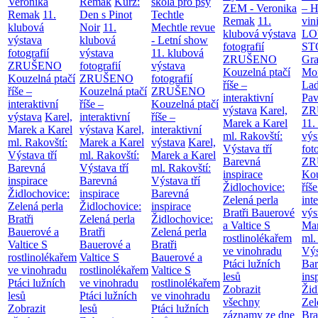
Veronika
Remak
Kurz:
škola pro psy
ZEM - Veronika
– H
Remak
11.
Den s Pinot
Techtle
Remak
11.
vin
klubová
Noir
11.
Mechtle revue
klubová výstava
LO
výstava
klubová
- Letní show
fotografií
ST
fotografií
výstava
11. klubová
ZRUŠENO
Gr
ZRUŠENO
fotografií
výstava
Kouzelná ptačí
Mor
Kouzelná ptačí
ZRUŠENO
fotografií
říše –
Lad
říše –
Kouzelná ptačí
ZRUŠENO
interaktivní
Pav
interaktivní
říše –
Kouzelná ptačí
výstava
Karel,
ZR
výstava
Karel,
interaktivní
říše –
Marek a Karel
11.
Marek a Karel
výstava
Karel,
interaktivní
ml. Rakovští:
výs
ml. Rakovští:
Marek a Karel
výstava
Karel,
Výstava tří
fot
Výstava tří
ml. Rakovští:
Marek a Karel
Barevná
ZR
Barevná
Výstava tří
ml. Rakovští:
inspirace
Kou
inspirace
Barevná
Výstava tří
Židlochovice:
říše
Židlochovice:
inspirace
Barevná
Zelená perla
int
Zelená perla
Židlochovice:
inspirace
Bratři Bauerové
výs
Bratři
Zelená perla
Židlochovice:
a Valtice
S
Mar
Bauerové a
Bratři
Zelená perla
rostlinolékařem
ml.
Valtice
S
Bauerové a
Bratři
ve vinohradu
Výs
rostlinolékařem
Valtice
S
Bauerové a
Ptáci lužních
Bar
ve vinohradu
rostlinolékařem
Valtice
S
lesů
ins
Ptáci lužních
ve vinohradu
rostlinolékařem
Zobrazit
Žid
lesů
Ptáci lužních
ve vinohradu
všechny
Zel
Zobrazit
lesů
Ptáci lužních
záznamy ze dne
Bra