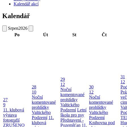
Kalendář akcí
Kalendář
Srpen
2026
Po
Út
St
Čt
31
29
12
12
28
30
Pod
Noční
10
12
Prá
komentované
Noční
Noční
več
27
prohlídky
komentované
komentované
cim
9
Valtického
prohlídky
prohlídky
Val
11. klubová
Podzemí
Letní
Valtického
Valtického
Po
výstava
škola pro psy
Podzemí
11.
Podzemí
TE
fotografií
Představení -
klubová
Knihovna pod
Hu
ZRUŠENO
Pozemšťan
11.