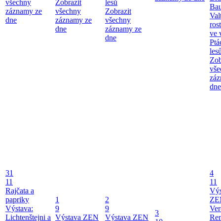
všechny
Zobrazit
lesů
Bau
záznamy ze
všechny
Zobrazit
Val
dne
záznamy ze
všechny
ros
dne
záznamy ze
ve 
dne
Ptá
les
Zob
vše
záz
dne
31
4
11
11
Rajčata a
Vý
papriky
1
2
ZE
Výstava:
9
9
Ver
3
Lichtenštejni a
Výstava ZEN
Výstava ZEN
Re