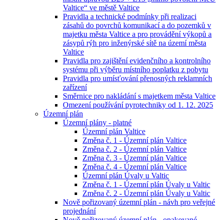
Valtice“ ve městě Valtice
Pravidla a technické podmínky při realizaci
zásahů do povrchů komunikací a do pozemků v
majetku města Valtice a pro provádění výkopů a
zásypů rýh pro inženýrské sítě na území města
Valtice
Pravidla pro zajištění evidenčního a kontrolního
systému při výběru místního poplatku z pobytu
Pravidla pro umísťování přenosných reklamních
zařízení
Směrnice pro nakládání s majetkem města Valtice
Omezení používání pyrotechniky od 1. 12. 2025
Územní plán
Územní plány - platné
Územní plán Valtice
Změna č. 1 - Územní plán Valtice
Změna č. 2 - Územní plán Valtice
Změna č. 3 - Územní plán Valtice
Změna č. 4 - Územní plán Valtice
Územní plán Úvaly u Valtic
Změna č. 1 - Územní plán Úvaly u Valtic
Změna č. 2 - Územní plán Úvaly u Valtic
Nově pořizovaný územní plán - návh pro veřejné
projednání
Nově pořizovaný územní plán - opakované