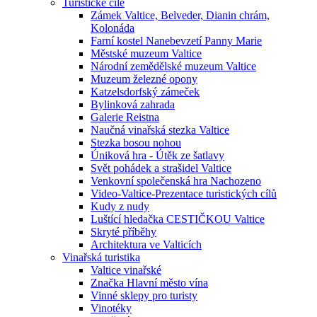
Turistické cíle
Zámek Valtice, Belveder, Dianin chrám,
Kolonáda
Farní kostel Nanebevzetí Panny Marie
Městské muzeum Valtice
Národní zemědělské muzeum Valtice
Muzeum železné opony
Katzelsdorfský zámeček
Bylinková zahrada
Galerie Reistna
Naučná vinařská stezka Valtice
Stezka bosou nohou
Úniková hra - Útěk ze šatlavy
Svět pohádek a strašidel Valtice
Venkovní společenská hra Nachozeno
Video-Valtice-Prezentace turistických cílů
Kudy z nudy
Luštící hledačka CESTIČKOU Valtice
Skryté příběhy
Architektura ve Valticích
Vinařská turistika
Valtice vinařské
Značka Hlavní město vína
Vinné sklepy pro turisty
Vinotéky