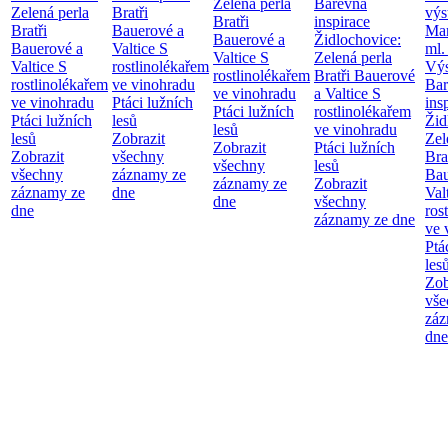
Zelená perla
Barevná
Zelená perla
Bratři
výs
Bratři
inspirace
Bratři
Bauerové a
Mar
Bauerové a
Židlochovice:
Bauerové a
Valtice
S
ml.
Valtice
S
Zelená perla
Valtice
S
rostlinolékařem
Výs
rostlinolékařem
Bratři Bauerové
rostlinolékařem
ve vinohradu
Bar
ve vinohradu
a Valtice
S
ve vinohradu
Ptáci lužních
ins
Ptáci lužních
rostlinolékařem
Ptáci lužních
lesů
Žid
lesů
ve vinohradu
lesů
Zobrazit
Zel
Zobrazit
Ptáci lužních
Zobrazit
všechny
Bra
všechny
lesů
všechny
záznamy ze
Bau
záznamy ze
Zobrazit
záznamy ze
dne
Val
dne
všechny
dne
ros
záznamy ze dne
ve 
Ptá
les
Zob
vše
záz
dne