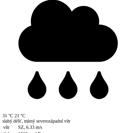
31 °C
21 °C
slabý déšť, mírný severozápadní vítr
vítr
SZ, 6.33
m/s