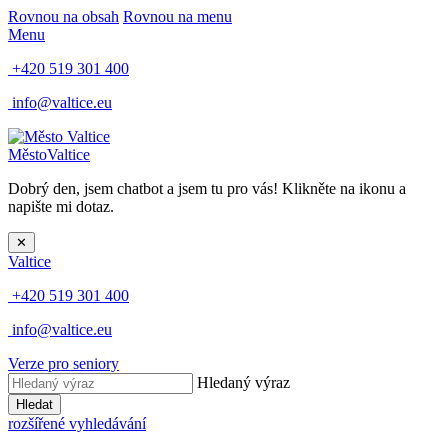
Rovnou na obsah
Rovnou na menu
Menu
+420 519 301 400
info@valtice.eu
Město
Valtice
Dobrý den, jsem chatbot a jsem tu pro vás! Klikněte na ikonu a
napište mi dotaz.
✕
Valtice
+420 519 301 400
info@valtice.eu
Verze pro seniory
Hledaný výraz
Hledat
rozšířené vyhledávání