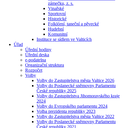
zámečku, z. s.
Vinařské
Sportovní
Historické
Folklórní, taneční a pěvecké
Hudební
Komunitní
Instituce se sídlem ve Valticích
Úřad
Úřední hodiny
Úřední deska
e-podatelna
Organizační struktura
Rozpočet
Volby
Volby do Zastupitelstva města Valtice 2026
Volby do Poslanecké sněmovny Parlamentu
České republiky 2025
Volby do Zastupitelstva Jihomoravského kraje
2024
Volby do Evropského parlamentu 2024
Volba prezidenta republiky 2023
Volby do Zastupitelstva města Valtice 2022
Volby do Poslanecké sněmovny Parlamentu
České republiky 2021