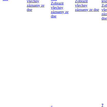
všechny
Zobrazit
les
Zobrazit
záznamy ze
všechny
Zob
všechny
dne
záznamy ze dne
vše
záznamy ze
záz
dne
dne
7