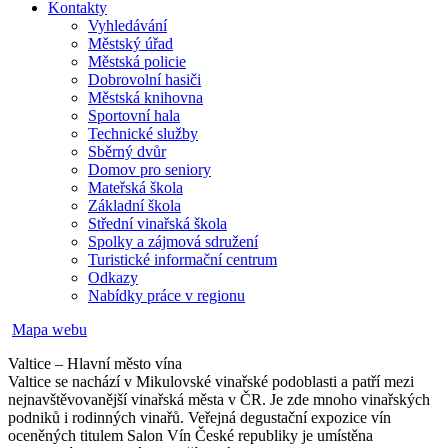
Kontakty
Vyhledávání
Městský úřad
Městská policie
Dobrovolní hasiči
Městská knihovna
Sportovní hala
Technické služby
Sběrný dvůr
Domov pro seniory
Mateřská škola
Základní škola
Střední vinařská škola
Spolky a zájmová sdružení
Turistické informační centrum
Odkazy
Nabídky práce v regionu
Mapa webu
Valtice – Hlavní město vína
Valtice se nachází v Mikulovské vinařské podoblasti a patří mezi
nejnavštěvovanější vinařská města v ČR. Je zde mnoho vinařských
podniků i rodinných vinařů. Veřejná degustační expozice vín
oceněných titulem Salon Vín České republiky je umístěna