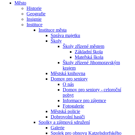
Město
Historie
Geografie
Insignie
Instituce
Instituce města
Správa majetku
Školy
Školy zřízené městem
Základní škola
Mateřská škola
Školy zřízené Jihomoravským
krajem
Městská knihovna
Domov pro seniory
O nás
Domov pro seniory - celoroční
pobyt
Informace pro zájemce
Fotogalerie
Městská policie
Dobrovolní hasiči
Spolky a zájmová sdružení
Galerie
Spolek pro obnovu Katzelsdorfského