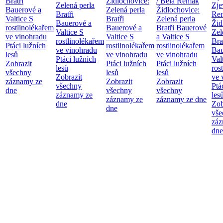
Bratři
Židlochovice:
/ Bela Remak
Zelená perla
Zje
Bauerové a
Zelená perla
Židlochovice:
Bratři
Re
Valtice
S
Bratři
Zelená perla
Bauerové a
Žid
rostlinolékařem
Bauerové a
Bratři Bauerové
Valtice
S
Zel
ve vinohradu
Valtice
S
a Valtice
S
rostlinolékařem
Bra
Ptáci lužních
rostlinolékařem
rostlinolékařem
ve vinohradu
Bau
lesů
ve vinohradu
ve vinohradu
Ptáci lužních
Val
Zobrazit
Ptáci lužních
Ptáci lužních
lesů
ros
všechny
lesů
lesů
Zobrazit
ve 
záznamy ze
Zobrazit
Zobrazit
všechny
Ptá
dne
všechny
všechny
záznamy ze
les
záznamy ze
záznamy ze dne
dne
Zob
dne
vše
záz
dne