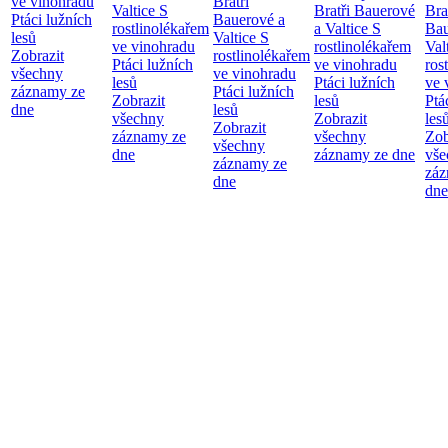
ve vinohradu
Bratři
Valtice
S
Bratři Bauerové
Bra
Ptáci lužních
Bauerové a
rostlinolékařem
a Valtice
S
Bau
lesů
Valtice
S
ve vinohradu
rostlinolékařem
Val
Zobrazit
rostlinolékařem
Ptáci lužních
ve vinohradu
ros
všechny
ve vinohradu
lesů
Ptáci lužních
ve 
záznamy ze
Ptáci lužních
Zobrazit
lesů
Ptá
dne
lesů
všechny
Zobrazit
les
Zobrazit
záznamy ze
všechny
Zob
všechny
dne
záznamy ze dne
vše
záznamy ze
záz
dne
dne