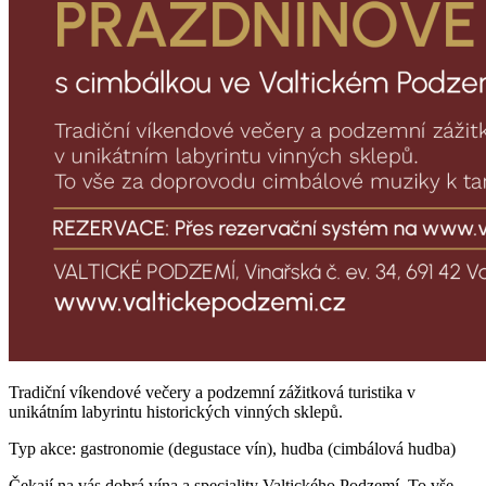
Tradiční víkendové večery a podzemní zážitková turistika v
unikátním labyrintu historických vinných sklepů.
Typ akce: gastronomie (degustace vín), hudba (cimbálová hudba)
Čekají na vás dobrá vína a speciality Valtického Podzemí. To vše