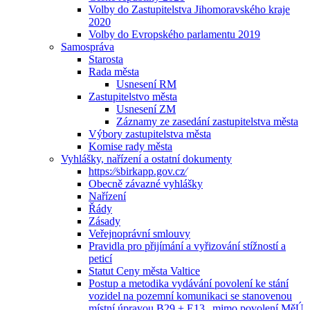
Volby do Zastupitelstva Jihomoravského kraje
2020
Volby do Evropského parlamentu 2019
Samospráva
Starosta
Rada města
Usnesení RM
Zastupitelstvo města
Usnesení ZM
Záznamy ze zasedání zastupitelstva města
Výbory zastupitelstva města
Komise rady města
Vyhlášky, nařízení a ostatní dokumenty
https:⁄⁄sbirkapp.gov.cz⁄
Obecně závazné vyhlášky
Nařízení
Řády
Zásady
Veřejnoprávní smlouvy
Pravidla pro přijímání a vyřizování stížností a
peticí
Statut Ceny města Valtice
Postup a metodika vydávání povolení ke stání
vozidel na pozemní komunikaci se stanovenou
místní úpravou B29 + E13 „mimo povolení MěÚ