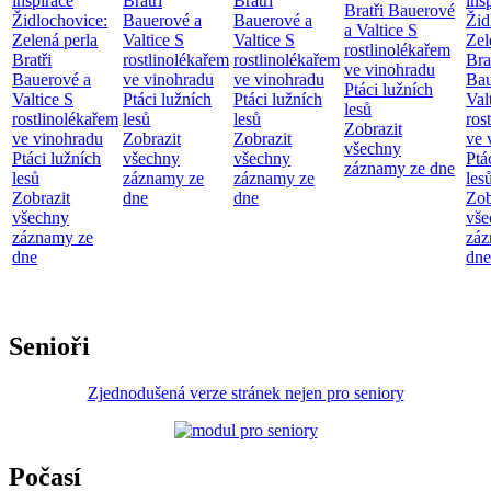
inspirace
Bratři
Bratři
ins
Bratři Bauerové
Židlochovice:
Bauerové a
Bauerové a
Žid
a Valtice
S
Zelená perla
Valtice
S
Valtice
S
Zel
rostlinolékařem
Bratři
rostlinolékařem
rostlinolékařem
Bra
ve vinohradu
Bauerové a
ve vinohradu
ve vinohradu
Bau
Ptáci lužních
Valtice
S
Ptáci lužních
Ptáci lužních
Val
lesů
rostlinolékařem
lesů
lesů
ros
Zobrazit
ve vinohradu
Zobrazit
Zobrazit
ve 
všechny
Ptáci lužních
všechny
všechny
Ptá
záznamy ze dne
lesů
záznamy ze
záznamy ze
les
Zobrazit
dne
dne
Zob
všechny
vše
záznamy ze
záz
dne
dne
Senioři
Zjednodušená verze stránek nejen pro seniory
Počasí