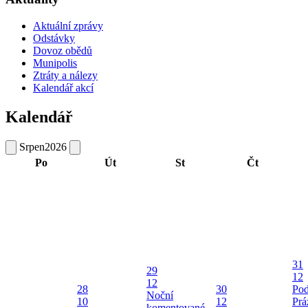
Aktuální zprávy
Odstávky
Dovoz obědů
Munipolis
Ztráty a nálezy
Kalendář akcí
Kalendář
Srpen
2026
Po
Út
St
Čt
31
29
12
12
28
30
Pod
Noční
10
12
Prá
komentované