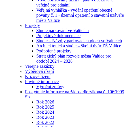
veřejné projednání
Veřejná vyhláška - vydání opatření obecné
povahy č. 1 - územní opatření o stavební uzávěře
města Valtice
Projekty
Studie parkování ve Valticích
Projektové dokumentace
Studie – Návrhy parkovacích ploch ve Valticích
Architektonická studie – školní dvůr ZŠ Valtice
Podpořené projekty
Strategický plán rozvoje města Valtice pro
období 2024 – 2028
Veřejné zakázky
Výběrová řízení
Krizové řízení
Povinné informace
Výroční zprávy
Poskytnuté informace na žádost dle zákona č. 106⁄1999
Sb.
Rok 2026
Rok 2025
Rok 2024
Rok 2023
Rok 2022