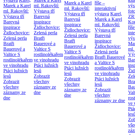
výstava
Karel,
Marek a Karel
klu
Marek a Karel
říše –
Marek a Karel
ml. Rakovští:
výs
ml. Rakovští:
interaktivní
ml. Rakovští:
Výstava tří
fot
Výstava tří
výstava
Karel,
Výstava tří
Barevná
ZR
Barevná
Marek a Karel
Barevná
inspirace
Kou
inspirace
ml. Rakovští:
inspirace
Židlochovice:
říše
Židlochovice:
Výstava tří
Židlochovice:
Zelená perla
int
Zelená perla
Barevná
Zelená perla
Bratři
výs
Bratři
inspirace
Bratři
Bauerové a
Mar
Bauerové a
Židlochovice:
Bauerové a
Valtice
S
ml.
Valtice
S
Zelená perla
Valtice
S
rostlinolékařem
Výs
rostlinolékařem
Bratři Bauerové
rostlinolékařem
ve vinohradu
Bar
ve vinohradu
a Valtice
S
ve vinohradu
Ptáci lužních
ins
Ptáci lužních
rostlinolékařem
Ptáci lužních
lesů
Žid
lesů
ve vinohradu
lesů
Zobrazit
Zel
Zobrazit
Ptáci lužních
Zobrazit
všechny
Bra
všechny
lesů
všechny
záznamy ze
Bau
záznamy ze
Zobrazit
záznamy ze
dne
Val
dne
všechny
dne
ros
záznamy ze dne
ve 
Ptá
les
Zob
vše
záz