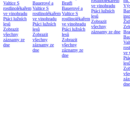
rostlinolékařem
ml.
Valtice
S
Bauerové a
Bratři
ve vinohradu
Výs
rostlinolékařem
Valtice
S
Bauerové a
Ptáci lužních
Bar
ve vinohradu
rostlinolékařem
Valtice
S
lesů
ins
Ptáci lužních
ve vinohradu
rostlinolékařem
Zobrazit
Žid
lesů
Ptáci lužních
ve vinohradu
všechny
Zel
Zobrazit
lesů
Ptáci lužních
záznamy ze dne
Bra
všechny
Zobrazit
lesů
Bau
záznamy ze
všechny
Zobrazit
Val
dne
záznamy ze
všechny
ros
dne
záznamy ze
ve 
dne
Ptá
les
Zob
vše
záz
dne