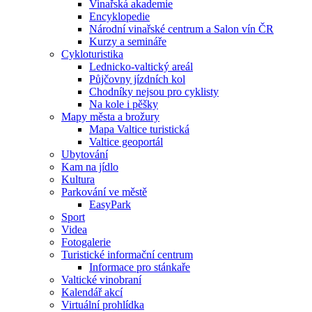
Vinařská akademie
Encyklopedie
Národní vinařské centrum a Salon vín ČR
Kurzy a semináře
Cykloturistika
Lednicko-valtický areál
Půjčovny jízdních kol
Chodníky nejsou pro cyklisty
Na kole i pěšky
Mapy města a brožury
Mapa Valtice turistická
Valtice geoportál
Ubytování
Kam na jídlo
Kultura
Parkování ve městě
EasyPark
Sport
Videa
Fotogalerie
Turistické informační centrum
Informace pro stánkaře
Valtické vinobraní
Kalendář akcí
Virtuální prohlídka