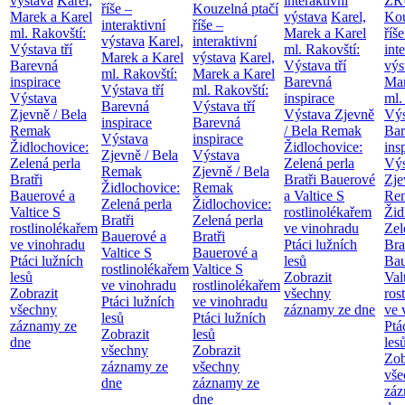
výstava
Karel,
interaktivní
ZR
říše –
Kouzelná ptačí
Marek a Karel
výstava
Karel,
Kou
interaktivní
říše –
ml. Rakovští:
Marek a Karel
říše
výstava
Karel,
interaktivní
Výstava tří
ml. Rakovští:
int
Marek a Karel
výstava
Karel,
Barevná
Výstava tří
výs
ml. Rakovští:
Marek a Karel
inspirace
Barevná
Mar
Výstava tří
ml. Rakovští:
Výstava
inspirace
ml.
Barevná
Výstava tří
Zjevně / Bela
Výstava Zjevně
Výs
inspirace
Barevná
Remak
/ Bela Remak
Bar
Výstava
inspirace
Židlochovice:
Židlochovice:
ins
Zjevně / Bela
Výstava
Zelená perla
Zelená perla
Výs
Remak
Zjevně / Bela
Bratři
Bratři Bauerové
Zje
Židlochovice:
Remak
Bauerové a
a Valtice
S
Re
Zelená perla
Židlochovice:
Valtice
S
rostlinolékařem
Žid
Bratři
Zelená perla
rostlinolékařem
ve vinohradu
Zel
Bauerové a
Bratři
ve vinohradu
Ptáci lužních
Bra
Valtice
S
Bauerové a
Ptáci lužních
lesů
Bau
rostlinolékařem
Valtice
S
lesů
Zobrazit
Val
ve vinohradu
rostlinolékařem
Zobrazit
všechny
ros
Ptáci lužních
ve vinohradu
všechny
záznamy ze dne
ve 
lesů
Ptáci lužních
záznamy ze
Ptá
Zobrazit
lesů
dne
les
všechny
Zobrazit
Zob
záznamy ze
všechny
vše
dne
záznamy ze
záz
dne