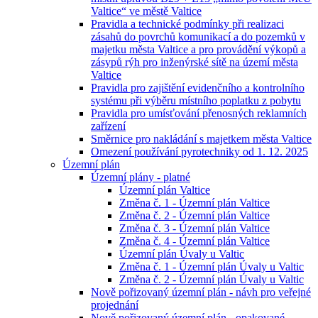
Valtice“ ve městě Valtice
Pravidla a technické podmínky při realizaci
zásahů do povrchů komunikací a do pozemků v
majetku města Valtice a pro provádění výkopů a
zásypů rýh pro inženýrské sítě na území města
Valtice
Pravidla pro zajištění evidenčního a kontrolního
systému při výběru místního poplatku z pobytu
Pravidla pro umísťování přenosných reklamních
zařízení
Směrnice pro nakládání s majetkem města Valtice
Omezení používání pyrotechniky od 1. 12. 2025
Územní plán
Územní plány - platné
Územní plán Valtice
Změna č. 1 - Územní plán Valtice
Změna č. 2 - Územní plán Valtice
Změna č. 3 - Územní plán Valtice
Změna č. 4 - Územní plán Valtice
Územní plán Úvaly u Valtic
Změna č. 1 - Územní plán Úvaly u Valtic
Změna č. 2 - Územní plán Úvaly u Valtic
Nově pořizovaný územní plán - návh pro veřejné
projednání
Nově pořizovaný územní plán - opakované