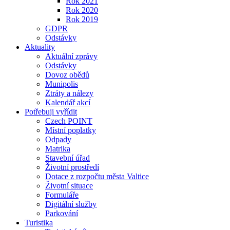
Rok 2021
Rok 2020
Rok 2019
GDPR
Odstávky
Aktuality
Aktuální zprávy
Odstávky
Dovoz obědů
Munipolis
Ztráty a nálezy
Kalendář akcí
Potřebuji vyřídit
Czech POINT
Místní poplatky
Odpady
Matrika
Stavební úřad
Životní prostředí
Dotace z rozpočtu města Valtice
Životní situace
Formuláře
Digitální služby
Parkování
Turistika