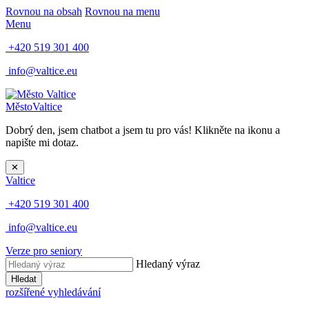
Rovnou na obsah
Rovnou na menu
Menu
+420 519 301 400
info@valtice.eu
Město
Valtice
Dobrý den, jsem chatbot a jsem tu pro vás! Klikněte na ikonu a
napište mi dotaz.
✕
Valtice
+420 519 301 400
info@valtice.eu
Verze pro seniory
Hledaný výraz
Hledat
rozšířené vyhledávání