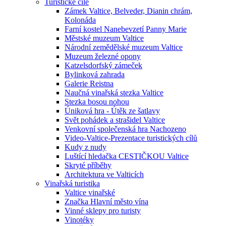
Turistické cíle
Zámek Valtice, Belveder, Dianin chrám,
Kolonáda
Farní kostel Nanebevzetí Panny Marie
Městské muzeum Valtice
Národní zemědělské muzeum Valtice
Muzeum železné opony
Katzelsdorfský zámeček
Bylinková zahrada
Galerie Reistna
Naučná vinařská stezka Valtice
Stezka bosou nohou
Úniková hra - Útěk ze šatlavy
Svět pohádek a strašidel Valtice
Venkovní společenská hra Nachozeno
Video-Valtice-Prezentace turistických cílů
Kudy z nudy
Luštící hledačka CESTIČKOU Valtice
Skryté příběhy
Architektura ve Valticích
Vinařská turistika
Valtice vinařské
Značka Hlavní město vína
Vinné sklepy pro turisty
Vinotéky