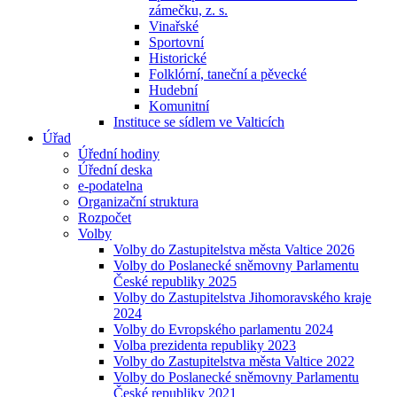
zámečku, z. s.
Vinařské
Sportovní
Historické
Folklórní, taneční a pěvecké
Hudební
Komunitní
Instituce se sídlem ve Valticích
Úřad
Úřední hodiny
Úřední deska
e-podatelna
Organizační struktura
Rozpočet
Volby
Volby do Zastupitelstva města Valtice 2026
Volby do Poslanecké sněmovny Parlamentu
České republiky 2025
Volby do Zastupitelstva Jihomoravského kraje
2024
Volby do Evropského parlamentu 2024
Volba prezidenta republiky 2023
Volby do Zastupitelstva města Valtice 2022
Volby do Poslanecké sněmovny Parlamentu
České republiky 2021