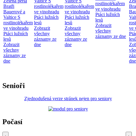
Zelená perla
Valtice
S
Valtice
S
Zel
rostlinolékařem
Bratři
rostlinolékařem
rostlinolékařem
Bra
ve vinohradu
Bauerové a
ve vinohradu
ve vinohradu
Bau
Ptáci lužních
Valtice
S
Ptáci lužních
Ptáci lužních
Val
lesů
rostlinolékařem
lesů
lesů
ros
Zobrazit
ve vinohradu
Zobrazit
Zobrazit
ve 
všechny
Ptáci lužních
všechny
všechny
Ptá
záznamy ze dne
lesů
záznamy ze
záznamy ze
les
Zobrazit
dne
dne
Zob
všechny
vše
záznamy ze
záz
dne
dne
Senioři
Zjednodušená verze stránek nejen pro seniory
Počasí