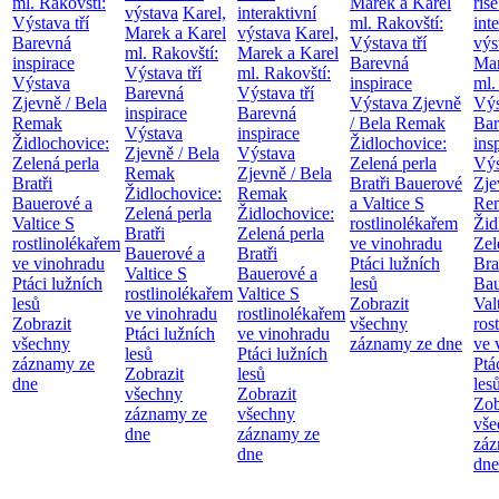
ml. Rakovští:
Marek a Karel
říše
výstava
Karel,
interaktivní
Výstava tří
ml. Rakovští:
int
Marek a Karel
výstava
Karel,
Barevná
Výstava tří
výs
ml. Rakovští:
Marek a Karel
inspirace
Barevná
Mar
Výstava tří
ml. Rakovští:
Výstava
inspirace
ml.
Barevná
Výstava tří
Zjevně / Bela
Výstava Zjevně
Výs
inspirace
Barevná
Remak
/ Bela Remak
Bar
Výstava
inspirace
Židlochovice:
Židlochovice:
ins
Zjevně / Bela
Výstava
Zelená perla
Zelená perla
Výs
Remak
Zjevně / Bela
Bratři
Bratři Bauerové
Zje
Židlochovice:
Remak
Bauerové a
a Valtice
S
Re
Zelená perla
Židlochovice:
Valtice
S
rostlinolékařem
Žid
Bratři
Zelená perla
rostlinolékařem
ve vinohradu
Zel
Bauerové a
Bratři
ve vinohradu
Ptáci lužních
Bra
Valtice
S
Bauerové a
Ptáci lužních
lesů
Bau
rostlinolékařem
Valtice
S
lesů
Zobrazit
Val
ve vinohradu
rostlinolékařem
Zobrazit
všechny
ros
Ptáci lužních
ve vinohradu
všechny
záznamy ze dne
ve 
lesů
Ptáci lužních
záznamy ze
Ptá
Zobrazit
lesů
dne
les
všechny
Zobrazit
Zob
záznamy ze
všechny
vše
dne
záznamy ze
záz
dne
dne