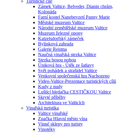
Turistické cíle
Zámek Valtice, Belveder, Dianin chrám,
Kolonáda
Farní kostel Nanebevzetí Panny Marie
Městské muzeum Valtice
Národní zemědělské muzeum Valtice
Muzeum železné opony
Katzelsdorfský zámeček
Bylinková zahrada
Galerie Reistna
Naučná vinařská stezka Valtice
Stezka bosou nohou
Úniková hra - Útěk ze šatlavy
Svět pohádek a strašidel Valtice
Venkovní společenská hra Nachozeno
Video-Valtice-Prezentace turistických cílů
Kudy z nudy
Luštící hledačka CESTIČKOU Valtice
Skryté příběhy
Architektura ve Valticích
Vinařská turistika
Valtice vinařské
Značka Hlavní město vína
Vinné sklepy pro turisty
Vinotéky