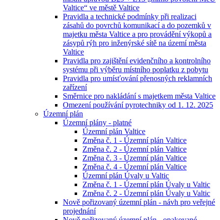
Valtice“ ve městě Valtice
Pravidla a technické podmínky při realizaci
zásahů do povrchů komunikací a do pozemků v
majetku města Valtice a pro provádění výkopů a
zásypů rýh pro inženýrské sítě na území města
Valtice
Pravidla pro zajištění evidenčního a kontrolního
systému při výběru místního poplatku z pobytu
Pravidla pro umísťování přenosných reklamních
zařízení
Směrnice pro nakládání s majetkem města Valtice
Omezení používání pyrotechniky od 1. 12. 2025
Územní plán
Územní plány - platné
Územní plán Valtice
Změna č. 1 - Územní plán Valtice
Změna č. 2 - Územní plán Valtice
Změna č. 3 - Územní plán Valtice
Změna č. 4 - Územní plán Valtice
Územní plán Úvaly u Valtic
Změna č. 1 - Územní plán Úvaly u Valtic
Změna č. 2 - Územní plán Úvaly u Valtic
Nově pořizovaný územní plán - návh pro veřejné
projednání
Nově pořizovaný územní plán - opakované