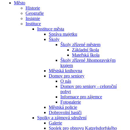
Město
Historie
Geografie
Insignie
Instituce
Instituce města
Správa majetku
Školy
Školy zřízené městem
Základní škola
Mateřská škola
Školy zřízené Jihomoravským
krajem
Městská knihovna
Domov pro seniory
O nás
Domov pro seniory - celoroční
pobyt
Informace pro zájemce
Fotogalerie
Městská policie
Dobrovolní hasiči
Spolky a zájmová sdružení
Galerie
Spolek pro obnovu Katzelsdorfského