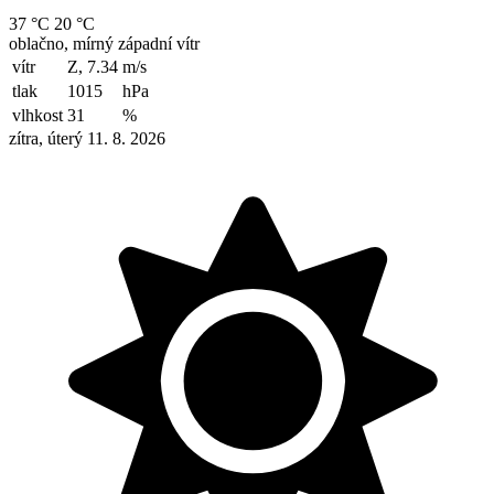
37 °C
20 °C
oblačno, mírný západní vítr
vítr
Z, 7.34
m/s
tlak
1015
hPa
vlhkost
31
%
zítra, úterý 11. 8. 2026