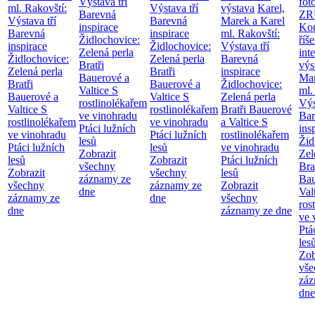
Výstava tří
fot
ml. Rakovští:
Výstava tří
výstava
Karel,
Barevná
ZR
Výstava tří
Barevná
Marek a Karel
inspirace
Kou
Barevná
inspirace
ml. Rakovští:
Židlochovice:
říše
inspirace
Židlochovice:
Výstava tří
Zelená perla
int
Židlochovice:
Zelená perla
Barevná
Bratři
výs
Zelená perla
Bratři
inspirace
Bauerové a
Mar
Bratři
Bauerové a
Židlochovice:
Valtice
S
ml.
Bauerové a
Valtice
S
Zelená perla
rostlinolékařem
Výs
Valtice
S
rostlinolékařem
Bratři Bauerové
ve vinohradu
Bar
rostlinolékařem
ve vinohradu
a Valtice
S
Ptáci lužních
ins
ve vinohradu
Ptáci lužních
rostlinolékařem
lesů
Žid
Ptáci lužních
lesů
ve vinohradu
Zobrazit
Zel
lesů
Zobrazit
Ptáci lužních
všechny
Bra
Zobrazit
všechny
lesů
záznamy ze
Bau
všechny
záznamy ze
Zobrazit
dne
Val
záznamy ze
dne
všechny
ros
dne
záznamy ze dne
ve 
Ptá
les
Zob
vše
záz
dne