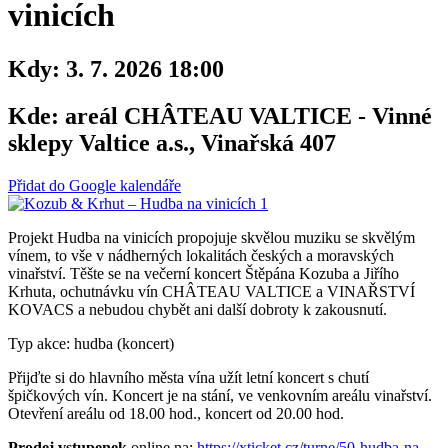
vinicích
Kdy:
3. 7. 2026 18:00
Kde:
areál CHÂTEAU VALTICE - Vinné
sklepy Valtice a.s., Vinařská 407
Přidat do Google kalendáře
Projekt Hudba na vinicích propojuje skvělou muziku se skvělým
vínem, to vše v nádherných lokalitách českých a moravských
vinařství. Těšte se na večerní koncert Štěpána Kozuba a Jiřího
Krhuta, ochutnávku vín CHÂTEAU VALTICE a VINAŘSTVÍ
KOVACS a nebudou chybět ani další dobroty k zakousnutí.
Typ akce: hudba (koncert)
Přijďte si do hlavního města vína užít letní koncert s chutí
špičkových vín. Koncert je na stání, ve venkovním areálu vinařství.
Otevření areálu od 18.00 hod., koncert od 20.00 hod.
Prodej vstupenek
online na:
https://xticket.cz/turne/50-hudba-na-