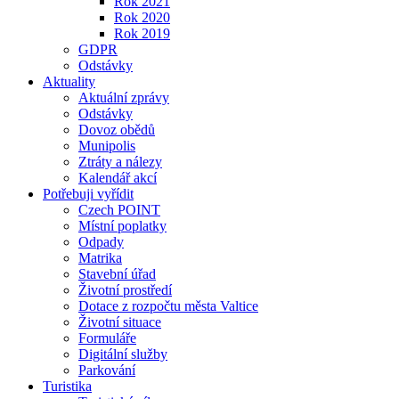
Rok 2021
Rok 2020
Rok 2019
GDPR
Odstávky
Aktuality
Aktuální zprávy
Odstávky
Dovoz obědů
Munipolis
Ztráty a nálezy
Kalendář akcí
Potřebuji vyřídit
Czech POINT
Místní poplatky
Odpady
Matrika
Stavební úřad
Životní prostředí
Dotace z rozpočtu města Valtice
Životní situace
Formuláře
Digitální služby
Parkování
Turistika