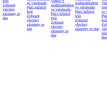
lesů
Valtice
S
ve vinohradu
rostlinolékařem
Val
Zobrazit
rostlinolékařem
Ptáci lužních
ve vinohradu
ros
všechny
ve vinohradu
lesů
Ptáci lužních
ve 
záznamy ze
Ptáci lužních
Zobrazit
lesů
Ptá
dne
lesů
všechny
Zobrazit
les
Zobrazit
záznamy ze
všechny
Zob
všechny
dne
záznamy ze dne
vše
záznamy ze
záz
dne
dne