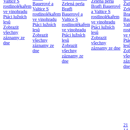
Valtice
S
Zelená perla
Bauerové a
Zelená perla
Žid
rostlinolékařem
Bratři Bauerové
Valtice
S
Bratři
Zel
ve vinohradu
a Valtice
S
rostlinolékařem
Bauerové a
Bra
Ptáci lužních
rostlinolékařem
ve vinohradu
Valtice
S
Bau
lesů
ve vinohradu
Ptáci lužních
rostlinolékařem
Val
Zobrazit
Ptáci lužních
lesů
ve vinohradu
ros
všechny
lesů
Zobrazit
Ptáci lužních
ve 
záznamy ze
Zobrazit
všechny
lesů
Ptá
dne
všechny
záznamy ze
Zobrazit
les
záznamy ze dne
dne
všechny
Zob
záznamy ze
vše
dne
záz
dne
21