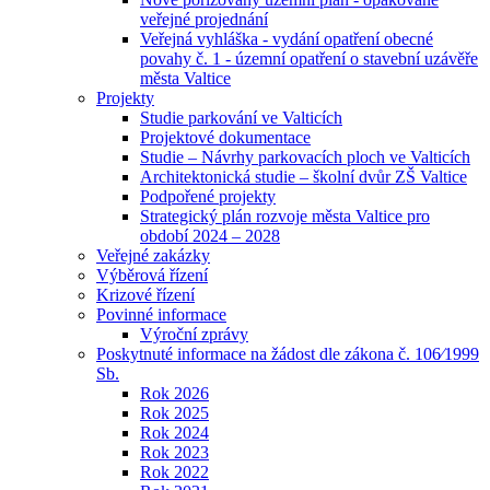
veřejné projednání
Veřejná vyhláška - vydání opatření obecné
povahy č. 1 - územní opatření o stavební uzávěře
města Valtice
Projekty
Studie parkování ve Valticích
Projektové dokumentace
Studie – Návrhy parkovacích ploch ve Valticích
Architektonická studie – školní dvůr ZŠ Valtice
Podpořené projekty
Strategický plán rozvoje města Valtice pro
období 2024 – 2028
Veřejné zakázky
Výběrová řízení
Krizové řízení
Povinné informace
Výroční zprávy
Poskytnuté informace na žádost dle zákona č. 106⁄1999
Sb.
Rok 2026
Rok 2025
Rok 2024
Rok 2023
Rok 2022