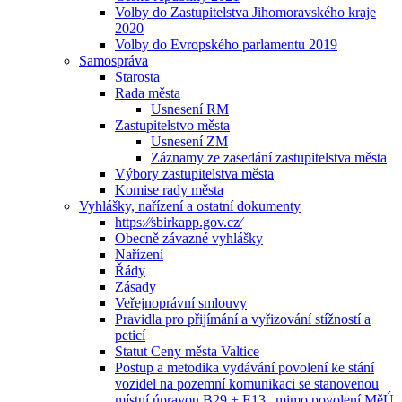
Volby do Zastupitelstva Jihomoravského kraje
2020
Volby do Evropského parlamentu 2019
Samospráva
Starosta
Rada města
Usnesení RM
Zastupitelstvo města
Usnesení ZM
Záznamy ze zasedání zastupitelstva města
Výbory zastupitelstva města
Komise rady města
Vyhlášky, nařízení a ostatní dokumenty
https:⁄⁄sbirkapp.gov.cz⁄
Obecně závazné vyhlášky
Nařízení
Řády
Zásady
Veřejnoprávní smlouvy
Pravidla pro přijímání a vyřizování stížností a
peticí
Statut Ceny města Valtice
Postup a metodika vydávání povolení ke stání
vozidel na pozemní komunikaci se stanovenou
místní úpravou B29 + E13 „mimo povolení MěÚ