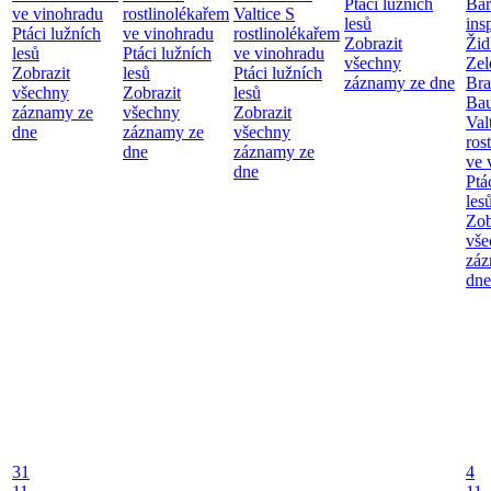
Ptáci lužních
Bar
ve vinohradu
rostlinolékařem
Valtice
S
lesů
ins
Ptáci lužních
ve vinohradu
rostlinolékařem
Zobrazit
Žid
lesů
Ptáci lužních
ve vinohradu
všechny
Zel
Zobrazit
lesů
Ptáci lužních
záznamy ze dne
Bra
všechny
Zobrazit
lesů
Bau
záznamy ze
všechny
Zobrazit
Val
dne
záznamy ze
všechny
ros
dne
záznamy ze
ve 
dne
Ptá
les
Zob
vše
záz
dne
31
4