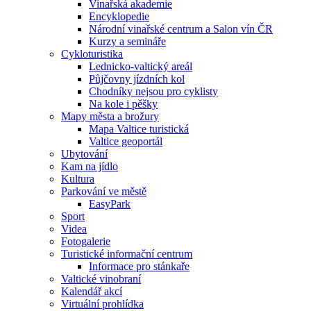
Vinařská akademie
Encyklopedie
Národní vinařské centrum a Salon vín ČR
Kurzy a semináře
Cykloturistika
Lednicko-valtický areál
Půjčovny jízdních kol
Chodníky nejsou pro cyklisty
Na kole i pěšky
Mapy města a brožury
Mapa Valtice turistická
Valtice geoportál
Ubytování
Kam na jídlo
Kultura
Parkování ve městě
EasyPark
Sport
Videa
Fotogalerie
Turistické informační centrum
Informace pro stánkaře
Valtické vinobraní
Kalendář akcí
Virtuální prohlídka