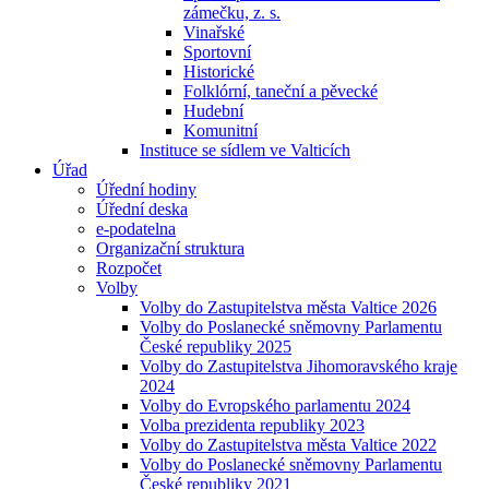
zámečku, z. s.
Vinařské
Sportovní
Historické
Folklórní, taneční a pěvecké
Hudební
Komunitní
Instituce se sídlem ve Valticích
Úřad
Úřední hodiny
Úřední deska
e-podatelna
Organizační struktura
Rozpočet
Volby
Volby do Zastupitelstva města Valtice 2026
Volby do Poslanecké sněmovny Parlamentu
České republiky 2025
Volby do Zastupitelstva Jihomoravského kraje
2024
Volby do Evropského parlamentu 2024
Volba prezidenta republiky 2023
Volby do Zastupitelstva města Valtice 2022
Volby do Poslanecké sněmovny Parlamentu
České republiky 2021