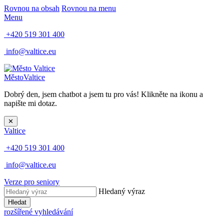
Rovnou na obsah
Rovnou na menu
Menu
+420 519 301 400
info@valtice.eu
Město
Valtice
Dobrý den, jsem chatbot a jsem tu pro vás! Klikněte na ikonu a
napište mi dotaz.
✕
Valtice
+420 519 301 400
info@valtice.eu
Verze pro seniory
Hledaný výraz
Hledat
rozšířené vyhledávání