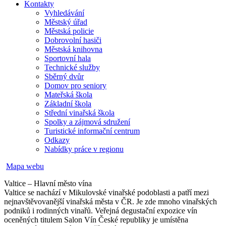
Kontakty
Vyhledávání
Městský úřad
Městská policie
Dobrovolní hasiči
Městská knihovna
Sportovní hala
Technické služby
Sběrný dvůr
Domov pro seniory
Mateřská škola
Základní škola
Střední vinařská škola
Spolky a zájmová sdružení
Turistické informační centrum
Odkazy
Nabídky práce v regionu
Mapa webu
Valtice – Hlavní město vína
Valtice se nachází v Mikulovské vinařské podoblasti a patří mezi
nejnavštěvovanější vinařská města v ČR. Je zde mnoho vinařských
podniků i rodinných vinařů. Veřejná degustační expozice vín
oceněných titulem Salon Vín České republiky je umístěna