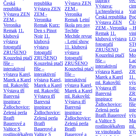
papriky
več
Česká
republika
Výstava ZEN
Výstava:
cim
republika
Výstava ZEN
ZEM -
Lichtenštejni a
Val
Výstava ZEN
ZEM -
Veronika
Česká republika
Po
ZEM -
Veronika
Remak
Letní
Výstava ZEN
Č
Veronika
Remak
Kurz:
škola pro psy
ZEM - Veronika
– H
Remak
11.
Den s Pinot
Techtle
Remak
11.
vin
klubová
Noir
11.
Mechtle revue
klubová výstava
LO
výstava
klubová
- Letní show
fotografií
ST
fotografií
výstava
11. klubová
ZRUŠENO
Gr
ZRUŠENO
fotografií
výstava
Kouzelná ptačí
Mor
Kouzelná ptačí
ZRUŠENO
fotografií
říše –
Lad
říše –
Kouzelná ptačí
ZRUŠENO
interaktivní
Pav
interaktivní
říše –
Kouzelná ptačí
výstava
Karel,
ZR
výstava
Karel,
interaktivní
říše –
Marek a Karel
11.
Marek a Karel
výstava
Karel,
interaktivní
ml. Rakovští:
výs
ml. Rakovští:
Marek a Karel
výstava
Karel,
Výstava tří
fot
Výstava tří
ml. Rakovští:
Marek a Karel
Barevná
ZR
Barevná
Výstava tří
ml. Rakovští:
inspirace
Kou
inspirace
Barevná
Výstava tří
Židlochovice:
říše
Židlochovice:
inspirace
Barevná
Zelená perla
int
Zelená perla
Židlochovice:
inspirace
Bratři Bauerové
výs
Bratři
Zelená perla
Židlochovice:
a Valtice
S
Mar
Bauerové a
Bratři
Zelená perla
rostlinolékařem
ml.
Valtice
S
Bauerové a
Bratři
ve vinohradu
Výs
rostlinolékařem
Valtice
S
Bauerové a