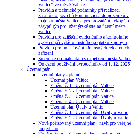
Valtice“ ve městě Valtice
Pravidla a technické podmínky při realizaci
zásahů do povrchů komunikací a do pozemků v
majetku města Valtice a pro provádění výkopů a
zásypů rýh pro inženýrské sítě na území města
Valtice
Pravidla pro zajištění evidenčního a kontrolního
systému při výběru místního poplatku z pobytu
Pravidla pro umísťování přenosných reklamních
zařízení
Směrnice pro nakládání s majetkem města Valtice
Omezení používání pyrotechniky od 1. 12. 2025
Územní plán
Územní plány - platné
Územní plán Valtice
Změna č. 1 - Územní plán Valtice
Změna č. 2 - Územní plán Valtice
Změna č. 3 - Územní plán Valtice
Změna č. 4 - Územní plán Valtice
Územní plán Úvaly u Valtic
Změna č. 1 - Územní plán Úvaly u Valtic
Změna č. 2 - Územní plán Úvaly u Valtic
Nově pořizovaný územní plán - návh pro veřejné
projednání
Nově pořizovaný územní plán - opakované