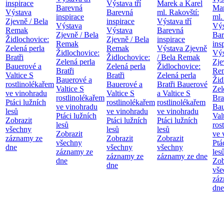
inspirace
Výstava tří
Marek a Karel
Barevná
Mar
Výstava
Barevná
ml. Rakovští:
inspirace
ml.
Zjevně / Bela
inspirace
Výstava tří
Výstava
Výs
Remak
Výstava
Barevná
Zjevně / Bela
Bar
Židlochovice:
Zjevně / Bela
inspirace
Remak
ins
Zelená perla
Remak
Výstava Zjevně
Židlochovice:
Výs
Bratři
Židlochovice:
/ Bela Remak
Zelená perla
Zje
Bauerové a
Zelená perla
Židlochovice:
Bratři
Re
Valtice
S
Bratři
Zelená perla
Bauerové a
Žid
rostlinolékařem
Bauerové a
Bratři Bauerové
Valtice
S
Zel
ve vinohradu
Valtice
S
a Valtice
S
rostlinolékařem
Bra
Ptáci lužních
rostlinolékařem
rostlinolékařem
ve vinohradu
Bau
lesů
ve vinohradu
ve vinohradu
Ptáci lužních
Val
Zobrazit
Ptáci lužních
Ptáci lužních
lesů
ros
všechny
lesů
lesů
Zobrazit
ve 
záznamy ze
Zobrazit
Zobrazit
všechny
Ptá
dne
všechny
všechny
záznamy ze
les
záznamy ze
záznamy ze dne
dne
Zob
dne
vše
záz
dne