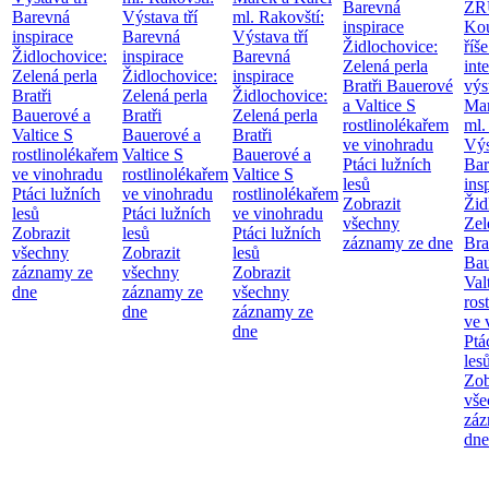
Barevná
ZR
Barevná
Výstava tří
ml. Rakovští:
inspirace
Kou
inspirace
Barevná
Výstava tří
Židlochovice:
říše
Židlochovice:
inspirace
Barevná
Zelená perla
int
Zelená perla
Židlochovice:
inspirace
Bratři Bauerové
výs
Bratři
Zelená perla
Židlochovice:
a Valtice
S
Mar
Bauerové a
Bratři
Zelená perla
rostlinolékařem
ml.
Valtice
S
Bauerové a
Bratři
ve vinohradu
Výs
rostlinolékařem
Valtice
S
Bauerové a
Ptáci lužních
Bar
ve vinohradu
rostlinolékařem
Valtice
S
lesů
ins
Ptáci lužních
ve vinohradu
rostlinolékařem
Zobrazit
Žid
lesů
Ptáci lužních
ve vinohradu
všechny
Zel
Zobrazit
lesů
Ptáci lužních
záznamy ze dne
Bra
všechny
Zobrazit
lesů
Bau
záznamy ze
všechny
Zobrazit
Val
dne
záznamy ze
všechny
ros
dne
záznamy ze
ve 
dne
Ptá
les
Zob
vše
záz
dne