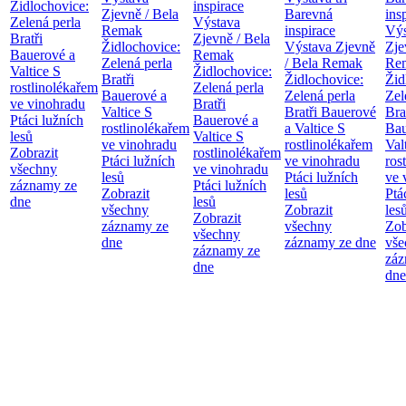
Židlochovice:
inspirace
Zjevně / Bela
Barevná
ins
Zelená perla
Výstava
Remak
inspirace
Výs
Bratři
Zjevně / Bela
Židlochovice:
Výstava Zjevně
Zje
Bauerové a
Remak
Zelená perla
/ Bela Remak
Re
Valtice
S
Židlochovice:
Bratři
Židlochovice:
Žid
rostlinolékařem
Zelená perla
Bauerové a
Zelená perla
Zel
ve vinohradu
Bratři
Valtice
S
Bratři Bauerové
Bra
Ptáci lužních
Bauerové a
rostlinolékařem
a Valtice
S
Bau
lesů
Valtice
S
ve vinohradu
rostlinolékařem
Val
Zobrazit
rostlinolékařem
Ptáci lužních
ve vinohradu
ros
všechny
ve vinohradu
lesů
Ptáci lužních
ve 
záznamy ze
Ptáci lužních
Zobrazit
lesů
Ptá
dne
lesů
všechny
Zobrazit
les
Zobrazit
záznamy ze
všechny
Zob
všechny
dne
záznamy ze dne
vše
záznamy ze
záz
dne
dne