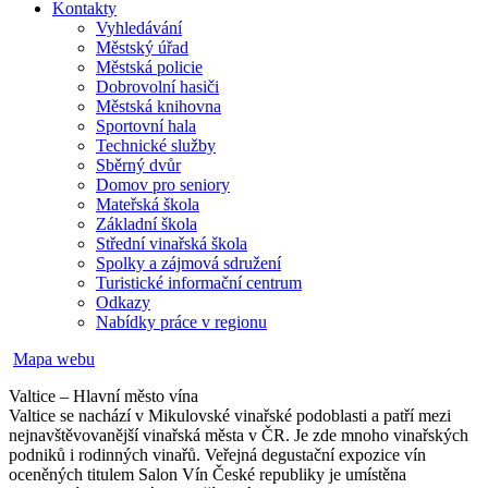
Kontakty
Vyhledávání
Městský úřad
Městská policie
Dobrovolní hasiči
Městská knihovna
Sportovní hala
Technické služby
Sběrný dvůr
Domov pro seniory
Mateřská škola
Základní škola
Střední vinařská škola
Spolky a zájmová sdružení
Turistické informační centrum
Odkazy
Nabídky práce v regionu
Mapa webu
Valtice – Hlavní město vína
Valtice se nachází v Mikulovské vinařské podoblasti a patří mezi
nejnavštěvovanější vinařská města v ČR. Je zde mnoho vinařských
podniků i rodinných vinařů. Veřejná degustační expozice vín
oceněných titulem Salon Vín České republiky je umístěna