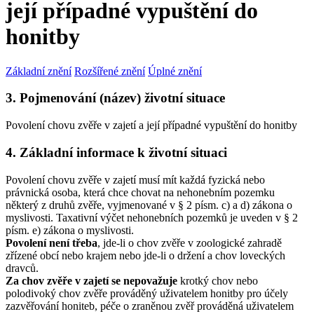
její případné vypuštění do
honitby
Základní znění
Rozšířené znění
Úplné znění
3. Pojmenování (název) životní situace
Povolení chovu zvěře v zajetí a její případné vypuštění do honitby
4. Základní informace k životní situaci
Povolení chovu zvěře v zajetí musí mít každá fyzická nebo
právnická osoba, která chce chovat na nehonebním pozemku
některý z druhů zvěře, vyjmenované v § 2 písm. c) a d) zákona o
myslivosti. Taxativní výčet nehonebních pozemků je uveden v § 2
písm. e) zákona o myslivosti.
Povolení není třeba
, jde-li o chov zvěře v zoologické zahradě
zřízené obcí nebo krajem nebo jde-li o držení a chov loveckých
dravců.
Za chov zvěře v zajetí se nepovažuje
krotký chov nebo
polodivoký chov zvěře prováděný uživatelem honitby pro účely
zazvěřování honiteb, péče o zraněnou zvěř prováděná uživatelem