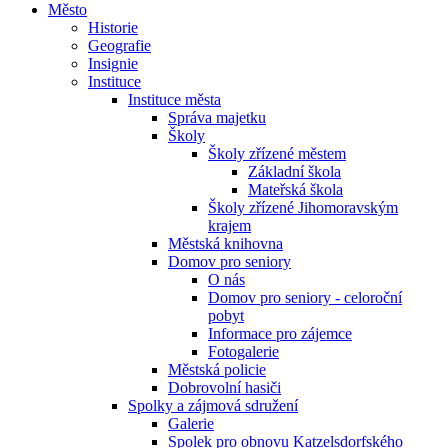
Město
Historie
Geografie
Insignie
Instituce
Instituce města
Správa majetku
Školy
Školy zřízené městem
Základní škola
Mateřská škola
Školy zřízené Jihomoravským
krajem
Městská knihovna
Domov pro seniory
O nás
Domov pro seniory - celoroční
pobyt
Informace pro zájemce
Fotogalerie
Městská policie
Dobrovolní hasiči
Spolky a zájmová sdružení
Galerie
Spolek pro obnovu Katzelsdorfského