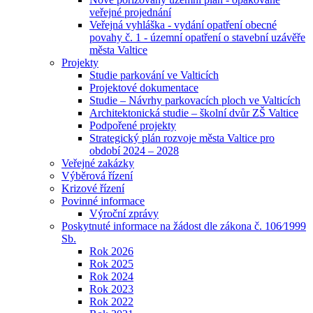
veřejné projednání
Veřejná vyhláška - vydání opatření obecné
povahy č. 1 - územní opatření o stavební uzávěře
města Valtice
Projekty
Studie parkování ve Valticích
Projektové dokumentace
Studie – Návrhy parkovacích ploch ve Valticích
Architektonická studie – školní dvůr ZŠ Valtice
Podpořené projekty
Strategický plán rozvoje města Valtice pro
období 2024 – 2028
Veřejné zakázky
Výběrová řízení
Krizové řízení
Povinné informace
Výroční zprávy
Poskytnuté informace na žádost dle zákona č. 106⁄1999
Sb.
Rok 2026
Rok 2025
Rok 2024
Rok 2023
Rok 2022