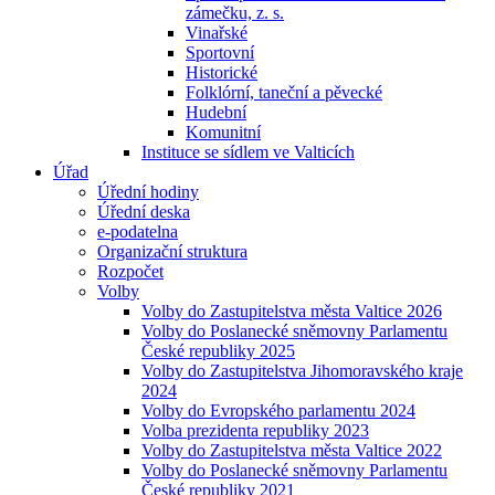
zámečku, z. s.
Vinařské
Sportovní
Historické
Folklórní, taneční a pěvecké
Hudební
Komunitní
Instituce se sídlem ve Valticích
Úřad
Úřední hodiny
Úřední deska
e-podatelna
Organizační struktura
Rozpočet
Volby
Volby do Zastupitelstva města Valtice 2026
Volby do Poslanecké sněmovny Parlamentu
České republiky 2025
Volby do Zastupitelstva Jihomoravského kraje
2024
Volby do Evropského parlamentu 2024
Volba prezidenta republiky 2023
Volby do Zastupitelstva města Valtice 2022
Volby do Poslanecké sněmovny Parlamentu
České republiky 2021