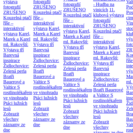
výstava
fotografií
Val
fotografií
- Hudba na
fotografií
ZRUŠENO
Po
ZRUŠENO
vinicích
11.
ZRUŠENO
Kouzelná ptačí
Pos
Kouzelná ptačí
klubová výstava
Kouzelná ptačí
říše –
cim
říše –
fotografií
říše –
interaktivní
Vin
interaktivní
ZRUŠENO
interaktivní
výstava
Karel,
sto
výstava
Karel,
Kouzelná ptačí
výstava
Karel,
Marek a Karel
klu
Marek a Karel
říše –
Marek a Karel
ml. Rakovští:
výs
ml. Rakovští:
interaktivní
ml. Rakovští:
Výstava tří
fot
Výstava tří
výstava
Karel,
Výstava tří
Barevná
ZR
Barevná
Marek a Karel
Barevná
inspirace
Kou
inspirace
ml. Rakovští:
inspirace
Židlochovice:
říše
Židlochovice:
Výstava tří
Židlochovice:
Zelená perla
int
Zelená perla
Barevná
Zelená perla
Bratři
výs
Bratři
inspirace
Bratři
Bauerové a
Mar
Bauerové a
Židlochovice:
Bauerové a
Valtice
S
ml.
Valtice
S
Zelená perla
Valtice
S
rostlinolékařem
Výs
rostlinolékařem
Bratři Bauerové
rostlinolékařem
ve vinohradu
Bar
ve vinohradu
a Valtice
S
ve vinohradu
Ptáci lužních
ins
Ptáci lužních
rostlinolékařem
Ptáci lužních
lesů
Žid
lesů
ve vinohradu
lesů
Zobrazit
Zel
Zobrazit
Ptáci lužních
Zobrazit
všechny
Bra
všechny
lesů
všechny
záznamy ze
Bau
záznamy ze
Zobrazit
záznamy ze
dne
Val
dne
všechny
dne
ros
záznamy ze dne