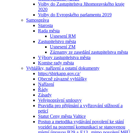
Volby do Zastupitelstva Jihomoravského kraje
2020
Volby do Evropského parlamentu 2019
Samospráva
Starosta
Rada města
Usnesení RM
Zastupitelstvo města
Usnesení ZM
Záznamy ze zasedání zastupitelstva města
Výbory zastupitelstva města
Komise rady města
Vyhlášky, nařízení a ostatní dokumenty
https:⁄⁄sbirkapp.gov.cz⁄
Obecně závazné vyhlášky
Nařízení
Řády
Zásady
Veřejnoprávní smlouvy
Pravidla pro přijímání a vyřizování stížností a
peticí
Statut Ceny města Valtice
Postup a metodika vydávání povolení ke stání
vozidel na pozemní komunikaci se stanovenou
místní úpravou B29 + E13 „mimo povolení MěÚ