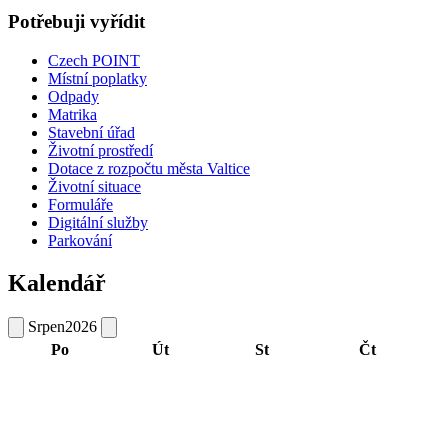
Potřebuji vyřídit
Czech POINT
Místní poplatky
Odpady
Matrika
Stavební úřad
Životní prostředí
Dotace z rozpočtu města Valtice
Životní situace
Formuláře
Digitální služby
Parkování
Kalendář
Srpen
2026
Po
Út
St
Čt