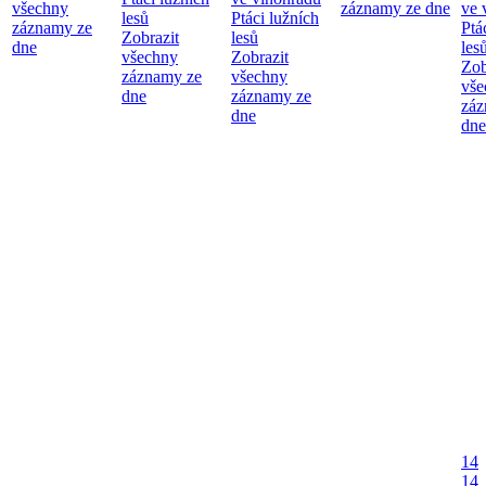
všechny
záznamy ze dne
ve 
lesů
Ptáci lužních
záznamy ze
Ptá
Zobrazit
lesů
dne
les
všechny
Zobrazit
Zob
záznamy ze
všechny
vše
dne
záznamy ze
záz
dne
dne
14
14