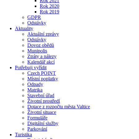
Rok 2021
Rok 2020
Rok 2019
GDPR
Odstávky
Aktuality
Aktuální zprávy
Odstávky
Dovoz obědů
Munipolis
Ztráty a nálezy
Kalendář akcí
Potřebuji vyřídit
Czech POINT
Místní poplatky
Odpady
Matrika
Stavební úřad
Životní prostředí
Dotace z rozpočtu města Valtice
Životní situace
Formuláře
Digitální služby
Parkování
Turistika