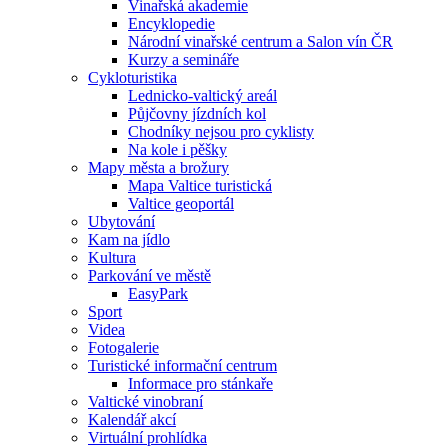
Vinařská akademie
Encyklopedie
Národní vinařské centrum a Salon vín ČR
Kurzy a semináře
Cykloturistika
Lednicko-valtický areál
Půjčovny jízdních kol
Chodníky nejsou pro cyklisty
Na kole i pěšky
Mapy města a brožury
Mapa Valtice turistická
Valtice geoportál
Ubytování
Kam na jídlo
Kultura
Parkování ve městě
EasyPark
Sport
Videa
Fotogalerie
Turistické informační centrum
Informace pro stánkaře
Valtické vinobraní
Kalendář akcí
Virtuální prohlídka