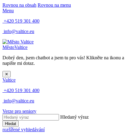
Rovnou na obsah
Rovnou na menu
Menu
+420 519 301 400
info@valtice.eu
Město
Valtice
Dobrý den, jsem chatbot a jsem tu pro vás! Klikněte na ikonu a
napište mi dotaz.
✕
Valtice
+420 519 301 400
info@valtice.eu
Verze pro seniory
Hledaný výraz
Hledat
rozšířené vyhledávání