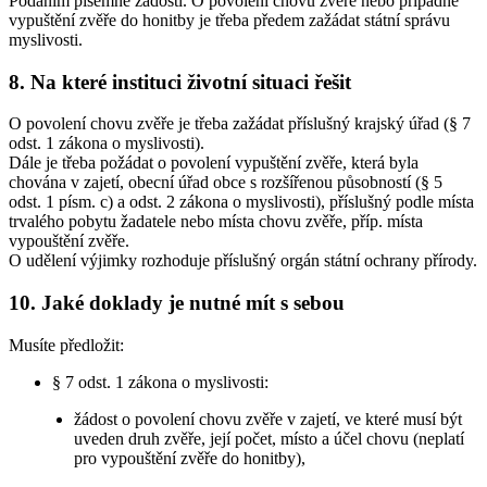
Podáním písemné žádosti. O povolení chovu zvěře nebo případné
vypuštění zvěře do honitby je třeba předem zažádat státní správu
myslivosti.
8. Na které instituci životní situaci řešit
O povolení chovu zvěře je třeba zažádat příslušný krajský úřad (§ 7
odst. 1 zákona o myslivosti).
Dále je třeba požádat o povolení vypuštění zvěře, která byla
chována v zajetí, obecní úřad obce s rozšířenou působností (§ 5
odst. 1 písm. c) a odst. 2 zákona o myslivosti), příslušný podle místa
trvalého pobytu žadatele nebo místa chovu zvěře, příp. místa
vypouštění zvěře.
O udělení výjimky rozhoduje příslušný orgán státní ochrany přírody.
10. Jaké doklady je nutné mít s sebou
Musíte předložit:
§ 7 odst. 1 zákona o myslivosti:
žádost o povolení chovu zvěře v zajetí, ve které musí být
uveden druh zvěře, její počet, místo a účel chovu (neplatí
pro vypouštění zvěře do honitby),