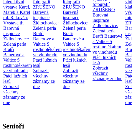
interaktivní
fotografií
fotografií
vin
fotografií
výstava
Karel,
ZRUŠENO
ZRUŠENO
klu
ZRUŠENO
Marek a Karel
Barevná
Barevná
výs
Barevná
ml. Rakovští:
inspirace
inspirace
fot
inspirace
Výstava tří
Židlochovice:
Židlochovice:
ZR
Židlochovice:
Barevná
Zelená perla
Zelená perla
Bar
Zelená perla
inspirace
Bratři
Bratři
ins
Bratři Bauerové
Židlochovice:
Bauerové a
Bauerové a
Žid
a Valtice
S
Zelená perla
Valtice
S
Valtice
S
Zel
rostlinolékařem
Bratři
rostlinolékařem
rostlinolékařem
Bra
ve vinohradu
Bauerové a
ve vinohradu
ve vinohradu
Bau
Ptáci lužních
Valtice
S
Ptáci lužních
Ptáci lužních
Val
lesů
rostlinolékařem
lesů
lesů
ros
Zobrazit
ve vinohradu
Zobrazit
Zobrazit
ve 
všechny
Ptáci lužních
všechny
všechny
Ptá
záznamy ze dne
lesů
záznamy ze
záznamy ze
les
Zobrazit
dne
dne
Zob
všechny
vše
záznamy ze
záz
dne
dne
Senioři