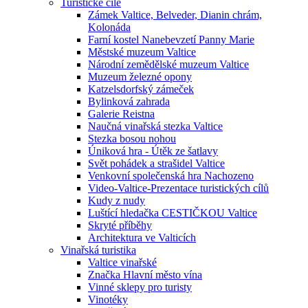
Turistické cíle
Zámek Valtice, Belveder, Dianin chrám,
Kolonáda
Farní kostel Nanebevzetí Panny Marie
Městské muzeum Valtice
Národní zemědělské muzeum Valtice
Muzeum železné opony
Katzelsdorfský zámeček
Bylinková zahrada
Galerie Reistna
Naučná vinařská stezka Valtice
Stezka bosou nohou
Úniková hra - Útěk ze šatlavy
Svět pohádek a strašidel Valtice
Venkovní společenská hra Nachozeno
Video-Valtice-Prezentace turistických cílů
Kudy z nudy
Luštící hledačka CESTIČKOU Valtice
Skryté příběhy
Architektura ve Valticích
Vinařská turistika
Valtice vinařské
Značka Hlavní město vína
Vinné sklepy pro turisty
Vinotéky