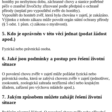
honitby po nezbytnou dobu, záchranné chovy a stanice potřebné
péče o zraněné živočichy zřizované podle předpisů o ochraně
přírody (neplatí pro vypouštění zvěře do honitby).
Vypouštět do honiteb zvěř, která byla chována v zajetí, je zakázáno.
Výjimku z tohoto zákazu může povolit orgán státní ochrany přírody
(§ 5 odst. 1 písm. c) zákona o myslivosti).
5. Kdo je oprávněn v této věci jednat (podat žádost
apod.)
Fyzická nebo právnická osoba.
6. Jaké jsou podmínky a postup pro řešení životní
situace
O povolení chovu zvěře v zajetí může požádat fyzická nebo
právnická osoba, která se zabývá chovem zvěře v zajetí (jednotlivec,
zookoutek, zoologická zahrada nezřízená obcí nebo krajským
úřadem, zařízení pro výchovu mládeže apod.).
7. Jakým způsobem můžete zahájit řešení životní
situace