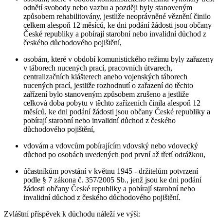
odnětí svobody nebo vazbu a později byly stanoveným
způsobem rehabilitovány, jestliže neoprávněné věznění činilo
celkem alespoň 12 měsíců, ke dni podání žádosti jsou občany
České republiky a pobírají starobní nebo invalidní důchod z
českého důchodového pojištění,
osobám, které v období komunistického režimu byly zařazeny
v táborech nucených prací, pracovních útvarech,
centralizačních klášterech anebo vojenských táborech
nucených prací, jestliže rozhodnutí o zařazení do těchto
zařízení bylo stanoveným způsobem zrušeno a jestliže
celková doba pobytu v těchto zařízeních činila alespoň 12
měsíců, ke dni podání žádosti jsou občany České republiky a
pobírají starobní nebo invalidní důchod z českého
důchodového pojištění,
vdovám a vdovcům pobírajícím vdovský nebo vdovecký
důchod po osobách uvedených pod první až třetí odrážkou,
účastníkům povstání v květnu 1945 - držitelům potvrzení
podle § 7 zákona č. 357/2005 Sb., jenž jsou ke dni podání
žádosti občany České republiky a pobírají starobní nebo
invalidní důchod z českého důchodového pojištění.
Zvláštní příspěvek k důchodu náleží ve výši: