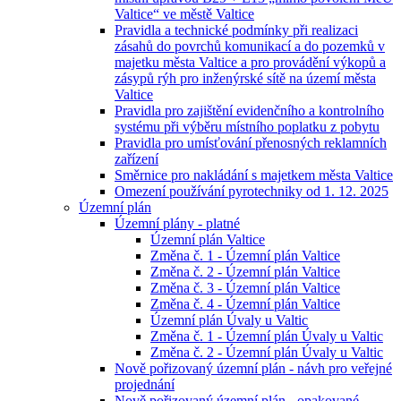
Valtice“ ve městě Valtice
Pravidla a technické podmínky při realizaci
zásahů do povrchů komunikací a do pozemků v
majetku města Valtice a pro provádění výkopů a
zásypů rýh pro inženýrské sítě na území města
Valtice
Pravidla pro zajištění evidenčního a kontrolního
systému při výběru místního poplatku z pobytu
Pravidla pro umísťování přenosných reklamních
zařízení
Směrnice pro nakládání s majetkem města Valtice
Omezení používání pyrotechniky od 1. 12. 2025
Územní plán
Územní plány - platné
Územní plán Valtice
Změna č. 1 - Územní plán Valtice
Změna č. 2 - Územní plán Valtice
Změna č. 3 - Územní plán Valtice
Změna č. 4 - Územní plán Valtice
Územní plán Úvaly u Valtic
Změna č. 1 - Územní plán Úvaly u Valtic
Změna č. 2 - Územní plán Úvaly u Valtic
Nově pořizovaný územní plán - návh pro veřejné
projednání
Nově pořizovaný územní plán - opakované