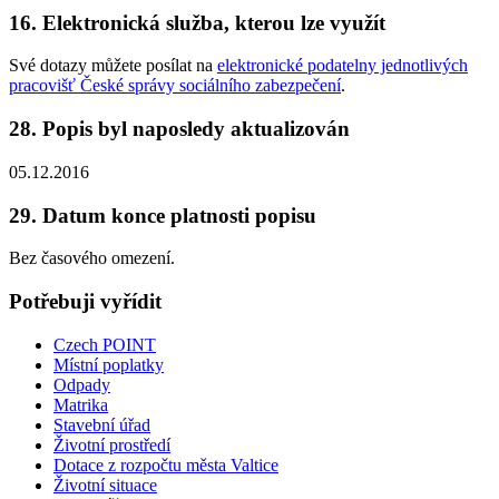
16. Elektronická služba, kterou lze využít
Své dotazy můžete posílat na
elektronické podatelny jednotlivých
pracovišť České správy sociálního zabezpečení
.
28. Popis byl naposledy aktualizován
05.12.2016
29. Datum konce platnosti popisu
Bez časového omezení.
Potřebuji vyřídit
Czech POINT
Místní poplatky
Odpady
Matrika
Stavební úřad
Životní prostředí
Dotace z rozpočtu města Valtice
Životní situace