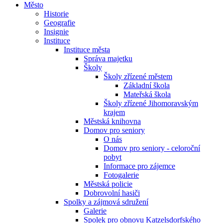
Město
Historie
Geografie
Insignie
Instituce
Instituce města
Správa majetku
Školy
Školy zřízené městem
Základní škola
Mateřská škola
Školy zřízené Jihomoravským
krajem
Městská knihovna
Domov pro seniory
O nás
Domov pro seniory - celoroční
pobyt
Informace pro zájemce
Fotogalerie
Městská policie
Dobrovolní hasiči
Spolky a zájmová sdružení
Galerie
Spolek pro obnovu Katzelsdorfského