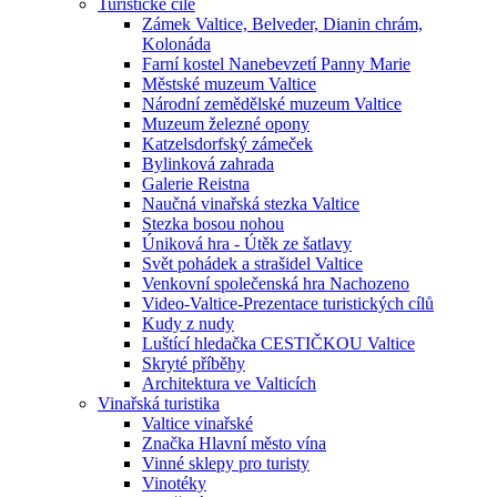
Turistické cíle
Zámek Valtice, Belveder, Dianin chrám,
Kolonáda
Farní kostel Nanebevzetí Panny Marie
Městské muzeum Valtice
Národní zemědělské muzeum Valtice
Muzeum železné opony
Katzelsdorfský zámeček
Bylinková zahrada
Galerie Reistna
Naučná vinařská stezka Valtice
Stezka bosou nohou
Úniková hra - Útěk ze šatlavy
Svět pohádek a strašidel Valtice
Venkovní společenská hra Nachozeno
Video-Valtice-Prezentace turistických cílů
Kudy z nudy
Luštící hledačka CESTIČKOU Valtice
Skryté příběhy
Architektura ve Valticích
Vinařská turistika
Valtice vinařské
Značka Hlavní město vína
Vinné sklepy pro turisty
Vinotéky