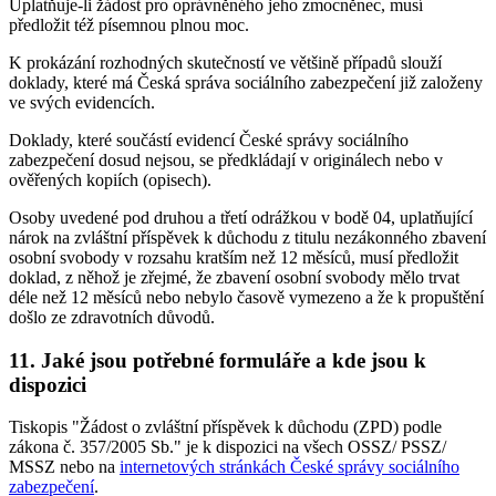
Uplatňuje-li žádost pro oprávněného jeho zmocněnec, musí
předložit též písemnou plnou moc.
K prokázání rozhodných skutečností ve většině případů slouží
doklady, které má Česká správa sociálního zabezpečení již založeny
ve svých evidencích.
Doklady, které součástí evidencí České správy sociálního
zabezpečení dosud nejsou, se předkládají v originálech nebo v
ověřených kopiích (opisech).
Osoby uvedené pod druhou a třetí odrážkou v bodě 04, uplatňující
nárok na zvláštní příspěvek k důchodu z titulu nezákonného zbavení
osobní svobody v rozsahu kratším než 12 měsíců, musí předložit
doklad, z něhož je zřejmé, že zbavení osobní svobody mělo trvat
déle než 12 měsíců nebo nebylo časově vymezeno a že k propuštění
došlo ze zdravotních důvodů.
11. Jaké jsou potřebné formuláře a kde jsou k
dispozici
Tiskopis "Žádost o zvláštní příspěvek k důchodu (ZPD) podle
zákona č. 357/2005 Sb." je k dispozici na všech OSSZ/ PSSZ/
MSSZ nebo na
internetových stránkách České správy sociálního
zabezpečení
.