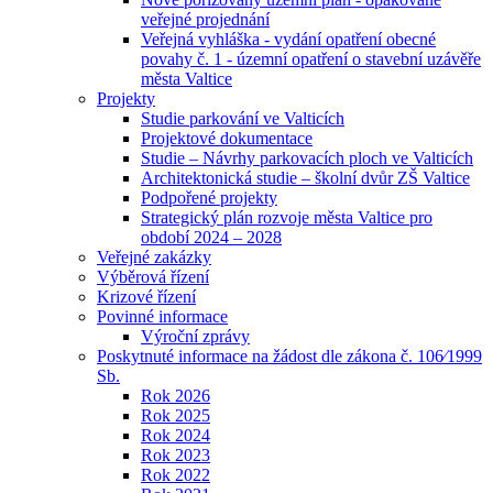
veřejné projednání
Veřejná vyhláška - vydání opatření obecné
povahy č. 1 - územní opatření o stavební uzávěře
města Valtice
Projekty
Studie parkování ve Valticích
Projektové dokumentace
Studie – Návrhy parkovacích ploch ve Valticích
Architektonická studie – školní dvůr ZŠ Valtice
Podpořené projekty
Strategický plán rozvoje města Valtice pro
období 2024 – 2028
Veřejné zakázky
Výběrová řízení
Krizové řízení
Povinné informace
Výroční zprávy
Poskytnuté informace na žádost dle zákona č. 106⁄1999
Sb.
Rok 2026
Rok 2025
Rok 2024
Rok 2023
Rok 2022