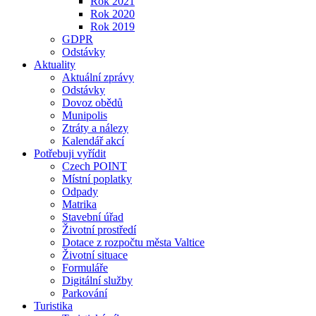
Rok 2021
Rok 2020
Rok 2019
GDPR
Odstávky
Aktuality
Aktuální zprávy
Odstávky
Dovoz obědů
Munipolis
Ztráty a nálezy
Kalendář akcí
Potřebuji vyřídit
Czech POINT
Místní poplatky
Odpady
Matrika
Stavební úřad
Životní prostředí
Dotace z rozpočtu města Valtice
Životní situace
Formuláře
Digitální služby
Parkování
Turistika