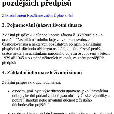
pozdějších předpisů
Základní znění
Rozšířené znění
Úplné znění
3. Pojmenování (název) životní situace
Zvláštní příspěvek k důchodu podle zákona č. 357/2005 Sb., o
ocenění účastníků národního boje za vznik a osvobození
Československa a některých pozůstalých po nich, o zvláštním
příspěvku k důchodu některým osobám, o jednorázové peněžní
částce některým účastníkům národního boje za osvobození v letech
1939 až 1945 a o změně některých zákonů, ve znění pozdějších
předpisů
4. Základní informace k životní situaci
Zvláštní příspěvek k důchodu náleží:
osobám, jimž byla výše důchodu upravena jako účastníkům
odboje, ke dni podání žádosti jsou občany České republiky a
pobírají starobní nebo invalidní důchod z českého
důchodového pojištění,
osobám, které v období komunistického režimu vykonaly trest