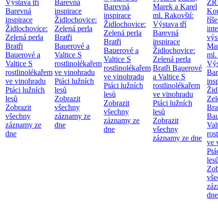
Výstava tří
Barevná
ZR
Barevná
Marek a Karel
Barevná
inspirace
Kou
inspirace
ml. Rakovští:
inspirace
Židlochovice:
říše
Židlochovice:
Výstava tří
Židlochovice:
Zelená perla
int
Zelená perla
Barevná
Zelená perla
Bratři
výs
Bratři
inspirace
Bratři
Bauerové a
Mar
Bauerové a
Židlochovice:
Bauerové a
Valtice
S
ml.
Valtice
S
Zelená perla
Valtice
S
rostlinolékařem
Výs
rostlinolékařem
Bratři Bauerové
rostlinolékařem
ve vinohradu
Bar
ve vinohradu
a Valtice
S
ve vinohradu
Ptáci lužních
ins
Ptáci lužních
rostlinolékařem
Ptáci lužních
lesů
Žid
lesů
ve vinohradu
lesů
Zobrazit
Zel
Zobrazit
Ptáci lužních
Zobrazit
všechny
Bra
všechny
lesů
všechny
záznamy ze
Bau
záznamy ze
Zobrazit
záznamy ze
dne
Val
dne
všechny
dne
ros
záznamy ze dne
ve 
Ptá
les
Zob
vše
záz
dne