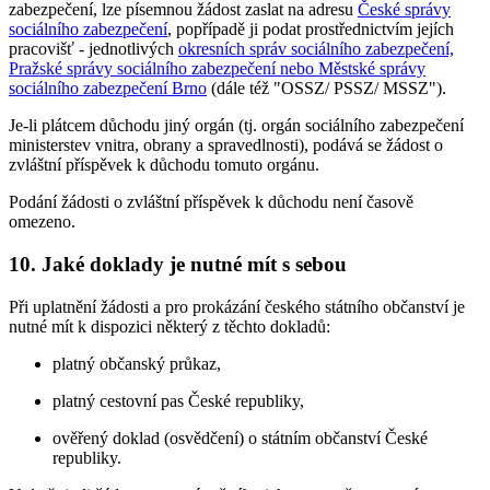
zabezpečení, lze písemnou žádost zaslat na adresu
České správy
sociálního zabezpečení
, popřípadě ji podat prostřednictvím jejích
pracovišť - jednotlivých
okresních správ sociálního zabezpečení,
Pražské správy sociálního zabezpečení nebo Městské správy
sociálního zabezpečení Brno
(dále též "OSSZ/ PSSZ/ MSSZ").
Je-li plátcem důchodu jiný orgán (tj. orgán sociálního zabezpečení
ministerstev vnitra, obrany a spravedlnosti), podává se žádost o
zvláštní příspěvek k důchodu tomuto orgánu.
Podání žádosti o zvláštní příspěvek k důchodu není časově
omezeno.
10. Jaké doklady je nutné mít s sebou
Při uplatnění žádosti a pro prokázání českého státního občanství je
nutné mít k dispozici některý z těchto dokladů:
platný občanský průkaz,
platný cestovní pas České republiky,
ověřený doklad (osvědčení) o státním občanství České
republiky.