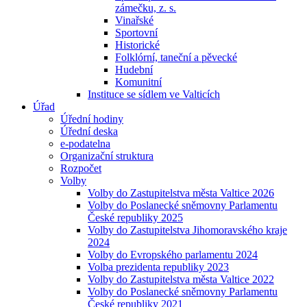
zámečku, z. s.
Vinařské
Sportovní
Historické
Folklórní, taneční a pěvecké
Hudební
Komunitní
Instituce se sídlem ve Valticích
Úřad
Úřední hodiny
Úřední deska
e-podatelna
Organizační struktura
Rozpočet
Volby
Volby do Zastupitelstva města Valtice 2026
Volby do Poslanecké sněmovny Parlamentu
České republiky 2025
Volby do Zastupitelstva Jihomoravského kraje
2024
Volby do Evropského parlamentu 2024
Volba prezidenta republiky 2023
Volby do Zastupitelstva města Valtice 2022
Volby do Poslanecké sněmovny Parlamentu
České republiky 2021