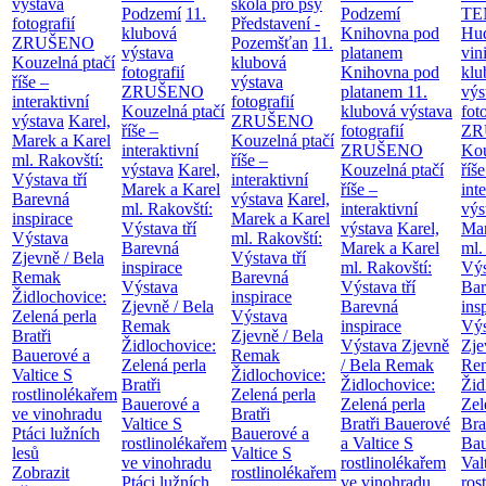
výstava
škola pro psy
Podzemí
11.
Podzemí
TE
fotografií
Představení -
klubová
Knihovna pod
Hu
ZRUŠENO
Pozemšťan
11.
výstava
platanem
vin
Kouzelná ptačí
klubová
fotografií
Knihovna pod
klu
říše –
výstava
ZRUŠENO
platanem
11.
výs
interaktivní
fotografií
Kouzelná ptačí
klubová výstava
fot
výstava
Karel,
ZRUŠENO
říše –
fotografií
ZR
Marek a Karel
Kouzelná ptačí
interaktivní
ZRUŠENO
Kou
ml. Rakovští:
říše –
výstava
Karel,
Kouzelná ptačí
říše
Výstava tří
interaktivní
Marek a Karel
říše –
int
Barevná
výstava
Karel,
ml. Rakovští:
interaktivní
výs
inspirace
Marek a Karel
Výstava tří
výstava
Karel,
Mar
Výstava
ml. Rakovští:
Barevná
Marek a Karel
ml.
Zjevně / Bela
Výstava tří
inspirace
ml. Rakovští:
Výs
Remak
Barevná
Výstava
Výstava tří
Bar
Židlochovice:
inspirace
Zjevně / Bela
Barevná
ins
Zelená perla
Výstava
Remak
inspirace
Výs
Bratři
Zjevně / Bela
Židlochovice:
Výstava Zjevně
Zje
Bauerové a
Remak
Zelená perla
/ Bela Remak
Re
Valtice
S
Židlochovice:
Bratři
Židlochovice:
Žid
rostlinolékařem
Zelená perla
Bauerové a
Zelená perla
Zel
ve vinohradu
Bratři
Valtice
S
Bratři Bauerové
Bra
Ptáci lužních
Bauerové a
rostlinolékařem
a Valtice
S
Bau
lesů
Valtice
S
ve vinohradu
rostlinolékařem
Val
Zobrazit
rostlinolékařem
Ptáci lužních
ve vinohradu
ros