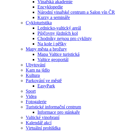
Vinařská akademie
Encyklopedie
Národní vinařské centrum a Salon vín ČR
Kurzy a semináře
Cykloturistika
Lednicko-valtický areál
Půjčovny jízdních kol
Chodníky nejsou pro cyklisty
Na kole i pěšky
Mapy města a brožury
Mapa Valtice turistická
Valtice geoportál
Ubytování
Kam na jídlo
Kultura
Parkování ve městě
EasyPark
Sport
Videa
Fotogalerie
Turistické informační centrum
Informace pro stánkaře
Valtické vinobraní
Kalendář akcí
Virtuální prohlídka