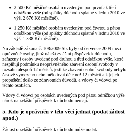
2 500 Kč měsíčně osobám uvedeným pod první až třetí
odrážkou výše (od splátky důchodu splatné v lednu 2010 ve
výši 2 676 Kč měsíčně),
1 250 Kč měsíčně osobám uvedeným pod čtvrtou a pátou
odrážkou výše (od splátky důchodu splatné v lednu 2010 ve
výši 1 338 Kč měsíčně).
Na základě zákona č. 108/2009 Sb. byly od července 2009 mezi
oprávněné osoby, jimž náleží zvláštní příspěvek k důchodu,
zařazeny i osoby uvedené pod druhou a třetí odrážkou výše, které
nesplňují podmínku neoprávněného zbavení osobní svobody v
rozsahu alespoň 12 měsíců, jestliže zbavení osobní svobody nebylo
časově vymezeno nebo mělo trvat déle než 12 měsíců a k jejich
propuštění došlo ze zdravotních důvodů, a vdovy či vdovci po
těchto osobách.
Vdovy či vdovci po osobách uvedených pod pátou odrážkou výše
nárok na zvláštní příspěvek k důchodu nemají.
5. Kdo je oprávněn v této věci jednat (podat žádost
apod.)
Žádost o zvláštní příspěvek k důchodu může podat: