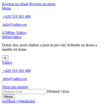
Rovnou na obsah
Rovnou na menu
Menu
+420 519 301 400
info@valtice.eu
Město
Valtice
Dobrý den, jsem chatbot a jsem tu pro vás! Klikněte na ikonu a
napište mi dotaz.
✕
Valtice
+420 519 301 400
info@valtice.eu
Verze pro seniory
Hledaný výraz
Hledat
rozšířené vyhledávání