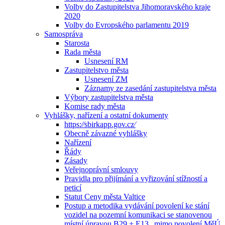
Volby do Zastupitelstva Jihomoravského kraje
2020
Volby do Evropského parlamentu 2019
Samospráva
Starosta
Rada města
Usnesení RM
Zastupitelstvo města
Usnesení ZM
Záznamy ze zasedání zastupitelstva města
Výbory zastupitelstva města
Komise rady města
Vyhlášky, nařízení a ostatní dokumenty
https:⁄⁄sbirkapp.gov.cz⁄
Obecně závazné vyhlášky
Nařízení
Řády
Zásady
Veřejnoprávní smlouvy
Pravidla pro přijímání a vyřizování stížností a
peticí
Statut Ceny města Valtice
Postup a metodika vydávání povolení ke stání
vozidel na pozemní komunikaci se stanovenou
místní úpravou B29 + E13 „mimo povolení MěÚ