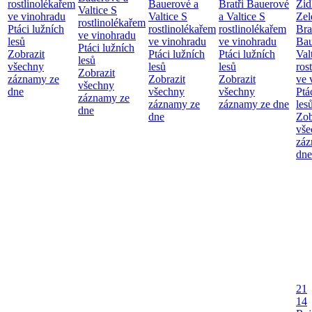
rostlinolékařem
Bauerové a
Bratři Bauerové
Žid
Valtice
S
ve vinohradu
Valtice
S
a Valtice
S
Zel
rostlinolékařem
Ptáci lužních
rostlinolékařem
rostlinolékařem
Bra
ve vinohradu
lesů
ve vinohradu
ve vinohradu
Bau
Ptáci lužních
Zobrazit
Ptáci lužních
Ptáci lužních
Val
lesů
všechny
lesů
lesů
ros
Zobrazit
záznamy ze
Zobrazit
Zobrazit
ve 
všechny
dne
všechny
všechny
Ptá
záznamy ze
záznamy ze
záznamy ze dne
les
dne
dne
Zob
vše
záz
dne
21
14