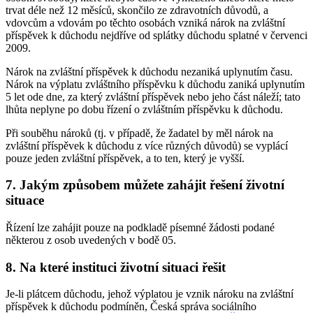
trvat déle než 12 měsíců, skončilo ze zdravotních důvodů, a
vdovcům a vdovám po těchto osobách vzniká nárok na zvláštní
příspěvek k důchodu nejdříve od splátky důchodu splatné v červenci
2009.
Nárok na zvláštní příspěvek k důchodu nezaniká uplynutím času.
Nárok na výplatu zvláštního příspěvku k důchodu zaniká uplynutím
5 let ode dne, za který zvláštní příspěvek nebo jeho část náleží; tato
lhůta neplyne po dobu řízení o zvláštním příspěvku k důchodu.
Při souběhu nároků (tj. v případě, že žadatel by měl nárok na
zvláštní příspěvek k důchodu z více různých důvodů) se vyplácí
pouze jeden zvláštní příspěvek, a to ten, který je vyšší.
7. Jakým způsobem můžete zahájit řešení životní
situace
Řízení lze zahájit pouze na podkladě písemné žádosti podané
některou z osob uvedených v bodě 05.
8. Na které instituci životní situaci řešit
Je-li plátcem důchodu, jehož výplatou je vznik nároku na zvláštní
příspěvek k důchodu podmíněn, Česká správa sociálního