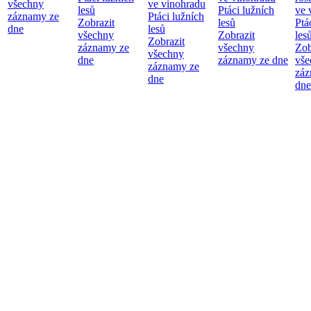
všechny
ve vinohradu
lesů
Ptáci lužních
ve 
záznamy ze
Ptáci lužních
Zobrazit
lesů
Ptá
dne
lesů
všechny
Zobrazit
les
Zobrazit
záznamy ze
všechny
Zob
všechny
dne
záznamy ze dne
vše
záznamy ze
záz
dne
dne