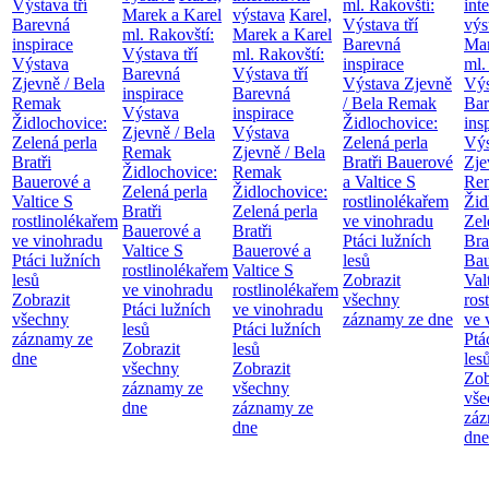
Výstava tří
ml. Rakovští:
int
Marek a Karel
výstava
Karel,
Barevná
Výstava tří
výs
ml. Rakovští:
Marek a Karel
inspirace
Barevná
Mar
Výstava tří
ml. Rakovští:
Výstava
inspirace
ml.
Barevná
Výstava tří
Zjevně / Bela
Výstava Zjevně
Výs
inspirace
Barevná
Remak
/ Bela Remak
Bar
Výstava
inspirace
Židlochovice:
Židlochovice:
ins
Zjevně / Bela
Výstava
Zelená perla
Zelená perla
Výs
Remak
Zjevně / Bela
Bratři
Bratři Bauerové
Zje
Židlochovice:
Remak
Bauerové a
a Valtice
S
Re
Zelená perla
Židlochovice:
Valtice
S
rostlinolékařem
Žid
Bratři
Zelená perla
rostlinolékařem
ve vinohradu
Zel
Bauerové a
Bratři
ve vinohradu
Ptáci lužních
Bra
Valtice
S
Bauerové a
Ptáci lužních
lesů
Bau
rostlinolékařem
Valtice
S
lesů
Zobrazit
Val
ve vinohradu
rostlinolékařem
Zobrazit
všechny
ros
Ptáci lužních
ve vinohradu
všechny
záznamy ze dne
ve 
lesů
Ptáci lužních
záznamy ze
Ptá
Zobrazit
lesů
dne
les
všechny
Zobrazit
Zob
záznamy ze
všechny
vše
dne
záznamy ze
záz
dne
dne