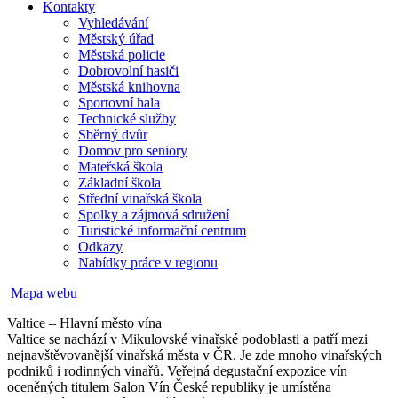
Kontakty
Vyhledávání
Městský úřad
Městská policie
Dobrovolní hasiči
Městská knihovna
Sportovní hala
Technické služby
Sběrný dvůr
Domov pro seniory
Mateřská škola
Základní škola
Střední vinařská škola
Spolky a zájmová sdružení
Turistické informační centrum
Odkazy
Nabídky práce v regionu
Mapa webu
Valtice – Hlavní město vína
Valtice se nachází v Mikulovské vinařské podoblasti a patří mezi
nejnavštěvovanější vinařská města v ČR. Je zde mnoho vinařských
podniků i rodinných vinařů. Veřejná degustační expozice vín
oceněných titulem Salon Vín České republiky je umístěna