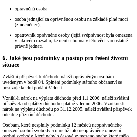
oprávněná osoba,
osoba jednající za oprávněnou osobu na základě plné moci
(zmocněnec),
opatrovník oprávněné osoby (jejíž svéprávnost byla omezena
v takovém rozsahu, že není schopna v této věci samostatně
právně jednat).
6. Jaké jsou podmínky a postup pro řešení životní
situace
Zvláštní příspěvek k důchodu náleží oprávněným osobám
uvedeným v bodě 04. Splnění podmínky státního občanství se
posuzuje ke dni podání žádosti.
Vznikl-li nárok na výplatu důchodu před 1.1.2006, náleží zvláštní
příspěvek od splátky důchodu splatné v lednu 2006. Vznikne-li
nárok na výplatu důchodu po 31.12.2005, náleží zvláštní příspěvek
ode dne přiznání důchodu.
Osobám, které nesplnily podmínku 12 měsíců neoprávněného
omezení osobní svobody a u nichž toto neoprávněné omezení
osobní svobody, které nebylo časově vymezeno anebo které mělo