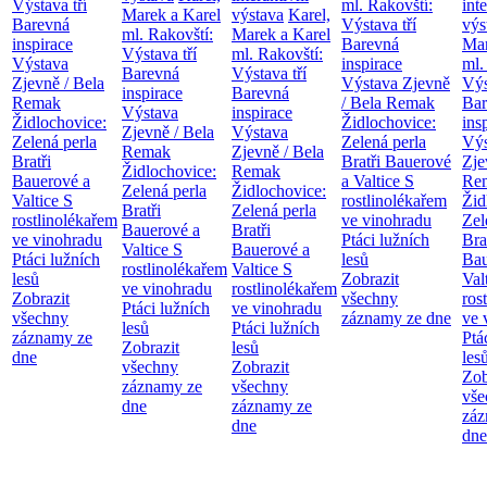
Výstava tří
ml. Rakovští:
int
Marek a Karel
výstava
Karel,
Barevná
Výstava tří
výs
ml. Rakovští:
Marek a Karel
inspirace
Barevná
Mar
Výstava tří
ml. Rakovští:
Výstava
inspirace
ml.
Barevná
Výstava tří
Zjevně / Bela
Výstava Zjevně
Výs
inspirace
Barevná
Remak
/ Bela Remak
Bar
Výstava
inspirace
Židlochovice:
Židlochovice:
ins
Zjevně / Bela
Výstava
Zelená perla
Zelená perla
Výs
Remak
Zjevně / Bela
Bratři
Bratři Bauerové
Zje
Židlochovice:
Remak
Bauerové a
a Valtice
S
Re
Zelená perla
Židlochovice:
Valtice
S
rostlinolékařem
Žid
Bratři
Zelená perla
rostlinolékařem
ve vinohradu
Zel
Bauerové a
Bratři
ve vinohradu
Ptáci lužních
Bra
Valtice
S
Bauerové a
Ptáci lužních
lesů
Bau
rostlinolékařem
Valtice
S
lesů
Zobrazit
Val
ve vinohradu
rostlinolékařem
Zobrazit
všechny
ros
Ptáci lužních
ve vinohradu
všechny
záznamy ze dne
ve 
lesů
Ptáci lužních
záznamy ze
Ptá
Zobrazit
lesů
dne
les
všechny
Zobrazit
Zob
záznamy ze
všechny
vše
dne
záznamy ze
záz
dne
dne