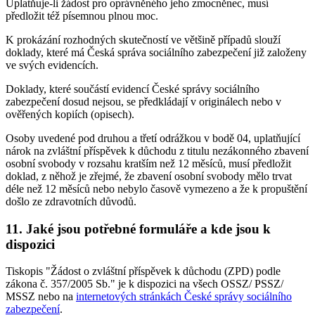
Uplatňuje-li žádost pro oprávněného jeho zmocněnec, musí
předložit též písemnou plnou moc.
K prokázání rozhodných skutečností ve většině případů slouží
doklady, které má Česká správa sociálního zabezpečení již založeny
ve svých evidencích.
Doklady, které součástí evidencí České správy sociálního
zabezpečení dosud nejsou, se předkládají v originálech nebo v
ověřených kopiích (opisech).
Osoby uvedené pod druhou a třetí odrážkou v bodě 04, uplatňující
nárok na zvláštní příspěvek k důchodu z titulu nezákonného zbavení
osobní svobody v rozsahu kratším než 12 měsíců, musí předložit
doklad, z něhož je zřejmé, že zbavení osobní svobody mělo trvat
déle než 12 měsíců nebo nebylo časově vymezeno a že k propuštění
došlo ze zdravotních důvodů.
11. Jaké jsou potřebné formuláře a kde jsou k
dispozici
Tiskopis "Žádost o zvláštní příspěvek k důchodu (ZPD) podle
zákona č. 357/2005 Sb." je k dispozici na všech OSSZ/ PSSZ/
MSSZ nebo na
internetových stránkách České správy sociálního
zabezpečení
.