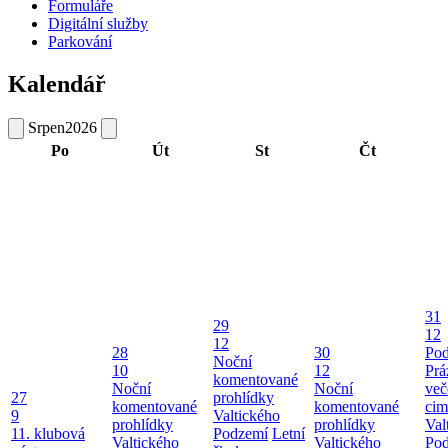
Formuláře
Digitální služby
Parkování
Kalendář
Srpen
2026
Po
Út
St
Čt
31
29
12
12
28
30
Pod
Noční
10
12
Prá
komentované
Noční
Noční
več
27
prohlídky
komentované
komentované
cim
9
Valtického
prohlídky
prohlídky
Val
11. klubová
Podzemí
Letní
Valtického
Valtického
Po