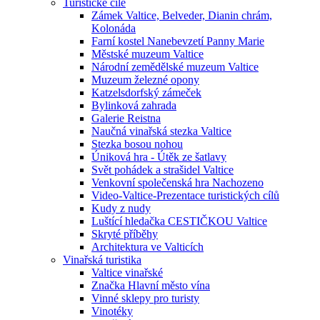
Turistické cíle
Zámek Valtice, Belveder, Dianin chrám,
Kolonáda
Farní kostel Nanebevzetí Panny Marie
Městské muzeum Valtice
Národní zemědělské muzeum Valtice
Muzeum železné opony
Katzelsdorfský zámeček
Bylinková zahrada
Galerie Reistna
Naučná vinařská stezka Valtice
Stezka bosou nohou
Úniková hra - Útěk ze šatlavy
Svět pohádek a strašidel Valtice
Venkovní společenská hra Nachozeno
Video-Valtice-Prezentace turistických cílů
Kudy z nudy
Luštící hledačka CESTIČKOU Valtice
Skryté příběhy
Architektura ve Valticích
Vinařská turistika
Valtice vinařské
Značka Hlavní město vína
Vinné sklepy pro turisty
Vinotéky