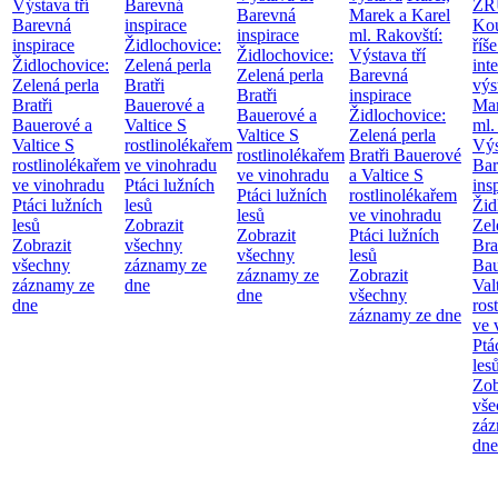
Výstava tří
Barevná
ZR
Barevná
Marek a Karel
Barevná
inspirace
Kou
inspirace
ml. Rakovští:
inspirace
Židlochovice:
říše
Židlochovice:
Výstava tří
Židlochovice:
Zelená perla
int
Zelená perla
Barevná
Zelená perla
Bratři
výs
Bratři
inspirace
Bratři
Bauerové a
Mar
Bauerové a
Židlochovice:
Bauerové a
Valtice
S
ml.
Valtice
S
Zelená perla
Valtice
S
rostlinolékařem
Výs
rostlinolékařem
Bratři Bauerové
rostlinolékařem
ve vinohradu
Bar
ve vinohradu
a Valtice
S
ve vinohradu
Ptáci lužních
ins
Ptáci lužních
rostlinolékařem
Ptáci lužních
lesů
Žid
lesů
ve vinohradu
lesů
Zobrazit
Zel
Zobrazit
Ptáci lužních
Zobrazit
všechny
Bra
všechny
lesů
všechny
záznamy ze
Bau
záznamy ze
Zobrazit
záznamy ze
dne
Val
dne
všechny
dne
ros
záznamy ze dne
ve 
Ptá
les
Zob
vše
záz
dne