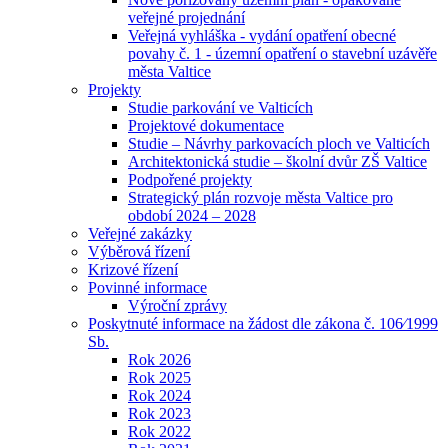
veřejné projednání
Veřejná vyhláška - vydání opatření obecné
povahy č. 1 - územní opatření o stavební uzávěře
města Valtice
Projekty
Studie parkování ve Valticích
Projektové dokumentace
Studie – Návrhy parkovacích ploch ve Valticích
Architektonická studie – školní dvůr ZŠ Valtice
Podpořené projekty
Strategický plán rozvoje města Valtice pro
období 2024 – 2028
Veřejné zakázky
Výběrová řízení
Krizové řízení
Povinné informace
Výroční zprávy
Poskytnuté informace na žádost dle zákona č. 106⁄1999
Sb.
Rok 2026
Rok 2025
Rok 2024
Rok 2023
Rok 2022