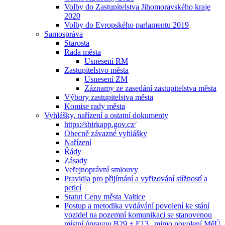
Volby do Zastupitelstva Jihomoravského kraje
2020
Volby do Evropského parlamentu 2019
Samospráva
Starosta
Rada města
Usnesení RM
Zastupitelstvo města
Usnesení ZM
Záznamy ze zasedání zastupitelstva města
Výbory zastupitelstva města
Komise rady města
Vyhlášky, nařízení a ostatní dokumenty
https:⁄⁄sbirkapp.gov.cz⁄
Obecně závazné vyhlášky
Nařízení
Řády
Zásady
Veřejnoprávní smlouvy
Pravidla pro přijímání a vyřizování stížností a
peticí
Statut Ceny města Valtice
Postup a metodika vydávání povolení ke stání
vozidel na pozemní komunikaci se stanovenou
místní úpravou B29 + E13 „mimo povolení MěÚ