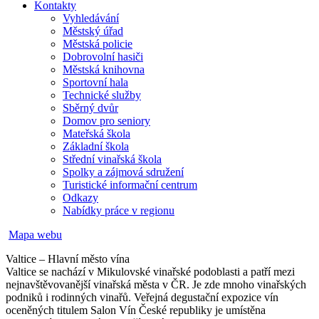
Kontakty
Vyhledávání
Městský úřad
Městská policie
Dobrovolní hasiči
Městská knihovna
Sportovní hala
Technické služby
Sběrný dvůr
Domov pro seniory
Mateřská škola
Základní škola
Střední vinařská škola
Spolky a zájmová sdružení
Turistické informační centrum
Odkazy
Nabídky práce v regionu
Mapa webu
Valtice – Hlavní město vína
Valtice se nachází v Mikulovské vinařské podoblasti a patří mezi
nejnavštěvovanější vinařská města v ČR. Je zde mnoho vinařských
podniků i rodinných vinařů. Veřejná degustační expozice vín
oceněných titulem Salon Vín České republiky je umístěna