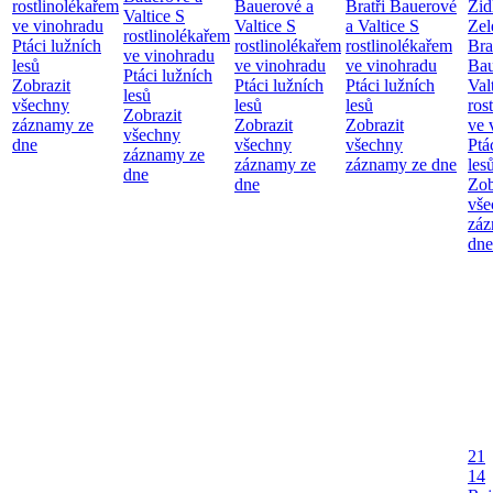
rostlinolékařem
Bauerové a
Bratři Bauerové
Žid
Valtice
S
ve vinohradu
Valtice
S
a Valtice
S
Zel
rostlinolékařem
Ptáci lužních
rostlinolékařem
rostlinolékařem
Bra
ve vinohradu
lesů
ve vinohradu
ve vinohradu
Bau
Ptáci lužních
Zobrazit
Ptáci lužních
Ptáci lužních
Val
lesů
všechny
lesů
lesů
ros
Zobrazit
záznamy ze
Zobrazit
Zobrazit
ve 
všechny
dne
všechny
všechny
Ptá
záznamy ze
záznamy ze
záznamy ze dne
les
dne
dne
Zob
vše
záz
dne
21
14