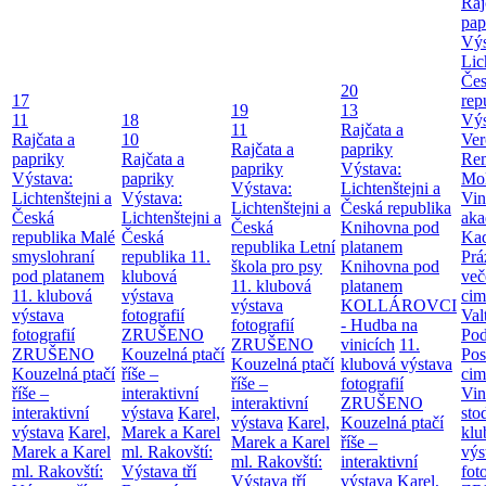
Raj
pap
Výs
Lic
Če
20
17
rep
19
13
11
18
Výs
11
Rajčata a
Rajčata a
10
Ver
Rajčata a
papriky
papriky
Rajčata a
Re
papriky
Výstava:
Výstava:
papriky
Mol
Výstava:
Lichtenštejni a
Lichtenštejni a
Výstava:
Vin
Lichtenštejni a
Česká republika
Česká
Lichtenštejni a
aka
Česká
Knihovna pod
republika
Malé
Česká
Kad
republika
Letní
platanem
smyslohraní
republika
11.
Prá
škola pro psy
Knihovna pod
pod platanem
klubová
več
11. klubová
platanem
11. klubová
výstava
cim
výstava
KOLLÁROVCI
výstava
fotografií
Val
fotografií
- Hudba na
fotografií
ZRUŠENO
Po
ZRUŠENO
vinicích
11.
ZRUŠENO
Kouzelná ptačí
Pos
Kouzelná ptačí
klubová výstava
Kouzelná ptačí
říše –
cim
říše –
fotografií
říše –
interaktivní
Vin
interaktivní
ZRUŠENO
interaktivní
výstava
Karel,
sto
výstava
Karel,
Kouzelná ptačí
výstava
Karel,
Marek a Karel
klu
Marek a Karel
říše –
Marek a Karel
ml. Rakovští:
výs
ml. Rakovští:
interaktivní
ml. Rakovští:
Výstava tří
fot
Výstava tří
výstava
Karel,