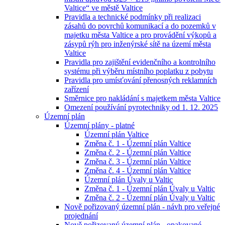
Valtice“ ve městě Valtice
Pravidla a technické podmínky při realizaci
zásahů do povrchů komunikací a do pozemků v
majetku města Valtice a pro provádění výkopů a
zásypů rýh pro inženýrské sítě na území města
Valtice
Pravidla pro zajištění evidenčního a kontrolního
systému při výběru místního poplatku z pobytu
Pravidla pro umísťování přenosných reklamních
zařízení
Směrnice pro nakládání s majetkem města Valtice
Omezení používání pyrotechniky od 1. 12. 2025
Územní plán
Územní plány - platné
Územní plán Valtice
Změna č. 1 - Územní plán Valtice
Změna č. 2 - Územní plán Valtice
Změna č. 3 - Územní plán Valtice
Změna č. 4 - Územní plán Valtice
Územní plán Úvaly u Valtic
Změna č. 1 - Územní plán Úvaly u Valtic
Změna č. 2 - Územní plán Úvaly u Valtic
Nově pořizovaný územní plán - návh pro veřejné
projednání
Nově pořizovaný územní plán - opakované