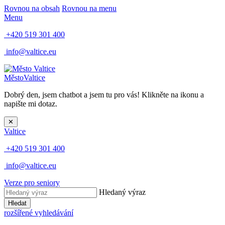
Rovnou na obsah
Rovnou na menu
Menu
+420 519 301 400
info@valtice.eu
Město
Valtice
Dobrý den, jsem chatbot a jsem tu pro vás! Klikněte na ikonu a
napište mi dotaz.
✕
Valtice
+420 519 301 400
info@valtice.eu
Verze pro seniory
Hledaný výraz
Hledat
rozšířené vyhledávání