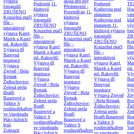
výstava
škola pro psy
Podzemí
11.
Podzemí
TE
fotografií
Představení -
klubová
Knihovna pod
Hu
ZRUŠENO
Pozemšťan
11.
výstava
platanem
vin
Kouzelná ptačí
klubová
fotografií
Knihovna pod
klu
říše –
výstava
ZRUŠENO
platanem
11.
výs
interaktivní
fotografií
Kouzelná ptačí
klubová výstava
fot
výstava
Karel,
ZRUŠENO
říše –
fotografií
ZR
Marek a Karel
Kouzelná ptačí
interaktivní
ZRUŠENO
Kou
ml. Rakovští:
říše –
výstava
Karel,
Kouzelná ptačí
říše
Výstava tří
interaktivní
Marek a Karel
říše –
int
Barevná
výstava
Karel,
ml. Rakovští:
interaktivní
výs
inspirace
Marek a Karel
Výstava tří
výstava
Karel,
Mar
Výstava
ml. Rakovští:
Barevná
Marek a Karel
ml.
Zjevně / Bela
Výstava tří
inspirace
ml. Rakovští:
Výs
Remak
Barevná
Výstava
Výstava tří
Bar
Židlochovice:
inspirace
Zjevně / Bela
Barevná
ins
Zelená perla
Výstava
Remak
inspirace
Výs
Bratři
Zjevně / Bela
Židlochovice:
Výstava Zjevně
Zje
Bauerové a
Remak
Zelená perla
/ Bela Remak
Re
Valtice
S
Židlochovice:
Bratři
Židlochovice:
Žid
rostlinolékařem
Zelená perla
Bauerové a
Zelená perla
Zel
ve vinohradu
Bratři
Valtice
S
Bratři Bauerové
Bra
Ptáci lužních
Bauerové a
rostlinolékařem
a Valtice
S
Bau
lesů
Valtice
S
ve vinohradu
rostlinolékařem
Val
Zobrazit
rostlinolékařem
Ptáci lužních
ve vinohradu
ros