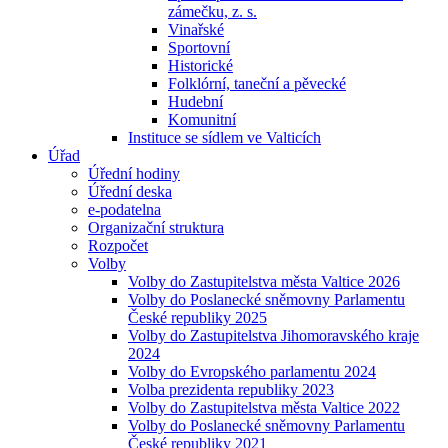
zámečku, z. s.
Vinařské
Sportovní
Historické
Folklórní, taneční a pěvecké
Hudební
Komunitní
Instituce se sídlem ve Valticích
Úřad
Úřední hodiny
Úřední deska
e-podatelna
Organizační struktura
Rozpočet
Volby
Volby do Zastupitelstva města Valtice 2026
Volby do Poslanecké sněmovny Parlamentu
České republiky 2025
Volby do Zastupitelstva Jihomoravského kraje
2024
Volby do Evropského parlamentu 2024
Volba prezidenta republiky 2023
Volby do Zastupitelstva města Valtice 2022
Volby do Poslanecké sněmovny Parlamentu
České republiky 2021