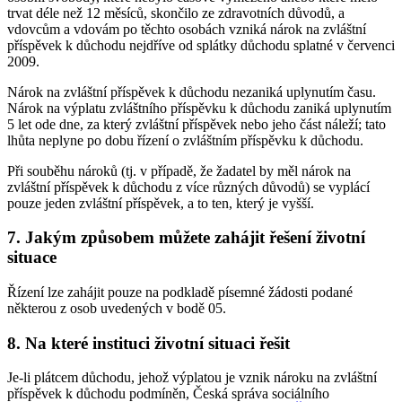
trvat déle než 12 měsíců, skončilo ze zdravotních důvodů, a
vdovcům a vdovám po těchto osobách vzniká nárok na zvláštní
příspěvek k důchodu nejdříve od splátky důchodu splatné v červenci
2009.
Nárok na zvláštní příspěvek k důchodu nezaniká uplynutím času.
Nárok na výplatu zvláštního příspěvku k důchodu zaniká uplynutím
5 let ode dne, za který zvláštní příspěvek nebo jeho část náleží; tato
lhůta neplyne po dobu řízení o zvláštním příspěvku k důchodu.
Při souběhu nároků (tj. v případě, že žadatel by měl nárok na
zvláštní příspěvek k důchodu z více různých důvodů) se vyplácí
pouze jeden zvláštní příspěvek, a to ten, který je vyšší.
7. Jakým způsobem můžete zahájit řešení životní
situace
Řízení lze zahájit pouze na podkladě písemné žádosti podané
některou z osob uvedených v bodě 05.
8. Na které instituci životní situaci řešit
Je-li plátcem důchodu, jehož výplatou je vznik nároku na zvláštní
příspěvek k důchodu podmíněn, Česká správa sociálního