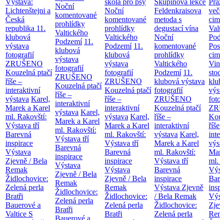
Výstava:
škola pro psy
Skupinová lekce
Prá
Noční
Lichtenštejni a
Noční
Feldenkraisova
več
komentované
Česká
komentované
metoda s
cim
prohlídky
republika
11.
prohlídky
degustací vína
Val
Valtického
klubová
Valtického
Noční
Po
Podzemí
11.
výstava
Podzemí
11.
komentované
Pos
klubová
fotografií
klubová
prohlídky
cim
výstava
ZRUŠENO
výstava
Valtického
Vin
fotografií
Kouzelná ptačí
fotografií
Podzemí
11.
sto
ZRUŠENO
říše –
ZRUŠENO
klubová výstava
klu
Kouzelná ptačí
interaktivní
Kouzelná ptačí
fotografií
výs
říše –
výstava
Karel,
říše –
ZRUŠENO
fot
interaktivní
Marek a Karel
interaktivní
Kouzelná ptačí
ZR
výstava
Karel,
ml. Rakovští:
výstava
Karel,
říše –
Kou
Marek a Karel
Výstava tří
Marek a Karel
interaktivní
říše
ml. Rakovští:
Barevná
ml. Rakovští:
výstava
Karel,
int
Výstava tří
inspirace
Výstava tří
Marek a Karel
výs
Barevná
Výstava
Barevná
ml. Rakovští:
Mar
inspirace
Zjevně / Bela
inspirace
Výstava tří
ml.
Výstava
Remak
Výstava
Barevná
Výs
Zjevně / Bela
Židlochovice:
Zjevně / Bela
inspirace
Bar
Remak
Zelená perla
Remak
Výstava Zjevně
ins
Židlochovice:
Bratři
Židlochovice:
/ Bela Remak
Výs
Zelená perla
Bauerové a
Zelená perla
Židlochovice:
Zje
Bratři
Valtice
S
Bratři
Zelená perla
Re
Bauerové a