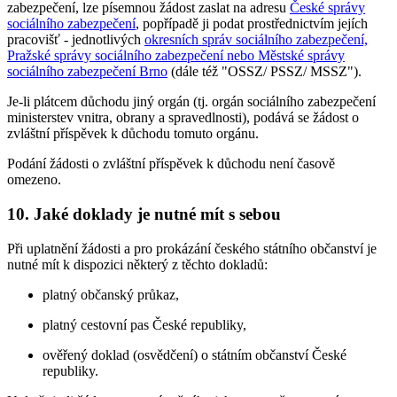
zabezpečení, lze písemnou žádost zaslat na adresu
České správy
sociálního zabezpečení
, popřípadě ji podat prostřednictvím jejích
pracovišť - jednotlivých
okresních správ sociálního zabezpečení,
Pražské správy sociálního zabezpečení nebo Městské správy
sociálního zabezpečení Brno
(dále též "OSSZ/ PSSZ/ MSSZ").
Je-li plátcem důchodu jiný orgán (tj. orgán sociálního zabezpečení
ministerstev vnitra, obrany a spravedlnosti), podává se žádost o
zvláštní příspěvek k důchodu tomuto orgánu.
Podání žádosti o zvláštní příspěvek k důchodu není časově
omezeno.
10. Jaké doklady je nutné mít s sebou
Při uplatnění žádosti a pro prokázání českého státního občanství je
nutné mít k dispozici některý z těchto dokladů:
platný občanský průkaz,
platný cestovní pas České republiky,
ověřený doklad (osvědčení) o státním občanství České
republiky.