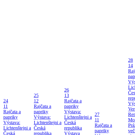
28
14
Raj
pap
Výs
Lic
26
Če
25
13
rep
24
12
Rajčata a
Výs
11
Rajčata a
papriky
Ver
Rajčata a
papriky
Výstava:
27
Re
papriky
Výstava:
Lichtenštejni a
11
Mol
Výstava:
Lichtenštejni a
Česká
Rajčata a
Prá
Lichtenštejni a
Česká
republika
papriky
več
Česká
republika
Výstava