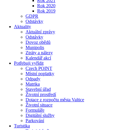
Rok 2021
Rok 2020
Rok 2019
GDPR
Odstávky
Aktuality
Aktuální zprávy
Odstávky
Dovoz obědů
Munipolis
Ztráty a nálezy
Kalendář akcí
Potřebuji vyřídit
Czech POINT
Místní poplatky
Odpady
Matrika
Stavební úřad
Životní prostředí
Dotace z rozpočtu města Valtice
Životní situace
Formuláře
Digitální služby
Parkování
Turistika