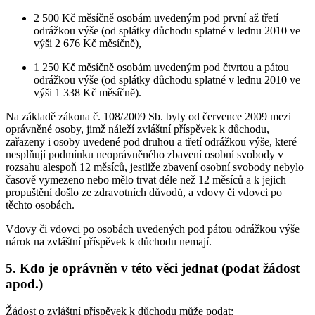
2 500 Kč měsíčně osobám uvedeným pod první až třetí
odrážkou výše (od splátky důchodu splatné v lednu 2010 ve
výši 2 676 Kč měsíčně),
1 250 Kč měsíčně osobám uvedeným pod čtvrtou a pátou
odrážkou výše (od splátky důchodu splatné v lednu 2010 ve
výši 1 338 Kč měsíčně).
Na základě zákona č. 108/2009 Sb. byly od července 2009 mezi
oprávněné osoby, jimž náleží zvláštní příspěvek k důchodu,
zařazeny i osoby uvedené pod druhou a třetí odrážkou výše, které
nesplňují podmínku neoprávněného zbavení osobní svobody v
rozsahu alespoň 12 měsíců, jestliže zbavení osobní svobody nebylo
časově vymezeno nebo mělo trvat déle než 12 měsíců a k jejich
propuštění došlo ze zdravotních důvodů, a vdovy či vdovci po
těchto osobách.
Vdovy či vdovci po osobách uvedených pod pátou odrážkou výše
nárok na zvláštní příspěvek k důchodu nemají.
5. Kdo je oprávněn v této věci jednat (podat žádost
apod.)
Žádost o zvláštní příspěvek k důchodu může podat: