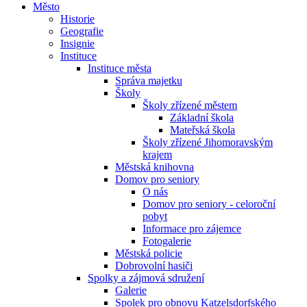
Město
Historie
Geografie
Insignie
Instituce
Instituce města
Správa majetku
Školy
Školy zřízené městem
Základní škola
Mateřská škola
Školy zřízené Jihomoravským
krajem
Městská knihovna
Domov pro seniory
O nás
Domov pro seniory - celoroční
pobyt
Informace pro zájemce
Fotogalerie
Městská policie
Dobrovolní hasiči
Spolky a zájmová sdružení
Galerie
Spolek pro obnovu Katzelsdorfského