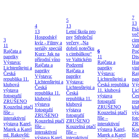
7
5
13
4
13
Prá
13
Letní škola pro
več
Hospodský
psy
Středeční
3
cim
kvíz - Filmy a
večery „Na
11
Val
seriály speciál
dobrů notečku
Rajčata a
6
Po
Kurz: Jak na
s cimbálkou“
papriky
11
Dis
přírodní víno
ve Valtickém
Výstava:
Rajčata a
Hu
Rajčata a
Podzemí
Lichtenštejni a
papriky
vin
papriky
Rajčata a
Česká
Výstava:
Raj
Výstava:
papriky
republika
11.
Lichtenštejni a
pap
Lichtenštejni a
Výstava:
klubová
Česká republika
Výs
Česká
Lichtenštejni a
výstava
11. klubová
Lic
republika
11.
Česká
fotografií
výstava
Če
klubová
republika
11.
ZRUŠENO
fotografií
rep
výstava
klubová
Kouzelná ptačí
ZRUŠENO
klu
fotografií
výstava
říše –
Kouzelná ptačí
výs
ZRUŠENO
fotografií
interaktivní
říše –
fot
Kouzelná ptačí
ZRUŠENO
výstava
Karel,
interaktivní
ZR
říše –
Kouzelná ptačí
Marek a Karel
výstava
Karel,
Kou
interaktivní
říše –
ml. Rakovští:
Marek a Karel
říše
výstava
Karel,
interaktivní