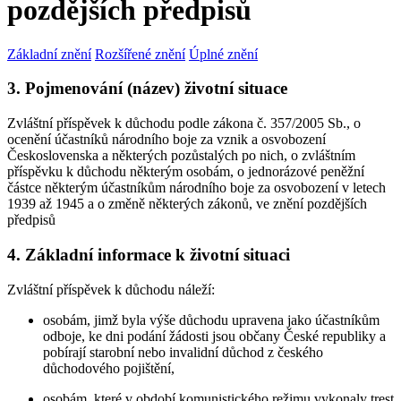
pozdějších předpisů
Základní znění
Rozšířené znění
Úplné znění
3. Pojmenování (název) životní situace
Zvláštní příspěvek k důchodu podle zákona č. 357/2005 Sb., o
ocenění účastníků národního boje za vznik a osvobození
Československa a některých pozůstalých po nich, o zvláštním
příspěvku k důchodu některým osobám, o jednorázové peněžní
částce některým účastníkům národního boje za osvobození v letech
1939 až 1945 a o změně některých zákonů, ve znění pozdějších
předpisů
4. Základní informace k životní situaci
Zvláštní příspěvek k důchodu náleží:
osobám, jimž byla výše důchodu upravena jako účastníkům
odboje, ke dni podání žádosti jsou občany České republiky a
pobírají starobní nebo invalidní důchod z českého
důchodového pojištění,
osobám, které v období komunistického režimu vykonaly trest