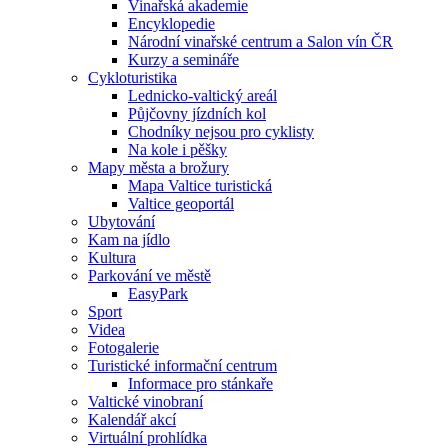
Vinařská akademie
Encyklopedie
Národní vinařské centrum a Salon vín ČR
Kurzy a semináře
Cykloturistika
Lednicko-valtický areál
Půjčovny jízdních kol
Chodníky nejsou pro cyklisty
Na kole i pěšky
Mapy města a brožury
Mapa Valtice turistická
Valtice geoportál
Ubytování
Kam na jídlo
Kultura
Parkování ve městě
EasyPark
Sport
Videa
Fotogalerie
Turistické informační centrum
Informace pro stánkaře
Valtické vinobraní
Kalendář akcí
Virtuální prohlídka