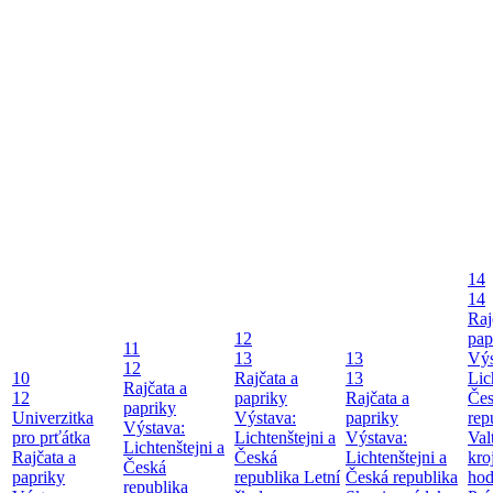
14
14
Raj
12
pap
11
13
13
Výs
12
10
Rajčata a
13
Lic
Rajčata a
12
papriky
Rajčata a
Če
papriky
Univerzitka
Výstava:
papriky
rep
Výstava:
pro prťátka
Lichtenštejni a
Výstava:
Val
Lichtenštejni a
Rajčata a
Česká
Lichtenštejni a
kro
Česká
papriky
republika
Letní
Česká republika
ho
republika