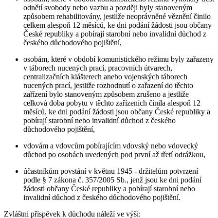
odnětí svobody nebo vazbu a později byly stanoveným
způsobem rehabilitovány, jestliže neoprávněné věznění činilo
celkem alespoň 12 měsíců, ke dni podání žádosti jsou občany
České republiky a pobírají starobní nebo invalidní důchod z
českého důchodového pojištění,
osobám, které v období komunistického režimu byly zařazeny
v táborech nucených prací, pracovních útvarech,
centralizačních klášterech anebo vojenských táborech
nucených prací, jestliže rozhodnutí o zařazení do těchto
zařízení bylo stanoveným způsobem zrušeno a jestliže
celková doba pobytu v těchto zařízeních činila alespoň 12
měsíců, ke dni podání žádosti jsou občany České republiky a
pobírají starobní nebo invalidní důchod z českého
důchodového pojištění,
vdovám a vdovcům pobírajícím vdovský nebo vdovecký
důchod po osobách uvedených pod první až třetí odrážkou,
účastníkům povstání v květnu 1945 - držitelům potvrzení
podle § 7 zákona č. 357/2005 Sb., jenž jsou ke dni podání
žádosti občany České republiky a pobírají starobní nebo
invalidní důchod z českého důchodového pojištění.
Zvláštní příspěvek k důchodu náleží ve výši: