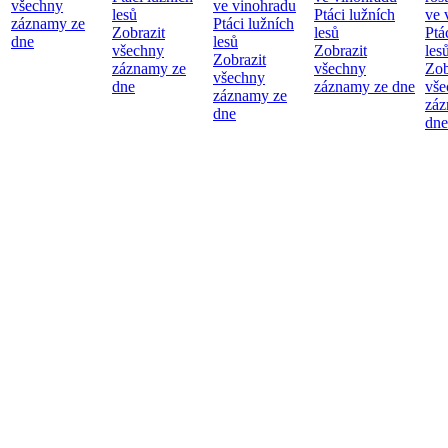
všechny
ve vinohradu
lesů
Ptáci lužních
ve 
záznamy ze
Ptáci lužních
Zobrazit
lesů
Ptá
dne
lesů
všechny
Zobrazit
les
Zobrazit
záznamy ze
všechny
Zob
všechny
dne
záznamy ze dne
vše
záznamy ze
záz
dne
dne