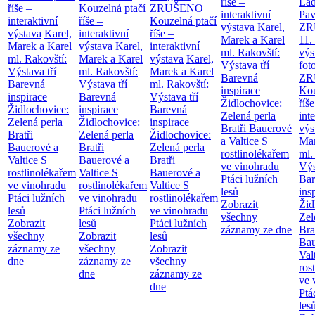
říše –
Lad
říše –
Kouzelná ptačí
ZRUŠENO
interaktivní
Pav
interaktivní
říše –
Kouzelná ptačí
výstava
Karel,
ZR
výstava
Karel,
interaktivní
říše –
Marek a Karel
11.
Marek a Karel
výstava
Karel,
interaktivní
ml. Rakovští:
výs
ml. Rakovští:
Marek a Karel
výstava
Karel,
Výstava tří
fot
Výstava tří
ml. Rakovští:
Marek a Karel
Barevná
ZR
Barevná
Výstava tří
ml. Rakovští:
inspirace
Kou
inspirace
Barevná
Výstava tří
Židlochovice:
říše
Židlochovice:
inspirace
Barevná
Zelená perla
int
Zelená perla
Židlochovice:
inspirace
Bratři Bauerové
výs
Bratři
Zelená perla
Židlochovice:
a Valtice
S
Mar
Bauerové a
Bratři
Zelená perla
rostlinolékařem
ml.
Valtice
S
Bauerové a
Bratři
ve vinohradu
Výs
rostlinolékařem
Valtice
S
Bauerové a
Ptáci lužních
Bar
ve vinohradu
rostlinolékařem
Valtice
S
lesů
ins
Ptáci lužních
ve vinohradu
rostlinolékařem
Zobrazit
Žid
lesů
Ptáci lužních
ve vinohradu
všechny
Zel
Zobrazit
lesů
Ptáci lužních
záznamy ze dne
Bra
všechny
Zobrazit
lesů
Bau
záznamy ze
všechny
Zobrazit
Val
dne
záznamy ze
všechny
ros
dne
záznamy ze
ve 
dne
Ptá
les