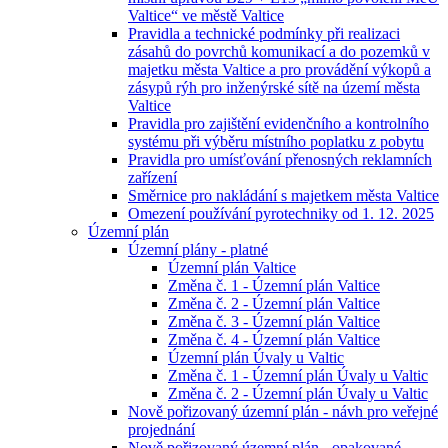
Valtice“ ve městě Valtice
Pravidla a technické podmínky při realizaci
zásahů do povrchů komunikací a do pozemků v
majetku města Valtice a pro provádění výkopů a
zásypů rýh pro inženýrské sítě na území města
Valtice
Pravidla pro zajištění evidenčního a kontrolního
systému při výběru místního poplatku z pobytu
Pravidla pro umísťování přenosných reklamních
zařízení
Směrnice pro nakládání s majetkem města Valtice
Omezení používání pyrotechniky od 1. 12. 2025
Územní plán
Územní plány - platné
Územní plán Valtice
Změna č. 1 - Územní plán Valtice
Změna č. 2 - Územní plán Valtice
Změna č. 3 - Územní plán Valtice
Změna č. 4 - Územní plán Valtice
Územní plán Úvaly u Valtic
Změna č. 1 - Územní plán Úvaly u Valtic
Změna č. 2 - Územní plán Úvaly u Valtic
Nově pořizovaný územní plán - návh pro veřejné
projednání
Nově pořizovaný územní plán - opakované