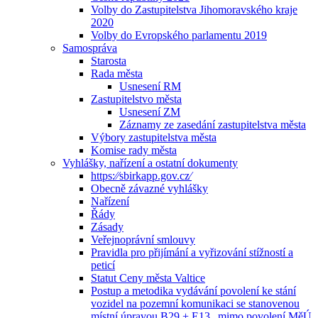
Volby do Zastupitelstva Jihomoravského kraje
2020
Volby do Evropského parlamentu 2019
Samospráva
Starosta
Rada města
Usnesení RM
Zastupitelstvo města
Usnesení ZM
Záznamy ze zasedání zastupitelstva města
Výbory zastupitelstva města
Komise rady města
Vyhlášky, nařízení a ostatní dokumenty
https:⁄⁄sbirkapp.gov.cz⁄
Obecně závazné vyhlášky
Nařízení
Řády
Zásady
Veřejnoprávní smlouvy
Pravidla pro přijímání a vyřizování stížností a
peticí
Statut Ceny města Valtice
Postup a metodika vydávání povolení ke stání
vozidel na pozemní komunikaci se stanovenou
místní úpravou B29 + E13 „mimo povolení MěÚ