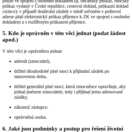
pouze ve spojení s osobním dokladem (tj. občanský průkaz, řidičský
průkaz vydaný v České republice, cestovní doklad, průkazní doklad
cizince); v případě dodávání zásilek v místě určeném v poštovní
adrese platí elektronický průkaz příjemce k ZK ve spojení s osobním
dokladem a s rozšířeným průkazem příjemce.
5. Kdo je oprávněn v této věci jednat (podat žádost
apod.)
V této věci je oprávněn/a jednat:
adresát (zmocnitel),
držitel dlouhodobé plné moci k přijímání zásilek po
stanovenou dobu,
držitel generální plné moci, která zmocněnce opravňuje, aby
jednal jménem zmocnitele, tedy i přijímal jemu adresované
zásilky,
zákonný zástupce,
oprávněná osoba.
6. Jaké jsou podmínky a postup pro řešení životní