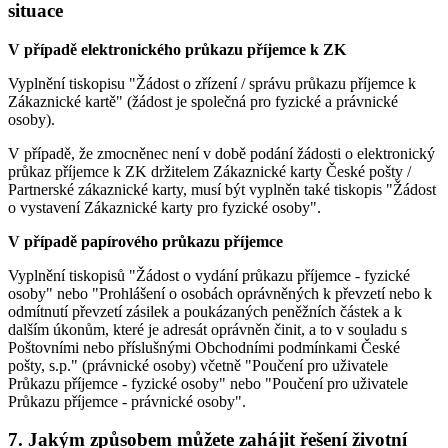
situace
V případě elektronického průkazu příjemce k ZK
Vyplnění tiskopisu "Žádost o zřízení / správu průkazu příjemce k
Zákaznické kartě" (žádost je společná pro fyzické a právnické
osoby).
V případě, že zmocněnec není v době podání žádosti o elektronický
průkaz příjemce k ZK držitelem Zákaznické karty České pošty /
Partnerské zákaznické karty, musí být vyplněn také tiskopis "Žádost
o vystavení Zákaznické karty pro fyzické osoby".
V případě papírového průkazu příjemce
Vyplnění tiskopisů "Žádost o vydání průkazu příjemce - fyzické
osoby" nebo "Prohlášení o osobách oprávněných k převzetí nebo k
odmítnutí převzetí zásilek a poukázaných peněžních částek a k
dalším úkonům, které je adresát oprávněn činit, a to v souladu s
Poštovními nebo příslušnými Obchodními podmínkami České
pošty, s.p." (právnické osoby) včetně "Poučení pro uživatele
Průkazu příjemce - fyzické osoby" nebo "Poučení pro uživatele
Průkazu příjemce - právnické osoby".
7. Jakým způsobem můžete zahájit řešení životní