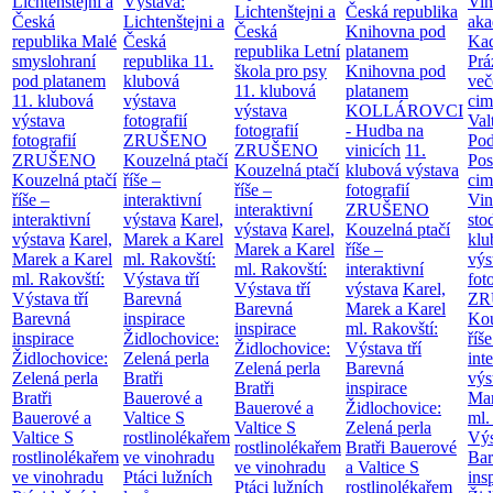
Lichtenštejni a
Výstava:
Vin
Lichtenštejni a
Česká republika
Česká
Lichtenštejni a
aka
Česká
Knihovna pod
republika
Malé
Česká
Kad
republika
Letní
platanem
smyslohraní
republika
11.
Prá
škola pro psy
Knihovna pod
pod platanem
klubová
več
11. klubová
platanem
11. klubová
výstava
cim
výstava
KOLLÁROVCI
výstava
fotografií
Val
fotografií
- Hudba na
fotografií
ZRUŠENO
Po
ZRUŠENO
vinicích
11.
ZRUŠENO
Kouzelná ptačí
Pos
Kouzelná ptačí
klubová výstava
Kouzelná ptačí
říše –
cim
říše –
fotografií
říše –
interaktivní
Vin
interaktivní
ZRUŠENO
interaktivní
výstava
Karel,
sto
výstava
Karel,
Kouzelná ptačí
výstava
Karel,
Marek a Karel
klu
Marek a Karel
říše –
Marek a Karel
ml. Rakovští:
výs
ml. Rakovští:
interaktivní
ml. Rakovští:
Výstava tří
fot
Výstava tří
výstava
Karel,
Výstava tří
Barevná
ZR
Barevná
Marek a Karel
Barevná
inspirace
Kou
inspirace
ml. Rakovští:
inspirace
Židlochovice:
říše
Židlochovice:
Výstava tří
Židlochovice:
Zelená perla
int
Zelená perla
Barevná
Zelená perla
Bratři
výs
Bratři
inspirace
Bratři
Bauerové a
Mar
Bauerové a
Židlochovice:
Bauerové a
Valtice
S
ml.
Valtice
S
Zelená perla
Valtice
S
rostlinolékařem
Výs
rostlinolékařem
Bratři Bauerové
rostlinolékařem
ve vinohradu
Bar
ve vinohradu
a Valtice
S
ve vinohradu
Ptáci lužních
ins
Ptáci lužních
rostlinolékařem