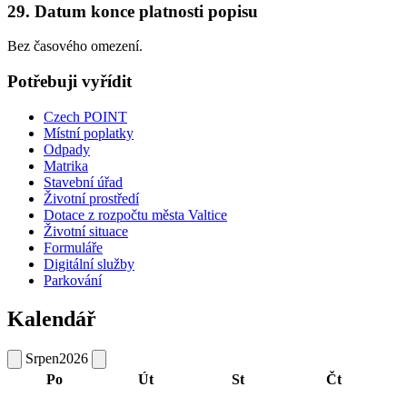
29. Datum konce platnosti popisu
Bez časového omezení.
Potřebuji vyřídit
Czech POINT
Místní poplatky
Odpady
Matrika
Stavební úřad
Životní prostředí
Dotace z rozpočtu města Valtice
Životní situace
Formuláře
Digitální služby
Parkování
Kalendář
Srpen
2026
Po
Út
St
Čt