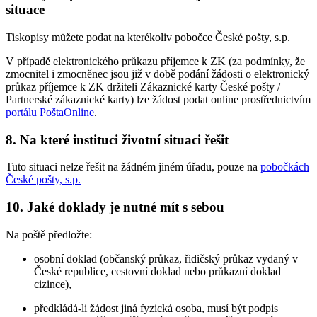
situace
Tiskopisy můžete podat na kterékoliv pobočce České pošty, s.p.
V případě elektronického průkazu příjemce k ZK (za podmínky, že
zmocnitel i zmocněnec jsou již v době podání žádosti o elektronický
průkaz příjemce k ZK držiteli Zákaznické karty České pošty /
Partnerské zákaznické karty) lze žádost podat online prostřednictvím
portálu PoštaOnline
.
8. Na které instituci životní situaci řešit
Tuto situaci nelze řešit na žádném jiném úřadu, pouze na
pobočkách
České pošty, s.p.
10. Jaké doklady je nutné mít s sebou
Na poště předložte:
osobní doklad (občanský průkaz, řidičský průkaz vydaný v
České republice, cestovní doklad nebo průkazní doklad
cizince),
předkládá-li žádost jiná fyzická osoba, musí být podpis