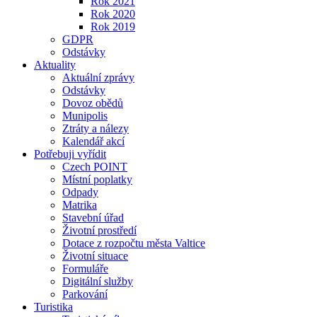
Rok 2021
Rok 2020
Rok 2019
GDPR
Odstávky
Aktuality
Aktuální zprávy
Odstávky
Dovoz obědů
Munipolis
Ztráty a nálezy
Kalendář akcí
Potřebuji vyřídit
Czech POINT
Místní poplatky
Odpady
Matrika
Stavební úřad
Životní prostředí
Dotace z rozpočtu města Valtice
Životní situace
Formuláře
Digitální služby
Parkování
Turistika