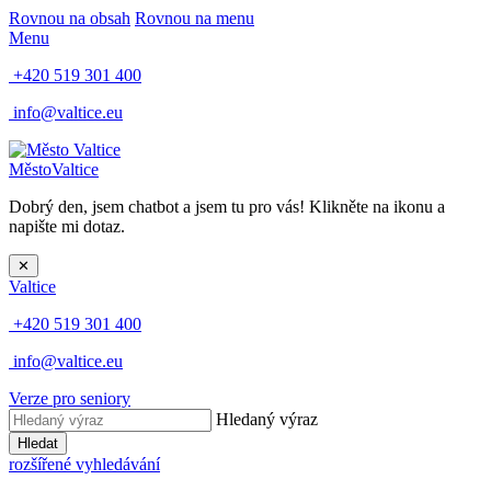
Rovnou na obsah
Rovnou na menu
Menu
+420 519 301 400
info@valtice.eu
Město
Valtice
Dobrý den, jsem chatbot a jsem tu pro vás! Klikněte na ikonu a
napište mi dotaz.
✕
Valtice
+420 519 301 400
info@valtice.eu
Verze pro seniory
Hledaný výraz
Hledat
rozšířené vyhledávání