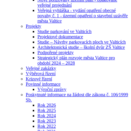
veřejné projednání
Veřejná vyhláška - vydání opatření obecné
povahy č. 1 - územní opatření o stavební uzávěře
města Valtice
Projekty
Studie parkování ve Valticích
Projektové dokumentace
Studie – Návrhy parkovacích ploch ve Valticích
Architektonická studie – školní dvůr ZŠ Valtice
Podpořené projekty
Strategický plán rozvoje města Valtice pro
období 2024 – 2028
Veřejné zakázky
Výběrová řízení
Krizové řízení
Povinné informace
Výroční zprávy
Poskytnuté informace na žádost dle zákona č. 106⁄1999
Sb.
Rok 2026
Rok 2025
Rok 2024
Rok 2023
Rok 2022