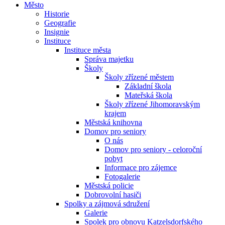
Město
Historie
Geografie
Insignie
Instituce
Instituce města
Správa majetku
Školy
Školy zřízené městem
Základní škola
Mateřská škola
Školy zřízené Jihomoravským
krajem
Městská knihovna
Domov pro seniory
O nás
Domov pro seniory - celoroční
pobyt
Informace pro zájemce
Fotogalerie
Městská policie
Dobrovolní hasiči
Spolky a zájmová sdružení
Galerie
Spolek pro obnovu Katzelsdorfského