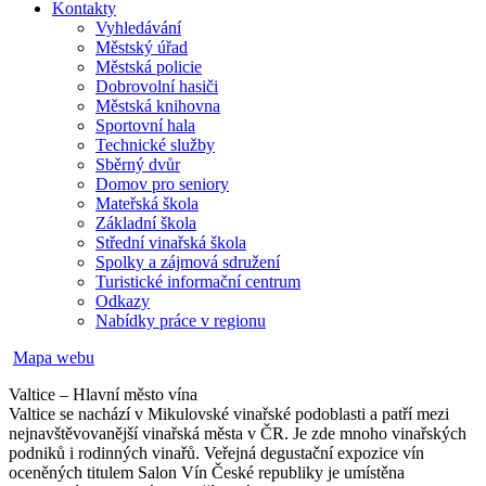
Kontakty
Vyhledávání
Městský úřad
Městská policie
Dobrovolní hasiči
Městská knihovna
Sportovní hala
Technické služby
Sběrný dvůr
Domov pro seniory
Mateřská škola
Základní škola
Střední vinařská škola
Spolky a zájmová sdružení
Turistické informační centrum
Odkazy
Nabídky práce v regionu
Mapa webu
Valtice – Hlavní město vína
Valtice se nachází v Mikulovské vinařské podoblasti a patří mezi
nejnavštěvovanější vinařská města v ČR. Je zde mnoho vinařských
podniků i rodinných vinařů. Veřejná degustační expozice vín
oceněných titulem Salon Vín České republiky je umístěna