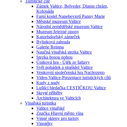
Turistické cíle
Zámek Valtice, Belveder, Dianin chrám,
Kolonáda
Farní kostel Nanebevzetí Panny Marie
Městské muzeum Valtice
Národní zemědělské muzeum Valtice
Muzeum železné opony
Katzelsdorfský zámeček
Bylinková zahrada
Galerie Reistna
Naučná vinařská stezka Valtice
Stezka bosou nohou
Úniková hra - Útěk ze šatlavy
Svět pohádek a strašidel Valtice
Venkovní společenská hra Nachozeno
Video-Valtice-Prezentace turistických cílů
Kudy z nudy
Luštící hledačka CESTIČKOU Valtice
Skryté příběhy
Architektura ve Valticích
Vinařská turistika
Valtice vinařské
Značka Hlavní město vína
Vinné sklepy pro turisty
Vinotéky