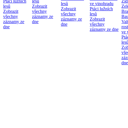
Ptáci lužních
lesů
Žid
lesů
ve vinohradu
lesů
Zobrazit
Zel
Zobrazit
Ptáci lužních
Zobrazit
všechny
Bra
všechny
lesů
všechny
záznamy ze
Bau
záznamy ze
Zobrazit
záznamy ze
dne
Val
dne
všechny
dne
ros
záznamy ze dne
ve 
Ptá
les
Zob
vše
záz
dne