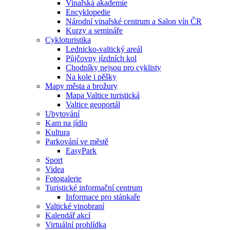
Vinařská akademie
Encyklopedie
Národní vinařské centrum a Salon vín ČR
Kurzy a semináře
Cykloturistika
Lednicko-valtický areál
Půjčovny jízdních kol
Chodníky nejsou pro cyklisty
Na kole i pěšky
Mapy města a brožury
Mapa Valtice turistická
Valtice geoportál
Ubytování
Kam na jídlo
Kultura
Parkování ve městě
EasyPark
Sport
Videa
Fotogalerie
Turistické informační centrum
Informace pro stánkaře
Valtické vinobraní
Kalendář akcí
Virtuální prohlídka