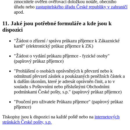
zmocnitele ověřen ověřovací doložkou notáře, obecního
úřadu nebo
zastupitelského úřadu České republiky v zahraničí
apod.
11. Jaké jsou potřebné formuláře a kde jsou k
dispozici
"Žádost o zřízení / správu průkazu příjemce k Zákaznické
kartě" (elektronický průkaz příjemce k ZK)
"Žádost o vydání průkazu příjemce - fyzické osoby"
(papírový průkaz příjemce)
"Prohlášení o osobách oprávněných k převzetí nebo k
odmítnutí převzetí zásilek a poukázaných peněžních částek a
k dalším úkonům, které je adresát oprávněn činit, a to v
souladu s Poštovními nebo příslušnými Obchodními
podmínkami České pošty, s.p." (papírový průkaz příjemce)
"Poučení pro uživatele Průkazu příjemce" (papírový průkaz
příjemce)
Tiskopisy jsou k dispozici na každé poště nebo na
internetových
stránkách České pošty, s.p.