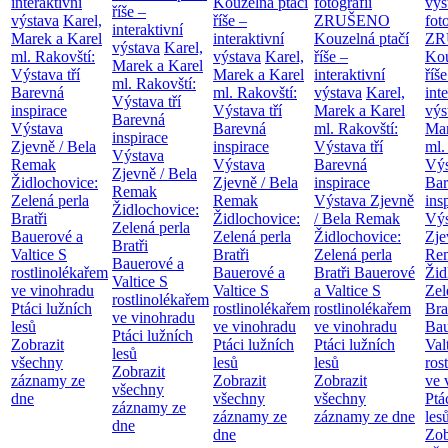
interaktivní
Kouzelná ptačí
fotografií
výs
říše –
výstava
Karel,
říše –
ZRUŠENO
fot
interaktivní
Marek a Karel
interaktivní
Kouzelná ptačí
ZR
výstava
Karel,
ml. Rakovští:
výstava
Karel,
říše –
Kou
Marek a Karel
Výstava tří
Marek a Karel
interaktivní
říše
ml. Rakovští:
Barevná
ml. Rakovští:
výstava
Karel,
int
Výstava tří
inspirace
Výstava tří
Marek a Karel
výs
Barevná
Výstava
Barevná
ml. Rakovští:
Mar
inspirace
Zjevně / Bela
inspirace
Výstava tří
ml.
Výstava
Remak
Výstava
Barevná
Výs
Zjevně / Bela
Židlochovice:
Zjevně / Bela
inspirace
Bar
Remak
Zelená perla
Remak
Výstava Zjevně
ins
Židlochovice:
Bratři
Židlochovice:
/ Bela Remak
Výs
Zelená perla
Bauerové a
Zelená perla
Židlochovice:
Zje
Bratři
Valtice
S
Bratři
Zelená perla
Re
Bauerové a
rostlinolékařem
Bauerové a
Bratři Bauerové
Žid
Valtice
S
ve vinohradu
Valtice
S
a Valtice
S
Zel
rostlinolékařem
Ptáci lužních
rostlinolékařem
rostlinolékařem
Bra
ve vinohradu
lesů
ve vinohradu
ve vinohradu
Bau
Ptáci lužních
Zobrazit
Ptáci lužních
Ptáci lužních
Val
lesů
všechny
lesů
lesů
ros
Zobrazit
záznamy ze
Zobrazit
Zobrazit
ve 
všechny
dne
všechny
všechny
Ptá
záznamy ze
záznamy ze
záznamy ze dne
les
dne
dne
Zob