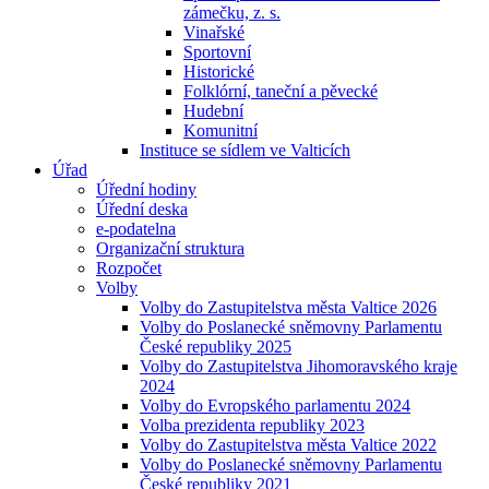
zámečku, z. s.
Vinařské
Sportovní
Historické
Folklórní, taneční a pěvecké
Hudební
Komunitní
Instituce se sídlem ve Valticích
Úřad
Úřední hodiny
Úřední deska
e-podatelna
Organizační struktura
Rozpočet
Volby
Volby do Zastupitelstva města Valtice 2026
Volby do Poslanecké sněmovny Parlamentu
České republiky 2025
Volby do Zastupitelstva Jihomoravského kraje
2024
Volby do Evropského parlamentu 2024
Volba prezidenta republiky 2023
Volby do Zastupitelstva města Valtice 2022
Volby do Poslanecké sněmovny Parlamentu
České republiky 2021