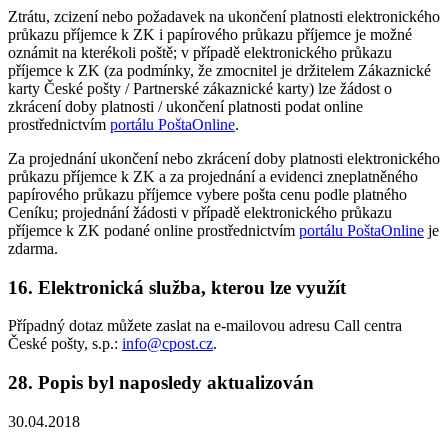
Ztrátu, zcizení nebo požadavek na ukončení platnosti elektronického
průkazu příjemce k ZK i papírového průkazu příjemce je možné
oznámit na kterékoli poště; v případě elektronického průkazu
příjemce k ZK (za podmínky, že zmocnitel je držitelem Zákaznické
karty České pošty / Partnerské zákaznické karty) lze žádost o
zkrácení doby platnosti / ukončení platnosti podat online
prostřednictvím
portálu PoštaOnline
.
Za projednání ukončení nebo zkrácení doby platnosti elektronického
průkazu příjemce k ZK a za projednání a evidenci zneplatněného
papírového průkazu příjemce vybere pošta cenu podle platného
Ceníku; projednání žádosti v případě elektronického průkazu
příjemce k ZK podané online prostřednictvím
portálu PoštaOnline
je
zdarma.
16. Elektronická služba, kterou lze využít
Případný dotaz můžete zaslat na e-mailovou adresu Call centra
České pošty, s.p.:
info@cpost.cz
.
28. Popis byl naposledy aktualizován
30.04.2018