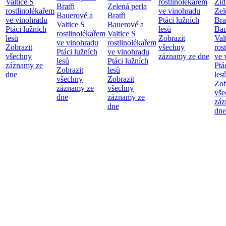
Valtice
S
rostlinolékařem
Žid
Bratři
Zelená perla
rostlinolékařem
ve vinohradu
Zel
Bauerové a
Bratři
ve vinohradu
Ptáci lužních
Bra
Valtice
S
Bauerové a
Ptáci lužních
lesů
Bau
rostlinolékařem
Valtice
S
lesů
Zobrazit
Val
ve vinohradu
rostlinolékařem
Zobrazit
všechny
ros
Ptáci lužních
ve vinohradu
všechny
záznamy ze dne
ve 
lesů
Ptáci lužních
záznamy ze
Ptá
Zobrazit
lesů
dne
les
všechny
Zobrazit
Zob
záznamy ze
všechny
vše
dne
záznamy ze
záz
dne
dne