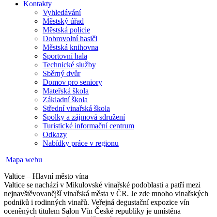
Kontakty
Vyhledávání
Městský úřad
Městská policie
Dobrovolní hasiči
Městská knihovna
Sportovní hala
Technické služby
Sběrný dvůr
Domov pro seniory
Mateřská škola
Základní škola
Střední vinařská škola
Spolky a zájmová sdružení
Turistické informační centrum
Odkazy
Nabídky práce v regionu
Mapa webu
Valtice – Hlavní město vína
Valtice se nachází v Mikulovské vinařské podoblasti a patří mezi
nejnavštěvovanější vinařská města v ČR. Je zde mnoho vinařských
podniků i rodinných vinařů. Veřejná degustační expozice vín
oceněných titulem Salon Vín České republiky je umístěna