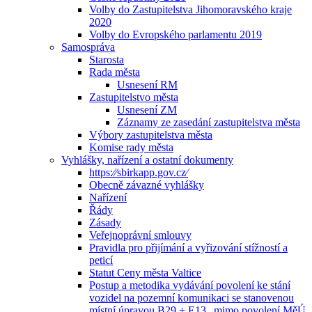
Volby do Zastupitelstva Jihomoravského kraje
2020
Volby do Evropského parlamentu 2019
Samospráva
Starosta
Rada města
Usnesení RM
Zastupitelstvo města
Usnesení ZM
Záznamy ze zasedání zastupitelstva města
Výbory zastupitelstva města
Komise rady města
Vyhlášky, nařízení a ostatní dokumenty
https:⁄⁄sbirkapp.gov.cz⁄
Obecně závazné vyhlášky
Nařízení
Řády
Zásady
Veřejnoprávní smlouvy
Pravidla pro přijímání a vyřizování stížností a
peticí
Statut Ceny města Valtice
Postup a metodika vydávání povolení ke stání
vozidel na pozemní komunikaci se stanovenou
místní úpravou B29 + E13 „mimo povolení MěÚ