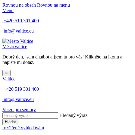
Rovnou na obsah
Rovnou na menu
Menu
+420 519 301 400
info@valtice.eu
Město
Valtice
Dobrý den, jsem chatbot a jsem tu pro vás! Klikněte na ikonu a
napište mi dotaz.
✕
Valtice
+420 519 301 400
info@valtice.eu
Verze pro seniory
Hledaný výraz
Hledat
rozšířené vyhledávání