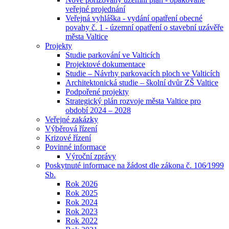
veřejné projednání
Veřejná vyhláška - vydání opatření obecné
povahy č. 1 - územní opatření o stavební uzávěře
města Valtice
Projekty
Studie parkování ve Valticích
Projektové dokumentace
Studie – Návrhy parkovacích ploch ve Valticích
Architektonická studie – školní dvůr ZŠ Valtice
Podpořené projekty
Strategický plán rozvoje města Valtice pro
období 2024 – 2028
Veřejné zakázky
Výběrová řízení
Krizové řízení
Povinné informace
Výroční zprávy
Poskytnuté informace na žádost dle zákona č. 106⁄1999
Sb.
Rok 2026
Rok 2025
Rok 2024
Rok 2023
Rok 2022