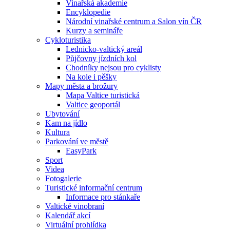
Vinařská akademie
Encyklopedie
Národní vinařské centrum a Salon vín ČR
Kurzy a semináře
Cykloturistika
Lednicko-valtický areál
Půjčovny jízdních kol
Chodníky nejsou pro cyklisty
Na kole i pěšky
Mapy města a brožury
Mapa Valtice turistická
Valtice geoportál
Ubytování
Kam na jídlo
Kultura
Parkování ve městě
EasyPark
Sport
Videa
Fotogalerie
Turistické informační centrum
Informace pro stánkaře
Valtické vinobraní
Kalendář akcí
Virtuální prohlídka