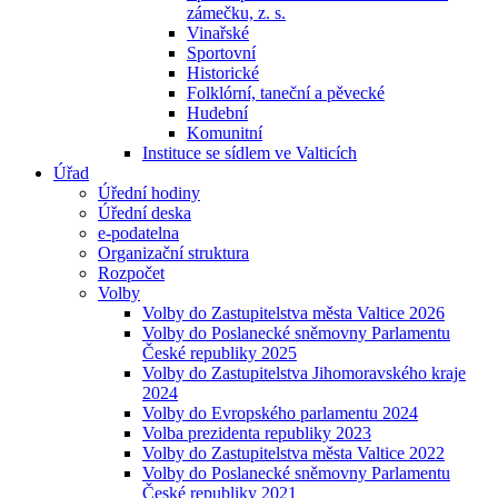
zámečku, z. s.
Vinařské
Sportovní
Historické
Folklórní, taneční a pěvecké
Hudební
Komunitní
Instituce se sídlem ve Valticích
Úřad
Úřední hodiny
Úřední deska
e-podatelna
Organizační struktura
Rozpočet
Volby
Volby do Zastupitelstva města Valtice 2026
Volby do Poslanecké sněmovny Parlamentu
České republiky 2025
Volby do Zastupitelstva Jihomoravského kraje
2024
Volby do Evropského parlamentu 2024
Volba prezidenta republiky 2023
Volby do Zastupitelstva města Valtice 2022
Volby do Poslanecké sněmovny Parlamentu
České republiky 2021