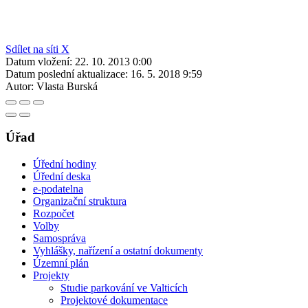
Sdílet na síti X
Datum vložení:
22. 10. 2013 0:00
Datum poslední aktualizace:
16. 5. 2018 9:59
Autor:
Vlasta Burská
Úřad
Úřední hodiny
Úřední deska
e-podatelna
Organizační struktura
Rozpočet
Volby
Samospráva
Vyhlášky, nařízení a ostatní dokumenty
Územní plán
Projekty
Studie parkování ve Valticích
Projektové dokumentace