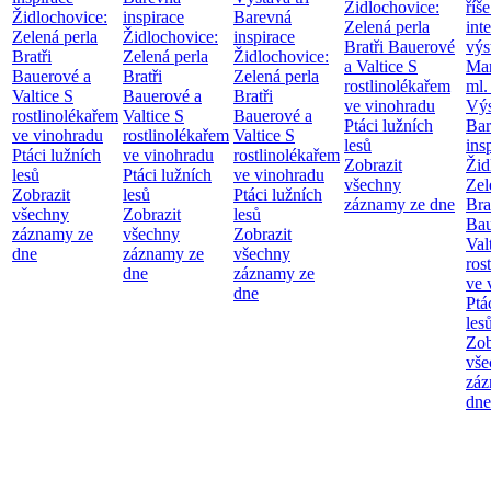
Židlochovice:
říše
Židlochovice:
inspirace
Barevná
Zelená perla
int
Zelená perla
Židlochovice:
inspirace
Bratři Bauerové
výs
Bratři
Zelená perla
Židlochovice:
a Valtice
S
Mar
Bauerové a
Bratři
Zelená perla
rostlinolékařem
ml.
Valtice
S
Bauerové a
Bratři
ve vinohradu
Výs
rostlinolékařem
Valtice
S
Bauerové a
Ptáci lužních
Bar
ve vinohradu
rostlinolékařem
Valtice
S
lesů
ins
Ptáci lužních
ve vinohradu
rostlinolékařem
Zobrazit
Žid
lesů
Ptáci lužních
ve vinohradu
všechny
Zel
Zobrazit
lesů
Ptáci lužních
záznamy ze dne
Bra
všechny
Zobrazit
lesů
Bau
záznamy ze
všechny
Zobrazit
Val
dne
záznamy ze
všechny
ros
dne
záznamy ze
ve 
dne
Ptá
les
Zob
vše
záz
dne