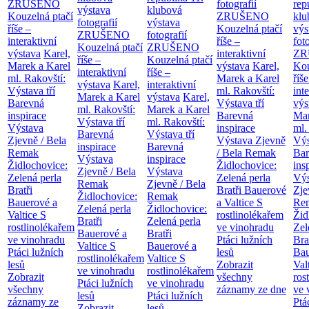
ZRUŠENO
fotografií
rep
výstava
klubová
Kouzelná ptačí
ZRUŠENO
klu
fotografií
výstava
říše –
Kouzelná ptačí
výs
ZRUŠENO
fotografií
interaktivní
říše –
fot
Kouzelná ptačí
ZRUŠENO
výstava
Karel,
interaktivní
ZR
říše –
Kouzelná ptačí
Marek a Karel
výstava
Karel,
Kou
interaktivní
říše –
ml. Rakovští:
Marek a Karel
říše
výstava
Karel,
interaktivní
Výstava tří
ml. Rakovští:
int
Marek a Karel
výstava
Karel,
Barevná
Výstava tří
výs
ml. Rakovští:
Marek a Karel
inspirace
Barevná
Mar
Výstava tří
ml. Rakovští:
Výstava
inspirace
ml.
Barevná
Výstava tří
Zjevně / Bela
Výstava Zjevně
Výs
inspirace
Barevná
Remak
/ Bela Remak
Bar
Výstava
inspirace
Židlochovice:
Židlochovice:
ins
Zjevně / Bela
Výstava
Zelená perla
Zelená perla
Výs
Remak
Zjevně / Bela
Bratři
Bratři Bauerové
Zje
Židlochovice:
Remak
Bauerové a
a Valtice
S
Re
Zelená perla
Židlochovice:
Valtice
S
rostlinolékařem
Žid
Bratři
Zelená perla
rostlinolékařem
ve vinohradu
Zel
Bauerové a
Bratři
ve vinohradu
Ptáci lužních
Bra
Valtice
S
Bauerové a
Ptáci lužních
lesů
Bau
rostlinolékařem
Valtice
S
lesů
Zobrazit
Val
ve vinohradu
rostlinolékařem
Zobrazit
všechny
ros
Ptáci lužních
ve vinohradu
všechny
záznamy ze dne
ve 
lesů
Ptáci lužních
záznamy ze
Ptá
Zobrazit
lesů