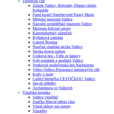
Turistické cíle
Zámek Valtice, Belveder, Dianin chrám,
Kolonáda
Farní kostel Nanebevzetí Panny Marie
Městské muzeum Valtice
Národní zemědělské muzeum Valtice
Muzeum železné opony
Katzelsdorfský zámeček
Bylinková zahrada
Galerie Reistna
Naučná vinařská stezka Valtice
Stezka bosou nohou
Úniková hra - Útěk ze šatlavy
Svět pohádek a strašidel Valtice
Venkovní společenská hra Nachozeno
Video-Valtice-Prezentace turistických cílů
Kudy z nudy
Luštící hledačka CESTIČKOU Valtice
Skryté příběhy
Architektura ve Valticích
Vinařská turistika
Valtice vinařské
Značka Hlavní město vína
Vinné sklepy pro turisty
Vinotéky