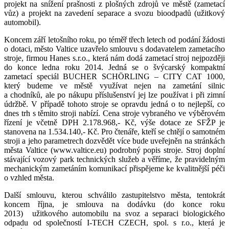
projekt na snížení prašnosti z plošných zdrojů ve městě (zametací
vůz) a projekt na zavedení separace a svozu bioodpadů (užitkový
automobil).
Koncem září letošního roku, po téměř třech letech od podání žádosti
o dotaci, město Valtice uzavřelo smlouvu s dodavatelem zametacího
stroje, firmou Hanes s.r.o., která nám dodá zametací stroj nejpozději
do konce ledna roku 2014. Jedná se o švýcarský kompaktní
zametací speciál BUCHER SCHÖRLING – CITY CAT 1000,
který budeme ve městě využívat nejen na zametání silnic
a chodníků, ale po nákupu příslušenství jej lze používat i při zimní
údržbě. V případě tohoto stroje se opravdu jedná o to nejlepší, co
dnes trh s těmito stroji nabízí. Cena stroje vybraného ve výběrovém
řízení je včetně DPH 2.178.968,- Kč, výše dotace ze SFŽP je
stanovena na 1.534.140,- Kč. Pro čtenáře, kteří se chtějí o samotném
stroji a jeho parametrech dozvědět více bude uveřejněn na stránkách
města Valtice (www.valtice.eu) podrobný popis stroje. Stroj doplní
stávající vozový park technických služeb a věříme, že pravidelným
mechanickým zametáním komunikací přispějeme ke kvalitnější péči
o vzhled města.
Další smlouvu, kterou schválilo zastupitelstvo města, tentokrát
koncem října, je smlouva na dodávku (do konce roku
2013) užitkového automobilu na svoz a separaci biologického
odpadu od společností I-TECH CZECH, spol. s r.o., která je