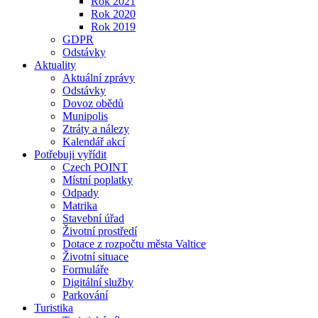
Rok 2021
Rok 2020
Rok 2019
GDPR
Odstávky
Aktuality
Aktuální zprávy
Odstávky
Dovoz obědů
Munipolis
Ztráty a nálezy
Kalendář akcí
Potřebuji vyřídit
Czech POINT
Místní poplatky
Odpady
Matrika
Stavební úřad
Životní prostředí
Dotace z rozpočtu města Valtice
Životní situace
Formuláře
Digitální služby
Parkování
Turistika