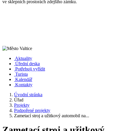
ve sklepních prostorách zdejšího zámku.
Aktuality
Úřední deska
Potřebuji vyřídit
Turista
Kalendář
Kontakty
Úvodní stránka
Úřad
Projekty
Podpořené projekty
Zametací stroj a užitkový automobil na...
Zametací stroj a užitkový