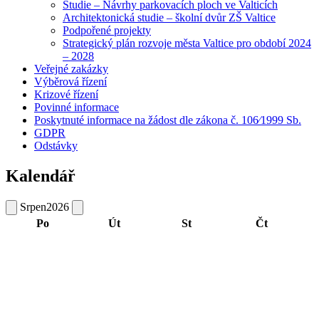
Studie – Návrhy parkovacích ploch ve Valticích
Architektonická studie – školní dvůr ZŠ Valtice
Podpořené projekty
Strategický plán rozvoje města Valtice pro období 2024
– 2028
Veřejné zakázky
Výběrová řízení
Krizové řízení
Povinné informace
Poskytnuté informace na žádost dle zákona č. 106⁄1999 Sb.
GDPR
Odstávky
Kalendář
Srpen
2026
Po
Út
St
Čt