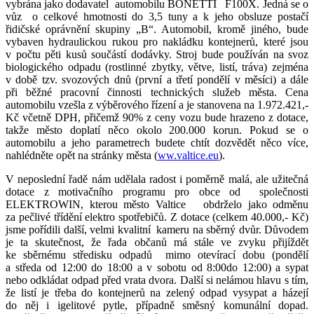
vybrána jako dodavatel automobilu BONETTI F100X. Jedná se o
vůz o celkové hmotnosti do 3,5 tuny a k jeho obsluze postačí
řidičské oprávnění skupiny „B“. Automobil, kromě jiného, bude
vybaven hydraulickou rukou pro nakládku kontejnerů, které jsou
v počtu pěti kusů součástí dodávky. Stroj bude používán na svoz
biologického odpadu (rostlinné zbytky, větve, listí, tráva) zejména
v době tzv. svozových dnů (první a třetí pondělí v měsíci) a dále
při běžné pracovní činnosti technických služeb města. Cena
automobilu vzešla z výběrového řízení a je stanovena na 1.972.421,-
Kč včetně DPH, přičemž 90% z ceny vozu bude hrazeno z dotace,
takže město doplatí něco okolo 200.000 korun. Pokud se o
automobilu a jeho parametrech budete chtít dozvědět něco více,
nahlédněte opět na stránky města (
ww.valtice.eu
).
V neposlední řadě nám udělala radost i poměrně malá, ale užitečná
dotace z motivačního programu pro obce od společnosti
ELEKTROWIN, kterou město Valtice obdrželo jako odměnu
za pečlivé třídění elektro spotřebičů. Z dotace (celkem 40.000,- Kč)
jsme pořídili další, velmi kvalitní kameru na sběrný dvůr. Důvodem
je ta skutečnost, že řada občanů má stále ve zvyku přijíždět
ke sběrnému středisku odpadů mimo otevírací dobu (pondělí
a středa od 12:00 do 18:00 a v sobotu od 8:00do 12:00) a sypat
nebo odkládat odpad před vrata dvora. Další si nelámou hlavu s tím,
že listí je třeba do kontejnerů na zelený odpad vysypat a házejí
do něj i igelitové pytle, případně směsný komunální dopad.