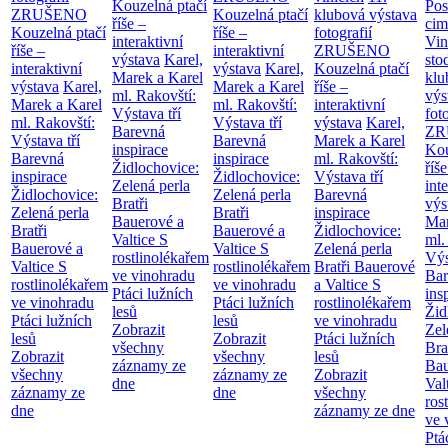
Kouzelná ptačí
Pos
ZRUŠENO
Kouzelná ptačí
klubová výstava
říše –
cim
Kouzelná ptačí
říše –
fotografií
interaktivní
Vin
říše –
interaktivní
ZRUŠENO
výstava
Karel,
sto
interaktivní
výstava
Karel,
Kouzelná ptačí
Marek a Karel
klu
výstava
Karel,
Marek a Karel
říše –
ml. Rakovští:
výs
Marek a Karel
ml. Rakovští:
interaktivní
Výstava tří
fot
ml. Rakovští:
Výstava tří
výstava
Karel,
Barevná
ZR
Výstava tří
Barevná
Marek a Karel
inspirace
Kou
Barevná
inspirace
ml. Rakovští:
Židlochovice:
říše
inspirace
Židlochovice:
Výstava tří
Zelená perla
int
Židlochovice:
Zelená perla
Barevná
Bratři
výs
Zelená perla
Bratři
inspirace
Bauerové a
Mar
Bratři
Bauerové a
Židlochovice:
Valtice
S
ml.
Bauerové a
Valtice
S
Zelená perla
rostlinolékařem
Výs
Valtice
S
rostlinolékařem
Bratři Bauerové
ve vinohradu
Bar
rostlinolékařem
ve vinohradu
a Valtice
S
Ptáci lužních
ins
ve vinohradu
Ptáci lužních
rostlinolékařem
lesů
Žid
Ptáci lužních
lesů
ve vinohradu
Zobrazit
Zel
lesů
Zobrazit
Ptáci lužních
všechny
Bra
Zobrazit
všechny
lesů
záznamy ze
Bau
všechny
záznamy ze
Zobrazit
dne
Val
záznamy ze
dne
všechny
ros
dne
záznamy ze dne
ve 
Ptá