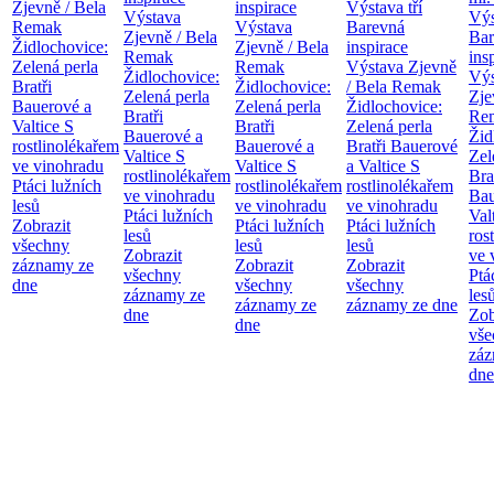
Zjevně / Bela
inspirace
Výstava tří
Výstava
Výs
Remak
Výstava
Barevná
Zjevně / Bela
Bar
Židlochovice:
Zjevně / Bela
inspirace
Remak
ins
Zelená perla
Remak
Výstava Zjevně
Židlochovice:
Výs
Bratři
Židlochovice:
/ Bela Remak
Zelená perla
Zje
Bauerové a
Zelená perla
Židlochovice:
Bratři
Re
Valtice
S
Bratři
Zelená perla
Bauerové a
Žid
rostlinolékařem
Bauerové a
Bratři Bauerové
Valtice
S
Zel
ve vinohradu
Valtice
S
a Valtice
S
rostlinolékařem
Bra
Ptáci lužních
rostlinolékařem
rostlinolékařem
ve vinohradu
Bau
lesů
ve vinohradu
ve vinohradu
Ptáci lužních
Val
Zobrazit
Ptáci lužních
Ptáci lužních
lesů
ros
všechny
lesů
lesů
Zobrazit
ve 
záznamy ze
Zobrazit
Zobrazit
všechny
Ptá
dne
všechny
všechny
záznamy ze
les
záznamy ze
záznamy ze dne
dne
Zob
dne
vše
záz
dne