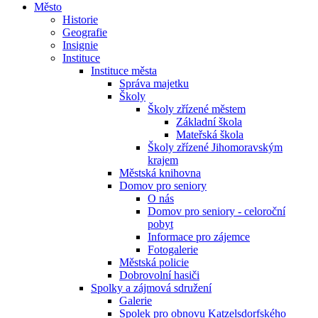
Město
Historie
Geografie
Insignie
Instituce
Instituce města
Správa majetku
Školy
Školy zřízené městem
Základní škola
Mateřská škola
Školy zřízené Jihomoravským
krajem
Městská knihovna
Domov pro seniory
O nás
Domov pro seniory - celoroční
pobyt
Informace pro zájemce
Fotogalerie
Městská policie
Dobrovolní hasiči
Spolky a zájmová sdružení
Galerie
Spolek pro obnovu Katzelsdorfského