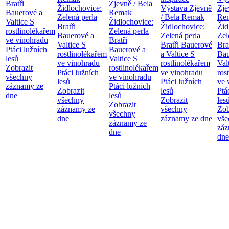
Bratři
Zjevně / Bela
Židlochovice:
Výstava Zjevně
Zje
Bauerové a
Remak
Zelená perla
/ Bela Remak
Re
Valtice
S
Židlochovice:
Bratři
Židlochovice:
Žid
rostlinolékařem
Zelená perla
Bauerové a
Zelená perla
Zel
ve vinohradu
Bratři
Valtice
S
Bratři Bauerové
Bra
Ptáci lužních
Bauerové a
rostlinolékařem
a Valtice
S
Bau
lesů
Valtice
S
ve vinohradu
rostlinolékařem
Val
Zobrazit
rostlinolékařem
Ptáci lužních
ve vinohradu
ros
všechny
ve vinohradu
lesů
Ptáci lužních
ve 
záznamy ze
Ptáci lužních
Zobrazit
lesů
Ptá
dne
lesů
všechny
Zobrazit
les
Zobrazit
záznamy ze
všechny
Zob
všechny
dne
záznamy ze dne
vše
záznamy ze
záz
dne
dne