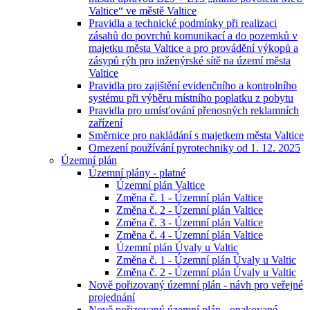
Valtice“ ve městě Valtice
Pravidla a technické podmínky při realizaci
zásahů do povrchů komunikací a do pozemků v
majetku města Valtice a pro provádění výkopů a
zásypů rýh pro inženýrské sítě na území města
Valtice
Pravidla pro zajištění evidenčního a kontrolního
systému při výběru místního poplatku z pobytu
Pravidla pro umísťování přenosných reklamních
zařízení
Směrnice pro nakládání s majetkem města Valtice
Omezení používání pyrotechniky od 1. 12. 2025
Územní plán
Územní plány - platné
Územní plán Valtice
Změna č. 1 - Územní plán Valtice
Změna č. 2 - Územní plán Valtice
Změna č. 3 - Územní plán Valtice
Změna č. 4 - Územní plán Valtice
Územní plán Úvaly u Valtic
Změna č. 1 - Územní plán Úvaly u Valtic
Změna č. 2 - Územní plán Úvaly u Valtic
Nově pořizovaný územní plán - návh pro veřejné
projednání
Nově pořizovaný územní plán - opakované