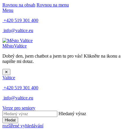
Rovnou na obsah
Rovnou na menu
Menu
+420 519 301 400
info@valtice.eu
Město
Valtice
Dobrý den, jsem chatbot a jsem tu pro vás! Klikněte na ikonu a
napište mi dotaz.
✕
Valtice
+420 519 301 400
info@valtice.eu
Verze pro seniory
Hledaný výraz
Hledat
rozšířené vyhledávání