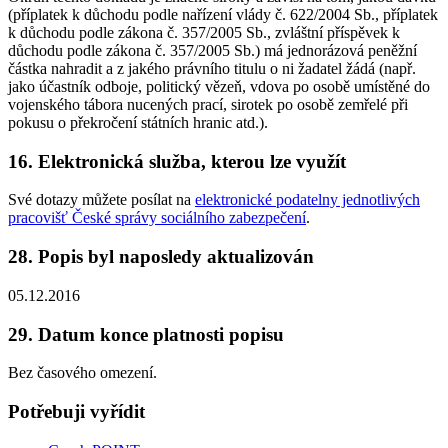
(příplatek k důchodu podle nařízení vlády č. 622/2004 Sb., příplatek
k důchodu podle zákona č. 357/2005 Sb., zvláštní příspěvek k
důchodu podle zákona č. 357/2005 Sb.) má jednorázová peněžní
částka nahradit a z jakého právního titulu o ni žadatel žádá (např.
jako účastník odboje, politický vězeň, vdova po osobě umístěné do
vojenského tábora nucených prací, sirotek po osobě zemřelé při
pokusu o překročení státních hranic atd.).
16. Elektronická služba, kterou lze využít
Své dotazy můžete posílat na
elektronické podatelny jednotlivých
pracovišť České správy sociálního zabezpečení
.
28. Popis byl naposledy aktualizován
05.12.2016
29. Datum konce platnosti popisu
Bez časového omezení.
Potřebuji vyřídit