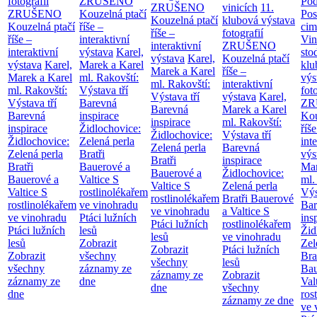
fotografií
ZRUŠENO
Po
ZRUŠENO
vinicích
11.
ZRUŠENO
Kouzelná ptačí
Pos
Kouzelná ptačí
klubová výstava
Kouzelná ptačí
říše –
cim
říše –
fotografií
říše –
interaktivní
Vin
interaktivní
ZRUŠENO
interaktivní
výstava
Karel,
sto
výstava
Karel,
Kouzelná ptačí
výstava
Karel,
Marek a Karel
klu
Marek a Karel
říše –
Marek a Karel
ml. Rakovští:
výs
ml. Rakovští:
interaktivní
ml. Rakovští:
Výstava tří
fot
Výstava tří
výstava
Karel,
Výstava tří
Barevná
ZR
Barevná
Marek a Karel
Barevná
inspirace
Kou
inspirace
ml. Rakovští:
inspirace
Židlochovice:
říše
Židlochovice:
Výstava tří
Židlochovice:
Zelená perla
int
Zelená perla
Barevná
Zelená perla
Bratři
výs
Bratři
inspirace
Bratři
Bauerové a
Mar
Bauerové a
Židlochovice:
Bauerové a
Valtice
S
ml.
Valtice
S
Zelená perla
Valtice
S
rostlinolékařem
Výs
rostlinolékařem
Bratři Bauerové
rostlinolékařem
ve vinohradu
Bar
ve vinohradu
a Valtice
S
ve vinohradu
Ptáci lužních
ins
Ptáci lužních
rostlinolékařem
Ptáci lužních
lesů
Žid
lesů
ve vinohradu
lesů
Zobrazit
Zel
Zobrazit
Ptáci lužních
Zobrazit
všechny
Bra
všechny
lesů
všechny
záznamy ze
Bau
záznamy ze
Zobrazit
záznamy ze
dne
Val
dne
všechny
dne
ros
záznamy ze dne
ve 