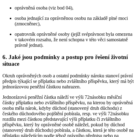
oprávněná osoba (viz bod 04),
osoba jednající za oprávněnou osobu na základě plné moci
(zmocněnec),
opatrovník oprávněné osoby (jejíž svéprávnost byla omezena
v takovém rozsahu, že není schopna v této věci samostatně
právně jednat).
6. Jaké jsou podmínky a postup pro řešení životní
situace
Okruh oprávněných osob a ostatní podmínky nároku stanoví právní
předpis týkající se příplatku nebo zvláštního příspěvku, který má být
jednorázovou peněžní částkou nahrazen.
Jednorázová peněžní částka náleží ve výši 72násobku měsíční
částky příplatku nebo zvláštního příspěvku, na kterou by oprávněná
osoba měla nárok, kdyby důchod (stanovený druh důchodu) z
českého důchodového pojištění pobírala, resp. ve výši 72násobku
rozdílu mezi částkou představující výši příplatku či zvláštního
příspěvku, který by oprávněné osobě náležel, pokud by důchod
(stanovený druh důchodu) pobírala, a částkou, která je této osobě na
příplatku náležejícím podle téhož právního předpisu nebo na