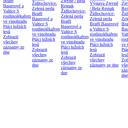
Bratři
Zjevně / Bela
Židlochovice:
Výstava Zjevně
Zje
Bauerové a
Remak
Zelená perla
/ Bela Remak
Re
Valtice
S
Židlochovice:
Bratři
Židlochovice:
Žid
rostlinolékařem
Zelená perla
Bauerové a
Zelená perla
Zel
ve vinohradu
Bratři
Valtice
S
Bratři Bauerové
Bra
Ptáci lužních
Bauerové a
rostlinolékařem
a Valtice
S
Bau
lesů
Valtice
S
ve vinohradu
rostlinolékařem
Val
Zobrazit
rostlinolékařem
Ptáci lužních
ve vinohradu
ros
všechny
ve vinohradu
lesů
Ptáci lužních
ve 
záznamy ze
Ptáci lužních
Zobrazit
lesů
Ptá
dne
lesů
všechny
Zobrazit
les
Zobrazit
záznamy ze
všechny
Zob
všechny
dne
záznamy ze dne
vše
záznamy ze
záz
dne
dne