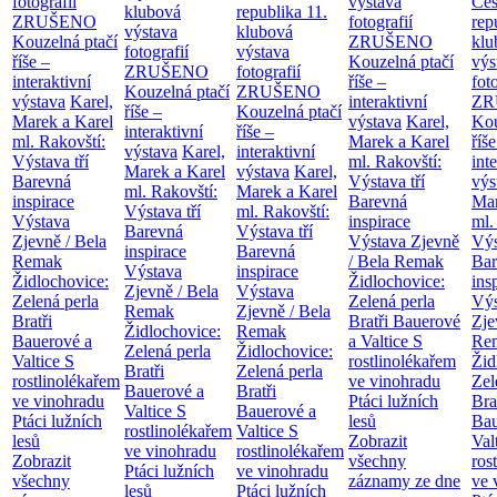
fotografií
výstava
Če
klubová
republika
11.
ZRUŠENO
fotografií
rep
výstava
klubová
Kouzelná ptačí
ZRUŠENO
klu
fotografií
výstava
říše –
Kouzelná ptačí
výs
ZRUŠENO
fotografií
interaktivní
říše –
fot
Kouzelná ptačí
ZRUŠENO
výstava
Karel,
interaktivní
ZR
říše –
Kouzelná ptačí
Marek a Karel
výstava
Karel,
Kou
interaktivní
říše –
ml. Rakovští:
Marek a Karel
říše
výstava
Karel,
interaktivní
Výstava tří
ml. Rakovští:
int
Marek a Karel
výstava
Karel,
Barevná
Výstava tří
výs
ml. Rakovští:
Marek a Karel
inspirace
Barevná
Mar
Výstava tří
ml. Rakovští:
Výstava
inspirace
ml.
Barevná
Výstava tří
Zjevně / Bela
Výstava Zjevně
Výs
inspirace
Barevná
Remak
/ Bela Remak
Bar
Výstava
inspirace
Židlochovice:
Židlochovice:
ins
Zjevně / Bela
Výstava
Zelená perla
Zelená perla
Výs
Remak
Zjevně / Bela
Bratři
Bratři Bauerové
Zje
Židlochovice:
Remak
Bauerové a
a Valtice
S
Re
Zelená perla
Židlochovice:
Valtice
S
rostlinolékařem
Žid
Bratři
Zelená perla
rostlinolékařem
ve vinohradu
Zel
Bauerové a
Bratři
ve vinohradu
Ptáci lužních
Bra
Valtice
S
Bauerové a
Ptáci lužních
lesů
Bau
rostlinolékařem
Valtice
S
lesů
Zobrazit
Val
ve vinohradu
rostlinolékařem
Zobrazit
všechny
ros
Ptáci lužních
ve vinohradu
všechny
záznamy ze dne
ve 
lesů
Ptáci lužních