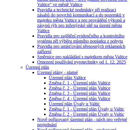
Valtice“ ve městě Valtice
Pravidla a technické podmínky při realizaci
zásahů do povrchů komunikací a do pozemků v
majetku města Valtice a pro provádění výkopů a
zásypů rýh pro inženýrské sítě na území města
Valtice
Pravidla pro zajištění evidenčního a kontrolního
systému při výběru místního poplatku z pobytu
Pravidla pro umísťování přenosných reklamních
zařízení
Směrnice pro nakládání s majetkem města Valtice
Omezení používání pyrotechniky od 1. 12. 2025
Územní plán
Územní plány - platné
Územní plán Valtice
Změna č. 1 - Územní plán Valtice
Změna č. 2 - Územní plán Valtice
Změna č. 3 - Územní plán Valtice
Změna č. 4 - Územní plán Valtice
Územní plán Úvaly u Valtic
Změna č. 1 - Územní plán Úvaly u Valtic
Změna č. 2 - Územní plán Úvaly u Valtic
Nově pořizovaný územní plán - návh pro veřejné
projednání
Nově pořizovaný územní plán - opakované