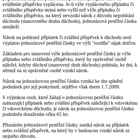
zvláštním příspěvku vyplácena. Je-li výše vypláceného příplatku či
zvláštního příspěvku stejná nebo vyšší než výše příplatku či
zvláštního příspěvku, na který nevznikl nárok z důvodu nepobírání
důchodu (stanoveného druhu důchodu), jednorázová peněžní částka
nenáleží.
Nárok na pobíraný příplatek či zvláštní příspěvek k důchodu není
výplatou jednorázové peněžní částky ve výši "rozdílu" nijak dotčen.
Základem pro stanovení výše jednorázové peněžní částky je výše
příplatku nebo zvláštního příspěvku, který by oprávněné osobě
náležel, kdyby důchod (stanovený druh důchodu) pobírala, ke dni, k
němuž na ni oprávněné osobě vznikl nárok.
Nárok na jednorázovou peněžní částku vzniká ke dni splnění
podmínek pro její poskytnutí, nejdříve však dnem 1.7.2009.
S výjimkou osob, které žádají o jednorázovou peněžní částku
nahrazující příplatek nebo zvláštní příspěvek náležející k vdovskému
či vdoveckému důchodu, je nárok na jednorázovou peněžní částku
podmíněn dosažením věku 65 let.
Přiznáním jednorázové peněžní částky zaniká nárok na příplatek
nebo zvláštní příspěvek, na který by v budoucnu vznikl nárok ze
stejného důvodu.