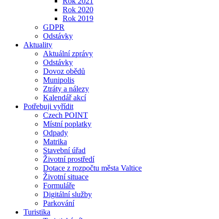
Rok 2021
Rok 2020
Rok 2019
GDPR
Odstávky
Aktuality
Aktuální zprávy
Odstávky
Dovoz obědů
Munipolis
Ztráty a nálezy
Kalendář akcí
Potřebuji vyřídit
Czech POINT
Místní poplatky
Odpady
Matrika
Stavební úřad
Životní prostředí
Dotace z rozpočtu města Valtice
Životní situace
Formuláře
Digitální služby
Parkování
Turistika