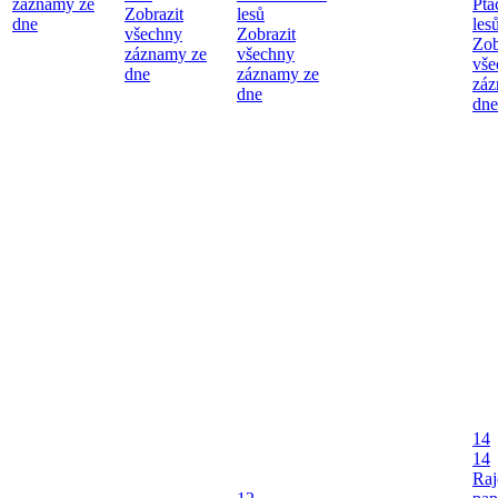
záznamy ze
Ptá
Zobrazit
lesů
dne
les
všechny
Zobrazit
Zob
záznamy ze
všechny
vše
dne
záznamy ze
záz
dne
dne
14
14
Raj