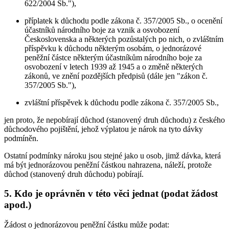
622/2004 Sb."),
příplatek k důchodu podle zákona č. 357/2005 Sb., o ocenění
účastníků národního boje za vznik a osvobození
Československa a některých pozůstalých po nich, o zvláštním
příspěvku k důchodu některým osobám, o jednorázové
peněžní částce některým účastníkům národního boje za
osvobození v letech 1939 až 1945 a o změně některých
zákonů, ve znění pozdějších předpisů (dále jen "zákon č.
357/2005 Sb."),
zvláštní příspěvek k důchodu podle zákona č. 357/2005 Sb.,
jen proto, že nepobírají důchod (stanovený druh důchodu) z českého
důchodového pojištění, jehož výplatou je nárok na tyto dávky
podmíněn.
Ostatní podmínky nároku jsou stejné jako u osob, jimž dávka, která
má být jednorázovou peněžní částkou nahrazena, náleží, protože
důchod (stanovený druh důchodu) pobírají.
5. Kdo je oprávněn v této věci jednat (podat žádost
apod.)
Žádost o jednorázovou peněžní částku může podat: