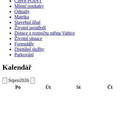
Czech POINT
Místní poplatky
Odpady
Matrika
Stavební úřad
Životní prostředí
Dotace z rozpočtu města Valtice
Životní situace
Formuláře
Digitální služby
Parkování
Kalendář
Srpen
2026
Po
Út
St
Čt