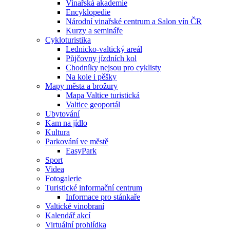
Vinařská akademie
Encyklopedie
Národní vinařské centrum a Salon vín ČR
Kurzy a semináře
Cykloturistika
Lednicko-valtický areál
Půjčovny jízdních kol
Chodníky nejsou pro cyklisty
Na kole i pěšky
Mapy města a brožury
Mapa Valtice turistická
Valtice geoportál
Ubytování
Kam na jídlo
Kultura
Parkování ve městě
EasyPark
Sport
Videa
Fotogalerie
Turistické informační centrum
Informace pro stánkaře
Valtické vinobraní
Kalendář akcí
Virtuální prohlídka