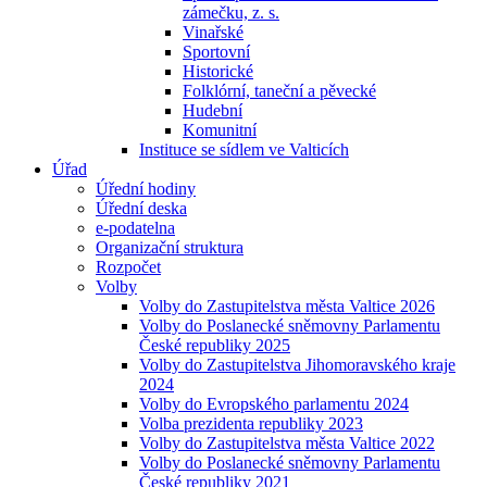
zámečku, z. s.
Vinařské
Sportovní
Historické
Folklórní, taneční a pěvecké
Hudební
Komunitní
Instituce se sídlem ve Valticích
Úřad
Úřední hodiny
Úřední deska
e-podatelna
Organizační struktura
Rozpočet
Volby
Volby do Zastupitelstva města Valtice 2026
Volby do Poslanecké sněmovny Parlamentu
České republiky 2025
Volby do Zastupitelstva Jihomoravského kraje
2024
Volby do Evropského parlamentu 2024
Volba prezidenta republiky 2023
Volby do Zastupitelstva města Valtice 2022
Volby do Poslanecké sněmovny Parlamentu
České republiky 2021