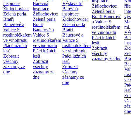
inspirace
Kou
inspirace
Barevná
Výstava tří
Židlochovice:
říše
Židlochovice:
inspirace
Barevná
Zelená perla
int
Zelená perla
Židlochovice:
inspirace
Bratři Bauerové
výs
Bratři
Zelená perla
Židlochovice:
a Valtice
S
Mar
Bauerové a
Bratři
Zelená perla
rostlinolékařem
ml.
Valtice
S
Bauerové a
Bratři
ve vinohradu
Výs
rostlinolékařem
Valtice
S
Bauerové a
Ptáci lužních
Bar
ve vinohradu
rostlinolékařem
Valtice
S
lesů
ins
Ptáci lužních
ve vinohradu
rostlinolékařem
Zobrazit
Žid
lesů
Ptáci lužních
ve vinohradu
všechny
Zel
Zobrazit
lesů
Ptáci lužních
záznamy ze dne
Bra
všechny
Zobrazit
lesů
Bau
záznamy ze
všechny
Zobrazit
Val
dne
záznamy ze
všechny
ros
dne
záznamy ze
ve 
dne
Ptá
les
Zob
vše
záz
dne