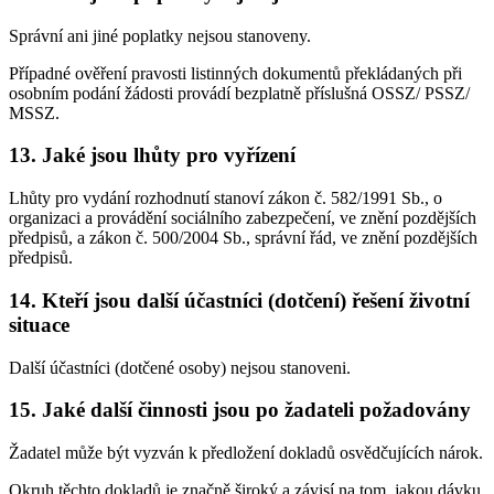
Správní ani jiné poplatky nejsou stanoveny.
Případné ověření pravosti listinných dokumentů překládaných při
osobním podání žádosti provádí bezplatně příslušná OSSZ/ PSSZ/
MSSZ.
13. Jaké jsou lhůty pro vyřízení
Lhůty pro vydání rozhodnutí stanoví zákon č. 582/1991 Sb., o
organizaci a provádění sociálního zabezpečení, ve znění pozdějších
předpisů, a zákon č. 500/2004 Sb., správní řád, ve znění pozdějších
předpisů.
14. Kteří jsou další účastníci (dotčení) řešení životní
situace
Další účastníci (dotčené osoby) nejsou stanoveni.
15. Jaké další činnosti jsou po žadateli požadovány
Žadatel může být vyzván k předložení dokladů osvědčujících nárok.
Okruh těchto dokladů je značně široký a závisí na tom, jakou dávku