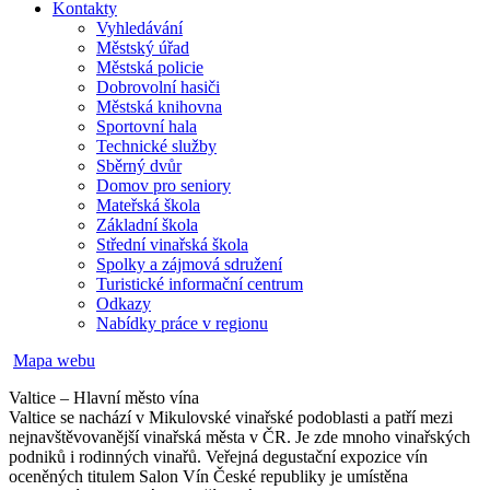
Kontakty
Vyhledávání
Městský úřad
Městská policie
Dobrovolní hasiči
Městská knihovna
Sportovní hala
Technické služby
Sběrný dvůr
Domov pro seniory
Mateřská škola
Základní škola
Střední vinařská škola
Spolky a zájmová sdružení
Turistické informační centrum
Odkazy
Nabídky práce v regionu
Mapa webu
Valtice – Hlavní město vína
Valtice se nachází v Mikulovské vinařské podoblasti a patří mezi
nejnavštěvovanější vinařská města v ČR. Je zde mnoho vinařských
podniků i rodinných vinařů. Veřejná degustační expozice vín
oceněných titulem Salon Vín České republiky je umístěna