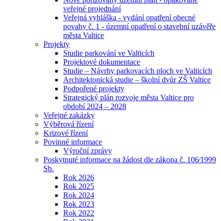
veřejné projednání
Veřejná vyhláška - vydání opatření obecné
povahy č. 1 - územní opatření o stavební uzávěře
města Valtice
Projekty
Studie parkování ve Valticích
Projektové dokumentace
Studie – Návrhy parkovacích ploch ve Valticích
Architektonická studie – školní dvůr ZŠ Valtice
Podpořené projekty
Strategický plán rozvoje města Valtice pro
období 2024 – 2028
Veřejné zakázky
Výběrová řízení
Krizové řízení
Povinné informace
Výroční zprávy
Poskytnuté informace na žádost dle zákona č. 106⁄1999
Sb.
Rok 2026
Rok 2025
Rok 2024
Rok 2023
Rok 2022