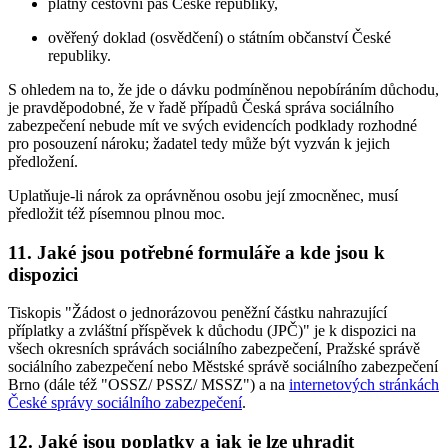
platný cestovní pas České republiky,
ověřený doklad (osvědčení) o státním občanství České
republiky.
S ohledem na to, že jde o dávku podmíněnou nepobíráním důchodu,
je pravděpodobné, že v řadě případů Česká správa sociálního
zabezpečení nebude mít ve svých evidencích podklady rozhodné
pro posouzení nároku; žadatel tedy může být vyzván k jejich
předložení.
Uplatňuje-li nárok za oprávněnou osobu její zmocněnec, musí
předložit též písemnou plnou moc.
11. Jaké jsou potřebné formuláře a kde jsou k
dispozici
Tiskopis "Žádost o jednorázovou peněžní částku nahrazující
příplatky a zvláštní příspěvek k důchodu (JPČ)" je k dispozici na
všech okresních správách sociálního zabezpečení, Pražské správě
sociálního zabezpečení nebo Městské správě sociálního zabezpečení
Brno (dále též "OSSZ/ PSSZ/ MSSZ") a na
internetových stránkách
České správy sociálního zabezpečení
.
12. Jaké jsou poplatky a jak je lze uhradit