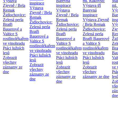
Výstava
Barevná
ml. Rakovští:
Mar
inspirace
Zjevně / Bela
inspirace
Výstava tří
ml.
Výstava
Remak
Výstava
Barevná
Výs
Zjevně / Bela
Židlochovice:
Zjevně / Bela
inspirace
Bar
Remak
Zelená perla
Remak
Výstava Zjevně
ins
Židlochovice:
Bratři
Židlochovice:
/ Bela Remak
Výs
Zelená perla
Bauerové a
Zelená perla
Židlochovice:
Zje
Bratři
Valtice
S
Bratři
Zelená perla
Re
Bauerové a
rostlinolékařem
Bauerové a
Bratři Bauerové
Žid
Valtice
S
ve vinohradu
Valtice
S
a Valtice
S
Zel
rostlinolékařem
Ptáci lužních
rostlinolékařem
rostlinolékařem
Bra
ve vinohradu
lesů
ve vinohradu
ve vinohradu
Bau
Ptáci lužních
Zobrazit
Ptáci lužních
Ptáci lužních
Val
lesů
všechny
lesů
lesů
ros
Zobrazit
záznamy ze
Zobrazit
Zobrazit
ve 
všechny
dne
všechny
všechny
Ptá
záznamy ze
záznamy ze
záznamy ze dne
les
dne
dne
Zob
vše
záz
dne