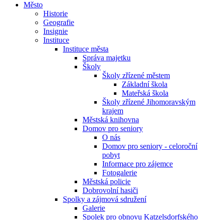
Město
Historie
Geografie
Insignie
Instituce
Instituce města
Správa majetku
Školy
Školy zřízené městem
Základní škola
Mateřská škola
Školy zřízené Jihomoravským
krajem
Městská knihovna
Domov pro seniory
O nás
Domov pro seniory - celoroční
pobyt
Informace pro zájemce
Fotogalerie
Městská policie
Dobrovolní hasiči
Spolky a zájmová sdružení
Galerie
Spolek pro obnovu Katzelsdorfského