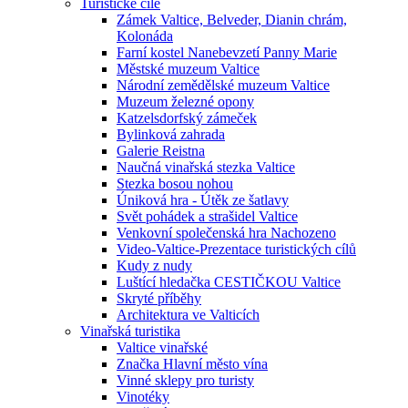
Turistické cíle
Zámek Valtice, Belveder, Dianin chrám,
Kolonáda
Farní kostel Nanebevzetí Panny Marie
Městské muzeum Valtice
Národní zemědělské muzeum Valtice
Muzeum železné opony
Katzelsdorfský zámeček
Bylinková zahrada
Galerie Reistna
Naučná vinařská stezka Valtice
Stezka bosou nohou
Úniková hra - Útěk ze šatlavy
Svět pohádek a strašidel Valtice
Venkovní společenská hra Nachozeno
Video-Valtice-Prezentace turistických cílů
Kudy z nudy
Luštící hledačka CESTIČKOU Valtice
Skryté příběhy
Architektura ve Valticích
Vinařská turistika
Valtice vinařské
Značka Hlavní město vína
Vinné sklepy pro turisty
Vinotéky