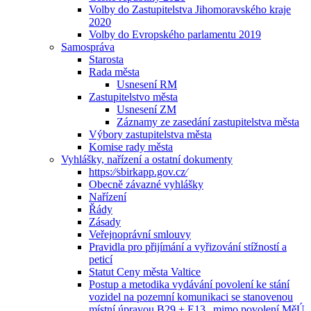
Volby do Zastupitelstva Jihomoravského kraje
2020
Volby do Evropského parlamentu 2019
Samospráva
Starosta
Rada města
Usnesení RM
Zastupitelstvo města
Usnesení ZM
Záznamy ze zasedání zastupitelstva města
Výbory zastupitelstva města
Komise rady města
Vyhlášky, nařízení a ostatní dokumenty
https:⁄⁄sbirkapp.gov.cz⁄
Obecně závazné vyhlášky
Nařízení
Řády
Zásady
Veřejnoprávní smlouvy
Pravidla pro přijímání a vyřizování stížností a
peticí
Statut Ceny města Valtice
Postup a metodika vydávání povolení ke stání
vozidel na pozemní komunikaci se stanovenou
místní úpravou B29 + E13 „mimo povolení MěÚ