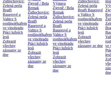
Židlochovice:
Židlochovice:
ins
Zjevně / Bela
Výstava
Zelená perla
Zelená perla
Výs
Remak
Zjevně / Bela
Bratři
Bratři Bauerové
Zje
Židlochovice:
Remak
Bauerové a
a Valtice
S
Re
Zelená perla
Židlochovice:
Valtice
S
rostlinolékařem
Žid
Bratři
Zelená perla
rostlinolékařem
ve vinohradu
Zel
Bauerové a
Bratři
ve vinohradu
Ptáci lužních
Bra
Valtice
S
Bauerové a
Ptáci lužních
lesů
Bau
rostlinolékařem
Valtice
S
lesů
Zobrazit
Val
ve vinohradu
rostlinolékařem
Zobrazit
všechny
ros
Ptáci lužních
ve vinohradu
všechny
záznamy ze dne
ve 
lesů
Ptáci lužních
záznamy ze
Ptá
Zobrazit
lesů
dne
les
všechny
Zobrazit
Zob
záznamy ze
všechny
vše
dne
záznamy ze
záz
dne
dne