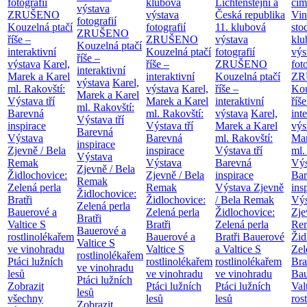
fotografií
klubová
Lichtenštejni a
cim
výstava
ZRUŠENO
výstava
Česká republika
Vin
fotografií
Kouzelná ptačí
fotografií
11. klubová
sto
ZRUŠENO
říše –
ZRUŠENO
výstava
klu
Kouzelná ptačí
interaktivní
Kouzelná ptačí
fotografií
výs
říše –
výstava
Karel,
říše –
ZRUŠENO
fot
interaktivní
Marek a Karel
interaktivní
Kouzelná ptačí
ZR
výstava
Karel,
ml. Rakovští:
výstava
Karel,
říše –
Kou
Marek a Karel
Výstava tří
Marek a Karel
interaktivní
říše
ml. Rakovští:
Barevná
ml. Rakovští:
výstava
Karel,
int
Výstava tří
inspirace
Výstava tří
Marek a Karel
výs
Barevná
Výstava
Barevná
ml. Rakovští:
Mar
inspirace
Zjevně / Bela
inspirace
Výstava tří
ml.
Výstava
Remak
Výstava
Barevná
Výs
Zjevně / Bela
Židlochovice:
Zjevně / Bela
inspirace
Bar
Remak
Zelená perla
Remak
Výstava Zjevně
ins
Židlochovice:
Bratři
Židlochovice:
/ Bela Remak
Výs
Zelená perla
Bauerové a
Zelená perla
Židlochovice:
Zje
Bratři
Valtice
S
Bratři
Zelená perla
Re
Bauerové a
rostlinolékařem
Bauerové a
Bratři Bauerové
Žid
Valtice
S
ve vinohradu
Valtice
S
a Valtice
S
Zel
rostlinolékařem
Ptáci lužních
rostlinolékařem
rostlinolékařem
Bra
ve vinohradu
lesů
ve vinohradu
ve vinohradu
Bau
Ptáci lužních
Zobrazit
Ptáci lužních
Ptáci lužních
Val
lesů
všechny
lesů
lesů
ros
Zobrazit