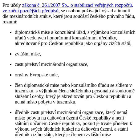
Pro účely
zákona č. 261/2007 Sb., o stabilizaci veřejných rozpočtů,
ve znění pozdějších předpisů
, se osobou požívající výsad a imunit
dle mezinárodních smluv, které jsou součástí českého právního řádu,
rozumí:
diplomatická mise a konzulární úřad, s výjimkou konzulárních
úřadů vedených honorárními konzulárními úředníky,
akreditované pro Českou republiku jako orgány cizích států,
zvláštní mise,
zastupitelství mezinárodní organizace,
orgány Evropské unie,
člen diplomatické mise nebo konzulárního úřadu se sídlem v
tuzemsku, s výjimkou člena služebního personálu a soukromé
služební osoby, který je akreditován pro Českou republiku a
nemá místo pobytu v tuzemsku,
úředník zastupitelství mezinárodní organizace, který nemá
místo pobytu na daňovém území České republiky a není
státním občanem České republiky, pokud je trvale přidělen k
výkonu svých úředních funkcí na daňovém území, a státní
úředník cizího státu, který je členem zvláštní mise