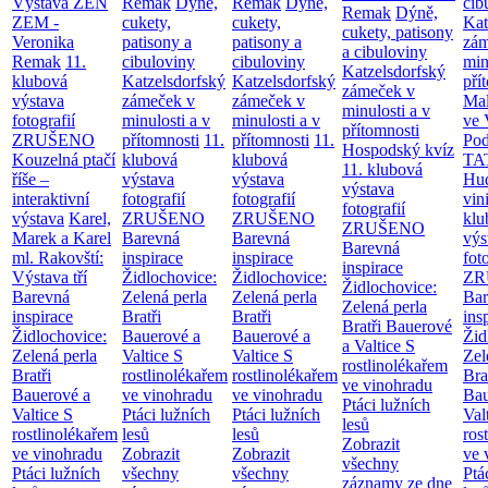
Výstava ZEN
Remak
Dýně,
Remak
Dýně,
cib
Remak
Dýně,
ZEM -
cukety,
cukety,
Kat
cukety, patisony
Veronika
patisony a
patisony a
zám
a cibuloviny
Remak
11.
cibuloviny
cibuloviny
min
Katzelsdorfský
klubová
Katzelsdorfský
Katzelsdorfský
pří
zámeček v
výstava
zámeček v
zámeček v
Mal
minulosti a v
fotografií
minulosti a v
minulosti a v
ve 
přítomnosti
ZRUŠENO
přítomnosti
11.
přítomnosti
11.
Po
Hospodský kvíz
Kouzelná ptačí
klubová
klubová
TA
11. klubová
říše –
výstava
výstava
Hu
výstava
interaktivní
fotografií
fotografií
vin
fotografií
výstava
Karel,
ZRUŠENO
ZRUŠENO
klu
ZRUŠENO
Marek a Karel
Barevná
Barevná
výs
Barevná
ml. Rakovští:
inspirace
inspirace
fot
inspirace
Výstava tří
Židlochovice:
Židlochovice:
ZR
Židlochovice:
Barevná
Zelená perla
Zelená perla
Bar
Zelená perla
inspirace
Bratři
Bratři
ins
Bratři Bauerové
Židlochovice:
Bauerové a
Bauerové a
Žid
a Valtice
S
Zelená perla
Valtice
S
Valtice
S
Zel
rostlinolékařem
Bratři
rostlinolékařem
rostlinolékařem
Bra
ve vinohradu
Bauerové a
ve vinohradu
ve vinohradu
Bau
Ptáci lužních
Valtice
S
Ptáci lužních
Ptáci lužních
Val
lesů
rostlinolékařem
lesů
lesů
ros
Zobrazit
ve vinohradu
Zobrazit
Zobrazit
ve 
všechny
Ptáci lužních
všechny
všechny
Ptá
záznamy ze dne