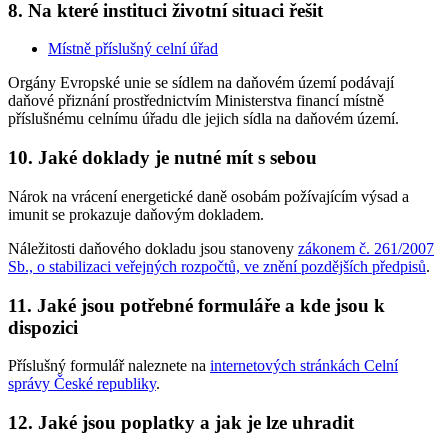
8. Na které instituci životní situaci řešit
Místně příslušný celní úřad
Orgány Evropské unie se sídlem na daňovém území podávají
daňové přiznání prostřednictvím Ministerstva financí místně
příslušnému celnímu úřadu dle jejich sídla na daňovém území.
10. Jaké doklady je nutné mít s sebou
Nárok na vrácení energetické daně osobám požívajícím výsad a
imunit se prokazuje daňovým dokladem.
Náležitosti daňového dokladu jsou stanoveny
zákonem č. 261/2007
Sb., o stabilizaci veřejných rozpočtů, ve znění pozdějších předpisů
.
11. Jaké jsou potřebné formuláře a kde jsou k
dispozici
Příslušný formulář naleznete na
internetových stránkách Celní
správy České republiky
.
12. Jaké jsou poplatky a jak je lze uhradit