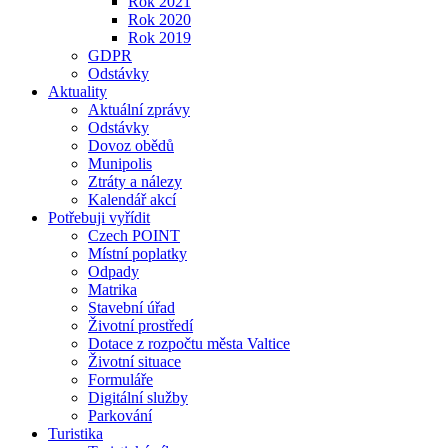
Rok 2021
Rok 2020
Rok 2019
GDPR
Odstávky
Aktuality
Aktuální zprávy
Odstávky
Dovoz obědů
Munipolis
Ztráty a nálezy
Kalendář akcí
Potřebuji vyřídit
Czech POINT
Místní poplatky
Odpady
Matrika
Stavební úřad
Životní prostředí
Dotace z rozpočtu města Valtice
Životní situace
Formuláře
Digitální služby
Parkování
Turistika