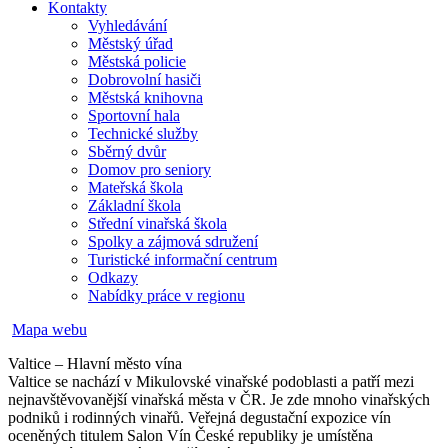
Kontakty
Vyhledávání
Městský úřad
Městská policie
Dobrovolní hasiči
Městská knihovna
Sportovní hala
Technické služby
Sběrný dvůr
Domov pro seniory
Mateřská škola
Základní škola
Střední vinařská škola
Spolky a zájmová sdružení
Turistické informační centrum
Odkazy
Nabídky práce v regionu
Mapa webu
Valtice – Hlavní město vína
Valtice se nachází v Mikulovské vinařské podoblasti a patří mezi
nejnavštěvovanější vinařská města v ČR. Je zde mnoho vinařských
podniků i rodinných vinařů. Veřejná degustační expozice vín
oceněných titulem Salon Vín České republiky je umístěna