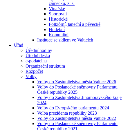
zámečku, z. s.
Vinařské
Sportovní
Historické
Folklórní, taneční a pěvecké
Hudební
Komunitní
Instituce se sídlem ve Valticích
Úřad
Úřední hodiny
Úřední deska
e-podatelna
Organizační struktura
Rozpočet
Volby
Volby do Zastupitelstva města Valtice 2026
Volby do Poslanecké sněmovny Parlamentu
České republiky 2025
Volby do Zastupitelstva Jihomoravského kraje
2024
Volby do Evropského parlamentu 2024
Volba prezidenta republiky 2023
Volby do Zastupitelstva města Valtice 2022
Volby do Poslanecké sněmovny Parlamentu
České republiky 2021