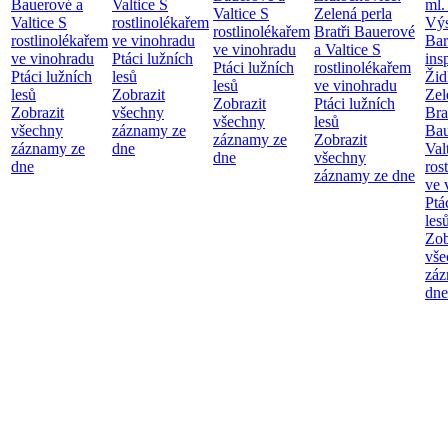
Bauerové a
Valtice
S
ml.
Valtice
S
Zelená perla
Valtice
S
rostlinolékařem
Výs
rostlinolékařem
Bratři Bauerové
rostlinolékařem
ve vinohradu
Bar
ve vinohradu
a Valtice
S
ve vinohradu
Ptáci lužních
ins
Ptáci lužních
rostlinolékařem
Ptáci lužních
lesů
Žid
lesů
ve vinohradu
lesů
Zobrazit
Zel
Zobrazit
Ptáci lužních
Zobrazit
všechny
Bra
všechny
lesů
všechny
záznamy ze
Bau
záznamy ze
Zobrazit
záznamy ze
dne
Val
dne
všechny
dne
ros
záznamy ze dne
ve 
Ptá
les
Zob
vše
záz
dne