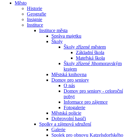
Město
Historie
Geografie
Insignie
Instituce
Instituce města
Správa majetku
Školy
Školy zřízené městem
Základní škola
Mateřská škola
Školy zřízené Jihomoravským
krajem
Městská knihovna
Domov pro seniory
O nás
Domov pro seniory - celoroční
pobyt
Informace pro zájemce
Fotogalerie
Městská policie
Dobrovolní hasiči
Spolky a zájmová sdružení
Galerie
Spolek pro obnovu Katzelsdorfského