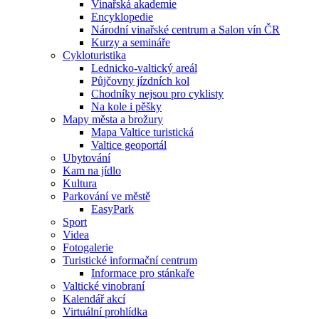
Vinařská akademie
Encyklopedie
Národní vinařské centrum a Salon vín ČR
Kurzy a semináře
Cykloturistika
Lednicko-valtický areál
Půjčovny jízdních kol
Chodníky nejsou pro cyklisty
Na kole i pěšky
Mapy města a brožury
Mapa Valtice turistická
Valtice geoportál
Ubytování
Kam na jídlo
Kultura
Parkování ve městě
EasyPark
Sport
Videa
Fotogalerie
Turistické informační centrum
Informace pro stánkaře
Valtické vinobraní
Kalendář akcí
Virtuální prohlídka