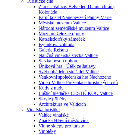
Turistické cíle
Zámek Valtice, Belveder, Dianin chrám,
Kolonáda
Farní kostel Nanebevzetí Panny Marie
Městské muzeum Valtice
Národní zemědělské muzeum Valtice
Muzeum železné opony
Katzelsdorfský zámeček
Bylinková zahrada
Galerie Reistna
Naučná vinařská stezka Valtice
Stezka bosou nohou
Úniková hra - Útěk ze šatlavy
Svět pohádek a strašidel Valtice
Venkovní společenská hra Nachozeno
Video-Valtice-Prezentace turistických cílů
Kudy z nudy
Luštící hledačka CESTIČKOU Valtice
Skryté příběhy
Architektura ve Valticích
Vinařská turistika
Valtice vinařské
Značka Hlavní město vína
Vinné sklepy pro turisty
Vinotéky