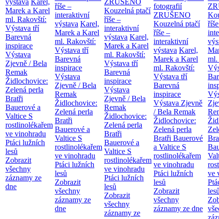
výstava
Karel,
ZRUŠENO
říše –
fotografií
ZR
Marek a Karel
Kouzelná ptačí
interaktivní
ZRUŠENO
Kou
ml. Rakovští:
říše –
výstava
Karel,
Kouzelná ptačí
říše
Výstava tří
interaktivní
Marek a Karel
říše –
int
Barevná
výstava
Karel,
ml. Rakovští:
interaktivní
výs
inspirace
Marek a Karel
Výstava tří
výstava
Karel,
Mar
Výstava
ml. Rakovští:
Barevná
Marek a Karel
ml.
Zjevně / Bela
Výstava tří
inspirace
ml. Rakovští:
Výs
Remak
Barevná
Výstava
Výstava tří
Bar
Židlochovice:
inspirace
Zjevně / Bela
Barevná
ins
Zelená perla
Výstava
Remak
inspirace
Výs
Bratři
Zjevně / Bela
Židlochovice:
Výstava Zjevně
Zje
Bauerové a
Remak
Zelená perla
/ Bela Remak
Re
Valtice
S
Židlochovice:
Bratři
Židlochovice:
Žid
rostlinolékařem
Zelená perla
Bauerové a
Zelená perla
Zel
ve vinohradu
Bratři
Valtice
S
Bratři Bauerové
Bra
Ptáci lužních
Bauerové a
rostlinolékařem
a Valtice
S
Bau
lesů
Valtice
S
ve vinohradu
rostlinolékařem
Val
Zobrazit
rostlinolékařem
Ptáci lužních
ve vinohradu
ros
všechny
ve vinohradu
lesů
Ptáci lužních
ve 
záznamy ze
Ptáci lužních
Zobrazit
lesů
Ptá
dne
lesů
všechny
Zobrazit
les
Zobrazit
záznamy ze
všechny
Zob
všechny
dne
záznamy ze dne
vše
záznamy ze
záz