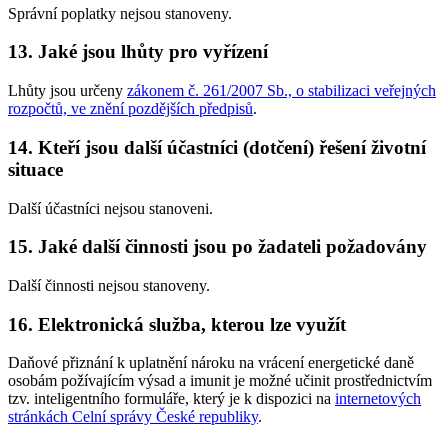
Správní poplatky nejsou stanoveny.
13. Jaké jsou lhůty pro vyřízení
Lhůty jsou určeny
zákonem č. 261/2007 Sb., o stabilizaci veřejných
rozpočtů, ve znění pozdějších předpisů
.
14. Kteří jsou další účastníci (dotčení) řešení životní
situace
Další účastníci nejsou stanoveni.
15. Jaké další činnosti jsou po žadateli požadovány
Další činnosti nejsou stanoveny.
16. Elektronická služba, kterou lze využít
Daňové přiznání k uplatnění nároku na vrácení energetické daně
osobám požívajícím výsad a imunit
je možné učinit prostřednictvím
tzv. inteligentního formuláře, který je k dispozici na
internetových
stránkách Celní správy České republiky
.