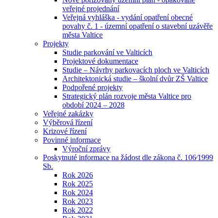
veřejné projednání
Veřejná vyhláška - vydání opatření obecné
povahy č. 1 - územní opatření o stavební uzávěře
města Valtice
Projekty
Studie parkování ve Valticích
Projektové dokumentace
Studie – Návrhy parkovacích ploch ve Valticích
Architektonická studie – školní dvůr ZŠ Valtice
Podpořené projekty
Strategický plán rozvoje města Valtice pro
období 2024 – 2028
Veřejné zakázky
Výběrová řízení
Krizové řízení
Povinné informace
Výroční zprávy
Poskytnuté informace na žádost dle zákona č. 106⁄1999
Sb.
Rok 2026
Rok 2025
Rok 2024
Rok 2023
Rok 2022