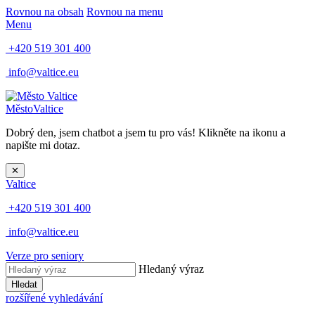
Rovnou na obsah
Rovnou na menu
Menu
+420 519 301 400
info@valtice.eu
Město
Valtice
Dobrý den, jsem chatbot a jsem tu pro vás! Klikněte na ikonu a
napište mi dotaz.
✕
Valtice
+420 519 301 400
info@valtice.eu
Verze pro seniory
Hledaný výraz
Hledat
rozšířené vyhledávání