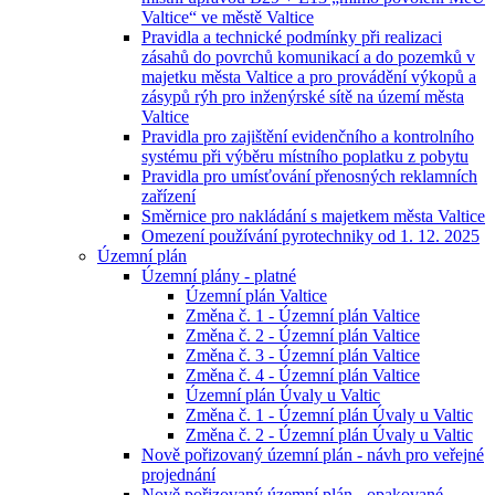
Valtice“ ve městě Valtice
Pravidla a technické podmínky při realizaci
zásahů do povrchů komunikací a do pozemků v
majetku města Valtice a pro provádění výkopů a
zásypů rýh pro inženýrské sítě na území města
Valtice
Pravidla pro zajištění evidenčního a kontrolního
systému při výběru místního poplatku z pobytu
Pravidla pro umísťování přenosných reklamních
zařízení
Směrnice pro nakládání s majetkem města Valtice
Omezení používání pyrotechniky od 1. 12. 2025
Územní plán
Územní plány - platné
Územní plán Valtice
Změna č. 1 - Územní plán Valtice
Změna č. 2 - Územní plán Valtice
Změna č. 3 - Územní plán Valtice
Změna č. 4 - Územní plán Valtice
Územní plán Úvaly u Valtic
Změna č. 1 - Územní plán Úvaly u Valtic
Změna č. 2 - Územní plán Úvaly u Valtic
Nově pořizovaný územní plán - návh pro veřejné
projednání
Nově pořizovaný územní plán - opakované