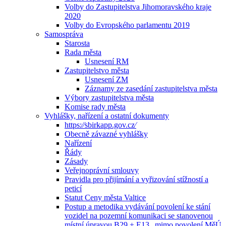
Volby do Zastupitelstva Jihomoravského kraje
2020
Volby do Evropského parlamentu 2019
Samospráva
Starosta
Rada města
Usnesení RM
Zastupitelstvo města
Usnesení ZM
Záznamy ze zasedání zastupitelstva města
Výbory zastupitelstva města
Komise rady města
Vyhlášky, nařízení a ostatní dokumenty
https:⁄⁄sbirkapp.gov.cz⁄
Obecně závazné vyhlášky
Nařízení
Řády
Zásady
Veřejnoprávní smlouvy
Pravidla pro přijímání a vyřizování stížností a
peticí
Statut Ceny města Valtice
Postup a metodika vydávání povolení ke stání
vozidel na pozemní komunikaci se stanovenou
místní úpravou B29 + E13 „mimo povolení MěÚ