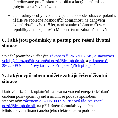
akreditované pro Českou republiku a který nemá místo
pobytu na daňovém území,
člen rodiny osoby uvedené v páté nebo šesté odrážce, pokud s
ní žije ve společně hospodařící domácnosti na daňovém
území, dosáhl věku 15 let, není státním občanem České
republiky a je registrován Ministerstvem zahraničních věcí.
6. Jaké jsou podmínky a postup pro řešení životní
situace
Splnění podmínek určených
zákonem č. 261/2007 Sb., o stabilizaci
veřejných rozpočtů, ve znění pozdějších předpisů
, a
zákonem č.
280/2009 Sb., daňový řád, ve znění pozdějších předpisů
.
7. Jakým způsobem můžete zahájit řešení životní
situace
Daňové přiznání k uplatnění nároku na vrácení energetické daně
osobám požívajícím výsad a imunit se podává způsobem
stanoveným
zákonem č. 280/2009 Sb., daňový řád, ve znění
pozdějších předpisů
, na příslušném formuláři vydaném
Ministerstvem financí anebo jeho elektronickou podobou.