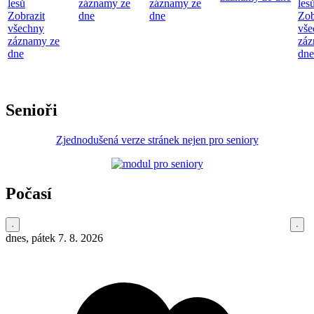
lesů
záznamy ze
záznamy ze
les
Zobrazit
dne
dne
Zob
všechny
vše
záznamy ze
záz
dne
dne
Senioři
Zjednodušená verze stránek nejen pro seniory
Počasí
dnes, pátek 7. 8. 2026