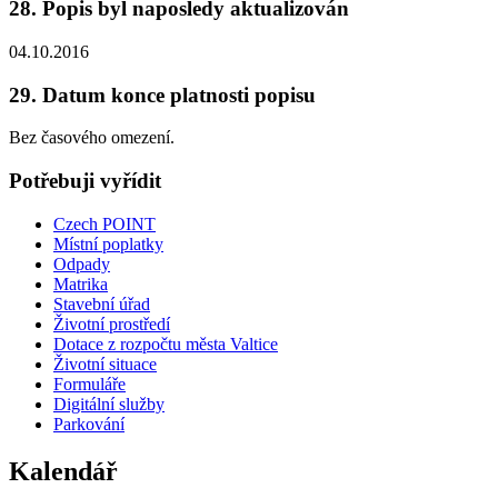
28. Popis byl naposledy aktualizován
04.10.2016
29. Datum konce platnosti popisu
Bez časového omezení.
Potřebuji vyřídit
Czech POINT
Místní poplatky
Odpady
Matrika
Stavební úřad
Životní prostředí
Dotace z rozpočtu města Valtice
Životní situace
Formuláře
Digitální služby
Parkování
Kalendář