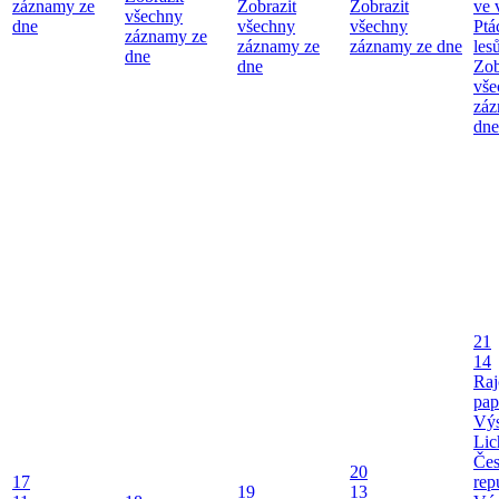
záznamy ze
Zobrazit
Zobrazit
ve 
všechny
dne
všechny
všechny
Ptá
záznamy ze
záznamy ze
záznamy ze dne
les
dne
dne
Zob
vše
záz
dne
21
14
Raj
pap
Výs
Lic
Če
20
17
rep
19
13