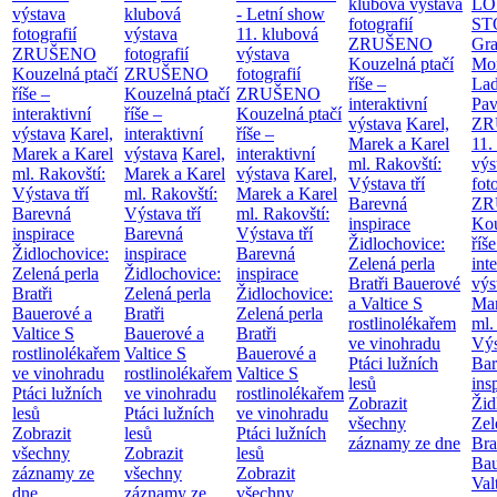
klubová výstava
LO
výstava
klubová
- Letní show
fotografií
ST
fotografií
výstava
11. klubová
ZRUŠENO
Gr
ZRUŠENO
fotografií
výstava
Kouzelná ptačí
Mor
Kouzelná ptačí
ZRUŠENO
fotografií
říše –
Lad
říše –
Kouzelná ptačí
ZRUŠENO
interaktivní
Pav
interaktivní
říše –
Kouzelná ptačí
výstava
Karel,
ZR
výstava
Karel,
interaktivní
říše –
Marek a Karel
11.
Marek a Karel
výstava
Karel,
interaktivní
ml. Rakovští:
výs
ml. Rakovští:
Marek a Karel
výstava
Karel,
Výstava tří
fot
Výstava tří
ml. Rakovští:
Marek a Karel
Barevná
ZR
Barevná
Výstava tří
ml. Rakovští:
inspirace
Kou
inspirace
Barevná
Výstava tří
Židlochovice:
říše
Židlochovice:
inspirace
Barevná
Zelená perla
int
Zelená perla
Židlochovice:
inspirace
Bratři Bauerové
výs
Bratři
Zelená perla
Židlochovice:
a Valtice
S
Mar
Bauerové a
Bratři
Zelená perla
rostlinolékařem
ml.
Valtice
S
Bauerové a
Bratři
ve vinohradu
Výs
rostlinolékařem
Valtice
S
Bauerové a
Ptáci lužních
Bar
ve vinohradu
rostlinolékařem
Valtice
S
lesů
ins
Ptáci lužních
ve vinohradu
rostlinolékařem
Zobrazit
Žid
lesů
Ptáci lužních
ve vinohradu
všechny
Zel
Zobrazit
lesů
Ptáci lužních
záznamy ze dne
Bra
všechny
Zobrazit
lesů
Bau
záznamy ze
všechny
Zobrazit
Val
dne
záznamy ze
všechny