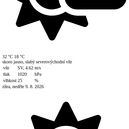
32 °C
18 °C
skoro jasno, slabý severovýchodní vítr
vítr
SV, 4.62
m/s
tlak
1020
hPa
vlhkost
25
%
zítra, neděle 9. 8. 2026