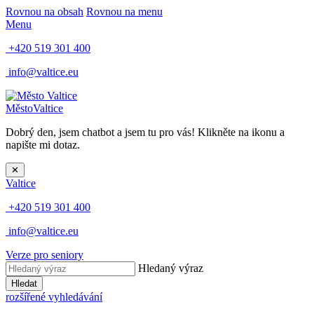
Rovnou na obsah
Rovnou na menu
Menu
+420 519 301 400
info@valtice.eu
Město
Valtice
Dobrý den, jsem chatbot a jsem tu pro vás! Klikněte na ikonu a
napište mi dotaz.
✕
Valtice
+420 519 301 400
info@valtice.eu
Verze pro seniory
Hledaný výraz
Hledat
rozšířené vyhledávání