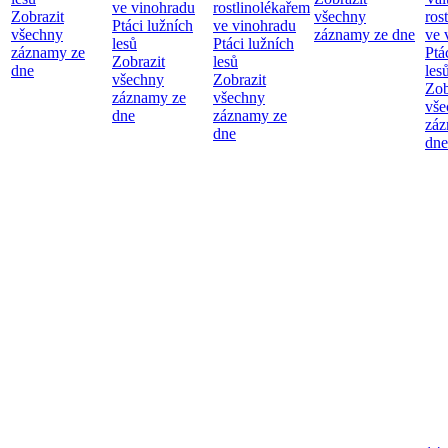
ve vinohradu
rostlinolékařem
Zobrazit
všechny
ros
Ptáci lužních
ve vinohradu
všechny
záznamy ze dne
ve 
lesů
Ptáci lužních
záznamy ze
Ptá
Zobrazit
lesů
dne
les
všechny
Zobrazit
Zob
záznamy ze
všechny
vše
dne
záznamy ze
záz
dne
dne