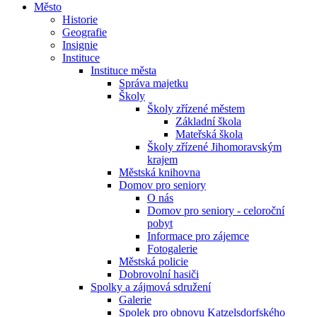
Město
Historie
Geografie
Insignie
Instituce
Instituce města
Správa majetku
Školy
Školy zřízené městem
Základní škola
Mateřská škola
Školy zřízené Jihomoravským
krajem
Městská knihovna
Domov pro seniory
O nás
Domov pro seniory - celoroční
pobyt
Informace pro zájemce
Fotogalerie
Městská policie
Dobrovolní hasiči
Spolky a zájmová sdružení
Galerie
Spolek pro obnovu Katzelsdorfského