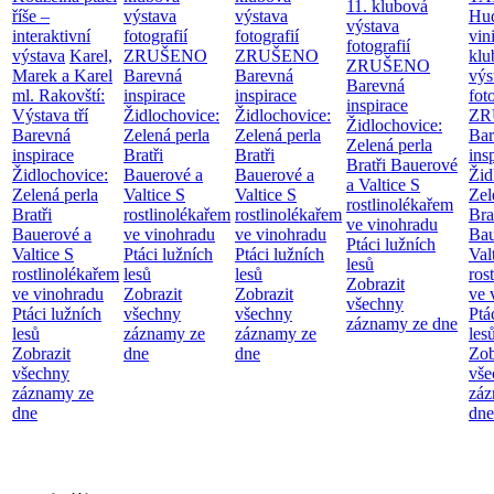
11. klubová
říše –
výstava
výstava
Hu
výstava
interaktivní
fotografií
fotografií
vin
fotografií
výstava
Karel,
ZRUŠENO
ZRUŠENO
klu
ZRUŠENO
Marek a Karel
Barevná
Barevná
výs
Barevná
ml. Rakovští:
inspirace
inspirace
fot
inspirace
Výstava tří
Židlochovice:
Židlochovice:
ZR
Židlochovice:
Barevná
Zelená perla
Zelená perla
Bar
Zelená perla
inspirace
Bratři
Bratři
ins
Bratři Bauerové
Židlochovice:
Bauerové a
Bauerové a
Žid
a Valtice
S
Zelená perla
Valtice
S
Valtice
S
Zel
rostlinolékařem
Bratři
rostlinolékařem
rostlinolékařem
Bra
ve vinohradu
Bauerové a
ve vinohradu
ve vinohradu
Bau
Ptáci lužních
Valtice
S
Ptáci lužních
Ptáci lužních
Val
lesů
rostlinolékařem
lesů
lesů
ros
Zobrazit
ve vinohradu
Zobrazit
Zobrazit
ve 
všechny
Ptáci lužních
všechny
všechny
Ptá
záznamy ze dne
lesů
záznamy ze
záznamy ze
les
Zobrazit
dne
dne
Zob
všechny
vše
záznamy ze
záz
dne
dne