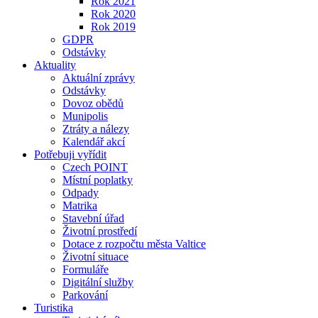
Rok 2021
Rok 2020
Rok 2019
GDPR
Odstávky
Aktuality
Aktuální zprávy
Odstávky
Dovoz obědů
Munipolis
Ztráty a nálezy
Kalendář akcí
Potřebuji vyřídit
Czech POINT
Místní poplatky
Odpady
Matrika
Stavební úřad
Životní prostředí
Dotace z rozpočtu města Valtice
Životní situace
Formuláře
Digitální služby
Parkování
Turistika