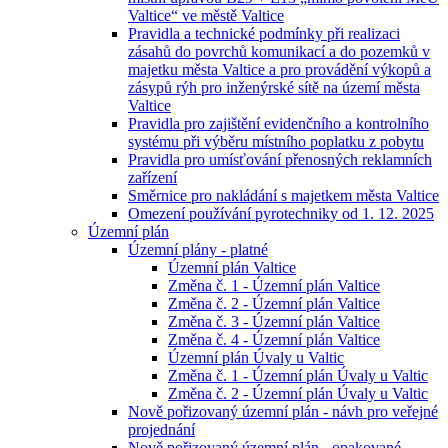
Valtice“ ve městě Valtice
Pravidla a technické podmínky při realizaci
zásahů do povrchů komunikací a do pozemků v
majetku města Valtice a pro provádění výkopů a
zásypů rýh pro inženýrské sítě na území města
Valtice
Pravidla pro zajištění evidenčního a kontrolního
systému při výběru místního poplatku z pobytu
Pravidla pro umísťování přenosných reklamních
zařízení
Směrnice pro nakládání s majetkem města Valtice
Omezení používání pyrotechniky od 1. 12. 2025
Územní plán
Územní plány - platné
Územní plán Valtice
Změna č. 1 - Územní plán Valtice
Změna č. 2 - Územní plán Valtice
Změna č. 3 - Územní plán Valtice
Změna č. 4 - Územní plán Valtice
Územní plán Úvaly u Valtic
Změna č. 1 - Územní plán Úvaly u Valtic
Změna č. 2 - Územní plán Úvaly u Valtic
Nově pořizovaný územní plán - návh pro veřejné
projednání
Nově pořizovaný územní plán - opakované