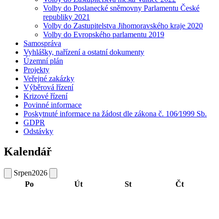
Volby do Poslanecké sněmovny Parlamentu České
republiky 2021
Volby do Zastupitelstva Jihomoravského kraje 2020
Volby do Evropského parlamentu 2019
Samospráva
Vyhlášky, nařízení a ostatní dokumenty
Územní plán
Projekty
Veřejné zakázky
Výběrová řízení
Krizové řízení
Povinné informace
Poskytnuté informace na žádost dle zákona č. 106⁄1999 Sb.
GDPR
Odstávky
Kalendář
Srpen
2026
Po
Út
St
Čt