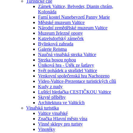
Turistické cíle
Zámek Valtice, Belveder, Dianin chrám,
Kolonáda
Farní kostel Nanebevzetí Panny Marie
Městské muzeum Valtice
Národní zemědělské muzeum Valtice
Muzeum železné opony
Katzelsdorfský zámeček
Bylinková zahrada
Galerie Reistna
Naučná vinařská stezka Valtice
Stezka bosou nohou
Úniková hra - Útěk ze šatlavy
Svět pohádek a strašidel Valtice
Venkovní společenská hra Nachozeno
Video-Valtice-Prezentace turistických cílů
Kudy z nudy
Luštící hledačka CESTIČKOU Valtice
Skryté příběhy
Architektura ve Valticích
Vinařská turistika
Valtice vinařské
Značka Hlavní město vína
Vinné sklepy pro turisty
Vinotéky