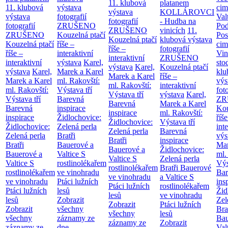
11. klubová
platanem
11. klubová
výstava
cim
výstava
KOLLÁROVCI
výstava
fotografií
Val
fotografií
- Hudba na
fotografií
ZRUŠENO
Po
ZRUŠENO
vinicích
11.
ZRUŠENO
Kouzelná ptačí
Pos
Kouzelná ptačí
klubová výstava
Kouzelná ptačí
říše –
cim
říše –
fotografií
říše –
interaktivní
Vin
interaktivní
ZRUŠENO
interaktivní
výstava
Karel,
sto
výstava
Karel,
Kouzelná ptačí
výstava
Karel,
Marek a Karel
klu
Marek a Karel
říše –
Marek a Karel
ml. Rakovští:
výs
ml. Rakovští:
interaktivní
ml. Rakovští:
Výstava tří
fot
Výstava tří
výstava
Karel,
Výstava tří
Barevná
ZR
Barevná
Marek a Karel
Barevná
inspirace
Kou
inspirace
ml. Rakovští:
inspirace
Židlochovice:
říše
Židlochovice:
Výstava tří
Židlochovice:
Zelená perla
int
Zelená perla
Barevná
Zelená perla
Bratři
výs
Bratři
inspirace
Bratři
Bauerové a
Mar
Bauerové a
Židlochovice:
Bauerové a
Valtice
S
ml.
Valtice
S
Zelená perla
Valtice
S
rostlinolékařem
Výs
rostlinolékařem
Bratři Bauerové
rostlinolékařem
ve vinohradu
Bar
ve vinohradu
a Valtice
S
ve vinohradu
Ptáci lužních
ins
Ptáci lužních
rostlinolékařem
Ptáci lužních
lesů
Žid
lesů
ve vinohradu
lesů
Zobrazit
Zel
Zobrazit
Ptáci lužních
Zobrazit
všechny
Bra
všechny
lesů
všechny
záznamy ze
Bau
záznamy ze
Zobrazit
záznamy ze
dne
Val