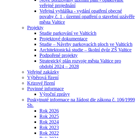
veřejné projednání
Veřejná vyhláška - vydání opatření obecné
povahy č. 1 - územní opatření o stavební uzávěře
města Valtice
Projekty
Studie parkování ve Valticích
Projektové dokumentace
Studie – Návrhy parkovacích ploch ve Valticích
Architektonická studie – školní dvůr ZŠ Valtice
Podpořené projekty
Strategický plán rozvoje města Valtice pro
období 2024 – 2028
Veřejné zakázky
Výběrová řízení
Krizové řízení
Povinné informace
Výroční zprávy
Poskytnuté informace na žádost dle zákona č. 106⁄1999
Sb.
Rok 2026
Rok 2025
Rok 2024
Rok 2023
Rok 2022