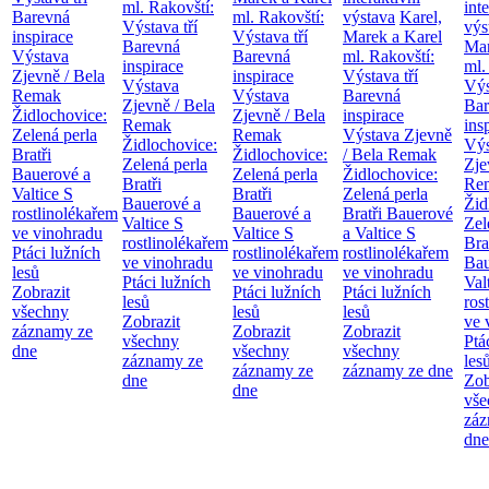
ml. Rakovští:
int
Barevná
ml. Rakovští:
výstava
Karel,
Výstava tří
výs
inspirace
Výstava tří
Marek a Karel
Barevná
Mar
Výstava
Barevná
ml. Rakovští:
inspirace
ml.
Zjevně / Bela
inspirace
Výstava tří
Výstava
Výs
Remak
Výstava
Barevná
Zjevně / Bela
Bar
Židlochovice:
Zjevně / Bela
inspirace
Remak
ins
Zelená perla
Remak
Výstava Zjevně
Židlochovice:
Výs
Bratři
Židlochovice:
/ Bela Remak
Zelená perla
Zje
Bauerové a
Zelená perla
Židlochovice:
Bratři
Re
Valtice
S
Bratři
Zelená perla
Bauerové a
Žid
rostlinolékařem
Bauerové a
Bratři Bauerové
Valtice
S
Zel
ve vinohradu
Valtice
S
a Valtice
S
rostlinolékařem
Bra
Ptáci lužních
rostlinolékařem
rostlinolékařem
ve vinohradu
Bau
lesů
ve vinohradu
ve vinohradu
Ptáci lužních
Val
Zobrazit
Ptáci lužních
Ptáci lužních
lesů
ros
všechny
lesů
lesů
Zobrazit
ve 
záznamy ze
Zobrazit
Zobrazit
všechny
Ptá
dne
všechny
všechny
záznamy ze
les
záznamy ze
záznamy ze dne
dne
Zob
dne
vše
záz
dne