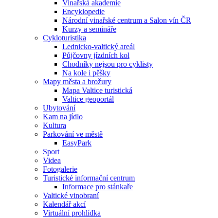
Vinařská akademie
Encyklopedie
Národní vinařské centrum a Salon vín ČR
Kurzy a semináře
Cykloturistika
Lednicko-valtický areál
Půjčovny jízdních kol
Chodníky nejsou pro cyklisty
Na kole i pěšky
Mapy města a brožury
Mapa Valtice turistická
Valtice geoportál
Ubytování
Kam na jídlo
Kultura
Parkování ve městě
EasyPark
Sport
Videa
Fotogalerie
Turistické informační centrum
Informace pro stánkaře
Valtické vinobraní
Kalendář akcí
Virtuální prohlídka