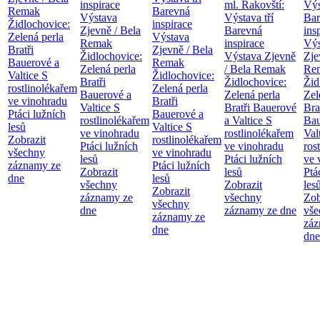
inspirace
ml. Rakovští:
Výs
Remak
Barevná
Výstava
Výstava tří
Bar
Židlochovice:
inspirace
Zjevně / Bela
Barevná
ins
Zelená perla
Výstava
Remak
inspirace
Výs
Bratři
Zjevně / Bela
Židlochovice:
Výstava Zjevně
Zje
Bauerové a
Remak
Zelená perla
/ Bela Remak
Re
Valtice
S
Židlochovice:
Bratři
Židlochovice:
Žid
rostlinolékařem
Zelená perla
Bauerové a
Zelená perla
Zel
ve vinohradu
Bratři
Valtice
S
Bratři Bauerové
Bra
Ptáci lužních
Bauerové a
rostlinolékařem
a Valtice
S
Bau
lesů
Valtice
S
ve vinohradu
rostlinolékařem
Val
Zobrazit
rostlinolékařem
Ptáci lužních
ve vinohradu
ros
všechny
ve vinohradu
lesů
Ptáci lužních
ve 
záznamy ze
Ptáci lužních
Zobrazit
lesů
Ptá
dne
lesů
všechny
Zobrazit
les
Zobrazit
záznamy ze
všechny
Zob
všechny
dne
záznamy ze dne
vše
záznamy ze
záz
dne
dne