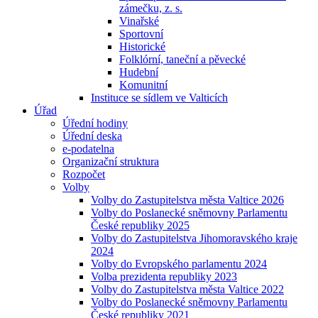
zámečku, z. s.
Vinařské
Sportovní
Historické
Folklórní, taneční a pěvecké
Hudební
Komunitní
Instituce se sídlem ve Valticích
Úřad
Úřední hodiny
Úřední deska
e-podatelna
Organizační struktura
Rozpočet
Volby
Volby do Zastupitelstva města Valtice 2026
Volby do Poslanecké sněmovny Parlamentu
České republiky 2025
Volby do Zastupitelstva Jihomoravského kraje
2024
Volby do Evropského parlamentu 2024
Volba prezidenta republiky 2023
Volby do Zastupitelstva města Valtice 2022
Volby do Poslanecké sněmovny Parlamentu
České republiky 2021