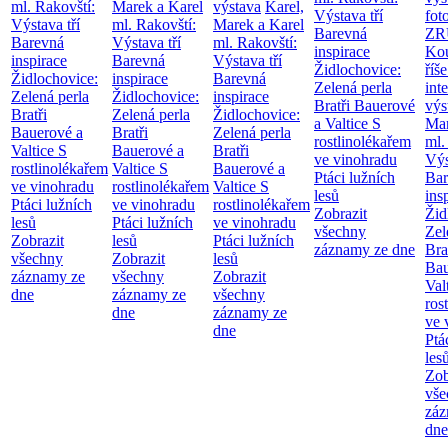
ml. Rakovští:
Marek a Karel
výstava
Karel,
Výstava tří
fot
Výstava tří
ml. Rakovští:
Marek a Karel
Barevná
ZR
Barevná
Výstava tří
ml. Rakovští:
inspirace
Kou
inspirace
Barevná
Výstava tří
Židlochovice:
říše
Židlochovice:
inspirace
Barevná
Zelená perla
int
Zelená perla
Židlochovice:
inspirace
Bratři Bauerové
výs
Bratři
Zelená perla
Židlochovice:
a Valtice
S
Mar
Bauerové a
Bratři
Zelená perla
rostlinolékařem
ml.
Valtice
S
Bauerové a
Bratři
ve vinohradu
Výs
rostlinolékařem
Valtice
S
Bauerové a
Ptáci lužních
Bar
ve vinohradu
rostlinolékařem
Valtice
S
lesů
ins
Ptáci lužních
ve vinohradu
rostlinolékařem
Zobrazit
Žid
lesů
Ptáci lužních
ve vinohradu
všechny
Zel
Zobrazit
lesů
Ptáci lužních
záznamy ze dne
Bra
všechny
Zobrazit
lesů
Bau
záznamy ze
všechny
Zobrazit
Val
dne
záznamy ze
všechny
ros
dne
záznamy ze
ve 
dne
Ptá
les
Zob
vše
záz
dne