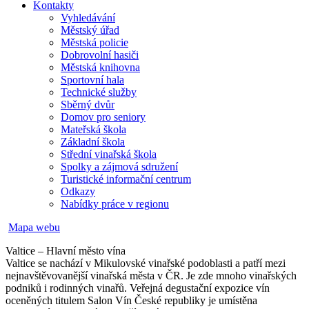
Kontakty
Vyhledávání
Městský úřad
Městská policie
Dobrovolní hasiči
Městská knihovna
Sportovní hala
Technické služby
Sběrný dvůr
Domov pro seniory
Mateřská škola
Základní škola
Střední vinařská škola
Spolky a zájmová sdružení
Turistické informační centrum
Odkazy
Nabídky práce v regionu
Mapa webu
Valtice – Hlavní město vína
Valtice se nachází v Mikulovské vinařské podoblasti a patří mezi
nejnavštěvovanější vinařská města v ČR. Je zde mnoho vinařských
podniků i rodinných vinařů. Veřejná degustační expozice vín
oceněných titulem Salon Vín České republiky je umístěna