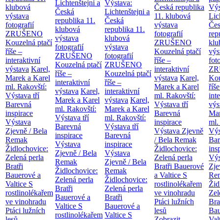
Lichtenštejni a
Výstava:
klubová
Česká republika
Výs
Česká
Lichtenštejni a
výstava
11. klubová
Lic
republika
11.
Česká
fotografií
výstava
Če
klubová
republika
11.
ZRUŠENO
fotografií
rep
výstava
klubová
Kouzelná ptačí
ZRUŠENO
klu
fotografií
výstava
říše –
Kouzelná ptačí
výs
ZRUŠENO
fotografií
interaktivní
říše –
fot
Kouzelná ptačí
ZRUŠENO
výstava
Karel,
interaktivní
ZR
říše –
Kouzelná ptačí
Marek a Karel
výstava
Karel,
Kou
interaktivní
říše –
ml. Rakovští:
Marek a Karel
říše
výstava
Karel,
interaktivní
Výstava tří
ml. Rakovští:
int
Marek a Karel
výstava
Karel,
Barevná
Výstava tří
výs
ml. Rakovští:
Marek a Karel
inspirace
Barevná
Mar
Výstava tří
ml. Rakovští:
Výstava
inspirace
ml.
Barevná
Výstava tří
Zjevně / Bela
Výstava Zjevně
Výs
inspirace
Barevná
Remak
/ Bela Remak
Bar
Výstava
inspirace
Židlochovice:
Židlochovice:
ins
Zjevně / Bela
Výstava
Zelená perla
Zelená perla
Výs
Remak
Zjevně / Bela
Bratři
Bratři Bauerové
Zje
Židlochovice:
Remak
Bauerové a
a Valtice
S
Re
Zelená perla
Židlochovice:
Valtice
S
rostlinolékařem
Žid
Bratři
Zelená perla
rostlinolékařem
ve vinohradu
Zel
Bauerové a
Bratři
ve vinohradu
Ptáci lužních
Bra
Valtice
S
Bauerové a
Ptáci lužních
lesů
Bau
rostlinolékařem
Valtice
S
lesů
Zobrazit
Val