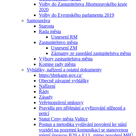
Volby do Zastupitelstva Jihomoravského kraje
2020
Volby do Evropského parlamentu 2019
Samospráva
Starosta
Rada města
Usnesení RM
Zastupitelstvo města
Usnesení ZM
Záznamy ze zasedání zastupitelstva města
Výbory zastupitelstva města
Komise rady města
Vyhlášky, nařízení a ostatní dokumenty
https:⁄⁄sbirkapp.gov.cz⁄
Obecně závazné vyhlášky
Nařízení
Řády
Zásady
Veřejnoprávní smlouvy
Pravidla pro přijímání a vyřizování stížností a
peticí
Statut Ceny města Valtice
Postup a metodika vydávání povolení ke stání
vozidel na pozemní komunikaci se stanovenou
místní úpravou B29 + E13 „mimo povolení MěÚ