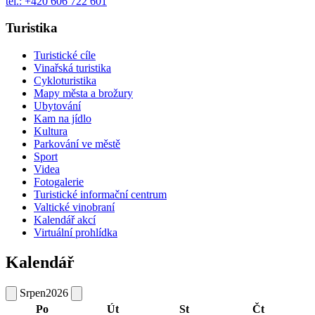
tel.: +420 606 722 601
Turistika
Turistické cíle
Vinařská turistika
Cykloturistika
Mapy města a brožury
Ubytování
Kam na jídlo
Kultura
Parkování ve městě
Sport
Videa
Fotogalerie
Turistické informační centrum
Valtické vinobraní
Kalendář akcí
Virtuální prohlídka
Kalendář
Srpen
2026
Po
Út
St
Čt