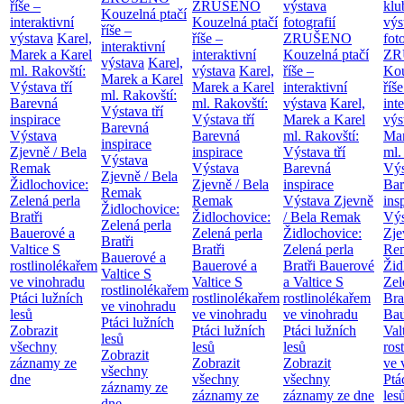
říše –
ZRUŠENO
výstava
klu
Kouzelná ptačí
interaktivní
Kouzelná ptačí
fotografií
výs
říše –
výstava
Karel,
říše –
ZRUŠENO
fot
interaktivní
Marek a Karel
interaktivní
Kouzelná ptačí
ZR
výstava
Karel,
ml. Rakovští:
výstava
Karel,
říše –
Kou
Marek a Karel
Výstava tří
Marek a Karel
interaktivní
říše
ml. Rakovští:
Barevná
ml. Rakovští:
výstava
Karel,
int
Výstava tří
inspirace
Výstava tří
Marek a Karel
výs
Barevná
Výstava
Barevná
ml. Rakovští:
Mar
inspirace
Zjevně / Bela
inspirace
Výstava tří
ml.
Výstava
Remak
Výstava
Barevná
Výs
Zjevně / Bela
Židlochovice:
Zjevně / Bela
inspirace
Bar
Remak
Zelená perla
Remak
Výstava Zjevně
ins
Židlochovice:
Bratři
Židlochovice:
/ Bela Remak
Výs
Zelená perla
Bauerové a
Zelená perla
Židlochovice:
Zje
Bratři
Valtice
S
Bratři
Zelená perla
Re
Bauerové a
rostlinolékařem
Bauerové a
Bratři Bauerové
Žid
Valtice
S
ve vinohradu
Valtice
S
a Valtice
S
Zel
rostlinolékařem
Ptáci lužních
rostlinolékařem
rostlinolékařem
Bra
ve vinohradu
lesů
ve vinohradu
ve vinohradu
Bau
Ptáci lužních
Zobrazit
Ptáci lužních
Ptáci lužních
Val
lesů
všechny
lesů
lesů
ros
Zobrazit
záznamy ze
Zobrazit
Zobrazit
ve 
všechny
dne
všechny
všechny
Ptá
záznamy ze
záznamy ze
záznamy ze dne
les
dne