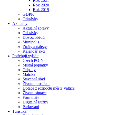
Rok 2021
Rok 2020
Rok 2019
GDPR
Odstávky
Aktuality
Aktuální zprávy
Odstávky
Dovoz obědů
Munipolis
Ztráty a nálezy
Kalendář akcí
Potřebuji vyřídit
Czech POINT
Místní poplatky
Odpady
Matrika
Stavební úřad
Životní prostředí
Dotace z rozpočtu města Valtice
Životní situace
Formuláře
Digitální služby
Parkování
Turistika