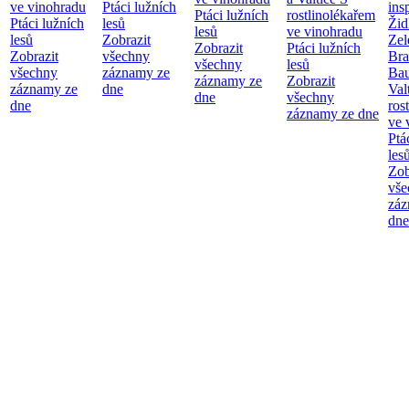
ve vinohradu
Ptáci lužních
ins
Ptáci lužních
rostlinolékařem
Ptáci lužních
lesů
Žid
lesů
ve vinohradu
lesů
Zobrazit
Zel
Zobrazit
Ptáci lužních
Zobrazit
všechny
Bra
všechny
lesů
všechny
záznamy ze
Bau
záznamy ze
Zobrazit
záznamy ze
dne
Val
dne
všechny
dne
ros
záznamy ze dne
ve 
Ptá
les
Zob
vše
záz
dne