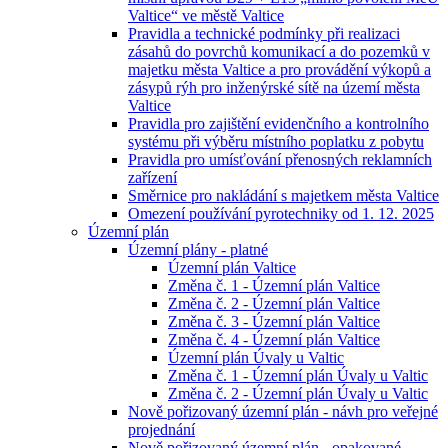
Valtice“ ve městě Valtice
Pravidla a technické podmínky při realizaci
zásahů do povrchů komunikací a do pozemků v
majetku města Valtice a pro provádění výkopů a
zásypů rýh pro inženýrské sítě na území města
Valtice
Pravidla pro zajištění evidenčního a kontrolního
systému při výběru místního poplatku z pobytu
Pravidla pro umísťování přenosných reklamních
zařízení
Směrnice pro nakládání s majetkem města Valtice
Omezení používání pyrotechniky od 1. 12. 2025
Územní plán
Územní plány - platné
Územní plán Valtice
Změna č. 1 - Územní plán Valtice
Změna č. 2 - Územní plán Valtice
Změna č. 3 - Územní plán Valtice
Změna č. 4 - Územní plán Valtice
Územní plán Úvaly u Valtic
Změna č. 1 - Územní plán Úvaly u Valtic
Změna č. 2 - Územní plán Úvaly u Valtic
Nově pořizovaný územní plán - návh pro veřejné
projednání
Nově pořizovaný územní plán - opakované