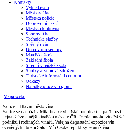
Kontakty
Vyhledávání
Městský úřad
Městská policie
Dobrovolní hasiči
Městská knihovna
Sportovní hala
Technické služby
Sběrný dvůr
Domov pro seniory
Mateřská škola
Základní škola
Střední vinařská škola
Spolky a zájmová sdružení
Turistické informační centrum
Odkazy
Nabídky práce v regionu
Mapa webu
Valtice – Hlavní město vína
Valtice se nachází v Mikulovské vinařské podoblasti a patří mezi
nejnavštěvovanější vinařská města v ČR. Je zde mnoho vinařských
podniků i rodinných vinařů. Veřejná degustační expozice vín
oceněných titulem Salon Vín České republiky je umístěna