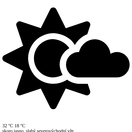
32 °C
18 °C
skoro jasno, slabý severovýchodní vítr