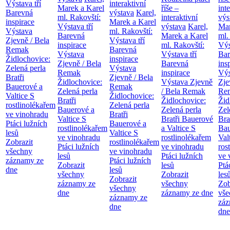
Výstava tří
interaktivní
Marek a Karel
říše –
int
Barevná
výstava
Karel,
ml. Rakovští:
interaktivní
výs
inspirace
Marek a Karel
Výstava tří
výstava
Karel,
Mar
Výstava
ml. Rakovští:
Barevná
Marek a Karel
ml.
Zjevně / Bela
Výstava tří
inspirace
ml. Rakovští:
Výs
Remak
Barevná
Výstava
Výstava tří
Bar
Židlochovice:
inspirace
Zjevně / Bela
Barevná
ins
Zelená perla
Výstava
Remak
inspirace
Výs
Bratři
Zjevně / Bela
Židlochovice:
Výstava Zjevně
Zje
Bauerové a
Remak
Zelená perla
/ Bela Remak
Re
Valtice
S
Židlochovice:
Bratři
Židlochovice:
Žid
rostlinolékařem
Zelená perla
Bauerové a
Zelená perla
Zel
ve vinohradu
Bratři
Valtice
S
Bratři Bauerové
Bra
Ptáci lužních
Bauerové a
rostlinolékařem
a Valtice
S
Bau
lesů
Valtice
S
ve vinohradu
rostlinolékařem
Val
Zobrazit
rostlinolékařem
Ptáci lužních
ve vinohradu
ros
všechny
ve vinohradu
lesů
Ptáci lužních
ve 
záznamy ze
Ptáci lužních
Zobrazit
lesů
Ptá
dne
lesů
všechny
Zobrazit
les
Zobrazit
záznamy ze
všechny
Zob
všechny
dne
záznamy ze dne
vše
záznamy ze
záz
dne
dne