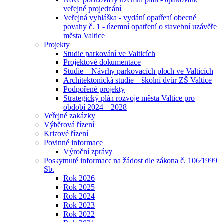
veřejné projednání
Veřejná vyhláška - vydání opatření obecné
povahy č. 1 - územní opatření o stavební uzávěře
města Valtice
Projekty
Studie parkování ve Valticích
Projektové dokumentace
Studie – Návrhy parkovacích ploch ve Valticích
Architektonická studie – školní dvůr ZŠ Valtice
Podpořené projekty
Strategický plán rozvoje města Valtice pro
období 2024 – 2028
Veřejné zakázky
Výběrová řízení
Krizové řízení
Povinné informace
Výroční zprávy
Poskytnuté informace na žádost dle zákona č. 106⁄1999
Sb.
Rok 2026
Rok 2025
Rok 2024
Rok 2023
Rok 2022