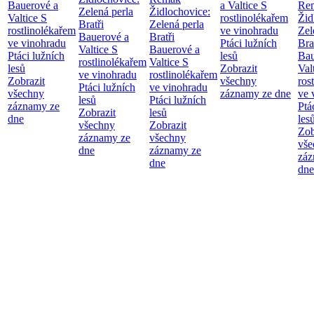
Bauerové a
a Valtice
S
Re
Zelená perla
Židlochovice:
Valtice
S
rostlinolékařem
Žid
Bratři
Zelená perla
rostlinolékařem
ve vinohradu
Zel
Bauerové a
Bratři
ve vinohradu
Ptáci lužních
Bra
Valtice
S
Bauerové a
Ptáci lužních
lesů
Bau
rostlinolékařem
Valtice
S
lesů
Zobrazit
Val
ve vinohradu
rostlinolékařem
Zobrazit
všechny
ros
Ptáci lužních
ve vinohradu
všechny
záznamy ze dne
ve 
lesů
Ptáci lužních
záznamy ze
Ptá
Zobrazit
lesů
dne
les
všechny
Zobrazit
Zob
záznamy ze
všechny
vše
dne
záznamy ze
záz
dne
dne