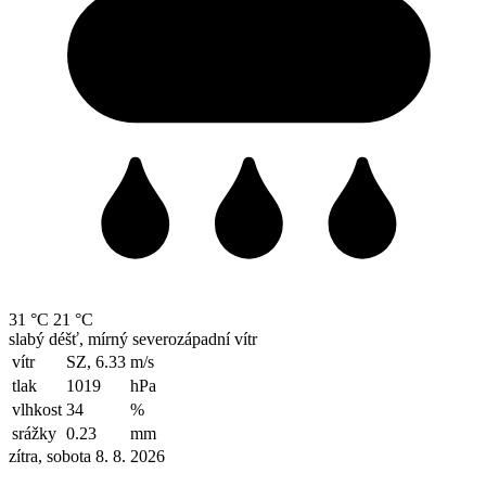
31 °C
21 °C
slabý déšť, mírný severozápadní vítr
vítr
SZ, 6.33
m/s
tlak
1019
hPa
vlhkost
34
%
srážky
0.23
mm
zítra, sobota 8. 8. 2026