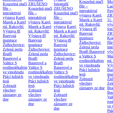
Kouzelná ptačí
Mor
Kouzelná ptačí
ZRUŠENO
fotografií
říše –
Lad
říše –
Kouzelná ptačí
ZRUŠENO
interaktivní
Pav
interaktivní
říše –
Kouzelná ptačí
výstava
Karel,
ZR
výstava
Karel,
interaktivní
říše –
Marek a Karel
11.
Marek a Karel
výstava
Karel,
interaktivní
ml. Rakovští:
výs
ml. Rakovští:
Marek a Karel
výstava
Karel,
Výstava tří
fot
Výstava tří
ml. Rakovští:
Marek a Karel
Barevná
ZR
Barevná
Výstava tří
ml. Rakovští:
inspirace
Kou
inspirace
Barevná
Výstava tří
Židlochovice:
říše
Židlochovice:
inspirace
Barevná
Zelená perla
int
Zelená perla
Židlochovice:
inspirace
Bratři Bauerové
výs
Bratři
Zelená perla
Židlochovice:
a Valtice
S
Mar
Bauerové a
Bratři
Zelená perla
rostlinolékařem
ml.
Valtice
S
Bauerové a
Bratři
ve vinohradu
Výs
rostlinolékařem
Valtice
S
Bauerové a
Ptáci lužních
Bar
ve vinohradu
rostlinolékařem
Valtice
S
lesů
ins
Ptáci lužních
ve vinohradu
rostlinolékařem
Zobrazit
Žid
lesů
Ptáci lužních
ve vinohradu
všechny
Zel
Zobrazit
lesů
Ptáci lužních
záznamy ze dne
Bra
všechny
Zobrazit
lesů
Bau
záznamy ze
všechny
Zobrazit
Val
dne
záznamy ze
všechny
ros
dne
záznamy ze
ve 
dne
Ptá