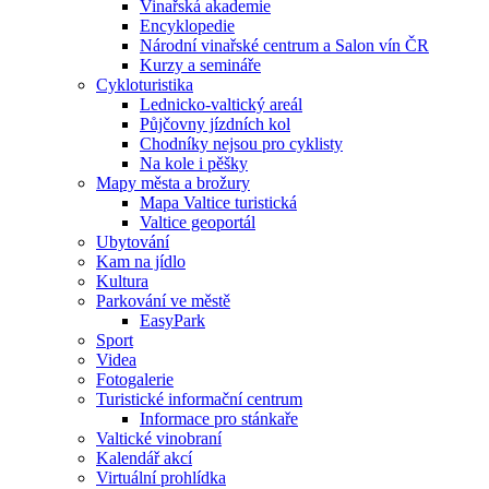
Vinařská akademie
Encyklopedie
Národní vinařské centrum a Salon vín ČR
Kurzy a semináře
Cykloturistika
Lednicko-valtický areál
Půjčovny jízdních kol
Chodníky nejsou pro cyklisty
Na kole i pěšky
Mapy města a brožury
Mapa Valtice turistická
Valtice geoportál
Ubytování
Kam na jídlo
Kultura
Parkování ve městě
EasyPark
Sport
Videa
Fotogalerie
Turistické informační centrum
Informace pro stánkaře
Valtické vinobraní
Kalendář akcí
Virtuální prohlídka