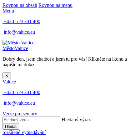
Rovnou na obsah
Rovnou na menu
Menu
+420 519 301 400
info@valtice.eu
Město
Valtice
Dobrý den, jsem chatbot a jsem tu pro vás! Klikněte na ikonu a
napište mi dotaz.
✕
Valtice
+420 519 301 400
info@valtice.eu
Verze pro seniory
Hledaný výraz
Hledat
rozšířené vyhledávání