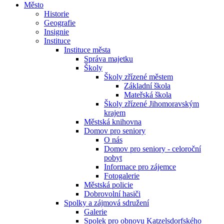
Město
Historie
Geografie
Insignie
Instituce
Instituce města
Správa majetku
Školy
Školy zřízené městem
Základní škola
Mateřská škola
Školy zřízené Jihomoravským
krajem
Městská knihovna
Domov pro seniory
O nás
Domov pro seniory - celoroční
pobyt
Informace pro zájemce
Fotogalerie
Městská policie
Dobrovolní hasiči
Spolky a zájmová sdružení
Galerie
Spolek pro obnovu Katzelsdorfského