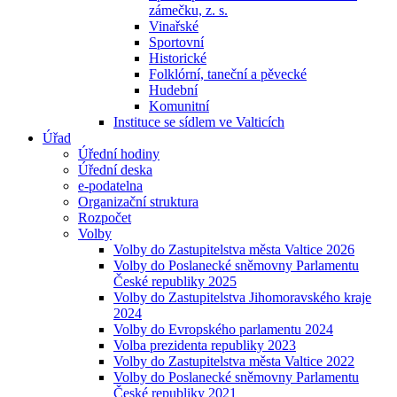
zámečku, z. s.
Vinařské
Sportovní
Historické
Folklórní, taneční a pěvecké
Hudební
Komunitní
Instituce se sídlem ve Valticích
Úřad
Úřední hodiny
Úřední deska
e-podatelna
Organizační struktura
Rozpočet
Volby
Volby do Zastupitelstva města Valtice 2026
Volby do Poslanecké sněmovny Parlamentu
České republiky 2025
Volby do Zastupitelstva Jihomoravského kraje
2024
Volby do Evropského parlamentu 2024
Volba prezidenta republiky 2023
Volby do Zastupitelstva města Valtice 2022
Volby do Poslanecké sněmovny Parlamentu
České republiky 2021