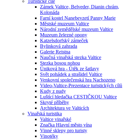
Turistické cíle
Zámek Valtice, Belveder, Dianin chrám,
Kolonáda
Farní kostel Nanebevzetí Panny Marie
Městské muzeum Valtice
Národní zemědělské muzeum Valtice
Muzeum železné opony
Katzelsdorfský zámeček
Bylinková zahrada
Galerie Reistna
Naučná vinařská stezka Valtice
Stezka bosou nohou
Úniková hra - Útěk ze šatlavy
Svět pohádek a strašidel Valtice
Venkovní společenská hra Nachozeno
Video-Valtice-Prezentace turistických cílů
Kudy z nudy
Luštící hledačka CESTIČKOU Valtice
Skryté příběhy
Architektura ve Valticích
Vinařská turistika
Valtice vinařské
Značka Hlavní město vína
Vinné sklepy pro turisty
Vinotéky