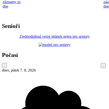
záznamy ze
záz
dne
dne
Senioři
Zjednodušená verze stránek nejen pro seniory
Počasí
dnes, pátek 7. 8. 2026