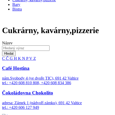
Bary
Bistra
Cukrárny, kavárny,pizzerie
Název
Hledat
C
Č
G
H
K
N
P
V
Z
Café Hostina
nám.Svobody 4 (ve dvoře TIC), 691 42 Valtice
tel.: +420 608 810 808, +420 608 834 386
Čokoládovna Chokolito
adresa: Zámek 1 (nádvoří zámku), 691 42 Valtice
tel.: +420 606 127 949