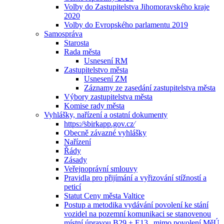
Volby do Zastupitelstva Jihomoravského kraje
2020
Volby do Evropského parlamentu 2019
Samospráva
Starosta
Rada města
Usnesení RM
Zastupitelstvo města
Usnesení ZM
Záznamy ze zasedání zastupitelstva města
Výbory zastupitelstva města
Komise rady města
Vyhlášky, nařízení a ostatní dokumenty
https:⁄⁄sbirkapp.gov.cz⁄
Obecně závazné vyhlášky
Nařízení
Řády
Zásady
Veřejnoprávní smlouvy
Pravidla pro přijímání a vyřizování stížností a
peticí
Statut Ceny města Valtice
Postup a metodika vydávání povolení ke stání
vozidel na pozemní komunikaci se stanovenou
místní úpravou B29 + E13 „mimo povolení MěÚ