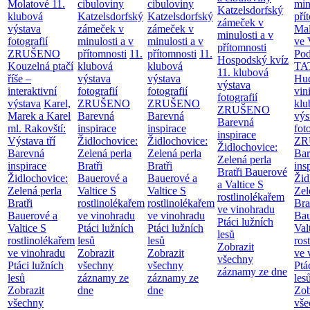
Molatové
11.
cibuloviny
cibuloviny
min
Katzelsdorfský
klubová
Katzelsdorfský
Katzelsdorfský
pří
zámeček v
výstava
zámeček v
zámeček v
Mal
minulosti a v
fotografií
minulosti a v
minulosti a v
ve 
přítomnosti
ZRUŠENO
přítomnosti
11.
přítomnosti
11.
Po
Hospodský kvíz
Kouzelná ptačí
klubová
klubová
TA
11. klubová
říše –
výstava
výstava
Hu
výstava
interaktivní
fotografií
fotografií
vin
fotografií
výstava
Karel,
ZRUŠENO
ZRUŠENO
klu
ZRUŠENO
Marek a Karel
Barevná
Barevná
výs
Barevná
ml. Rakovští:
inspirace
inspirace
fot
inspirace
Výstava tří
Židlochovice:
Židlochovice:
ZR
Židlochovice:
Barevná
Zelená perla
Zelená perla
Bar
Zelená perla
inspirace
Bratři
Bratři
ins
Bratři Bauerové
Židlochovice:
Bauerové a
Bauerové a
Žid
a Valtice
S
Zelená perla
Valtice
S
Valtice
S
Zel
rostlinolékařem
Bratři
rostlinolékařem
rostlinolékařem
Bra
ve vinohradu
Bauerové a
ve vinohradu
ve vinohradu
Bau
Ptáci lužních
Valtice
S
Ptáci lužních
Ptáci lužních
Val
lesů
rostlinolékařem
lesů
lesů
ros
Zobrazit
ve vinohradu
Zobrazit
Zobrazit
ve 
všechny
Ptáci lužních
všechny
všechny
Ptá
záznamy ze dne
lesů
záznamy ze
záznamy ze
les
Zobrazit
dne
dne
Zob
všechny
vše