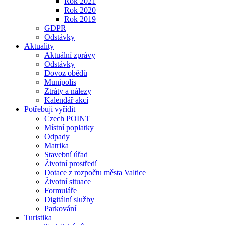
Rok 2021
Rok 2020
Rok 2019
GDPR
Odstávky
Aktuality
Aktuální zprávy
Odstávky
Dovoz obědů
Munipolis
Ztráty a nálezy
Kalendář akcí
Potřebuji vyřídit
Czech POINT
Místní poplatky
Odpady
Matrika
Stavební úřad
Životní prostředí
Dotace z rozpočtu města Valtice
Životní situace
Formuláře
Digitální služby
Parkování
Turistika