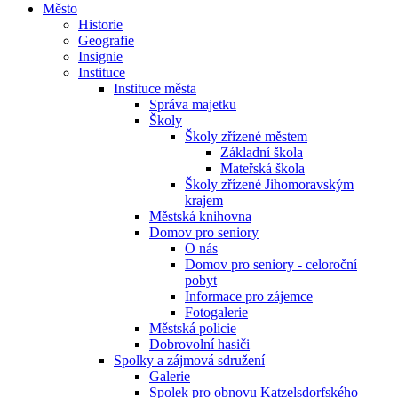
Město
Historie
Geografie
Insignie
Instituce
Instituce města
Správa majetku
Školy
Školy zřízené městem
Základní škola
Mateřská škola
Školy zřízené Jihomoravským
krajem
Městská knihovna
Domov pro seniory
O nás
Domov pro seniory - celoroční
pobyt
Informace pro zájemce
Fotogalerie
Městská policie
Dobrovolní hasiči
Spolky a zájmová sdružení
Galerie
Spolek pro obnovu Katzelsdorfského