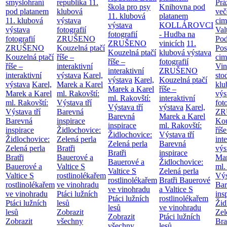
smyslohraní
republika
11.
Prá
škola pro psy
Knihovna pod
pod platanem
klubová
več
11. klubová
platanem
11. klubová
výstava
cim
výstava
KOLLÁROVCI
výstava
fotografií
Val
fotografií
- Hudba na
fotografií
ZRUŠENO
Po
ZRUŠENO
vinicích
11.
ZRUŠENO
Kouzelná ptačí
Pos
Kouzelná ptačí
klubová výstava
Kouzelná ptačí
říše –
cim
říše –
fotografií
říše –
interaktivní
Vin
interaktivní
ZRUŠENO
interaktivní
výstava
Karel,
sto
výstava
Karel,
Kouzelná ptačí
výstava
Karel,
Marek a Karel
klu
Marek a Karel
říše –
Marek a Karel
ml. Rakovští:
výs
ml. Rakovští:
interaktivní
ml. Rakovští:
Výstava tří
fot
Výstava tří
výstava
Karel,
Výstava tří
Barevná
ZR
Barevná
Marek a Karel
Barevná
inspirace
Kou
inspirace
ml. Rakovští:
inspirace
Židlochovice:
říše
Židlochovice:
Výstava tří
Židlochovice:
Zelená perla
int
Zelená perla
Barevná
Zelená perla
Bratři
výs
Bratři
inspirace
Bratři
Bauerové a
Mar
Bauerové a
Židlochovice:
Bauerové a
Valtice
S
ml.
Valtice
S
Zelená perla
Valtice
S
rostlinolékařem
Výs
rostlinolékařem
Bratři Bauerové
rostlinolékařem
ve vinohradu
Bar
ve vinohradu
a Valtice
S
ve vinohradu
Ptáci lužních
ins
Ptáci lužních
rostlinolékařem
Ptáci lužních
lesů
Žid
lesů
ve vinohradu
lesů
Zobrazit
Zel
Zobrazit
Ptáci lužních
Zobrazit
všechny
Bra
všechny
lesů