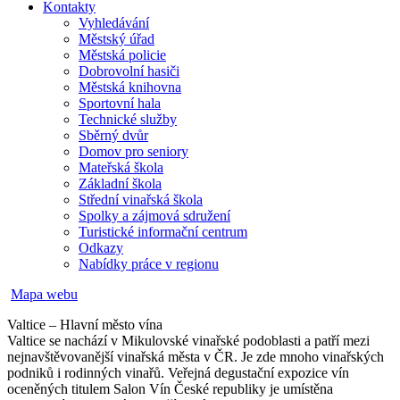
Kontakty
Vyhledávání
Městský úřad
Městská policie
Dobrovolní hasiči
Městská knihovna
Sportovní hala
Technické služby
Sběrný dvůr
Domov pro seniory
Mateřská škola
Základní škola
Střední vinařská škola
Spolky a zájmová sdružení
Turistické informační centrum
Odkazy
Nabídky práce v regionu
Mapa webu
Valtice – Hlavní město vína
Valtice se nachází v Mikulovské vinařské podoblasti a patří mezi
nejnavštěvovanější vinařská města v ČR. Je zde mnoho vinařských
podniků i rodinných vinařů. Veřejná degustační expozice vín
oceněných titulem Salon Vín České republiky je umístěna