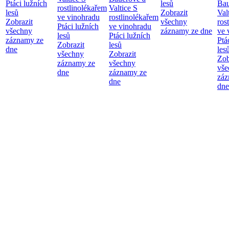
Ptáci lužních
lesů
Bau
rostlinolékařem
Valtice
S
lesů
Zobrazit
Val
ve vinohradu
rostlinolékařem
Zobrazit
všechny
ros
Ptáci lužních
ve vinohradu
všechny
záznamy ze dne
ve 
lesů
Ptáci lužních
záznamy ze
Ptá
Zobrazit
lesů
dne
les
všechny
Zobrazit
Zob
záznamy ze
všechny
vše
dne
záznamy ze
záz
dne
dne