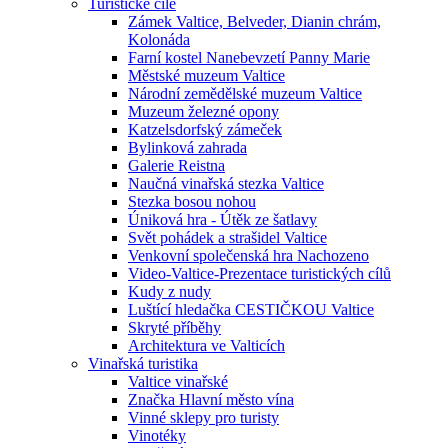
Turistické cíle
Zámek Valtice, Belveder, Dianin chrám,
Kolonáda
Farní kostel Nanebevzetí Panny Marie
Městské muzeum Valtice
Národní zemědělské muzeum Valtice
Muzeum železné opony
Katzelsdorfský zámeček
Bylinková zahrada
Galerie Reistna
Naučná vinařská stezka Valtice
Stezka bosou nohou
Úniková hra - Útěk ze šatlavy
Svět pohádek a strašidel Valtice
Venkovní společenská hra Nachozeno
Video-Valtice-Prezentace turistických cílů
Kudy z nudy
Luštící hledačka CESTIČKOU Valtice
Skryté příběhy
Architektura ve Valticích
Vinařská turistika
Valtice vinařské
Značka Hlavní město vína
Vinné sklepy pro turisty
Vinotéky