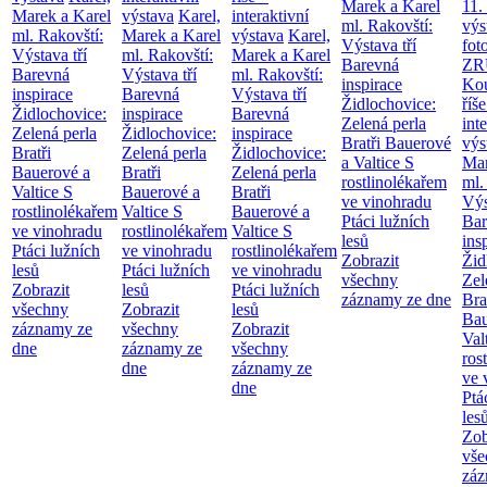
Marek a Karel
11.
Marek a Karel
výstava
Karel,
interaktivní
ml. Rakovští:
výs
ml. Rakovští:
Marek a Karel
výstava
Karel,
Výstava tří
fot
Výstava tří
ml. Rakovští:
Marek a Karel
Barevná
ZR
Barevná
Výstava tří
ml. Rakovští:
inspirace
Kou
inspirace
Barevná
Výstava tří
Židlochovice:
říše
Židlochovice:
inspirace
Barevná
Zelená perla
int
Zelená perla
Židlochovice:
inspirace
Bratři Bauerové
výs
Bratři
Zelená perla
Židlochovice:
a Valtice
S
Mar
Bauerové a
Bratři
Zelená perla
rostlinolékařem
ml.
Valtice
S
Bauerové a
Bratři
ve vinohradu
Výs
rostlinolékařem
Valtice
S
Bauerové a
Ptáci lužních
Bar
ve vinohradu
rostlinolékařem
Valtice
S
lesů
ins
Ptáci lužních
ve vinohradu
rostlinolékařem
Zobrazit
Žid
lesů
Ptáci lužních
ve vinohradu
všechny
Zel
Zobrazit
lesů
Ptáci lužních
záznamy ze dne
Bra
všechny
Zobrazit
lesů
Bau
záznamy ze
všechny
Zobrazit
Val
dne
záznamy ze
všechny
ros
dne
záznamy ze
ve 
dne
Ptá
les
Zob
vše
záz