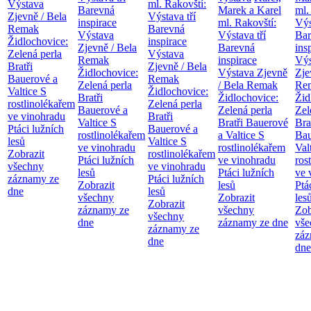
Výstava
ml. Rakovští:
Barevná
Marek a Karel
ml.
Zjevně / Bela
Výstava tří
inspirace
ml. Rakovští:
Výs
Remak
Barevná
Výstava
Výstava tří
Bar
Židlochovice:
inspirace
Zjevně / Bela
Barevná
ins
Zelená perla
Výstava
Remak
inspirace
Výs
Bratři
Zjevně / Bela
Židlochovice:
Výstava Zjevně
Zje
Bauerové a
Remak
Zelená perla
/ Bela Remak
Re
Valtice
S
Židlochovice:
Bratři
Židlochovice:
Žid
rostlinolékařem
Zelená perla
Bauerové a
Zelená perla
Zel
ve vinohradu
Bratři
Valtice
S
Bratři Bauerové
Bra
Ptáci lužních
Bauerové a
rostlinolékařem
a Valtice
S
Bau
lesů
Valtice
S
ve vinohradu
rostlinolékařem
Val
Zobrazit
rostlinolékařem
Ptáci lužních
ve vinohradu
ros
všechny
ve vinohradu
lesů
Ptáci lužních
ve 
záznamy ze
Ptáci lužních
Zobrazit
lesů
Ptá
dne
lesů
všechny
Zobrazit
les
Zobrazit
záznamy ze
všechny
Zob
všechny
dne
záznamy ze dne
vše
záznamy ze
záz
dne
dne