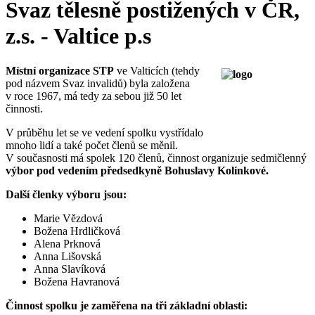
Svaz tělesně postižených v ČR,
z.s. - Valtice p.s
Místní organizace STP
ve Valticích (tehdy
pod názvem Svaz invalidů) byla založena
v roce 1967, má tedy za sebou již 50 let
činnosti.
V průběhu let se ve vedení spolku vystřídalo
mnoho lidí a také počet členů se měnil.
V současnosti má spolek 120 členů, činnost organizuje sedmičlenný
výbor pod vedením předsedkyně Bohuslavy Kolínkové.
Další členky výboru jsou:
Marie Vězdová
Božena Hrdličková
Alena Prknová
Anna Lišovská
Anna Slavíková
Božena Havranová
Činnost spolku je zaměřena na tři základní oblasti: