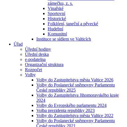
zámečku, z. s.
Vinařské
Sportovní
Historické
Folklórní, taneční a pěvecké
Hudební
Komunitní
Instituce se sídlem ve Valticích
Úřad
Úřední hodiny
Úřední deska
e-podatelna
Organizační struktura
Rozpočet
Volby
Volby do Zastupitelstva města Valtice 2026
Volby do Poslanecké sněmovny Parlamentu
České republiky 2025
Volby do Zastupitelstva Jihomoravského kraje
2024
Volby do Evropského parlamentu 2024
Volba prezidenta republiky 2023
Volby do Zastupitelstva města Valtice 2022
Volby do Poslanecké sněmovny Parlamentu
České republiky 2021