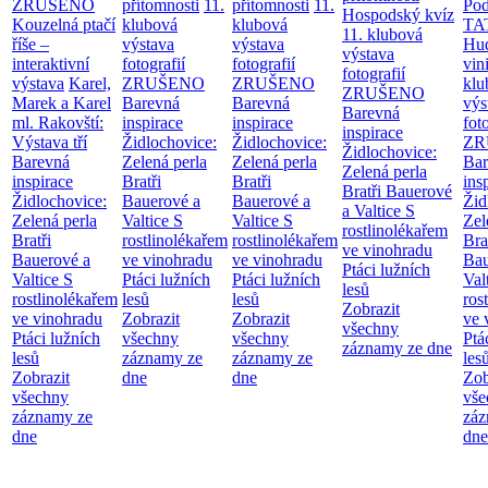
ZRUŠENO
přítomnosti
11.
přítomnosti
11.
Po
Hospodský kvíz
Kouzelná ptačí
klubová
klubová
TA
11. klubová
říše –
výstava
výstava
Hu
výstava
interaktivní
fotografií
fotografií
vin
fotografií
výstava
Karel,
ZRUŠENO
ZRUŠENO
klu
ZRUŠENO
Marek a Karel
Barevná
Barevná
výs
Barevná
ml. Rakovští:
inspirace
inspirace
fot
inspirace
Výstava tří
Židlochovice:
Židlochovice:
ZR
Židlochovice:
Barevná
Zelená perla
Zelená perla
Bar
Zelená perla
inspirace
Bratři
Bratři
ins
Bratři Bauerové
Židlochovice:
Bauerové a
Bauerové a
Žid
a Valtice
S
Zelená perla
Valtice
S
Valtice
S
Zel
rostlinolékařem
Bratři
rostlinolékařem
rostlinolékařem
Bra
ve vinohradu
Bauerové a
ve vinohradu
ve vinohradu
Bau
Ptáci lužních
Valtice
S
Ptáci lužních
Ptáci lužních
Val
lesů
rostlinolékařem
lesů
lesů
ros
Zobrazit
ve vinohradu
Zobrazit
Zobrazit
ve 
všechny
Ptáci lužních
všechny
všechny
Ptá
záznamy ze dne
lesů
záznamy ze
záznamy ze
les
Zobrazit
dne
dne
Zob
všechny
vše
záznamy ze
záz
dne
dne