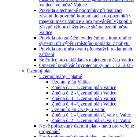
Valtice“ ve městě Valtice
Pravidla a technické podmínky při realizaci
zásahů do povrchů komunikací a do pozemků v
majetku města Valtice a pro provádění výkopů a
zásypů rýh pro inženýrské sítě na území města
Valtice
Pravidla pro zajištění evidenčního a kontrolního
systému při výběru místního poplatku z pobytu
Pravidla pro umísťování přenosných reklamních
zařízení
Směrnice pro nakládání s majetkem města Valtice
Omezení používání pyrotechniky od 1. 12. 2025
Územní plán
Územní plány - platné
Územní plán Valtice
Změna č. 1 - Územní plán Valtice
Změna č. 2 - Územní plán Valtice
Změna č. 3 - Územní plán Valtice
Změna č. 4 - Územní plán Valtice
Územní plán Úvaly u Valtic
Změna č. 1 - Územní plán Úvaly u Valtic
Změna č. 2 - Územní plán Úvaly u Valtic
Nově pořizovaný územní plán - návh pro veřejné
projednání
Nově pořizovaný územní plán - opakované