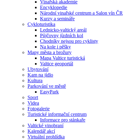
Vinařská akademie
Encyklopedie
Národní vinařské centrum a Salon vín ČR
Kurzy a semináře
Cykloturistika
Lednicko-valtický areál
Půjčovny jízdních kol
Chodníky nejsou pro cyklisty
Na kole i pěšky
Mapy města a brožury
Mapa Valtice turistická
Valtice geoportál
Ubytování
Kam na jídlo
Kultura
Parkování ve městě
EasyPark
Sport
Videa
Fotogalerie
Turistické informační centrum
Informace pro stánkaře
Valtické vinobraní
Kalendář akcí
Virtuální prohlídka