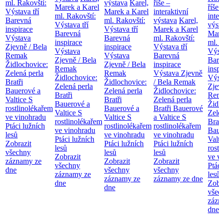
ml. Rakovští:
výstava
Karel,
říše –
Marek a Karel
říše
Výstava tří
Marek a Karel
interaktivní
ml. Rakovští:
int
Barevná
ml. Rakovští:
výstava
Karel,
Výstava tří
výs
inspirace
Výstava tří
Marek a Karel
Barevná
Mar
Výstava
Barevná
ml. Rakovští:
inspirace
ml.
Zjevně / Bela
inspirace
Výstava tří
Výstava
Výs
Remak
Výstava
Barevná
Zjevně / Bela
Bar
Židlochovice:
Zjevně / Bela
inspirace
Remak
ins
Zelená perla
Remak
Výstava Zjevně
Židlochovice:
Výs
Bratři
Židlochovice:
/ Bela Remak
Zelená perla
Zje
Bauerové a
Zelená perla
Židlochovice:
Bratři
Re
Valtice
S
Bratři
Zelená perla
Bauerové a
Žid
rostlinolékařem
Bauerové a
Bratři Bauerové
Valtice
S
Zel
ve vinohradu
Valtice
S
a Valtice
S
rostlinolékařem
Bra
Ptáci lužních
rostlinolékařem
rostlinolékařem
ve vinohradu
Bau
lesů
ve vinohradu
ve vinohradu
Ptáci lužních
Val
Zobrazit
Ptáci lužních
Ptáci lužních
lesů
ros
všechny
lesů
lesů
Zobrazit
ve 
záznamy ze
Zobrazit
Zobrazit
všechny
Ptá
dne
všechny
všechny
záznamy ze
les
záznamy ze
záznamy ze dne
dne
Zob
dne
vše
záz
dne