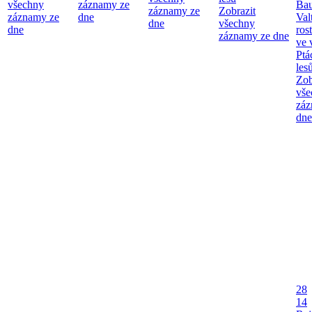
všechny
záznamy ze
Bau
záznamy ze
Zobrazit
záznamy ze
dne
Val
dne
všechny
dne
ros
záznamy ze dne
ve 
Ptá
les
Zob
vše
záz
dne
28
14