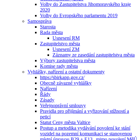
Volby do Zastupitelstva Jihomoravského kraje
2020
Volby do Evropského parlamentu 2019
Samospráva
Starosta
Rada města
Usnesení RM
Zastupitelstvo města
Usnesení ZM
Záznamy ze zasedání zastupitelstva města
Výbory zastupitelstva města
Komise rady města
Vyhlášky, nařízení a ostatní dokumenty
https:⁄⁄sbirkapp.gov.cz⁄
Obecně závazné vyhlášky
Nařízení
Řády
Zásady
Veřejnoprávní smlouvy
Pravidla pro přijímání a vyřizování stížností a
peticí
Statut Ceny města Valtice
Postup a metodika vydávání povolení ke stání
vozidel na pozemní komunikaci se stanovenou
místní úpravou B29 + E13 „mimo povolení MěÚ