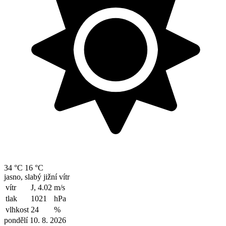
34 °C
16 °C
jasno, slabý jižní vítr
vítr
J, 4.02
m/s
tlak
1021
hPa
vlhkost
24
%
pondělí 10. 8. 2026