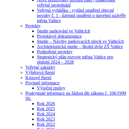
veřejné projednání
Veřejná vyhláška - vydání opatření obecné
povahy č. 1 - územní opatření o stavební uzávěře
města Valtice
Projekty
Studie parkování ve Valticích
Projektové dokumentace
Studie – Návrhy parkovacích ploch ve Valticích
Architektonická studie – školní dvůr ZŠ Valtice
Podpořené projekty
Strategický plán rozvoje města Valtice pro
období 2024 – 2028
Veřejné zakázky
Výběrová řízení
Krizové řízení
Povinné informace
Výroční zprávy
Poskytnuté informace na žádost dle zákona č. 106⁄1999
Sb.
Rok 2026
Rok 2025
Rok 2024
Rok 2023
Rok 2022