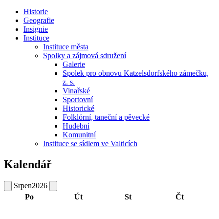
Historie
Geografie
Insignie
Instituce
Instituce města
Spolky a zájmová sdružení
Galerie
Spolek pro obnovu Katzelsdorfského zámečku,
z. s.
Vinařské
Sportovní
Historické
Folklórní, taneční a pěvecké
Hudební
Komunitní
Instituce se sídlem ve Valticích
Kalendář
Srpen
2026
Po
Út
St
Čt