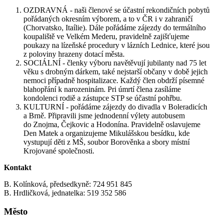
OZDRAVNÁ - naši členové se účastní rekondičních pobytů
pořádaných okresním výborem, a to v ČR i v zahraničí
(Chorvatsko, Itaílie). Dále pořádáme zájezdy do termálního
koupaliště ve Velkém Mederu, pravidelně zajišťujeme
poukazy na lízeňské procedury v lázních Lednice, které jsou
z poloviny hrazeny dotací města.
SOCIÁLNÍ - členky výboru navětěvují jubilanty nad 75 let
věku s drobným dárkem, také nejstarší občany v době jejich
nemoci případně hospitalizace. Každý člen obdrží písemné
blahopřání k narozeninám. Pri úmrtí člena zasíláme
kondolenci rodiě a zástupce STP se účastní pohřbu.
KULTURNÍ - pořádáme zájezdy do divadla v Boleradicích
a Brně. Připravili jsme jednodenní výlety autobusem
do Znojma, Čejkovic a Hodonína. Pravidelně oslavujeme
Den Matek a organizujeme Mikulášskou besídku, kde
vystupují děti z MŠ, soubor Borověnka a sbory místní
Krojované společnosti.
Kontakt
B. Kolínková, předsedkyně: 724 951 845
B. Hrdličková, jednatelka: 519 352 586
Město