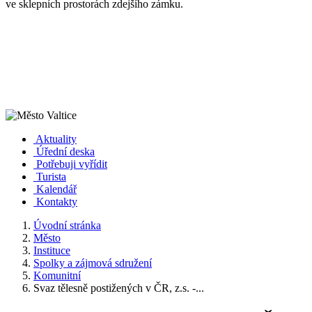
ve sklepních prostorách zdejšího zámku.
Aktuality
Úřední deska
Potřebuji vyřídit
Turista
Kalendář
Kontakty
Úvodní stránka
Město
Instituce
Spolky a zájmová sdružení
Komunitní
Svaz tělesně postižených v ČR, z.s. -...