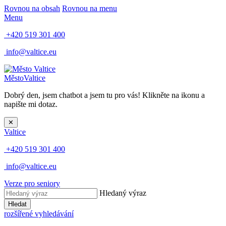
Rovnou na obsah
Rovnou na menu
Menu
+420 519 301 400
info@valtice.eu
Město
Valtice
Dobrý den, jsem chatbot a jsem tu pro vás! Klikněte na ikonu a
napište mi dotaz.
✕
Valtice
+420 519 301 400
info@valtice.eu
Verze pro seniory
Hledaný výraz
Hledat
rozšířené vyhledávání