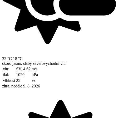
32 °C
18 °C
skoro jasno, slabý severovýchodní vítr
vítr
SV, 4.62
m/s
tlak
1020
hPa
vlhkost
25
%
zítra, neděle 9. 8. 2026