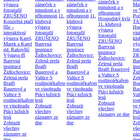
zámeček v
výstava
zámeček v
zámeček v
Mal
minulosti a v
fotografií
minulosti a v
minulosti a v
ve 
přítomnosti
ZRUŠENO
přítomnosti
11.
přítomnosti
11.
Po
Hospodský kvíz
Kouzelná ptačí
klubová
klubová
TA
11. klubová
říše –
výstava
výstava
Hu
výstava
interaktivní
fotografií
fotografií
vin
fotografií
výstava
Karel,
ZRUŠENO
ZRUŠENO
klu
ZRUŠENO
Marek a Karel
Barevná
Barevná
výs
Barevná
ml. Rakovští:
inspirace
inspirace
fot
inspirace
Výstava tří
Židlochovice:
Židlochovice:
ZR
Židlochovice:
Barevná
Zelená perla
Zelená perla
Bar
Zelená perla
inspirace
Bratři
Bratři
ins
Bratři Bauerové
Židlochovice:
Bauerové a
Bauerové a
Žid
a Valtice
S
Zelená perla
Valtice
S
Valtice
S
Zel
rostlinolékařem
Bratři
rostlinolékařem
rostlinolékařem
Bra
ve vinohradu
Bauerové a
ve vinohradu
ve vinohradu
Bau
Ptáci lužních
Valtice
S
Ptáci lužních
Ptáci lužních
Val
lesů
rostlinolékařem
lesů
lesů
ros
Zobrazit
ve vinohradu
Zobrazit
Zobrazit
ve 
všechny
Ptáci lužních
všechny
všechny
Ptá
záznamy ze dne
lesů
záznamy ze
záznamy ze
les
Zobrazit
dne
dne
Zob
všechny
vše
záznamy ze
záz
dne
dne