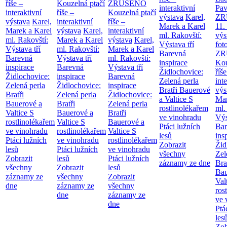
říše –
Kouzelná ptačí
ZRUŠENO
interaktivní
Pav
interaktivní
říše –
Kouzelná ptačí
výstava
Karel,
ZR
výstava
Karel,
interaktivní
říše –
Marek a Karel
11.
Marek a Karel
výstava
Karel,
interaktivní
ml. Rakovští:
výs
ml. Rakovští:
Marek a Karel
výstava
Karel,
Výstava tří
fot
Výstava tří
ml. Rakovští:
Marek a Karel
Barevná
ZR
Barevná
Výstava tří
ml. Rakovští:
inspirace
Kou
inspirace
Barevná
Výstava tří
Židlochovice:
říše
Židlochovice:
inspirace
Barevná
Zelená perla
int
Zelená perla
Židlochovice:
inspirace
Bratři Bauerové
výs
Bratři
Zelená perla
Židlochovice:
a Valtice
S
Mar
Bauerové a
Bratři
Zelená perla
rostlinolékařem
ml.
Valtice
S
Bauerové a
Bratři
ve vinohradu
Výs
rostlinolékařem
Valtice
S
Bauerové a
Ptáci lužních
Bar
ve vinohradu
rostlinolékařem
Valtice
S
lesů
ins
Ptáci lužních
ve vinohradu
rostlinolékařem
Zobrazit
Žid
lesů
Ptáci lužních
ve vinohradu
všechny
Zel
Zobrazit
lesů
Ptáci lužních
záznamy ze dne
Bra
všechny
Zobrazit
lesů
Bau
záznamy ze
všechny
Zobrazit
Val
dne
záznamy ze
všechny
ros
dne
záznamy ze
ve 
dne
Ptá
les
Zob