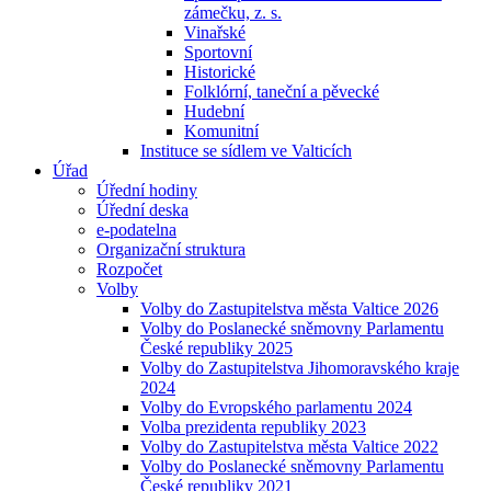
zámečku, z. s.
Vinařské
Sportovní
Historické
Folklórní, taneční a pěvecké
Hudební
Komunitní
Instituce se sídlem ve Valticích
Úřad
Úřední hodiny
Úřední deska
e-podatelna
Organizační struktura
Rozpočet
Volby
Volby do Zastupitelstva města Valtice 2026
Volby do Poslanecké sněmovny Parlamentu
České republiky 2025
Volby do Zastupitelstva Jihomoravského kraje
2024
Volby do Evropského parlamentu 2024
Volba prezidenta republiky 2023
Volby do Zastupitelstva města Valtice 2022
Volby do Poslanecké sněmovny Parlamentu
České republiky 2021