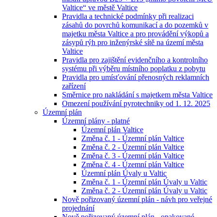
Valtice“ ve městě Valtice
Pravidla a technické podmínky při realizaci
zásahů do povrchů komunikací a do pozemků v
majetku města Valtice a pro provádění výkopů a
zásypů rýh pro inženýrské sítě na území města
Valtice
Pravidla pro zajištění evidenčního a kontrolního
systému při výběru místního poplatku z pobytu
Pravidla pro umísťování přenosných reklamních
zařízení
Směrnice pro nakládání s majetkem města Valtice
Omezení používání pyrotechniky od 1. 12. 2025
Územní plán
Územní plány - platné
Územní plán Valtice
Změna č. 1 - Územní plán Valtice
Změna č. 2 - Územní plán Valtice
Změna č. 3 - Územní plán Valtice
Změna č. 4 - Územní plán Valtice
Územní plán Úvaly u Valtic
Změna č. 1 - Územní plán Úvaly u Valtic
Změna č. 2 - Územní plán Úvaly u Valtic
Nově pořizovaný územní plán - návh pro veřejné
projednání
Nově pořizovaný územní plán - opakované