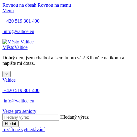
Rovnou na obsah
Rovnou na menu
Menu
+420 519 301 400
info@valtice.eu
Město
Valtice
Dobrý den, jsem chatbot a jsem tu pro vás! Klikněte na ikonu a
napište mi dotaz.
✕
Valtice
+420 519 301 400
info@valtice.eu
Verze pro seniory
Hledaný výraz
Hledat
rozšířené vyhledávání