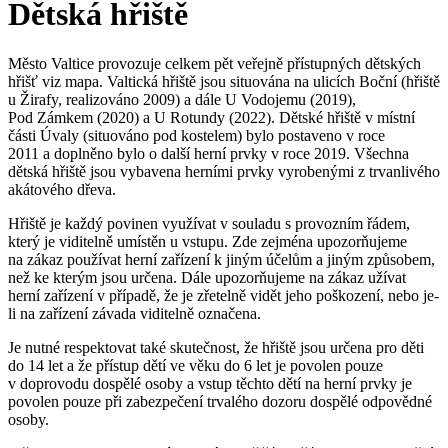
Dětská hřiště
Město Valtice provozuje celkem pět veřejně přístupných dětských
hřišť viz mapa. Valtická hřiště jsou situována na ulicích Boční (hřiště
u Žirafy, realizováno 2009) a dále U Vodojemu (2019),
Pod Zámkem (2020) a U Rotundy (2022). Dětské hřiště v místní
části Úvaly (situováno pod kostelem) bylo postaveno v roce
2011 a doplněno bylo o další herní prvky v roce 2019. Všechna
dětská hřiště jsou vybavena herními prvky vyrobenými z trvanlivého
akátového dřeva.
Hřiště je každý povinen využívat v souladu s provozním řádem,
který je viditelně umístěn u vstupu. Zde zejména upozorňujeme
na zákaz používat herní zařízení k jiným účelům a jiným způsobem,
než ke kterým jsou určena. Dále upozorňujeme na zákaz užívat
herní zařízení v případě, že je zřetelně vidět jeho poškození, nebo je-
li na zařízení závada viditelně označena.
Je nutné respektovat také skutečnost, že hřiště jsou určena pro děti
do 14 let a že přístup dětí ve věku do 6 let je povolen pouze
v doprovodu dospělé osoby a vstup těchto dětí na herní prvky je
povolen pouze při zabezpečení trvalého dozoru dospělé odpovědné
osoby.