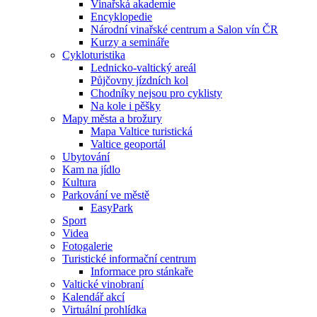
Vinařská akademie
Encyklopedie
Národní vinařské centrum a Salon vín ČR
Kurzy a semináře
Cykloturistika
Lednicko-valtický areál
Půjčovny jízdních kol
Chodníky nejsou pro cyklisty
Na kole i pěšky
Mapy města a brožury
Mapa Valtice turistická
Valtice geoportál
Ubytování
Kam na jídlo
Kultura
Parkování ve městě
EasyPark
Sport
Videa
Fotogalerie
Turistické informační centrum
Informace pro stánkaře
Valtické vinobraní
Kalendář akcí
Virtuální prohlídka