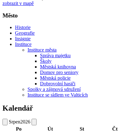
zobrazit v mapě
Město
Historie
Geografie
Insignie
Instituce
Instituce města
Správa majetku
Školy
Městská knihovna
Domov pro seniory
Městská policie
Dobrovolní hasiči
Spolky a zájmová sdružení
Instituce se sídlem ve Valticích
Kalendář
Srpen
2026
Po
Út
St
Čt