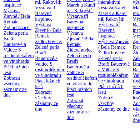
ml. Rakovští:
interaktivní
výs
inspirace
Marek a Karel
Výstava tří
výstava
Karel,
Mar
Výstava
ml. Rakovští:
Barevná
Marek a Karel
ml.
Zjevně / Bela
Výstava tří
inspirace
ml. Rakovští:
Výs
Remak
Barevná
Výstava
Výstava tří
Bar
Židlochovice:
inspirace
Zjevně / Bela
Barevná
ins
Zelená perla
Výstava
Remak
inspirace
Výs
Bratři
Zjevně / Bela
Židlochovice:
Výstava Zjevně
Zje
Bauerové a
Remak
Zelená perla
/ Bela Remak
Re
Valtice
S
Židlochovice:
Bratři
Židlochovice:
Žid
rostlinolékařem
Zelená perla
Bauerové a
Zelená perla
Zel
ve vinohradu
Bratři
Valtice
S
Bratři Bauerové
Bra
Ptáci lužních
Bauerové a
rostlinolékařem
a Valtice
S
Bau
lesů
Valtice
S
ve vinohradu
rostlinolékařem
Val
Zobrazit
rostlinolékařem
Ptáci lužních
ve vinohradu
ros
všechny
ve vinohradu
lesů
Ptáci lužních
ve 
záznamy ze
Ptáci lužních
Zobrazit
lesů
Ptá
dne
lesů
všechny
Zobrazit
les
Zobrazit
záznamy ze
všechny
Zob
všechny
dne
záznamy ze dne
vše
záznamy ze
záz
dne
dne