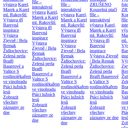
říše –
výstava
Karel,
říše –
ZRUŠENO
fot
interaktivní
Marek a Karel
interaktivní
Kouzelná ptačí
ZR
výstava
Karel,
ml. Rakovští:
výstava
Karel,
říše –
Kou
Marek a Karel
Výstava tří
Marek a Karel
interaktivní
říše
ml. Rakovští:
Barevná
ml. Rakovští:
výstava
Karel,
int
Výstava tří
inspirace
Výstava tří
Marek a Karel
výs
Barevná
Výstava
Barevná
ml. Rakovští:
Mar
inspirace
Zjevně / Bela
inspirace
Výstava tří
ml.
Výstava
Remak
Výstava
Barevná
Výs
Zjevně / Bela
Židlochovice:
Zjevně / Bela
inspirace
Bar
Remak
Zelená perla
Remak
Výstava Zjevně
ins
Židlochovice:
Bratři
Židlochovice:
/ Bela Remak
Výs
Zelená perla
Bauerové a
Zelená perla
Židlochovice:
Zje
Bratři
Valtice
S
Bratři
Zelená perla
Re
Bauerové a
rostlinolékařem
Bauerové a
Bratři Bauerové
Žid
Valtice
S
ve vinohradu
Valtice
S
a Valtice
S
Zel
rostlinolékařem
Ptáci lužních
rostlinolékařem
rostlinolékařem
Bra
ve vinohradu
lesů
ve vinohradu
ve vinohradu
Bau
Ptáci lužních
Zobrazit
Ptáci lužních
Ptáci lužních
Val
lesů
všechny
lesů
lesů
ros
Zobrazit
záznamy ze
Zobrazit
Zobrazit
ve 
všechny
dne
všechny
všechny
Ptá
záznamy ze
záznamy ze
záznamy ze dne
les
dne
dne
Zob
vše