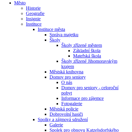
Město
Historie
Geografie
Insignie
Instituce
Instituce města
Správa majetku
Školy
Školy zřízené městem
Základní škola
Mateřská škola
Školy zřízené Jihomoravským
krajem
Městská knihovna
Domov pro seniory
O nás
Domov pro seniory - celoroční
pobyt
Informace pro zájemce
Fotogalerie
Městská policie
Dobrovolní hasiči
Spolky a zájmová sdružení
Galerie
Spolek pro obnovu Katzelsdorfského