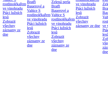
Bratři
Zelená perla
rostlinolékařem
ve vinohradu
Zel
Bauerové a
Bratři
ve vinohradu
Ptáci lužních
Bra
Valtice
S
Bauerové a
Ptáci lužních
lesů
Bau
rostlinolékařem
Valtice
S
lesů
Zobrazit
Val
ve vinohradu
rostlinolékařem
Zobrazit
všechny
ros
Ptáci lužních
ve vinohradu
všechny
záznamy ze dne
ve 
lesů
Ptáci lužních
záznamy ze
Ptá
Zobrazit
lesů
dne
les
všechny
Zobrazit
Zob
záznamy ze
všechny
vše
dne
záznamy ze
záz
dne
dne