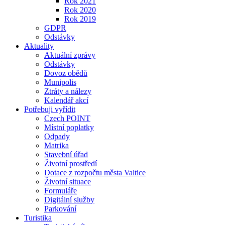
Rok 2021
Rok 2020
Rok 2019
GDPR
Odstávky
Aktuality
Aktuální zprávy
Odstávky
Dovoz obědů
Munipolis
Ztráty a nálezy
Kalendář akcí
Potřebuji vyřídit
Czech POINT
Místní poplatky
Odpady
Matrika
Stavební úřad
Životní prostředí
Dotace z rozpočtu města Valtice
Životní situace
Formuláře
Digitální služby
Parkování
Turistika