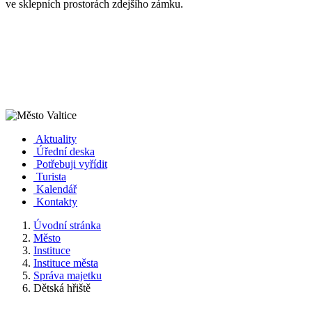
ve sklepních prostorách zdejšího zámku.
Aktuality
Úřední deska
Potřebuji vyřídit
Turista
Kalendář
Kontakty
Úvodní stránka
Město
Instituce
Instituce města
Správa majetku
Dětská hřiště