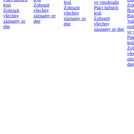
lesů
ve vinohradu
lesů
Zobrazit
Zel
Zobrazit
Ptáci lužních
Zobrazit
všechny
Bra
všechny
lesů
všechny
záznamy ze
Bau
záznamy ze
Zobrazit
záznamy ze
dne
Val
dne
všechny
dne
ros
záznamy ze dne
ve 
Ptá
les
Zob
vše
záz
dne