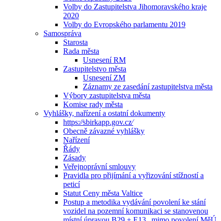
Volby do Zastupitelstva Jihomoravského kraje
2020
Volby do Evropského parlamentu 2019
Samospráva
Starosta
Rada města
Usnesení RM
Zastupitelstvo města
Usnesení ZM
Záznamy ze zasedání zastupitelstva města
Výbory zastupitelstva města
Komise rady města
Vyhlášky, nařízení a ostatní dokumenty
https:⁄⁄sbirkapp.gov.cz⁄
Obecně závazné vyhlášky
Nařízení
Řády
Zásady
Veřejnoprávní smlouvy
Pravidla pro přijímání a vyřizování stížností a
peticí
Statut Ceny města Valtice
Postup a metodika vydávání povolení ke stání
vozidel na pozemní komunikaci se stanovenou
místní úpravou B29 + E13 „mimo povolení MěÚ