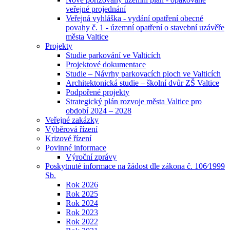
veřejné projednání
Veřejná vyhláška - vydání opatření obecné
povahy č. 1 - územní opatření o stavební uzávěře
města Valtice
Projekty
Studie parkování ve Valticích
Projektové dokumentace
Studie – Návrhy parkovacích ploch ve Valticích
Architektonická studie – školní dvůr ZŠ Valtice
Podpořené projekty
Strategický plán rozvoje města Valtice pro
období 2024 – 2028
Veřejné zakázky
Výběrová řízení
Krizové řízení
Povinné informace
Výroční zprávy
Poskytnuté informace na žádost dle zákona č. 106⁄1999
Sb.
Rok 2026
Rok 2025
Rok 2024
Rok 2023
Rok 2022