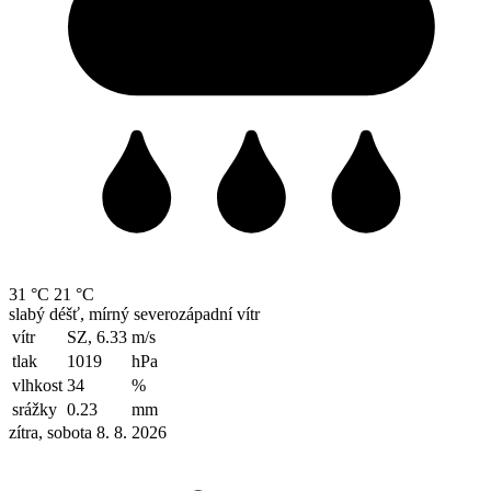
31 °C
21 °C
slabý déšť, mírný severozápadní vítr
vítr
SZ, 6.33
m/s
tlak
1019
hPa
vlhkost
34
%
srážky
0.23
mm
zítra, sobota 8. 8. 2026