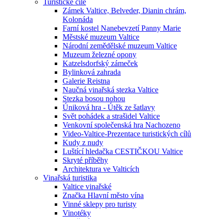
Turistické cíle
Zámek Valtice, Belveder, Dianin chrám,
Kolonáda
Farní kostel Nanebevzetí Panny Marie
Městské muzeum Valtice
Národní zemědělské muzeum Valtice
Muzeum železné opony
Katzelsdorfský zámeček
Bylinková zahrada
Galerie Reistna
Naučná vinařská stezka Valtice
Stezka bosou nohou
Úniková hra - Útěk ze šatlavy
Svět pohádek a strašidel Valtice
Venkovní společenská hra Nachozeno
Video-Valtice-Prezentace turistických cílů
Kudy z nudy
Luštící hledačka CESTIČKOU Valtice
Skryté příběhy
Architektura ve Valticích
Vinařská turistika
Valtice vinařské
Značka Hlavní město vína
Vinné sklepy pro turisty
Vinotéky