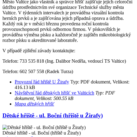
Město Valtice jako vlastník a správce hřišť zajišťuje jejich celoroční
údržbu prostřednictvím své organizace Technické služby města
Valtice. V týdenních intervalech je prováděna vizuální kontrola
herních prvků a je zajišťována jejich případná oprava a údržba.
Každý rok je v měsíci březnu provedena roční kontrola
provozuschopnosti prvků odbornou firmou. V pískovištích je
prováděna výměna písku a každoročně je zajištěn mikrobiologický
rozbor písku u akreditované laboratoře.
V případě zjištění závady kontaktujte:
Telefon: 733 535 818 (Ing. Dalibor Neděla, vedoucí TS Valtice)
Telefon: 602 507 558 (Radek Turza)
Provozní řád hřiště U Žirafy
Typ: PDF dokument, Velikost:
416.13 kB
Návštěvní řád dětských hřišť ve Valticích
Typ: PDF
dokument, Velikost: 500.55 kB
Mapa dětských hřišť
Dětské hřiště - ul. Boční (hřiště u Žirafy)
Dětské hřiště - ul. Boční (hřiště u Žirafy)