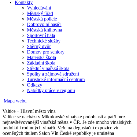
Kontakty
Vyhledávání
Městský úřad
Městská policie
Dobrovolní hasiči
Městská knihovna
Sportovní hala
Technické služby
Sběrný dvůr
Domov pro seniory
Mateřská škola
Základní škola
Střední vinařská škola
Spolky a zájmová sdružení
Turistické informační centrum
Odkazy
Nabídky práce v regionu
Mapa webu
Valtice – Hlavní město vína
Valtice se nachází v Mikulovské vinařské podoblasti a patří mezi
nejnavštěvovanější vinařská města v ČR. Je zde mnoho vinařských
podniků i rodinných vinařů. Veřejná degustační expozice vín
oceněných titulem Salon Vín České republiky je umístěna