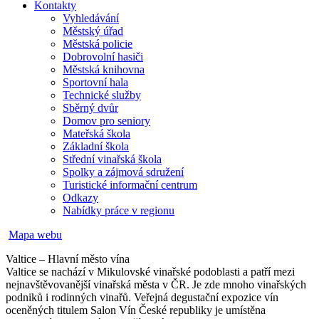
Kontakty
Vyhledávání
Městský úřad
Městská policie
Dobrovolní hasiči
Městská knihovna
Sportovní hala
Technické služby
Sběrný dvůr
Domov pro seniory
Mateřská škola
Základní škola
Střední vinařská škola
Spolky a zájmová sdružení
Turistické informační centrum
Odkazy
Nabídky práce v regionu
Mapa webu
Valtice – Hlavní město vína
Valtice se nachází v Mikulovské vinařské podoblasti a patří mezi
nejnavštěvovanější vinařská města v ČR. Je zde mnoho vinařských
podniků i rodinných vinařů. Veřejná degustační expozice vín
oceněných titulem Salon Vín České republiky je umístěna