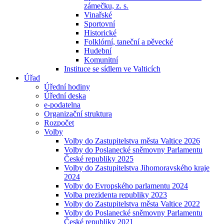
zámečku, z. s.
Vinařské
Sportovní
Historické
Folklórní, taneční a pěvecké
Hudební
Komunitní
Instituce se sídlem ve Valticích
Úřad
Úřední hodiny
Úřední deska
e-podatelna
Organizační struktura
Rozpočet
Volby
Volby do Zastupitelstva města Valtice 2026
Volby do Poslanecké sněmovny Parlamentu
České republiky 2025
Volby do Zastupitelstva Jihomoravského kraje
2024
Volby do Evropského parlamentu 2024
Volba prezidenta republiky 2023
Volby do Zastupitelstva města Valtice 2022
Volby do Poslanecké sněmovny Parlamentu
České republiky 2021