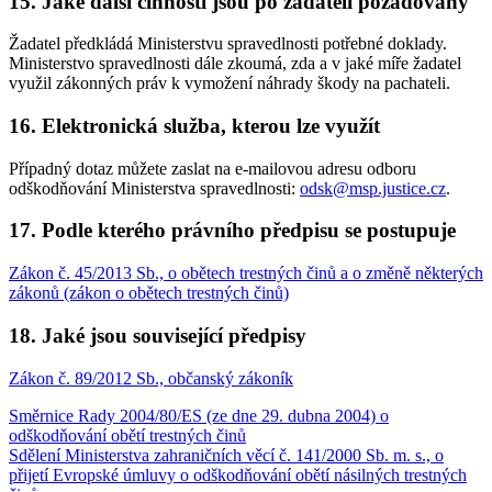
15. Jaké další činnosti jsou po žadateli požadovány
Žadatel předkládá Ministerstvu spravedlnosti potřebné doklady.
Ministerstvo spravedlnosti dále zkoumá, zda a v jaké míře žadatel
využil zákonných práv k vymožení náhrady škody na pachateli.
16. Elektronická služba, kterou lze využít
Případný dotaz můžete zaslat na e-mailovou adresu odboru
odškodňování Ministerstva spravedlnosti:
odsk@msp.justice.cz
.
17. Podle kterého právního předpisu se postupuje
Zákon č. 45/2013 Sb., o obětech trestných činů a o změně některých
zákonů (zákon o obětech trestných činů)
18. Jaké jsou související předpisy
Zákon č. 89/2012 Sb., občanský zákoník
Směrnice Rady 2004/80/ES (ze dne 29. dubna 2004) o
odškodňování obětí trestných činů
Sdělení Ministerstva zahraničních věcí č. 141/2000 Sb. m. s., o
přijetí Evropské úmluvy o odškodňování obětí násilných trestných