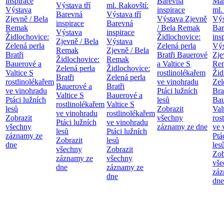
inspirace
Barevná
Mar
Výstava tří
ml. Rakovští:
Výstava
inspirace
ml.
Barevná
Výstava tří
Zjevně / Bela
Výstava Zjevně
Výs
inspirace
Barevná
Remak
/ Bela Remak
Bar
Výstava
inspirace
Židlochovice:
Židlochovice:
ins
Zjevně / Bela
Výstava
Zelená perla
Zelená perla
Výs
Remak
Zjevně / Bela
Bratři
Bratři Bauerové
Zje
Židlochovice:
Remak
Bauerové a
a Valtice
S
Re
Zelená perla
Židlochovice:
Valtice
S
rostlinolékařem
Žid
Bratři
Zelená perla
rostlinolékařem
ve vinohradu
Zel
Bauerové a
Bratři
ve vinohradu
Ptáci lužních
Bra
Valtice
S
Bauerové a
Ptáci lužních
lesů
Bau
rostlinolékařem
Valtice
S
lesů
Zobrazit
Val
ve vinohradu
rostlinolékařem
Zobrazit
všechny
ros
Ptáci lužních
ve vinohradu
všechny
záznamy ze dne
ve 
lesů
Ptáci lužních
záznamy ze
Ptá
Zobrazit
lesů
dne
les
všechny
Zobrazit
Zob
záznamy ze
všechny
vše
dne
záznamy ze
záz
dne
dne