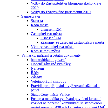
Volby do Zastupitelstva Jihomoravského kraje
2020
Volby do Evropského parlamentu 2019
Samospráva
Starosta
Rada města
Usnesení RM
Zastupitelstvo města
Usnesení ZM
Záznamy ze zasedání zastupitelstva města
Výbory zastupitelstva města
Komise rady města
Vyhlášky, nařízení a ostatní dokumenty
https:⁄⁄sbirkapp.gov.cz⁄
Obecně závazné vyhlášky
Nařízení
Řády
Zásady
Veřejnoprávní smlouvy
Pravidla pro přijímání a vyřizování stížností a
peticí
Statut Ceny města Valtice
Postup a metodika vydávání povolení ke stání
vozidel na pozemní komunikaci se stanovenou
místní úpravou B29 + E13 „mimo povolení MěÚ