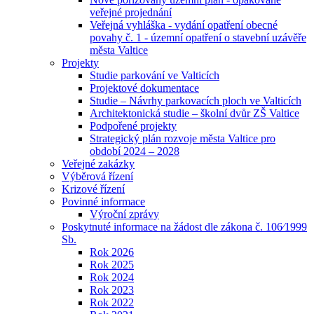
veřejné projednání
Veřejná vyhláška - vydání opatření obecné
povahy č. 1 - územní opatření o stavební uzávěře
města Valtice
Projekty
Studie parkování ve Valticích
Projektové dokumentace
Studie – Návrhy parkovacích ploch ve Valticích
Architektonická studie – školní dvůr ZŠ Valtice
Podpořené projekty
Strategický plán rozvoje města Valtice pro
období 2024 – 2028
Veřejné zakázky
Výběrová řízení
Krizové řízení
Povinné informace
Výroční zprávy
Poskytnuté informace na žádost dle zákona č. 106⁄1999
Sb.
Rok 2026
Rok 2025
Rok 2024
Rok 2023
Rok 2022