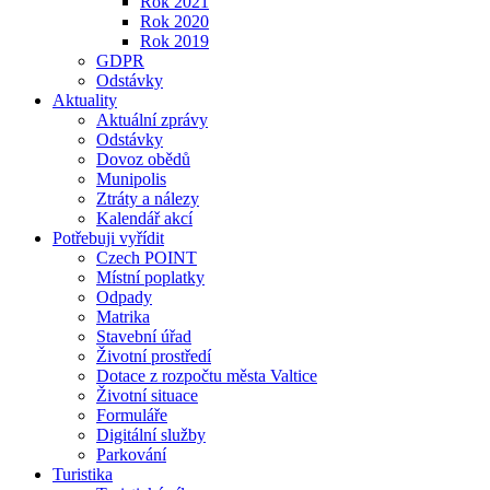
Rok 2021
Rok 2020
Rok 2019
GDPR
Odstávky
Aktuality
Aktuální zprávy
Odstávky
Dovoz obědů
Munipolis
Ztráty a nálezy
Kalendář akcí
Potřebuji vyřídit
Czech POINT
Místní poplatky
Odpady
Matrika
Stavební úřad
Životní prostředí
Dotace z rozpočtu města Valtice
Životní situace
Formuláře
Digitální služby
Parkování
Turistika