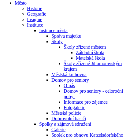
Město
Historie
Geografie
Insignie
Instituce
Instituce města
Správa majetku
Školy
Školy zřízené městem
Základní škola
Mateřská škola
Školy zřízené Jihomoravským
krajem
Městská knihovna
Domov pro seniory
O nás
Domov pro seniory - celoroční
pobyt
Informace pro zájemce
Fotogalerie
Městská policie
Dobrovolní hasiči
Spolky a zájmová sdružení
Galerie
Spolek pro obnovu Katzelsdorfského