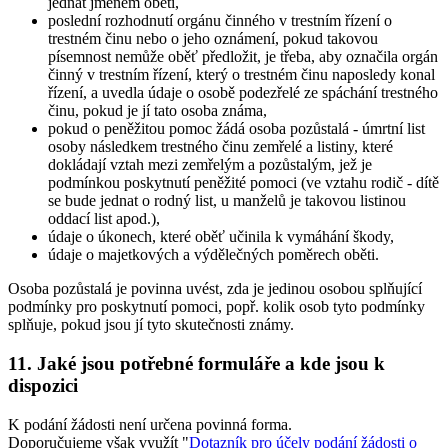
jednat jménem oběti,
poslední rozhodnutí orgánu činného v trestním řízení o
trestném činu nebo o jeho oznámení, pokud takovou
písemnost nemůže oběť předložit, je třeba, aby označila orgán
činný v trestním řízení, který o trestném činu naposledy konal
řízení, a uvedla údaje o osobě podezřelé ze spáchání trestného
činu, pokud je jí tato osoba známa,
pokud o peněžitou pomoc žádá osoba pozůstalá - úmrtní list
osoby následkem trestného činu zemřelé a listiny, které
dokládají vztah mezi zemřelým a pozůstalým, jež je
podmínkou poskytnutí peněžité pomoci (ve vztahu rodič - dítě
se bude jednat o rodný list, u manželů je takovou listinou
oddací list apod.),
údaje o úkonech, které oběť učinila k vymáhání škody,
údaje o majetkových a výdělečných poměrech oběti.
Osoba pozůstalá je povinna uvést, zda je jedinou osobou splňující
podmínky pro poskytnutí pomoci, popř. kolik osob tyto podmínky
splňuje, pokud jsou jí tyto skutečnosti známy.
11. Jaké jsou potřebné formuláře a kde jsou k
dispozici
K podání žádosti není určena povinná forma.
Doporučujeme však využít "
Dotazník pro účely podání žádosti o