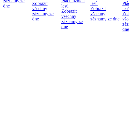
záznamy ze
Ptáci lužních
Zobrazit
lesů
Ptá
dne
lesů
všechny
Zobrazit
les
Zobrazit
záznamy ze
všechny
Zob
všechny
dne
záznamy ze dne
vše
záznamy ze
záz
dne
dne