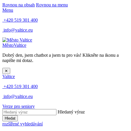
Rovnou na obsah
Rovnou na menu
Menu
+420 519 301 400
info@valtice.eu
Město
Valtice
Dobrý den, jsem chatbot a jsem tu pro vás! Klikněte na ikonu a
napište mi dotaz.
✕
Valtice
+420 519 301 400
info@valtice.eu
Verze pro seniory
Hledaný výraz
Hledat
rozšířené vyhledávání