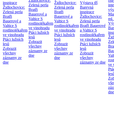
Židlochovice:
říše
inspirace
Židlochovice:
Výstava tří
Zelená perla
int
Židlochovice:
Zelená perla
Barevná
Bratři
výs
Zelená perla
Bratři
inspirace
Bauerové a
Mar
Bratři
Bauerové a
Židlochovice:
Valtice
S
ml.
Bauerové a
Valtice
S
Zelená perla
rostlinolékařem
Výs
Valtice
S
rostlinolékařem
Bratři Bauerové
ve vinohradu
Bar
rostlinolékařem
ve vinohradu
a Valtice
S
Ptáci lužních
ins
ve vinohradu
Ptáci lužních
rostlinolékařem
lesů
Žid
Ptáci lužních
lesů
ve vinohradu
Zobrazit
Zel
lesů
Zobrazit
Ptáci lužních
všechny
Bra
Zobrazit
všechny
lesů
záznamy ze
Bau
všechny
záznamy ze
Zobrazit
dne
Val
záznamy ze
dne
všechny
ros
dne
záznamy ze dne
ve 
Ptá
les
Zob
vše
záz
dne