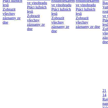
Ptáci lužních
rostlinolékařem
rostlinolékařem
ve vinohradu
Bau
lesů
ve vinohradu
ve vinohradu
Ptáci lužních
Val
Zobrazit
Ptáci lužních
Ptáci lužních
lesů
ros
všechny
lesů
lesů
Zobrazit
ve 
záznamy ze
Zobrazit
Zobrazit
všechny
Ptá
dne
všechny
všechny
záznamy ze
les
záznamy ze
záznamy ze dne
dne
Zob
dne
vše
záz
dne
21
14
Raj
pap
Výs