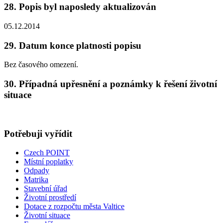
28. Popis byl naposledy aktualizován
05.12.2014
29. Datum konce platnosti popisu
Bez časového omezení.
30. Případná upřesnění a poznámky k řešení životní
situace
Potřebuji vyřídit
Czech POINT
Místní poplatky
Odpady
Matrika
Stavební úřad
Životní prostředí
Dotace z rozpočtu města Valtice
Životní situace