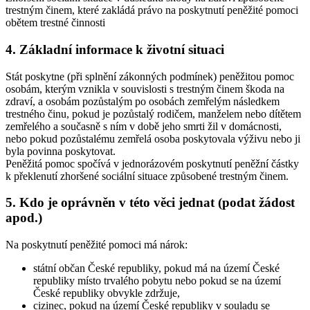
trestným činem, které zakládá právo na poskytnutí peněžité pomoci
obětem trestné činnosti
4. Základní informace k životní situaci
Stát poskytne (při splnění zákonných podmínek) peněžitou pomoc
osobám, kterým vznikla v souvislosti s trestným činem škoda na
zdraví, a osobám pozůstalým po osobách zemřelým následkem
trestného činu, pokud je pozůstalý rodičem, manželem nebo dítětem
zemřelého a současně s ním v době jeho smrti žil v domácnosti,
nebo pokud pozůstalému zemřelá osoba poskytovala výživu nebo ji
byla povinna poskytovat.
Peněžitá pomoc spočívá v jednorázovém poskytnutí peněžní částky
k překlenutí zhoršené sociální situace způsobené trestným činem.
5. Kdo je oprávněn v této věci jednat (podat žádost
apod.)
Na poskytnutí peněžité pomoci má nárok:
státní občan České republiky, pokud má na území České
republiky místo trvalého pobytu nebo pokud se na území
České republiky obvykle zdržuje,
cizinec, pokud na území České republiky v souladu se