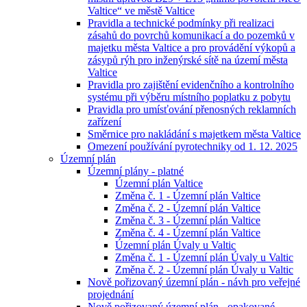
Valtice“ ve městě Valtice
Pravidla a technické podmínky při realizaci
zásahů do povrchů komunikací a do pozemků v
majetku města Valtice a pro provádění výkopů a
zásypů rýh pro inženýrské sítě na území města
Valtice
Pravidla pro zajištění evidenčního a kontrolního
systému při výběru místního poplatku z pobytu
Pravidla pro umísťování přenosných reklamních
zařízení
Směrnice pro nakládání s majetkem města Valtice
Omezení používání pyrotechniky od 1. 12. 2025
Územní plán
Územní plány - platné
Územní plán Valtice
Změna č. 1 - Územní plán Valtice
Změna č. 2 - Územní plán Valtice
Změna č. 3 - Územní plán Valtice
Změna č. 4 - Územní plán Valtice
Územní plán Úvaly u Valtic
Změna č. 1 - Územní plán Úvaly u Valtic
Změna č. 2 - Územní plán Úvaly u Valtic
Nově pořizovaný územní plán - návh pro veřejné
projednání
Nově pořizovaný územní plán - opakované