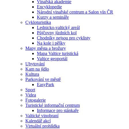
Vinařská akademie
Encyklopedie
Národní vinařské centrum a Salon vín ČR
Kurzy a semináře
Cykloturistika
Lednicko-valtický areál
Půjčovny jízdních kol
Chodníky nejsou pro cyklisty
Na kole i pěšky
Mapy města a brožury
Mapa Valtice turistická
Valtice geoportál
Ubytování
Kam na jídlo
Kultura
Parkování ve městě
EasyPark
Sport
Videa
Fotogalerie
Turistické informační centrum
Informace pro stánkaře
Valtické vinobraní
Kalendář akcí
Virtuální prohlídka