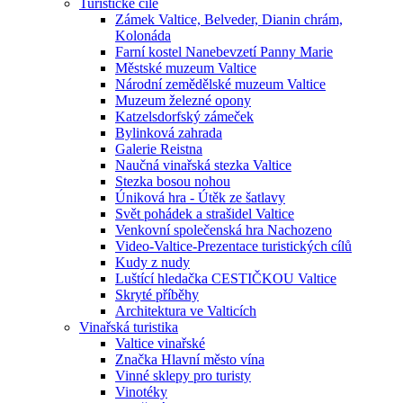
Turistické cíle
Zámek Valtice, Belveder, Dianin chrám,
Kolonáda
Farní kostel Nanebevzetí Panny Marie
Městské muzeum Valtice
Národní zemědělské muzeum Valtice
Muzeum železné opony
Katzelsdorfský zámeček
Bylinková zahrada
Galerie Reistna
Naučná vinařská stezka Valtice
Stezka bosou nohou
Úniková hra - Útěk ze šatlavy
Svět pohádek a strašidel Valtice
Venkovní společenská hra Nachozeno
Video-Valtice-Prezentace turistických cílů
Kudy z nudy
Luštící hledačka CESTIČKOU Valtice
Skryté příběhy
Architektura ve Valticích
Vinařská turistika
Valtice vinařské
Značka Hlavní město vína
Vinné sklepy pro turisty
Vinotéky