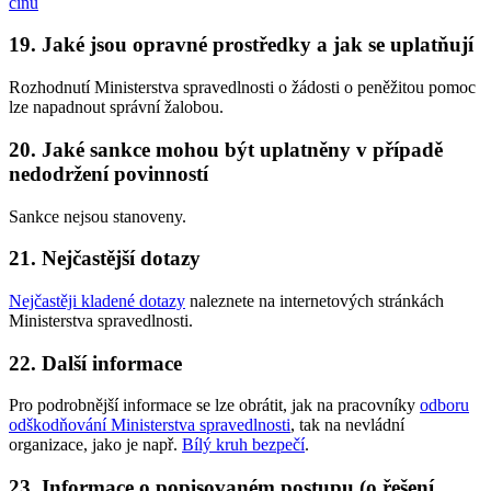
činů
19. Jaké jsou opravné prostředky a jak se uplatňují
Rozhodnutí Ministerstva spravedlnosti o žádosti o peněžitou pomoc
lze napadnout správní žalobou.
20. Jaké sankce mohou být uplatněny v případě
nedodržení povinností
Sankce nejsou stanoveny.
21. Nejčastější dotazy
Nejčastěji kladené dotazy
naleznete na internetových stránkách
Ministerstva spravedlnosti.
22. Další informace
Pro podrobnější informace se lze obrátit, jak na pracovníky
odboru
odškodňování Ministerstva spravedlnosti
, tak na nevládní
organizace, jako je např.
Bílý kruh bezpečí
.
23. Informace o popisovaném postupu (o řešení