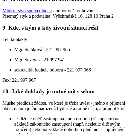
Ministerstvo spravedlnosti
- odbor odškodňování
Písemný styk a podatelna: Vyšehradská 16, 128 10 Praha 2
9. Kde, s kým a kdy životní situaci řešit
Tel. kontakty:
Mgr. Staňková - 221 997 965
Mgr. Severa - 221 997 941
sekretariát ředitele odboru - 221 997 966
Fax: 221 997 967
10. Jaké doklady je nutné mít s sebou
Musíte předložit žádost, ve které je třeba uvést - jméno a příjmení
oběti, datum jejího narození, bydliště a rodné číslo, a připojit k ní:
jestliže je oběť zastoupena jinou osobou (zástupcem) na
základě zákonného zastoupení (např. nezletilé dítě svým
rodičem) nebo na základě dohody o plné moci - oprávnění