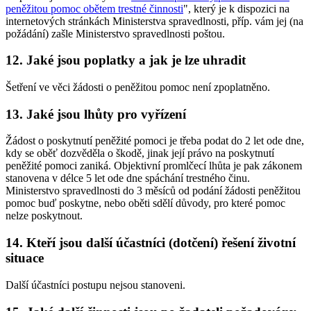
peněžitou pomoc obětem trestné činnosti
", který je k dispozici na
internetových stránkách Ministerstva spravedlnosti, příp. vám jej (na
požádání) zašle Ministerstvo spravedlnosti poštou.
12. Jaké jsou poplatky a jak je lze uhradit
Šetření ve věci žádosti o peněžitou pomoc není zpoplatněno.
13. Jaké jsou lhůty pro vyřízení
Žádost o poskytnutí peněžité pomoci je třeba podat do 2 let ode dne,
kdy se oběť dozvěděla o škodě, jinak její právo na poskytnutí
peněžité pomoci zaniká. Objektivní promlčecí lhůta je pak zákonem
stanovena v délce 5 let ode dne spáchání trestného činu.
Ministerstvo spravedlnosti do 3 měsíců od podání žádosti peněžitou
pomoc buď poskytne, nebo oběti sdělí důvody, pro které pomoc
nelze poskytnout.
14. Kteří jsou další účastníci (dotčení) řešení životní
situace
Další účastníci postupu nejsou stanoveni.