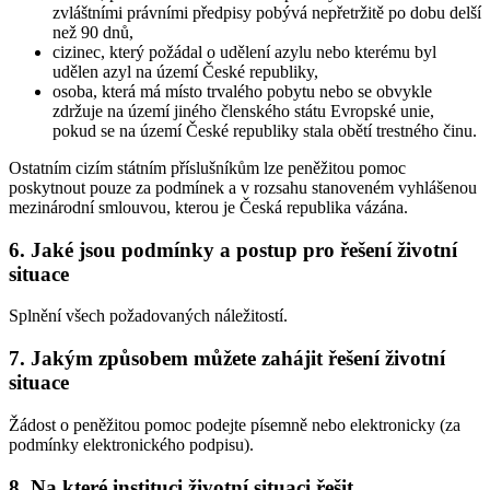
zvláštními právními předpisy pobývá nepřetržitě po dobu delší
než 90 dnů,
cizinec, který požádal o udělení azylu nebo kterému byl
udělen azyl na území České republiky,
osoba, která má místo trvalého pobytu nebo se obvykle
zdržuje na území jiného členského státu Evropské unie,
pokud se na území České republiky stala obětí trestného činu.
Ostatním cizím státním příslušníkům lze peněžitou pomoc
poskytnout pouze za podmínek a v rozsahu stanoveném vyhlášenou
mezinárodní smlouvou, kterou je Česká republika vázána.
6. Jaké jsou podmínky a postup pro řešení životní
situace
Splnění všech požadovaných náležitostí.
7. Jakým způsobem můžete zahájit řešení životní
situace
Žádost o peněžitou pomoc podejte písemně nebo elektronicky (za
podmínky elektronického podpisu).
8. Na které instituci životní situaci řešit