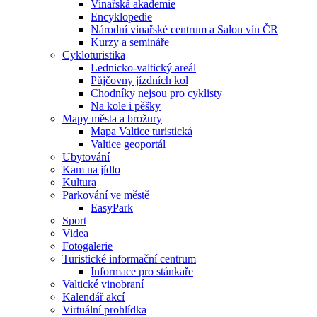
Vinařská akademie
Encyklopedie
Národní vinařské centrum a Salon vín ČR
Kurzy a semináře
Cykloturistika
Lednicko-valtický areál
Půjčovny jízdních kol
Chodníky nejsou pro cyklisty
Na kole i pěšky
Mapy města a brožury
Mapa Valtice turistická
Valtice geoportál
Ubytování
Kam na jídlo
Kultura
Parkování ve městě
EasyPark
Sport
Videa
Fotogalerie
Turistické informační centrum
Informace pro stánkaře
Valtické vinobraní
Kalendář akcí
Virtuální prohlídka