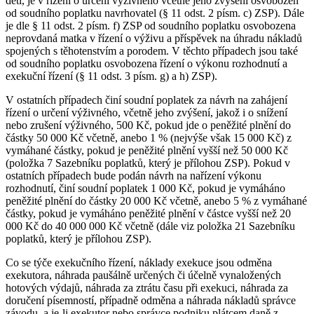
dětí, je v řízení o určení výživného včetně jeho zvýšení osvobozen
od soudního poplatku navrhovatel (§ 11 odst. 2 písm. c) ZSP). Dále
je dle § 11 odst. 2 písm. f) ZSP od soudního poplatku osvobozena
neprovdaná matka v řízení o výživu a příspěvek na úhradu nákladů
spojených s těhotenstvím a porodem. V těchto případech jsou také
od soudního poplatku osvobozena řízení o výkonu rozhodnutí a
exekuční řízení (§ 11 odst. 3 písm. g) a h) ZSP).
V ostatních případech činí soudní poplatek za návrh na zahájení
řízení o určení výživného, včetně jeho zvýšení, jakož i o snížení
nebo zrušení výživného, 500 Kč, pokud jde o peněžité plnění do
částky 50 000 Kč včetně, anebo 1 % (nejvýše však 15 000 Kč) z
vymáhané částky, pokud je peněžité plnění vyšší než 50 000 Kč
(položka 7 Sazebníku poplatků, který je přílohou ZSP). Pokud v
ostatních případech bude podán návrh na nařízení výkonu
rozhodnutí, činí soudní poplatek 1 000 Kč, pokud je vymáháno
peněžité plnění do částky 20 000 Kč včetně, anebo 5 % z vymáhané
částky, pokud je vymáháno peněžité plnění v částce vyšší než 20
000 Kč do 40 000 000 Kč včetně (dále viz položka 21 Sazebníku
poplatků, který je přílohou ZSP).
Co se týče exekučního řízení, náklady exekuce jsou odměna
exekutora, náhrada paušálně určených či účelně vynaložených
hotových výdajů, náhrada za ztrátu času při exekuci, náhrada za
doručení písemností, případně odměna a náhrada nákladů správce
závodu, a je-li exekutor nebo správce podniku plátcem daně z