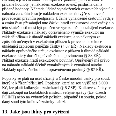
přidané hodnoty, je nákladem exekuce rovněž příslušná daň z
přidané hodnoty. Náhrada účelně vynaložených cestovních výdajů a
náhrada za ztrátu času je nákladem exekuce do výše stanovené
prováděcím právním předpisem. Účelně vynaložené cestovní výdaje
a ztrátu času přesahující tuto částku hradí exekutorovi oprávněný a o
této skutečnosti musí být poučen ve vyrozumění o zahájení exekuce.
Náklady exekuce a náklady oprávněného vymůže exekutor na
základě příkazu k úhradě nákladů exekuce, a to některým ze
způsobů určených v exekučním příkazu k provedení exekuce
ukládající zaplacení peněžité částky (§ 87 EŘ). Náklady exekuce a
náklady oprávněného určuje exekutor v příkazu k úhradě nákladů
exekuce, který doručí oprávněnému a povinnému (§ 88 EŘ).
Náklad exekuce hradí exekutorovi povinný. Oprávněný má právo
na náhradu nákladů účelně vynaložených k vymáhání nároku.
Náklady oprávněného hradí oprávněnému povinný (§ 87 EŘ).
Poplatky se platí na účet zřízený u České národní banky pro soud,
který je k řízení příslušný. Poplatky, které nejsou vyšší než 5 000
Kč, lze platit kolkovými známkami (§ 8 ZSP). Kolkové známky se
dají zakoupit na kontaktních místech veřejné správy (tzv. Czech
POINT) nebo na vybraných poštách, případně i u soudu, pokud
daný soud tyto kolkové známky nabízí.
13. Jaké jsou lhůty pro vyřízení