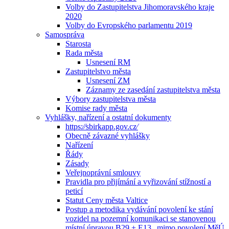
Volby do Zastupitelstva Jihomoravského kraje
2020
Volby do Evropského parlamentu 2019
Samospráva
Starosta
Rada města
Usnesení RM
Zastupitelstvo města
Usnesení ZM
Záznamy ze zasedání zastupitelstva města
Výbory zastupitelstva města
Komise rady města
Vyhlášky, nařízení a ostatní dokumenty
https:⁄⁄sbirkapp.gov.cz⁄
Obecně závazné vyhlášky
Nařízení
Řády
Zásady
Veřejnoprávní smlouvy
Pravidla pro přijímání a vyřizování stížností a
peticí
Statut Ceny města Valtice
Postup a metodika vydávání povolení ke stání
vozidel na pozemní komunikaci se stanovenou
místní úpravou B29 + E13 „mimo povolení MěÚ