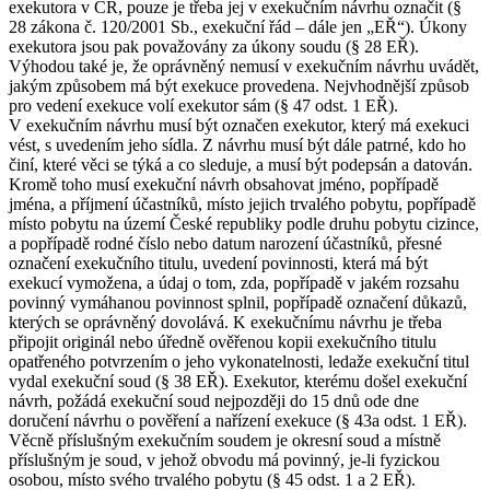
exekutora v ČR, pouze je třeba jej v exekučním návrhu označit (§
28 zákona č. 120/2001 Sb., exekuční řád – dále jen „EŘ“). Úkony
exekutora jsou pak považovány za úkony soudu (§ 28 EŘ).
Výhodou také je, že oprávněný nemusí v exekučním návrhu uvádět,
jakým způsobem má být exekuce provedena. Nejvhodnější způsob
pro vedení exekuce volí exekutor sám (§ 47 odst. 1 EŘ).
V exekučním návrhu musí být označen exekutor, který má exekuci
vést, s uvedením jeho sídla. Z návrhu musí být dále patrné, kdo ho
činí, které věci se týká a co sleduje, a musí být podepsán a datován.
Kromě toho musí exekuční návrh obsahovat jméno, popřípadě
jména, a příjmení účastníků, místo jejich trvalého pobytu, popřípadě
místo pobytu na území České republiky podle druhu pobytu cizince,
a popřípadě rodné číslo nebo datum narození účastníků, přesné
označení exekučního titulu, uvedení povinnosti, která má být
exekucí vymožena, a údaj o tom, zda, popřípadě v jakém rozsahu
povinný vymáhanou povinnost splnil, popřípadě označení důkazů,
kterých se oprávněný dovolává. K exekučnímu návrhu je třeba
připojit originál nebo úředně ověřenou kopii exekučního titulu
opatřeného potvrzením o jeho vykonatelnosti, ledaže exekuční titul
vydal exekuční soud (§ 38 EŘ). Exekutor, kterému došel exekuční
návrh, požádá exekuční soud nejpozději do 15 dnů ode dne
doručení návrhu o pověření a nařízení exekuce (§ 43a odst. 1 EŘ).
Věcně příslušným exekučním soudem je okresní soud a místně
příslušným je soud, v jehož obvodu má povinný, je-li fyzickou
osobou, místo svého trvalého pobytu (§ 45 odst. 1 a 2 EŘ).