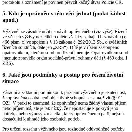
protokolu a oznámení je povinen převzít každý útvar Policie ČR.
5. Kdo je oprávněn v této věci jednat (podat žádost
apod.)
Výživné lze zásadně určit na návrh oprávněného (viz výše). Řízení
ve věcech výživy nezletilého dítěte však lze zahájit i bez návrhu (§
466 písm. c) ve spojení s § 13 zákona č. 292/2013 Sb., o zvláštních
řízeních soudních, dále jen „ZŘS“). Dítě je v řízení zastoupeno
opatrovníkem, kterého soud pro řízení jmenuje. Opatrovníkem soud
jmenuje zpravidla orgán sociálně-právní ochrany dětí (§ 469 odst. 1
ZŘS).
6. Jaké jsou podmínky a postup pro řešení životní
situace
Zásadní a základní podmínkou k přiznání výživného je skutečnost,
že oprávněná osoba není objektivně schopna se sama živit (§ 911
OZ). V praxi to znamená, že oprávněný nemá žádný vlastní příjem,
nebo příjem má, ale je tak nízký, že nepostačuje k pokrytí jeho
potřeb, anebo výnosy z majetku, který oprávněnému patří, nejsou
dostačující k úhradě jeho osobních potřeb.
Pro určení rozsahu výživného jsou rozhodné odůvodněné potřeby