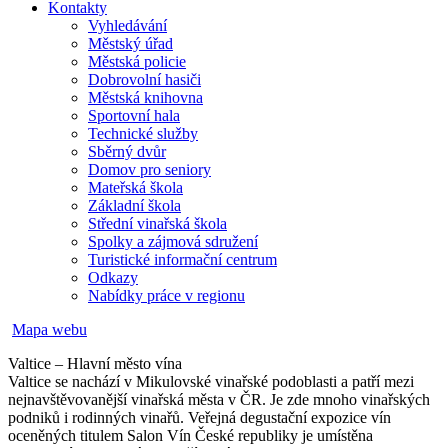
Kontakty
Vyhledávání
Městský úřad
Městská policie
Dobrovolní hasiči
Městská knihovna
Sportovní hala
Technické služby
Sběrný dvůr
Domov pro seniory
Mateřská škola
Základní škola
Střední vinařská škola
Spolky a zájmová sdružení
Turistické informační centrum
Odkazy
Nabídky práce v regionu
Mapa webu
Valtice – Hlavní město vína
Valtice se nachází v Mikulovské vinařské podoblasti a patří mezi
nejnavštěvovanější vinařská města v ČR. Je zde mnoho vinařských
podniků i rodinných vinařů. Veřejná degustační expozice vín
oceněných titulem Salon Vín České republiky je umístěna