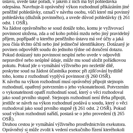
ústavu, uvede také pořadí, v jakém z nich má být pohledávka
odepsána. Navrhuje-li oprávněný výkon rozhodnutí přikázáním jiné
peněžité pohledávky, označí v návrhu osobu, vůči které má povinný
pohledávku (dlužník povinného), a uvede důvod pohledávky (§ 261
odst. 1 OSŘ).
Na žádost oprávněného se soud dotáže toho, komu je vyživovací
povinnost uložena, zda a od koho pobírá mzdu nebo jiný pravidelný
příjem, popřípadě u kterého peněžního ústavu má své účty a jaká
jsou čísla těchto účtů nebo jiné jedinečné identifikátory. Dotázaný je
povinen odpovědět soudu do jednoho týdne od doručení dotazu.
Pokud dotázaný tuto povinnost nesplní nebo uvede v odpovědi
nepravdivé nebo neúplné údaje, může mu soud uložit pořádkovou
pokutu. Pokud jde o vymáhání výživného pro nezletilé dítě,
poskytne soud na žádost účastníka pomoc při zjišťování bydliště
toho, komu z rozhodnutí vyplývá povinnost (§ 260 OSŘ).
K návrhu na výkon rozhodnutí musí oprávněný připojit stejnopis
rozhodnutí, opatřený potvrzením o jeho vykonatelnosti. Potvrzením
o vykonatelnosti opatří rozhodnutí soud, který o věci rozhodoval
jako soud prvního stupně. Stejnopis rozhodnutí není třeba připojit,
jestliže se návrh na výkon rozhodnutí podává u soudu, který o věci
rozhodoval jako soud prvního stupně (§ 261 odst. 2 OSŘ). Pokud
soud výkon rozhodnutí nařídí, postará se o jeho provedení (§ 265
OSŘ).
Druhou cestou je vymáhání výživného prostřednictvím exekutora.
Oprávněný si může zvolit k vedení exekučního řízení kteréhokoli