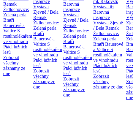
inspirace
ml. Rakovští:
Výs
Remak
Barevná
Výstava
Výstava tří
Bar
Židlochovice:
inspirace
Zjevně / Bela
Barevná
ins
Zelená perla
Výstava
Remak
inspirace
Výs
Bratři
Zjevně / Bela
Židlochovice:
Výstava Zjevně
Zje
Bauerové a
Remak
Zelená perla
/ Bela Remak
Re
Valtice
S
Židlochovice:
Bratři
Židlochovice:
Žid
rostlinolékařem
Zelená perla
Bauerové a
Zelená perla
Zel
ve vinohradu
Bratři
Valtice
S
Bratři Bauerové
Bra
Ptáci lužních
Bauerové a
rostlinolékařem
a Valtice
S
Bau
lesů
Valtice
S
ve vinohradu
rostlinolékařem
Val
Zobrazit
rostlinolékařem
Ptáci lužních
ve vinohradu
ros
všechny
ve vinohradu
lesů
Ptáci lužních
ve 
záznamy ze
Ptáci lužních
Zobrazit
lesů
Ptá
dne
lesů
všechny
Zobrazit
les
Zobrazit
záznamy ze
všechny
Zob
všechny
dne
záznamy ze dne
vše
záznamy ze
záz
dne
dne