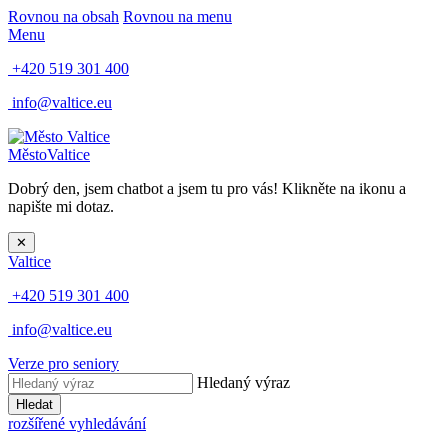
Rovnou na obsah
Rovnou na menu
Menu
+420 519 301 400
info@valtice.eu
Město
Valtice
Dobrý den, jsem chatbot a jsem tu pro vás! Klikněte na ikonu a
napište mi dotaz.
✕
Valtice
+420 519 301 400
info@valtice.eu
Verze pro seniory
Hledaný výraz
Hledat
rozšířené vyhledávání