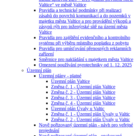
Valtice“ ve městě Valtice
Pravidla a technické podmínky při realizaci
zásahů do povrchů komunikací a do pozemků v
majetku města Valtice a pro provádění výkopů a
zásypů rýh pro inženýrské sítě na území města
Valtice
Pravidla pro zajištění evidenčního a kontrolního
systému při výběru místního poplatku z pobytu
Pravidla pro umísťování přenosných reklamních
zařízení
Směrnice pro nakládání s majetkem města Valtice
Omezení používání pyrotechniky od 1. 12. 2025
Územní plán
Územní plány - platné
Územní plán Valtice
Změna č. 1 - Územní plán Valtice
Změna č. 2 - Územní plán Valtice
Změna č. 3 - Územní plán Valtice
Změna č. 4 - Územní plán Valtice
Územní plán Úvaly u Valtic
Změna č. 1 - Územní plán Úvaly u Valtic
Změna č. 2 - Územní plán Úvaly u Valtic
Nově pořizovaný územní plán - návh pro veřejné
projednání
Nově pořizovaný územní plán - opakované