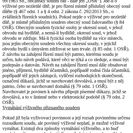
99/1963 Sb., občanský soudní řád - dále jen „OSŘ“). Jde-li o
výživné pro nezletilé dítě, je pro řízení místně příslušný obecný soud
dítěte (§ 467 odst. 1 a § 4 odst. 2 zákona č. 292/2013 Sb., o
zvláštních řízeních soudních). Pokud nejde o výživné pro nezletilé
dítě, je místně příslušným soudem obecný soud žalovaného (§ 84
OSŘ). Obecným soudem fyzické osoby je okresní soud, v jehož
obvodu má bydliště, a nemá-li bydliště, okresní soud, v jehož
obvodu se zdržuje. Má-li fyzická osoba bydliště na více místech,
jsou jejím obecným soudem všechny okresní soudy, v jejichž
obvodu bydlí s úmyslem zdržovat se tam trvale. (§ 85 odst. 1 OSŘ).
Z návrhu na zahájení řízení musí být patrno, kterému soudu je
určen, kdo návrh podává, které věci se týká a co sleduje, a musí být
podepsán a datován. Návrh na zahájení řízení musí dále obsahovat
jméno, příjmení, bydliště účastníků, popřípadě rodná čísla účastníků,
popřípadě též jejich zástupců, vylíčení rozhodujících skutečností,
označení důkazů, jichž se navrhovatel dovolává, a musí být z něj
patrno, čeho se navrhovatel domáhá (§ 79 odst. 1 OSŘ).
Navrhovatel je povinen k návrhu připojit písemné důkazy, jichž se
dovolává, a to v listinné nebo v elektronické podobě (§ 79 odst. 2
OSŘ).
Vymáhání výživného přiznaného soudem
Pokud již byla vyživovací povinnost a její rozsah povinnému určena
rozsudkem soudu, ale povinný výživné neplatí, je možné výživné
vymáhat. Existují dva způsoby vymáhání výživného, a to buď