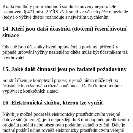
Konkrétní lhůty pro rozhodnutí soudu stanoveny nejsou. Dle
ustanovení § 471 odst. 2 ZŘS však soud ve věcech péče o nezletilé
(tedy i o výživě dítěte) rozhoduje s největším urychlením.
14. Kteří jsou další účastníci (dotčení) řešení životní
situace
Obecně jsou účastníky řízení oprávněný a povinný, přičemž v
případě určování výživy nezletilého dítěte může být účastníkem též
navrhovatel.
15. Jaké další činnosti jsou po žadateli požadovány
Soudní řízení je komplexní proces, v jehož rámci může být po
účastnících požadována různá součinnost. Další činnosti mohou
vyplývat z konkrétních situací.
16. Elektronická služba, kterou lze využít
Návrh je možné podat též elektronicky prostřednictvím veřejné
datové sítě (internet), je-li nejpozději do 3 dnů doplněn předložením
originálu podání nebo písemným podáním stejného znění. Dále je
možné podání učinit rovněž elektronicky prostřednictvím veřejné