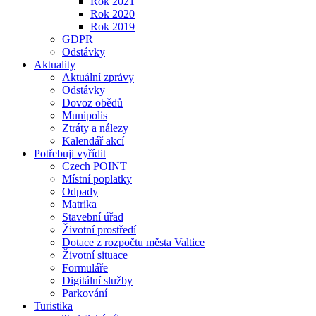
Rok 2021
Rok 2020
Rok 2019
GDPR
Odstávky
Aktuality
Aktuální zprávy
Odstávky
Dovoz obědů
Munipolis
Ztráty a nálezy
Kalendář akcí
Potřebuji vyřídit
Czech POINT
Místní poplatky
Odpady
Matrika
Stavební úřad
Životní prostředí
Dotace z rozpočtu města Valtice
Životní situace
Formuláře
Digitální služby
Parkování
Turistika