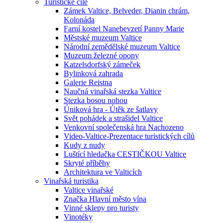
Turistické cíle
Zámek Valtice, Belveder, Dianin chrám,
Kolonáda
Farní kostel Nanebevzetí Panny Marie
Městské muzeum Valtice
Národní zemědělské muzeum Valtice
Muzeum železné opony
Katzelsdorfský zámeček
Bylinková zahrada
Galerie Reistna
Naučná vinařská stezka Valtice
Stezka bosou nohou
Úniková hra - Útěk ze šatlavy
Svět pohádek a strašidel Valtice
Venkovní společenská hra Nachozeno
Video-Valtice-Prezentace turistických cílů
Kudy z nudy
Luštící hledačka CESTIČKOU Valtice
Skryté příběhy
Architektura ve Valticích
Vinařská turistika
Valtice vinařské
Značka Hlavní město vína
Vinné sklepy pro turisty
Vinotéky