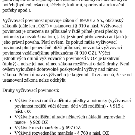
potřeb (bydlení, ošacení, léčebné, kulturní, sportovní a rekreační
potřeby apod.).
Vyživovací povinnost upravuje zákon č. 89/2012 Sb., občanský
zákoník (dále jen „OZ“) v ustanovení § 910 a násl. Vyživovací
povinnost je omezena na příbuzné v řadě přímé (mezi předky a
potomky) a nezáleží na tom, jaký je stupeň příbuzenství ani jaká je
jeho právní povaha. Platí ovšem, že pokud může vyživovací
povinnost plnit generačně bližší příbuzný, nevzniká vyživovací
povinnost vzdálenějšímu příbuznému (§ 910 OZ). Výčet
jednotlivých druhů vyživovacích povinností v OZ je taxativní
(úplný) a nelze jej nad rámec zákona rozšiřovat o další druhy. Není
ovšem vyloučené dobrovolné poskytování výživy nad rámec
zákona. Právní úprava výživného je kogentní. To znamená, že se od
ustanovení zákona nelze odchýlit.
Druhy vyživovací povinnosti:
Výživné mezi rodiči a dětmi a předky a potomky (vyživovací
povinnost rodičů vůči dětem, dětí vůči rodičům) - § 915 a
násl. OZ
Výživné a zajištění úhrady některých nákladů neprovdané
matce - § 920 OZ
Výživné mezi manžely - § 697 OZ
Výživné rozvedeného manžela - § 760 a násl. OZ