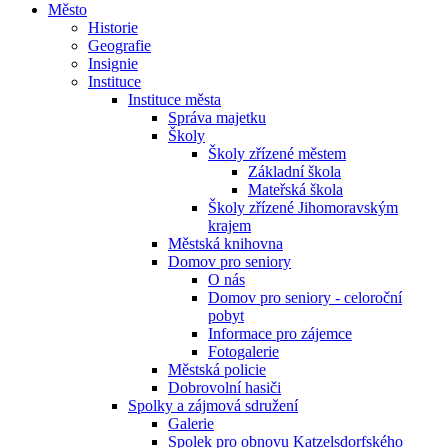
Město
Historie
Geografie
Insignie
Instituce
Instituce města
Správa majetku
Školy
Školy zřízené městem
Základní škola
Mateřská škola
Školy zřízené Jihomoravským
krajem
Městská knihovna
Domov pro seniory
O nás
Domov pro seniory - celoroční
pobyt
Informace pro zájemce
Fotogalerie
Městská policie
Dobrovolní hasiči
Spolky a zájmová sdružení
Galerie
Spolek pro obnovu Katzelsdorfského