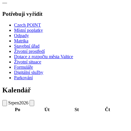
—
Potřebuji vyřídit
Czech POINT
Místní poplatky
Odpady
Matrika
Stavební úřad
Životní prostředí
Dotace z rozpočtu města Valtice
Životní situace
Formuláře
Digitální služby
Parkování
Kalendář
Srpen
2026
Po
Út
St
Čt