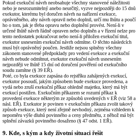
Pokud exekuční návrh neobsahuje všechny stanovené náležitosti
nebo je nesrozumitelný anebo neurčitý, vyzve nejpozději do 15 dnů
exekutor, kterému byl doručen návrh na nařízení exekuce,
oprávněného, aby návrh opravil nebo doplnil, určí mu lhůtu a poučí
ho o tom, jak je třeba opravu nebo doplnění provést. Není-li v
určené lhůtě návrh řádně opraven nebo doplněn a v řízení nelze pro
tento nedostatek pokračovat nebo není-li přiložen exekuční titul,
exekutor usnesením exekuční návrh odmítne. O těchto následcích
musí být oprávněný poučen. Jestliže nejsou splněny všechny
zákonem stanovené předpoklady pro vedení exekuce a exekuční
návrh nebude odmítnut, exekutor exekuční návrh usnesením
nejpozději ve lhůtě 15 dní od doručení pověření od exekučního
soudu zamítne (§ 39 EŘ).
Poté, co byla exekuce zapsána do rejstříku zahájených exekucí,
exekutor posoudí, jakým způsobem bude exekuce provedena, a
vydá nebo zruší exekuční příkaz ohledně majetku, který má být
exekucí postižen. Exekučním příkazem se rozumí příkaz k
provedení exekuce některým ze způsobů uvedených v EŘ (viz 58 a
násl. EŘ). Exekutor je povinen v exekučním příkazu zvolit takový
způsob exekuce, který není zřejmě nevhodný, zejména vzhledem k
nepoměru výše dluhů povinného a ceny předmětu, z něhož má být
splnění závazků povinného dosaženo (§ 47 odst. 1 EŘ).
9. Kde, s kým a kdy životní situaci řešit