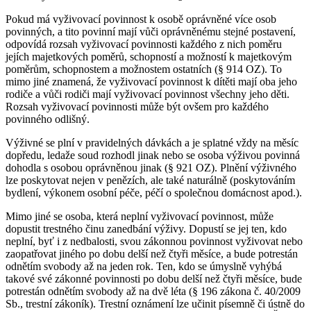
Pokud má vyživovací povinnost k osobě oprávněné více osob
povinných, a tito povinní mají vůči oprávněnému stejné postavení,
odpovídá rozsah vyživovací povinnosti každého z nich poměru
jejích majetkových poměrů, schopností a možností k majetkovým
poměrům, schopnostem a možnostem ostatních (§ 914 OZ). To
mimo jiné znamená, že vyživovací povinnost k dítěti mají oba jeho
rodiče a vůči rodiči mají vyživovací povinnost všechny jeho děti.
Rozsah vyživovací povinnosti může být ovšem pro každého
povinného odlišný.
Výživné se plní v pravidelných dávkách a je splatné vždy na měsíc
dopředu, ledaže soud rozhodl jinak nebo se osoba výživou povinná
dohodla s osobou oprávněnou jinak (§ 921 OZ). Plnění výživného
lze poskytovat nejen v penězích, ale také naturálně (poskytováním
bydlení, výkonem osobní péče, péčí o společnou domácnost apod.).
Mimo jiné se osoba, která neplní vyživovací povinnost, může
dopustit trestného činu zanedbání výživy. Dopustí se jej ten, kdo
neplní, byť i z nedbalosti, svou zákonnou povinnost vyživovat nebo
zaopatřovat jiného po dobu delší než čtyři měsíce, a bude potrestán
odnětím svobody až na jeden rok. Ten, kdo se úmyslně vyhýbá
takové své zákonné povinnosti po dobu delší než čtyři měsíce, bude
potrestán odnětím svobody až na dvě léta (§ 196 zákona č. 40/2009
Sb., trestní zákoník). Trestní oznámení lze učinit písemně či ústně do