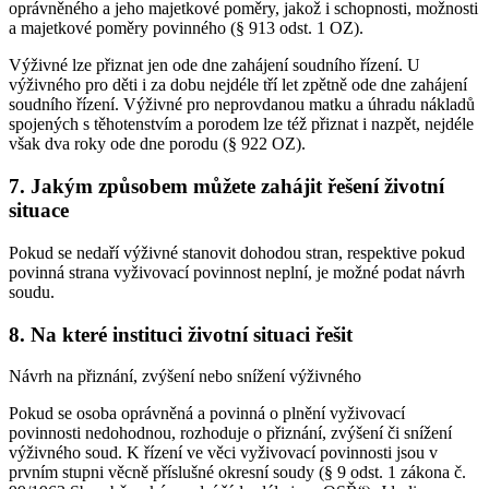
oprávněného a jeho majetkové poměry, jakož i schopnosti, možnosti
a majetkové poměry povinného (§ 913 odst. 1 OZ).
Výživné lze přiznat jen ode dne zahájení soudního řízení. U
výživného pro děti i za dobu nejdéle tří let zpětně ode dne zahájení
soudního řízení. Výživné pro neprovdanou matku a úhradu nákladů
spojených s těhotenstvím a porodem lze též přiznat i nazpět, nejdéle
však dva roky ode dne porodu (§ 922 OZ).
7. Jakým způsobem můžete zahájit řešení životní
situace
Pokud se nedaří výživné stanovit dohodou stran, respektive pokud
povinná strana vyživovací povinnost neplní, je možné podat návrh
soudu.
8. Na které instituci životní situaci řešit
Návrh na přiznání, zvýšení nebo snížení výživného
Pokud se osoba oprávněná a povinná o plnění vyživovací
povinnosti nedohodnou, rozhoduje o přiznání, zvýšení či snížení
výživného soud. K řízení ve věci vyživovací povinnosti jsou v
prvním stupni věcně příslušné okresní soudy (§ 9 odst. 1 zákona č.