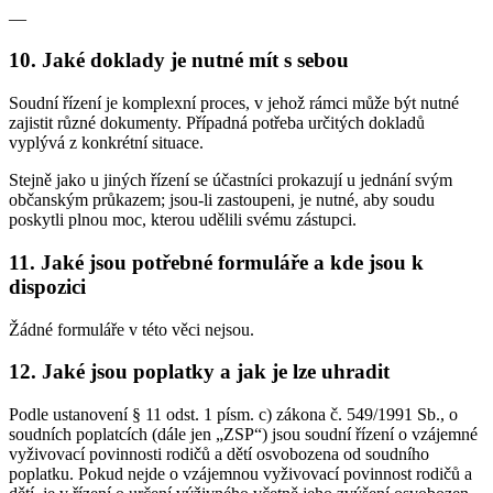
—
10. Jaké doklady je nutné mít s sebou
Soudní řízení je komplexní proces, v jehož rámci může být nutné
zajistit různé dokumenty. Případná potřeba určitých dokladů
vyplývá z konkrétní situace.
Stejně jako u jiných řízení se účastníci prokazují u jednání svým
občanským průkazem; jsou-li zastoupeni, je nutné, aby soudu
poskytli plnou moc, kterou udělili svému zástupci.
11. Jaké jsou potřebné formuláře a kde jsou k
dispozici
Žádné formuláře v této věci nejsou.
12. Jaké jsou poplatky a jak je lze uhradit
Podle ustanovení § 11 odst. 1 písm. c) zákona č. 549/1991 Sb., o
soudních poplatcích (dále jen „ZSP“) jsou soudní řízení o vzájemné
vyživovací povinnosti rodičů a dětí osvobozena od soudního
poplatku. Pokud nejde o vzájemnou vyživovací povinnost rodičů a