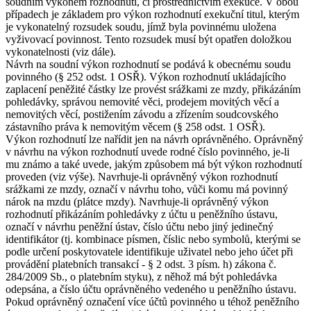
soudním výkonem rozhodnutí, či prostřednictvím exekuce. V obou
případech je základem pro výkon rozhodnutí exekuční titul, kterým
je vykonatelný rozsudek soudu, jímž byla povinnému uložena
vyživovací povinnost. Tento rozsudek musí být opatřen doložkou
vykonatelnosti (viz dále).
Návrh na soudní výkon rozhodnutí se podává k obecnému soudu
povinného (§ 252 odst. 1 OSŘ). Výkon rozhodnutí ukládajícího
zaplacení peněžité částky lze provést srážkami ze mzdy, přikázáním
pohledávky, správou nemovité věci, prodejem movitých věcí a
nemovitých věcí, postižením závodu a zřízením soudcovského
zástavního práva k nemovitým věcem (§ 258 odst. 1 OSŘ).
Výkon rozhodnutí lze nařídit jen na návrh oprávněného. Oprávněný
v návrhu na výkon rozhodnutí uvede rodné číslo povinného, je-li
mu známo a také uvede, jakým způsobem má být výkon rozhodnutí
proveden (viz výše). Navrhuje-li oprávněný výkon rozhodnutí
srážkami ze mzdy, označí v návrhu toho, vůči komu má povinný
nárok na mzdu (plátce mzdy). Navrhuje-li oprávněný výkon
rozhodnutí přikázáním pohledávky z účtu u peněžního ústavu,
označí v návrhu peněžní ústav, číslo účtu nebo jiný jedinečný
identifikátor (tj. kombinace písmen, číslic nebo symbolů, kterými se
podle určení poskytovatele identifikuje uživatel nebo jeho účet při
provádění platebních transakcí - § 2 odst. 3 písm. h) zákona č.
284/2009 Sb., o platebním styku), z něhož má být pohledávka
odepsána, a číslo účtu oprávněného vedeného u peněžního ústavu.
Pokud oprávněný označení více účtů povinného u téhož peněžního