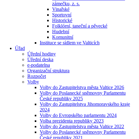
zámečku, z. s.
Vinařské
Sportovní
Historické
Folklórní, taneční a pěvecké
Hudební
Komunitní
Instituce se sídlem ve Valticích
Úřad
Úřední hodiny
Úřední deska
e-podatelna
Organizační struktura
Rozpočet
Volby
Volby do Zastupitelstva města Valtice 2026
Volby do Poslanecké sněmovny Parlamentu
České republiky 2025
Volby do Zastupitelstva Jihomoravského kraje
2024
Volby do Evropského parlamentu 2024
Volba prezidenta republiky 2023
Volby do Zastupitelstva města Valtice 2022
Volby do Poslanecké sněmovny Parlamentu
České republiky 2021