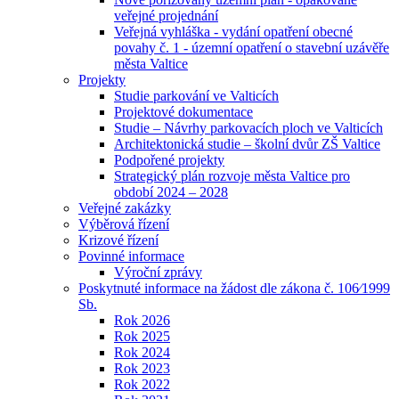
veřejné projednání
Veřejná vyhláška - vydání opatření obecné
povahy č. 1 - územní opatření o stavební uzávěře
města Valtice
Projekty
Studie parkování ve Valticích
Projektové dokumentace
Studie – Návrhy parkovacích ploch ve Valticích
Architektonická studie – školní dvůr ZŠ Valtice
Podpořené projekty
Strategický plán rozvoje města Valtice pro
období 2024 – 2028
Veřejné zakázky
Výběrová řízení
Krizové řízení
Povinné informace
Výroční zprávy
Poskytnuté informace na žádost dle zákona č. 106⁄1999
Sb.
Rok 2026
Rok 2025
Rok 2024
Rok 2023
Rok 2022