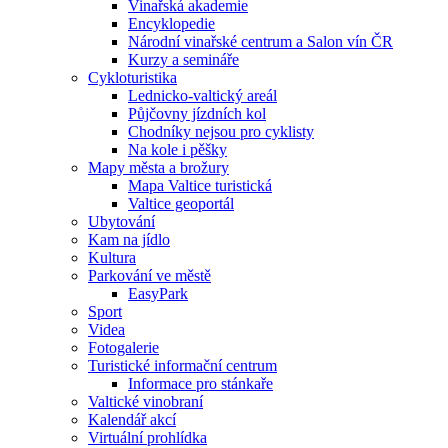
Vinařská akademie
Encyklopedie
Národní vinařské centrum a Salon vín ČR
Kurzy a semináře
Cykloturistika
Lednicko-valtický areál
Půjčovny jízdních kol
Chodníky nejsou pro cyklisty
Na kole i pěšky
Mapy města a brožury
Mapa Valtice turistická
Valtice geoportál
Ubytování
Kam na jídlo
Kultura
Parkování ve městě
EasyPark
Sport
Videa
Fotogalerie
Turistické informační centrum
Informace pro stánkaře
Valtické vinobraní
Kalendář akcí
Virtuální prohlídka