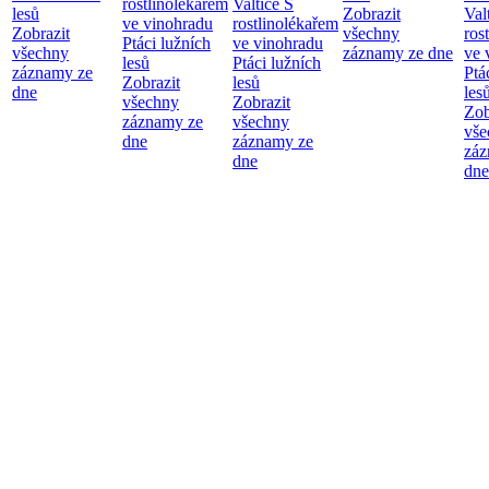
rostlinolékařem
Valtice
S
lesů
Zobrazit
Val
ve vinohradu
rostlinolékařem
Zobrazit
všechny
ros
Ptáci lužních
ve vinohradu
všechny
záznamy ze dne
ve 
lesů
Ptáci lužních
záznamy ze
Ptá
Zobrazit
lesů
dne
les
všechny
Zobrazit
Zob
záznamy ze
všechny
vše
dne
záznamy ze
záz
dne
dne