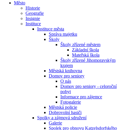
Město
Historie
Geografie
Insignie
Instituce
Instituce města
Správa majetku
Školy
Školy zřízené městem
Základní škola
Mateřská škola
Školy zřízené Jihomoravským
krajem
Městská knihovna
Domov pro seniory
O nás
Domov pro seniory - celoroční
pobyt
Informace pro zájemce
Fotogalerie
Městská policie
Dobrovolní hasiči
Spolky a zájmová sdružení
Galerie
Spolek pro obnovu Katzelsdorfského