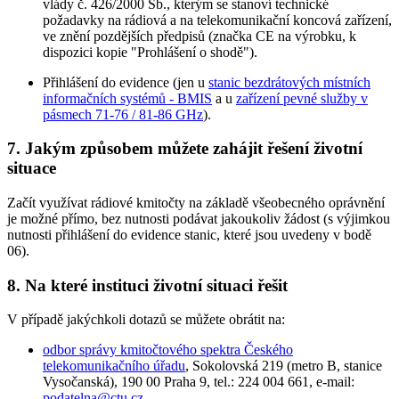
vlády č. 426/2000 Sb., kterým se stanoví technické
požadavky na rádiová a na telekomunikační koncová zařízení,
ve znění pozdějších předpisů (značka CE na výrobku, k
dispozici kopie "Prohlášení o shodě").
Přihlášení do evidence (jen u
stanic bezdrátových místních
informačních systémů - BMIS
a u
zařízení pevné služby v
pásmech 71-76 / 81-86 GHz
).
7. Jakým způsobem můžete zahájit řešení životní
situace
Začít využívat rádiové kmitočty na základě všeobecného oprávnění
je možné přímo, bez nutnosti podávat jakoukoliv žádost (s výjimkou
nutnosti přihlášení do evidence stanic, které jsou uvedeny v bodě
06).
8. Na které instituci životní situaci řešit
V případě jakýchkoli dotazů se můžete obrátit na:
odbor správy kmitočtového spektra Českého
telekomunikačního úřadu
, Sokolovská 219 (metro B, stanice
Vysočanská), 190 00 Praha 9, tel.: 224 004 661, e-mail:
podatelna@ctu.cz
.