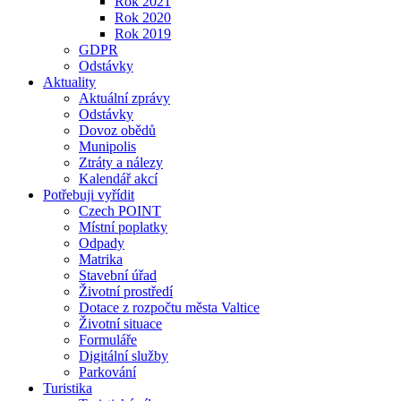
Rok 2021
Rok 2020
Rok 2019
GDPR
Odstávky
Aktuality
Aktuální zprávy
Odstávky
Dovoz obědů
Munipolis
Ztráty a nálezy
Kalendář akcí
Potřebuji vyřídit
Czech POINT
Místní poplatky
Odpady
Matrika
Stavební úřad
Životní prostředí
Dotace z rozpočtu města Valtice
Životní situace
Formuláře
Digitální služby
Parkování
Turistika