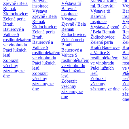
Barevná
Marek a Karel
ml.
Zjevně / Bela
Výstava tří
inspirace
ml. Rakovští:
Výs
Remak
Barevná
Výstava
Výstava tří
Bar
Židlochovice:
inspirace
Zjevně / Bela
Barevná
ins
Zelená perla
Výstava
Remak
inspirace
Výs
Bratři
Zjevně / Bela
Židlochovice:
Výstava Zjevně
Zje
Bauerové a
Remak
Zelená perla
/ Bela Remak
Re
Valtice
S
Židlochovice:
Bratři
Židlochovice:
Žid
rostlinolékařem
Zelená perla
Bauerové a
Zelená perla
Zel
ve vinohradu
Bratři
Valtice
S
Bratři Bauerové
Bra
Ptáci lužních
Bauerové a
rostlinolékařem
a Valtice
S
Bau
lesů
Valtice
S
ve vinohradu
rostlinolékařem
Val
Zobrazit
rostlinolékařem
Ptáci lužních
ve vinohradu
ros
všechny
ve vinohradu
lesů
Ptáci lužních
ve 
záznamy ze
Ptáci lužních
Zobrazit
lesů
Ptá
dne
lesů
všechny
Zobrazit
les
Zobrazit
záznamy ze
všechny
Zob
všechny
dne
záznamy ze dne
vše
záznamy ze
záz
dne
dne