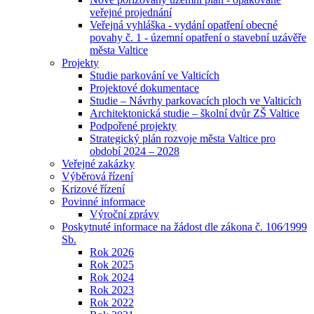
veřejné projednání
Veřejná vyhláška - vydání opatření obecné
povahy č. 1 - územní opatření o stavební uzávěře
města Valtice
Projekty
Studie parkování ve Valticích
Projektové dokumentace
Studie – Návrhy parkovacích ploch ve Valticích
Architektonická studie – školní dvůr ZŠ Valtice
Podpořené projekty
Strategický plán rozvoje města Valtice pro
období 2024 – 2028
Veřejné zakázky
Výběrová řízení
Krizové řízení
Povinné informace
Výroční zprávy
Poskytnuté informace na žádost dle zákona č. 106⁄1999
Sb.
Rok 2026
Rok 2025
Rok 2024
Rok 2023
Rok 2022