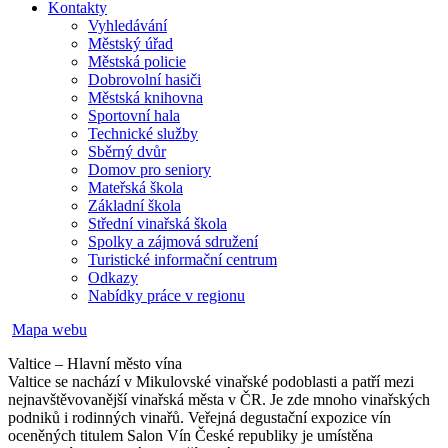
Kontakty
Vyhledávání
Městský úřad
Městská policie
Dobrovolní hasiči
Městská knihovna
Sportovní hala
Technické služby
Sběrný dvůr
Domov pro seniory
Mateřská škola
Základní škola
Střední vinařská škola
Spolky a zájmová sdružení
Turistické informační centrum
Odkazy
Nabídky práce v regionu
Mapa webu
Valtice – Hlavní město vína
Valtice se nachází v Mikulovské vinařské podoblasti a patří mezi
nejnavštěvovanější vinařská města v ČR. Je zde mnoho vinařských
podniků i rodinných vinařů. Veřejná degustační expozice vín
oceněných titulem Salon Vín České republiky je umístěna