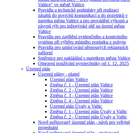
Valtice“ ve městě Valtice
Pravidla a technické podmínky při realizaci
zásahů do povrchů komunikací a do pozemků v
majetku města Valtice a pro provádění výkopů a
zásypů rýh pro inženýrské sítě na území města
Valtice
Pravidla pro zajištění evidenčního a kontrolního
systému při výběru místního poplatku z pobytu
Pravidla pro umísťování přenosných reklamních
zařízení
Směrnice pro nakládání s majetkem města Valtice
Omezení používání pyrotechniky od 1. 12. 2025
Územní plán
Územní plány - platné
Územní plán Valtice
Změna č. 1 - Územní plán Valtice
Změna č. 2 - Územní plán Valtice
Změna č. 3 - Územní plán Valtice
Změna č. 4 - Územní plán Valtice
Územní plán Úvaly u Valtic
Změna č. 1 - Územní plán Úvaly u Valtic
Změna č. 2 - Územní plán Úvaly u Valtic
Nově pořizovaný územní plán - návh pro veřejné
projednání
Nově pořizovaný územní plán - opakované