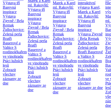
Marek a Karel
Výstava tří
Marek a Karel
interaktivní
říše
ml. Rakovští:
Barevná
ml. Rakovští:
výstava
Karel,
int
Výstava tří
inspirace
Výstava tří
Marek a Karel
výs
Barevná
Výstava
Barevná
ml. Rakovští:
Mar
inspirace
Zjevně / Bela
inspirace
Výstava tří
ml.
Výstava
Remak
Výstava
Barevná
Výs
Zjevně / Bela
Židlochovice:
Zjevně / Bela
inspirace
Bar
Remak
Zelená perla
Remak
Výstava Zjevně
ins
Židlochovice:
Bratři
Židlochovice:
/ Bela Remak
Výs
Zelená perla
Bauerové a
Zelená perla
Židlochovice:
Zje
Bratři
Valtice
S
Bratři
Zelená perla
Re
Bauerové a
rostlinolékařem
Bauerové a
Bratři Bauerové
Žid
Valtice
S
ve vinohradu
Valtice
S
a Valtice
S
Zel
rostlinolékařem
Ptáci lužních
rostlinolékařem
rostlinolékařem
Bra
ve vinohradu
lesů
ve vinohradu
ve vinohradu
Bau
Ptáci lužních
Zobrazit
Ptáci lužních
Ptáci lužních
Val
lesů
všechny
lesů
lesů
ros
Zobrazit
záznamy ze
Zobrazit
Zobrazit
ve 
všechny
dne
všechny
všechny
Ptá
záznamy ze
záznamy ze
záznamy ze dne
les
dne
dne
Zob
vše
záz
dne