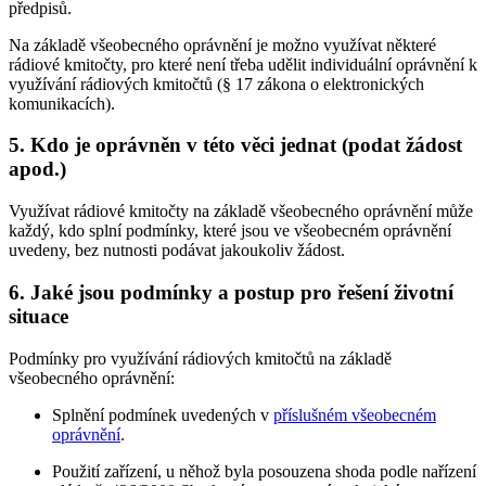
předpisů.
Na základě všeobecného oprávnění je možno využívat některé
rádiové kmitočty, pro které není třeba udělit individuální oprávnění k
využívání rádiových kmitočtů (§ 17 zákona o elektronických
komunikacích).
5. Kdo je oprávněn v této věci jednat (podat žádost
apod.)
Využívat rádiové kmitočty na základě všeobecného oprávnění může
každý, kdo splní podmínky, které jsou ve všeobecném oprávnění
uvedeny, bez nutnosti podávat jakoukoliv žádost.
6. Jaké jsou podmínky a postup pro řešení životní
situace
Podmínky pro využívání rádiových kmitočtů na základě
všeobecného oprávnění:
Splnění podmínek uvedených v
příslušném všeobecném
oprávnění
.
Použití zařízení, u něhož byla posouzena shoda podle nařízení