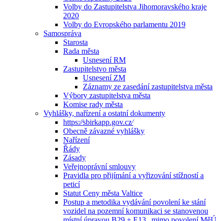
Volby do Zastupitelstva Jihomoravského kraje
2020
Volby do Evropského parlamentu 2019
Samospráva
Starosta
Rada města
Usnesení RM
Zastupitelstvo města
Usnesení ZM
Záznamy ze zasedání zastupitelstva města
Výbory zastupitelstva města
Komise rady města
Vyhlášky, nařízení a ostatní dokumenty
https:⁄⁄sbirkapp.gov.cz⁄
Obecně závazné vyhlášky
Nařízení
Řády
Zásady
Veřejnoprávní smlouvy
Pravidla pro přijímání a vyřizování stížností a
peticí
Statut Ceny města Valtice
Postup a metodika vydávání povolení ke stání
vozidel na pozemní komunikaci se stanovenou
místní úpravou B29 + E13 „mimo povolení MěÚ