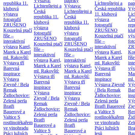
Výstava:
papriky
republika
11.
Lichtenštejni a
pap
Lichtenštejni a
Výstava:
klubová
Česká republika
Výs
Česká
Lichtenštejni a
výstava
11. klubová
Lic
republika
11.
Česká
fotografií
výstava
Če
klubová
republika
11.
ZRUŠENO
fotografií
rep
výstava
klubová
Kouzelná ptačí
ZRUŠENO
klu
fotografií
výstava
říše –
Kouzelná ptačí
výs
ZRUŠENO
fotografií
interaktivní
říše –
fot
Kouzelná ptačí
ZRUŠENO
výstava
Karel,
interaktivní
ZR
říše –
Kouzelná ptačí
Marek a Karel
výstava
Karel,
Kou
interaktivní
říše –
ml. Rakovští:
Marek a Karel
říše
výstava
Karel,
interaktivní
Výstava tří
ml. Rakovští:
int
Marek a Karel
výstava
Karel,
Barevná
Výstava tří
výs
ml. Rakovští:
Marek a Karel
inspirace
Barevná
Mar
Výstava tří
ml. Rakovští:
Výstava
inspirace
ml.
Barevná
Výstava tří
Zjevně / Bela
Výstava Zjevně
Výs
inspirace
Barevná
Remak
/ Bela Remak
Bar
Výstava
inspirace
Židlochovice:
Židlochovice:
ins
Zjevně / Bela
Výstava
Zelená perla
Zelená perla
Výs
Remak
Zjevně / Bela
Bratři
Bratři Bauerové
Zje
Židlochovice:
Remak
Bauerové a
a Valtice
S
Re
Zelená perla
Židlochovice:
Valtice
S
rostlinolékařem
Žid
Bratři
Zelená perla
rostlinolékařem
ve vinohradu
Zel
Bauerové a
Bratři
ve vinohradu
Ptáci lužních
Bra
Valtice
S
Bauerové a
Ptáci lužních
lesů
Bau