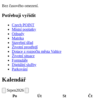
Bez časového omezení.
Potřebuji vyřídit
Czech POINT
Místní poplatky
Odpady
Matrika
Stavební úřad
Životní prostředí
Dotace z rozpočtu města Valtice
Životní situace
Formuláře
Digitální služby
Parkování
Kalendář
Srpen
2026
Po
Út
St
Čt