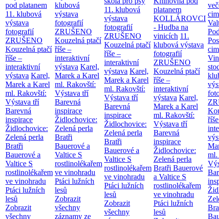
škola pro psy
Knihovna pod
pod platanem
klubová
več
11. klubová
platanem
11. klubová
výstava
cim
výstava
KOLLÁROVCI
výstava
fotografií
Val
fotografií
- Hudba na
fotografií
ZRUŠENO
Po
ZRUŠENO
vinicích
11.
ZRUŠENO
Kouzelná ptačí
Pos
Kouzelná ptačí
klubová výstava
Kouzelná ptačí
říše –
cim
říše –
fotografií
říše –
interaktivní
Vin
interaktivní
ZRUŠENO
interaktivní
výstava
Karel,
sto
výstava
Karel,
Kouzelná ptačí
výstava
Karel,
Marek a Karel
klu
Marek a Karel
říše –
Marek a Karel
ml. Rakovští:
výs
ml. Rakovští:
interaktivní
ml. Rakovští:
Výstava tří
fot
Výstava tří
výstava
Karel,
Výstava tří
Barevná
ZR
Barevná
Marek a Karel
Barevná
inspirace
Kou
inspirace
ml. Rakovští:
inspirace
Židlochovice:
říše
Židlochovice:
Výstava tří
Židlochovice:
Zelená perla
int
Zelená perla
Barevná
Zelená perla
Bratři
výs
Bratři
inspirace
Bratři
Bauerové a
Mar
Bauerové a
Židlochovice:
Bauerové a
Valtice
S
ml.
Valtice
S
Zelená perla
Valtice
S
rostlinolékařem
Výs
rostlinolékařem
Bratři Bauerové
rostlinolékařem
ve vinohradu
Bar
ve vinohradu
a Valtice
S
ve vinohradu
Ptáci lužních
ins
Ptáci lužních
rostlinolékařem
Ptáci lužních
lesů
Žid
lesů
ve vinohradu
lesů
Zobrazit
Zel
Zobrazit
Ptáci lužních
Zobrazit
všechny
Bra
všechny
lesů
všechny
záznamy ze
Bau