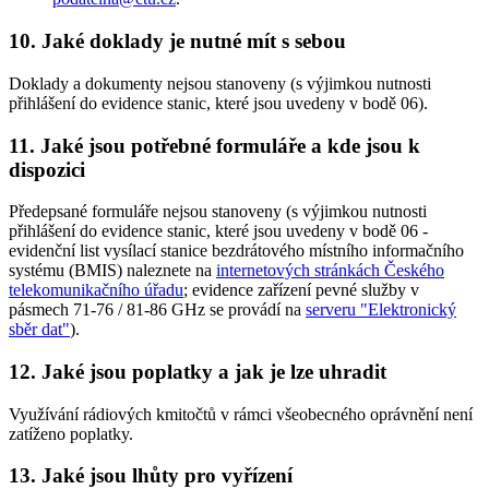
10. Jaké doklady je nutné mít s sebou
Doklady a dokumenty nejsou stanoveny (s výjimkou nutnosti
přihlášení do evidence stanic, které jsou uvedeny v bodě 06).
11. Jaké jsou potřebné formuláře a kde jsou k
dispozici
Předepsané formuláře nejsou stanoveny (s výjimkou nutnosti
přihlášení do evidence stanic, které jsou uvedeny v bodě 06 -
evidenční list vysílací stanice bezdrátového místního informačního
systému (BMIS) naleznete na
internetových stránkách Českého
telekomunikačního úřadu
; evidence zařízení pevné služby v
pásmech 71-76 / 81-86 GHz se provádí na
serveru "Elektronický
sběr dat"
).
12. Jaké jsou poplatky a jak je lze uhradit
Využívání rádiových kmitočtů v rámci všeobecného oprávnění není
zatíženo poplatky.
13. Jaké jsou lhůty pro vyřízení