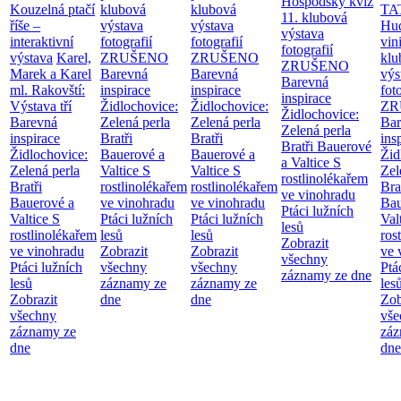
Hospodský kvíz
Kouzelná ptačí
klubová
klubová
TA
11. klubová
říše –
výstava
výstava
Hu
výstava
interaktivní
fotografií
fotografií
vin
fotografií
výstava
Karel,
ZRUŠENO
ZRUŠENO
klu
ZRUŠENO
Marek a Karel
Barevná
Barevná
výs
Barevná
ml. Rakovští:
inspirace
inspirace
fot
inspirace
Výstava tří
Židlochovice:
Židlochovice:
ZR
Židlochovice:
Barevná
Zelená perla
Zelená perla
Bar
Zelená perla
inspirace
Bratři
Bratři
ins
Bratři Bauerové
Židlochovice:
Bauerové a
Bauerové a
Žid
a Valtice
S
Zelená perla
Valtice
S
Valtice
S
Zel
rostlinolékařem
Bratři
rostlinolékařem
rostlinolékařem
Bra
ve vinohradu
Bauerové a
ve vinohradu
ve vinohradu
Bau
Ptáci lužních
Valtice
S
Ptáci lužních
Ptáci lužních
Val
lesů
rostlinolékařem
lesů
lesů
ros
Zobrazit
ve vinohradu
Zobrazit
Zobrazit
ve 
všechny
Ptáci lužních
všechny
všechny
Ptá
záznamy ze dne
lesů
záznamy ze
záznamy ze
les
Zobrazit
dne
dne
Zob
všechny
vše
záznamy ze
záz
dne
dne