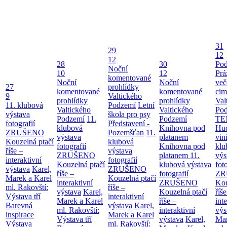
31
29
12
12
28
30
Pod
Noční
10
12
Prá
komentované
Noční
Noční
več
27
prohlídky
komentované
komentované
cim
9
Valtického
prohlídky
prohlídky
Val
11. klubová
Podzemí
Letní
Valtického
Valtického
Po
výstava
škola pro psy
Podzemí
11.
Podzemí
TE
fotografií
Představení -
klubová
Knihovna pod
Hu
ZRUŠENO
Pozemšťan
11.
výstava
platanem
vin
Kouzelná ptačí
klubová
fotografií
Knihovna pod
klu
říše –
výstava
ZRUŠENO
platanem
11.
výs
interaktivní
fotografií
Kouzelná ptačí
klubová výstava
fot
výstava
Karel,
ZRUŠENO
říše –
fotografií
ZR
Marek a Karel
Kouzelná ptačí
interaktivní
ZRUŠENO
Kou
ml. Rakovští:
říše –
výstava
Karel,
Kouzelná ptačí
říše
Výstava tří
interaktivní
Marek a Karel
říše –
int
Barevná
výstava
Karel,
ml. Rakovští:
interaktivní
výs
inspirace
Marek a Karel
Výstava tří
výstava
Karel,
Mar
Výstava
ml. Rakovští: