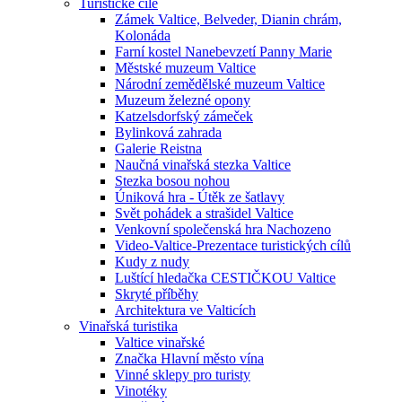
Turistické cíle
Zámek Valtice, Belveder, Dianin chrám,
Kolonáda
Farní kostel Nanebevzetí Panny Marie
Městské muzeum Valtice
Národní zemědělské muzeum Valtice
Muzeum železné opony
Katzelsdorfský zámeček
Bylinková zahrada
Galerie Reistna
Naučná vinařská stezka Valtice
Stezka bosou nohou
Úniková hra - Útěk ze šatlavy
Svět pohádek a strašidel Valtice
Venkovní společenská hra Nachozeno
Video-Valtice-Prezentace turistických cílů
Kudy z nudy
Luštící hledačka CESTIČKOU Valtice
Skryté příběhy
Architektura ve Valticích
Vinařská turistika
Valtice vinařské
Značka Hlavní město vína
Vinné sklepy pro turisty
Vinotéky