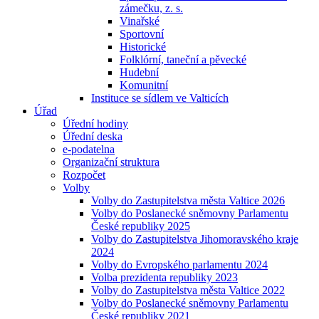
zámečku, z. s.
Vinařské
Sportovní
Historické
Folklórní, taneční a pěvecké
Hudební
Komunitní
Instituce se sídlem ve Valticích
Úřad
Úřední hodiny
Úřední deska
e-podatelna
Organizační struktura
Rozpočet
Volby
Volby do Zastupitelstva města Valtice 2026
Volby do Poslanecké sněmovny Parlamentu
České republiky 2025
Volby do Zastupitelstva Jihomoravského kraje
2024
Volby do Evropského parlamentu 2024
Volba prezidenta republiky 2023
Volby do Zastupitelstva města Valtice 2022
Volby do Poslanecké sněmovny Parlamentu
České republiky 2021