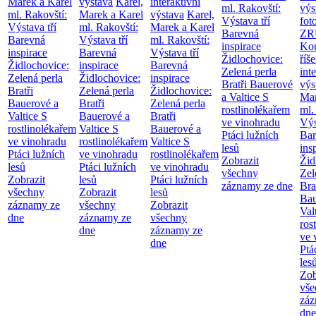
Marek a Karel
výstava
Karel,
interaktivní
ml. Rakovští:
výs
ml. Rakovští:
Marek a Karel
výstava
Karel,
Výstava tří
fot
Výstava tří
ml. Rakovští:
Marek a Karel
Barevná
ZR
Barevná
Výstava tří
ml. Rakovští:
inspirace
Kou
inspirace
Barevná
Výstava tří
Židlochovice:
říše
Židlochovice:
inspirace
Barevná
Zelená perla
int
Zelená perla
Židlochovice:
inspirace
Bratři Bauerové
výs
Bratři
Zelená perla
Židlochovice:
a Valtice
S
Mar
Bauerové a
Bratři
Zelená perla
rostlinolékařem
ml.
Valtice
S
Bauerové a
Bratři
ve vinohradu
Výs
rostlinolékařem
Valtice
S
Bauerové a
Ptáci lužních
Bar
ve vinohradu
rostlinolékařem
Valtice
S
lesů
ins
Ptáci lužních
ve vinohradu
rostlinolékařem
Zobrazit
Žid
lesů
Ptáci lužních
ve vinohradu
všechny
Zel
Zobrazit
lesů
Ptáci lužních
záznamy ze dne
Bra
všechny
Zobrazit
lesů
Bau
záznamy ze
všechny
Zobrazit
Val
dne
záznamy ze
všechny
ros
dne
záznamy ze
ve 
dne
Ptá
les
Zob
vše
záz
dne