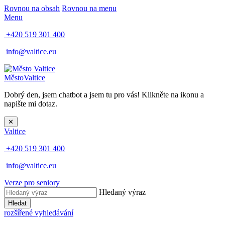
Rovnou na obsah
Rovnou na menu
Menu
+420 519 301 400
info@valtice.eu
Město
Valtice
Dobrý den, jsem chatbot a jsem tu pro vás! Klikněte na ikonu a
napište mi dotaz.
✕
Valtice
+420 519 301 400
info@valtice.eu
Verze pro seniory
Hledaný výraz
Hledat
rozšířené vyhledávání