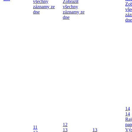
všechny
Zobrazit
Zob
záznamy ze
všechny
vše
dne
záznamy ze
záz
dne
dne
14
14
Raj
12
pap
11
13
13
Výs