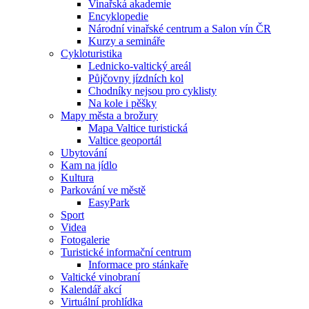
Vinařská akademie
Encyklopedie
Národní vinařské centrum a Salon vín ČR
Kurzy a semináře
Cykloturistika
Lednicko-valtický areál
Půjčovny jízdních kol
Chodníky nejsou pro cyklisty
Na kole i pěšky
Mapy města a brožury
Mapa Valtice turistická
Valtice geoportál
Ubytování
Kam na jídlo
Kultura
Parkování ve městě
EasyPark
Sport
Videa
Fotogalerie
Turistické informační centrum
Informace pro stánkaře
Valtické vinobraní
Kalendář akcí
Virtuální prohlídka