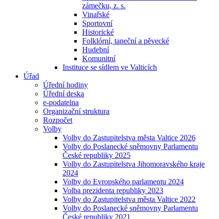
zámečku, z. s.
Vinařské
Sportovní
Historické
Folklórní, taneční a pěvecké
Hudební
Komunitní
Instituce se sídlem ve Valticích
Úřad
Úřední hodiny
Úřední deska
e-podatelna
Organizační struktura
Rozpočet
Volby
Volby do Zastupitelstva města Valtice 2026
Volby do Poslanecké sněmovny Parlamentu
České republiky 2025
Volby do Zastupitelstva Jihomoravského kraje
2024
Volby do Evropského parlamentu 2024
Volba prezidenta republiky 2023
Volby do Zastupitelstva města Valtice 2022
Volby do Poslanecké sněmovny Parlamentu
České republiky 2021