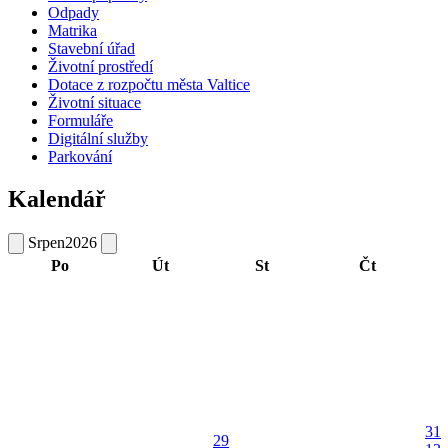
Odpady
Matrika
Stavební úřad
Životní prostředí
Dotace z rozpočtu města Valtice
Životní situace
Formuláře
Digitální služby
Parkování
Kalendář
Srpen
2026
Po
Út
St
Čt
31
29