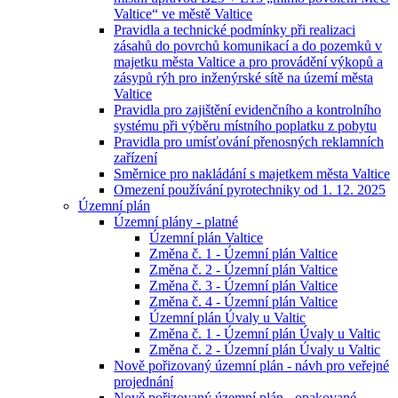
Valtice“ ve městě Valtice
Pravidla a technické podmínky při realizaci
zásahů do povrchů komunikací a do pozemků v
majetku města Valtice a pro provádění výkopů a
zásypů rýh pro inženýrské sítě na území města
Valtice
Pravidla pro zajištění evidenčního a kontrolního
systému při výběru místního poplatku z pobytu
Pravidla pro umísťování přenosných reklamních
zařízení
Směrnice pro nakládání s majetkem města Valtice
Omezení používání pyrotechniky od 1. 12. 2025
Územní plán
Územní plány - platné
Územní plán Valtice
Změna č. 1 - Územní plán Valtice
Změna č. 2 - Územní plán Valtice
Změna č. 3 - Územní plán Valtice
Změna č. 4 - Územní plán Valtice
Územní plán Úvaly u Valtic
Změna č. 1 - Územní plán Úvaly u Valtic
Změna č. 2 - Územní plán Úvaly u Valtic
Nově pořizovaný územní plán - návh pro veřejné
projednání
Nově pořizovaný územní plán - opakované