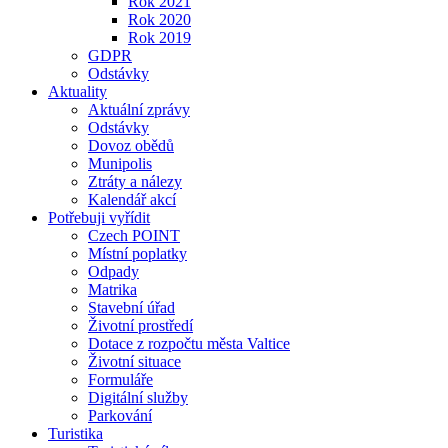
Rok 2021
Rok 2020
Rok 2019
GDPR
Odstávky
Aktuality
Aktuální zprávy
Odstávky
Dovoz obědů
Munipolis
Ztráty a nálezy
Kalendář akcí
Potřebuji vyřídit
Czech POINT
Místní poplatky
Odpady
Matrika
Stavební úřad
Životní prostředí
Dotace z rozpočtu města Valtice
Životní situace
Formuláře
Digitální služby
Parkování
Turistika