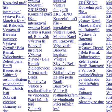
výstava
klubová
Kouzelná ptačí
ZRUŠENO
klu
fotografií
výstava
říše –
Kouzelná ptačí
výs
ZRUŠENO
fotografií
interaktivní
říše –
fot
Kouzelná ptačí
ZRUŠENO
výstava
Karel,
interaktivní
ZR
říše –
Kouzelná ptačí
Marek a Karel
výstava
Karel,
Kou
interaktivní
říše –
ml. Rakovští:
Marek a Karel
říše
výstava
Karel,
interaktivní
Výstava tří
ml. Rakovští:
int
Marek a Karel
výstava
Karel,
Barevná
Výstava tří
výs
ml. Rakovští:
Marek a Karel
inspirace
Barevná
Mar
Výstava tří
ml. Rakovští:
Výstava
inspirace
ml.
Barevná
Výstava tří
Zjevně / Bela
Výstava Zjevně
Výs
inspirace
Barevná
Remak
/ Bela Remak
Bar
Výstava
inspirace
Židlochovice:
Židlochovice:
ins
Zjevně / Bela
Výstava
Zelená perla
Zelená perla
Výs
Remak
Zjevně / Bela
Bratři
Bratři Bauerové
Zje
Židlochovice:
Remak
Bauerové a
a Valtice
S
Re
Zelená perla
Židlochovice:
Valtice
S
rostlinolékařem
Žid
Bratři
Zelená perla
rostlinolékařem
ve vinohradu
Zel
Bauerové a
Bratři
ve vinohradu
Ptáci lužních
Bra
Valtice
S
Bauerové a
Ptáci lužních
lesů
Bau
rostlinolékařem
Valtice
S
lesů
Zobrazit
Val
ve vinohradu
rostlinolékařem
Zobrazit
všechny
ros
Ptáci lužních
ve vinohradu
všechny
záznamy ze dne
ve 
lesů
Ptáci lužních
záznamy ze
Ptá
Zobrazit
lesů
dne
les