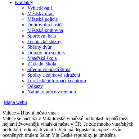
Kontakty
Vyhledávání
Městský úřad
Městská policie
Dobrovolní hasiči
Městská knihovna
Sportovní hala
Technické služby
Sběrný dvůr
Domov pro seniory
Mateřská škola
Základní škola
Střední vinařská škola
Spolky a zájmová sdružení
Turistické informační centrum
Odkazy
Nabídky práce v regionu
Mapa webu
Valtice – Hlavní město vína
Valtice se nachází v Mikulovské vinařské podoblasti a patří mezi
nejnavštěvovanější vinařská města v ČR. Je zde mnoho vinařských
podniků i rodinných vinařů. Veřejná degustační expozice vín
oceněných titulem Salon Vín České republiky je umístěna