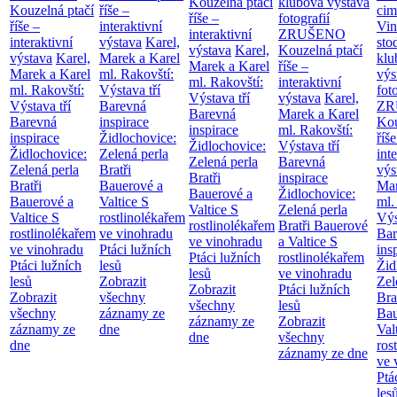
Kouzelná ptačí
klubová výstava
Kouzelná ptačí
říše –
cim
říše –
fotografií
říše –
interaktivní
Vin
interaktivní
ZRUŠENO
interaktivní
výstava
Karel,
sto
výstava
Karel,
Kouzelná ptačí
výstava
Karel,
Marek a Karel
klu
Marek a Karel
říše –
Marek a Karel
ml. Rakovští:
výs
ml. Rakovští:
interaktivní
ml. Rakovští:
Výstava tří
fot
Výstava tří
výstava
Karel,
Výstava tří
Barevná
ZR
Barevná
Marek a Karel
Barevná
inspirace
Kou
inspirace
ml. Rakovští:
inspirace
Židlochovice:
říše
Židlochovice:
Výstava tří
Židlochovice:
Zelená perla
int
Zelená perla
Barevná
Zelená perla
Bratři
výs
Bratři
inspirace
Bratři
Bauerové a
Mar
Bauerové a
Židlochovice:
Bauerové a
Valtice
S
ml.
Valtice
S
Zelená perla
Valtice
S
rostlinolékařem
Výs
rostlinolékařem
Bratři Bauerové
rostlinolékařem
ve vinohradu
Bar
ve vinohradu
a Valtice
S
ve vinohradu
Ptáci lužních
ins
Ptáci lužních
rostlinolékařem
Ptáci lužních
lesů
Žid
lesů
ve vinohradu
lesů
Zobrazit
Zel
Zobrazit
Ptáci lužních
Zobrazit
všechny
Bra
všechny
lesů
všechny
záznamy ze
Bau
záznamy ze
Zobrazit
záznamy ze
dne
Val
dne
všechny
dne
ros
záznamy ze dne
ve 
Ptá
les