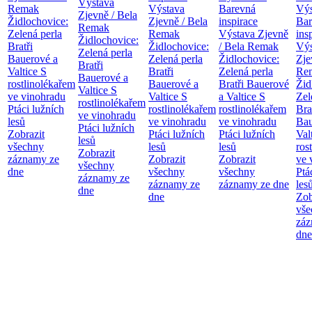
Výstava
Remak
Výstava
Barevná
Výs
Zjevně / Bela
Židlochovice:
Zjevně / Bela
inspirace
Bar
Remak
Zelená perla
Remak
Výstava Zjevně
ins
Židlochovice:
Bratři
Židlochovice:
/ Bela Remak
Výs
Zelená perla
Bauerové a
Zelená perla
Židlochovice:
Zje
Bratři
Valtice
S
Bratři
Zelená perla
Re
Bauerové a
rostlinolékařem
Bauerové a
Bratři Bauerové
Žid
Valtice
S
ve vinohradu
Valtice
S
a Valtice
S
Zel
rostlinolékařem
Ptáci lužních
rostlinolékařem
rostlinolékařem
Bra
ve vinohradu
lesů
ve vinohradu
ve vinohradu
Bau
Ptáci lužních
Zobrazit
Ptáci lužních
Ptáci lužních
Val
lesů
všechny
lesů
lesů
ros
Zobrazit
záznamy ze
Zobrazit
Zobrazit
ve 
všechny
dne
všechny
všechny
Ptá
záznamy ze
záznamy ze
záznamy ze dne
les
dne
dne
Zob
vše
záz
dne