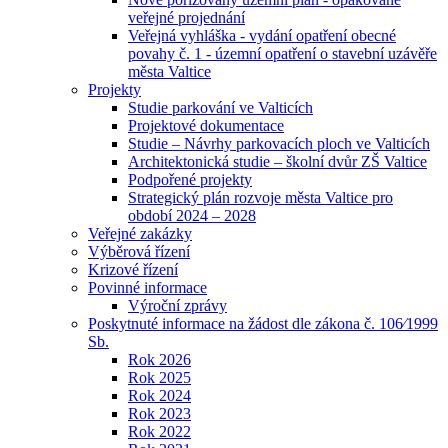
veřejné projednání
Veřejná vyhláška - vydání opatření obecné
povahy č. 1 - územní opatření o stavební uzávěře
města Valtice
Projekty
Studie parkování ve Valticích
Projektové dokumentace
Studie – Návrhy parkovacích ploch ve Valticích
Architektonická studie – školní dvůr ZŠ Valtice
Podpořené projekty
Strategický plán rozvoje města Valtice pro
období 2024 – 2028
Veřejné zakázky
Výběrová řízení
Krizové řízení
Povinné informace
Výroční zprávy
Poskytnuté informace na žádost dle zákona č. 106⁄1999
Sb.
Rok 2026
Rok 2025
Rok 2024
Rok 2023
Rok 2022