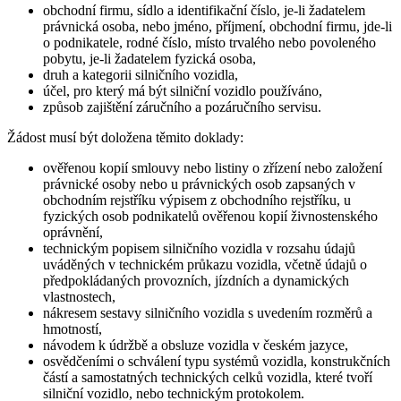
obchodní firmu, sídlo a identifikační číslo, je-li žadatelem
právnická osoba, nebo jméno, příjmení, obchodní firmu, jde-li
o podnikatele, rodné číslo, místo trvalého nebo povoleného
pobytu, je-li žadatelem fyzická osoba,
druh a kategorii silničního vozidla,
účel, pro který má být silniční vozidlo používáno,
způsob zajištění záručního a pozáručního servisu.
Žádost musí být doložena těmito doklady:
ověřenou kopií smlouvy nebo listiny o zřízení nebo založení
právnické osoby nebo u právnických osob zapsaných v
obchodním rejstříku výpisem z obchodního rejstříku, u
fyzických osob podnikatelů ověřenou kopií živnostenského
oprávnění,
technickým popisem silničního vozidla v rozsahu údajů
uváděných v technickém průkazu vozidla, včetně údajů o
předpokládaných provozních, jízdních a dynamických
vlastnostech,
nákresem sestavy silničního vozidla s uvedením rozměrů a
hmotností,
návodem k údržbě a obsluze vozidla v českém jazyce,
osvědčeními o schválení typu systémů vozidla, konstrukčních
částí a samostatných technických celků vozidla, které tvoří
silniční vozidlo, nebo technickým protokolem.