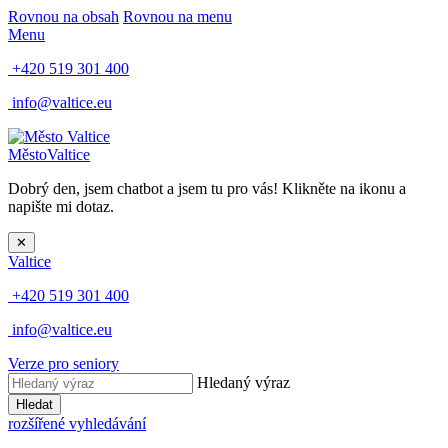
Rovnou na obsah
Rovnou na menu
Menu
+420 519 301 400
info@valtice.eu
Město
Valtice
Dobrý den, jsem chatbot a jsem tu pro vás! Klikněte na ikonu a
napište mi dotaz.
✕
Valtice
+420 519 301 400
info@valtice.eu
Verze pro seniory
Hledaný výraz
Hledat
rozšířené vyhledávání