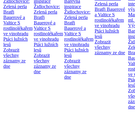
Židlochovice:
inspirace
Barevná
Zelená perla
int
Zelená perla
Židlochovice:
inspirace
Bratři Bauerové
výs
Bratři
Zelená perla
Židlochovice:
a Valtice
S
Mar
Bauerové a
Bratři
Zelená perla
rostlinolékařem
ml.
Valtice
S
Bauerové a
Bratři
ve vinohradu
Výs
rostlinolékařem
Valtice
S
Bauerové a
Ptáci lužních
Bar
ve vinohradu
rostlinolékařem
Valtice
S
lesů
ins
Ptáci lužních
ve vinohradu
rostlinolékařem
Zobrazit
Žid
lesů
Ptáci lužních
ve vinohradu
všechny
Zel
Zobrazit
lesů
Ptáci lužních
záznamy ze dne
Bra
všechny
Zobrazit
lesů
Bau
záznamy ze
všechny
Zobrazit
Val
dne
záznamy ze
všechny
ros
dne
záznamy ze
ve 
dne
Ptá
les
Zob
vše
záz
dne