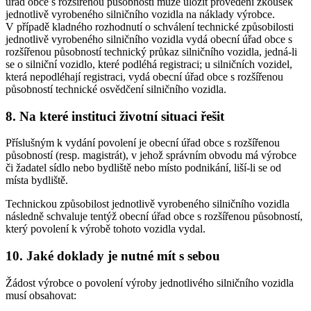
úřad obce s rozšířenou působností může uložit provedení zkoušek
jednotlivě vyrobeného silničního vozidla na náklady výrobce.
V případě kladného rozhodnutí o schválení technické způsobilosti
jednotlivě vyrobeného silničního vozidla vydá obecní úřad obce s
rozšířenou působností technický průkaz silničního vozidla, jedná-li
se o silniční vozidlo, které podléhá registraci; u silničních vozidel,
která nepodléhají registraci, vydá obecní úřad obce s rozšířenou
působností technické osvědčení silničního vozidla.
8. Na které instituci životní situaci řešit
Příslušným k vydání povolení je obecní úřad obce s rozšířenou
působností (resp. magistrát), v jehož správním obvodu má výrobce
či žadatel sídlo nebo bydliště nebo místo podnikání, liší-li se od
místa bydliště.
Technickou způsobilost jednotlivě vyrobeného silničního vozidla
následně schvaluje tentýž obecní úřad obce s rozšířenou působností,
který povolení k výrobě tohoto vozidla vydal.
10. Jaké doklady je nutné mít s sebou
Žádost výrobce o povolení výroby jednotlivého silničního vozidla
musí obsahovat: