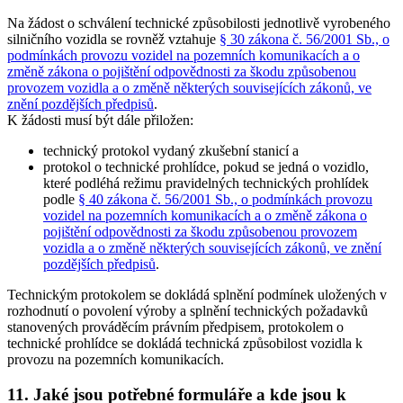
Na žádost o schválení technické způsobilosti jednotlivě vyrobeného
silničního vozidla se rovněž vztahuje
§ 30 zákona č. 56/2001 Sb., o
podmínkách provozu vozidel na pozemních komunikacích a o
změně zákona o pojištění odpovědnosti za škodu způsobenou
provozem vozidla a o změně některých souvisejících zákonů, ve
znění pozdějších předpisů
.
K žádosti musí být dále přiložen:
technický protokol vydaný zkušební stanicí a
protokol o technické prohlídce, pokud se jedná o vozidlo,
které podléhá režimu pravidelných technických prohlídek
podle
§ 40 zákona č. 56/2001 Sb., o podmínkách provozu
vozidel na pozemních komunikacích a o změně zákona o
pojištění odpovědnosti za škodu způsobenou provozem
vozidla a o změně některých souvisejících zákonů, ve znění
pozdějších předpisů
.
Technickým protokolem se dokládá splnění podmínek uložených v
rozhodnutí o povolení výroby a splnění technických požadavků
stanovených prováděcím právním předpisem, protokolem o
technické prohlídce se dokládá technická způsobilost vozidla k
provozu na pozemních komunikacích.
11. Jaké jsou potřebné formuláře a kde jsou k