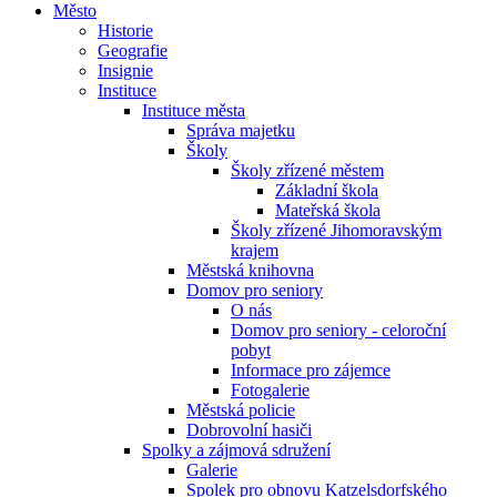
Město
Historie
Geografie
Insignie
Instituce
Instituce města
Správa majetku
Školy
Školy zřízené městem
Základní škola
Mateřská škola
Školy zřízené Jihomoravským
krajem
Městská knihovna
Domov pro seniory
O nás
Domov pro seniory - celoroční
pobyt
Informace pro zájemce
Fotogalerie
Městská policie
Dobrovolní hasiči
Spolky a zájmová sdružení
Galerie
Spolek pro obnovu Katzelsdorfského