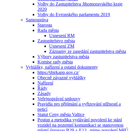
Volby do Zastupitelstva Jihomoravského kraje
2020
Volby do Evropského parlamentu 2019
Samospráva
Starosta
Rada města
Usnesení RM
Zastupitelstvo města
Usnesení ZM
Záznamy ze zasedání zastupitelstva města
Výbory zastupitelstva města
Komise rady města
Vyhlášky, nařízení a ostatní dokumenty
https:⁄⁄sbirkapp.gov.cz⁄
Obecně závazné vyhlášky
Nařízení
Řády
Zásady
Veřejnoprávní smlouvy
Pravidla pro přijímání a vyřizování stížností a
peticí
Statut Ceny města Valtice
Postup a metodika vydávání povolení ke stání
vozidel na pozemní komunikaci se stanovenou
místní úpravou B29 + E13 „mimo povolení MěÚ