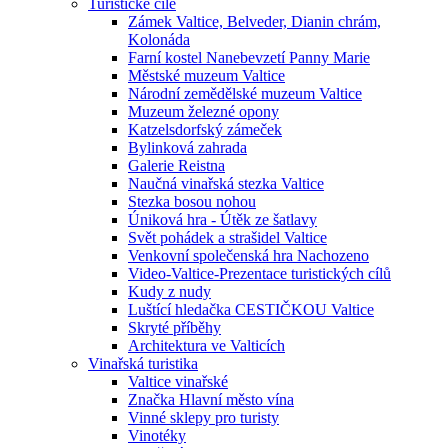
Turistické cíle
Zámek Valtice, Belveder, Dianin chrám,
Kolonáda
Farní kostel Nanebevzetí Panny Marie
Městské muzeum Valtice
Národní zemědělské muzeum Valtice
Muzeum železné opony
Katzelsdorfský zámeček
Bylinková zahrada
Galerie Reistna
Naučná vinařská stezka Valtice
Stezka bosou nohou
Úniková hra - Útěk ze šatlavy
Svět pohádek a strašidel Valtice
Venkovní společenská hra Nachozeno
Video-Valtice-Prezentace turistických cílů
Kudy z nudy
Luštící hledačka CESTIČKOU Valtice
Skryté příběhy
Architektura ve Valticích
Vinařská turistika
Valtice vinařské
Značka Hlavní město vína
Vinné sklepy pro turisty
Vinotéky