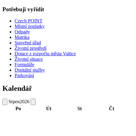
Potřebuji vyřídit
Czech POINT
Místní poplatky
Odpady
Matrika
Stavební úřad
Životní prostředí
Dotace z rozpočtu města Valtice
Životní situace
Formuláře
Digitální služby
Parkování
Kalendář
Srpen
2026
Po
Út
St
Čt