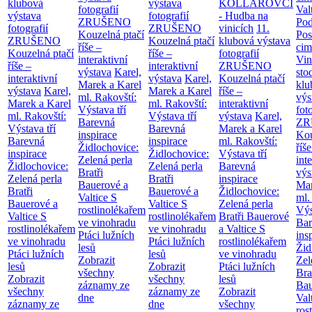
klubová
výstava
KOLLÁROVCI
fotografií
Val
výstava
fotografií
- Hudba na
ZRUŠENO
Po
fotografií
ZRUŠENO
vinicích
11.
Kouzelná ptačí
Pos
ZRUŠENO
Kouzelná ptačí
klubová výstava
říše –
cim
Kouzelná ptačí
říše –
fotografií
interaktivní
Vin
říše –
interaktivní
ZRUŠENO
výstava
Karel,
sto
interaktivní
výstava
Karel,
Kouzelná ptačí
Marek a Karel
klu
výstava
Karel,
Marek a Karel
říše –
ml. Rakovští:
výs
Marek a Karel
ml. Rakovští:
interaktivní
Výstava tří
fot
ml. Rakovští:
Výstava tří
výstava
Karel,
Barevná
ZR
Výstava tří
Barevná
Marek a Karel
inspirace
Kou
Barevná
inspirace
ml. Rakovští:
Židlochovice:
říše
inspirace
Židlochovice:
Výstava tří
Zelená perla
int
Židlochovice:
Zelená perla
Barevná
Bratři
výs
Zelená perla
Bratři
inspirace
Bauerové a
Mar
Bratři
Bauerové a
Židlochovice:
Valtice
S
ml.
Bauerové a
Valtice
S
Zelená perla
rostlinolékařem
Výs
Valtice
S
rostlinolékařem
Bratři Bauerové
ve vinohradu
Bar
rostlinolékařem
ve vinohradu
a Valtice
S
Ptáci lužních
ins
ve vinohradu
Ptáci lužních
rostlinolékařem
lesů
Žid
Ptáci lužních
lesů
ve vinohradu
Zobrazit
Zel
lesů
Zobrazit
Ptáci lužních
všechny
Bra
Zobrazit
všechny
lesů
záznamy ze
Bau
všechny
záznamy ze
Zobrazit
dne
Val
záznamy ze
dne
všechny
ros