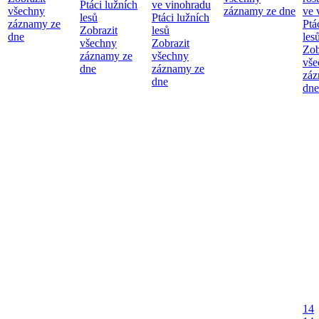
Ptáci lužních
ve vinohradu
všechny
záznamy ze dne
ve 
lesů
Ptáci lužních
záznamy ze
Ptá
Zobrazit
lesů
dne
les
všechny
Zobrazit
Zob
záznamy ze
všechny
vše
dne
záznamy ze
záz
dne
dne
14