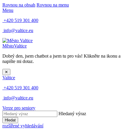
Rovnou na obsah
Rovnou na menu
Menu
+420 519 301 400
info@valtice.eu
Město
Valtice
Dobrý den, jsem chatbot a jsem tu pro vás! Klikněte na ikonu a
napište mi dotaz.
✕
Valtice
+420 519 301 400
info@valtice.eu
Verze pro seniory
Hledaný výraz
Hledat
rozšířené vyhledávání