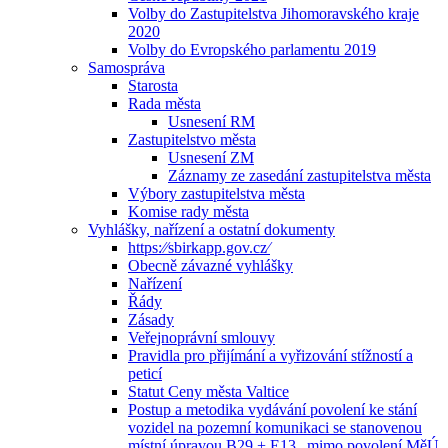
Volby do Zastupitelstva Jihomoravského kraje
2020
Volby do Evropského parlamentu 2019
Samospráva
Starosta
Rada města
Usnesení RM
Zastupitelstvo města
Usnesení ZM
Záznamy ze zasedání zastupitelstva města
Výbory zastupitelstva města
Komise rady města
Vyhlášky, nařízení a ostatní dokumenty
https:⁄⁄sbirkapp.gov.cz⁄
Obecně závazné vyhlášky
Nařízení
Řády
Zásady
Veřejnoprávní smlouvy
Pravidla pro přijímání a vyřizování stížností a
peticí
Statut Ceny města Valtice
Postup a metodika vydávání povolení ke stání
vozidel na pozemní komunikaci se stanovenou
místní úpravou B29 + E13 „mimo povolení MěÚ