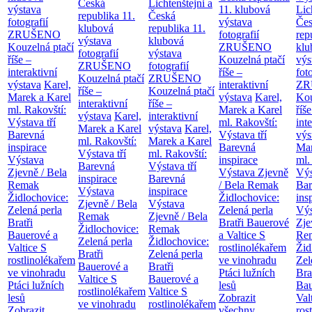
Česká
Lichtenštejni a
výstava
11. klubová
Lic
republika
11.
Česká
fotografií
výstava
Če
klubová
republika
11.
ZRUŠENO
fotografií
rep
výstava
klubová
Kouzelná ptačí
ZRUŠENO
klu
fotografií
výstava
říše –
Kouzelná ptačí
výs
ZRUŠENO
fotografií
interaktivní
říše –
fot
Kouzelná ptačí
ZRUŠENO
výstava
Karel,
interaktivní
ZR
říše –
Kouzelná ptačí
Marek a Karel
výstava
Karel,
Kou
interaktivní
říše –
ml. Rakovští:
Marek a Karel
říše
výstava
Karel,
interaktivní
Výstava tří
ml. Rakovští:
int
Marek a Karel
výstava
Karel,
Barevná
Výstava tří
výs
ml. Rakovští:
Marek a Karel
inspirace
Barevná
Mar
Výstava tří
ml. Rakovští:
Výstava
inspirace
ml.
Barevná
Výstava tří
Zjevně / Bela
Výstava Zjevně
Výs
inspirace
Barevná
Remak
/ Bela Remak
Bar
Výstava
inspirace
Židlochovice:
Židlochovice:
ins
Zjevně / Bela
Výstava
Zelená perla
Zelená perla
Výs
Remak
Zjevně / Bela
Bratři
Bratři Bauerové
Zje
Židlochovice:
Remak
Bauerové a
a Valtice
S
Re
Zelená perla
Židlochovice:
Valtice
S
rostlinolékařem
Žid
Bratři
Zelená perla
rostlinolékařem
ve vinohradu
Zel
Bauerové a
Bratři
ve vinohradu
Ptáci lužních
Bra
Valtice
S
Bauerové a
Ptáci lužních
lesů
Bau
rostlinolékařem
Valtice
S
lesů
Zobrazit
Val
ve vinohradu
rostlinolékařem
Zobrazit
všechny
ros