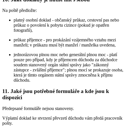
Na poště předložte:
platný osobní doklad - občanský průkaz, cestovní pas nebo
průkaz o povolení k pobytu cizince (pokud je opatřen
fotografií),
průkaz příjemce - pro prokázání vzájemného vztahu mezi
manželi; v průkazu musí být manžel / manželka uvedena,
jednorázovou plnou moc nebo generální plnou moc - platí
pouze pro případ, kdy je příjemcem důchodu za důchodce
soudem stanovený orgán státní správy jako "zákonný
zástupce - zvláštní příjemce"; plnou mocí se prokazuje osoba,
která je tímto orgánem státní správy zmocněna k příjmu
důchodu.
11. Jaké jsou potřebné formuláře a kde jsou k
dispozici
Předepsané formuláře nejsou stanoveny.
Výplatní doklad ke stvrzení převzetí důchodu vám předá pracovník
pošty.