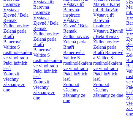
Výstava tří
výs
inspirace
Výstava tří
Marek a Karel
Barevná
Mar
Výstava
Barevná
ml. Rakovští:
inspirace
ml.
Zjevně / Bela
inspirace
Výstava tří
Výstava
Výs
Remak
Výstava
Barevná
Zjevně / Bela
Bar
Židlochovice:
Zjevně / Bela
inspirace
Remak
ins
Zelená perla
Remak
Výstava Zjevně
Židlochovice:
Výs
Bratři
Židlochovice:
/ Bela Remak
Zelená perla
Zje
Bauerové a
Zelená perla
Židlochovice:
Bratři
Re
Valtice
S
Bratři
Zelená perla
Bauerové a
Žid
rostlinolékařem
Bauerové a
Bratři Bauerové
Valtice
S
Zel
ve vinohradu
Valtice
S
a Valtice
S
rostlinolékařem
Bra
Ptáci lužních
rostlinolékařem
rostlinolékařem
ve vinohradu
Bau
lesů
ve vinohradu
ve vinohradu
Ptáci lužních
Val
Zobrazit
Ptáci lužních
Ptáci lužních
lesů
ros
všechny
lesů
lesů
Zobrazit
ve 
záznamy ze
Zobrazit
Zobrazit
všechny
Ptá
dne
všechny
všechny
záznamy ze
les
záznamy ze
záznamy ze dne
dne
Zob
dne
vše
záz
dne