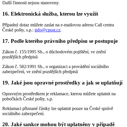
Další činnosti nejsou stanoveny.
16. Elektronická služba, kterou lze využít
Případný dotaz můžete zaslat na e-mailovou adresu Call centra
České pošty, s.p.:
info@cpost.cz
.
17. Podle kterého právního předpisu se postupuje
Zákon č. 155/1995 Sb., o důchodovém pojištění, ve znění
pozdějších předpisů
Zákon č. 582/1991 Sb., o organizaci a provádění sociálního
zabezpečení, ve znění pozdějších předpisů
19. Jaké jsou opravné prostředky a jak se uplatňují
Opravným prostředkem je reklamace, kterou můžete uplatnit na
pobočkách České pošty, s.p.
Reklamaci přiznané částky lze uplatnit pouze na České správě
sociálního zabezpečení.
20. Jaké sankce mohou být uplatněny v případě