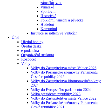
zámečku, z. s.
Vinařské
Sportovní
Historické
Folklórní, taneční a pěvecké
Hudební
Komunitní
Instituce se sídlem ve Valticích
Úřad
Úřední hodiny
Úřední deska
e-podatelna
Organizační struktura
Rozpočet
Volby
Volby do Zastupitelstva města Valtice 2026
Volby do Poslanecké sněmovny Parlamentu
České republiky 2025
Volby do Zastupitelstva Jihomoravského kraje
2024
Volby do Evropského parlamentu 2024
Volba prezidenta republiky 2023
Volby do Zastupitelstva města Valtice 2022
Volby do Poslanecké sněmovny Parlamentu
České republiky 2021