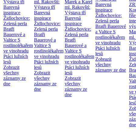
Výstava tří
ml. Rakovští:
Marek a Karel
Barevná
ZR
Barevná
Výstava tří
ml. Rakovští:
inspirace
Kou
inspirace
Barevná
Výstava tří
Židlochovice:
říše
Židlochovice:
inspirace
Barevná
Zelená perla
int
Zelená perla
Židlochovice:
inspirace
Bratři Bauerové
výs
Bratři
Zelená perla
Židlochovice:
a Valtice
S
Mar
Bauerové a
Bratři
Zelená perla
rostlinolékařem
ml.
Valtice
S
Bauerové a
Bratři
ve vinohradu
Výs
rostlinolékařem
Valtice
S
Bauerové a
Ptáci lužních
Bar
ve vinohradu
rostlinolékařem
Valtice
S
lesů
ins
Ptáci lužních
ve vinohradu
rostlinolékařem
Zobrazit
Žid
lesů
Ptáci lužních
ve vinohradu
všechny
Zel
Zobrazit
lesů
Ptáci lužních
záznamy ze dne
Bra
všechny
Zobrazit
lesů
Bau
záznamy ze
všechny
Zobrazit
Val
dne
záznamy ze
všechny
ros
dne
záznamy ze
ve 
dne
Ptá
les
Zob
vše
záz
dne