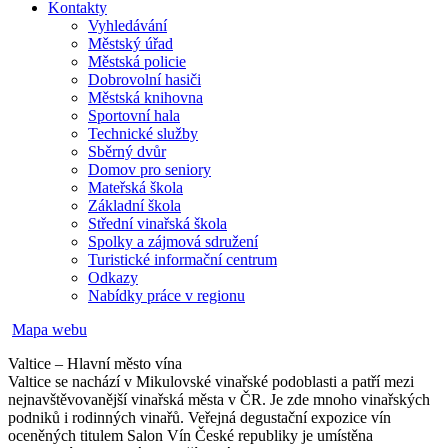
Kontakty
Vyhledávání
Městský úřad
Městská policie
Dobrovolní hasiči
Městská knihovna
Sportovní hala
Technické služby
Sběrný dvůr
Domov pro seniory
Mateřská škola
Základní škola
Střední vinařská škola
Spolky a zájmová sdružení
Turistické informační centrum
Odkazy
Nabídky práce v regionu
Mapa webu
Valtice – Hlavní město vína
Valtice se nachází v Mikulovské vinařské podoblasti a patří mezi
nejnavštěvovanější vinařská města v ČR. Je zde mnoho vinařských
podniků i rodinných vinařů. Veřejná degustační expozice vín
oceněných titulem Salon Vín České republiky je umístěna