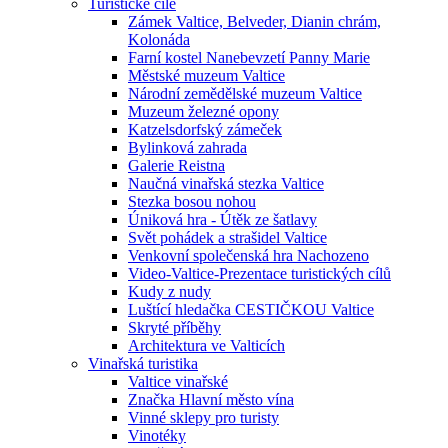
Turistické cíle
Zámek Valtice, Belveder, Dianin chrám,
Kolonáda
Farní kostel Nanebevzetí Panny Marie
Městské muzeum Valtice
Národní zemědělské muzeum Valtice
Muzeum železné opony
Katzelsdorfský zámeček
Bylinková zahrada
Galerie Reistna
Naučná vinařská stezka Valtice
Stezka bosou nohou
Úniková hra - Útěk ze šatlavy
Svět pohádek a strašidel Valtice
Venkovní společenská hra Nachozeno
Video-Valtice-Prezentace turistických cílů
Kudy z nudy
Luštící hledačka CESTIČKOU Valtice
Skryté příběhy
Architektura ve Valticích
Vinařská turistika
Valtice vinařské
Značka Hlavní město vína
Vinné sklepy pro turisty
Vinotéky