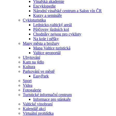
Vinařská akademie
Encyklopedie
Národní vinařské centrum a Salon vín ČR
Kurzy a semináře
Cykloturistika
Lednicko-valtický areál
Půjčovny jízdních kol
Chodníky nejsou pro cyklisty
Na kole i pěšky
Mapy města a brožury
Mapa Valtice turistická
Valtice geoportál
Ubytování
Kam na jídlo
Kultura
Parkování ve městě
EasyPark
Sport
Videa
Fotogalerie
Turistické informační centrum
Informace pro stánkaře
Valtické vinobraní
Kalendář akcí
Virtuální prohlídka