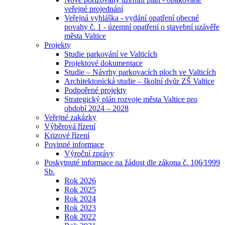
veřejné projednání
Veřejná vyhláška - vydání opatření obecné
povahy č. 1 - územní opatření o stavební uzávěře
města Valtice
Projekty
Studie parkování ve Valticích
Projektové dokumentace
Studie – Návrhy parkovacích ploch ve Valticích
Architektonická studie – školní dvůr ZŠ Valtice
Podpořené projekty
Strategický plán rozvoje města Valtice pro
období 2024 – 2028
Veřejné zakázky
Výběrová řízení
Krizové řízení
Povinné informace
Výroční zprávy
Poskytnuté informace na žádost dle zákona č. 106⁄1999
Sb.
Rok 2026
Rok 2025
Rok 2024
Rok 2023
Rok 2022