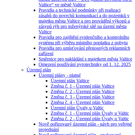
Valtice“ ve městě Valtice
Pravidla a technické podmínky při realizaci
zásahů do povrchů komunikací a do pozemků v
majetku města Valtice a pro provádění výkopů a
zásypů rýh pro inženýrské sítě na území města
Valtice
Pravidla pro zajištění evidenčního a kontrolního
systému při výběru místního poplatku z pobytu
Pravidla pro umísťování přenosných reklamních
zařízení
Směrnice pro nakládání s majetkem města Valtice
Omezení používání pyrotechniky od 1. 12. 2025
Územní plán
Územní plány - platné
Územní plán Valtice
Změna č. 1 - Územní plán Valtice
Změna č. 2 - Územní plán Valtice
Změna č. 3 - Územní plán Valtice
Změna č. 4 - Územní plán Valtice
Územní plán Úvaly u Valtic
Změna č. 1 - Územní plán Úvaly u Valtic
Změna č. 2 - Územní plán Úvaly u Valtic
Nově pořizovaný územní plán - návh pro veřejné
projednání
Nově pořizovaný územní plán - opakované