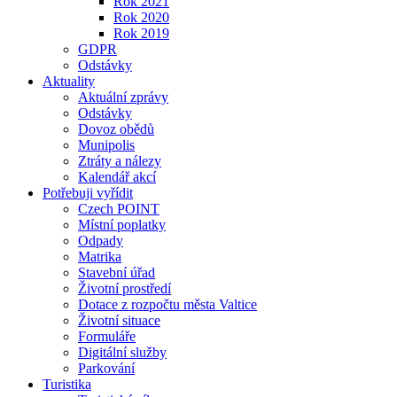
Rok 2021
Rok 2020
Rok 2019
GDPR
Odstávky
Aktuality
Aktuální zprávy
Odstávky
Dovoz obědů
Munipolis
Ztráty a nálezy
Kalendář akcí
Potřebuji vyřídit
Czech POINT
Místní poplatky
Odpady
Matrika
Stavební úřad
Životní prostředí
Dotace z rozpočtu města Valtice
Životní situace
Formuláře
Digitální služby
Parkování
Turistika