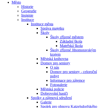
Město
Historie
Geografie
Insignie
Instituce
Instituce města
Správa majetku
Školy
Školy zřízené městem
Základní škola
Mateřská škola
Školy zřízené Jihomoravským
krajem
Městská knihovna
Domov pro seniory
O nás
Domov pro seniory - celoroční
pobyt
Informace pro zájemce
Fotogalerie
Městská policie
Dobrovolní hasiči
Spolky a zájmová sdružení
Galerie
Spolek pro obnovu Katzelsdorfského