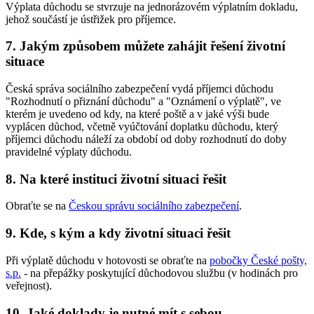
Výplata důchodu se stvrzuje na jednorázovém výplatním dokladu,
jehož součástí je ústřižek pro příjemce.
7. Jakým způsobem můžete zahájit řešení životní
situace
Česká správa sociálního zabezpečení vydá příjemci důchodu
"Rozhodnutí o přiznání důchodu" a "Oznámení o výplatě", ve
kterém je uvedeno od kdy, na které poště a v jaké výši bude
vyplácen důchod, včetně vyúčtování doplatku důchodu, který
příjemci důchodu náleží za období od doby rozhodnutí do doby
pravidelné výplaty důchodu.
8. Na které instituci životní situaci řešit
Obraťte se na
Českou správu sociálního zabezpečení
.
9. Kde, s kým a kdy životní situaci řešit
Při výplatě důchodu v hotovosti se obraťte na
pobočky České pošty,
s.p.
- na přepážky poskytující důchodovou službu (v hodinách pro
veřejnost).
10. Jaké doklady je nutné mít s sebou