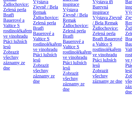
Výstava
Výstava tří
Bar
Židlochovice:
inspirace
Zjevně / Bela
Barevná
ins
Zelená perla
Výstava
Remak
inspirace
Výs
Bratři
Zjevně / Bela
Židlochovice:
Výstava Zjevně
Zje
Bauerové a
Remak
Zelená perla
/ Bela Remak
Re
Valtice
S
Židlochovice:
Bratři
Židlochovice:
Žid
rostlinolékařem
Zelená perla
Bauerové a
Zelená perla
Zel
ve vinohradu
Bratři
Valtice
S
Bratři Bauerové
Bra
Ptáci lužních
Bauerové a
rostlinolékařem
a Valtice
S
Bau
lesů
Valtice
S
ve vinohradu
rostlinolékařem
Val
Zobrazit
rostlinolékařem
Ptáci lužních
ve vinohradu
ros
všechny
ve vinohradu
lesů
Ptáci lužních
ve 
záznamy ze
Ptáci lužních
Zobrazit
lesů
Ptá
dne
lesů
všechny
Zobrazit
les
Zobrazit
záznamy ze
všechny
Zob
všechny
dne
záznamy ze dne
vše
záznamy ze
záz
dne
dne