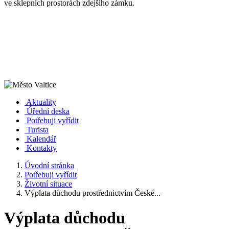
ve sklepních prostorách zdejšího zámku.
Aktuality
Úřední deska
Potřebuji vyřídit
Turista
Kalendář
Kontakty
Úvodní stránka
Potřebuji vyřídit
Životní situace
Výplata důchodu prostřednictvím České...
Výplata důchodu