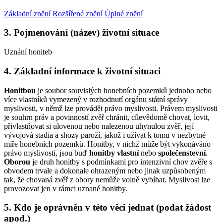
Základní znění
Rozšířené znění
Úplné znění
3. Pojmenování (název) životní situace
Uznání honiteb
4. Základní informace k životní situaci
Honitbou
je soubor souvislých honebních pozemků jednoho nebo
více vlastníků vymezený v rozhodnutí orgánu státní správy
myslivosti, v němž lze provádět právo myslivosti. Právem myslivosti
je souhrn práv a povinností zvěř chránit, cílevědomě chovat, lovit,
přivlastňovat si ulovenou nebo nalezenou uhynulou zvěř, její
vývojová stadia a shozy paroží, jakož i užívat k tomu v nezbytné
míře honebních pozemků. Honitby, v nichž může být vykonáváno
právo myslivosti, jsou buď
honitby vlastní
nebo
společenstevní
.
Oborou
je druh honitby s podmínkami pro intenzivní chov zvěře s
obvodem trvale a dokonale ohrazeným nebo jinak uzpůsobeným
tak, že chovaná zvěř z obory nemůže volně vybíhat. Myslivost lze
provozovat jen v rámci uznané honitby.
5. Kdo je oprávněn v této věci jednat (podat žádost
apod.)