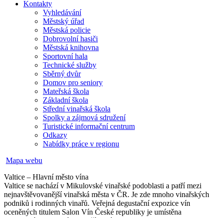
Kontakty
Vyhledávání
Městský úřad
Městská policie
Dobrovolní hasiči
Městská knihovna
Sportovní hala
Technické služby
Sběrný dvůr
Domov pro seniory
Mateřská škola
Základní škola
Střední vinařská škola
Spolky a zájmová sdružení
Turistické informační centrum
Odkazy
Nabídky práce v regionu
Mapa webu
Valtice – Hlavní město vína
Valtice se nachází v Mikulovské vinařské podoblasti a patří mezi
nejnavštěvovanější vinařská města v ČR. Je zde mnoho vinařských
podniků i rodinných vinařů. Veřejná degustační expozice vín
oceněných titulem Salon Vín České republiky je umístěna