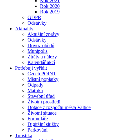
Rok 2021
Rok 2020
Rok 2019
GDPR
Odstávky
Aktuality
Aktuální zprávy
Odstávky
Dovoz obědů
Munipolis
Ztráty a nálezy
Kalendář akcí
Potřebuji vyřídit
Czech POINT
Místní poplatky
Odpady
Matrika
Stavební úřad
Životní prostředí
Dotace z rozpočtu města Valtice
Životní situace
Formuláře
Digitální služby
Parkování
Turistika