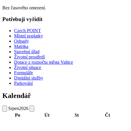
Bez časového omezení.
Potřebuji vyřídit
Czech POINT
Místní poplatky
Odpady
Matrika
Stavební úřad
Životní prostředí
Dotace z rozpočtu města Valtice
Životní situace
Formuláře
Digitální služby
Parkování
Kalendář
Srpen
2026
Po
Út
St
Čt