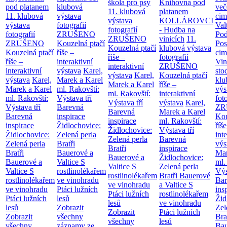
škola pro psy
Knihovna pod
pod platanem
klubová
več
11. klubová
platanem
11. klubová
výstava
cim
výstava
KOLLÁROVCI
výstava
fotografií
Val
fotografií
- Hudba na
fotografií
ZRUŠENO
Po
ZRUŠENO
vinicích
11.
ZRUŠENO
Kouzelná ptačí
Pos
Kouzelná ptačí
klubová výstava
Kouzelná ptačí
říše –
cim
říše –
fotografií
říše –
interaktivní
Vin
interaktivní
ZRUŠENO
interaktivní
výstava
Karel,
sto
výstava
Karel,
Kouzelná ptačí
výstava
Karel,
Marek a Karel
klu
Marek a Karel
říše –
Marek a Karel
ml. Rakovští:
výs
ml. Rakovští:
interaktivní
ml. Rakovští:
Výstava tří
fot
Výstava tří
výstava
Karel,
Výstava tří
Barevná
ZR
Barevná
Marek a Karel
Barevná
inspirace
Kou
inspirace
ml. Rakovští:
inspirace
Židlochovice:
říše
Židlochovice:
Výstava tří
Židlochovice:
Zelená perla
int
Zelená perla
Barevná
Zelená perla
Bratři
výs
Bratři
inspirace
Bratři
Bauerové a
Mar
Bauerové a
Židlochovice:
Bauerové a
Valtice
S
ml.
Valtice
S
Zelená perla
Valtice
S
rostlinolékařem
Výs
rostlinolékařem
Bratři Bauerové
rostlinolékařem
ve vinohradu
Bar
ve vinohradu
a Valtice
S
ve vinohradu
Ptáci lužních
ins
Ptáci lužních
rostlinolékařem
Ptáci lužních
lesů
Žid
lesů
ve vinohradu
lesů
Zobrazit
Zel
Zobrazit
Ptáci lužních
Zobrazit
všechny
Bra
všechny
lesů
všechny
záznamy ze
Bau