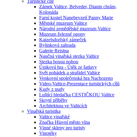
Turistické cíle
Zámek Valtice, Belveder, Dianin chrám,
Kolonáda
Farní kostel Nanebevzetí Panny Marie
Městské muzeum Valtice
Národní zemědělské muzeum Valtice
Muzeum železné opony
Katzelsdorfský zámeček
Bylinková zahrada
Galerie Reistna
Naučná vinařská stezka Valtice
Stezka bosou nohou
Úniková hra - Útěk ze šatlavy
Svět pohádek a strašidel Valtice
Venkovní společenská hra Nachozeno
Video-Valtice-Prezentace turistických cílů
Kudy z nudy
Luštící hledačka CESTIČKOU Valtice
Skryté příběhy
Architektura ve Valticích
Vinařská turistika
Valtice vinařské
Značka Hlavní město vína
Vinné sklepy pro turisty
Vinotéky