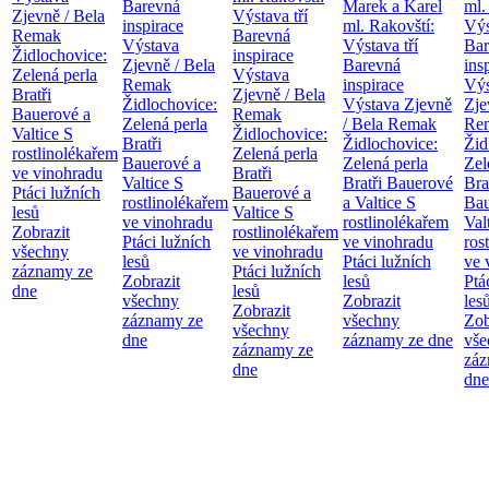
Barevná
Marek a Karel
ml.
Zjevně / Bela
Výstava tří
inspirace
ml. Rakovští:
Výs
Remak
Barevná
Výstava
Výstava tří
Bar
Židlochovice:
inspirace
Zjevně / Bela
Barevná
ins
Zelená perla
Výstava
Remak
inspirace
Výs
Bratři
Zjevně / Bela
Židlochovice:
Výstava Zjevně
Zje
Bauerové a
Remak
Zelená perla
/ Bela Remak
Re
Valtice
S
Židlochovice:
Bratři
Židlochovice:
Žid
rostlinolékařem
Zelená perla
Bauerové a
Zelená perla
Zel
ve vinohradu
Bratři
Valtice
S
Bratři Bauerové
Bra
Ptáci lužních
Bauerové a
rostlinolékařem
a Valtice
S
Bau
lesů
Valtice
S
ve vinohradu
rostlinolékařem
Val
Zobrazit
rostlinolékařem
Ptáci lužních
ve vinohradu
ros
všechny
ve vinohradu
lesů
Ptáci lužních
ve 
záznamy ze
Ptáci lužních
Zobrazit
lesů
Ptá
dne
lesů
všechny
Zobrazit
les
Zobrazit
záznamy ze
všechny
Zob
všechny
dne
záznamy ze dne
vše
záznamy ze
záz
dne
dne