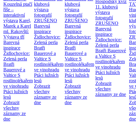
Hospodský kvíz
Kouzelná ptačí
klubová
klubová
TA
11. klubová
říše –
výstava
výstava
Hu
výstava
interaktivní
fotografií
fotografií
vin
fotografií
výstava
Karel,
ZRUŠENO
ZRUŠENO
klu
ZRUŠENO
Marek a Karel
Barevná
Barevná
výs
Barevná
ml. Rakovští:
inspirace
inspirace
fot
inspirace
Výstava tří
Židlochovice:
Židlochovice:
ZR
Židlochovice:
Barevná
Zelená perla
Zelená perla
Bar
Zelená perla
inspirace
Bratři
Bratři
ins
Bratři Bauerové
Židlochovice:
Bauerové a
Bauerové a
Žid
a Valtice
S
Zelená perla
Valtice
S
Valtice
S
Zel
rostlinolékařem
Bratři
rostlinolékařem
rostlinolékařem
Bra
ve vinohradu
Bauerové a
ve vinohradu
ve vinohradu
Bau
Ptáci lužních
Valtice
S
Ptáci lužních
Ptáci lužních
Val
lesů
rostlinolékařem
lesů
lesů
ros
Zobrazit
ve vinohradu
Zobrazit
Zobrazit
ve 
všechny
Ptáci lužních
všechny
všechny
Ptá
záznamy ze dne
lesů
záznamy ze
záznamy ze
les
Zobrazit
dne
dne
Zob
všechny
vše
záznamy ze
záz
dne
dne