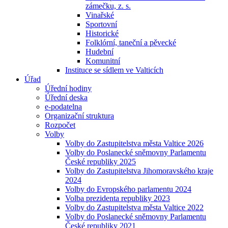
zámečku, z. s.
Vinařské
Sportovní
Historické
Folklórní, taneční a pěvecké
Hudební
Komunitní
Instituce se sídlem ve Valticích
Úřad
Úřední hodiny
Úřední deska
e-podatelna
Organizační struktura
Rozpočet
Volby
Volby do Zastupitelstva města Valtice 2026
Volby do Poslanecké sněmovny Parlamentu
České republiky 2025
Volby do Zastupitelstva Jihomoravského kraje
2024
Volby do Evropského parlamentu 2024
Volba prezidenta republiky 2023
Volby do Zastupitelstva města Valtice 2022
Volby do Poslanecké sněmovny Parlamentu
České republiky 2021