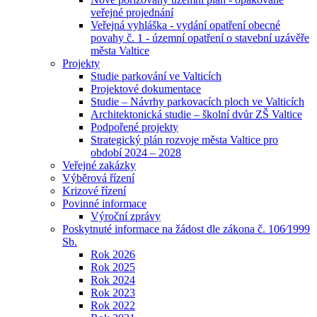
veřejné projednání
Veřejná vyhláška - vydání opatření obecné
povahy č. 1 - územní opatření o stavební uzávěře
města Valtice
Projekty
Studie parkování ve Valticích
Projektové dokumentace
Studie – Návrhy parkovacích ploch ve Valticích
Architektonická studie – školní dvůr ZŠ Valtice
Podpořené projekty
Strategický plán rozvoje města Valtice pro
období 2024 – 2028
Veřejné zakázky
Výběrová řízení
Krizové řízení
Povinné informace
Výroční zprávy
Poskytnuté informace na žádost dle zákona č. 106⁄1999
Sb.
Rok 2026
Rok 2025
Rok 2024
Rok 2023
Rok 2022