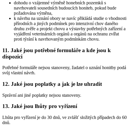
dohodu o vzájemné výměně honebních pozemků s
navrhovateli sousedních budoucích honiteb, pokud bude
požadována výměna,
k návrhu na uznání obory se navíc přikládá studie o vhodnosti
přírodních a jiných podmínek pro intenzivní chov daného
druhu zvěře a projekt chovu a výstavby potřebných zařízení a
vyjádření veterinárních orgánů a orgánů na ochranu zvířat
proti týrání k navrhovaným podmínkám chovu.
11. Jaké jsou potřebné formuláře a kde jsou k
dispozici
Potřebné formuláře nejsou stanoveny, žadatel o uznání honitby podá
svůj vlastní návrh.
12. Jaké jsou poplatky a jak je lze uhradit
Správní ani jiné poplatky nejsou stanoveny.
13. Jaké jsou lhůty pro vyřízení
Lhůta pro vyřízení je do 30 dnů, ve zvlášť složitých případech do 60
dnů.