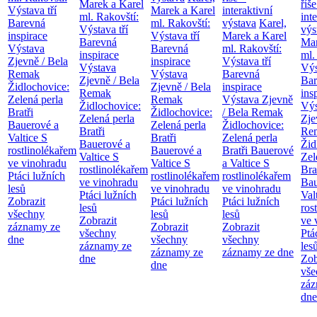
Marek a Karel
říše
Výstava tří
Marek a Karel
interaktivní
ml. Rakovští:
int
Barevná
ml. Rakovští:
výstava
Karel,
Výstava tří
výs
inspirace
Výstava tří
Marek a Karel
Barevná
Mar
Výstava
Barevná
ml. Rakovští:
inspirace
ml.
Zjevně / Bela
inspirace
Výstava tří
Výstava
Výs
Remak
Výstava
Barevná
Zjevně / Bela
Bar
Židlochovice:
Zjevně / Bela
inspirace
Remak
ins
Zelená perla
Remak
Výstava Zjevně
Židlochovice:
Výs
Bratři
Židlochovice:
/ Bela Remak
Zelená perla
Zje
Bauerové a
Zelená perla
Židlochovice:
Bratři
Re
Valtice
S
Bratři
Zelená perla
Bauerové a
Žid
rostlinolékařem
Bauerové a
Bratři Bauerové
Valtice
S
Zel
ve vinohradu
Valtice
S
a Valtice
S
rostlinolékařem
Bra
Ptáci lužních
rostlinolékařem
rostlinolékařem
ve vinohradu
Bau
lesů
ve vinohradu
ve vinohradu
Ptáci lužních
Val
Zobrazit
Ptáci lužních
Ptáci lužních
lesů
ros
všechny
lesů
lesů
Zobrazit
ve 
záznamy ze
Zobrazit
Zobrazit
všechny
Ptá
dne
všechny
všechny
záznamy ze
les
záznamy ze
záznamy ze dne
dne
Zob
dne
vše
záz
dne