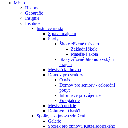
Město
Historie
Geografie
Insignie
Instituce
Instituce města
Správa majetku
Školy
Školy zřízené městem
Základní škola
Mateřská škola
Školy zřízené Jihomoravským
krajem
Městská knihovna
Domov pro seniory
O nás
Domov pro seniory - celoroční
pobyt
Informace pro zájemce
Fotogalerie
Městská policie
Dobrovolní hasiči
Spolky a zájmová sdružení
Galerie
Spolek pro obnovu Katzelsdorfského