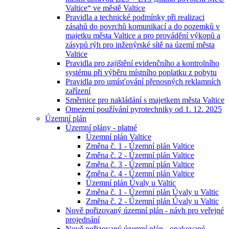
Valtice“ ve městě Valtice
Pravidla a technické podmínky při realizaci
zásahů do povrchů komunikací a do pozemků v
majetku města Valtice a pro provádění výkopů a
zásypů rýh pro inženýrské sítě na území města
Valtice
Pravidla pro zajištění evidenčního a kontrolního
systému při výběru místního poplatku z pobytu
Pravidla pro umísťování přenosných reklamních
zařízení
Směrnice pro nakládání s majetkem města Valtice
Omezení používání pyrotechniky od 1. 12. 2025
Územní plán
Územní plány - platné
Územní plán Valtice
Změna č. 1 - Územní plán Valtice
Změna č. 2 - Územní plán Valtice
Změna č. 3 - Územní plán Valtice
Změna č. 4 - Územní plán Valtice
Územní plán Úvaly u Valtic
Změna č. 1 - Územní plán Úvaly u Valtic
Změna č. 2 - Územní plán Úvaly u Valtic
Nově pořizovaný územní plán - návh pro veřejné
projednání
Nově pořizovaný územní plán - opakované