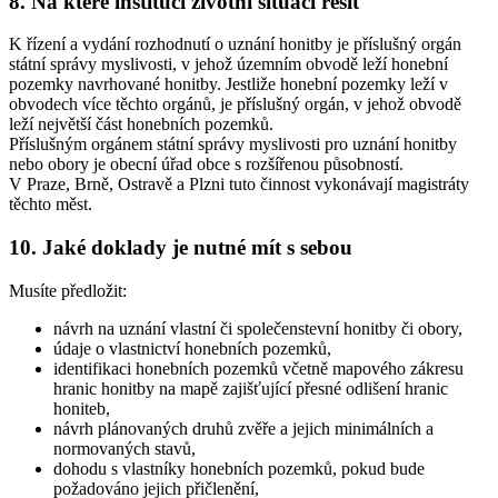
8. Na které instituci životní situaci řešit
K řízení a vydání rozhodnutí o uznání honitby je příslušný orgán
státní správy myslivosti, v jehož územním obvodě leží honební
pozemky navrhované honitby. Jestliže honební pozemky leží v
obvodech více těchto orgánů, je příslušný orgán, v jehož obvodě
leží největší část honebních pozemků.
Příslušným orgánem státní správy myslivosti pro uznání honitby
nebo obory je obecní úřad obce s rozšířenou působností.
V Praze, Brně, Ostravě a Plzni tuto činnost vykonávají magistráty
těchto měst.
10. Jaké doklady je nutné mít s sebou
Musíte předložit:
návrh na uznání vlastní či společenstevní honitby či obory,
údaje o vlastnictví honebních pozemků,
identifikaci honebních pozemků včetně mapového zákresu
hranic honitby na mapě zajišťující přesné odlišení hranic
honiteb,
návrh plánovaných druhů zvěře a jejich minimálních a
normovaných stavů,
dohodu s vlastníky honebních pozemků, pokud bude
požadováno jejich přičlenění,