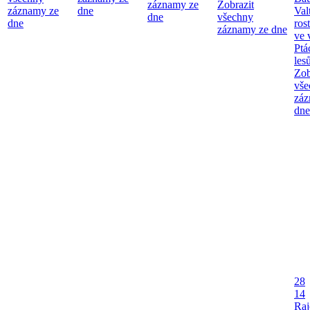
záznamy ze
Zobrazit
záznamy ze
dne
Val
dne
všechny
dne
ros
záznamy ze dne
ve 
Ptá
les
Zob
vše
záz
dne
28
14
Raj