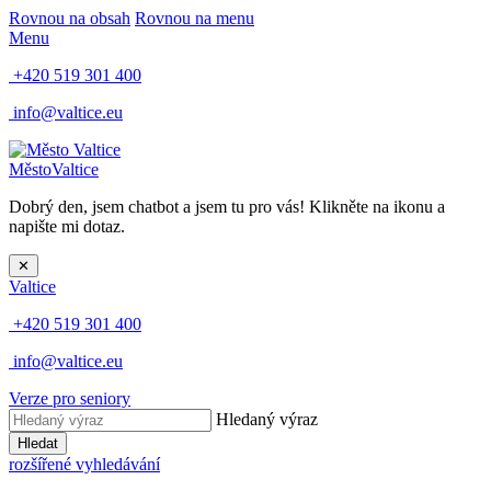
Rovnou na obsah
Rovnou na menu
Menu
+420 519 301 400
info@valtice.eu
Město
Valtice
Dobrý den, jsem chatbot a jsem tu pro vás! Klikněte na ikonu a
napište mi dotaz.
✕
Valtice
+420 519 301 400
info@valtice.eu
Verze pro seniory
Hledaný výraz
Hledat
rozšířené vyhledávání