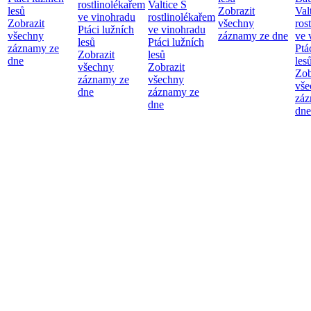
rostlinolékařem
Valtice
S
lesů
Zobrazit
Val
ve vinohradu
rostlinolékařem
Zobrazit
všechny
ros
Ptáci lužních
ve vinohradu
všechny
záznamy ze dne
ve 
lesů
Ptáci lužních
záznamy ze
Ptá
Zobrazit
lesů
dne
les
všechny
Zobrazit
Zob
záznamy ze
všechny
vše
dne
záznamy ze
záz
dne
dne