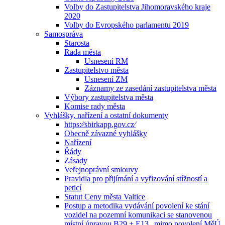
Volby do Zastupitelstva Jihomoravského kraje
2020
Volby do Evropského parlamentu 2019
Samospráva
Starosta
Rada města
Usnesení RM
Zastupitelstvo města
Usnesení ZM
Záznamy ze zasedání zastupitelstva města
Výbory zastupitelstva města
Komise rady města
Vyhlášky, nařízení a ostatní dokumenty
https:⁄⁄sbirkapp.gov.cz⁄
Obecně závazné vyhlášky
Nařízení
Řády
Zásady
Veřejnoprávní smlouvy
Pravidla pro přijímání a vyřizování stížností a
peticí
Statut Ceny města Valtice
Postup a metodika vydávání povolení ke stání
vozidel na pozemní komunikaci se stanovenou
místní úpravou B29 + E13 „mimo povolení MěÚ