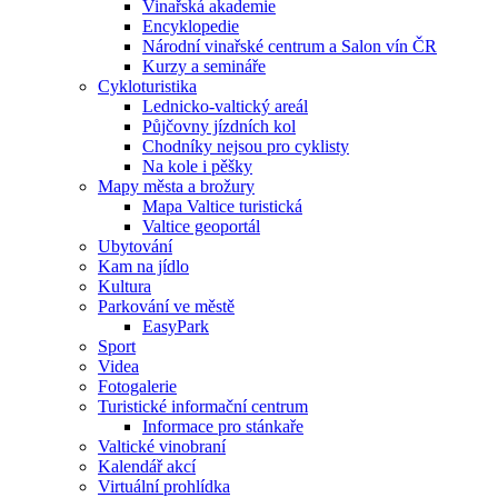
Vinařská akademie
Encyklopedie
Národní vinařské centrum a Salon vín ČR
Kurzy a semináře
Cykloturistika
Lednicko-valtický areál
Půjčovny jízdních kol
Chodníky nejsou pro cyklisty
Na kole i pěšky
Mapy města a brožury
Mapa Valtice turistická
Valtice geoportál
Ubytování
Kam na jídlo
Kultura
Parkování ve městě
EasyPark
Sport
Videa
Fotogalerie
Turistické informační centrum
Informace pro stánkaře
Valtické vinobraní
Kalendář akcí
Virtuální prohlídka