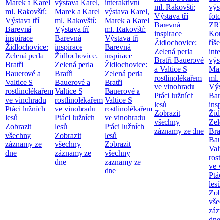
Marek a Karel
výstava
Karel,
interaktivní
ml. Rakovští:
výs
ml. Rakovští:
Marek a Karel
výstava
Karel,
Výstava tří
fot
Výstava tří
ml. Rakovští:
Marek a Karel
Barevná
ZR
Barevná
Výstava tří
ml. Rakovští:
inspirace
Kou
inspirace
Barevná
Výstava tří
Židlochovice:
říše
Židlochovice:
inspirace
Barevná
Zelená perla
int
Zelená perla
Židlochovice:
inspirace
Bratři Bauerové
výs
Bratři
Zelená perla
Židlochovice:
a Valtice
S
Mar
Bauerové a
Bratři
Zelená perla
rostlinolékařem
ml.
Valtice
S
Bauerové a
Bratři
ve vinohradu
Výs
rostlinolékařem
Valtice
S
Bauerové a
Ptáci lužních
Bar
ve vinohradu
rostlinolékařem
Valtice
S
lesů
ins
Ptáci lužních
ve vinohradu
rostlinolékařem
Zobrazit
Žid
lesů
Ptáci lužních
ve vinohradu
všechny
Zel
Zobrazit
lesů
Ptáci lužních
záznamy ze dne
Bra
všechny
Zobrazit
lesů
Bau
záznamy ze
všechny
Zobrazit
Val
dne
záznamy ze
všechny
ros
dne
záznamy ze
ve 
dne
Ptá
les
Zob
vše
záz
dne