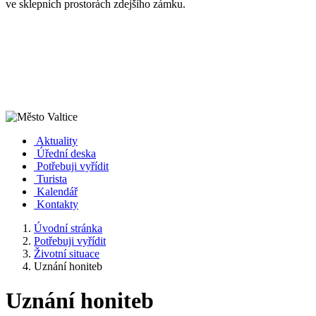
ve sklepních prostorách zdejšího zámku.
Aktuality
Úřední deska
Potřebuji vyřídit
Turista
Kalendář
Kontakty
Úvodní stránka
Potřebuji vyřídit
Životní situace
Uznání honiteb
Uznání honiteb