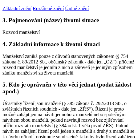
Základní znění
Rozšířené znění
Úplné znění
3. Pojmenování (název) životní situace
Rozvod manželství
4. Základní informace k životní situaci
Manželství zaniká pouze z důvodů stanovených zákonem (§ 754
zákona č. 89/2012 Sb., občanský zákoník - dále jen „OZ“), přičemž
rozvod manželství je jedním z nich a zároveň je jediným způsobem
zániku manželství za života manželů.
5. Kdo je oprávněn v této věci jednat (podat žádost
apod.)
Účastníky řízení jsou manželé (§ 385 zákona č. 292/2013 Sb., o
zvláštních řízeních soudních - dále jen „ZŘS“). Řízení je proto
možné zahájit jen na návrh jednoho z manželů nebo společným
návrhem obou manželů, pokud navrhují rozvod bez zjišťování
příčin rozvratu manželství (§ 384 odst. 1 věta první ZŘS). Pokud
návrh na zahájení řízení podá jeden z manželů a druhý z manželů se
k návrhu připojí, postupuje soud stejně, jako by bylo řízení zahájeno