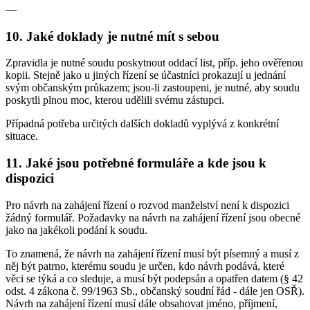
—
10. Jaké doklady je nutné mít s sebou
Zpravidla je nutné soudu poskytnout oddací list, příp. jeho ověřenou
kopii. Stejně jako u jiných řízení se účastníci prokazují u jednání
svým občanským průkazem; jsou-li zastoupeni, je nutné, aby soudu
poskytli plnou moc, kterou udělili svému zástupci.
Případná potřeba určitých dalších dokladů vyplývá z konkrétní
situace.
11. Jaké jsou potřebné formuláře a kde jsou k
dispozici
Pro návrh na zahájení řízení o rozvod manželství není k dispozici
žádný formulář. Požadavky na návrh na zahájení řízení jsou obecné
jako na jakékoli podání k soudu.
To znamená, že návrh na zahájení řízení musí být písemný a musí z
něj být patrno, kterému soudu je určen, kdo návrh podává, které
věci se týká a co sleduje, a musí být podepsán a opatřen datem (§ 42
odst. 4 zákona č. 99/1963 Sb., občanský soudní řád - dále jen OSŘ).
Návrh na zahájení řízení musí dále obsahovat jméno, příjmení,