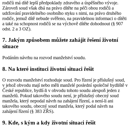
rodičů má dítě lepší předpoklady zdravého a úspěšného vývoje.
Zároveň soud však dbá na právo dítěte na péči obou rodičů a
udržování pravidelného osobního styku s nimi, na právo druhého
rodiče, jemuž dítě nebude svěřeno, na pravidelnou informaci o dítěti
a také na schopnost rodičů se na výchově dítěte dohodnout (§ 907
odst. 2 a 3 OZ).
7. Jakým způsobem můžete zahájit řešení životní
situace
Podáním návrhu na rozvod manželství soudu.
8. Na které instituci životní situaci řešit
O rozvodu manželství rozhoduje soud. Pro řízení je příslušný soud,
v jehož obvodu mají nebo měli manželé poslední společné bydliště v
České republice, bydlí-li v obvodu tohoto soudu alespoň jeden z
manželů. Pokud takového soudu není, je příslušný obecný soud
manžela, který nepodal návrh na zahájení řízení, a není-li ani
takového soudu, obecný soud manžela, který podal návrh na
zahájení řízení (§ 383 ZŘS).
9. Kde, s kým a kdy životní situaci řešit