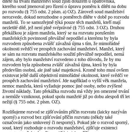
dítěte na trvání manželství soud zjistí dotazem u opatrovníka,
kterého soud jmenoval pro řízení o úpravu poměru k dítěti na dobu
po rozvodu (§ 755 odst. 2 písm. a) OZ). Zároveň soud manželství
nerozvede, dokud nerozhodne o poměrech dítěte v době po rozvodu
manželů. To se samozřejmě týká pouze těch manželů, kteří mají
nezletilé dítě, jež není plně svéprávné (§ 755 odst. 3 OZ). Druhou
překážkou je zájem manžela, který se na rozvratu porušením
manželských povinností převážně nepodílel a kterému by byla
rozvodem způsobena zvlášť závažná újma s tím, že mimořádné
okolnosti svědčí ve prospěch zachování manželství. Manžel, který
se sám na rozvratu manželského soužití převážně nepodílel, nemá
zájem, aby bylo manželství rozvedeno z toho důvodu, že by mu
rozvodem byla způsobena zvlášť závažná újma, která by byla
především osobní, ale jistě také majetková. Kromě toho musí ovšem
existovat ještě další objektivní mimořádné okolnosti, které svědčí ve
prospěch zachování manželství. Jde například o vyšší věk manžela,
nemoc manžela, která vyžaduje pomoc jiné osoby, nebo zvýšené
životní náklady. Tato překážka rozvodu má vždy jen omezené trvání
a nemůže vzniknout, pokud spolu manželé již po dobu alespoň tří let
nežijí (§ 755 odst. 2 písm. OZ).
Rozlišujeme rozvod se zjišťováním příčin rozvratu (laicky nazýván
sporný) a rozvod bez zjišťování příčin rozvratu (někdy také
označován jako smluvený či nesporný). Pokud jde o rozvod sporný,
soud, který rozhoduje o rozvodu manželství, zjišťuje existenci