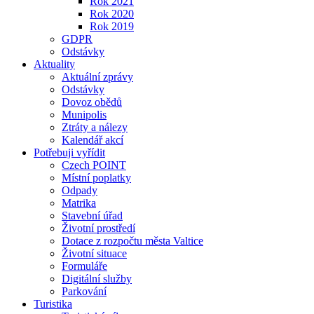
Rok 2021
Rok 2020
Rok 2019
GDPR
Odstávky
Aktuality
Aktuální zprávy
Odstávky
Dovoz obědů
Munipolis
Ztráty a nálezy
Kalendář akcí
Potřebuji vyřídit
Czech POINT
Místní poplatky
Odpady
Matrika
Stavební úřad
Životní prostředí
Dotace z rozpočtu města Valtice
Životní situace
Formuláře
Digitální služby
Parkování
Turistika