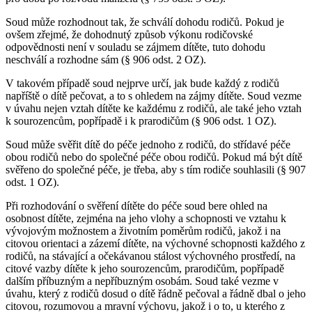
Soud může rozhodnout tak, že schválí dohodu rodičů. Pokud je
ovšem zřejmé, že dohodnutý způsob výkonu rodičovské
odpovědnosti není v souladu se zájmem dítěte, tuto dohodu
neschválí a rozhodne sám (§ 906 odst. 2 OZ).
V takovém případě soud nejprve určí, jak bude každý z rodičů
napříště o dítě pečovat, a to s ohledem na zájmy dítěte. Soud vezme
v úvahu nejen vztah dítěte ke každému z rodičů, ale také jeho vztah
k sourozencům, popřípadě i k prarodičům (§ 906 odst. 1 OZ).
Soud může svěřit dítě do péče jednoho z rodičů, do střídavé péče
obou rodičů nebo do společné péče obou rodičů. Pokud má být dítě
svěřeno do společné péče, je třeba, aby s tím rodiče souhlasili (§ 907
odst. 1 OZ).
Při rozhodování o svěření dítěte do péče soud bere ohled na
osobnost dítěte, zejména na jeho vlohy a schopnosti ve vztahu k
vývojovým možnostem a životním poměrům rodičů, jakož i na
citovou orientaci a zázemí dítěte, na výchovné schopnosti každého z
rodičů, na stávající a očekávanou stálost výchovného prostředí, na
citové vazby dítěte k jeho sourozencům, prarodičům, popřípadě
dalším příbuzným a nepříbuzným osobám. Soud také vezme v
úvahu, který z rodičů dosud o dítě řádně pečoval a řádně dbal o jeho
citovou, rozumovou a mravní výchovu, jakož i o to, u kterého z