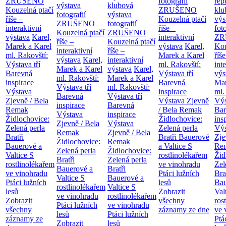
ZRUŠENO
fotografií
rep
výstava
klubová
Kouzelná ptačí
ZRUŠENO
klu
fotografií
výstava
říše –
Kouzelná ptačí
výs
ZRUŠENO
fotografií
interaktivní
říše –
fot
Kouzelná ptačí
ZRUŠENO
výstava
Karel,
interaktivní
ZR
říše –
Kouzelná ptačí
Marek a Karel
výstava
Karel,
Kou
interaktivní
říše –
ml. Rakovští:
Marek a Karel
říše
výstava
Karel,
interaktivní
Výstava tří
ml. Rakovští:
int
Marek a Karel
výstava
Karel,
Barevná
Výstava tří
výs
ml. Rakovští:
Marek a Karel
inspirace
Barevná
Mar
Výstava tří
ml. Rakovští:
Výstava
inspirace
ml.
Barevná
Výstava tří
Zjevně / Bela
Výstava Zjevně
Výs
inspirace
Barevná
Remak
/ Bela Remak
Bar
Výstava
inspirace
Židlochovice:
Židlochovice:
ins
Zjevně / Bela
Výstava
Zelená perla
Zelená perla
Výs
Remak
Zjevně / Bela
Bratři
Bratři Bauerové
Zje
Židlochovice:
Remak
Bauerové a
a Valtice
S
Re
Zelená perla
Židlochovice:
Valtice
S
rostlinolékařem
Žid
Bratři
Zelená perla
rostlinolékařem
ve vinohradu
Zel
Bauerové a
Bratři
ve vinohradu
Ptáci lužních
Bra
Valtice
S
Bauerové a
Ptáci lužních
lesů
Bau
rostlinolékařem
Valtice
S
lesů
Zobrazit
Val
ve vinohradu
rostlinolékařem
Zobrazit
všechny
ros
Ptáci lužních
ve vinohradu
všechny
záznamy ze dne
ve 
lesů
Ptáci lužních
záznamy ze
Ptá
Zobrazit
lesů