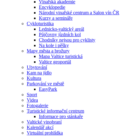
Vinařská akademie
Encyklopedie
Národní vinařské centrum a Salon vín ČR
Kurzy a semináře
Cykloturistika
Lednicko-valtický areál
Půjčovny jízdních kol
Chodníky nejsou pro cyklisty
Na kole i pěšky
Mapy města a brožury
Mapa Valtice turistická
Valtice geoportál
Ubytování
Kam na jídlo
Kultura
Parkování ve městě
EasyPark
Sport
Videa
Fotogalerie
Turistické informační centrum
Informace pro stánkaře
Valtické vinobraní
Kalendář akcí
Virtuální prohlídka