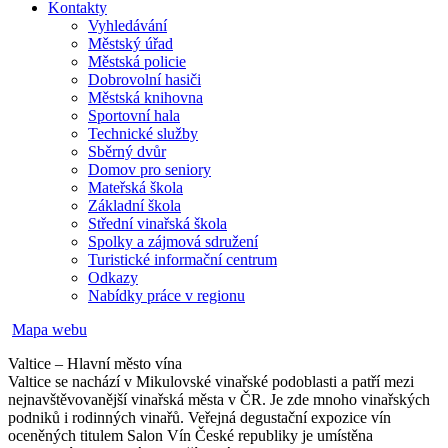
Kontakty
Vyhledávání
Městský úřad
Městská policie
Dobrovolní hasiči
Městská knihovna
Sportovní hala
Technické služby
Sběrný dvůr
Domov pro seniory
Mateřská škola
Základní škola
Střední vinařská škola
Spolky a zájmová sdružení
Turistické informační centrum
Odkazy
Nabídky práce v regionu
Mapa webu
Valtice – Hlavní město vína
Valtice se nachází v Mikulovské vinařské podoblasti a patří mezi
nejnavštěvovanější vinařská města v ČR. Je zde mnoho vinařských
podniků i rodinných vinařů. Veřejná degustační expozice vín
oceněných titulem Salon Vín České republiky je umístěna