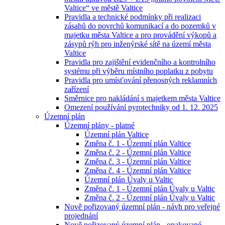
Valtice“ ve městě Valtice
Pravidla a technické podmínky při realizaci
zásahů do povrchů komunikací a do pozemků v
majetku města Valtice a pro provádění výkopů a
zásypů rýh pro inženýrské sítě na území města
Valtice
Pravidla pro zajištění evidenčního a kontrolního
systému při výběru místního poplatku z pobytu
Pravidla pro umísťování přenosných reklamních
zařízení
Směrnice pro nakládání s majetkem města Valtice
Omezení používání pyrotechniky od 1. 12. 2025
Územní plán
Územní plány - platné
Územní plán Valtice
Změna č. 1 - Územní plán Valtice
Změna č. 2 - Územní plán Valtice
Změna č. 3 - Územní plán Valtice
Změna č. 4 - Územní plán Valtice
Územní plán Úvaly u Valtic
Změna č. 1 - Územní plán Úvaly u Valtic
Změna č. 2 - Územní plán Úvaly u Valtic
Nově pořizovaný územní plán - návh pro veřejné
projednání
Nově pořizovaný územní plán - opakované