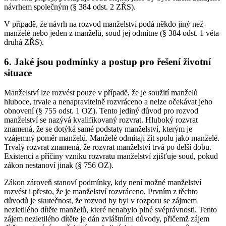
návrhem společným (§ 384 odst. 2 ZŘS).
V případě, že návrh na rozvod manželství podá někdo jiný než
manželé nebo jeden z manželů, soud jej odmítne (§ 384 odst. 1 věta
druhá ZŘS).
6. Jaké jsou podmínky a postup pro řešení životní
situace
Manželství lze rozvést pouze v případě, že je soužití manželů
hluboce, trvale a nenapravitelně rozvráceno a nelze očekávat jeho
obnovení (§ 755 odst. 1 OZ). Tento jediný důvod pro rozvod
manželství se nazývá kvalifikovaný rozvrat. Hluboký rozvrat
znamená, že se dotýká samé podstaty manželství, kterým je
vzájemný poměr manželů. Manželé odmítají žít spolu jako manželé.
Trvalý rozvrat znamená, že rozvrat manželství trvá po delší dobu.
Existenci a příčiny vzniku rozvratu manželství zjišťuje soud, pokud
zákon nestanoví jinak (§ 756 OZ).
Zákon zároveň stanoví podmínky, kdy není možné manželství
rozvést i přesto, že je manželství rozvráceno. Prvním z těchto
důvodů je skutečnost, že rozvod by byl v rozporu se zájmem
nezletilého dítěte manželů, které nenabylo plné svéprávnosti. Tento
zájem nezletilého dítěte je dán zvláštními důvody, přičemž zájem