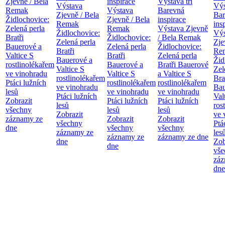
Zjevně / Bela
inspirace
Výstava tří
Výstava
Výs
Remak
Výstava
Barevná
Zjevně / Bela
Bar
Židlochovice:
Zjevně / Bela
inspirace
Remak
ins
Zelená perla
Remak
Výstava Zjevně
Židlochovice:
Výs
Bratři
Židlochovice:
/ Bela Remak
Zelená perla
Zje
Bauerové a
Zelená perla
Židlochovice:
Bratři
Re
Valtice
S
Bratři
Zelená perla
Bauerové a
Žid
rostlinolékařem
Bauerové a
Bratři Bauerové
Valtice
S
Zel
ve vinohradu
Valtice
S
a Valtice
S
rostlinolékařem
Bra
Ptáci lužních
rostlinolékařem
rostlinolékařem
ve vinohradu
Bau
lesů
ve vinohradu
ve vinohradu
Ptáci lužních
Val
Zobrazit
Ptáci lužních
Ptáci lužních
lesů
ros
všechny
lesů
lesů
Zobrazit
ve 
záznamy ze
Zobrazit
Zobrazit
všechny
Ptá
dne
všechny
všechny
záznamy ze
les
záznamy ze
záznamy ze dne
dne
Zob
dne
vše
záz
dne