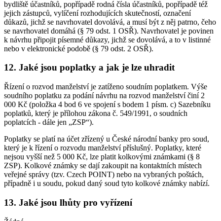
bydliště účastníků, popřípadě rodná čísla účastníků, popřípadě též
jejich zástupců, vylíčení rozhodujících skutečností, označení
důkazů, jichž se navrhovatel dovolává, a musí být z něj patrno, čeho
se navrhovatel domáhá (§ 79 odst. 1 OSŘ). Navrhovatel je povinen
k návrhu připojit písemné důkazy, jichž se dovolává, a to v listinné
nebo v elektronické podobě (§ 79 odst. 2 OSŘ).
12. Jaké jsou poplatky a jak je lze uhradit
Řízení o rozvod manželství je zatíženo soudním poplatkem. Výše
soudního poplatku za podání návrhu na rozvod manželství činí 2
000 Kč (položka 4 bod 6 ve spojení s bodem 1 písm. c) Sazebníku
poplatků, který je přílohou zákona č. 549/1991, o soudních
poplatcích - dále jen „ZSP“).
Poplatky se platí na účet zřízený u České národní banky pro soud,
který je k řízení o rozvodu manželství příslušný. Poplatky, které
nejsou vyšší než 5 000 Kč, lze platit kolkovými známkami (§ 8
ZSP). Kolkové známky se dají zakoupit na kontaktních místech
veřejné správy (tzv. Czech POINT) nebo na vybraných poštách,
případně i u soudu, pokud daný soud tyto kolkové známky nabízí.
13. Jaké jsou lhůty pro vyřízení