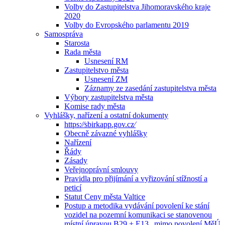
Volby do Zastupitelstva Jihomoravského kraje
2020
Volby do Evropského parlamentu 2019
Samospráva
Starosta
Rada města
Usnesení RM
Zastupitelstvo města
Usnesení ZM
Záznamy ze zasedání zastupitelstva města
Výbory zastupitelstva města
Komise rady města
Vyhlášky, nařízení a ostatní dokumenty
https:⁄⁄sbirkapp.gov.cz⁄
Obecně závazné vyhlášky
Nařízení
Řády
Zásady
Veřejnoprávní smlouvy
Pravidla pro přijímání a vyřizování stížností a
peticí
Statut Ceny města Valtice
Postup a metodika vydávání povolení ke stání
vozidel na pozemní komunikaci se stanovenou
místní úpravou B29 + E13 „mimo povolení MěÚ