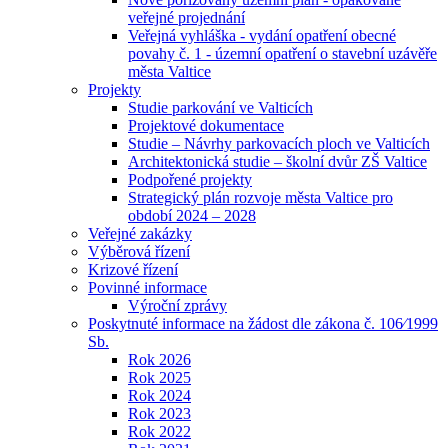
veřejné projednání
Veřejná vyhláška - vydání opatření obecné
povahy č. 1 - územní opatření o stavební uzávěře
města Valtice
Projekty
Studie parkování ve Valticích
Projektové dokumentace
Studie – Návrhy parkovacích ploch ve Valticích
Architektonická studie – školní dvůr ZŠ Valtice
Podpořené projekty
Strategický plán rozvoje města Valtice pro
období 2024 – 2028
Veřejné zakázky
Výběrová řízení
Krizové řízení
Povinné informace
Výroční zprávy
Poskytnuté informace na žádost dle zákona č. 106⁄1999
Sb.
Rok 2026
Rok 2025
Rok 2024
Rok 2023
Rok 2022