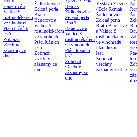
Bratři
Zjevně / Bela
Židlochovice:
Výstava Zjevně
Zje
Bauerové a
Remak
Zelená perla
/ Bela Remak
Re
Valtice
S
Židlochovice:
Bratři
Židlochovice:
Žid
rostlinolékařem
Zelená perla
Bauerové a
Zelená perla
Zel
ve vinohradu
Bratři
Valtice
S
Bratři Bauerové
Bra
Ptáci lužních
Bauerové a
rostlinolékařem
a Valtice
S
Bau
lesů
Valtice
S
ve vinohradu
rostlinolékařem
Val
Zobrazit
rostlinolékařem
Ptáci lužních
ve vinohradu
ros
všechny
ve vinohradu
lesů
Ptáci lužních
ve 
záznamy ze
Ptáci lužních
Zobrazit
lesů
Ptá
dne
lesů
všechny
Zobrazit
les
Zobrazit
záznamy ze
všechny
Zob
všechny
dne
záznamy ze dne
vše
záznamy ze
záz
dne
dne