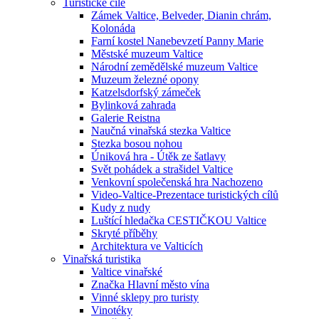
Turistické cíle
Zámek Valtice, Belveder, Dianin chrám,
Kolonáda
Farní kostel Nanebevzetí Panny Marie
Městské muzeum Valtice
Národní zemědělské muzeum Valtice
Muzeum železné opony
Katzelsdorfský zámeček
Bylinková zahrada
Galerie Reistna
Naučná vinařská stezka Valtice
Stezka bosou nohou
Úniková hra - Útěk ze šatlavy
Svět pohádek a strašidel Valtice
Venkovní společenská hra Nachozeno
Video-Valtice-Prezentace turistických cílů
Kudy z nudy
Luštící hledačka CESTIČKOU Valtice
Skryté příběhy
Architektura ve Valticích
Vinařská turistika
Valtice vinařské
Značka Hlavní město vína
Vinné sklepy pro turisty
Vinotéky