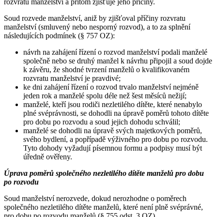
rozvratu manželství a přitom zjišťuje jeho příčiny.
Soud rozvede manželství, aniž by zjišťoval příčiny rozvratu
manželství (smluvený nebo nesporný rozvod), a to za splnění
následujících podmínek (§ 757 OZ):
návrh na zahájení řízení o rozvod manželství podali manželé
společně nebo se druhý manžel k návrhu připojil a soud dojde
k závěru, že shodné tvrzení manželů o kvalifikovaném
rozvratu manželství je pravdivé;
ke dni zahájení řízení o rozvod trvalo manželství nejméně
jeden rok a manželé spolu déle než šest měsíců nežijí;
manželé, kteří jsou rodiči nezletilého dítěte, které nenabylo
plné svéprávnosti, se dohodli na úpravě poměrů tohoto dítěte
pro dobu po rozvodu a soud jejich dohodu schválil;
manželé se dohodli na úpravě svých majetkových poměrů,
svého bydlení, a popřípadě výživného pro dobu po rozvodu.
Tyto dohody vyžadují písemnou formu a podpisy musí být
úředně ověřeny.
Úprava poměrů společného nezletilého dítěte manželů pro dobu
po rozvodu
Soud manželství nerozvede, dokud nerozhodne o poměrech
společného nezletilého dítěte manželů, které není plně svéprávné,
pro dobu po rozvodu manželů (§ 755 odst. 3 OZ).