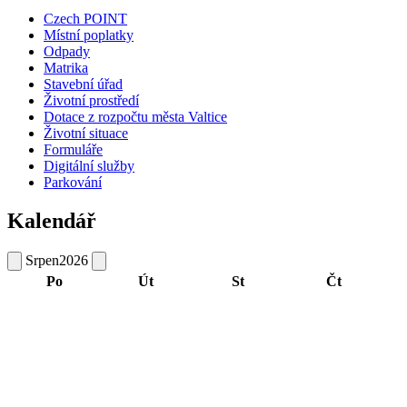
Czech POINT
Místní poplatky
Odpady
Matrika
Stavební úřad
Životní prostředí
Dotace z rozpočtu města Valtice
Životní situace
Formuláře
Digitální služby
Parkování
Kalendář
Srpen
2026
Po
Út
St
Čt