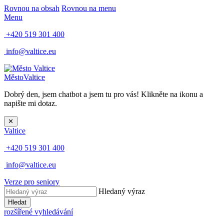
Rovnou na obsah
Rovnou na menu
Menu
+420 519 301 400
info@valtice.eu
Město
Valtice
Dobrý den, jsem chatbot a jsem tu pro vás! Klikněte na ikonu a
napište mi dotaz.
✕
Valtice
+420 519 301 400
info@valtice.eu
Verze pro seniory
Hledaný výraz
Hledat
rozšířené vyhledávání