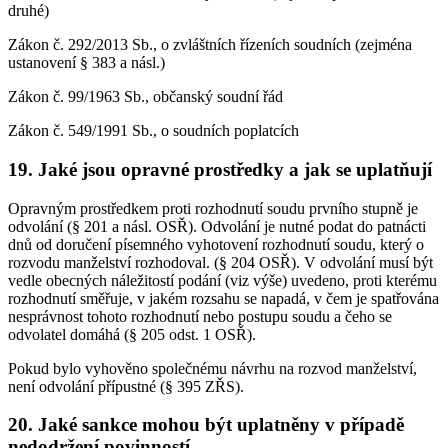
druhé)
Zákon č. 292/2013 Sb., o zvláštních řízeních soudních (zejména
ustanovení § 383 a násl.)
Zákon č. 99/1963 Sb., občanský soudní řád
Zákon č. 549/1991 Sb., o soudních poplatcích
19. Jaké jsou opravné prostředky a jak se uplatňují
Opravným prostředkem proti rozhodnutí soudu prvního stupně je
odvolání (§ 201 a násl. OSŘ). Odvolání je nutné podat do patnácti
dnů od doručení písemného vyhotovení rozhodnutí soudu, který o
rozvodu manželství rozhodoval. (§ 204 OSŘ). V odvolání musí být
vedle obecných náležitostí podání (viz výše) uvedeno, proti kterému
rozhodnutí směřuje, v jakém rozsahu se napadá, v čem je spatřována
nesprávnost tohoto rozhodnutí nebo postupu soudu a čeho se
odvolatel domáhá (§ 205 odst. 1 OSŘ).
Pokud bylo vyhověno společnému návrhu na rozvod manželství,
není odvolání přípustné (§ 395 ZŘS).
20. Jaké sankce mohou být uplatněny v případě
nedodržení povinností