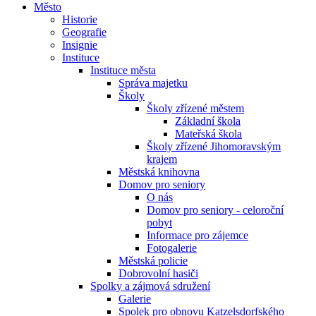
Město
Historie
Geografie
Insignie
Instituce
Instituce města
Správa majetku
Školy
Školy zřízené městem
Základní škola
Mateřská škola
Školy zřízené Jihomoravským
krajem
Městská knihovna
Domov pro seniory
O nás
Domov pro seniory - celoroční
pobyt
Informace pro zájemce
Fotogalerie
Městská policie
Dobrovolní hasiči
Spolky a zájmová sdružení
Galerie
Spolek pro obnovu Katzelsdorfského