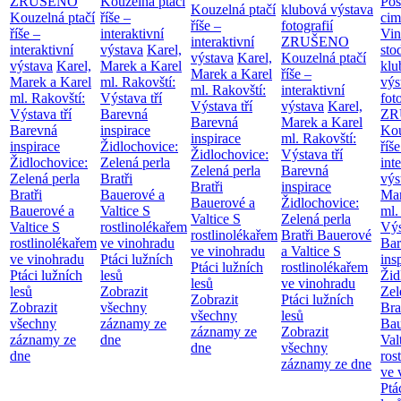
ZRUŠENO
Kouzelná ptačí
Pos
Kouzelná ptačí
klubová výstava
Kouzelná ptačí
říše –
cim
říše –
fotografií
říše –
interaktivní
Vin
interaktivní
ZRUŠENO
interaktivní
výstava
Karel,
sto
výstava
Karel,
Kouzelná ptačí
výstava
Karel,
Marek a Karel
klu
Marek a Karel
říše –
Marek a Karel
ml. Rakovští:
výs
ml. Rakovští:
interaktivní
ml. Rakovští:
Výstava tří
fot
Výstava tří
výstava
Karel,
Výstava tří
Barevná
ZR
Barevná
Marek a Karel
Barevná
inspirace
Kou
inspirace
ml. Rakovští:
inspirace
Židlochovice:
říše
Židlochovice:
Výstava tří
Židlochovice:
Zelená perla
int
Zelená perla
Barevná
Zelená perla
Bratři
výs
Bratři
inspirace
Bratři
Bauerové a
Mar
Bauerové a
Židlochovice:
Bauerové a
Valtice
S
ml.
Valtice
S
Zelená perla
Valtice
S
rostlinolékařem
Výs
rostlinolékařem
Bratři Bauerové
rostlinolékařem
ve vinohradu
Bar
ve vinohradu
a Valtice
S
ve vinohradu
Ptáci lužních
ins
Ptáci lužních
rostlinolékařem
Ptáci lužních
lesů
Žid
lesů
ve vinohradu
lesů
Zobrazit
Zel
Zobrazit
Ptáci lužních
Zobrazit
všechny
Bra
všechny
lesů
všechny
záznamy ze
Bau
záznamy ze
Zobrazit
záznamy ze
dne
Val
dne
všechny
dne
ros
záznamy ze dne
ve 
Ptá