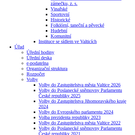
zámečku, z. s.
Vinařské
Sportovní
Historické
Folklórní, taneční a pěvecké
Hudební
Komunitní
Instituce se sídlem ve Valticích
Úřad
Úřední hodiny
Úřední deska
e-podatelna
Organizační struktura
Rozpočet
Volby
Volby do Zastupitelstva města Valtice 2026
Volby do Poslanecké sněmovny Parlamentu
České republiky 2025
Volby do Zastupitelstva Jihomoravského kraje
2024
Volby do Evropského parlamentu 2024
Volba prezidenta republiky 2023
Volby do Zastupitelstva města Valtice 2022
Volby do Poslanecké sněmovny Parlamentu
České republiky 2021