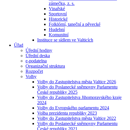
zámečku, z. s.
Vinařské
Sportovní
Historické
Folklórní, taneční a pěvecké
Hudební
Komunitní
Instituce se sídlem ve Valticích
Úřad
Úřední hodiny
Úřední deska
e-podatelna
Organizační struktura
Rozpočet
Volby
Volby do Zastupitelstva města Valtice 2026
Volby do Poslanecké sněmovny Parlamentu
České republiky 2025
Volby do Zastupitelstva Jihomoravského kraje
2024
Volby do Evropského parlamentu 2024
Volba prezidenta republiky 2023
Volby do Zastupitelstva města Valtice 2022
Volby do Poslanecké sněmovny Parlamentu
České republiky 2021