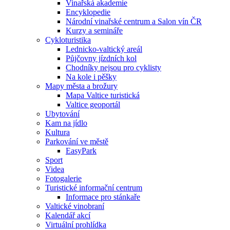
Vinařská akademie
Encyklopedie
Národní vinařské centrum a Salon vín ČR
Kurzy a semináře
Cykloturistika
Lednicko-valtický areál
Půjčovny jízdních kol
Chodníky nejsou pro cyklisty
Na kole i pěšky
Mapy města a brožury
Mapa Valtice turistická
Valtice geoportál
Ubytování
Kam na jídlo
Kultura
Parkování ve městě
EasyPark
Sport
Videa
Fotogalerie
Turistické informační centrum
Informace pro stánkaře
Valtické vinobraní
Kalendář akcí
Virtuální prohlídka