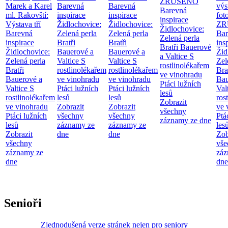
ZRUŠENO
Marek a Karel
Barevná
Barevná
výs
Barevná
ml. Rakovští:
inspirace
inspirace
fot
inspirace
Výstava tří
Židlochovice:
Židlochovice:
ZR
Židlochovice:
Barevná
Zelená perla
Zelená perla
Bar
Zelená perla
inspirace
Bratři
Bratři
ins
Bratři Bauerové
Židlochovice:
Bauerové a
Bauerové a
Žid
a Valtice
S
Zelená perla
Valtice
S
Valtice
S
Zel
rostlinolékařem
Bratři
rostlinolékařem
rostlinolékařem
Bra
ve vinohradu
Bauerové a
ve vinohradu
ve vinohradu
Bau
Ptáci lužních
Valtice
S
Ptáci lužních
Ptáci lužních
Val
lesů
rostlinolékařem
lesů
lesů
ros
Zobrazit
ve vinohradu
Zobrazit
Zobrazit
ve 
všechny
Ptáci lužních
všechny
všechny
Ptá
záznamy ze dne
lesů
záznamy ze
záznamy ze
les
Zobrazit
dne
dne
Zob
všechny
vše
záznamy ze
záz
dne
dne
Senioři
Zjednodušená verze stránek nejen pro seniory