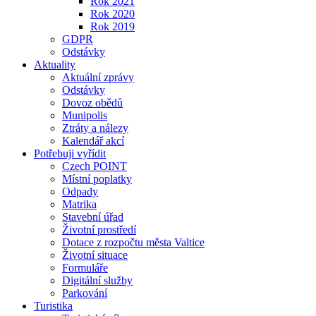
Rok 2021
Rok 2020
Rok 2019
GDPR
Odstávky
Aktuality
Aktuální zprávy
Odstávky
Dovoz obědů
Munipolis
Ztráty a nálezy
Kalendář akcí
Potřebuji vyřídit
Czech POINT
Místní poplatky
Odpady
Matrika
Stavební úřad
Životní prostředí
Dotace z rozpočtu města Valtice
Životní situace
Formuláře
Digitální služby
Parkování
Turistika