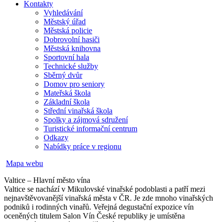
Kontakty
Vyhledávání
Městský úřad
Městská policie
Dobrovolní hasiči
Městská knihovna
Sportovní hala
Technické služby
Sběrný dvůr
Domov pro seniory
Mateřská škola
Základní škola
Střední vinařská škola
Spolky a zájmová sdružení
Turistické informační centrum
Odkazy
Nabídky práce v regionu
Mapa webu
Valtice – Hlavní město vína
Valtice se nachází v Mikulovské vinařské podoblasti a patří mezi
nejnavštěvovanější vinařská města v ČR. Je zde mnoho vinařských
podniků i rodinných vinařů. Veřejná degustační expozice vín
oceněných titulem Salon Vín České republiky je umístěna