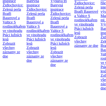
inspirace
Barevná
Výstava tří
Židlochovice:
říše
Židlochovice:
inspirace
Barevná
Zelená perla
int
Zelená perla
Židlochovice:
inspirace
Bratři Bauerové
výs
Bratři
Zelená perla
Židlochovice:
a Valtice
S
Mar
Bauerové a
Bratři
Zelená perla
rostlinolékařem
ml.
Valtice
S
Bauerové a
Bratři
ve vinohradu
Výs
rostlinolékařem
Valtice
S
Bauerové a
Ptáci lužních
Bar
ve vinohradu
rostlinolékařem
Valtice
S
lesů
ins
Ptáci lužních
ve vinohradu
rostlinolékařem
Zobrazit
Žid
lesů
Ptáci lužních
ve vinohradu
všechny
Zel
Zobrazit
lesů
Ptáci lužních
záznamy ze dne
Bra
všechny
Zobrazit
lesů
Bau
záznamy ze
všechny
Zobrazit
Val
dne
záznamy ze
všechny
ros
dne
záznamy ze
ve 
dne
Ptá
les
Zob
vše
záz
dne