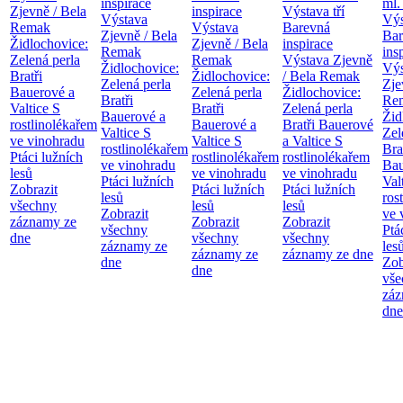
inspirace
ml.
Zjevně / Bela
inspirace
Výstava tří
Výstava
Výs
Remak
Výstava
Barevná
Zjevně / Bela
Bar
Židlochovice:
Zjevně / Bela
inspirace
Remak
ins
Zelená perla
Remak
Výstava Zjevně
Židlochovice:
Výs
Bratři
Židlochovice:
/ Bela Remak
Zelená perla
Zje
Bauerové a
Zelená perla
Židlochovice:
Bratři
Re
Valtice
S
Bratři
Zelená perla
Bauerové a
Žid
rostlinolékařem
Bauerové a
Bratři Bauerové
Valtice
S
Zel
ve vinohradu
Valtice
S
a Valtice
S
rostlinolékařem
Bra
Ptáci lužních
rostlinolékařem
rostlinolékařem
ve vinohradu
Bau
lesů
ve vinohradu
ve vinohradu
Ptáci lužních
Val
Zobrazit
Ptáci lužních
Ptáci lužních
lesů
ros
všechny
lesů
lesů
Zobrazit
ve 
záznamy ze
Zobrazit
Zobrazit
všechny
Ptá
dne
všechny
všechny
záznamy ze
les
záznamy ze
záznamy ze dne
dne
Zob
dne
vše
záz
dne