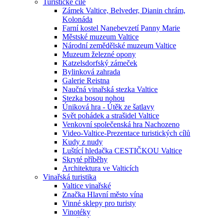
Turistické cíle
Zámek Valtice, Belveder, Dianin chrám,
Kolonáda
Farní kostel Nanebevzetí Panny Marie
Městské muzeum Valtice
Národní zemědělské muzeum Valtice
Muzeum železné opony
Katzelsdorfský zámeček
Bylinková zahrada
Galerie Reistna
Naučná vinařská stezka Valtice
Stezka bosou nohou
Úniková hra - Útěk ze šatlavy
Svět pohádek a strašidel Valtice
Venkovní společenská hra Nachozeno
Video-Valtice-Prezentace turistických cílů
Kudy z nudy
Luštící hledačka CESTIČKOU Valtice
Skryté příběhy
Architektura ve Valticích
Vinařská turistika
Valtice vinařské
Značka Hlavní město vína
Vinné sklepy pro turisty
Vinotéky