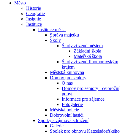
Město
Historie
Geografie
Insignie
Instituce
Instituce města
Správa majetku
Školy
Školy zřízené městem
Základní škola
Mateřská škola
Školy zřízené Jihomoravským
krajem
Městská knihovna
Domov pro seniory
O nás
Domov pro seniory - celoroční
pobyt
Informace pro zájemce
Fotogalerie
Městská policie
Dobrovolní hasiči
Spolky a zájmová sdružení
Galerie
Spolek pro obnovu Katzelsdorfského