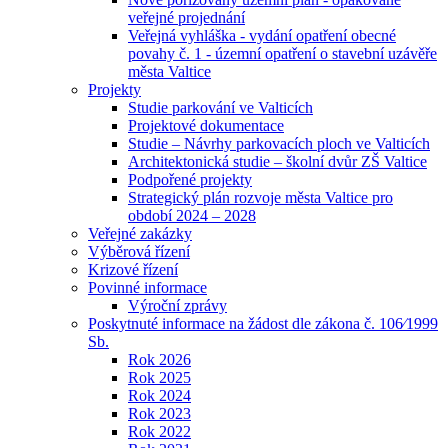
veřejné projednání
Veřejná vyhláška - vydání opatření obecné
povahy č. 1 - územní opatření o stavební uzávěře
města Valtice
Projekty
Studie parkování ve Valticích
Projektové dokumentace
Studie – Návrhy parkovacích ploch ve Valticích
Architektonická studie – školní dvůr ZŠ Valtice
Podpořené projekty
Strategický plán rozvoje města Valtice pro
období 2024 – 2028
Veřejné zakázky
Výběrová řízení
Krizové řízení
Povinné informace
Výroční zprávy
Poskytnuté informace na žádost dle zákona č. 106⁄1999
Sb.
Rok 2026
Rok 2025
Rok 2024
Rok 2023
Rok 2022