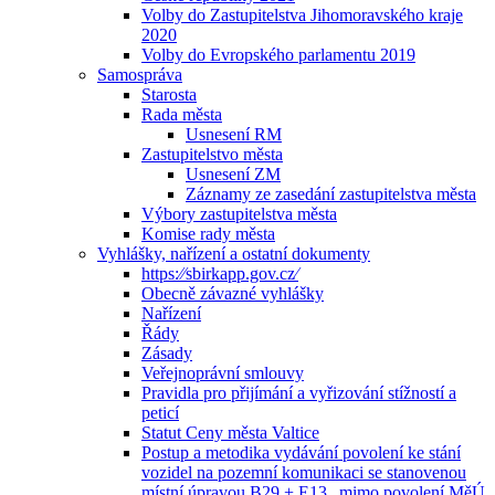
Volby do Zastupitelstva Jihomoravského kraje
2020
Volby do Evropského parlamentu 2019
Samospráva
Starosta
Rada města
Usnesení RM
Zastupitelstvo města
Usnesení ZM
Záznamy ze zasedání zastupitelstva města
Výbory zastupitelstva města
Komise rady města
Vyhlášky, nařízení a ostatní dokumenty
https:⁄⁄sbirkapp.gov.cz⁄
Obecně závazné vyhlášky
Nařízení
Řády
Zásady
Veřejnoprávní smlouvy
Pravidla pro přijímání a vyřizování stížností a
peticí
Statut Ceny města Valtice
Postup a metodika vydávání povolení ke stání
vozidel na pozemní komunikaci se stanovenou
místní úpravou B29 + E13 „mimo povolení MěÚ