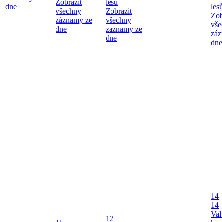
Zobrazit
lesů
dne
les
všechny
Zobrazit
Zob
záznamy ze
všechny
vše
dne
záznamy ze
záz
dne
dne
14
14
Val
12