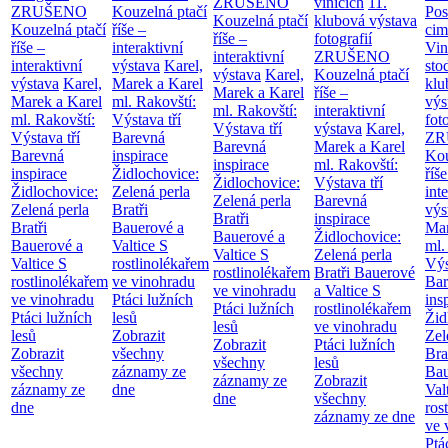
ZRUŠENO
vinicích
11.
ZRUŠENO
Kouzelná ptačí
Pos
Kouzelná ptačí
klubová výstava
Kouzelná ptačí
říše –
cim
říše –
fotografií
říše –
interaktivní
Vin
interaktivní
ZRUŠENO
interaktivní
výstava
Karel,
sto
výstava
Karel,
Kouzelná ptačí
výstava
Karel,
Marek a Karel
klu
Marek a Karel
říše –
Marek a Karel
ml. Rakovští:
výs
ml. Rakovští:
interaktivní
ml. Rakovští:
Výstava tří
fot
Výstava tří
výstava
Karel,
Výstava tří
Barevná
ZR
Barevná
Marek a Karel
Barevná
inspirace
Kou
inspirace
ml. Rakovští:
inspirace
Židlochovice:
říše
Židlochovice:
Výstava tří
Židlochovice:
Zelená perla
int
Zelená perla
Barevná
Zelená perla
Bratři
výs
Bratři
inspirace
Bratři
Bauerové a
Mar
Bauerové a
Židlochovice:
Bauerové a
Valtice
S
ml.
Valtice
S
Zelená perla
Valtice
S
rostlinolékařem
Výs
rostlinolékařem
Bratři Bauerové
rostlinolékařem
ve vinohradu
Bar
ve vinohradu
a Valtice
S
ve vinohradu
Ptáci lužních
ins
Ptáci lužních
rostlinolékařem
Ptáci lužních
lesů
Žid
lesů
ve vinohradu
lesů
Zobrazit
Zel
Zobrazit
Ptáci lužních
Zobrazit
všechny
Bra
všechny
lesů
všechny
záznamy ze
Bau
záznamy ze
Zobrazit
záznamy ze
dne
Val
dne
všechny
dne
ros
záznamy ze dne
ve 
Ptá