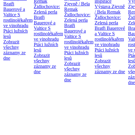
Remak
inspirace
Výs
Bratři
Zjevně / Bela
Židlochovice:
Výstava Zjevně
Zje
Bauerové a
Remak
Zelená perla
/ Bela Remak
Re
Valtice
S
Židlochovice:
Bratři
Židlochovice:
Žid
rostlinolékařem
Zelená perla
Bauerové a
Zelená perla
Zel
ve vinohradu
Bratři
Valtice
S
Bratři Bauerové
Bra
Ptáci lužních
Bauerové a
rostlinolékařem
a Valtice
S
Bau
lesů
Valtice
S
ve vinohradu
rostlinolékařem
Val
Zobrazit
rostlinolékařem
Ptáci lužních
ve vinohradu
ros
všechny
ve vinohradu
lesů
Ptáci lužních
ve 
záznamy ze
Ptáci lužních
Zobrazit
lesů
Ptá
dne
lesů
všechny
Zobrazit
les
Zobrazit
záznamy ze
všechny
Zob
všechny
dne
záznamy ze dne
vše
záznamy ze
záz
dne
dne