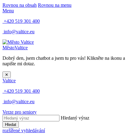
Rovnou na obsah
Rovnou na menu
Menu
+420 519 301 400
info@valtice.eu
Město
Valtice
Dobrý den, jsem chatbot a jsem tu pro vás! Klikněte na ikonu a
napište mi dotaz.
✕
Valtice
+420 519 301 400
info@valtice.eu
Verze pro seniory
Hledaný výraz
Hledat
rozšířené vyhledávání