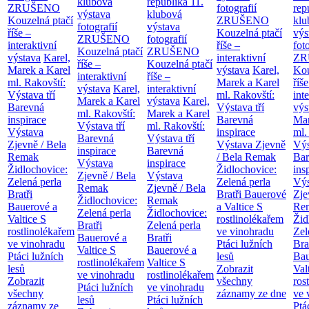
klubová
republika
11.
ZRUŠENO
fotografií
rep
výstava
klubová
Kouzelná ptačí
ZRUŠENO
klu
fotografií
výstava
říše –
Kouzelná ptačí
výs
ZRUŠENO
fotografií
interaktivní
říše –
fot
Kouzelná ptačí
ZRUŠENO
výstava
Karel,
interaktivní
ZR
říše –
Kouzelná ptačí
Marek a Karel
výstava
Karel,
Kou
interaktivní
říše –
ml. Rakovští:
Marek a Karel
říše
výstava
Karel,
interaktivní
Výstava tří
ml. Rakovští:
int
Marek a Karel
výstava
Karel,
Barevná
Výstava tří
výs
ml. Rakovští:
Marek a Karel
inspirace
Barevná
Mar
Výstava tří
ml. Rakovští:
Výstava
inspirace
ml.
Barevná
Výstava tří
Zjevně / Bela
Výstava Zjevně
Výs
inspirace
Barevná
Remak
/ Bela Remak
Bar
Výstava
inspirace
Židlochovice:
Židlochovice:
ins
Zjevně / Bela
Výstava
Zelená perla
Zelená perla
Výs
Remak
Zjevně / Bela
Bratři
Bratři Bauerové
Zje
Židlochovice:
Remak
Bauerové a
a Valtice
S
Re
Zelená perla
Židlochovice:
Valtice
S
rostlinolékařem
Žid
Bratři
Zelená perla
rostlinolékařem
ve vinohradu
Zel
Bauerové a
Bratři
ve vinohradu
Ptáci lužních
Bra
Valtice
S
Bauerové a
Ptáci lužních
lesů
Bau
rostlinolékařem
Valtice
S
lesů
Zobrazit
Val
ve vinohradu
rostlinolékařem
Zobrazit
všechny
ros
Ptáci lužních
ve vinohradu
všechny
záznamy ze dne
ve 
lesů
Ptáci lužních
záznamy ze
Ptá