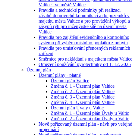
Valtice“ ve městě Valtice
Pravidla a technické podmínky při realizaci
zásahů do povrchů komunikací a do pozemků v
majetku města Valtice a pro provádění výkopů a
zásypů rýh pro inženýrské sítě na území města
Valtice
Pravidla pro zajištění evidenčního a kontrolního
systému při výběru místního poplatku z pobytu
Pravidla pro umísťování přenosných reklamních
zařízení
Směrnice pro nakládání s majetkem města Valtice
Omezení používání pyrotechniky od 1. 12. 2025
Územní plán
Územní plány - platné
Územní plán Valtice
Změna č. 1 - Územní plán Valtice
Změna č. 2 - Územní plán Valtice
Změna č. 3 - Územní plán Valtice
Změna č. 4 - Územní plán Valtice
Územní plán Úvaly u Valtic
Změna č. 1 - Územní plán Úvaly u Valtic
Změna č. 2 - Územní plán Úvaly u Valtic
Nově pořizovaný územní plán - návh pro veřejné
projednání
Nově pořizovaný územní plán - opakované