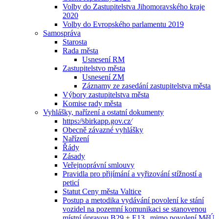
Volby do Zastupitelstva Jihomoravského kraje
2020
Volby do Evropského parlamentu 2019
Samospráva
Starosta
Rada města
Usnesení RM
Zastupitelstvo města
Usnesení ZM
Záznamy ze zasedání zastupitelstva města
Výbory zastupitelstva města
Komise rady města
Vyhlášky, nařízení a ostatní dokumenty
https:⁄⁄sbirkapp.gov.cz⁄
Obecně závazné vyhlášky
Nařízení
Řády
Zásady
Veřejnoprávní smlouvy
Pravidla pro přijímání a vyřizování stížností a
peticí
Statut Ceny města Valtice
Postup a metodika vydávání povolení ke stání
vozidel na pozemní komunikaci se stanovenou
místní úpravou B29 + E13 „mimo povolení MěÚ