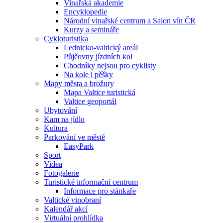
Vinařská akademie
Encyklopedie
Národní vinařské centrum a Salon vín ČR
Kurzy a semináře
Cykloturistika
Lednicko-valtický areál
Půjčovny jízdních kol
Chodníky nejsou pro cyklisty
Na kole i pěšky
Mapy města a brožury
Mapa Valtice turistická
Valtice geoportál
Ubytování
Kam na jídlo
Kultura
Parkování ve městě
EasyPark
Sport
Videa
Fotogalerie
Turistické informační centrum
Informace pro stánkaře
Valtické vinobraní
Kalendář akcí
Virtuální prohlídka