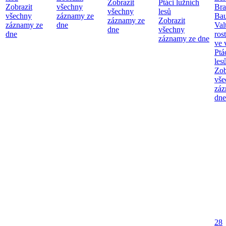
Zobrazit
Ptáci lužních
Zobrazit
všechny
Bra
všechny
lesů
všechny
záznamy ze
Bau
záznamy ze
Zobrazit
záznamy ze
dne
Val
dne
všechny
dne
ros
záznamy ze dne
ve 
Ptá
les
Zob
vše
záz
dne
28