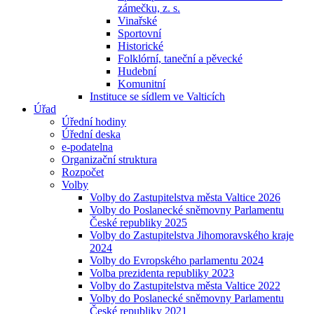
zámečku, z. s.
Vinařské
Sportovní
Historické
Folklórní, taneční a pěvecké
Hudební
Komunitní
Instituce se sídlem ve Valticích
Úřad
Úřední hodiny
Úřední deska
e-podatelna
Organizační struktura
Rozpočet
Volby
Volby do Zastupitelstva města Valtice 2026
Volby do Poslanecké sněmovny Parlamentu
České republiky 2025
Volby do Zastupitelstva Jihomoravského kraje
2024
Volby do Evropského parlamentu 2024
Volba prezidenta republiky 2023
Volby do Zastupitelstva města Valtice 2022
Volby do Poslanecké sněmovny Parlamentu
České republiky 2021