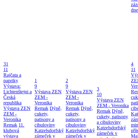
záz
dne
31
4
11
11
Rajčata a
Vý
papriky
1
2
ZE
Výstava:
9
9
Ver
3
Lichtenštejni a
Výstava ZEN
Výstava ZEN
Re
10
Česká
ZEM -
ZEM -
cuk
Výstava ZEN
republika
Veronika
Veronika
pat
ZEM - Veronika
Výstava ZEN
Remak
Dýně,
Remak
Dýně,
cib
Remak
Dýně,
ZEM -
cukety,
cukety,
Kat
cukety, patisony
Veronika
patisony a
patisony a
zám
a cibuloviny
Remak
11.
cibuloviny
cibuloviny
min
Katzelsdorfský
klubová
Katzelsdorfský
Katzelsdorfský
pří
zámeček v
výstava
zámeček v
zámeček v
Mal