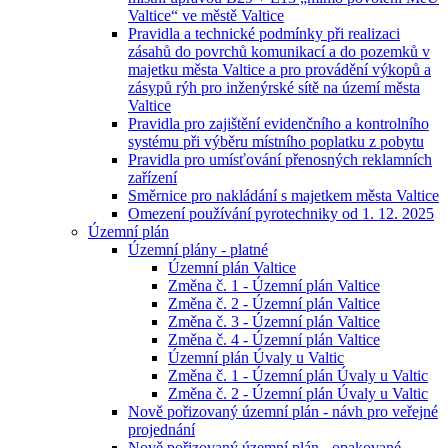
Valtice“ ve městě Valtice
Pravidla a technické podmínky při realizaci
zásahů do povrchů komunikací a do pozemků v
majetku města Valtice a pro provádění výkopů a
zásypů rýh pro inženýrské sítě na území města
Valtice
Pravidla pro zajištění evidenčního a kontrolního
systému při výběru místního poplatku z pobytu
Pravidla pro umísťování přenosných reklamních
zařízení
Směrnice pro nakládání s majetkem města Valtice
Omezení používání pyrotechniky od 1. 12. 2025
Územní plán
Územní plány - platné
Územní plán Valtice
Změna č. 1 - Územní plán Valtice
Změna č. 2 - Územní plán Valtice
Změna č. 3 - Územní plán Valtice
Změna č. 4 - Územní plán Valtice
Územní plán Úvaly u Valtic
Změna č. 1 - Územní plán Úvaly u Valtic
Změna č. 2 - Územní plán Úvaly u Valtic
Nově pořizovaný územní plán - návh pro veřejné
projednání
Nově pořizovaný územní plán - opakované