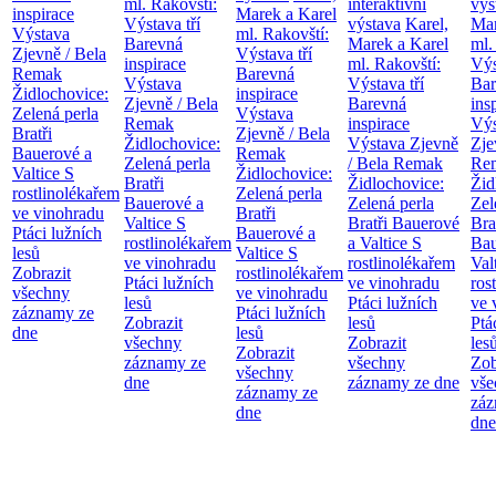
ml. Rakovští:
interaktivní
výs
inspirace
Marek a Karel
Výstava tří
výstava
Karel,
Mar
Výstava
ml. Rakovští:
Barevná
Marek a Karel
ml.
Zjevně / Bela
Výstava tří
inspirace
ml. Rakovští:
Výs
Remak
Barevná
Výstava
Výstava tří
Bar
Židlochovice:
inspirace
Zjevně / Bela
Barevná
ins
Zelená perla
Výstava
Remak
inspirace
Výs
Bratři
Zjevně / Bela
Židlochovice:
Výstava Zjevně
Zje
Bauerové a
Remak
Zelená perla
/ Bela Remak
Re
Valtice
S
Židlochovice:
Bratři
Židlochovice:
Žid
rostlinolékařem
Zelená perla
Bauerové a
Zelená perla
Zel
ve vinohradu
Bratři
Valtice
S
Bratři Bauerové
Bra
Ptáci lužních
Bauerové a
rostlinolékařem
a Valtice
S
Bau
lesů
Valtice
S
ve vinohradu
rostlinolékařem
Val
Zobrazit
rostlinolékařem
Ptáci lužních
ve vinohradu
ros
všechny
ve vinohradu
lesů
Ptáci lužních
ve 
záznamy ze
Ptáci lužních
Zobrazit
lesů
Ptá
dne
lesů
všechny
Zobrazit
les
Zobrazit
záznamy ze
všechny
Zob
všechny
dne
záznamy ze dne
vše
záznamy ze
záz
dne
dne