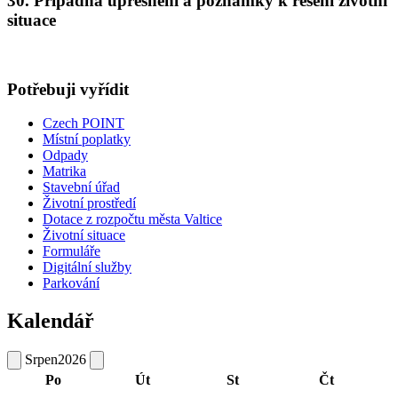
30. Případná upřesnění a poznámky k řešení životní
situace
Potřebuji vyřídit
Czech POINT
Místní poplatky
Odpady
Matrika
Stavební úřad
Životní prostředí
Dotace z rozpočtu města Valtice
Životní situace
Formuláře
Digitální služby
Parkování
Kalendář
Srpen
2026
Po
Út
St
Čt