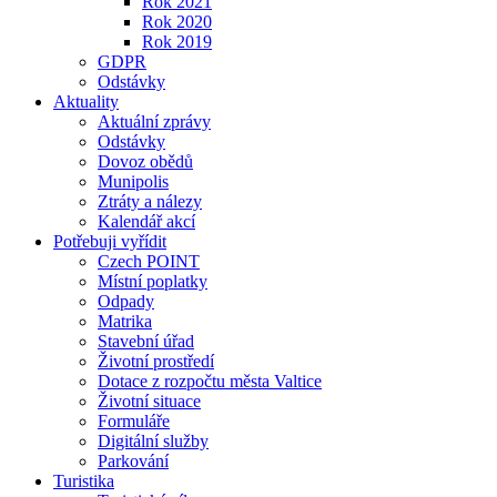
Rok 2021
Rok 2020
Rok 2019
GDPR
Odstávky
Aktuality
Aktuální zprávy
Odstávky
Dovoz obědů
Munipolis
Ztráty a nálezy
Kalendář akcí
Potřebuji vyřídit
Czech POINT
Místní poplatky
Odpady
Matrika
Stavební úřad
Životní prostředí
Dotace z rozpočtu města Valtice
Životní situace
Formuláře
Digitální služby
Parkování
Turistika