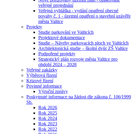
veřejné projednání
Veřejná vyhláška - vydání opatření obecné
povahy č. 1 - územní opatření o stavební uzávěře
města Valtice
Projekty
Studie parkování ve Valticích
Projektové dokumentace
Studie – Návrhy parkovacích ploch ve Valticích
Architektonická studie – školní dvůr ZŠ Valtice
Podpořené projekty
Strategický plán rozvoje města Valtice pro
období 2024 – 2028
Veřejné zakázky
Výběrová řízení
Krizové řízení
Povinné informace
Výroční zprávy
Poskytnuté informace na žádost dle zákona č. 106⁄1999
Sb.
Rok 2026
Rok 2025
Rok 2024
Rok 2023
Rok 2022