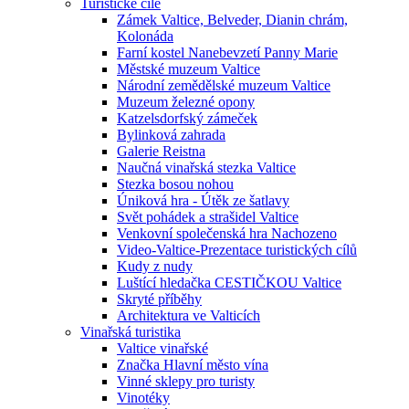
Turistické cíle
Zámek Valtice, Belveder, Dianin chrám,
Kolonáda
Farní kostel Nanebevzetí Panny Marie
Městské muzeum Valtice
Národní zemědělské muzeum Valtice
Muzeum železné opony
Katzelsdorfský zámeček
Bylinková zahrada
Galerie Reistna
Naučná vinařská stezka Valtice
Stezka bosou nohou
Úniková hra - Útěk ze šatlavy
Svět pohádek a strašidel Valtice
Venkovní společenská hra Nachozeno
Video-Valtice-Prezentace turistických cílů
Kudy z nudy
Luštící hledačka CESTIČKOU Valtice
Skryté příběhy
Architektura ve Valticích
Vinařská turistika
Valtice vinařské
Značka Hlavní město vína
Vinné sklepy pro turisty
Vinotéky