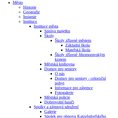
Město
Historie
Geografie
Insignie
Instituce
Instituce města
Správa majetku
Školy
Školy zřízené městem
Základní škola
Mateřská škola
Školy zřízené Jihomoravským
krajem
Městská knihovna
Domov pro seniory
O nás
Domov pro seniory - celoroční
pobyt
Informace pro zájemce
Fotogalerie
Městská policie
Dobrovolní hasiči
Spolky a zájmová sdružení
Galerie
Spolek pro obnovu Katzelsdorfského