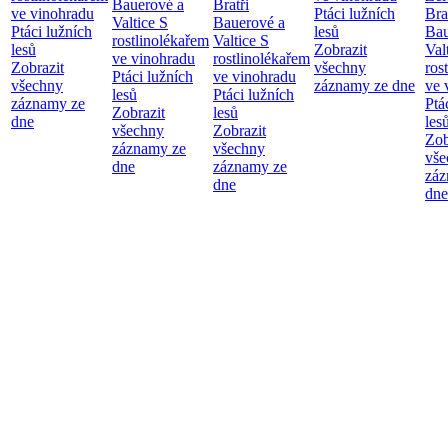
Bauerové a
Bratři
ve vinohradu
Ptáci lužních
Bra
Valtice
S
Bauerové a
Ptáci lužních
lesů
Bau
rostlinolékařem
Valtice
S
lesů
Zobrazit
Val
ve vinohradu
rostlinolékařem
Zobrazit
všechny
ros
Ptáci lužních
ve vinohradu
všechny
záznamy ze dne
ve 
lesů
Ptáci lužních
záznamy ze
Ptá
Zobrazit
lesů
dne
les
všechny
Zobrazit
Zob
záznamy ze
všechny
vše
dne
záznamy ze
záz
dne
dne