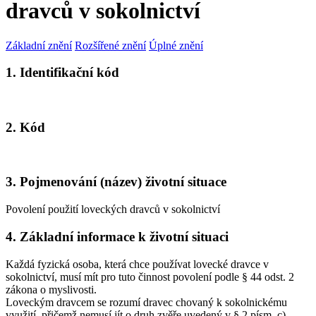
dravců v sokolnictví
Základní znění
Rozšířené znění
Úplné znění
1. Identifikační kód
2. Kód
3. Pojmenování (název) životní situace
Povolení použití loveckých dravců v sokolnictví
4. Základní informace k životní situaci
Každá fyzická osoba, která chce používat lovecké dravce v
sokolnictví, musí mít pro tuto činnost povolení podle § 44 odst. 2
zákona o myslivosti.
Loveckým dravcem se rozumí dravec chovaný k sokolnickému
využití, přičemž nemusí jít o druh zvěře uvedený v § 2 písm. c)