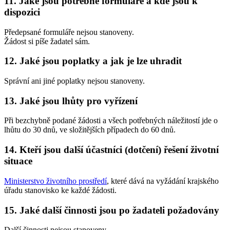
11. Jaké jsou potřebné formuláře a kde jsou k
dispozici
Předepsané formuláře nejsou stanoveny.
Žádost si píše žadatel sám.
12. Jaké jsou poplatky a jak je lze uhradit
Správní ani jiné poplatky nejsou stanoveny.
13. Jaké jsou lhůty pro vyřízení
Při bezchybně podané žádosti a všech potřebných náležitostí jde o
lhůtu do 30 dnů, ve složitějších případech do 60 dnů.
14. Kteří jsou další účastníci (dotčení) řešení životní
situace
Ministerstvo životního prostředí
, které dává na vyžádání krajského
úřadu stanovisko ke každé žádosti.
15. Jaké další činnosti jsou po žadateli požadovány
Další činnosti nejsou stanoveny.