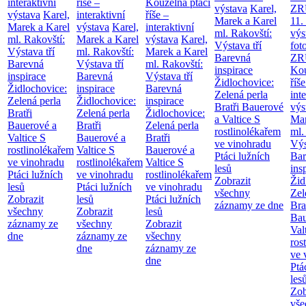
interaktivní
říše –
Kouzelná ptačí
výstava
Karel,
ZR
výstava
Karel,
interaktivní
říše –
Marek a Karel
11.
Marek a Karel
výstava
Karel,
interaktivní
ml. Rakovští:
výs
ml. Rakovští:
Marek a Karel
výstava
Karel,
Výstava tří
fot
Výstava tří
ml. Rakovští:
Marek a Karel
Barevná
ZR
Barevná
Výstava tří
ml. Rakovští:
inspirace
Kou
inspirace
Barevná
Výstava tří
Židlochovice:
říše
Židlochovice:
inspirace
Barevná
Zelená perla
int
Zelená perla
Židlochovice:
inspirace
Bratři Bauerové
výs
Bratři
Zelená perla
Židlochovice:
a Valtice
S
Mar
Bauerové a
Bratři
Zelená perla
rostlinolékařem
ml.
Valtice
S
Bauerové a
Bratři
ve vinohradu
Výs
rostlinolékařem
Valtice
S
Bauerové a
Ptáci lužních
Bar
ve vinohradu
rostlinolékařem
Valtice
S
lesů
ins
Ptáci lužních
ve vinohradu
rostlinolékařem
Zobrazit
Žid
lesů
Ptáci lužních
ve vinohradu
všechny
Zel
Zobrazit
lesů
Ptáci lužních
záznamy ze dne
Bra
všechny
Zobrazit
lesů
Bau
záznamy ze
všechny
Zobrazit
Val
dne
záznamy ze
všechny
ros
dne
záznamy ze
ve 
dne
Ptá
les
Zob
vše