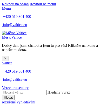
Rovnou na obsah
Rovnou na menu
Menu
+420 519 301 400
info@valtice.eu
Město
Valtice
Dobrý den, jsem chatbot a jsem tu pro vás! Klikněte na ikonu a
napište mi dotaz.
✕
Valtice
+420 519 301 400
info@valtice.eu
Verze pro seniory
Hledaný výraz
Hledat
rozšířené vyhledávání