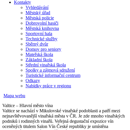
Kontakty
Vyhledávání
Městský úřad
Městská policie
Dobrovolní hasiči
Městská knihovna
Sportovní hala
Technické služby
Sběrný dvůr
Domov pro seniory
Mateřská škola
Základní škola
Střední vinařská škola
Spolky a zájmová sdružení
Turistické informační centrum
Odkazy
Nabídky práce v regionu
Mapa webu
Valtice – Hlavní město vína
Valtice se nachází v Mikulovské vinařské podoblasti a patří mezi
nejnavštěvovanější vinařská města v ČR. Je zde mnoho vinařských
podniků i rodinných vinařů. Veřejná degustační expozice vín
oceněných titulem Salon Vín České republiky je umístěna