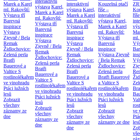
interaktivní
Marek a Karel
interaktivní
Kouzelná ptačí
ZR
výstava
Karel,
ml. Rakovští:
výstava
Karel,
říše –
Kou
Marek a Karel
Výstava tří
Marek a Karel
interaktivní
říše
ml. Rakovští:
Barevná
ml. Rakovští:
výstava
Karel,
int
Výstava tří
inspirace
Výstava tří
Marek a Karel
výs
Barevná
Výstava
Barevná
ml. Rakovští:
Mar
inspirace
Zjevně / Bela
inspirace
Výstava tří
ml.
Výstava
Remak
Výstava
Barevná
Výs
Zjevně / Bela
Židlochovice:
Zjevně / Bela
inspirace
Bar
Remak
Zelená perla
Remak
Výstava Zjevně
ins
Židlochovice:
Bratři
Židlochovice:
/ Bela Remak
Výs
Zelená perla
Bauerové a
Zelená perla
Židlochovice:
Zje
Bratři
Valtice
S
Bratři
Zelená perla
Re
Bauerové a
rostlinolékařem
Bauerové a
Bratři Bauerové
Žid
Valtice
S
ve vinohradu
Valtice
S
a Valtice
S
Zel
rostlinolékařem
Ptáci lužních
rostlinolékařem
rostlinolékařem
Bra
ve vinohradu
lesů
ve vinohradu
ve vinohradu
Bau
Ptáci lužních
Zobrazit
Ptáci lužních
Ptáci lužních
Val
lesů
všechny
lesů
lesů
ros
Zobrazit
záznamy ze
Zobrazit
Zobrazit
ve 
všechny
dne
všechny
všechny
Ptá
záznamy ze
záznamy ze
záznamy ze dne
les
dne
dne
Zob
vše
záz