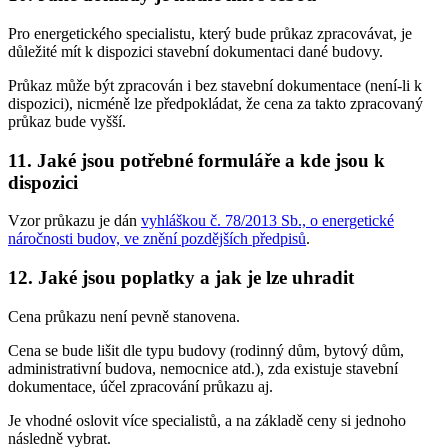
Pro energetického specialistu, který bude průkaz zpracovávat, je
důležité mít k dispozici stavební dokumentaci dané budovy.
Průkaz může být zpracován i bez stavební dokumentace (není-li k
dispozici), nicméně lze předpokládat, že cena za takto zpracovaný
průkaz bude vyšší.
11. Jaké jsou potřebné formuláře a kde jsou k
dispozici
Vzor průkazu je dán
vyhláškou č. 78/2013 Sb., o energetické
náročnosti budov, ve znění pozdějších předpisů
.
12. Jaké jsou poplatky a jak je lze uhradit
Cena průkazu není pevně stanovena.
Cena se bude lišit dle typu budovy (rodinný dům, bytový dům,
administrativní budova, nemocnice atd.), zda existuje stavební
dokumentace, účel zpracování průkazu aj.
Je vhodné oslovit více specialistů, a na základě ceny si jednoho
následně vybrat.