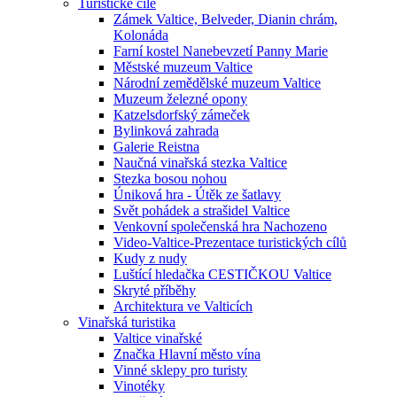
Turistické cíle
Zámek Valtice, Belveder, Dianin chrám,
Kolonáda
Farní kostel Nanebevzetí Panny Marie
Městské muzeum Valtice
Národní zemědělské muzeum Valtice
Muzeum železné opony
Katzelsdorfský zámeček
Bylinková zahrada
Galerie Reistna
Naučná vinařská stezka Valtice
Stezka bosou nohou
Úniková hra - Útěk ze šatlavy
Svět pohádek a strašidel Valtice
Venkovní společenská hra Nachozeno
Video-Valtice-Prezentace turistických cílů
Kudy z nudy
Luštící hledačka CESTIČKOU Valtice
Skryté příběhy
Architektura ve Valticích
Vinařská turistika
Valtice vinařské
Značka Hlavní město vína
Vinné sklepy pro turisty
Vinotéky