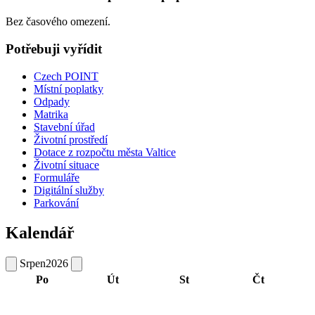
Bez časového omezení.
Potřebuji vyřídit
Czech POINT
Místní poplatky
Odpady
Matrika
Stavební úřad
Životní prostředí
Dotace z rozpočtu města Valtice
Životní situace
Formuláře
Digitální služby
Parkování
Kalendář
Srpen
2026
Po
Út
St
Čt