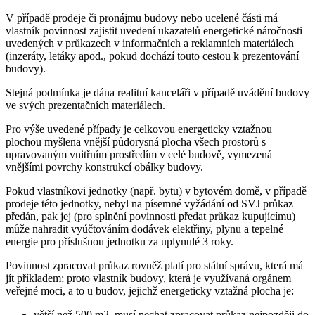
V případě prodeje či pronájmu budovy nebo ucelené části má
vlastník povinnost zajistit uvedení ukazatelů energetické náročnosti
uvedených v průkazech v informačních a reklamních materiálech
(inzeráty, letáky apod., pokud dochází touto cestou k prezentování
budovy).
Stejná podmínka je dána realitní kanceláři v případě uvádění budovy
ve svých prezentačních materiálech.
Pro výše uvedené případy je celkovou energeticky vztažnou
plochou myšlena vnější půdorysná plocha všech prostorů s
upravovaným vnitřním prostředím v celé budově, vymezená
vnějšími povrchy konstrukcí obálky budovy.
Pokud vlastníkovi jednotky (např. bytu) v bytovém domě, v případě
prodeje této jednotky, nebyl na písemné vyžádání od SVJ průkaz
předán, pak jej (pro splnění povinnosti předat průkaz kupujícímu)
může nahradit vyúčtováním dodávek elektřiny, plynu a tepelné
energie pro příslušnou jednotku za uplynulé 3 roky.
Povinnost zpracovat průkaz rovněž platí pro státní správu, která má
jít příkladem; proto vlastník budovy, která je využívaná orgánem
veřejné moci, a to u budov, jejichž energeticky vztažná plocha je:
větší než 500 m2, musí nechat zpracovat průkaz nejpozději do