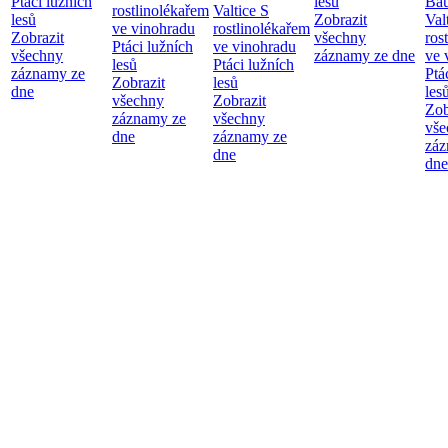
Ptáci lužních
lesů
Bau
rostlinolékařem
Valtice
S
lesů
Zobrazit
Val
ve vinohradu
rostlinolékařem
Zobrazit
všechny
ros
Ptáci lužních
ve vinohradu
všechny
záznamy ze dne
ve 
lesů
Ptáci lužních
záznamy ze
Ptá
Zobrazit
lesů
dne
les
všechny
Zobrazit
Zob
záznamy ze
všechny
vše
dne
záznamy ze
záz
dne
dne