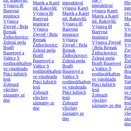
ml. Rakovští:
říše –
Marek a Karel
interaktivní
říše
Výstava tří
interaktivní
ml. Rakovští:
výstava
Karel,
int
Barevná
výstava
Karel,
Výstava tří
Marek a Karel
výs
inspirace
Marek a Karel
Barevná
ml. Rakovští:
Mar
Výstava
ml. Rakovští:
inspirace
Výstava tří
ml.
Zjevně / Bela
Výstava tří
Výstava
Barevná
Výs
Remak
Barevná
Zjevně / Bela
inspirace
Bar
Židlochovice:
inspirace
Remak
Výstava
ins
Zelená perla
Výstava Zjevně
Židlochovice:
Zjevně / Bela
Výs
Bratři
/ Bela Remak
Zelená perla
Remak
Zje
Bauerové a
Židlochovice:
Bratři
Židlochovice:
Re
Valtice
S
Zelená perla
Bauerové a
Zelená perla
Žid
rostlinolékařem
Bratři Bauerové
Valtice
S
Bratři
Zel
ve vinohradu
a Valtice
S
rostlinolékařem
Bauerové a
Bra
Ptáci lužních
rostlinolékařem
ve vinohradu
Valtice
S
Bau
lesů
ve vinohradu
Ptáci lužních
rostlinolékařem
Val
Zobrazit
Ptáci lužních
lesů
ve vinohradu
ros
všechny
lesů
Zobrazit
Ptáci lužních
ve 
záznamy ze
Zobrazit
všechny
lesů
Ptá
dne
všechny
záznamy ze
Zobrazit
les
záznamy ze dne
dne
všechny
Zob
záznamy ze
vše
dne
záz
dne