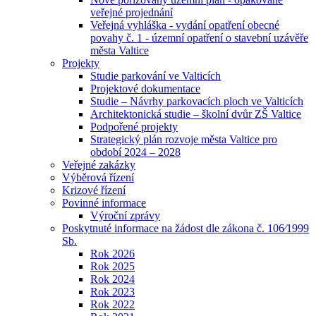
veřejné projednání
Veřejná vyhláška - vydání opatření obecné
povahy č. 1 - územní opatření o stavební uzávěře
města Valtice
Projekty
Studie parkování ve Valticích
Projektové dokumentace
Studie – Návrhy parkovacích ploch ve Valticích
Architektonická studie – školní dvůr ZŠ Valtice
Podpořené projekty
Strategický plán rozvoje města Valtice pro
období 2024 – 2028
Veřejné zakázky
Výběrová řízení
Krizové řízení
Povinné informace
Výroční zprávy
Poskytnuté informace na žádost dle zákona č. 106⁄1999
Sb.
Rok 2026
Rok 2025
Rok 2024
Rok 2023
Rok 2022