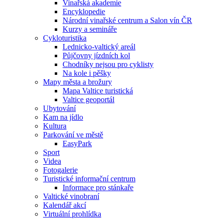
Vinařská akademie
Encyklopedie
Národní vinařské centrum a Salon vín ČR
Kurzy a semináře
Cykloturistika
Lednicko-valtický areál
Půjčovny jízdních kol
Chodníky nejsou pro cyklisty
Na kole i pěšky
Mapy města a brožury
Mapa Valtice turistická
Valtice geoportál
Ubytování
Kam na jídlo
Kultura
Parkování ve městě
EasyPark
Sport
Videa
Fotogalerie
Turistické informační centrum
Informace pro stánkaře
Valtické vinobraní
Kalendář akcí
Virtuální prohlídka