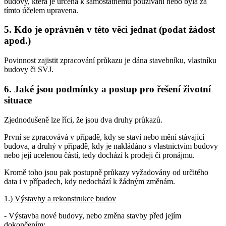
budovy, která je určena k samostatnému používání nebo byla za
tímto účelem upravena.
5. Kdo je oprávněn v této věci jednat (podat žádost
apod.)
Povinnost zajistit zpracování průkazu je dána stavebníku, vlastníku
budovy či SVJ.
6. Jaké jsou podmínky a postup pro řešení životní
situace
Zjednodušeně lze říci, že jsou dva druhy průkazů.
První se zpracovává v případě, kdy se staví nebo mění stávající
budova, a druhý v případě, kdy je nakládáno s vlastnictvím budovy
nebo její ucelenou částí, tedy dochází k prodeji či pronájmu.
Kromě toho jsou pak postupně průkazy vyžadovány od určitého
data i v případech, kdy nedochází k žádným změnám.
1.) Výstavby a rekonstrukce budov
- Výstavba nové budovy, nebo změna stavby před jejím
dokončením: