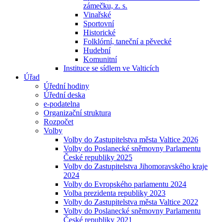
zámečku, z. s.
Vinařské
Sportovní
Historické
Folklórní, taneční a pěvecké
Hudební
Komunitní
Instituce se sídlem ve Valticích
Úřad
Úřední hodiny
Úřední deska
e-podatelna
Organizační struktura
Rozpočet
Volby
Volby do Zastupitelstva města Valtice 2026
Volby do Poslanecké sněmovny Parlamentu
České republiky 2025
Volby do Zastupitelstva Jihomoravského kraje
2024
Volby do Evropského parlamentu 2024
Volba prezidenta republiky 2023
Volby do Zastupitelstva města Valtice 2022
Volby do Poslanecké sněmovny Parlamentu
České republiky 2021