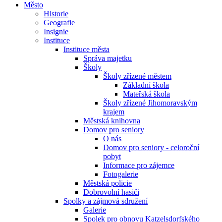
Město
Historie
Geografie
Insignie
Instituce
Instituce města
Správa majetku
Školy
Školy zřízené městem
Základní škola
Mateřská škola
Školy zřízené Jihomoravským
krajem
Městská knihovna
Domov pro seniory
O nás
Domov pro seniory - celoroční
pobyt
Informace pro zájemce
Fotogalerie
Městská policie
Dobrovolní hasiči
Spolky a zájmová sdružení
Galerie
Spolek pro obnovu Katzelsdorfského