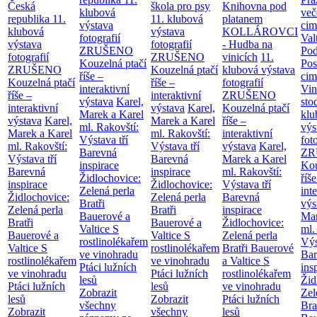
Česká
škola pro psy
Knihovna pod
klubová
več
republika
11.
11. klubová
platanem
výstava
cim
klubová
výstava
KOLLÁROVCI
fotografií
Val
výstava
fotografií
- Hudba na
ZRUŠENO
Po
fotografií
ZRUŠENO
vinicích
11.
Kouzelná ptačí
Pos
ZRUŠENO
Kouzelná ptačí
klubová výstava
říše –
cim
Kouzelná ptačí
říše –
fotografií
interaktivní
Vin
říše –
interaktivní
ZRUŠENO
výstava
Karel,
sto
interaktivní
výstava
Karel,
Kouzelná ptačí
Marek a Karel
klu
výstava
Karel,
Marek a Karel
říše –
ml. Rakovští:
výs
Marek a Karel
ml. Rakovští:
interaktivní
Výstava tří
fot
ml. Rakovští:
Výstava tří
výstava
Karel,
Barevná
ZR
Výstava tří
Barevná
Marek a Karel
inspirace
Kou
Barevná
inspirace
ml. Rakovští:
Židlochovice:
říše
inspirace
Židlochovice:
Výstava tří
Zelená perla
int
Židlochovice:
Zelená perla
Barevná
Bratři
výs
Zelená perla
Bratři
inspirace
Bauerové a
Mar
Bratři
Bauerové a
Židlochovice:
Valtice
S
ml.
Bauerové a
Valtice
S
Zelená perla
rostlinolékařem
Výs
Valtice
S
rostlinolékařem
Bratři Bauerové
ve vinohradu
Bar
rostlinolékařem
ve vinohradu
a Valtice
S
Ptáci lužních
ins
ve vinohradu
Ptáci lužních
rostlinolékařem
lesů
Žid
Ptáci lužních
lesů
ve vinohradu
Zobrazit
Zel
lesů
Zobrazit
Ptáci lužních
všechny
Bra
Zobrazit
všechny
lesů