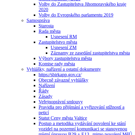
Volby do Zastupitelstva Jihomoravského kraje
2020
Volby do Evropského parlamentu 2019
Samospráva
Starosta
Rada města
Usnesení RM
Zastupitelstvo města
Usnesení ZM
Záznamy ze zasedání zastupitelstva města
Výbory zastupitelstva města
Komise rady města
Vyhlášky, nařízení a ostatní dokumenty
https:⁄⁄sbirkapp.gov.cz⁄
Obecně závazné vyhlášky
Nařízení
Řády
Zásady
Veřejnoprávní smlouvy
Pravidla pro přijímání a vyřizování stížností a
peticí
Statut Ceny města Valtice
Postup a metodika vydávání povolení ke stání
vozidel na pozemní komunikaci se stanovenou
místní úpravou B29 + E13 „mimo povolení MěÚ