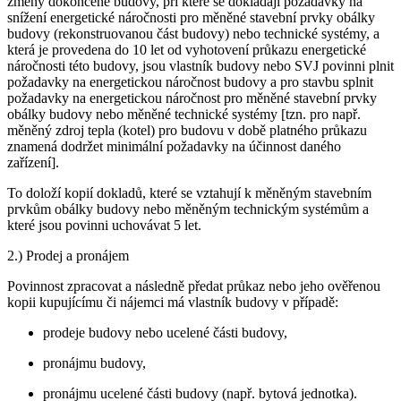
změny dokončené budovy, při které se dokládají požadavky na
snížení energetické náročnosti pro měněné stavební prvky obálky
budovy (rekonstruovanou část budovy) nebo technické systémy, a
která je provedena do 10 let od vyhotovení průkazu energetické
náročnosti této budovy, jsou vlastník budovy nebo SVJ povinni plnit
požadavky na energetickou náročnost budovy a pro stavbu splnit
požadavky na energetickou náročnost pro měněné stavební prvky
obálky budovy nebo měněné technické systémy [tzn. pro např.
měněný zdroj tepla (kotel) pro budovu v době platného průkazu
znamená dodržet minimální požadavky na účinnost daného
zařízení].
To doloží kopií dokladů, které se vztahují k měněným stavebním
prvkům obálky budovy nebo měněným technickým systémům a
které jsou povinni uchovávat 5 let.
2.) Prodej a pronájem
Povinnost zpracovat a následně předat průkaz nebo jeho ověřenou
kopii kupujícímu či nájemci má vlastník budovy v případě:
prodeje budovy nebo ucelené části budovy,
pronájmu budovy,
pronájmu ucelené části budovy (např. bytová jednotka).