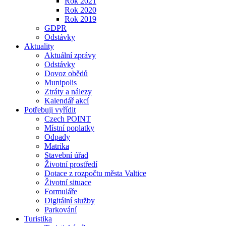
Rok 2021
Rok 2020
Rok 2019
GDPR
Odstávky
Aktuality
Aktuální zprávy
Odstávky
Dovoz obědů
Munipolis
Ztráty a nálezy
Kalendář akcí
Potřebuji vyřídit
Czech POINT
Místní poplatky
Odpady
Matrika
Stavební úřad
Životní prostředí
Dotace z rozpočtu města Valtice
Životní situace
Formuláře
Digitální služby
Parkování
Turistika