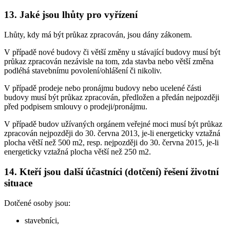
13. Jaké jsou lhůty pro vyřízení
Lhůty, kdy má být průkaz zpracován, jsou dány zákonem.
V případě nové budovy či větší změny u stávající budovy musí být
průkaz zpracován nezávisle na tom, zda stavba nebo větší změna
podléhá stavebnímu povolení/ohlášení či nikoliv.
V případě prodeje nebo pronájmu budovy nebo ucelené části
budovy musí být průkaz zpracován, předložen a předán nejpozději
před podpisem smlouvy o prodeji/pronájmu.
V případě budov užívaných orgánem veřejné moci musí být průkaz
zpracován nejpozději do 30. června 2013, je-li energeticky vztažná
plocha větší než 500 m2, resp. nejpozději do 30. června 2015, je-li
energeticky vztažná plocha větší než 250 m2.
14. Kteří jsou další účastníci (dotčení) řešení životní
situace
Dotčené osoby jsou:
stavebníci,