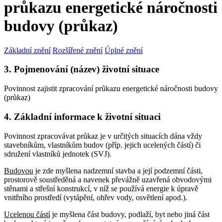
průkazu energetické náročnosti
budovy (průkaz)
Základní znění
Rozšířené znění
Úplné znění
3. Pojmenování (název) životní situace
Povinnost zajistit zpracování průkazu energetické náročnosti budovy
(průkaz)
4. Základní informace k životní situaci
Povinnost zpracovávat průkaz je v určitých situacích dána vždy
stavebníkům, vlastníkům budov (příp. jejich ucelených částí) či
sdružení vlastníků jednotek (SVJ).
Budovou
je zde myšlena nadzemní stavba a její podzemní části,
prostorově soustředěná a navenek převážně uzavřená obvodovými
stěnami a střešní konstrukcí, v níž se používá energie k úpravě
vnitřního prostředí (vytápění, ohřev vody, osvětlení apod.).
Ucelenou částí
je myšlena část budovy, podlaží, byt nebo jiná část