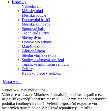
Kontakty
Vyhledávání
Městský úřad
Městská policie
Dobrovolní hasiči
Městská knihovna
Sportovní hala
Technické služby
Sběrný dvůr
Domov pro seniory
Mateřská škola
Základní škola
Střední vinařská škola
Spolky a zájmová sdružení
Turistické informační centrum
Odkazy
Nabídky práce v regionu
Mapa webu
Valtice – Hlavní město vína
Valtice se nachází v Mikulovské vinařské podoblasti a patří mezi
nejnavštěvovanější vinařská města v ČR. Je zde mnoho vinařských
podniků i rodinných vinařů. Veřejná degustační expozice vín
oceněných titulem Salon Vín České republiky je umístěna