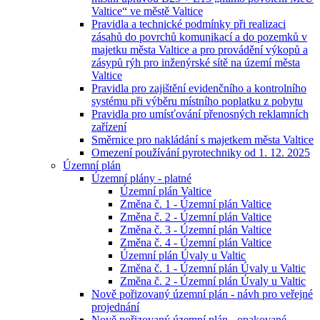
Valtice“ ve městě Valtice
Pravidla a technické podmínky při realizaci
zásahů do povrchů komunikací a do pozemků v
majetku města Valtice a pro provádění výkopů a
zásypů rýh pro inženýrské sítě na území města
Valtice
Pravidla pro zajištění evidenčního a kontrolního
systému při výběru místního poplatku z pobytu
Pravidla pro umísťování přenosných reklamních
zařízení
Směrnice pro nakládání s majetkem města Valtice
Omezení používání pyrotechniky od 1. 12. 2025
Územní plán
Územní plány - platné
Územní plán Valtice
Změna č. 1 - Územní plán Valtice
Změna č. 2 - Územní plán Valtice
Změna č. 3 - Územní plán Valtice
Změna č. 4 - Územní plán Valtice
Územní plán Úvaly u Valtic
Změna č. 1 - Územní plán Úvaly u Valtic
Změna č. 2 - Územní plán Úvaly u Valtic
Nově pořizovaný územní plán - návh pro veřejné
projednání
Nově pořizovaný územní plán - opakované