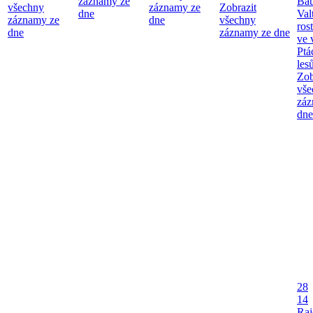
záznamy ze
Bau
všechny
záznamy ze
Zobrazit
dne
Val
záznamy ze
dne
všechny
ros
dne
záznamy ze dne
ve 
Ptá
les
Zob
vše
záz
dne
28
14
Raj