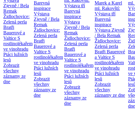
Výstava
ml. Rakovští:
Barevná
Marek a Karel
ml.
Zjevně / Bela
Výstava tří
inspirace
ml. Rakovští:
Výs
Remak
Barevná
Výstava
Výstava tří
Bar
Židlochovice:
inspirace
Zjevně / Bela
Barevná
ins
Zelená perla
Výstava
Remak
inspirace
Výs
Bratři
Zjevně / Bela
Židlochovice:
Výstava Zjevně
Zje
Bauerové a
Remak
Zelená perla
/ Bela Remak
Re
Valtice
S
Židlochovice:
Bratři
Židlochovice:
Žid
rostlinolékařem
Zelená perla
Bauerové a
Zelená perla
Zel
ve vinohradu
Bratři
Valtice
S
Bratři Bauerové
Bra
Ptáci lužních
Bauerové a
rostlinolékařem
a Valtice
S
Bau
lesů
Valtice
S
ve vinohradu
rostlinolékařem
Val
Zobrazit
rostlinolékařem
Ptáci lužních
ve vinohradu
ros
všechny
ve vinohradu
lesů
Ptáci lužních
ve 
záznamy ze
Ptáci lužních
Zobrazit
lesů
Ptá
dne
lesů
všechny
Zobrazit
les
Zobrazit
záznamy ze
všechny
Zob
všechny
dne
záznamy ze dne
vše
záznamy ze
záz
dne
dne