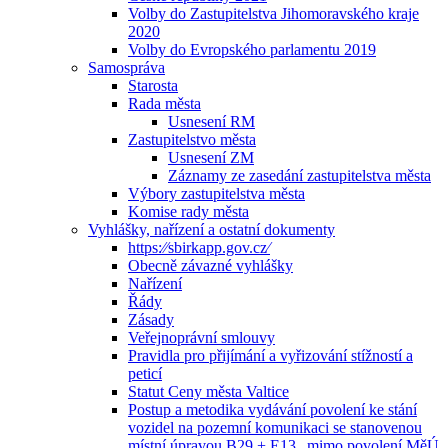
Volby do Zastupitelstva Jihomoravského kraje
2020
Volby do Evropského parlamentu 2019
Samospráva
Starosta
Rada města
Usnesení RM
Zastupitelstvo města
Usnesení ZM
Záznamy ze zasedání zastupitelstva města
Výbory zastupitelstva města
Komise rady města
Vyhlášky, nařízení a ostatní dokumenty
https:⁄⁄sbirkapp.gov.cz⁄
Obecně závazné vyhlášky
Nařízení
Řády
Zásady
Veřejnoprávní smlouvy
Pravidla pro přijímání a vyřizování stížností a
peticí
Statut Ceny města Valtice
Postup a metodika vydávání povolení ke stání
vozidel na pozemní komunikaci se stanovenou
místní úpravou B29 + E13 „mimo povolení MěÚ