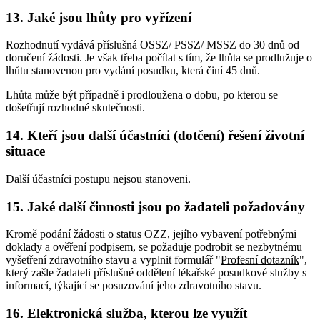
13. Jaké jsou lhůty pro vyřízení
Rozhodnutí vydává příslušná OSSZ/ PSSZ/ MSSZ do 30 dnů od
doručení žádosti. Je však třeba počítat s tím, že lhůta se prodlužuje o
lhůtu stanovenou pro vydání posudku, která činí 45 dnů.
Lhůta může být případně i prodloužena o dobu, po kterou se
došetřují rozhodné skutečnosti.
14. Kteří jsou další účastníci (dotčení) řešení životní
situace
Další účastníci postupu nejsou stanoveni.
15. Jaké další činnosti jsou po žadateli požadovány
Kromě podání žádosti o status OZZ, jejího vybavení potřebnými
doklady a ověření podpisem, se požaduje podrobit se nezbytnému
vyšetření zdravotního stavu a vyplnit formulář "
Profesní dotazník
",
který zašle žadateli příslušné oddělení lékařské posudkové služby s
informací, týkající se posuzování jeho zdravotního stavu.
16. Elektronická služba, kterou lze využít