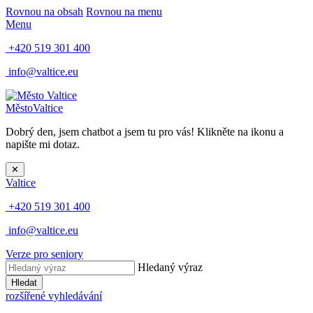
Rovnou na obsah
Rovnou na menu
Menu
+420 519 301 400
info@valtice.eu
Město
Valtice
Dobrý den, jsem chatbot a jsem tu pro vás! Klikněte na ikonu a
napište mi dotaz.
✕
Valtice
+420 519 301 400
info@valtice.eu
Verze pro seniory
Hledaný výraz
Hledat
rozšířené vyhledávání