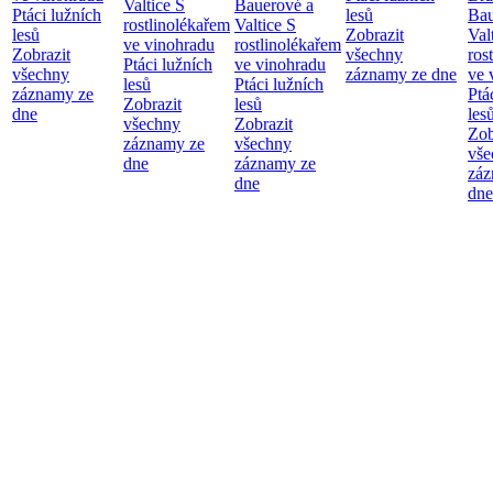
Valtice
S
Bauerové a
Ptáci lužních
lesů
Bau
rostlinolékařem
Valtice
S
lesů
Zobrazit
Val
ve vinohradu
rostlinolékařem
Zobrazit
všechny
ros
Ptáci lužních
ve vinohradu
všechny
záznamy ze dne
ve 
lesů
Ptáci lužních
záznamy ze
Ptá
Zobrazit
lesů
dne
les
všechny
Zobrazit
Zob
záznamy ze
všechny
vše
dne
záznamy ze
záz
dne
dne