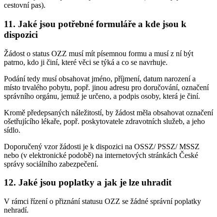
cestovní pas).
11. Jaké jsou potřebné formuláře a kde jsou k
dispozici
Žádost o status OZZ musí mít písemnou formu a musí z ní být
patrno, kdo ji činí, které věci se týká a co se navrhuje.
Podání tedy musí obsahovat jméno, příjmení, datum narození a
místo trvalého pobytu, popř. jinou adresu pro doručování, označení
správního orgánu, jemuž je určeno, a podpis osoby, která je činí.
Kromě předepsaných náležitostí, by žádost měla obsahovat označení
ošetřujícího lékaře, popř. poskytovatele zdravotních služeb, a jeho
sídlo.
Doporučený vzor žádosti je k dispozici na OSSZ/ PSSZ/ MSSZ
nebo (v elektronické podobě) na internetových stránkách České
správy sociálního zabezpečení.
12. Jaké jsou poplatky a jak je lze uhradit
V rámci řízení o přiznání statusu OZZ se žádné správní poplatky
nehradí.