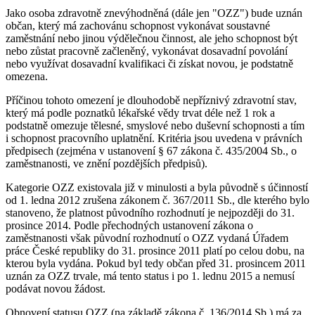
Jako osoba zdravotně znevýhodněná (dále jen "OZZ") bude uznán
občan, který má zachovánu schopnost vykonávat soustavné
zaměstnání nebo jinou výdělečnou činnost, ale jeho schopnost být
nebo zůstat pracovně začleněný, vykonávat dosavadní povolání
nebo využívat dosavadní kvalifikaci či získat novou, je podstatně
omezena.
Příčinou tohoto omezení je dlouhodobě nepříznivý zdravotní stav,
který má podle poznatků lékařské vědy trvat déle než 1 rok a
podstatně omezuje tělesné, smyslové nebo duševní schopnosti a tím
i schopnost pracovního uplatnění. Kritéria jsou uvedena v právních
předpisech (zejména v ustanovení § 67 zákona č. 435/2004 Sb., o
zaměstnanosti, ve znění pozdějších předpisů).
Kategorie OZZ existovala již v minulosti a byla původně s účinností
od 1. ledna 2012 zrušena zákonem č. 367/2011 Sb., dle kterého bylo
stanoveno, že platnost původního rozhodnutí je nejpozději do 31.
prosince 2014. Podle přechodných ustanovení zákona o
zaměstnanosti však původní rozhodnutí o OZZ vydaná Úřadem
práce České republiky do 31. prosince 2011 platí po celou dobu, na
kterou byla vydána. Pokud byl tedy občan před 31. prosincem 2011
uznán za OZZ trvale, má tento status i po 1. lednu 2015 a nemusí
podávat novou žádost.
Obnovení statusu OZZ (na základě zákona č. 136/2014 Sb.) má za