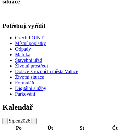
situace
Potřebuji vyřídit
Czech POINT
Místní poplatky
Odpady
Matrika
Stavební úřad
Životní prostředí
Dotace z rozpočtu města Valtice
Životní situace
Formuláře
Digitální služby
Parkování
Kalendář
Srpen
2026
Po
Út
St
Čt