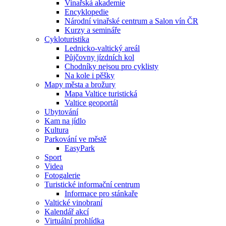
Vinařská akademie
Encyklopedie
Národní vinařské centrum a Salon vín ČR
Kurzy a semináře
Cykloturistika
Lednicko-valtický areál
Půjčovny jízdních kol
Chodníky nejsou pro cyklisty
Na kole i pěšky
Mapy města a brožury
Mapa Valtice turistická
Valtice geoportál
Ubytování
Kam na jídlo
Kultura
Parkování ve městě
EasyPark
Sport
Videa
Fotogalerie
Turistické informační centrum
Informace pro stánkaře
Valtické vinobraní
Kalendář akcí
Virtuální prohlídka