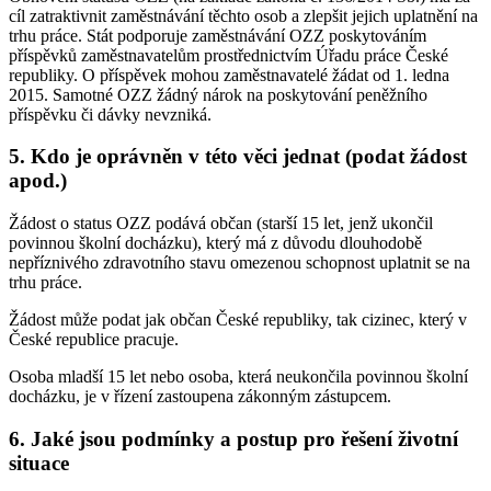
cíl zatraktivnit zaměstnávání těchto osob a zlepšit jejich uplatnění na
trhu práce. Stát podporuje zaměstnávání OZZ poskytováním
příspěvků zaměstnavatelům prostřednictvím Úřadu práce České
republiky. O příspěvek mohou zaměstnavatelé žádat od 1. ledna
2015. Samotné OZZ žádný nárok na poskytování peněžního
příspěvku či dávky nevzniká.
5. Kdo je oprávněn v této věci jednat (podat žádost
apod.)
Žádost o status OZZ podává občan (starší 15 let, jenž ukončil
povinnou školní docházku), který má z důvodu dlouhodobě
nepříznivého zdravotního stavu omezenou schopnost uplatnit se na
trhu práce.
Žádost může podat jak občan České republiky, tak cizinec, který v
České republice pracuje.
Osoba mladší 15 let nebo osoba, která neukončila povinnou školní
docházku, je v řízení zastoupena zákonným zástupcem.
6. Jaké jsou podmínky a postup pro řešení životní
situace