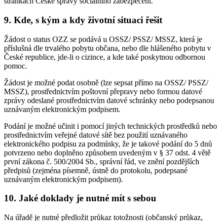
stránkách České správy sociálního zabezpečení.
9. Kde, s kým a kdy životní situaci řešit
Žádost o status OZZ se podává u OSSZ/ PSSZ/ MSSZ, která je
příslušná dle trvalého pobytu občana, nebo dle hlášeného pobytu v
České republice, jde-li o cizince, a kde také poskytnou odbornou
pomoc.
Žádost je možné podat osobně (lze sepsat přímo na OSSZ/ PSSZ/
MSSZ), prostřednictvím poštovní přepravy nebo formou datové
zprávy odeslané prostřednictvím datové schránky nebo podepsanou
uznávaným elektronickým podpisem.
Podání je možné učinit i pomocí jiných technických prostředků nebo
prostřednictvím veřejné datové sítě bez použití uznávaného
elektronického podpisu za podmínky, že je takové podání do 5 dnů
potvrzeno nebo doplněno způsobem uvedeným v § 37 odst. 4 větě
první zákona č. 500/2004 Sb., správní řád, ve znění pozdějších
předpisů (zejména písemně, ústně do protokolu, podepsané
uznávaným elektronickým podpisem).
10. Jaké doklady je nutné mít s sebou
Na úřadě je nutné předložit průkaz totožnosti (občanský průkaz,