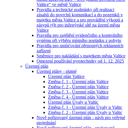
Valtice“ ve městě Valtice
Pravidla a technické podmínky při realizaci
zásahů do povrchů komunikací a do pozemků v
majetku města Valtice a pro provádění výkopů a
zásypů rýh pro inženýrské sítě na území města
Valtice
Pravidla pro zajištění evidenčního a kontrolního
systému při výběru místního poplatku z pobytu
Pravidla pro umísťování přenosných reklamních
zařízení
Směrnice pro nakládání s majetkem města Valtice
Omezení používání pyrotechniky od 1. 12. 2025
Územní plán
Územní plány - platné
Územní plán Valtice
Změna č. 1 - Územní plán Valtice
Změna č. 2 - Územní plán Valtice
Změna č. 3 - Územní plán Valtice
Změna č. 4 - Územní plán Valtice
Územní plán Úvaly u Valtic
Změna č. 1 - Územní plán Úvaly u Valtic
Změna č. 2 - Územní plán Úvaly u Valtic
Nově pořizovaný územní plán - návh pro veřejné
projednání
Nově pořizovaný územní plán - opakované