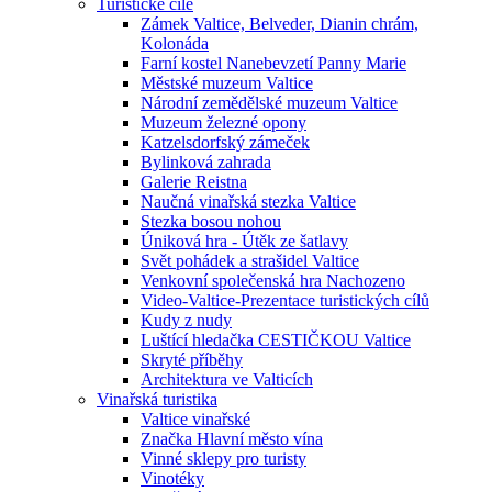
Turistické cíle
Zámek Valtice, Belveder, Dianin chrám,
Kolonáda
Farní kostel Nanebevzetí Panny Marie
Městské muzeum Valtice
Národní zemědělské muzeum Valtice
Muzeum železné opony
Katzelsdorfský zámeček
Bylinková zahrada
Galerie Reistna
Naučná vinařská stezka Valtice
Stezka bosou nohou
Úniková hra - Útěk ze šatlavy
Svět pohádek a strašidel Valtice
Venkovní společenská hra Nachozeno
Video-Valtice-Prezentace turistických cílů
Kudy z nudy
Luštící hledačka CESTIČKOU Valtice
Skryté příběhy
Architektura ve Valticích
Vinařská turistika
Valtice vinařské
Značka Hlavní město vína
Vinné sklepy pro turisty
Vinotéky