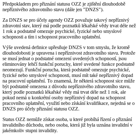
Předpokladem pro přiznání statusu OZZ je zjištění dlouhodobě
nepříznivého zdravotního stavu (dále jen "DNZS").
Za DNZS se pro účely agendy OZZ považuje takový nepříznivý
zdravotní stav, který má podle poznatků lékařské vědy trvat déle než
1 rok a podstatně omezuje psychické, fyzické nebo smyslové
schopnosti a tím i schopnost pracovního uplatnění.
Výše uvedená definice upřesňuje DNZS v tom smyslu, že kromě
dlouhodobosti je upravena i nepříznivost zdravotního stavu. Protože
se musí jednat o podstatné omezení uvedených schopností, jsou
eliminovány lehčí funkční poruchy, které uvedené funkce podstatně
neomezují. Funkční porucha, která podstatně omezuje psychické,
fyzické nebo smyslové schopnosti, musí mít také nepříznivý dopad
na pracovní uplatnění. To znamená, že některá schopnost sice může
být podstatně omezena z důvodu nepříznivého zdravotního stavu,
který podle poznatků lékařské vědy má trvat déle než 1 rok, ale
pokud nemá u konkrétní osoby nepříznivý dopad na schopnost
pracovního uplatnění, využití nebo získání kvalifikace, nejedná se o
DNZS pro účely přiznání statusu OZZ.
Status OZZ nemůže získat osoba, u které probíhá řízení o přiznání
invalidního důchodu, nebo osoba, která již byla uznána invalidní v
jakémkoliv stupni invalidity.