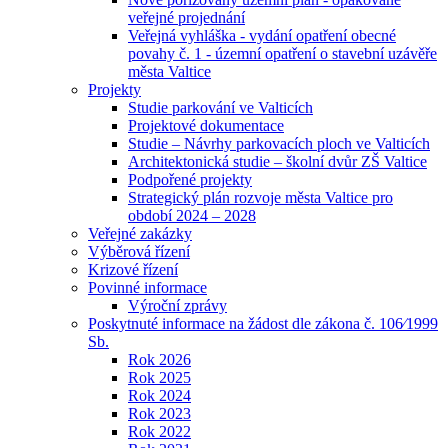
veřejné projednání
Veřejná vyhláška - vydání opatření obecné
povahy č. 1 - územní opatření o stavební uzávěře
města Valtice
Projekty
Studie parkování ve Valticích
Projektové dokumentace
Studie – Návrhy parkovacích ploch ve Valticích
Architektonická studie – školní dvůr ZŠ Valtice
Podpořené projekty
Strategický plán rozvoje města Valtice pro
období 2024 – 2028
Veřejné zakázky
Výběrová řízení
Krizové řízení
Povinné informace
Výroční zprávy
Poskytnuté informace na žádost dle zákona č. 106⁄1999
Sb.
Rok 2026
Rok 2025
Rok 2024
Rok 2023
Rok 2022