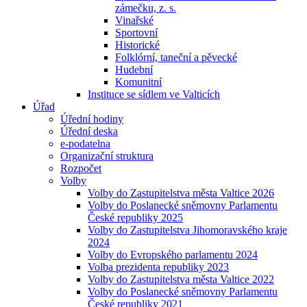
zámečku, z. s.
Vinařské
Sportovní
Historické
Folklórní, taneční a pěvecké
Hudební
Komunitní
Instituce se sídlem ve Valticích
Úřad
Úřední hodiny
Úřední deska
e-podatelna
Organizační struktura
Rozpočet
Volby
Volby do Zastupitelstva města Valtice 2026
Volby do Poslanecké sněmovny Parlamentu
České republiky 2025
Volby do Zastupitelstva Jihomoravského kraje
2024
Volby do Evropského parlamentu 2024
Volba prezidenta republiky 2023
Volby do Zastupitelstva města Valtice 2022
Volby do Poslanecké sněmovny Parlamentu
České republiky 2021