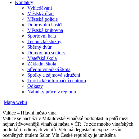
Kontakty
Vyhledávání
Městský úřad
Městská policie
Dobrovolní hasiči
Městská knihovna
Sportovní hala
Technické služby
Sběrný dvůr
Domov pro seniory
Mateřská škola
Základní škola
Střední vinařská škola
Spolky a zájmová sdružení
Turistické informační centrum
Odkazy
Nabídky práce v regionu
Mapa webu
Valtice – Hlavní město vína
Valtice se nachází v Mikulovské vinařské podoblasti a patří mezi
nejnavštěvovanější vinařská města v ČR. Je zde mnoho vinařských
podniků i rodinných vinařů. Veřejná degustační expozice vín
oceněných titulem Salon Vín České republiky je umístěna