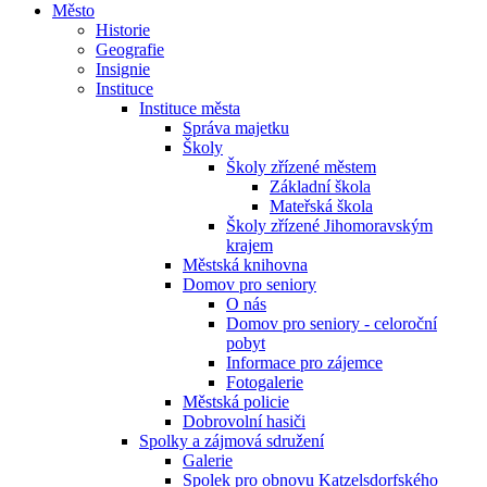
Město
Historie
Geografie
Insignie
Instituce
Instituce města
Správa majetku
Školy
Školy zřízené městem
Základní škola
Mateřská škola
Školy zřízené Jihomoravským
krajem
Městská knihovna
Domov pro seniory
O nás
Domov pro seniory - celoroční
pobyt
Informace pro zájemce
Fotogalerie
Městská policie
Dobrovolní hasiči
Spolky a zájmová sdružení
Galerie
Spolek pro obnovu Katzelsdorfského