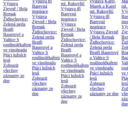
Výstava tří
výstava
Karel,
Mar
Výstava
ml. Rakovští:
Barevná
Marek a Karel
ml.
Zjevně / Bela
Výstava tří
inspirace
ml. Rakovští:
Výs
Remak
Barevná
Výstava
Výstava tří
Bar
Židlochovice:
inspirace
Zjevně / Bela
Barevná
ins
Zelená perla
Výstava
Remak
inspirace
Výs
Bratři
Zjevně / Bela
Židlochovice:
Výstava Zjevně
Zje
Bauerové a
Remak
Zelená perla
/ Bela Remak
Re
Valtice
S
Židlochovice:
Bratři
Židlochovice:
Žid
rostlinolékařem
Zelená perla
Bauerové a
Zelená perla
Zel
ve vinohradu
Bratři
Valtice
S
Bratři Bauerové
Bra
Ptáci lužních
Bauerové a
rostlinolékařem
a Valtice
S
Bau
lesů
Valtice
S
ve vinohradu
rostlinolékařem
Val
Zobrazit
rostlinolékařem
Ptáci lužních
ve vinohradu
ros
všechny
ve vinohradu
lesů
Ptáci lužních
ve 
záznamy ze
Ptáci lužních
Zobrazit
lesů
Ptá
dne
lesů
všechny
Zobrazit
les
Zobrazit
záznamy ze
všechny
Zob
všechny
dne
záznamy ze dne
vše
záznamy ze
záz
dne
dne