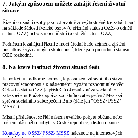
7. Jakým způsobem můžete zahájit řešení životní
situace
Řízení o uznání osoby jako zdravotně znevýhodněné lze zahájit buď
na základě žádosti fyzické osoby (o přiznání statusu OZZ/ o odnětí
statusu OZZ) nebo z moci úřední (o odnětí statusu OZZ).
Podnětem k zahájení řízení z moci úřední bude zejména zjištění
posudkově významných skutečností, které jsou pro odnětí statusu
OZZ rozhodné.
8. Na které instituci životní situaci řešit
K poskytnutí odborné pomoci, k posouzení zdravotního stavu a
pracovní schopnosti a k následnému vydání rozhodnutí ve věci
žádosti o status OZZ je příslušná okresní správa sociálního
zabezpečení/ Pražská správa sociálního zabezpečení/ Městská
správa sociálního zabezpečení Brno (dále jen "OSSZ/ PSSZ/
MSSZ").
Místní příslušnost se řídí místem trvalého pobytu občana nebo
místem hlášeného pobytu v České republice, jde-li o cizince.
Kontakty na OSSZ/ PSSZ/ MSSZ
naleznete na internetových