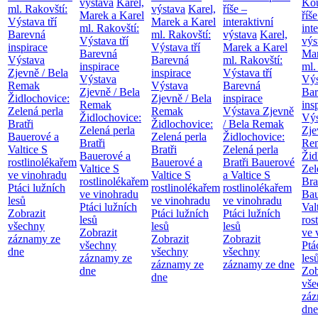
výstava
Karel,
Kou
ml. Rakovští:
výstava
Karel,
říše –
Marek a Karel
říše
Výstava tří
Marek a Karel
interaktivní
ml. Rakovští:
int
Barevná
ml. Rakovští:
výstava
Karel,
Výstava tří
výs
inspirace
Výstava tří
Marek a Karel
Barevná
Mar
Výstava
Barevná
ml. Rakovští:
inspirace
ml.
Zjevně / Bela
inspirace
Výstava tří
Výstava
Výs
Remak
Výstava
Barevná
Zjevně / Bela
Bar
Židlochovice:
Zjevně / Bela
inspirace
Remak
ins
Zelená perla
Remak
Výstava Zjevně
Židlochovice:
Výs
Bratři
Židlochovice:
/ Bela Remak
Zelená perla
Zje
Bauerové a
Zelená perla
Židlochovice:
Bratři
Re
Valtice
S
Bratři
Zelená perla
Bauerové a
Žid
rostlinolékařem
Bauerové a
Bratři Bauerové
Valtice
S
Zel
ve vinohradu
Valtice
S
a Valtice
S
rostlinolékařem
Bra
Ptáci lužních
rostlinolékařem
rostlinolékařem
ve vinohradu
Bau
lesů
ve vinohradu
ve vinohradu
Ptáci lužních
Val
Zobrazit
Ptáci lužních
Ptáci lužních
lesů
ros
všechny
lesů
lesů
Zobrazit
ve 
záznamy ze
Zobrazit
Zobrazit
všechny
Ptá
dne
všechny
všechny
záznamy ze
les
záznamy ze
záznamy ze dne
dne
Zob
dne
vše
záz
dne