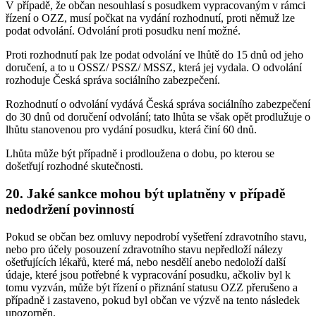
V případě, že občan nesouhlasí s posudkem vypracovaným v rámci
řízení o OZZ, musí počkat na vydání rozhodnutí, proti němuž lze
podat odvolání. Odvolání proti posudku není možné.
Proti rozhodnutí pak lze podat odvolání ve lhůtě do 15 dnů od jeho
doručení, a to u OSSZ/ PSSZ/ MSSZ, která jej vydala. O odvolání
rozhoduje Česká správa sociálního zabezpečení.
Rozhodnutí o odvolání vydává Česká správa sociálního zabezpečení
do 30 dnů od doručení odvolání; tato lhůta se však opět prodlužuje o
lhůtu stanovenou pro vydání posudku, která činí 60 dnů.
Lhůta může být případně i prodloužena o dobu, po kterou se
došetřují rozhodné skutečnosti.
20. Jaké sankce mohou být uplatněny v případě
nedodržení povinností
Pokud se občan bez omluvy nepodrobí vyšetření zdravotního stavu,
nebo pro účely posouzení zdravotního stavu nepředloží nálezy
ošetřujících lékařů, které má, nebo nesdělí anebo nedoloží další
údaje, které jsou potřebné k vypracování posudku, ačkoliv byl k
tomu vyzván, může být řízení o přiznání statusu OZZ přerušeno a
případně i zastaveno, pokud byl občan ve výzvě na tento následek
upozorněn.