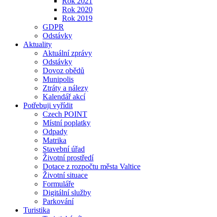
Rok 2021
Rok 2020
Rok 2019
GDPR
Odstávky
Aktuality
Aktuální zprávy
Odstávky
Dovoz obědů
Munipolis
Ztráty a nálezy
Kalendář akcí
Potřebuji vyřídit
Czech POINT
Místní poplatky
Odpady
Matrika
Stavební úřad
Životní prostředí
Dotace z rozpočtu města Valtice
Životní situace
Formuláře
Digitální služby
Parkování
Turistika