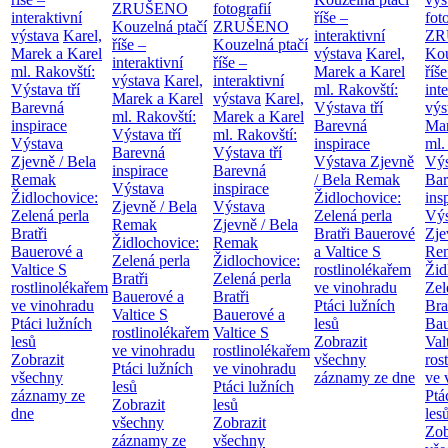
ZRUŠENO
fotografií
interaktivní
říše –
fot
Kouzelná ptačí
ZRUŠENO
výstava
Karel,
interaktivní
ZR
říše –
Kouzelná ptačí
Marek a Karel
výstava
Karel,
Kou
interaktivní
říše –
ml. Rakovští:
Marek a Karel
říše
výstava
Karel,
interaktivní
Výstava tří
ml. Rakovští:
int
Marek a Karel
výstava
Karel,
Barevná
Výstava tří
výs
ml. Rakovští:
Marek a Karel
inspirace
Barevná
Mar
Výstava tří
ml. Rakovští:
Výstava
inspirace
ml.
Barevná
Výstava tří
Zjevně / Bela
Výstava Zjevně
Výs
inspirace
Barevná
Remak
/ Bela Remak
Bar
Výstava
inspirace
Židlochovice:
Židlochovice:
ins
Zjevně / Bela
Výstava
Zelená perla
Zelená perla
Výs
Remak
Zjevně / Bela
Bratři
Bratři Bauerové
Zje
Židlochovice:
Remak
Bauerové a
a Valtice
S
Re
Zelená perla
Židlochovice:
Valtice
S
rostlinolékařem
Žid
Bratři
Zelená perla
rostlinolékařem
ve vinohradu
Zel
Bauerové a
Bratři
ve vinohradu
Ptáci lužních
Bra
Valtice
S
Bauerové a
Ptáci lužních
lesů
Bau
rostlinolékařem
Valtice
S
lesů
Zobrazit
Val
ve vinohradu
rostlinolékařem
Zobrazit
všechny
ros
Ptáci lužních
ve vinohradu
všechny
záznamy ze dne
ve 
lesů
Ptáci lužních
záznamy ze
Ptá
Zobrazit
lesů
dne
les
všechny
Zobrazit
Zob
záznamy ze
všechny