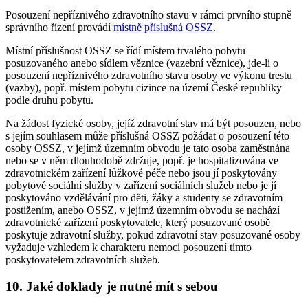
Posouzení nepříznivého zdravotního stavu v rámci prvního stupně
správního řízení provádí
místně příslušná OSSZ
.
Místní příslušnost OSSZ se řídí místem trvalého pobytu
posuzovaného anebo sídlem věznice (vazební věznice), jde-li o
posouzení nepříznivého zdravotního stavu osoby ve výkonu trestu
(vazby), popř. místem pobytu cizince na území České republiky
podle druhu pobytu.
Na žádost fyzické osoby, jejíž zdravotní stav má být posouzen, nebo
s jejím souhlasem může příslušná OSSZ požádat o posouzení této
osoby OSSZ, v jejímž územním obvodu je tato osoba zaměstnána
nebo se v něm dlouhodobě zdržuje, popř. je hospitalizována ve
zdravotnickém zařízení lůžkové péče nebo jsou jí poskytovány
pobytové sociální služby v zařízení sociálních služeb nebo je jí
poskytováno vzdělávání pro děti, žáky a studenty se zdravotním
postižením, anebo OSSZ, v jejímž územním obvodu se nachází
zdravotnické zařízení poskytovatele, který posuzované osobě
poskytuje zdravotní služby, pokud zdravotní stav posuzované osoby
vyžaduje vzhledem k charakteru nemoci posouzení tímto
poskytovatelem zdravotních služeb.
10. Jaké doklady je nutné mít s sebou