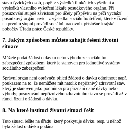
stavu fyzických osob, popř. z výsledků funkčních vyšetření a
výsledků vlastního vyšetření lékaře posudkového orgánu. Při
posuzování stupně závislosti pro účely příspěvku na péči vychází
posudkový orgán navíc i z výsledku sociálního šetření, které v řízení
na prvním stupni provádí sociální pracovník příslušné krajské
pobočky Úřadu práce České republiky.
7. Jakým způsobem můžete zahájit řešení životní
situace
Můžete podat žádost o dávku nebo výhodu ze sociálního
zabezpečení způsobem, který je stanoven pro jednotlivé systémy
sociálního zabezpečení.
Správní orgán není oprávněn přijetí žádosti o dávku odmítnout např.
poukazem na to, že nemůžete mít natolik nepříznivý zdravotní stav,
který je stanoven jako podmínka pro přiznání dané dávky nebo
výhody; posuzování nepříznivého zdravotního stavu se provádí až v
rámci řízení o žádosti o dávku.
8. Na které instituci životní situaci řešit
Tuto situaci řešíte na úřadu, který poskytuje dávku, resp. u něhož
byla žádost o dávku podána.