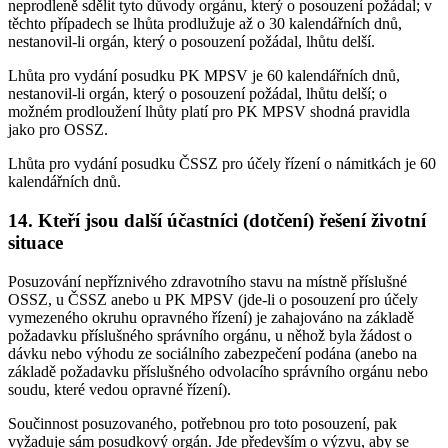
neprodleně sdělit tyto důvody orgánu, který o posouzení požádal; v
těchto případech se lhůta prodlužuje až o 30 kalendářních dnů,
nestanovil-li orgán, který o posouzení požádal, lhůtu delší.
Lhůta pro vydání posudku PK MPSV je 60 kalendářních dnů,
nestanovil-li orgán, který o posouzení požádal, lhůtu delší; o
možném prodloužení lhůty platí pro PK MPSV shodná pravidla
jako pro OSSZ.
Lhůta pro vydání posudku ČSSZ pro účely řízení o námitkách je 60
kalendářních dnů.
14. Kteří jsou další účastníci (dotčení) řešení životní
situace
Posuzování nepříznivého zdravotního stavu na místně příslušné
OSSZ, u ČSSZ anebo u PK MPSV (jde-li o posouzení pro účely
vymezeného okruhu opravného řízení) je zahajováno na základě
požadavku příslušného správního orgánu, u něhož byla žádost o
dávku nebo výhodu ze sociálního zabezpečení podána (anebo na
základě požadavku příslušného odvolacího správního orgánu nebo
soudu, které vedou opravné řízení).
Součinnost posuzovaného, potřebnou pro toto posouzení, pak
vyžaduje sám posudkový orgán. Jde především o výzvu, aby se