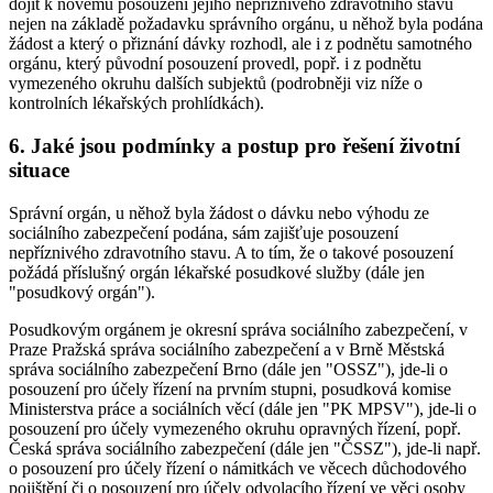
dojít k novému posouzení jejího nepříznivého zdravotního stavu
nejen na základě požadavku správního orgánu, u něhož byla podána
žádost a který o přiznání dávky rozhodl, ale i z podnětu samotného
orgánu, který původní posouzení provedl, popř. i z podnětu
vymezeného okruhu dalších subjektů (podrobněji viz níže o
kontrolních lékařských prohlídkách).
6. Jaké jsou podmínky a postup pro řešení životní
situace
Správní orgán, u něhož byla žádost o dávku nebo výhodu ze
sociálního zabezpečení podána, sám zajišťuje posouzení
nepříznivého zdravotního stavu. A to tím, že o takové posouzení
požádá příslušný orgán lékařské posudkové služby (dále jen
"posudkový orgán").
Posudkovým orgánem je okresní správa sociálního zabezpečení, v
Praze Pražská správa sociálního zabezpečení a v Brně Městská
správa sociálního zabezpečení Brno (dále jen "OSSZ"), jde-li o
posouzení pro účely řízení na prvním stupni, posudková komise
Ministerstva práce a sociálních věcí (dále jen "PK MPSV"), jde-li o
posouzení pro účely vymezeného okruhu opravných řízení, popř.
Česká správa sociálního zabezpečení (dále jen "ČSSZ"), jde-li např.
o posouzení pro účely řízení o námitkách ve věcech důchodového
pojištění či o posouzení pro účely odvolacího řízení ve věci osoby