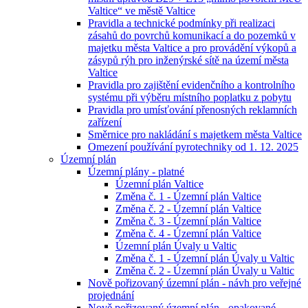
Valtice“ ve městě Valtice
Pravidla a technické podmínky při realizaci
zásahů do povrchů komunikací a do pozemků v
majetku města Valtice a pro provádění výkopů a
zásypů rýh pro inženýrské sítě na území města
Valtice
Pravidla pro zajištění evidenčního a kontrolního
systému při výběru místního poplatku z pobytu
Pravidla pro umísťování přenosných reklamních
zařízení
Směrnice pro nakládání s majetkem města Valtice
Omezení používání pyrotechniky od 1. 12. 2025
Územní plán
Územní plány - platné
Územní plán Valtice
Změna č. 1 - Územní plán Valtice
Změna č. 2 - Územní plán Valtice
Změna č. 3 - Územní plán Valtice
Změna č. 4 - Územní plán Valtice
Územní plán Úvaly u Valtic
Změna č. 1 - Územní plán Úvaly u Valtic
Změna č. 2 - Územní plán Úvaly u Valtic
Nově pořizovaný územní plán - návh pro veřejné
projednání
Nově pořizovaný územní plán - opakované