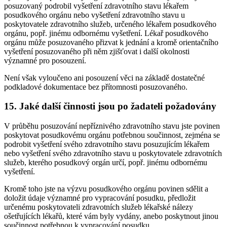
posuzovaný podrobil vyšetření zdravotního stavu lékařem
posudkového orgánu nebo vyšetření zdravotního stavu u
poskytovatele zdravotního služeb, určeného lékařem posudkového
orgánu, popř. jinému odbornému vyšetření. Lékař posudkového
orgánu může posuzovaného přizvat k jednání a kromě orientačního
vyšetření posuzovaného při něm zjišťovat i další okolnosti
významné pro posouzení.
Není však vyloučeno ani posouzení věci na základě dostatečné
podkladové dokumentace bez přítomnosti posuzovaného.
15. Jaké další činnosti jsou po žadateli požadovány
V průběhu posuzování nepříznivého zdravotního stavu jste povinen
poskytovat posudkovému orgánu potřebnou součinnost, zejména se
podrobit vyšetření svého zdravotního stavu posuzujícím lékařem
nebo vyšetření svého zdravotního stavu u poskytovatele zdravotních
služeb, kterého posudkový orgán určí, popř. jinému odbornému
vyšetření.
Kromě toho jste na výzvu posudkového orgánu povinen sdělit a
doložit údaje významné pro vypracování posudku, předložit
určenému poskytovateli zdravotních služeb lékařské nálezy
ošetřujících lékařů, které vám byly vydány, anebo poskytnout jinou
součinnost potřebnou k vypracování posudku.