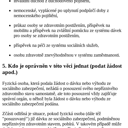
invalidní důchod z důchodového pojištění,
nemocenské, vyplácené po uplynutí podpůrčí doby z
nemocenského pojištění,
průkaz osoby se zdravotním postižením, příspěvek na
mobilitu a příspěvek na zvláštní pomůcku ze systému dávek
pro osoby se zdravotním postižením,
příspěvek na péči ze systému sociálních služeb,
osobu zdravotně znevýhodněnou v systému zaměstnanosti.
5. Kdo je oprávněn v této věci jednat (podat žádost
apod.)
Fyzická osoba, která podala žádost o dávku nebo výhodu ze
sociálního zabezpečení, nežádá o posouzení svého nepříznivého
zdravotního stavu samostatně, ale toto posouzení vždy zajišťuje
správní orgán, u něhož byla žádost o dávku nebo výhodu ze
sociálního zabezpečení podána.
Zčásti odlišná je situace, pokud fyzická osoba (dále též
"posuzovaný") již dávku ze sociálního zabezpečení, podmíněnou
nepříznivým zdravotním stavem, pobírá. V takovém případě může