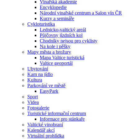
Vinařská akademie
Encyklopedie
Národní vinařské centrum a Salon vín ČR
Kurzy a semináře
Cykloturistika
Lednicko-valtický areál
Půjčovny jízdních kol
Chodníky nejsou pro cyklisty
Na kole i pěšky
Mapy města a brožury
Mapa Valtice turistická
Valtice geoportál
Ubytování
Kam na jídlo
Kultura
Parkování ve městě
EasyPark
Sport
Videa
Fotogalerie
Turistické informační centrum
Informace pro stánkaře
Valtické vinobraní
Kalendář akcí
Virtuální prohlídka