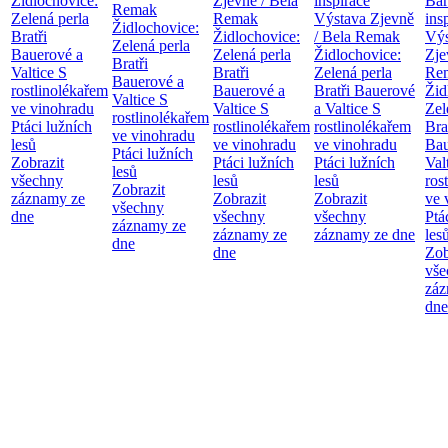
Židlochovice:
Zjevně / Bela
inspirace
Bar
Remak
Zelená perla
Remak
Výstava Zjevně
ins
Židlochovice:
Bratři
Židlochovice:
/ Bela Remak
Výs
Zelená perla
Bauerové a
Zelená perla
Židlochovice:
Zje
Bratři
Valtice
S
Bratři
Zelená perla
Re
Bauerové a
rostlinolékařem
Bauerové a
Bratři Bauerové
Žid
Valtice
S
ve vinohradu
Valtice
S
a Valtice
S
Zel
rostlinolékařem
Ptáci lužních
rostlinolékařem
rostlinolékařem
Bra
ve vinohradu
lesů
ve vinohradu
ve vinohradu
Bau
Ptáci lužních
Zobrazit
Ptáci lužních
Ptáci lužních
Val
lesů
všechny
lesů
lesů
ros
Zobrazit
záznamy ze
Zobrazit
Zobrazit
ve 
všechny
dne
všechny
všechny
Ptá
záznamy ze
záznamy ze
záznamy ze dne
les
dne
dne
Zob
vše
záz
dne