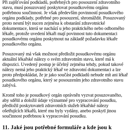
Při zajišťování podkladů, potřebných pro posouzení zdravotního
stavu, musí posuzovaný poskytovat posudkovému orgánu
potřebnou součinnost. Je však především povinností posudkového
orgánu podklady, potřebné pro posouzení, shromáždit. Posuzovaný
proto nesmí být nucen zejména k obstarání zdravotnické
dokumentace, která se nachází u jeho praktického nebo odborného
lékaře, protože uvedení lékaři mají povinnost tuto dokumentaci
posudkovému orgánu poskytnout na základě požadavku lékaře
posudkového orgánu.
Posuzovaný má však možnost předložit posudkovému orgánu
aktuální lékařské nálezy o svém zdravotním stavu, které má k
dispozici. Uvedený postup je účelný zejména tehdy, pokud takové
nálezy nemá jeho praktický lékař ve zdravotní dokumentaci a lze
proto předpokládat, že je jako součást podkladů nebude mít ani lékař
posudkového orgánu, který se posouzením jeho zdravotního stavu
zabývá.
Kromě toho je posudkový orgán oprávněn vyzvat posuzovaného,
aby sdělil a doložil údaje významné pro vypracování posudku,
předložil poskytovateli zdravotních služeb lékařské nálezy
ošetřujících lékařů, které mu byly vydány, anebo poskytl jinou
součinnost potřebnou k vypracování posudku.
11. Jaké jsou potřebné formuláře a kde jsou k