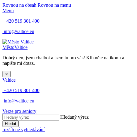
Rovnou na obsah
Rovnou na menu
Menu
+420 519 301 400
info@valtice.eu
Město
Valtice
Dobrý den, jsem chatbot a jsem tu pro vás! Klikněte na ikonu a
napište mi dotaz.
✕
Valtice
+420 519 301 400
info@valtice.eu
Verze pro seniory
Hledaný výraz
Hledat
rozšířené vyhledávání