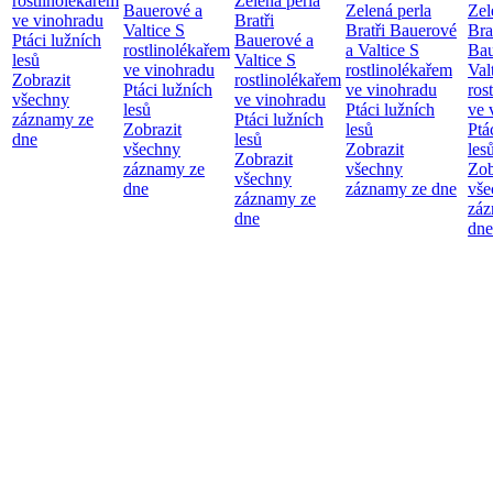
rostlinolékařem
Zelená perla
Bauerové a
Zelená perla
Zel
ve vinohradu
Bratři
Valtice
S
Bratři Bauerové
Bra
Ptáci lužních
Bauerové a
rostlinolékařem
a Valtice
S
Bau
lesů
Valtice
S
ve vinohradu
rostlinolékařem
Val
Zobrazit
rostlinolékařem
Ptáci lužních
ve vinohradu
ros
všechny
ve vinohradu
lesů
Ptáci lužních
ve 
záznamy ze
Ptáci lužních
Zobrazit
lesů
Ptá
dne
lesů
všechny
Zobrazit
les
Zobrazit
záznamy ze
všechny
Zob
všechny
dne
záznamy ze dne
vše
záznamy ze
záz
dne
dne