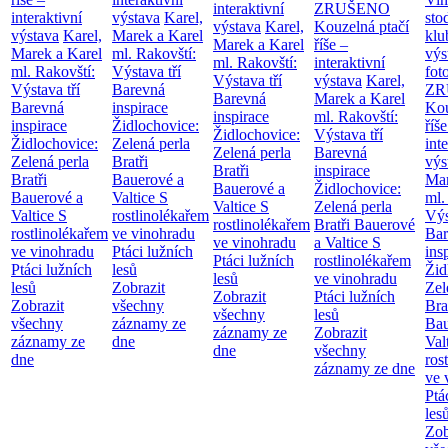
interaktivní
ZRUŠENO
interaktivní
výstava
Karel,
sto
výstava
Karel,
Kouzelná ptačí
výstava
Karel,
Marek a Karel
klu
Marek a Karel
říše –
Marek a Karel
ml. Rakovští:
výs
ml. Rakovští:
interaktivní
ml. Rakovští:
Výstava tří
fot
Výstava tří
výstava
Karel,
Výstava tří
Barevná
ZR
Barevná
Marek a Karel
Barevná
inspirace
Kou
inspirace
ml. Rakovští:
inspirace
Židlochovice:
říše
Židlochovice:
Výstava tří
Židlochovice:
Zelená perla
int
Zelená perla
Barevná
Zelená perla
Bratři
výs
Bratři
inspirace
Bratři
Bauerové a
Mar
Bauerové a
Židlochovice:
Bauerové a
Valtice
S
ml.
Valtice
S
Zelená perla
Valtice
S
rostlinolékařem
Výs
rostlinolékařem
Bratři Bauerové
rostlinolékařem
ve vinohradu
Bar
ve vinohradu
a Valtice
S
ve vinohradu
Ptáci lužních
ins
Ptáci lužních
rostlinolékařem
Ptáci lužních
lesů
Žid
lesů
ve vinohradu
lesů
Zobrazit
Zel
Zobrazit
Ptáci lužních
Zobrazit
všechny
Bra
všechny
lesů
všechny
záznamy ze
Bau
záznamy ze
Zobrazit
záznamy ze
dne
Val
dne
všechny
dne
ros
záznamy ze dne
ve 
Ptá
les
Zob