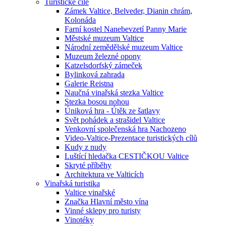
Turistické cíle
Zámek Valtice, Belveder, Dianin chrám,
Kolonáda
Farní kostel Nanebevzetí Panny Marie
Městské muzeum Valtice
Národní zemědělské muzeum Valtice
Muzeum železné opony
Katzelsdorfský zámeček
Bylinková zahrada
Galerie Reistna
Naučná vinařská stezka Valtice
Stezka bosou nohou
Úniková hra - Útěk ze šatlavy
Svět pohádek a strašidel Valtice
Venkovní společenská hra Nachozeno
Video-Valtice-Prezentace turistických cílů
Kudy z nudy
Luštící hledačka CESTIČKOU Valtice
Skryté příběhy
Architektura ve Valticích
Vinařská turistika
Valtice vinařské
Značka Hlavní město vína
Vinné sklepy pro turisty
Vinotéky