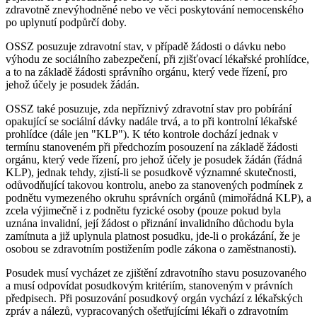
zdravotně znevýhodněné nebo ve věci poskytování nemocenského
po uplynutí podpůrčí doby.
OSSZ posuzuje zdravotní stav, v případě žádosti o dávku nebo
výhodu ze sociálního zabezpečení, při zjišťovací lékařské prohlídce,
a to na základě žádosti správního orgánu, který vede řízení, pro
jehož účely je posudek žádán.
OSSZ také posuzuje, zda nepříznivý zdravotní stav pro pobírání
opakující se sociální dávky nadále trvá, a to při kontrolní lékařské
prohlídce (dále jen "KLP"). K této kontrole dochází jednak v
termínu stanoveném při předchozím posouzení na základě žádosti
orgánu, který vede řízení, pro jehož účely je posudek žádán (řádná
KLP), jednak tehdy, zjistí-li se posudkově významné skutečnosti,
odůvodňující takovou kontrolu, anebo za stanovených podmínek z
podnětu vymezeného okruhu správních orgánů (mimořádná KLP), a
zcela výjimečně i z podnětu fyzické osoby (pouze pokud byla
uznána invalidní, její žádost o přiznání invalidního důchodu byla
zamítnuta a již uplynula platnost posudku, jde-li o prokázání, že je
osobou se zdravotním postižením podle zákona o zaměstnanosti).
Posudek musí vycházet ze zjištění zdravotního stavu posuzovaného
a musí odpovídat posudkovým kritériím, stanoveným v právních
předpisech. Při posuzování posudkový orgán vychází z lékařských
zpráv a nálezů, vypracovaných ošetřujícími lékaři o zdravotním