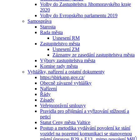
Volby do Zastupitelstva Jihomoravského kraje
2020
Volby do Evropského parlamentu 2019
Samospráva
Starosta
Rada města
Usnesení RM
Zastupitelstvo města
Usnesení ZM
Záznamy ze zasedání zastupitelstva města
Výbory zastupitelstva města
Komise rady města
Vyhlášky, nařízení a ostatní dokumenty
https:⁄⁄sbirkapp.gov.cz⁄
Obecně závazné vyhlášky
Nařízení
Řády
Zásady
Veřejnoprávní smlouvy
Pravidla pro přijímání a vyřizování stížností a
peticí
Statut Ceny města Valtice
Postup a metodika vydávání povolení ke stání
vozidel na pozemní komunikaci se stanovenou
místní úpravou B29 + E13 „mimo povolení MěÚ