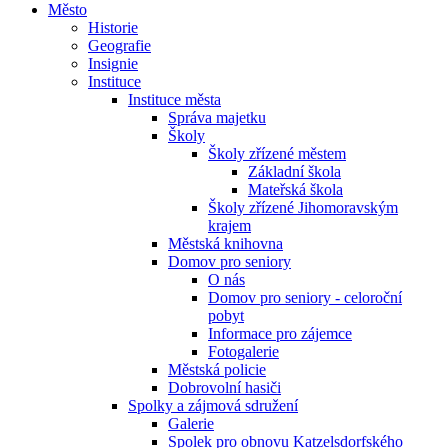
Město
Historie
Geografie
Insignie
Instituce
Instituce města
Správa majetku
Školy
Školy zřízené městem
Základní škola
Mateřská škola
Školy zřízené Jihomoravským
krajem
Městská knihovna
Domov pro seniory
O nás
Domov pro seniory - celoroční
pobyt
Informace pro zájemce
Fotogalerie
Městská policie
Dobrovolní hasiči
Spolky a zájmová sdružení
Galerie
Spolek pro obnovu Katzelsdorfského