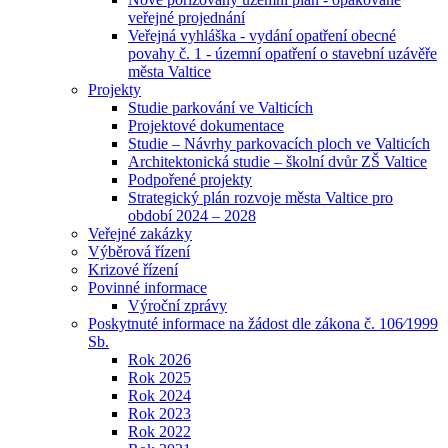
veřejné projednání
Veřejná vyhláška - vydání opatření obecné
povahy č. 1 - územní opatření o stavební uzávěře
města Valtice
Projekty
Studie parkování ve Valticích
Projektové dokumentace
Studie – Návrhy parkovacích ploch ve Valticích
Architektonická studie – školní dvůr ZŠ Valtice
Podpořené projekty
Strategický plán rozvoje města Valtice pro
období 2024 – 2028
Veřejné zakázky
Výběrová řízení
Krizové řízení
Povinné informace
Výroční zprávy
Poskytnuté informace na žádost dle zákona č. 106⁄1999
Sb.
Rok 2026
Rok 2025
Rok 2024
Rok 2023
Rok 2022