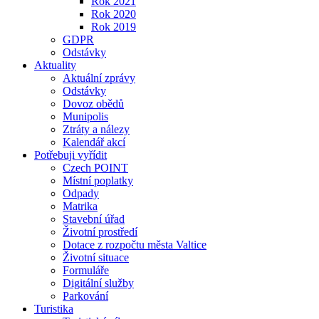
Rok 2021
Rok 2020
Rok 2019
GDPR
Odstávky
Aktuality
Aktuální zprávy
Odstávky
Dovoz obědů
Munipolis
Ztráty a nálezy
Kalendář akcí
Potřebuji vyřídit
Czech POINT
Místní poplatky
Odpady
Matrika
Stavební úřad
Životní prostředí
Dotace z rozpočtu města Valtice
Životní situace
Formuláře
Digitální služby
Parkování
Turistika