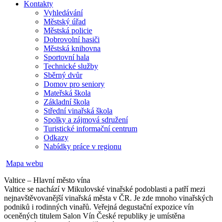
Kontakty
Vyhledávání
Městský úřad
Městská policie
Dobrovolní hasiči
Městská knihovna
Sportovní hala
Technické služby
Sběrný dvůr
Domov pro seniory
Mateřská škola
Základní škola
Střední vinařská škola
Spolky a zájmová sdružení
Turistické informační centrum
Odkazy
Nabídky práce v regionu
Mapa webu
Valtice – Hlavní město vína
Valtice se nachází v Mikulovské vinařské podoblasti a patří mezi
nejnavštěvovanější vinařská města v ČR. Je zde mnoho vinařských
podniků i rodinných vinařů. Veřejná degustační expozice vín
oceněných titulem Salon Vín České republiky je umístěna