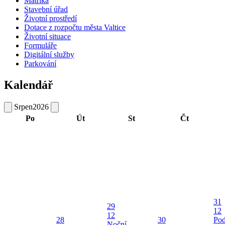
Matrika
Stavební úřad
Životní prostředí
Dotace z rozpočtu města Valtice
Životní situace
Formuláře
Digitální služby
Parkování
Kalendář
Srpen
2026
Po
Út
St
Čt
31
29
12
12
28
30
Pod
Noční