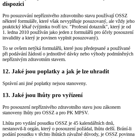
dispozici
Pro posuzování nepříznivého zdravotního stavu používají OSSZ
některé formuláře, které však nevyplňuje posuzovaný, ale vždy jeho
praktický lékař (výjimku tvoří tzv. "Profesní dotazník", který je od
1. ledna 2010 používán jako jeden z formulářů pro účely posouzení
invalidity a který je povinen vyplnit posuzovaný).
To se ovšem netýká formulářů, které jsou předepsané a používané
při podávání žádostí o jednotlivé dávky nebo výhody podmíněných
nepříznivým zdravotním stavem.
12. Jaké jsou poplatky a jak je lze uhradit
Správní ani jiné poplatky nejsou stanoveny.
13. Jaké jsou lhůty pro vyřízení
Pro posouzení nepříznivého zdravotního stavu jsou zákonem
stanoveny lhůty pro OSSZ a pro PK MPSV.
Lhůta pro vydání posudku OSSZ je 45 kalendářních dnů,
nestanovil-li orgán, který o posouzení požádal, lhůtu delší. Brání-li
podání posudku v těchto lhůtách závažné důvody, je OSSZ povinna