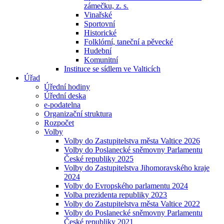
zámečku, z. s.
Vinařské
Sportovní
Historické
Folklórní, taneční a pěvecké
Hudební
Komunitní
Instituce se sídlem ve Valticích
Úřad
Úřední hodiny
Úřední deska
e-podatelna
Organizační struktura
Rozpočet
Volby
Volby do Zastupitelstva města Valtice 2026
Volby do Poslanecké sněmovny Parlamentu
České republiky 2025
Volby do Zastupitelstva Jihomoravského kraje
2024
Volby do Evropského parlamentu 2024
Volba prezidenta republiky 2023
Volby do Zastupitelstva města Valtice 2022
Volby do Poslanecké sněmovny Parlamentu
České republiky 2021