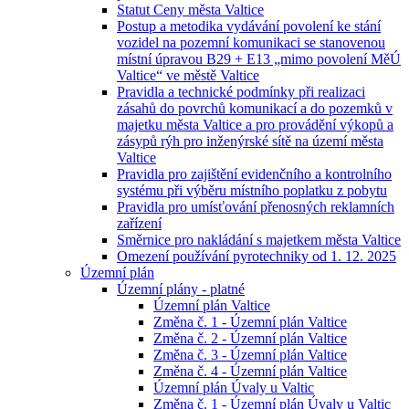
Statut Ceny města Valtice
Postup a metodika vydávání povolení ke stání
vozidel na pozemní komunikaci se stanovenou
místní úpravou B29 + E13 „mimo povolení MěÚ
Valtice“ ve městě Valtice
Pravidla a technické podmínky při realizaci
zásahů do povrchů komunikací a do pozemků v
majetku města Valtice a pro provádění výkopů a
zásypů rýh pro inženýrské sítě na území města
Valtice
Pravidla pro zajištění evidenčního a kontrolního
systému při výběru místního poplatku z pobytu
Pravidla pro umísťování přenosných reklamních
zařízení
Směrnice pro nakládání s majetkem města Valtice
Omezení používání pyrotechniky od 1. 12. 2025
Územní plán
Územní plány - platné
Územní plán Valtice
Změna č. 1 - Územní plán Valtice
Změna č. 2 - Územní plán Valtice
Změna č. 3 - Územní plán Valtice
Změna č. 4 - Územní plán Valtice
Územní plán Úvaly u Valtic
Změna č. 1 - Územní plán Úvaly u Valtic