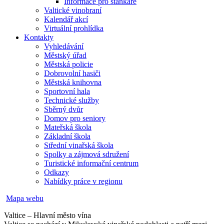
Informace pro stánkaře
Valtické vinobraní
Kalendář akcí
Virtuální prohlídka
Kontakty
Vyhledávání
Městský úřad
Městská policie
Dobrovolní hasiči
Městská knihovna
Sportovní hala
Technické služby
Sběrný dvůr
Domov pro seniory
Mateřská škola
Základní škola
Střední vinařská škola
Spolky a zájmová sdružení
Turistické informační centrum
Odkazy
Nabídky práce v regionu
Mapa webu
Valtice – Hlavní město vína