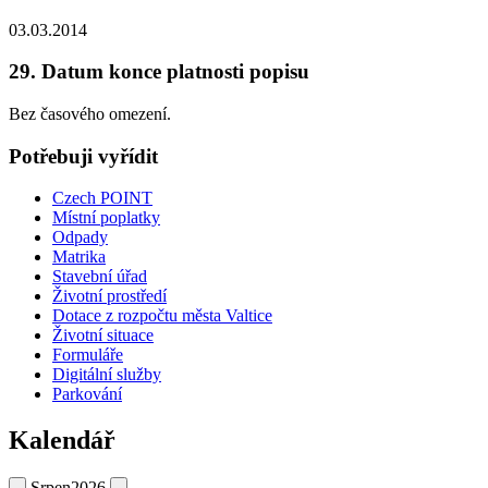
03.03.2014
29. Datum konce platnosti popisu
Bez časového omezení.
Potřebuji vyřídit
Czech POINT
Místní poplatky
Odpady
Matrika
Stavební úřad
Životní prostředí
Dotace z rozpočtu města Valtice
Životní situace
Formuláře
Digitální služby
Parkování
Kalendář
Srpen
2026