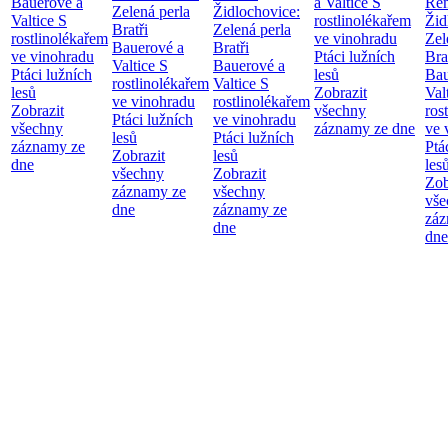
Bauerové a
a Valtice
S
Re
Zelená perla
Židlochovice:
Valtice
S
rostlinolékařem
Žid
Bratři
Zelená perla
rostlinolékařem
ve vinohradu
Zel
Bauerové a
Bratři
ve vinohradu
Ptáci lužních
Bra
Valtice
S
Bauerové a
Ptáci lužních
lesů
Bau
rostlinolékařem
Valtice
S
lesů
Zobrazit
Val
ve vinohradu
rostlinolékařem
Zobrazit
všechny
ros
Ptáci lužních
ve vinohradu
všechny
záznamy ze dne
ve 
lesů
Ptáci lužních
záznamy ze
Ptá
Zobrazit
lesů
dne
les
všechny
Zobrazit
Zob
záznamy ze
všechny
vše
dne
záznamy ze
záz
dne
dne