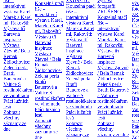
říše –
ZRUŠENO
výstava
Kouzelná ptačí
výs
interaktivní
Kouzelná ptačí
fotografií
říše –
fot
výstava
Karel,
říše –
ZRUŠENO
interaktivní
ZR
Marek a Karel
interaktivní
Kouzelná ptačí
výstava
Karel,
Kou
ml. Rakovští:
výstava
Karel,
říše –
Marek a Karel
říše
Výstava tří
Marek a Karel
interaktivní
ml. Rakovští:
int
Barevná
ml. Rakovští:
výstava
Karel,
Výstava tří
výs
inspirace
Výstava tří
Marek a Karel
Barevná
Mar
Výstava
Barevná
ml. Rakovští:
inspirace
ml.
Zjevně / Bela
inspirace
Výstava tří
Výstava
Výs
Remak
Výstava
Barevná
Zjevně / Bela
Bar
Židlochovice:
Zjevně / Bela
inspirace
Remak
ins
Zelená perla
Remak
Výstava Zjevně
Židlochovice:
Výs
Bratři
Židlochovice:
/ Bela Remak
Zelená perla
Zje
Bauerové a
Zelená perla
Židlochovice:
Bratři
Re
Valtice
S
Bratři
Zelená perla
Bauerové a
Žid
rostlinolékařem
Bauerové a
Bratři Bauerové
Valtice
S
Zel
ve vinohradu
Valtice
S
a Valtice
S
rostlinolékařem
Bra
Ptáci lužních
rostlinolékařem
rostlinolékařem
ve vinohradu
Bau
lesů
ve vinohradu
ve vinohradu
Ptáci lužních
Val
Zobrazit
Ptáci lužních
Ptáci lužních
lesů
ros
všechny
lesů
lesů
Zobrazit
ve 
záznamy ze
Zobrazit
Zobrazit
všechny
Ptá
dne
všechny
všechny
záznamy ze
les
záznamy ze
záznamy ze dne
dne
Zob