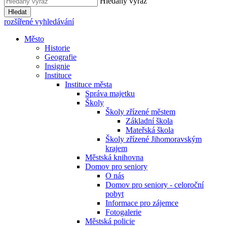
Hledaný výraz
Hledat
rozšířené vyhledávání
Město
Historie
Geografie
Insignie
Instituce
Instituce města
Správa majetku
Školy
Školy zřízené městem
Základní škola
Mateřská škola
Školy zřízené Jihomoravským
krajem
Městská knihovna
Domov pro seniory
O nás
Domov pro seniory - celoroční
pobyt
Informace pro zájemce
Fotogalerie
Městská policie