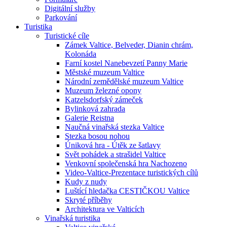
Digitální služby
Parkování
Turistika
Turistické cíle
Zámek Valtice, Belveder, Dianin chrám,
Kolonáda
Farní kostel Nanebevzetí Panny Marie
Městské muzeum Valtice
Národní zemědělské muzeum Valtice
Muzeum železné opony
Katzelsdorfský zámeček
Bylinková zahrada
Galerie Reistna
Naučná vinařská stezka Valtice
Stezka bosou nohou
Úniková hra - Útěk ze šatlavy
Svět pohádek a strašidel Valtice
Venkovní společenská hra Nachozeno
Video-Valtice-Prezentace turistických cílů
Kudy z nudy
Luštící hledačka CESTIČKOU Valtice
Skryté příběhy
Architektura ve Valticích
Vinařská turistika