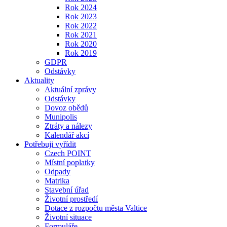
Rok 2024
Rok 2023
Rok 2022
Rok 2021
Rok 2020
Rok 2019
GDPR
Odstávky
Aktuality
Aktuální zprávy
Odstávky
Dovoz obědů
Munipolis
Ztráty a nálezy
Kalendář akcí
Potřebuji vyřídit
Czech POINT
Místní poplatky
Odpady
Matrika
Stavební úřad
Životní prostředí
Dotace z rozpočtu města Valtice
Životní situace
Formuláře