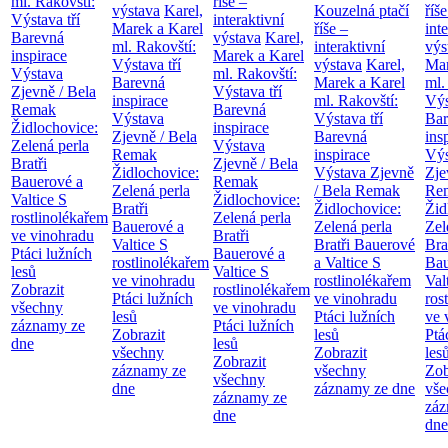
ml. Rakovští:
říše –
výstava
Karel,
Kouzelná ptačí
říše
Výstava tří
interaktivní
Marek a Karel
říše –
int
Barevná
výstava
Karel,
ml. Rakovští:
interaktivní
výs
inspirace
Marek a Karel
Výstava tří
výstava
Karel,
Mar
Výstava
ml. Rakovští:
Barevná
Marek a Karel
ml.
Zjevně / Bela
Výstava tří
inspirace
ml. Rakovští:
Výs
Remak
Barevná
Výstava
Výstava tří
Bar
Židlochovice:
inspirace
Zjevně / Bela
Barevná
ins
Zelená perla
Výstava
Remak
inspirace
Výs
Bratři
Zjevně / Bela
Židlochovice:
Výstava Zjevně
Zje
Bauerové a
Remak
Zelená perla
/ Bela Remak
Re
Valtice
S
Židlochovice:
Bratři
Židlochovice:
Žid
rostlinolékařem
Zelená perla
Bauerové a
Zelená perla
Zel
ve vinohradu
Bratři
Valtice
S
Bratři Bauerové
Bra
Ptáci lužních
Bauerové a
rostlinolékařem
a Valtice
S
Bau
lesů
Valtice
S
ve vinohradu
rostlinolékařem
Val
Zobrazit
rostlinolékařem
Ptáci lužních
ve vinohradu
ros
všechny
ve vinohradu
lesů
Ptáci lužních
ve 
záznamy ze
Ptáci lužních
Zobrazit
lesů
Ptá
dne
lesů
všechny
Zobrazit
les
Zobrazit
záznamy ze
všechny
Zob
všechny
dne
záznamy ze dne
vše
záznamy ze
záz
dne
dne