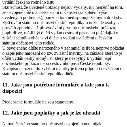
vydání českého rodného listu.
Skutečnost, že uvedené doklady nejsou vydány, nic nemění na tom,
že osvojené dítě má české státní občanství (za splnění výše
uvedených podmínek), pouze o tom nedisponuje žádnými doklady.
Zjišťování státního občanství České republiky u nezletilé osoby se
provádí zpravidla až při vydávání prvního občanského průkazu,
popř. dříve, má-li být dítěti vydán cestovní pas nebo požádají-li o
zjištění státního občanství dítěte a vydání osvědčení o českém
státním občanství jeho rodiče.
U osvojeného dítěte narozeného v zahraničí je třeba nejprve požádat
o zápis jeho narození do tzv. zvláštní matriky, na základě kterého je
dítěti vydán český rodný list, který je nezbytný k vydání např.
občanského průkazu nebo cestovního pasu České republiky.
K zápisu narození do zvláštní matriky je třeba připojit i osvědčení o
státním občanství České republiky dítěte.
11. Jaké jsou potřebné formuláře a kde jsou k
dispozici
Předepsané formuláře nejsou stanoveny.
12. Jaké jsou poplatky a jak je lze uhradit
Nabytí českého státního občanství osvojením není nijak