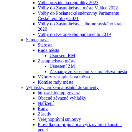
Volba prezidenta republiky 2023
Volby do Zastupitelstva města Valtice 2022
Volby do Poslanecké sněmovny Parlamentu
České republiky 2021
Volby do Zastupitelstva Jihomoravského kraje
2020
Volby do Evropského parlamentu 2019
Samospráva
Starosta
Rada města
Usnesení RM
Zastupitelstvo města
Usnesení ZM
Záznamy ze zasedání zastupitelstva města
Výbory zastupitelstva města
Komise rady města
Vyhlášky, nařízení a ostatní dokumenty
https:⁄⁄sbirkapp.gov.cz⁄
Obecně závazné vyhlášky
Nařízení
Řády
Zásady
Veřejnoprávní smlouvy
Pravidla pro přijímání a vyřizování stížností a
peticí