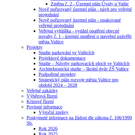
Změna č. 2 - Územní plán Úvaly u Valtic
Nově pořizovaný územní plán - návh pro veřejné
projednání
Nově pořizovaný územní plán - opakované
veřejné projednání
Veřejná vyhláška - vydání opatření obecné
povahy č. 1 - územní opatření o stavební uzávěře
města Valtice
Projekty
Studie parkování ve Valticích
Projektové dokumentace
Studie – Návrhy parkovacích ploch ve Valticích
Architektonická studie – školní dvůr ZŠ Valtice
Podpořené projekty
Strategický plán rozvoje města Valtice pro
období 2024 – 2028
Veřejné zakázky
Výběrová řízení
Krizové řízení
Povinné informace
Výroční zprávy
Poskytnuté informace na žádost dle zákona č. 106⁄1999
Sb.
Rok 2026
Rok 2025