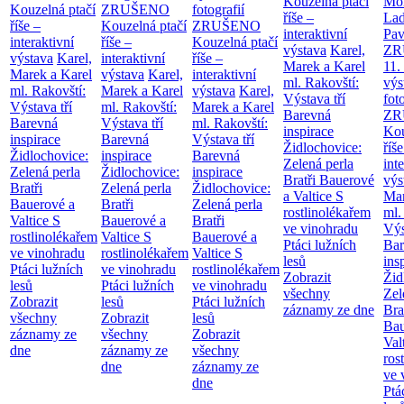
Kouzelná ptačí
Mor
Kouzelná ptačí
ZRUŠENO
fotografií
říše –
Lad
říše –
Kouzelná ptačí
ZRUŠENO
interaktivní
Pav
interaktivní
říše –
Kouzelná ptačí
výstava
Karel,
ZR
výstava
Karel,
interaktivní
říše –
Marek a Karel
11.
Marek a Karel
výstava
Karel,
interaktivní
ml. Rakovští:
výs
ml. Rakovští:
Marek a Karel
výstava
Karel,
Výstava tří
fot
Výstava tří
ml. Rakovští:
Marek a Karel
Barevná
ZR
Barevná
Výstava tří
ml. Rakovští:
inspirace
Kou
inspirace
Barevná
Výstava tří
Židlochovice:
říše
Židlochovice:
inspirace
Barevná
Zelená perla
int
Zelená perla
Židlochovice:
inspirace
Bratři Bauerové
výs
Bratři
Zelená perla
Židlochovice:
a Valtice
S
Mar
Bauerové a
Bratři
Zelená perla
rostlinolékařem
ml.
Valtice
S
Bauerové a
Bratři
ve vinohradu
Výs
rostlinolékařem
Valtice
S
Bauerové a
Ptáci lužních
Bar
ve vinohradu
rostlinolékařem
Valtice
S
lesů
ins
Ptáci lužních
ve vinohradu
rostlinolékařem
Zobrazit
Žid
lesů
Ptáci lužních
ve vinohradu
všechny
Zel
Zobrazit
lesů
Ptáci lužních
záznamy ze dne
Bra
všechny
Zobrazit
lesů
Bau
záznamy ze
všechny
Zobrazit
Val
dne
záznamy ze
všechny
ros
dne
záznamy ze
ve 
dne
Ptá