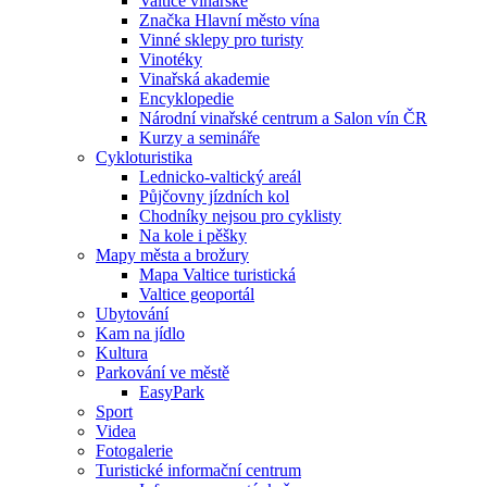
Valtice vinařské
Značka Hlavní město vína
Vinné sklepy pro turisty
Vinotéky
Vinařská akademie
Encyklopedie
Národní vinařské centrum a Salon vín ČR
Kurzy a semináře
Cykloturistika
Lednicko-valtický areál
Půjčovny jízdních kol
Chodníky nejsou pro cyklisty
Na kole i pěšky
Mapy města a brožury
Mapa Valtice turistická
Valtice geoportál
Ubytování
Kam na jídlo
Kultura
Parkování ve městě
EasyPark
Sport
Videa
Fotogalerie
Turistické informační centrum