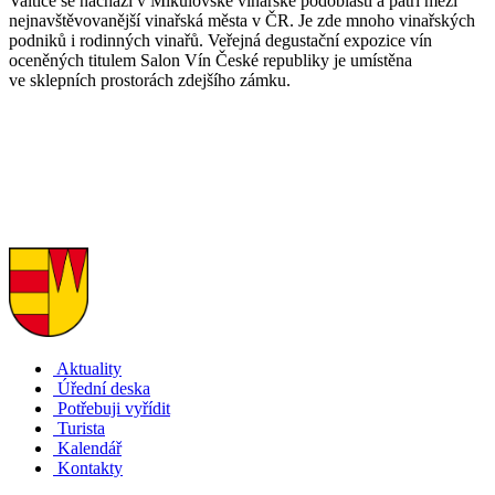
Valtice se nachází v Mikulovské vinařské podoblasti a patří mezi
nejnavštěvovanější vinařská města v ČR. Je zde mnoho vinařských
podniků i rodinných vinařů. Veřejná degustační expozice vín
oceněných titulem Salon Vín České republiky je umístěna
ve sklepních prostorách zdejšího zámku.
Aktuality
Úřední deska
Potřebuji vyřídit
Turista
Kalendář
Kontakty