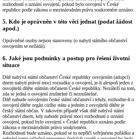
rozhodnutí o uznání osvojení, pokud bylo osvojení v České
republice podle zákona o mezinárodním právu soukromém uznáno.
5. Kdo je oprávněn v této věci jednat (podat žádost
apod.)
Oprávněné osoby nejsou stanoveny (o nabytí státního občanství
osvojením se nežádá).
6. Jaké jsou podmínky a postup pro řešení životní
situace
Dítě nabývá státní občanství České republiky osvojením (adopcí)
dnem nabytí právní moci rozsudku o osvojení, je-li alespoň jeden z
osvojitelů dítěte státním občanem České republiky. Nezáleží na tom,
zda se jedná o osvojení zrušitelné či nezrušitelné.
Dítě nabude osvojením české státní občanství i tehdy, rozhodne-li o
osvojení dítěte orgán cizího státu a jedním z osvojitelů dítěte je
český státní občan. V takovém případě však dítě nabývá státní
občanství dnem, kdy nabude právní moci rozhodnutí o uznání
osvojení, pokud bylo osvojení v České republice uznáno podle
zákona o mezinárodním právu soukromém.
Rozhodnutí bude uznáno, pokud se to nepříčí veřejnému pořádku a
nebrání tomu výlučná pravomoc českých soudů a osvojení by bylo