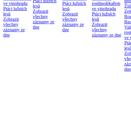
Ptáci lužních
ins
ve vinohradu
Ptáci lužních
rostlinolékařem
lesů
Žid
Ptáci lužních
lesů
ve vinohradu
Zobrazit
Zel
lesů
Zobrazit
Ptáci lužních
všechny
Bra
Zobrazit
všechny
lesů
záznamy ze
Bau
všechny
záznamy ze
Zobrazit
dne
Val
záznamy ze
dne
všechny
ros
dne
záznamy ze dne
ve 
Ptá
les
Zob
vše
záz
dne