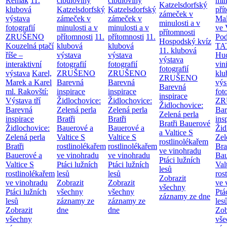
Remak
11.
cibuloviny
cibuloviny
min
Katzelsdorfský
klubová
Katzelsdorfský
Katzelsdorfský
pří
zámeček v
výstava
zámeček v
zámeček v
Mal
minulosti a v
fotografií
minulosti a v
minulosti a v
ve 
přítomnosti
ZRUŠENO
přítomnosti
11.
přítomnosti
11.
Po
Hospodský kvíz
Kouzelná ptačí
klubová
klubová
TA
11. klubová
říše –
výstava
výstava
Hu
výstava
interaktivní
fotografií
fotografií
vin
fotografií
výstava
Karel,
ZRUŠENO
ZRUŠENO
klu
ZRUŠENO
Marek a Karel
Barevná
Barevná
výs
Barevná
ml. Rakovští:
inspirace
inspirace
fot
inspirace
Výstava tří
Židlochovice:
Židlochovice:
ZR
Židlochovice:
Barevná
Zelená perla
Zelená perla
Bar
Zelená perla
inspirace
Bratři
Bratři
ins
Bratři Bauerové
Židlochovice:
Bauerové a
Bauerové a
Žid
a Valtice
S
Zelená perla
Valtice
S
Valtice
S
Zel
rostlinolékařem
Bratři
rostlinolékařem
rostlinolékařem
Bra
ve vinohradu
Bauerové a
ve vinohradu
ve vinohradu
Bau
Ptáci lužních
Valtice
S
Ptáci lužních
Ptáci lužních
Val
lesů
rostlinolékařem
lesů
lesů
ros
Zobrazit
ve vinohradu
Zobrazit
Zobrazit
ve 
všechny
Ptáci lužních
všechny
všechny
Ptá
záznamy ze dne
lesů
záznamy ze
záznamy ze
les
Zobrazit
dne
dne
Zob
všechny
vše