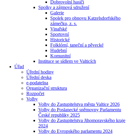
Dobrovolní hasiči
Spolky a zájmová sdružení
Galerie
Spolek pro obnovu Katzelsdorfského
zámečku, z. s.
Vinařské
Sportovní
Historické
Folklórní, taneční a pěvecké
Hudební
Komunitní
Instituce se sídlem ve Valticích
Úřad
Úřední hodiny
Úřední deska
e-podatelna
Organizační struktura
Rozpočet
Volby
Volby do Zastupitelstva města Valtice 2026
Volby do Poslanecké sněmovny Parlamentu
České republiky 2025
Volby do Zastupitelstva Jihomoravského kraje
2024
Volby do Evropského parlamentu 2024