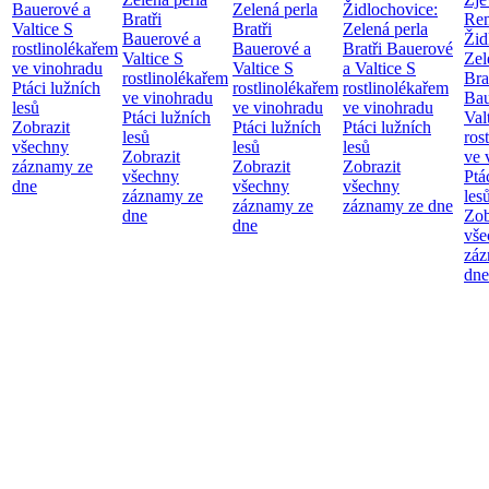
Bauerové a
Zelená perla
Židlochovice:
Bratři
Re
Valtice
S
Bratři
Zelená perla
Bauerové a
Žid
rostlinolékařem
Bauerové a
Bratři Bauerové
Valtice
S
Zel
ve vinohradu
Valtice
S
a Valtice
S
rostlinolékařem
Bra
Ptáci lužních
rostlinolékařem
rostlinolékařem
ve vinohradu
Bau
lesů
ve vinohradu
ve vinohradu
Ptáci lužních
Val
Zobrazit
Ptáci lužních
Ptáci lužních
lesů
ros
všechny
lesů
lesů
Zobrazit
ve 
záznamy ze
Zobrazit
Zobrazit
všechny
Ptá
dne
všechny
všechny
záznamy ze
les
záznamy ze
záznamy ze dne
dne
Zob
dne
vše
záz
dne