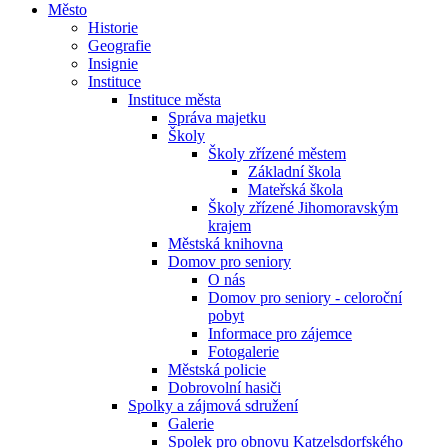
Město
Historie
Geografie
Insignie
Instituce
Instituce města
Správa majetku
Školy
Školy zřízené městem
Základní škola
Mateřská škola
Školy zřízené Jihomoravským
krajem
Městská knihovna
Domov pro seniory
O nás
Domov pro seniory - celoroční
pobyt
Informace pro zájemce
Fotogalerie
Městská policie
Dobrovolní hasiči
Spolky a zájmová sdružení
Galerie
Spolek pro obnovu Katzelsdorfského