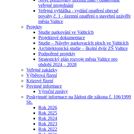
veřejné projednání
Veřejná vyhláška - vydání opatření obecné
povahy č. 1 - územní opatření o stavební uzávěře
města Valtice
Projekty
Studie parkování ve Valticích
Projektové dokumentace
Studie – Návrhy parkovacích ploch ve Valticích
Architektonická studie – školní dvůr ZŠ Valtice
Podpořené projekty
Strategický plán rozvoje města Valtice pro
období 2024 – 2028
Veřejné zakázky
Výběrová řízení
Krizové řízení
Povinné informace
Výroční zprávy
Poskytnuté informace na žádost dle zákona č. 106⁄1999
Sb.
Rok 2026
Rok 2025
Rok 2024
Rok 2023
Rok 2022