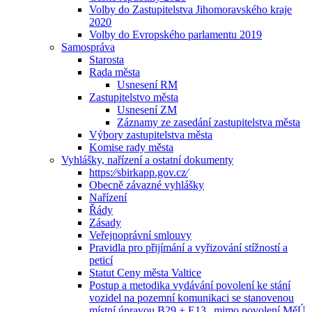
Volby do Zastupitelstva Jihomoravského kraje
2020
Volby do Evropského parlamentu 2019
Samospráva
Starosta
Rada města
Usnesení RM
Zastupitelstvo města
Usnesení ZM
Záznamy ze zasedání zastupitelstva města
Výbory zastupitelstva města
Komise rady města
Vyhlášky, nařízení a ostatní dokumenty
https:⁄⁄sbirkapp.gov.cz⁄
Obecně závazné vyhlášky
Nařízení
Řády
Zásady
Veřejnoprávní smlouvy
Pravidla pro přijímání a vyřizování stížností a
peticí
Statut Ceny města Valtice
Postup a metodika vydávání povolení ke stání
vozidel na pozemní komunikaci se stanovenou
místní úpravou B29 + E13 „mimo povolení MěÚ