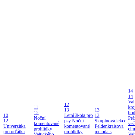
14
14
Val
12
11
kro
13
13
12
ho
10
Letní škola pro
13
Noční
Prá
12
psy
Noční
Skupinová lekce
komentované
več
Univerzitka
komentované
Feldenkraisova
prohlídky
cim
pro prťátka
prohlídky
metoda s
Valtického
Val