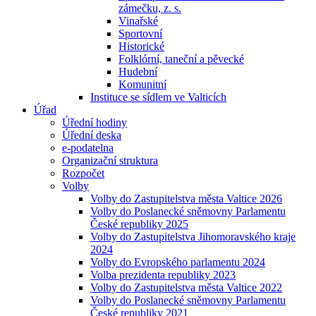
zámečku, z. s.
Vinařské
Sportovní
Historické
Folklórní, taneční a pěvecké
Hudební
Komunitní
Instituce se sídlem ve Valticích
Úřad
Úřední hodiny
Úřední deska
e-podatelna
Organizační struktura
Rozpočet
Volby
Volby do Zastupitelstva města Valtice 2026
Volby do Poslanecké sněmovny Parlamentu
České republiky 2025
Volby do Zastupitelstva Jihomoravského kraje
2024
Volby do Evropského parlamentu 2024
Volba prezidenta republiky 2023
Volby do Zastupitelstva města Valtice 2022
Volby do Poslanecké sněmovny Parlamentu
České republiky 2021