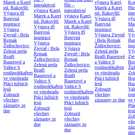
Marek a Karel
výstava
Karel,
Kou
interaktivní
říše –
ml. Rakovští:
Marek a Karel
říše
výstava
Karel,
interaktivní
Výstava tří
ml. Rakovští:
int
Marek a Karel
výstava
Karel,
Barevná
Výstava tří
výs
ml. Rakovští:
Marek a Karel
inspirace
Barevná
Mar
Výstava tří
ml. Rakovští:
Výstava
inspirace
ml.
Barevná
Výstava tří
Zjevně / Bela
Výstava Zjevně
Výs
inspirace
Barevná
Remak
/ Bela Remak
Bar
Výstava
inspirace
Židlochovice:
Židlochovice:
ins
Zjevně / Bela
Výstava
Zelená perla
Zelená perla
Výs
Remak
Zjevně / Bela
Bratři
Bratři Bauerové
Zje
Židlochovice:
Remak
Bauerové a
a Valtice
S
Re
Zelená perla
Židlochovice:
Valtice
S
rostlinolékařem
Žid
Bratři
Zelená perla
rostlinolékařem
ve vinohradu
Zel
Bauerové a
Bratři
ve vinohradu
Ptáci lužních
Bra
Valtice
S
Bauerové a
Ptáci lužních
lesů
Bau
rostlinolékařem
Valtice
S
lesů
Zobrazit
Val
ve vinohradu
rostlinolékařem
Zobrazit
všechny
ros
Ptáci lužních
ve vinohradu
všechny
záznamy ze dne
ve 
lesů
Ptáci lužních
záznamy ze
Ptá
Zobrazit
lesů
dne
les
všechny
Zobrazit
Zob
záznamy ze
všechny
vše
dne
záznamy ze
záz
dne
dne