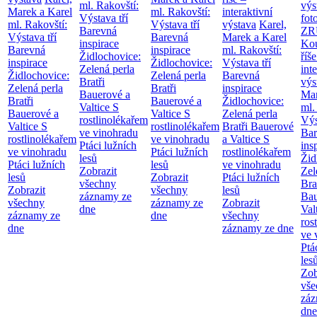
ml. Rakovští:
výs
Marek a Karel
ml. Rakovští:
interaktivní
Výstava tří
fot
ml. Rakovští:
Výstava tří
výstava
Karel,
Barevná
ZR
Výstava tří
Barevná
Marek a Karel
inspirace
Kou
Barevná
inspirace
ml. Rakovští:
Židlochovice:
říše
inspirace
Židlochovice:
Výstava tří
Zelená perla
int
Židlochovice:
Zelená perla
Barevná
Bratři
výs
Zelená perla
Bratři
inspirace
Bauerové a
Mar
Bratři
Bauerové a
Židlochovice:
Valtice
S
ml.
Bauerové a
Valtice
S
Zelená perla
rostlinolékařem
Výs
Valtice
S
rostlinolékařem
Bratři Bauerové
ve vinohradu
Bar
rostlinolékařem
ve vinohradu
a Valtice
S
Ptáci lužních
ins
ve vinohradu
Ptáci lužních
rostlinolékařem
lesů
Žid
Ptáci lužních
lesů
ve vinohradu
Zobrazit
Zel
lesů
Zobrazit
Ptáci lužních
všechny
Bra
Zobrazit
všechny
lesů
záznamy ze
Bau
všechny
záznamy ze
Zobrazit
dne
Val
záznamy ze
dne
všechny
ros
dne
záznamy ze dne
ve 
Ptá
les
Zob
vše
záz
dne