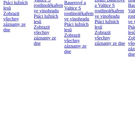
Ptáci lužních
Bauerové a
rostlinolékařem
a Valtice
S
Bau
lesů
Valtice
S
ve vinohradu
rostlinolékařem
Val
Zobrazit
rostlinolékařem
Ptáci lužních
ve vinohradu
ros
všechny
ve vinohradu
lesů
Ptáci lužních
ve 
záznamy ze
Ptáci lužních
Zobrazit
lesů
Ptá
dne
lesů
všechny
Zobrazit
les
Zobrazit
záznamy ze
všechny
Zob
všechny
dne
záznamy ze dne
vše
záznamy ze
záz
dne
dne