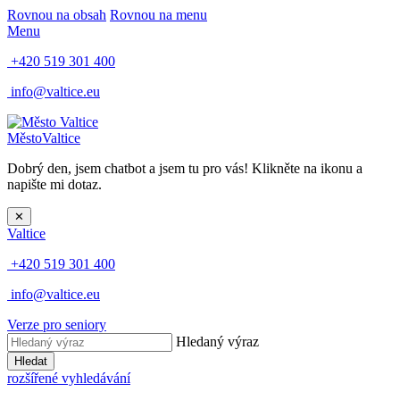
Rovnou na obsah
Rovnou na menu
Menu
+420 519 301 400
info@valtice.eu
Město
Valtice
Dobrý den, jsem chatbot a jsem tu pro vás! Klikněte na ikonu a
napište mi dotaz.
✕
Valtice
+420 519 301 400
info@valtice.eu
Verze pro seniory
Hledaný výraz
Hledat
rozšířené vyhledávání