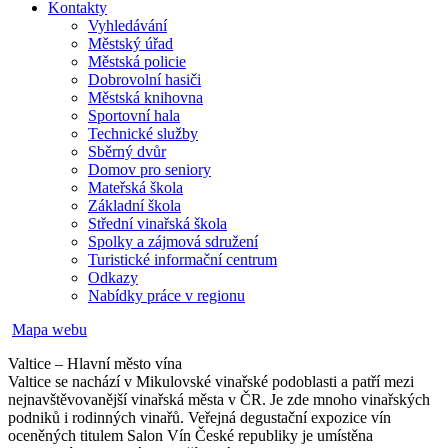
Kontakty
Vyhledávání
Městský úřad
Městská policie
Dobrovolní hasiči
Městská knihovna
Sportovní hala
Technické služby
Sběrný dvůr
Domov pro seniory
Mateřská škola
Základní škola
Střední vinařská škola
Spolky a zájmová sdružení
Turistické informační centrum
Odkazy
Nabídky práce v regionu
Mapa webu
Valtice – Hlavní město vína
Valtice se nachází v Mikulovské vinařské podoblasti a patří mezi
nejnavštěvovanější vinařská města v ČR. Je zde mnoho vinařských
podniků i rodinných vinařů. Veřejná degustační expozice vín
oceněných titulem Salon Vín České republiky je umístěna