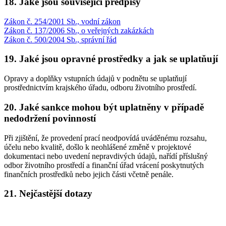
18. Jaké jsou související předpisy
Zákon č. 254/2001 Sb., vodní zákon
Zákon č. 137/2006 Sb., o veřejných zakázkách
Zákon č. 500/2004 Sb., správní řád
19. Jaké jsou opravné prostředky a jak se uplatňují
Opravy a doplňky vstupních údajů v podnětu se uplatňují
prostřednictvím krajského úřadu, odboru životního prostředí.
20. Jaké sankce mohou být uplatněny v případě
nedodržení povinností
Při zjištění, že provedení prací neodpovídá uváděnému rozsahu,
účelu nebo kvalitě, došlo k neohlášené změně v projektové
dokumentaci nebo uvedení nepravdivých údajů, nařídí příslušný
odbor životního prostředí a finanční úřad vrácení poskytnutých
finančních prostředků nebo jejich části včetně penále.
21. Nejčastější dotazy