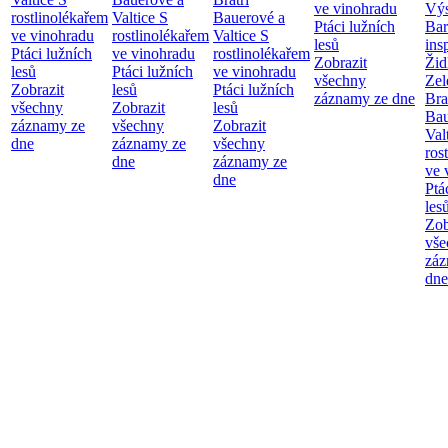
ve vinohradu
Výs
rostlinolékařem
Valtice
S
Bauerové a
Ptáci lužních
Bar
ve vinohradu
rostlinolékařem
Valtice
S
lesů
ins
Ptáci lužních
ve vinohradu
rostlinolékařem
Zobrazit
Žid
lesů
Ptáci lužních
ve vinohradu
všechny
Zel
Zobrazit
lesů
Ptáci lužních
záznamy ze dne
Bra
všechny
Zobrazit
lesů
Bau
záznamy ze
všechny
Zobrazit
Val
dne
záznamy ze
všechny
ros
dne
záznamy ze
ve 
dne
Ptá
les
Zob
vše
záz
dne