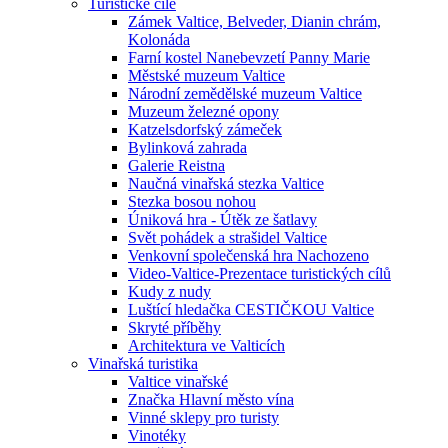
Turistické cíle
Zámek Valtice, Belveder, Dianin chrám,
Kolonáda
Farní kostel Nanebevzetí Panny Marie
Městské muzeum Valtice
Národní zemědělské muzeum Valtice
Muzeum železné opony
Katzelsdorfský zámeček
Bylinková zahrada
Galerie Reistna
Naučná vinařská stezka Valtice
Stezka bosou nohou
Úniková hra - Útěk ze šatlavy
Svět pohádek a strašidel Valtice
Venkovní společenská hra Nachozeno
Video-Valtice-Prezentace turistických cílů
Kudy z nudy
Luštící hledačka CESTIČKOU Valtice
Skryté příběhy
Architektura ve Valticích
Vinařská turistika
Valtice vinařské
Značka Hlavní město vína
Vinné sklepy pro turisty
Vinotéky