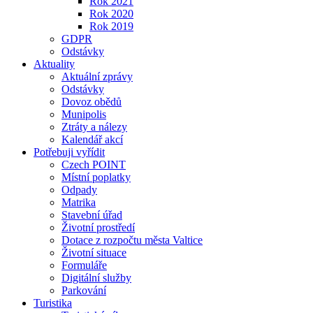
Rok 2021
Rok 2020
Rok 2019
GDPR
Odstávky
Aktuality
Aktuální zprávy
Odstávky
Dovoz obědů
Munipolis
Ztráty a nálezy
Kalendář akcí
Potřebuji vyřídit
Czech POINT
Místní poplatky
Odpady
Matrika
Stavební úřad
Životní prostředí
Dotace z rozpočtu města Valtice
Životní situace
Formuláře
Digitální služby
Parkování
Turistika