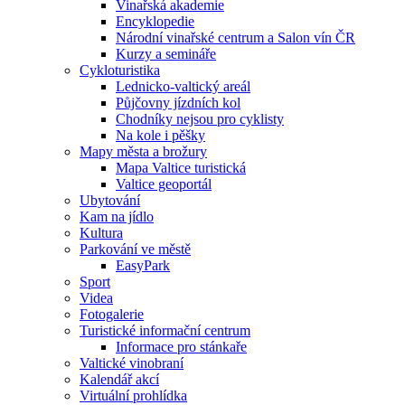
Vinařská akademie
Encyklopedie
Národní vinařské centrum a Salon vín ČR
Kurzy a semináře
Cykloturistika
Lednicko-valtický areál
Půjčovny jízdních kol
Chodníky nejsou pro cyklisty
Na kole i pěšky
Mapy města a brožury
Mapa Valtice turistická
Valtice geoportál
Ubytování
Kam na jídlo
Kultura
Parkování ve městě
EasyPark
Sport
Videa
Fotogalerie
Turistické informační centrum
Informace pro stánkaře
Valtické vinobraní
Kalendář akcí
Virtuální prohlídka