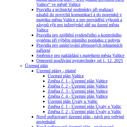
Valtice“ ve městě Valtice
Pravidla a technické podmínky při realizaci
zásahů do povrchů komunikací a do pozemků v
majetku města Valtice a pro provádění výkopů a
zásypů rýh pro inženýrské sítě na území města
Valtice
Pravidla pro zajištění evidenčního a kontrolního
systému při výběru místního poplatku z pobytu
Pravidla pro umísťování přenosných reklamních
zařízení
Směrnice pro nakládání s majetkem města Valtice
Omezení používání pyrotechniky od 1. 12. 2025
Územní plán
Územní plány - platné
Územní plán Valtice
Změna č. 1 - Územní plán Valtice
Změna č. 2 - Územní plán Valtice
Změna č. 3 - Územní plán Valtice
Změna č. 4 - Územní plán Valtice
Územní plán Úvaly u Valtic
Změna č. 1 - Územní plán Úvaly u Valtic
Změna č. 2 - Územní plán Úvaly u Valtic
Nově pořizovaný územní plán - návh pro veřejné
projednání
Nově pořizovaný územní plán - opakované