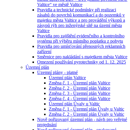
Valtice“ ve městě Valtice
Pravidla a technické podmínky při realizaci
zásahů do povrchů komunikací a do pozemků v
majetku města Valtice a pro provádění výkopů a
zásypů rýh pro inženýrské sítě na území města
Valtice
Pravidla pro zajištění evidenčního a kontrolního
systému při výběru místního poplatku z pobytu
Pravidla pro umísťování přenosných reklamních
zařízení
Směrnice pro nakládání s majetkem města Valtice
Omezení používání pyrotechniky od 1. 12. 2025
Územní plán
Územní plány - platné
Územní plán Valtice
Změna č. 1 - Územní plán Valtice
Změna č. 2 - Územní plán Valtice
Změna č. 3 - Územní plán Valtice
Změna č. 4 - Územní plán Valtice
Územní plán Úvaly u Valtic
Změna č. 1 - Územní plán Úvaly u Valtic
Změna č. 2 - Územní plán Úvaly u Valtic
Nově pořizovaný územní plán - návh pro veřejné
projednání
Nově pořizovaný územní plán - opakované