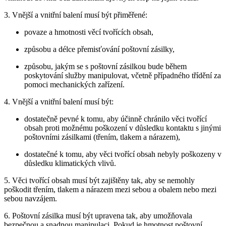
3. Vnější a vnitřní balení musí být přiměřené:
povaze a hmotnosti věcí tvořících obsah,
způsobu a délce přemisťování poštovní zásilky,
způsobu, jakým se s poštovní zásilkou bude během
poskytování služby manipulovat, včetně případného třídění za
pomoci mechanických zařízení.
4. Vnější a vnitřní balení musí být:
dostatečně pevné k tomu, aby účinně chránilo věci tvořící
obsah proti možnému poškození v důsledku kontaktu s jinými
poštovními zásilkami (třením, tlakem a nárazem),
dostatečné k tomu, aby věci tvořící obsah nebyly poškozeny v
důsledku klimatických vlivů.
5. Věci tvořící obsah musí být zajištěny tak, aby se nemohly
poškodit třením, tlakem a nárazem mezi sebou a obalem nebo mezi
sebou navzájem.
6. Poštovní zásilka musí být upravena tak, aby umožňovala
bezpečnou a snadnou manipulaci. Pokud je hmotnost poštovní