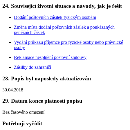
24. Související životní situace a návody, jak je řešit
Dodání poštovních zásilek fyzickým osobám
Změna místa dodání poštovních zásilek a poukázaných
peněžních částek
Vydání průkazu příjemce pro fyzické osoby nebo právnické
osoby
Reklamace nesplnění poštovní smlouvy
Zásilky do zahraničí
28. Popis byl naposledy aktualizován
30.04.2018
29. Datum konce platnosti popisu
Bez časového omezení.
Potřebuji vyřídit