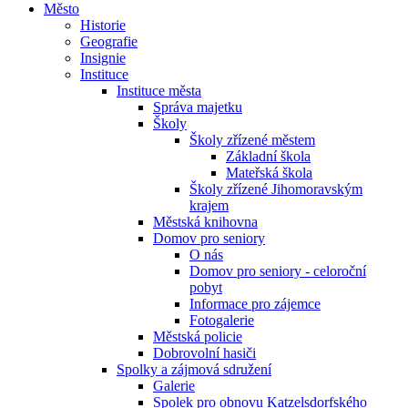
Město
Historie
Geografie
Insignie
Instituce
Instituce města
Správa majetku
Školy
Školy zřízené městem
Základní škola
Mateřská škola
Školy zřízené Jihomoravským
krajem
Městská knihovna
Domov pro seniory
O nás
Domov pro seniory - celoroční
pobyt
Informace pro zájemce
Fotogalerie
Městská policie
Dobrovolní hasiči
Spolky a zájmová sdružení
Galerie
Spolek pro obnovu Katzelsdorfského