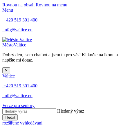
Rovnou na obsah
Rovnou na menu
Menu
+420 519 301 400
info@valtice.eu
Město
Valtice
Dobrý den, jsem chatbot a jsem tu pro vás! Klikněte na ikonu a
napište mi dotaz.
✕
Valtice
+420 519 301 400
info@valtice.eu
Verze pro seniory
Hledaný výraz
Hledat
rozšířené vyhledávání