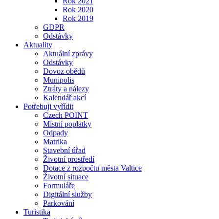
Rok 2021
Rok 2020
Rok 2019
GDPR
Odstávky
Aktuality
Aktuální zprávy
Odstávky
Dovoz obědů
Munipolis
Ztráty a nálezy
Kalendář akcí
Potřebuji vyřídit
Czech POINT
Místní poplatky
Odpady
Matrika
Stavební úřad
Životní prostředí
Dotace z rozpočtu města Valtice
Životní situace
Formuláře
Digitální služby
Parkování
Turistika