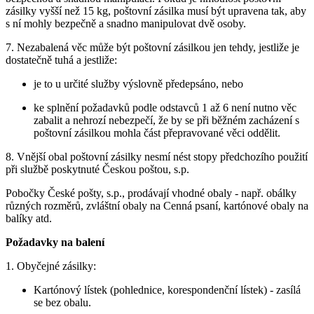
zásilky vyšší než 15 kg, poštovní zásilka musí být upravena tak, aby
s ní mohly bezpečně a snadno manipulovat dvě osoby.
7. Nezabalená věc může být poštovní zásilkou jen tehdy, jestliže je
dostatečně tuhá a jestliže:
je to u určité služby výslovně předepsáno, nebo
ke splnění požadavků podle odstavců 1 až 6 není nutno věc
zabalit a nehrozí nebezpečí, že by se při běžném zacházení s
poštovní zásilkou mohla část přepravované věci oddělit.
8. Vnější obal poštovní zásilky nesmí nést stopy předchozího použití
při službě poskytnuté Českou poštou, s.p.
Pobočky České pošty, s.p., prodávají vhodné obaly - např. obálky
různých rozměrů, zvláštní obaly na Cenná psaní, kartónové obaly na
balíky atd.
Požadavky na balení
1. Obyčejné zásilky:
Kartónový lístek (pohlednice, korespondenční lístek) - zasílá
se bez obalu.