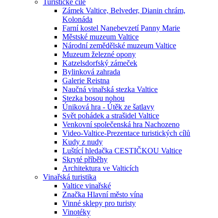
Turistické cíle
Zámek Valtice, Belveder, Dianin chrám,
Kolonáda
Farní kostel Nanebevzetí Panny Marie
Městské muzeum Valtice
Národní zemědělské muzeum Valtice
Muzeum železné opony
Katzelsdorfský zámeček
Bylinková zahrada
Galerie Reistna
Naučná vinařská stezka Valtice
Stezka bosou nohou
Úniková hra - Útěk ze šatlavy
Svět pohádek a strašidel Valtice
Venkovní společenská hra Nachozeno
Video-Valtice-Prezentace turistických cílů
Kudy z nudy
Luštící hledačka CESTIČKOU Valtice
Skryté příběhy
Architektura ve Valticích
Vinařská turistika
Valtice vinařské
Značka Hlavní město vína
Vinné sklepy pro turisty
Vinotéky