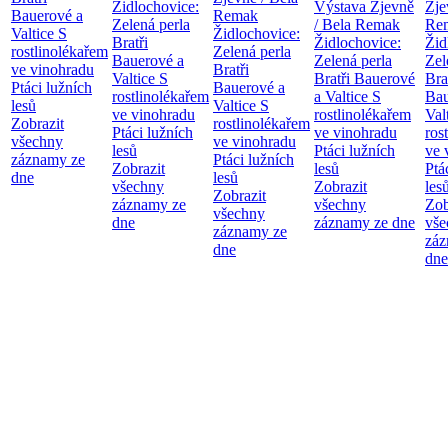
Židlochovice:
Výstava Zjevně
Zje
Bauerové a
Remak
Zelená perla
/ Bela Remak
Re
Valtice
S
Židlochovice:
Bratři
Židlochovice:
Žid
rostlinolékařem
Zelená perla
Bauerové a
Zelená perla
Zel
ve vinohradu
Bratři
Valtice
S
Bratři Bauerové
Bra
Ptáci lužních
Bauerové a
rostlinolékařem
a Valtice
S
Bau
lesů
Valtice
S
ve vinohradu
rostlinolékařem
Val
Zobrazit
rostlinolékařem
Ptáci lužních
ve vinohradu
ros
všechny
ve vinohradu
lesů
Ptáci lužních
ve 
záznamy ze
Ptáci lužních
Zobrazit
lesů
Ptá
dne
lesů
všechny
Zobrazit
les
Zobrazit
záznamy ze
všechny
Zob
všechny
dne
záznamy ze dne
vše
záznamy ze
záz
dne
dne