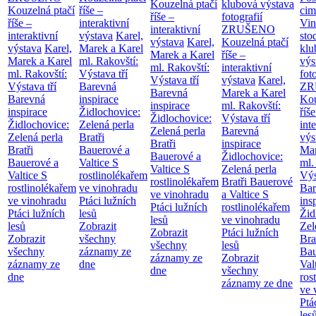
Kouzelná ptačí
klubová výstava
Kouzelná ptačí
říše –
cim
říše –
fotografií
říše –
interaktivní
Vin
interaktivní
ZRUŠENO
interaktivní
výstava
Karel,
sto
výstava
Karel,
Kouzelná ptačí
výstava
Karel,
Marek a Karel
klu
Marek a Karel
říše –
Marek a Karel
ml. Rakovští:
výs
ml. Rakovští:
interaktivní
ml. Rakovští:
Výstava tří
fot
Výstava tří
výstava
Karel,
Výstava tří
Barevná
ZR
Barevná
Marek a Karel
Barevná
inspirace
Kou
inspirace
ml. Rakovští:
inspirace
Židlochovice:
říše
Židlochovice:
Výstava tří
Židlochovice:
Zelená perla
int
Zelená perla
Barevná
Zelená perla
Bratři
výs
Bratři
inspirace
Bratři
Bauerové a
Mar
Bauerové a
Židlochovice:
Bauerové a
Valtice
S
ml.
Valtice
S
Zelená perla
Valtice
S
rostlinolékařem
Výs
rostlinolékařem
Bratři Bauerové
rostlinolékařem
ve vinohradu
Bar
ve vinohradu
a Valtice
S
ve vinohradu
Ptáci lužních
ins
Ptáci lužních
rostlinolékařem
Ptáci lužních
lesů
Žid
lesů
ve vinohradu
lesů
Zobrazit
Zel
Zobrazit
Ptáci lužních
Zobrazit
všechny
Bra
všechny
lesů
všechny
záznamy ze
Bau
záznamy ze
Zobrazit
záznamy ze
dne
Val
dne
všechny
dne
ros
záznamy ze dne
ve 
Ptá
les