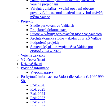
veřejné projednání
Veřejná vyhláška - vydání opatření obecné
povahy č. 1 - územní opatření o stavební uzávěře
města Valtice
Projekty
Studie parkování ve Valticích
Projektové dokumentace
Studie – Návrhy parkovacích ploch ve Valticích
Architektonická studie – školní dvůr ZŠ Valtice
Podpořené projekty
Strategický plán rozvoje města Valtice pro
období 2024 – 2028
Veřejné zakázky
Výběrová řízení
Krizové řízení
Povinné informace
Výroční zprávy
Poskytnuté informace na žádost dle zákona č. 106⁄1999
Sb.
Rok 2026
Rok 2025
Rok 2024
Rok 2023
Rok 2022