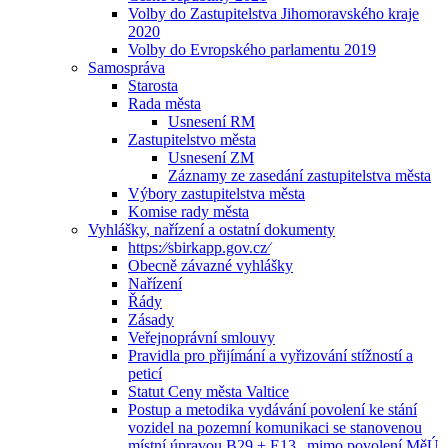
Volby do Zastupitelstva Jihomoravského kraje
2020
Volby do Evropského parlamentu 2019
Samospráva
Starosta
Rada města
Usnesení RM
Zastupitelstvo města
Usnesení ZM
Záznamy ze zasedání zastupitelstva města
Výbory zastupitelstva města
Komise rady města
Vyhlášky, nařízení a ostatní dokumenty
https:⁄⁄sbirkapp.gov.cz⁄
Obecně závazné vyhlášky
Nařízení
Řády
Zásady
Veřejnoprávní smlouvy
Pravidla pro přijímání a vyřizování stížností a
peticí
Statut Ceny města Valtice
Postup a metodika vydávání povolení ke stání
vozidel na pozemní komunikaci se stanovenou
místní úpravou B29 + E13 „mimo povolení MěÚ