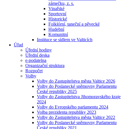
zámečku, z. s.
Vinařské
Sportovní
Historické
Folklórní, taneční a pěvecké
Hudební
Komunitní
Instituce se sídlem ve Valticích
Úřad
Úřední hodiny
Úřední deska
e-podatelna
Organizační struktura
Rozpočet
Volby
Volby do Zastupitelstva města Valtice 2026
Volby do Poslanecké sněmovny Parlamentu
České republiky 2025
Volby do Zastupitelstva Jihomoravského kraje
2024
Volby do Evropského parlamentu 2024
Volba prezidenta republiky 2023
Volby do Zastupitelstva města Valtice 2022
Volby do Poslanecké sněmovny Parlamentu
České republiky 2021