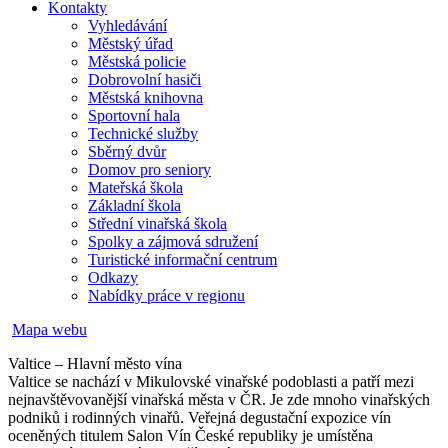
Kontakty
Vyhledávání
Městský úřad
Městská policie
Dobrovolní hasiči
Městská knihovna
Sportovní hala
Technické služby
Sběrný dvůr
Domov pro seniory
Mateřská škola
Základní škola
Střední vinařská škola
Spolky a zájmová sdružení
Turistické informační centrum
Odkazy
Nabídky práce v regionu
Mapa webu
Valtice – Hlavní město vína
Valtice se nachází v Mikulovské vinařské podoblasti a patří mezi
nejnavštěvovanější vinařská města v ČR. Je zde mnoho vinařských
podniků i rodinných vinařů. Veřejná degustační expozice vín
oceněných titulem Salon Vín České republiky je umístěna