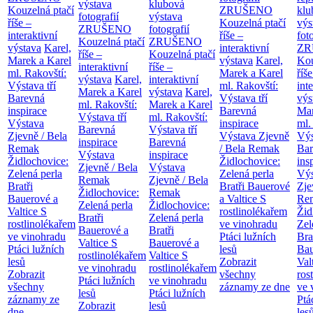
výstava
klubová
Kouzelná ptačí
ZRUŠENO
klu
fotografií
výstava
říše –
Kouzelná ptačí
výs
ZRUŠENO
fotografií
interaktivní
říše –
fot
Kouzelná ptačí
ZRUŠENO
výstava
Karel,
interaktivní
ZR
říše –
Kouzelná ptačí
Marek a Karel
výstava
Karel,
Kou
interaktivní
říše –
ml. Rakovští:
Marek a Karel
říše
výstava
Karel,
interaktivní
Výstava tří
ml. Rakovští:
int
Marek a Karel
výstava
Karel,
Barevná
Výstava tří
výs
ml. Rakovští:
Marek a Karel
inspirace
Barevná
Mar
Výstava tří
ml. Rakovští:
Výstava
inspirace
ml.
Barevná
Výstava tří
Zjevně / Bela
Výstava Zjevně
Výs
inspirace
Barevná
Remak
/ Bela Remak
Bar
Výstava
inspirace
Židlochovice:
Židlochovice:
ins
Zjevně / Bela
Výstava
Zelená perla
Zelená perla
Výs
Remak
Zjevně / Bela
Bratři
Bratři Bauerové
Zje
Židlochovice:
Remak
Bauerové a
a Valtice
S
Re
Zelená perla
Židlochovice:
Valtice
S
rostlinolékařem
Žid
Bratři
Zelená perla
rostlinolékařem
ve vinohradu
Zel
Bauerové a
Bratři
ve vinohradu
Ptáci lužních
Bra
Valtice
S
Bauerové a
Ptáci lužních
lesů
Bau
rostlinolékařem
Valtice
S
lesů
Zobrazit
Val
ve vinohradu
rostlinolékařem
Zobrazit
všechny
ros
Ptáci lužních
ve vinohradu
všechny
záznamy ze dne
ve 
lesů
Ptáci lužních
záznamy ze
Ptá
Zobrazit
lesů
dne
les