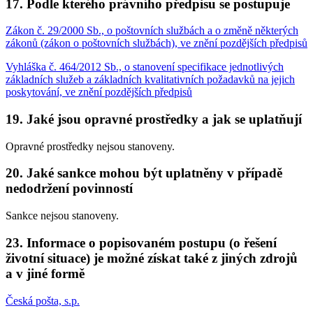
17. Podle kterého právního předpisu se postupuje
Zákon č. 29/2000 Sb., o poštovních službách a o změně některých
zákonů (zákon o poštovních službách), ve znění pozdějších předpisů
Vyhláška č. 464/2012 Sb., o stanovení specifikace jednotlivých
základních služeb a základních kvalitativních požadavků na jejich
poskytování, ve znění pozdějších předpisů
19. Jaké jsou opravné prostředky a jak se uplatňují
Opravné prostředky nejsou stanoveny.
20. Jaké sankce mohou být uplatněny v případě
nedodržení povinností
Sankce nejsou stanoveny.
23. Informace o popisovaném postupu (o řešení
životní situace) je možné získat také z jiných zdrojů
a v jiné formě
Česká pošta, s.p.