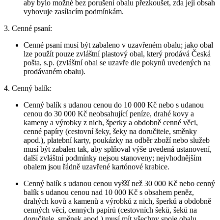
aby bylo možné bez porušení obalu přezkoušet, zda její obsah
vyhovuje zasílacím podmínkám.
3. Cenné psaní:
Cenné psaní musí být zabaleno v uzavřeném obalu; jako obal
lze použít pouze zvláštní plastový obal, který prodává Česká
pošta, s.p. (zvláštní obal se uzavře dle pokynů uvedených na
prodávaném obalu).
4. Cenný balík:
Cenný balík s udanou cenou do 10 000 Kč nebo s udanou
cenou do 30 000 Kč neobsahující peníze, drahé kovy a
kameny a výrobky z nich, šperky a obdobně cenné věci,
cenné papíry (cestovní šeky, šeky na doručitele, směnky
apod.), platební karty, poukázky na odběr zboží nebo služeb
musí být zabalen tak, aby splňoval výše uvedená ustanovení,
další zvláštní podmínky nejsou stanoveny; nejvhodnějším
obalem jsou řádně uzavřené kartónové krabice.
Cenný balík s udanou cenou vyšší než 30 000 Kč nebo cenný
balík s udanou cenou nad 10 000 Kč s obsahem peněz,
drahých kovů a kamenů a výrobků z nich, šperků a obdobně
cenných věcí, cenných papírů (cestovních šeků, šeků na
doručitele, směnek apod.) musí mít všechny spoje obalu