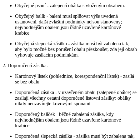
Obyčejné psaní - zalepená obálka s vloženým obsahem.
Obyčejný balík - balení musí splňovat výše uvedená
ustanovení, další zvláštní podmínky nejsou stanoveny;
nejvhodnějším obalem jsou řádně uzavřené kartónové
krabice.
Obyčejná slepecká zásilka - zásilka musí být zabalena tak,
aby bylo možné bez porušení obalu přezkoušet, zda její obsah
vyhovuje zasílacím podmínkám.
2. Doporučená zásilka:
Kartónový lístek (pohlednice, korespondenční lístek) - zasílá
se bez obalu.
Doporučená zásilka - v uzavřeném obalu (zalepené obálce) se
zasílají všechny ostatní doporučené listovní zásilky; obálky
nikdy neuzavírejte kovovými sponami.
Doporučený balíček - běžně zabalená zásilka, kdy
nejvhodnějším obalem jsou řádně uzavřené kartónové
krabice.
Doporučená slepecká zásilka - zásilka musí být zabalena tak,