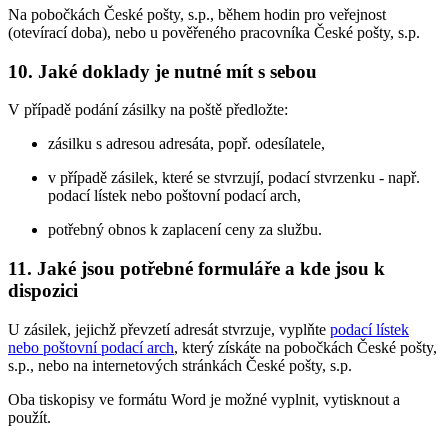
Na pobočkách České pošty, s.p., během hodin pro veřejnost
(otevírací doba), nebo u pověřeného pracovníka České pošty, s.p.
10. Jaké doklady je nutné mít s sebou
V případě podání zásilky na poště předložte:
zásilku s adresou adresáta, popř. odesílatele,
v případě zásilek, které se stvrzují, podací stvrzenku - např.
podací lístek nebo poštovní podací arch,
potřebný obnos k zaplacení ceny za službu.
11. Jaké jsou potřebné formuláře a kde jsou k
dispozici
U zásilek, jejichž převzetí adresát stvrzuje, vyplňte
podací lístek
nebo poštovní podací arch
, který získáte na pobočkách České pošty,
s.p., nebo na internetových stránkách České pošty, s.p.
Oba tiskopisy ve formátu Word je možné vyplnit, vytisknout a
použít.