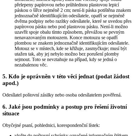
přelepeny papírovou nebo průhlednou plastovou lepicí
páskou o šířce nejméně 2 cm; není-li páska potištěna znakem
jednoznačně identifikujícím odesílatele, opatří se nejméně
dvěma podpisy nebo razítky odesílatele, které se uvedou přes
papírovou pásku nebo pod plastovou pásku. Není-li možno
uzavřít spoje obalu tímto způsobem, převážou se pevným
nenavazovaným motouzem. Konce motouzu se opatří
plombou se znakem jednoznačně identifikujícím odesílatele.
Motouz se v místech, kde se křižuje, zasmyčkuje; musí být
utažen tak, aby jej nebylo možno bez porušení plomby
sejmout. Toto se nevztahuje na případ, kdy se jedná o
nezabalenou věc.
5. Kdo je oprávněn v této věci jednat (podat žádost
apod.)
Odesílatel poštovní zásilky nebo osoba odesílatelem pověřená.
6. Jaké jsou podmínky a postup pro řešení životní
situace
Obyčejné psaní, pohlednici, korespondenční lístek:
vložte do poštovní schránky označené informačním štítkem