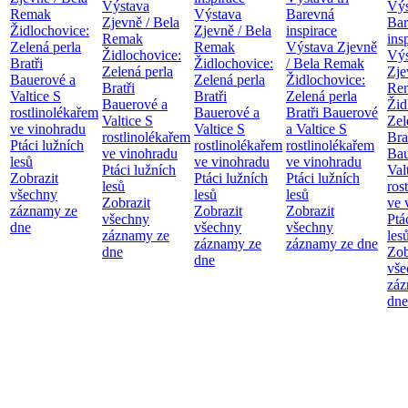
Výstava
Výs
Remak
Výstava
Barevná
Zjevně / Bela
Bar
Židlochovice:
Zjevně / Bela
inspirace
Remak
ins
Zelená perla
Remak
Výstava Zjevně
Židlochovice:
Výs
Bratři
Židlochovice:
/ Bela Remak
Zelená perla
Zje
Bauerové a
Zelená perla
Židlochovice:
Bratři
Re
Valtice
S
Bratři
Zelená perla
Bauerové a
Žid
rostlinolékařem
Bauerové a
Bratři Bauerové
Valtice
S
Zel
ve vinohradu
Valtice
S
a Valtice
S
rostlinolékařem
Bra
Ptáci lužních
rostlinolékařem
rostlinolékařem
ve vinohradu
Bau
lesů
ve vinohradu
ve vinohradu
Ptáci lužních
Val
Zobrazit
Ptáci lužních
Ptáci lužních
lesů
ros
všechny
lesů
lesů
Zobrazit
ve 
záznamy ze
Zobrazit
Zobrazit
všechny
Ptá
dne
všechny
všechny
záznamy ze
les
záznamy ze
záznamy ze dne
dne
Zob
dne
vše
záz
dne