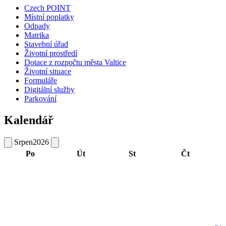
Czech POINT
Místní poplatky
Odpady
Matrika
Stavební úřad
Životní prostředí
Dotace z rozpočtu města Valtice
Životní situace
Formuláře
Digitální služby
Parkování
Kalendář
Srpen
2026
Po
Út
St
Čt