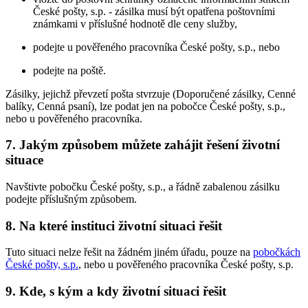
České pošty, s.p. - zásilka musí být opatřena poštovními
známkami v příslušné hodnotě dle ceny služby,
podejte u pověřeného pracovníka České pošty, s.p., nebo
podejte na poště.
Zásilky, jejichž převzetí pošta stvrzuje (Doporučené zásilky, Cenné
balíky, Cenná psaní), lze podat jen na pobočce České pošty, s.p.,
nebo u pověřeného pracovníka.
7. Jakým způsobem můžete zahájit řešení životní
situace
Navštivte pobočku České pošty, s.p., a řádně zabalenou zásilku
podejte příslušným způsobem.
8. Na které instituci životní situaci řešit
Tuto situaci nelze řešit na žádném jiném úřadu, pouze na
pobočkách
České pošty, s.p.
, nebo u pověřeného pracovníka České pošty, s.p.
9. Kde, s kým a kdy životní situaci řešit