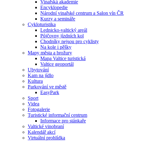
Vinařská akademie
Encyklopedie
Národní vinařské centrum a Salon vín ČR
Kurzy a semináře
Cykloturistika
Lednicko-valtický areál
Půjčovny jízdních kol
Chodníky nejsou pro cyklisty
Na kole i pěšky
Mapy města a brožury
Mapa Valtice turistická
Valtice geoportál
Ubytování
Kam na jídlo
Kultura
Parkování ve městě
EasyPark
Sport
Videa
Fotogalerie
Turistické informační centrum
Informace pro stánkaře
Valtické vinobraní
Kalendář akcí
Virtuální prohlídka