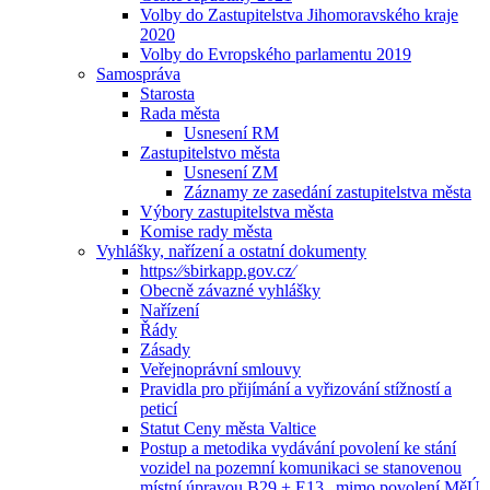
Volby do Zastupitelstva Jihomoravského kraje
2020
Volby do Evropského parlamentu 2019
Samospráva
Starosta
Rada města
Usnesení RM
Zastupitelstvo města
Usnesení ZM
Záznamy ze zasedání zastupitelstva města
Výbory zastupitelstva města
Komise rady města
Vyhlášky, nařízení a ostatní dokumenty
https:⁄⁄sbirkapp.gov.cz⁄
Obecně závazné vyhlášky
Nařízení
Řády
Zásady
Veřejnoprávní smlouvy
Pravidla pro přijímání a vyřizování stížností a
peticí
Statut Ceny města Valtice
Postup a metodika vydávání povolení ke stání
vozidel na pozemní komunikaci se stanovenou
místní úpravou B29 + E13 „mimo povolení MěÚ