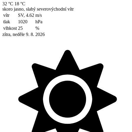
32 °C
18 °C
skoro jasno, slabý severovýchodní vítr
vítr
SV, 4.62
m/s
tlak
1020
hPa
vlhkost
25
%
zítra, neděle 9. 8. 2026