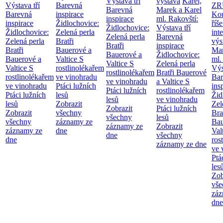
Výstava tří
výstava
Karel,
Výstava tří
Barevná
ZR
Barevná
Marek a Karel
Barevná
inspirace
Kou
inspirace
ml. Rakovští:
inspirace
Židlochovice:
říše
Židlochovice:
Výstava tří
Židlochovice:
Zelená perla
int
Zelená perla
Barevná
Zelená perla
Bratři
výs
Bratři
inspirace
Bratři
Bauerové a
Mar
Bauerové a
Židlochovice:
Bauerové a
Valtice
S
ml.
Valtice
S
Zelená perla
Valtice
S
rostlinolékařem
Výs
rostlinolékařem
Bratři Bauerové
rostlinolékařem
ve vinohradu
Bar
ve vinohradu
a Valtice
S
ve vinohradu
Ptáci lužních
ins
Ptáci lužních
rostlinolékařem
Ptáci lužních
lesů
Žid
lesů
ve vinohradu
lesů
Zobrazit
Zel
Zobrazit
Ptáci lužních
Zobrazit
všechny
Bra
všechny
lesů
všechny
záznamy ze
Bau
záznamy ze
Zobrazit
záznamy ze
dne
Val
dne
všechny
dne
ros
záznamy ze dne
ve 
Ptá
les
Zob
vše
záz
dne