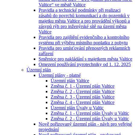
Valtice“ ve městě Valtice
Pravidla a technické podmínky při realizaci
zásahů do povrchů komunikací a do pozemků v
majetku města Valtice a pro provádění výkopů a
zásypů rýh pro inženýrské sítě na území města
Valtice
Pravidla pro zajištění evidenčního a kontrolního
systému při výběru místního poplatku z pobytu
Pravidla pro umísťování přenosných reklamních
zařízení
Směrnice pro nakládání s majetkem města Valtice
Omezení používání pyrotechniky od 1. 12. 2025
Územní plán
Územní plány - platné
Územní plán Valtice
Změna č. 1 - Územní plán Valtice
Změna č. 2 - Územní plán Valtice
Změna č. 3 - Územní plán Valtice
Změna č. 4 - Územní plán Valtice
Územní plán Úvaly u Valtic
Změna č. 1 - Územní plán Úvaly u Valtic
Změna č. 2 - Územní plán Úvaly u Valtic
Nově pořizovaný územní plán - návh pro veřejné
projednání
Nově pořizovaný územní plán - opakované