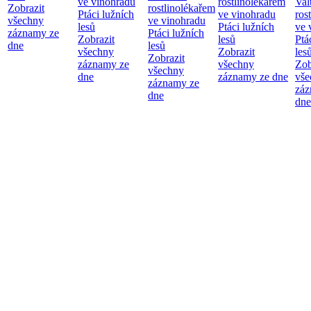
ve vinohradu
rostlinolékařem
Val
Zobrazit
rostlinolékařem
Ptáci lužních
ve vinohradu
ros
všechny
ve vinohradu
lesů
Ptáci lužních
ve 
záznamy ze
Ptáci lužních
Zobrazit
lesů
Ptá
dne
lesů
všechny
Zobrazit
les
Zobrazit
záznamy ze
všechny
Zob
všechny
dne
záznamy ze dne
vše
záznamy ze
záz
dne
dne