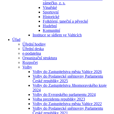
zámečku, z. s.
Vinařské
Sportovní
Historické
Folklórní, taneční a pěvecké
Hudební
Komunitní
Instituce se sídlem ve Valticích
Úřad
Úřední hodiny
Úřední deska
e-podatelna
Organizační struktura
Rozpočet
Volby
Volby do Zastupitelstva města Valtice 2026
Volby do Poslanecké sněmovny Parlamentu
České republiky 2025
Volby do Zastupitelstva Jihomoravského kraje
2024
Volby do Evropského parlamentu 2024
Volba prezidenta republiky 2023
Volby do Zastupitelstva města Valtice 2022
Volby do Poslanecké sněmovny Parlamentu
České republiky 2021