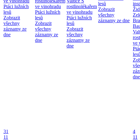
ve vinohradu
rostlinolékařem
Valtice
S
lesů
ins
Ptáci lužních
ve vinohradu
rostlinolékařem
Zobrazit
Žid
lesů
Ptáci lužních
ve vinohradu
všechny
Zel
Zobrazit
lesů
Ptáci lužních
záznamy ze dne
Bra
všechny
Zobrazit
lesů
Bau
záznamy ze
všechny
Zobrazit
Val
dne
záznamy ze
všechny
ros
dne
záznamy ze
ve 
dne
Ptá
les
Zob
vše
záz
dne
31
4
11
11