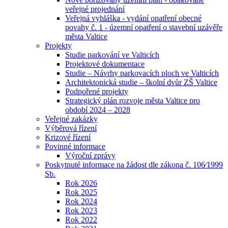
veřejné projednání
Veřejná vyhláška - vydání opatření obecné
povahy č. 1 - územní opatření o stavební uzávěře
města Valtice
Projekty
Studie parkování ve Valticích
Projektové dokumentace
Studie – Návrhy parkovacích ploch ve Valticích
Architektonická studie – školní dvůr ZŠ Valtice
Podpořené projekty
Strategický plán rozvoje města Valtice pro
období 2024 – 2028
Veřejné zakázky
Výběrová řízení
Krizové řízení
Povinné informace
Výroční zprávy
Poskytnuté informace na žádost dle zákona č. 106⁄1999
Sb.
Rok 2026
Rok 2025
Rok 2024
Rok 2023
Rok 2022