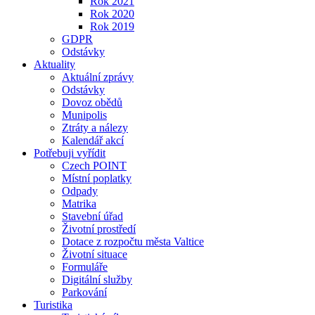
Rok 2021
Rok 2020
Rok 2019
GDPR
Odstávky
Aktuality
Aktuální zprávy
Odstávky
Dovoz obědů
Munipolis
Ztráty a nálezy
Kalendář akcí
Potřebuji vyřídit
Czech POINT
Místní poplatky
Odpady
Matrika
Stavební úřad
Životní prostředí
Dotace z rozpočtu města Valtice
Životní situace
Formuláře
Digitální služby
Parkování
Turistika