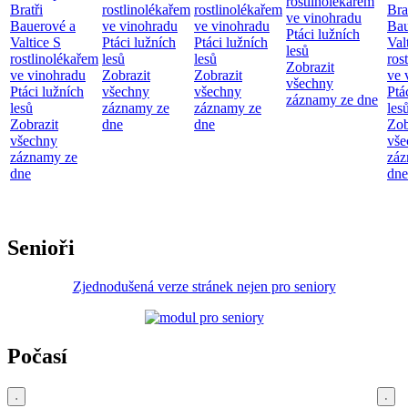
rostlinolékařem
Bratři
rostlinolékařem
rostlinolékařem
Bra
ve vinohradu
Bauerové a
ve vinohradu
ve vinohradu
Bau
Ptáci lužních
Valtice
S
Ptáci lužních
Ptáci lužních
Val
lesů
rostlinolékařem
lesů
lesů
ros
Zobrazit
ve vinohradu
Zobrazit
Zobrazit
ve 
všechny
Ptáci lužních
všechny
všechny
Ptá
záznamy ze dne
lesů
záznamy ze
záznamy ze
les
Zobrazit
dne
dne
Zob
všechny
vše
záznamy ze
záz
dne
dne
Senioři
Zjednodušená verze stránek nejen pro seniory
Počasí