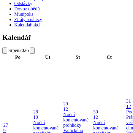
Odstávky
Dovoz obědů
Munipolis
Ztráty a nálezy
Kalendář akcí
Kalendář
Srpen
2026
Po
Út
St
Čt
31
29
12
12
28
30
Pod
Noční
10
12
Prá
komentované
Noční
Noční
več
27
prohlídky
komentované
komentované
cim
9
Valtického