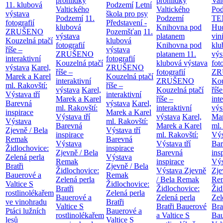
prohlídky
prohlídky
Val
11. klubová
Podzemí
Letní
Valtického
Valtického
Po
výstava
škola pro psy
Podzemí
11.
Podzemí
TE
fotografií
Představení -
klubová
Knihovna pod
Hu
ZRUŠENO
Pozemšťan
11.
výstava
platanem
vin
Kouzelná ptačí
klubová
fotografií
Knihovna pod
klu
říše –
výstava
ZRUŠENO
platanem
11.
výs
interaktivní
fotografií
Kouzelná ptačí
klubová výstava
fot
výstava
Karel,
ZRUŠENO
říše –
fotografií
ZR
Marek a Karel
Kouzelná ptačí
interaktivní
ZRUŠENO
Kou
ml. Rakovští:
říše –
výstava
Karel,
Kouzelná ptačí
říše
Výstava tří
interaktivní
Marek a Karel
říše –
int
Barevná
výstava
Karel,
ml. Rakovští:
interaktivní
výs
inspirace
Marek a Karel
Výstava tří
výstava
Karel,
Mar
Výstava
ml. Rakovští:
Barevná
Marek a Karel
ml.
Zjevně / Bela
Výstava tří
inspirace
ml. Rakovští:
Výs
Remak
Barevná
Výstava
Výstava tří
Bar
Židlochovice:
inspirace
Zjevně / Bela
Barevná
ins
Zelená perla
Výstava
Remak
inspirace
Výs
Bratři
Zjevně / Bela
Židlochovice:
Výstava Zjevně
Zje
Bauerové a
Remak
Zelená perla
/ Bela Remak
Re
Valtice
S
Židlochovice:
Bratři
Židlochovice:
Žid
rostlinolékařem
Zelená perla
Bauerové a
Zelená perla
Zel
ve vinohradu
Bratři
Valtice
S
Bratři Bauerové
Bra
Ptáci lužních
Bauerové a
rostlinolékařem
a Valtice
S
Bau
lesů
Valtice
S