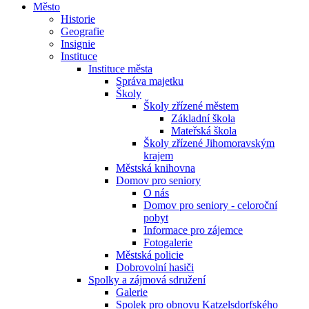
Město
Historie
Geografie
Insignie
Instituce
Instituce města
Správa majetku
Školy
Školy zřízené městem
Základní škola
Mateřská škola
Školy zřízené Jihomoravským
krajem
Městská knihovna
Domov pro seniory
O nás
Domov pro seniory - celoroční
pobyt
Informace pro zájemce
Fotogalerie
Městská policie
Dobrovolní hasiči
Spolky a zájmová sdružení
Galerie
Spolek pro obnovu Katzelsdorfského