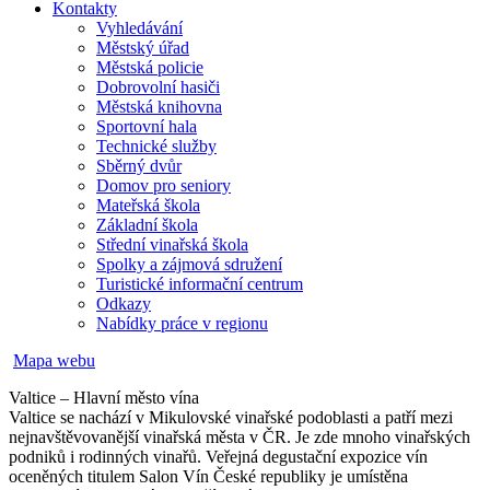
Kontakty
Vyhledávání
Městský úřad
Městská policie
Dobrovolní hasiči
Městská knihovna
Sportovní hala
Technické služby
Sběrný dvůr
Domov pro seniory
Mateřská škola
Základní škola
Střední vinařská škola
Spolky a zájmová sdružení
Turistické informační centrum
Odkazy
Nabídky práce v regionu
Mapa webu
Valtice – Hlavní město vína
Valtice se nachází v Mikulovské vinařské podoblasti a patří mezi
nejnavštěvovanější vinařská města v ČR. Je zde mnoho vinařských
podniků i rodinných vinařů. Veřejná degustační expozice vín
oceněných titulem Salon Vín České republiky je umístěna