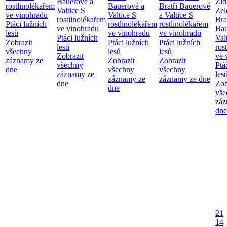
Bauerové a
Žid
rostlinolékařem
Bauerové a
Bratři Bauerové
Valtice
S
Zel
ve vinohradu
Valtice
S
a Valtice
S
rostlinolékařem
Bra
Ptáci lužních
rostlinolékařem
rostlinolékařem
ve vinohradu
Bau
lesů
ve vinohradu
ve vinohradu
Ptáci lužních
Val
Zobrazit
Ptáci lužních
Ptáci lužních
lesů
ros
všechny
lesů
lesů
Zobrazit
ve 
záznamy ze
Zobrazit
Zobrazit
všechny
Ptá
dne
všechny
všechny
záznamy ze
les
záznamy ze
záznamy ze dne
dne
Zob
dne
vše
záz
dne
21
14