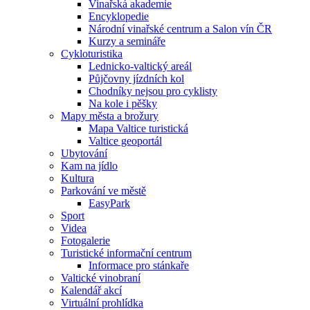
Vinařská akademie
Encyklopedie
Národní vinařské centrum a Salon vín ČR
Kurzy a semináře
Cykloturistika
Lednicko-valtický areál
Půjčovny jízdních kol
Chodníky nejsou pro cyklisty
Na kole i pěšky
Mapy města a brožury
Mapa Valtice turistická
Valtice geoportál
Ubytování
Kam na jídlo
Kultura
Parkování ve městě
EasyPark
Sport
Videa
Fotogalerie
Turistické informační centrum
Informace pro stánkaře
Valtické vinobraní
Kalendář akcí
Virtuální prohlídka