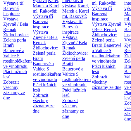
výstava
Karel,
interaktivní
Výstava tří
ml. Rakovští:
int
Marek a Karel
výstava
Karel,
Barevná
Výstava tří
výs
ml. Rakovští:
Marek a Karel
inspirace
Barevná
Mar
Výstava tří
ml. Rakovští:
Výstava
inspirace
ml.
Barevná
Výstava tří
Zjevně / Bela
Výstava Zjevně
Výs
inspirace
Barevná
Remak
/ Bela Remak
Bar
Výstava
inspirace
Židlochovice:
Židlochovice:
ins
Zjevně / Bela
Výstava
Zelená perla
Zelená perla
Výs
Remak
Zjevně / Bela
Bratři
Bratři Bauerové
Zje
Židlochovice:
Remak
Bauerové a
a Valtice
S
Re
Zelená perla
Židlochovice:
Valtice
S
rostlinolékařem
Žid
Bratři
Zelená perla
rostlinolékařem
ve vinohradu
Zel
Bauerové a
Bratři
ve vinohradu
Ptáci lužních
Bra
Valtice
S
Bauerové a
Ptáci lužních
lesů
Bau
rostlinolékařem
Valtice
S
lesů
Zobrazit
Val
ve vinohradu
rostlinolékařem
Zobrazit
všechny
ros
Ptáci lužních
ve vinohradu
všechny
záznamy ze dne
ve 
lesů
Ptáci lužních
záznamy ze
Ptá
Zobrazit
lesů
dne
les
všechny
Zobrazit
Zob
záznamy ze
všechny
vše
dne
záznamy ze
záz
dne
dne