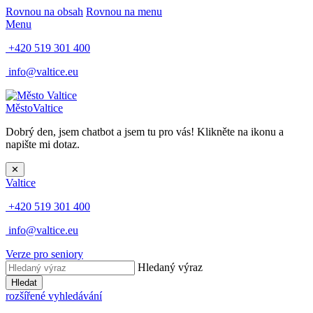
Rovnou na obsah
Rovnou na menu
Menu
+420 519 301 400
info@valtice.eu
Město
Valtice
Dobrý den, jsem chatbot a jsem tu pro vás! Klikněte na ikonu a
napište mi dotaz.
✕
Valtice
+420 519 301 400
info@valtice.eu
Verze pro seniory
Hledaný výraz
Hledat
rozšířené vyhledávání