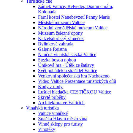
Turistické cíle
Zámek Valtice, Belveder, Dianin chrám,
Kolonáda
Farní kostel Nanebevzetí Panny Marie
Městské muzeum Valtice
Národní zemědělské muzeum Valtice
Muzeum železné opony
Katzelsdorfský zámeček
Bylinková zahrada
Galerie Reistna
Naučná vinařská stezka Valtice
Stezka bosou nohou
Úniková hra - Útěk ze šatlavy
Svět pohádek a strašidel Valtice
Venkovní společenská hra Nachozeno
Video-Valtice-Prezentace turistických cílů
Kudy z nudy
Luštící hledačka CESTIČKOU Valtice
Skryté příběhy
Architektura ve Valticích
Vinařská turistika
Valtice vinařské
Značka Hlavní město vína
Vinné sklepy pro turisty
Vinotéky