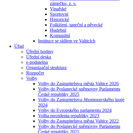
zámečku, z. s.
Vinařské
Sportovní
Historické
Folklórní, taneční a pěvecké
Hudební
Komunitní
Instituce se sídlem ve Valticích
Úřad
Úřední hodiny
Úřední deska
e-podatelna
Organizační struktura
Rozpočet
Volby
Volby do Zastupitelstva města Valtice 2026
Volby do Poslanecké sněmovny Parlamentu
České republiky 2025
Volby do Zastupitelstva Jihomoravského kraje
2024
Volby do Evropského parlamentu 2024
Volba prezidenta republiky 2023
Volby do Zastupitelstva města Valtice 2022
Volby do Poslanecké sněmovny Parlamentu
České republiky 2021