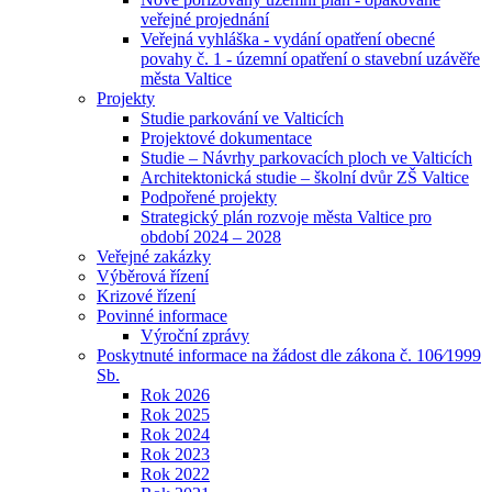
veřejné projednání
Veřejná vyhláška - vydání opatření obecné
povahy č. 1 - územní opatření o stavební uzávěře
města Valtice
Projekty
Studie parkování ve Valticích
Projektové dokumentace
Studie – Návrhy parkovacích ploch ve Valticích
Architektonická studie – školní dvůr ZŠ Valtice
Podpořené projekty
Strategický plán rozvoje města Valtice pro
období 2024 – 2028
Veřejné zakázky
Výběrová řízení
Krizové řízení
Povinné informace
Výroční zprávy
Poskytnuté informace na žádost dle zákona č. 106⁄1999
Sb.
Rok 2026
Rok 2025
Rok 2024
Rok 2023
Rok 2022