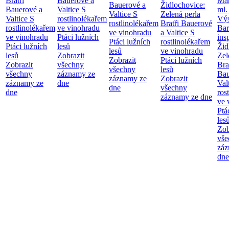
Bratři
Bauerové a
Mar
Bauerové a
Židlochovice:
Bauerové a
Valtice
S
ml.
Valtice
S
Zelená perla
Valtice
S
rostlinolékařem
Výs
rostlinolékařem
Bratři Bauerové
rostlinolékařem
ve vinohradu
Bar
ve vinohradu
a Valtice
S
ve vinohradu
Ptáci lužních
ins
Ptáci lužních
rostlinolékařem
Ptáci lužních
lesů
Žid
lesů
ve vinohradu
lesů
Zobrazit
Zel
Zobrazit
Ptáci lužních
Zobrazit
všechny
Bra
všechny
lesů
všechny
záznamy ze
Bau
záznamy ze
Zobrazit
záznamy ze
dne
Val
dne
všechny
dne
ros
záznamy ze dne
ve 
Ptá
les
Zob
vše
záz
dne