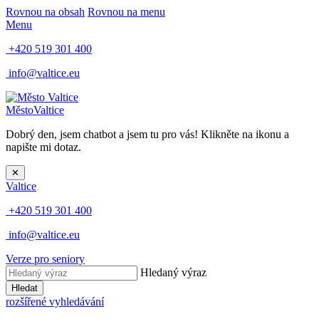
Rovnou na obsah
Rovnou na menu
Menu
+420 519 301 400
info@valtice.eu
Město
Valtice
Dobrý den, jsem chatbot a jsem tu pro vás! Klikněte na ikonu a
napište mi dotaz.
✕
Valtice
+420 519 301 400
info@valtice.eu
Verze pro seniory
Hledaný výraz
Hledat
rozšířené vyhledávání