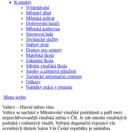
Kontakty
Vyhledávání
Městský úřad
Městská policie
Dobrovolní hasiči
Městská knihovna
Sportovní hala
Technické služby
Sběrný dvůr
Domov pro seniory
Mateřská škola
Základní škola
Střední vinařská škola
Spolky a zájmová sdružení
Turistické informační centrum
Odkazy
Nabídky práce v regionu
Mapa webu
Valtice – Hlavní město vína
Valtice se nachází v Mikulovské vinařské podoblasti a patří mezi
nejnavštěvovanější vinařská města v ČR. Je zde mnoho vinařských
podniků i rodinných vinařů. Veřejná degustační expozice vín
oceněných titulem Salon Vín České republiky je umístěna