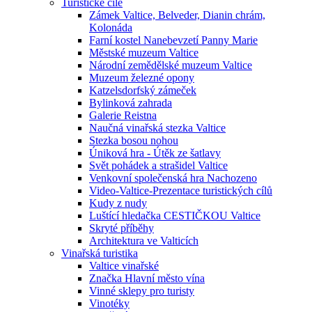
Turistické cíle
Zámek Valtice, Belveder, Dianin chrám,
Kolonáda
Farní kostel Nanebevzetí Panny Marie
Městské muzeum Valtice
Národní zemědělské muzeum Valtice
Muzeum železné opony
Katzelsdorfský zámeček
Bylinková zahrada
Galerie Reistna
Naučná vinařská stezka Valtice
Stezka bosou nohou
Úniková hra - Útěk ze šatlavy
Svět pohádek a strašidel Valtice
Venkovní společenská hra Nachozeno
Video-Valtice-Prezentace turistických cílů
Kudy z nudy
Luštící hledačka CESTIČKOU Valtice
Skryté příběhy
Architektura ve Valticích
Vinařská turistika
Valtice vinařské
Značka Hlavní město vína
Vinné sklepy pro turisty
Vinotéky