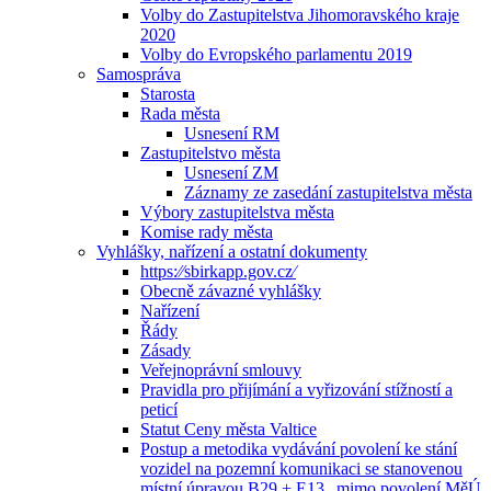
Volby do Zastupitelstva Jihomoravského kraje
2020
Volby do Evropského parlamentu 2019
Samospráva
Starosta
Rada města
Usnesení RM
Zastupitelstvo města
Usnesení ZM
Záznamy ze zasedání zastupitelstva města
Výbory zastupitelstva města
Komise rady města
Vyhlášky, nařízení a ostatní dokumenty
https:⁄⁄sbirkapp.gov.cz⁄
Obecně závazné vyhlášky
Nařízení
Řády
Zásady
Veřejnoprávní smlouvy
Pravidla pro přijímání a vyřizování stížností a
peticí
Statut Ceny města Valtice
Postup a metodika vydávání povolení ke stání
vozidel na pozemní komunikaci se stanovenou
místní úpravou B29 + E13 „mimo povolení MěÚ