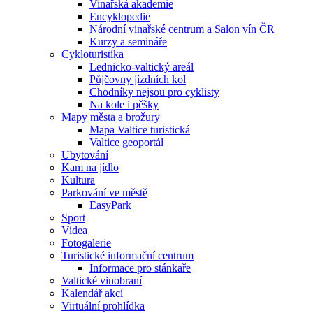
Vinařská akademie
Encyklopedie
Národní vinařské centrum a Salon vín ČR
Kurzy a semináře
Cykloturistika
Lednicko-valtický areál
Půjčovny jízdních kol
Chodníky nejsou pro cyklisty
Na kole i pěšky
Mapy města a brožury
Mapa Valtice turistická
Valtice geoportál
Ubytování
Kam na jídlo
Kultura
Parkování ve městě
EasyPark
Sport
Videa
Fotogalerie
Turistické informační centrum
Informace pro stánkaře
Valtické vinobraní
Kalendář akcí
Virtuální prohlídka