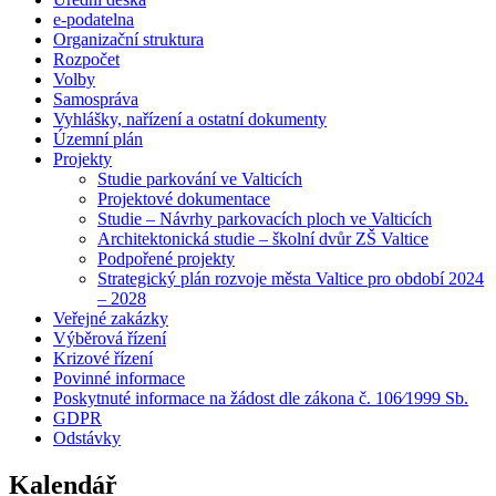
e-podatelna
Organizační struktura
Rozpočet
Volby
Samospráva
Vyhlášky, nařízení a ostatní dokumenty
Územní plán
Projekty
Studie parkování ve Valticích
Projektové dokumentace
Studie – Návrhy parkovacích ploch ve Valticích
Architektonická studie – školní dvůr ZŠ Valtice
Podpořené projekty
Strategický plán rozvoje města Valtice pro období 2024
– 2028
Veřejné zakázky
Výběrová řízení
Krizové řízení
Povinné informace
Poskytnuté informace na žádost dle zákona č. 106⁄1999 Sb.
GDPR
Odstávky
Kalendář