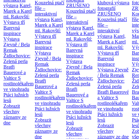
Kouzelná ptačí
klubová výstava
fot
výstava
Karel,
ZRUŠENO
říše –
fotografií
ZR
Marek a Karel
Kouzelná ptačí
interaktivní
ZRUŠENO
Kou
ml. Rakovští:
říše –
výstava
Karel,
Kouzelná ptačí
říše
Výstava tří
interaktivní
Marek a Karel
říše –
int
Barevná
výstava
Karel,
ml. Rakovští:
interaktivní
výs
inspirace
Marek a Karel
Výstava tří
výstava
Karel,
Mar
Výstava
ml. Rakovští:
Barevná
Marek a Karel
ml.
Zjevně / Bela
Výstava tří
inspirace
ml. Rakovští:
Výs
Remak
Barevná
Výstava
Výstava tří
Bar
Židlochovice:
inspirace
Zjevně / Bela
Barevná
ins
Zelená perla
Výstava
Remak
inspirace
Výs
Bratři
Zjevně / Bela
Židlochovice:
Výstava Zjevně
Zje
Bauerové a
Remak
Zelená perla
/ Bela Remak
Re
Valtice
S
Židlochovice:
Bratři
Židlochovice:
Žid
rostlinolékařem
Zelená perla
Bauerové a
Zelená perla
Zel
ve vinohradu
Bratři
Valtice
S
Bratři Bauerové
Bra
Ptáci lužních
Bauerové a
rostlinolékařem
a Valtice
S
Bau
lesů
Valtice
S
ve vinohradu
rostlinolékařem
Val
Zobrazit
rostlinolékařem
Ptáci lužních
ve vinohradu
ros
všechny
ve vinohradu
lesů
Ptáci lužních
ve 
záznamy ze
Ptáci lužních
Zobrazit
lesů
Ptá
dne
lesů
všechny
Zobrazit
les
Zobrazit
záznamy ze
všechny
Zob
všechny
dne
záznamy ze dne
vše