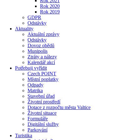
Rok 2021
Rok 2020
Rok 2019
GDPR
Odstávky
Aktuality
Aktuální zprávy
Odstávky
Dovoz obědů
Munipolis
Ztráty a nálezy
Kalendář akcí
Potřebuji vyřídit
Czech POINT
Místní poplatky
Odpady
Matrika
Stavební úřad
Životní prostředí
Dotace z rozpočtu města Valtice
Životní situace
Formuláře
Digitální služby
Parkování
Turistika