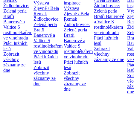
Remak
/ Bela Remak
Bar
Výstava
inspirace
Židlochovice:
Židlochovice:
ins
Zjevně / Bela
Výstava
Zelená perla
Zelená perla
Výs
Remak
Zjevně / Bela
Bratři
Bratři Bauerové
Zje
Židlochovice:
Remak
Bauerové a
a Valtice
S
Re
Zelená perla
Židlochovice:
Valtice
S
rostlinolékařem
Žid
Bratři
Zelená perla
rostlinolékařem
ve vinohradu
Zel
Bauerové a
Bratři
ve vinohradu
Ptáci lužních
Bra
Valtice
S
Bauerové a
Ptáci lužních
lesů
Bau
rostlinolékařem
Valtice
S
lesů
Zobrazit
Val
ve vinohradu
rostlinolékařem
Zobrazit
všechny
ros
Ptáci lužních
ve vinohradu
všechny
záznamy ze dne
ve 
lesů
Ptáci lužních
záznamy ze
Ptá
Zobrazit
lesů
dne
les
všechny
Zobrazit
Zob
záznamy ze
všechny
vše
dne
záznamy ze
záz
dne
dne