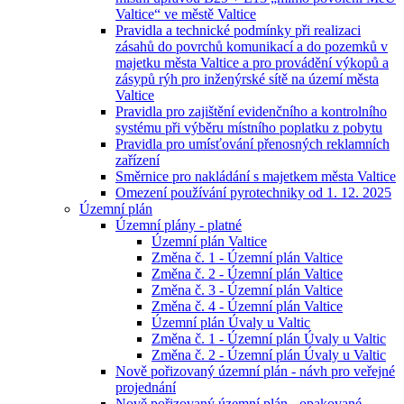
Valtice“ ve městě Valtice
Pravidla a technické podmínky při realizaci
zásahů do povrchů komunikací a do pozemků v
majetku města Valtice a pro provádění výkopů a
zásypů rýh pro inženýrské sítě na území města
Valtice
Pravidla pro zajištění evidenčního a kontrolního
systému při výběru místního poplatku z pobytu
Pravidla pro umísťování přenosných reklamních
zařízení
Směrnice pro nakládání s majetkem města Valtice
Omezení používání pyrotechniky od 1. 12. 2025
Územní plán
Územní plány - platné
Územní plán Valtice
Změna č. 1 - Územní plán Valtice
Změna č. 2 - Územní plán Valtice
Změna č. 3 - Územní plán Valtice
Změna č. 4 - Územní plán Valtice
Územní plán Úvaly u Valtic
Změna č. 1 - Územní plán Úvaly u Valtic
Změna č. 2 - Územní plán Úvaly u Valtic
Nově pořizovaný územní plán - návh pro veřejné
projednání
Nově pořizovaný územní plán - opakované