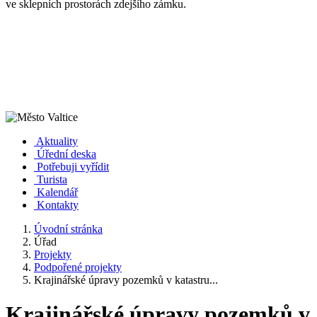
ve sklepních prostorách zdejšího zámku.
Aktuality
Úřední deska
Potřebuji vyřídit
Turista
Kalendář
Kontakty
Úvodní stránka
Úřad
Projekty
Podpořené projekty
Krajinářské úpravy pozemků v katastru...
Krajinářské úpravy pozemků v