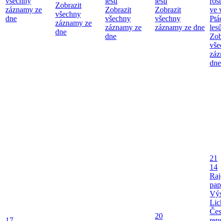
všechny
lesů
lesů
ros
Zobrazit
záznamy ze
Zobrazit
Zobrazit
ve 
všechny
dne
všechny
všechny
Ptá
záznamy ze
záznamy ze
záznamy ze dne
les
dne
dne
Zob
vše
záz
dne
21
14
Raj
pap
Výs
Lic
Če
20
17
rep