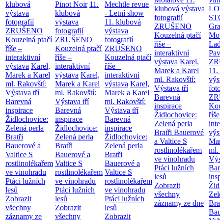
klubová
Pinot Noir
11.
Mechtle revue
klubová výstava
LO
výstava
klubová
- Letní show
fotografií
ST
fotografií
výstava
11. klubová
ZRUŠENO
Gr
ZRUŠENO
fotografií
výstava
Kouzelná ptačí
Mor
Kouzelná ptačí
ZRUŠENO
fotografií
říše –
Lad
říše –
Kouzelná ptačí
ZRUŠENO
interaktivní
Pav
interaktivní
říše –
Kouzelná ptačí
výstava
Karel,
ZR
výstava
Karel,
interaktivní
říše –
Marek a Karel
11.
Marek a Karel
výstava
Karel,
interaktivní
ml. Rakovští:
výs
ml. Rakovští:
Marek a Karel
výstava
Karel,
Výstava tří
fot
Výstava tří
ml. Rakovští:
Marek a Karel
Barevná
ZR
Barevná
Výstava tří
ml. Rakovští:
inspirace
Kou
inspirace
Barevná
Výstava tří
Židlochovice:
říše
Židlochovice:
inspirace
Barevná
Zelená perla
int
Zelená perla
Židlochovice:
inspirace
Bratři Bauerové
výs
Bratři
Zelená perla
Židlochovice:
a Valtice
S
Mar
Bauerové a
Bratři
Zelená perla
rostlinolékařem
ml.
Valtice
S
Bauerové a
Bratři
ve vinohradu
Výs
rostlinolékařem
Valtice
S
Bauerové a
Ptáci lužních
Bar
ve vinohradu
rostlinolékařem
Valtice
S
lesů
ins
Ptáci lužních
ve vinohradu
rostlinolékařem
Zobrazit
Žid
lesů
Ptáci lužních
ve vinohradu
všechny
Zel
Zobrazit
lesů
Ptáci lužních
záznamy ze dne
Bra
všechny
Zobrazit
lesů
Bau
záznamy ze
všechny
Zobrazit